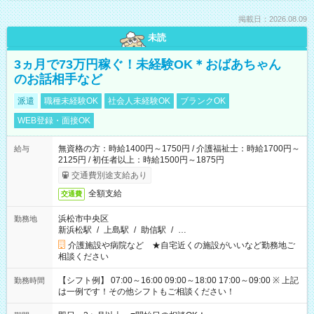
掲載日：2026.08.09
未読
3ヵ月で73万円稼ぐ！未経験OK＊おばあちゃん
のお話相手など
派遣
職種未経験OK
社会人未経験OK
ブランクOK
WEB登録・面接OK
無資格の方：時給1400円～1750円 / 介護福祉士：時給1700円～
給与
2125円 / 初任者以上：時給1500円～1875円
交通費別途支給あり
全額支給
交通費
浜松市中央区
勤務地
新浜松駅
/
上島駅
/
助信駅
/
…
介護施設や病院など ★自宅近くの施設がいいなど勤務地ご
相談ください
【シフト例】 07:00～16:00 09:00～18:00 17:00～09:00 ※ 上記
勤務時間
は一例です！その他シフトもご相談ください！