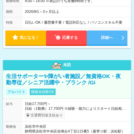
9:00～18:00 ※表記のうち実働8時間です。
勤務時間
2026/9/1～3ヶ月以上
期間
日払いOK
/
履歴書不要
/
電話対応なし
/
パソコンスキル不要
特徴
気になる！
応募する
詳細へ
未読
生活サポーター✨障がい者施設／無資格OK・夜
勤専従／シニア活躍中・ブランク /Gi
アルバイト
職種未経験OK
日給17,700円～
給与
日給（1勤務）17,700円 ※経験・能力によりスタート日給相談
可・昇給可 【試用期間】試用期間あり 試用期間の長さ：3ヶ月
交通費別途支給あり
雇用形態、給与は本採用時と同じです。
浜松市中央区
勤務地
静岡県浜松市中央区佐鳴台4丁目115番5（最寄り駅：浜松駅）