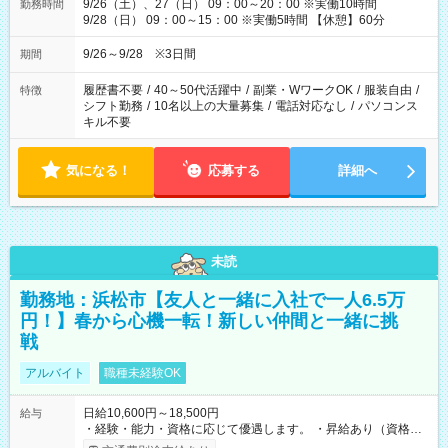
9/26（土）、27（日） 09：00～20：00 ※実働10時間
勤務時間
9/28（日） 09：00～15：00 ※実働5時間 【休憩】60分
9/26～9/28 ※3日間
期間
履歴書不要
/
40～50代活躍中
/
副業・WワークOK
/
服装自由
/
特徴
シフト勤務
/
10名以上の大量募集
/
電話対応なし
/
パソコンス
キル不要
気になる！
応募する
詳細へ
未読
勤務地：浜松市【友人と一緒に入社で一人6.5万
円！】春から心機一転！新しい仲間と一緒に挑
戦
アルバイト
職種未経験OK
日給10,600円～18,500円
給与
・経験・能力・資格に応じて優遇します。 ・昇給あり（資格取
得・勤務成績により随時） ・交通費全額支給（規定あり） ・日