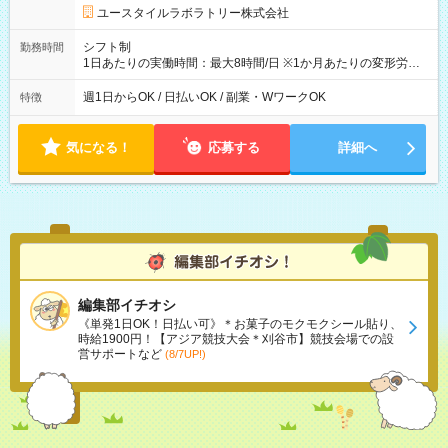
ユースタイルラボラトリー株式会社
シフト制
勤務時間
1日あたりの実働時間：最大8時間/日 ※1か月あたりの変形労働
制（週平均40時間以内） 夜勤：17:00-翌09:00（休憩2時間）
週1日からOK / 日払いOK / 副業・WワークOK
特徴
気になる！
応募する
詳細へ
編集部イチオシ
《単発1日OK！日払い可》＊お菓子のモクモクシール貼り、
時給1900円！【アジア競技大会＊刈谷市】競技会場での設
営サポートなど
(8/7UP!)