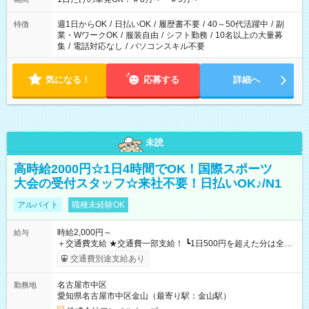
週1日からOK
/
日払いOK
/
履歴書不要
/
40～50代活躍中
/
副
特徴
業・WワークOK
/
服装自由
/
シフト勤務
/
10名以上の大量募
集
/
電話対応なし
/
パソコンスキル不要
気になる！
応募する
詳細へ
未読
高時給2000円☆1日4時間でOK！国際スポーツ
大会の受付スタッフ☆来社不要！日払いOK♪/N1
アルバイト
職種未経験OK
時給2,000円～
給与
＋交通費支給 ★交通費一部支給！ ┗1日500円を超えた分は全額
支給！ ※往復500円以内の方は自己負担となります ★日払い
交通費別途支給あり
OK！（規定あり） ┗働いたその日に現金GET♪ お仕事後はコン
ビニATMから 日払い分を引き落とせます！ 【試用期間】試用
名古屋市中区
勤務地
期間なし
愛知県名古屋市中区金山（最寄り駅：金山駅）