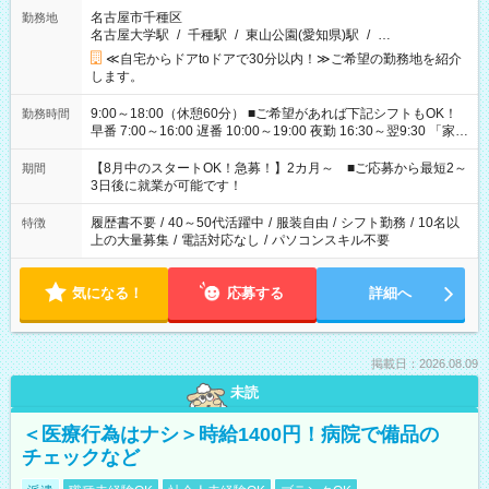
名古屋市千種区
勤務地
名古屋大学駅
/
千種駅
/
東山公園(愛知県)駅
/
…
≪自宅からドアtoドアで30分以内！≫ご希望の勤務地を紹介
します。
9:00～18:00（休憩60分） ■ご希望があれば下記シフトもOK！
勤務時間
早番 7:00～16:00 遅番 10:00～19:00 夜勤 16:30～翌9:30 「家族
と休みを合わせたい」 「余裕を持って夕飯の準備がしたい」
「できれば残業はしたくない」 など、ご希望を教えてください
【8月中のスタートOK！急募！】2カ月～ ■ご応募から最短2～
期間
ね。 ※Wワーク希望の方へ 今ご覧のお仕事で希望する勤務時間
3日後に就業が可能です！
と、もう1つのお仕事の勤務時間。 合計で週40時間を超える場
合は応募できません。
履歴書不要
/
40～50代活躍中
/
服装自由
/
シフト勤務
/
10名以
特徴
上の大量募集
/
電話対応なし
/
パソコンスキル不要
気になる！
応募する
詳細へ
掲載日：2026.08.09
未読
＜医療行為はナシ＞時給1400円！病院で備品の
チェックなど