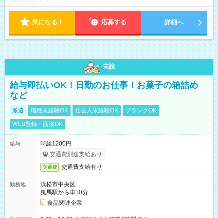
気になる！
応募する
詳細へ
未読
給与即払いOK！日勤のお仕事！お菓子の箱詰め
など
派遣
職種未経験OK
社会人未経験OK
ブランクOK
WEB登録・面接OK
時給1200円
給与
交通費別途支給あり
交通費支給有り
交通費
浜松市中央区
勤務地
曳馬駅から車10分
食品関連企業