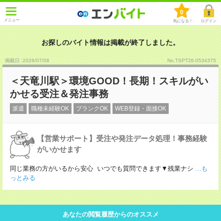
0
メニュー
気になる！
ログイン
お探しのバイト情報は掲載が終了しました。
掲載日 :2026
/
07
/
08
No.TSPT26-0534375
＜天竜川駅＞環境GOOD！長期！スキルがい
かせる受注＆発注事務
派遣
職種未経験OK
ブランクOK
WEB登録・面接OK
【営業サポート】受注や発注データ処理！事務経験
がいかせます
同じ業務の方がいるから安心 いつでも質問できます▼残業ナシ
...も
っとみる
あなたの閲覧履歴からのオススメ