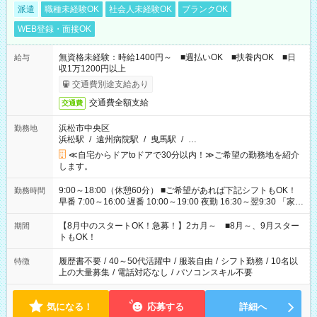
派遣
職種未経験OK
社会人未経験OK
ブランクOK
WEB登録・面接OK
無資格未経験：時給1400円～ ■週払いOK ■扶養内OK ■日
給与
収1万1200円以上
交通費別途支給あり
交通費全額支給
交通費
浜松市中央区
勤務地
浜松駅
/
遠州病院駅
/
曳馬駅
/
…
≪自宅からドアtoドアで30分以内！≫ご希望の勤務地を紹介
します。
9:00～18:00（休憩60分） ■ご希望があれば下記シフトもOK！
勤務時間
早番 7:00～16:00 遅番 10:00～19:00 夜勤 16:30～翌9:30 「家族
と休みを合わせたい」 「余裕を持って夕飯の準備がしたい」
「できれば残業はしたくない」 など、ご希望を教えてください
【8月中のスタートOK！急募！】2カ月～ ■8月～、9月スター
期間
ね。 ※Wワーク希望の方へ 今ご覧のお仕事で希望する勤務時間
トもOK！
と、もう1つのお仕事の勤務時間。 合計で週40時間を超える場
合は応募できません。
履歴書不要
/
40～50代活躍中
/
服装自由
/
シフト勤務
/
10名以
特徴
上の大量募集
/
電話対応なし
/
パソコンスキル不要
気になる！
応募する
詳細へ