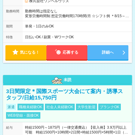
株式会社ワンベルウッズ
勤務時間は指定なし
勤務時間
変形労働時間制 想定労働時間170時間/月 ☆シフト例 ＊8/15～
10/26 全日共通 08：00～12：00 17：00～21：00 ＊8/31
～9/19のみ下記シフトもあります！ 12：00～16：00 ＊9/6～
単発・1日のみOK
期間
10/6、10/11～26のみ下記シフトもあります！ 07：00～11：
00
日払いOK / 副業・WワークOK
特徴
気になる！
応募する
詳細へ
未読
3日間限定＊国際スポーツ大会にて案内・誘導ス
タッフ/日給15,750円
派遣
職種未経験OK
社会人未経験OK
大学生歓迎
ブランクOK
WEB登録・面接OK
時給1500円～1875円（一律交通費込）【収入例】3.9万円以上
給与
可能 時給1500円×10時間×2日間+時給1500円×5時間×1日（実