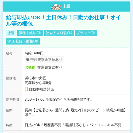
未読
給与即払いOK！土日休み！日勤のお仕事！オイ
ル等の梱包
派遣
職種未経験OK
社会人未経験OK
ブランクOK
WEB登録・面接OK
時給1400円
給与
交通費別途支給あり
交通費支給有り
交通費
浜松市中央区
勤務地
高塚駅から車9分
自動車輸送関係
8:00～17:00 ※表記のうち実働8時間です。
勤務時間
長期【ご応募から1週間以内(最短2日目)のスピード就業が可能】
期間
即日～
日払いOK
/
履歴書不要
/
電話対応なし
/
パソコンスキル不要
特徴