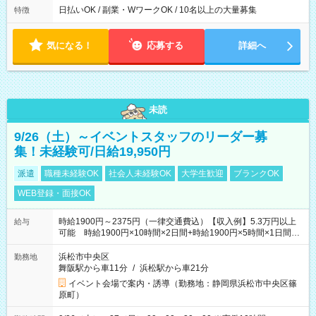
日払いOK / 副業・WワークOK / 10名以上の大量募集
特徴
気になる！
応募する
詳細へ
未読
9/26（土）～イベントスタッフのリーダー募
集！未経験可/日給19,950円
派遣
職種未経験OK
社会人未経験OK
大学生歓迎
ブランクOK
WEB登録・面接OK
時給1900円～2375円（一律交通費込）【収入例】5.3万円以上
給与
可能 時給1900円×10時間×2日間+時給1900円×5時間×1日間
（実働8時間を越えた時給：2375円）
浜松市中央区
勤務地
舞阪駅から車11分
/
浜松駅から車21分
イベント会場で案内・誘導（勤務地：静岡県浜松市中央区篠
原町）