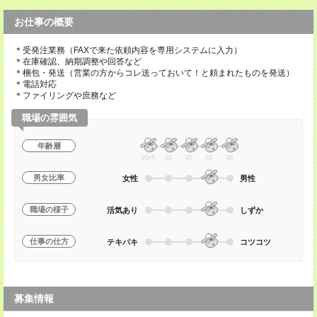
お仕事の概要
＊受発注業務（FAXで来た依頼内容を専用システムに入力）
＊在庫確認、納期調整や回答など
＊梱包・発送（営業の方からコレ送っておいて！と頼まれたものを発送）
＊電話対応
＊ファイリングや庶務など
職場の雰囲気
年齢層
20代
30
40
50
60
男女比率
女性
男性
職場の様子
活気あり
しずか
仕事の仕方
テキパキ
コツコツ
募集情報