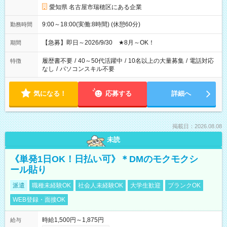
愛知県 名古屋市瑞穂区にある企業
9:00～18:00(実働:8時間) (休憩60分)
勤務時間
【急募】即日～2026/9/30 ★8月～OK！
期間
履歴書不要
/
40～50代活躍中
/
10名以上の大量募集
/
電話対応
特徴
なし
/
パソコンスキル不要
気になる！
応募する
詳細へ
掲載日：2026.08.08
未読
《単発1日OK！日払い可》＊DMのモクモクシ
ール貼り
派遣
職種未経験OK
社会人未経験OK
大学生歓迎
ブランクOK
WEB登録・面接OK
時給1,500円～1,875円
給与