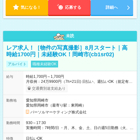
気になる！
応募する
詳細へ
未読
レア求人！［物件の写真撮影］8月スタート｜高
時給1700円｜未経験OK！岡崎市(cb1sr02)
アルバイト
職種未経験OK
時給1,700円～1,700円
給与
月収例：24万9900円（7h×21日) 日払い、週払いOK（規定有
り） 【試用期間】試用期間なし
交通費別途支給あり
愛知県岡崎市
勤務地
愛知県岡崎市（最寄り駅：東岡崎）
パーソルマーケティング株式会社
930～17:30
勤務時間
実働時間：7時間/日 ・月、木、金、土、日の週5日勤務（火、水
は固定休です／夏季、年末年始等、長期休暇有り！） ・ワンシ
フト！ 残業ほぼナシ（0～5h/月）
日払いOK
特徴