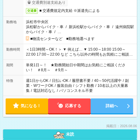
交通費別途支給あり
■ 交通費規定内支給 ※派遣先による
交通費
浜松市中央区
勤務地
浜松駅からバイク・車
/
新浜松駅からバイク・車
/
遠州病院駅
からバイク・車
/
…
■物流センターなど ■勤務地選べます
＜1日3時間～OK！＞ ▼ 例えば… ▼ 15:00～18:00 15:00～
勤務時間
22:00 17:00～22:00 など こちら以外の時間もお気軽にご相談く
ださい！
単発1日～！ ★勤務開始日や期間はお気軽にご相談くださ
期間
い！ ＃8月～ ＃9月～
週1日からOK
/
日払いOK
/
履歴書不要
/
40～50代活躍中
/
副
特徴
業・WワークOK
/
服装自由
/
シフト勤務
/
10名以上の大量募
集
/
電話対応なし
/
パソコンスキル不要
気になる！
応募する
詳細へ
掲載日：2026.08.06
未読