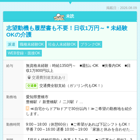
掲載日：2026.08.09
未読
志望動機も履歴書も不要！日収1万円～＊未経験
OKの介護
派遣
職種未経験OK
社会人未経験OK
ブランクOK
WEB登録・面接OK
無資格未経験：時給1350円～ ■週払いOK ■扶養内OK ■日
給与
収1万800円以上
交通費別途支給あり
交通費全額支給（ガソリン代もOK！）
交通費
愛知県豊橋市
勤務地
豊橋駅
/
新豊橋駅
/
二川駅
/
…
≪自宅からドアtoドアで30分以内！≫ご希望の勤務地を紹介
します。
9:00～18:00（休憩60分） ■ご希望があれば下記シフトもOK！
勤務時間
早番 7:00～16:00 遅番 10:00～19:00 「家族と休みを合わせた
い」 「余裕を持って夕飯の準備がしたい」 「できれば残業はし
たくない」 など、ご希望を教えてくださいね。 ※Wワーク希望