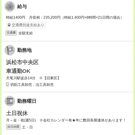
給与
時給1400円 月収例：235,200円（時給1,400円×8時間×21日間の場合）
交通費別途支給あり
全額支給
交通費
勤務地
浜松市中央区
車通勤OK
天竜川駅徒歩14分 ※【旧東区】
切削工具卸売，治工具卸売
勤務曜日
土日祝休
月～金・祝(週5日) ※会社カレンダー有★年に数回長期連休があります！
土・日
休日休暇