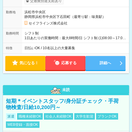
交通費別途支給あり
払い・週払い制度あり（規定あり） ・早く勤務が終わっても日
給全額保証 ・各種手当あり（深夜手当、資格手当） ・資格取得
浜松市中央区
勤務地
支援あり（費用会社全額負担） ・紹介手当制度あり（最大
静岡県浜松市中央区下石田町（最寄り駅：味美駅）
130,000円） 【試用期間】試用期間あり 試用期間の長さ：3ヶ月
雇用形態、給与は本採用時と同じです。
セイフラインズ株式会社
シフト制
勤務時間
1日あたりの実働時間：最大8時間/日 シフト制 (1)08:00～17:00
(2)21:00～06:00
日払いOK / 10名以上の大量募集
特徴
気になる！
応募する
詳細へ
未読
短期＊イベントスタッフ/身分証チェック・手荷
物検査/日給10,200円～
派遣
職種未経験OK
社会人未経験OK
大学生歓迎
ブランクOK
WEB登録・面接OK