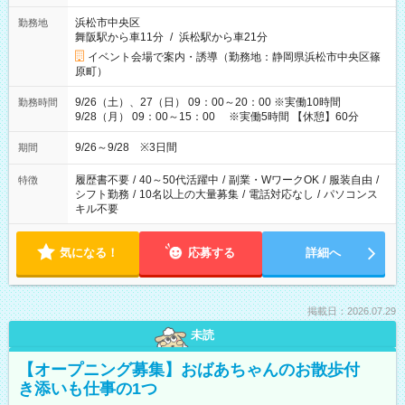
働8時間を越えた時給：1875円）
浜松市中央区
勤務地
舞阪駅から車11分
/
浜松駅から車21分
イベント会場で案内・誘導（勤務地：静岡県浜松市中央区篠
原町）
9/26（土）、27（日） 09：00～20：00 ※実働10時間
勤務時間
9/28（月） 09：00～15：00 ※実働5時間 【休憩】60分
9/26～9/28 ※3日間
期間
履歴書不要
/
40～50代活躍中
/
副業・WワークOK
/
服装自由
/
特徴
シフト勤務
/
10名以上の大量募集
/
電話対応なし
/
パソコンス
キル不要
気になる！
応募する
詳細へ
掲載日：2026.07.29
未読
【オープニング募集】おばあちゃんのお散歩付
き添いも仕事の1つ