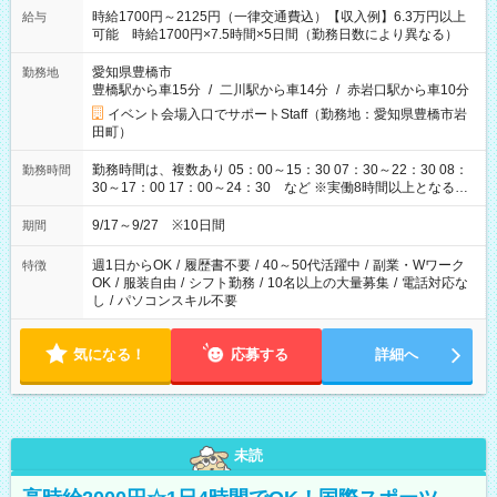
時給1700円～2125円（一律交通費込）【収入例】6.3万円以上
給与
可能 時給1700円×7.5時間×5日間（勤務日数により異なる）
愛知県豊橋市
勤務地
豊橋駅から車15分
/
二川駅から車14分
/
赤岩口駅から車10分
イベント会場入口でサポートStaff（勤務地：愛知県豊橋市岩
田町）
勤務時間は、複数あり 05：00～15：30 07：30～22：30 08：
勤務時間
30～17：00 17：00～24：30 など ※実働8時間以上となる勤
務もあります。 【休憩】60分+他休憩あり 交替で取得します。
安全面に配慮しこまめな休憩があります。
9/17～9/27 ※10日間
期間
週1日からOK
/
履歴書不要
/
40～50代活躍中
/
副業・Wワーク
特徴
OK
/
服装自由
/
シフト勤務
/
10名以上の大量募集
/
電話対応な
し
/
パソコンスキル不要
気になる！
応募する
詳細へ
未読