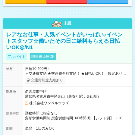
未読
レアなお仕事・人気イベントがいっぱい♪イベン
トスタッフ☆働いたその日に給料もらえる日払
いOK◎/N1
アルバイト
職種未経験OK
日給10,400円～
給与
＋交通費支給 ★交通費全額支給！ ★日払いOK！（規定あり） ┗
働いたその日に現金GET♪ お仕事後はコンビニATMから 日払
交通費別途支給あり
い分を引き落とせます！ 【試用期間】試用期間なし
名古屋市中区
勤務地
愛知県名古屋市中区金山（最寄り駅：金山駅）
株式会社ワンベルウッズ
勤務時間は指定なし
勤務時間
変形労働時間制 想定労働時間160時間/月 【シフト例】 ・10：
00～20：00
単発・1日のみOK
期間