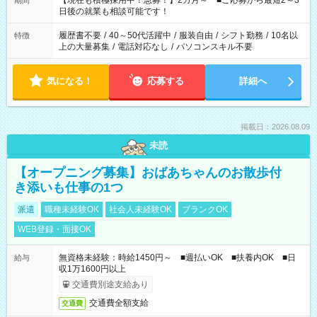
【現在も積極採用中！急募！】2カ月～ ■ご応募から最短2～3
期間
の方へ 今ご覧のお仕事で希望する勤務時間と、もう1つのお仕事
日後の就業も相談可能です！
の勤務時間。 合計で週40時間を超える場合は応募できません。
履歴書不要
/
40～50代活躍中
/
服装自由
/
シフト勤務
/
10名以
特徴
上の大量募集
/
電話対応なし
/
パソコンスキル不要
気になる！
応募する
詳細へ
掲載日：2026.08.09
未読
【オープニング募集】おばあちゃんのお散歩付
き添いも仕事の1つ
派遣
職種未経験OK
社会人未経験OK
ブランクOK
WEB登録・面接OK
無資格未経験：時給1450円～ ■週払いOK ■扶養内OK ■日
給与
収1万1600円以上
交通費別途支給あり
交通費全額支給
交通費