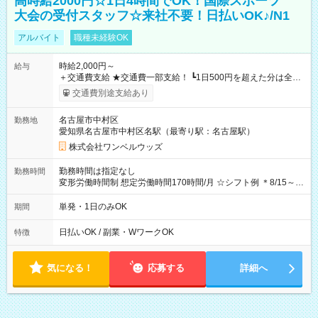
高時給2000円☆1日4時間でOK！国際スポーツ
大会の受付スタッフ☆来社不要！日払いOK♪/N1
アルバイト
職種未経験OK
時給2,000円～
給与
＋交通費支給 ★交通費一部支給！ ┗1日500円を超えた分は全額
支給！ ※往復500円以内の方は自己負担となります ★日払い
交通費別途支給あり
OK！（規定あり） ┗働いたその日に現金GET♪ お仕事後はコン
ビニATMから 日払い分を引き落とせます！ 【試用期間】試用
名古屋市中村区
勤務地
期間なし
愛知県名古屋市中村区名駅（最寄り駅：名古屋駅）
株式会社ワンベルウッズ
勤務時間は指定なし
勤務時間
変形労働時間制 想定労働時間170時間/月 ☆シフト例 ＊8/15～
10/26 全日共通 08：00～12：00 17：00～21：00 ＊8/31
～9/19のみ下記シフトもあります！ 12：00～16：00 ＊9/6～
単発・1日のみOK
期間
10/6、10/11～26のみ下記シフトもあります！ 07：00～11：
00
日払いOK / 副業・WワークOK
特徴
気になる！
応募する
詳細へ