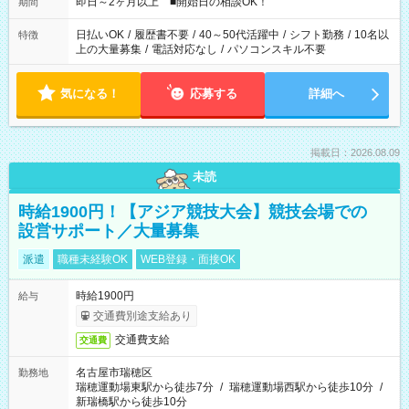
即日～2ヶ月以上 ■開始日の相談OK！
期間
日払いOK
/
履歴書不要
/
40～50代活躍中
/
シフト勤務
/
10名以
特徴
上の大量募集
/
電話対応なし
/
パソコンスキル不要
気になる！
応募する
詳細へ
掲載日：2026.08.09
未読
時給1900円！【アジア競技大会】競技会場での
設営サポート／大量募集
派遣
職種未経験OK
WEB登録・面接OK
時給1900円
給与
交通費別途支給あり
交通費支給
交通費
名古屋市瑞穂区
勤務地
瑞穂運動場東駅から徒歩7分
/
瑞穂運動場西駅から徒歩10分
/
新瑞橋駅から徒歩10分