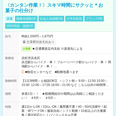
〈カンタン作業！〉スキマ時間にサクッと＊お
菓子の仕分け
派遣
職種未経験OK
社会人未経験OK
大学生歓迎
ブランクOK
WEB登録・面接OK
時給1,500円～1,875円
給与
交通費別途支給あり
■ 交通費規定内支給 ※派遣先による
交通費
浜松市浜名区
勤務地
浜北駅からバイク・車
/
フルーツパーク駅からバイク・車
/
岡
地駅からバイク・車
/
…
■物流センターなど ■勤務地選べます
【1日3時間～も相談OK!】 ＜シフト例＞ 9:00～12:00 10:00～
勤務時間
15:00 12:00～17:00 18:00～21:00 など こちら以外の時間帯も
お気軽にご相談ください！
単発1日～！ ★勤務開始日や期間はお気軽にご相談くださ
期間
い！ ＃8月～ ＃9月～
週1日からOK
/
日払いOK
/
履歴書不要
/
40～50代活躍中
/
副
特徴
業・WワークOK
/
服装自由
/
シフト勤務
/
10名以上の大量募
集
/
電話対応なし
/
パソコンスキル不要