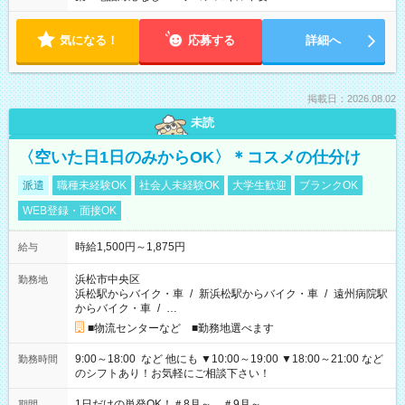
気になる！
応募する
詳細へ
掲載日：2026.08.02
未読
〈空いた日1日のみからOK〉＊コスメの仕分け
派遣
職種未経験OK
社会人未経験OK
大学生歓迎
ブランクOK
WEB登録・面接OK
時給1,500円～1,875円
給与
浜松市中央区
勤務地
浜松駅からバイク・車
/
新浜松駅からバイク・車
/
遠州病院駅
からバイク・車
/
…
■物流センターなど ■勤務地選べます
9:00～18:00 など 他にも ▼10:00～19:00 ▼18:00～21:00 など
勤務時間
のシフトあり！お気軽にご相談下さい！
1日だけの単発OK！＃8月～ ＃9月～
期間