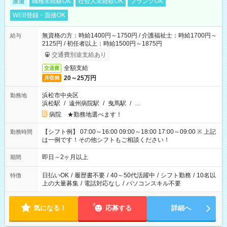
派遣
職種未経験OK
社会人未経験OK
ブランクOK
WEB登録・面接OK
無資格の方：時給1400円～1750円 / 介護福祉士：時給1700円～
給与
2125円 / 初任者以上：時給1500円～1875円
交通費別途支給あり
全額支給
交通費
20～25万円
月収例
浜松市中央区
勤務地
浜松駅
/
遠州病院駅
/
曳馬駅
/
…
病院 ★勤務地選べます！
【シフト例】 07:00～16:00 09:00～18:00 17:00～09:00 ※ 上記
勤務時間
は一例です！その他シフトもご相談ください！
即日～2ヶ月以上
期間
日払いOK
/
履歴書不要
/
40～50代活躍中
/
シフト勤務
/
10名以
特徴
上の大量募集
/
電話対応なし
/
パソコンスキル不要
気になる！
応募する
詳細へ