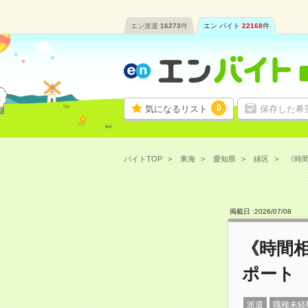
エン派遣
16273
件
エン バイト
22168
件
0
気になるリスト
保存した希
バイトTOP
東海
愛知県
緑区
《時間
掲載日 :
2026
/
07
/
08
《時間
ポート
派遣
職種未経