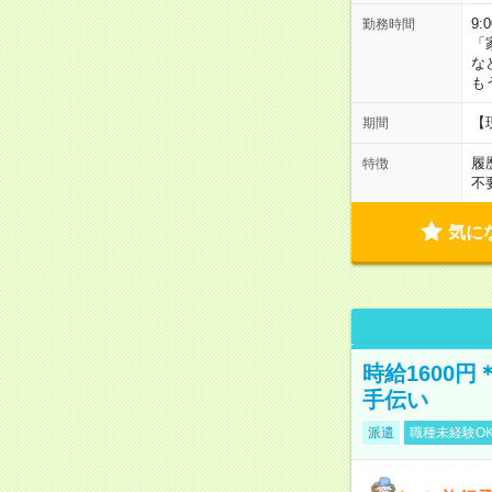
9:
勤務時間
「
な
も
【
期間
履
特徴
不
気に
時給1600
手伝い
派遣
職種未経験O