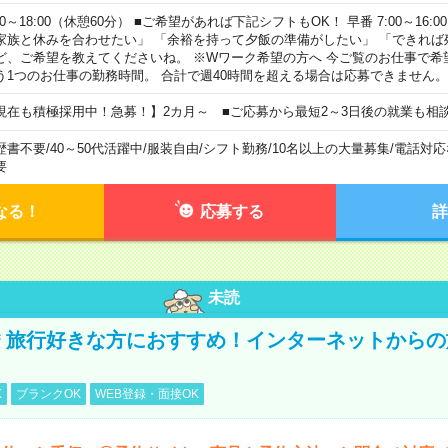
00～18:00（休憩60分） ■ご希望があれば下記シフトもOK！ 早番 7:00～16:00 遅
家族と休みを合わせたい」 「余裕を持って夕飯の準備がしたい」 「できれば
ど、ご希望を教えてくださいね。 ※Wワーク希望の方へ 今ご覧のお仕事で希
う1つのお仕事の勤務時間。 合計で週40時間を超える場合は応募できません。
現在も積極採用中！急募！】2カ月～ ■ご応募から最短2～3日後の就業も相
歴書不要
/
40～50代活躍中
/
服装自由
/
シフト勤務
/
10名以上の大量募集
/
電話対応
要
なる！
応募する
詳
未読
円＊旅行好きな方におすすめ！インターネットから
K
ブランクOK
WEB登録・面接OK