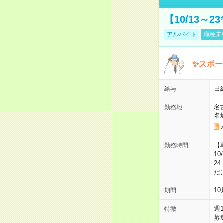
【10/13～
アルバイト
職種未
✨スポー
日
給与
名
勤務地
名
【朝
勤務時間
10
2
だ
1
期間
週
特徴
募