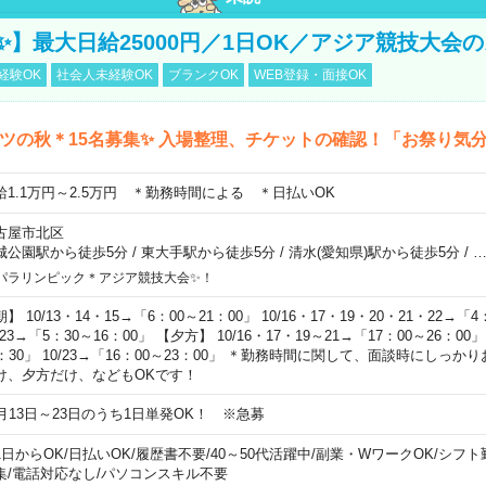
23✨】最大日給25000円／1日OK／アジア競技大会
経験OK
社会人未経験OK
ブランクOK
WEB登録・面接OK
ツの秋＊15名募集✨ 入場整理、チケットの確認！「お祭り気
給1.1万円～2.5万円 ＊勤務時間による ＊日払いOK
古屋市北区
城公園駅から徒歩5分
/
東大手駅から徒歩5分
/
清水(愛知県)駅から徒歩5分
/
パラリンピック＊アジア競技大会✨！
】 10/13・14・15→「6：00～21：00」 10/16・17・19・20・21・22→「4
/23→「5：30～16：00」 【夕方】 10/16・17・19～21→「17：00～26：00」 
4：30」 10/23→「16：00～23：00」 ＊勤務時間に関して、面談時にしっ
け、夕方だけ、などもOKです！
0月13日～23日のうち1日単発OK！ ※急募
1日からOK
/
日払いOK
/
履歴書不要
/
40～50代活躍中
/
副業・WワークOK
/
シフト
集
/
電話対応なし
/
パソコンスキル不要