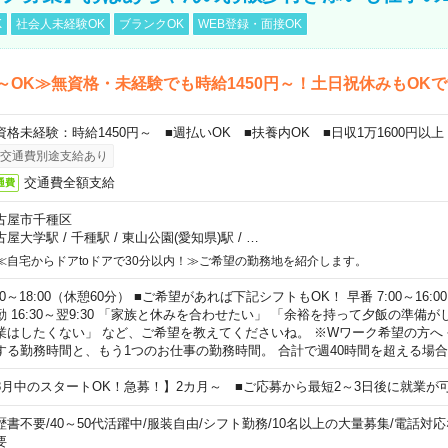
K
社会人未経験OK
ブランクOK
WEB登録・面接OK
～OK≫無資格・未経験でも時給1450円～！土日祝休みもOK
資格未経験：時給1450円～ ■週払いOK ■扶養内OK ■日収1万1600円以上
交通費別途支給あり
交通費全額支給
通費
古屋市千種区
古屋大学駅
/
千種駅
/
東山公園(愛知県)駅
/
…
≪自宅からドアtoドアで30分以内！≫ご希望の勤務地を紹介します。
00～18:00（休憩60分） ■ご希望があれば下記シフトもOK！ 早番 7:00～16:00 遅
勤 16:30～翌9:30 「家族と休みを合わせたい」 「余裕を持って夕飯の準備
業はしたくない」 など、ご希望を教えてくださいね。 ※Wワーク希望の方へ
する勤務時間と、もう1つのお仕事の勤務時間。 合計で週40時間を超える場
8月中のスタートOK！急募！】2カ月～ ■ご応募から最短2～3日後に就業が
歴書不要
/
40～50代活躍中
/
服装自由
/
シフト勤務
/
10名以上の大量募集
/
電話対応
要