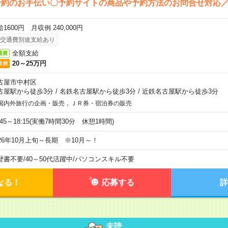
予約のお手伝い〇予約サイトの商品や予約方法のお問合せ対応
1600円 月収例 240,000円
交通費別途支給あり
全額支給
通費
20～25万円
収例
古屋市中村区
古屋駅から徒歩3分
/
名鉄名古屋駅から徒歩3分
/
近鉄名古屋駅から徒歩3分
国内外旅行の企画・販売，ＪＲ券・宿泊券の販売
:45～18:15(実働7時間30分 休憩1時間)
026年10月上旬～長期 ※10月～！
歴書不要
/
40～50代活躍中
/
パソコンスキル不要
なる！
応募する
詳
未読