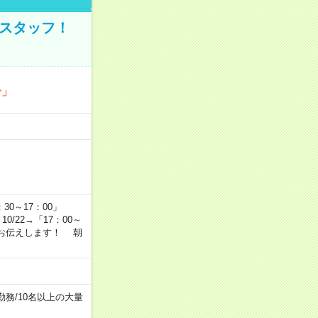
のスタッフ！
分」
…
：30～17：00」
10/22→「17：00～
かりお伝えします！ 朝
勤務
/
10名以上の大量