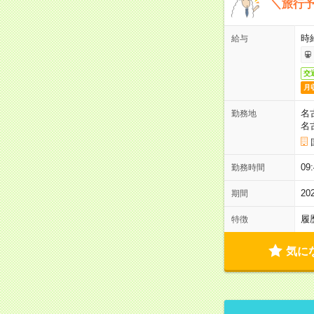
＼旅行
時給
給与
交
月
名
勤務地
名
09
勤務時間
2
期間
履
特徴
気に