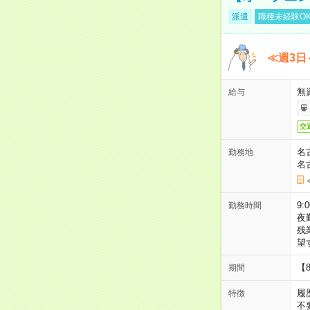
派遣
職種未経験O
≪週3日
無
給与
交
名
勤務地
名
9:
勤務時間
夜
残
望
【
期間
履
特徴
不