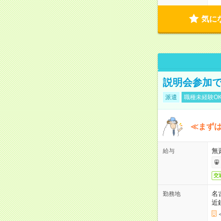
気に
説明会参加で
派遣
職種未経験O
≪まずは
無
給与
交
名
勤務地
近