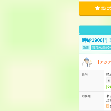
気に
時給1900
派遣
職種未経験O
【アジ
時給
給与
交
名
勤務地
瑞