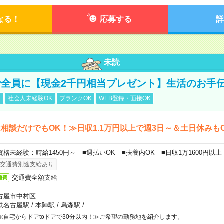
なる！
応募する
詳
未読
全員に【現金2千円相当プレゼント】生活のお手
K
社会人未経験OK
ブランクOK
WEB登録・面接OK
相談だけでもOK！≫日収1.1万円以上で週3日～＆土日休みも
資格未経験：時給1450円～ ■週払いOK ■扶養内OK ■日収1万1600円以上
交通費別途支給あり
交通費全額支給
通費
古屋市中村区
鉄名古屋駅
/
本陣駅
/
烏森駅
/
…
≪自宅からドアtoドアで30分以内！≫ご希望の勤務地を紹介します。