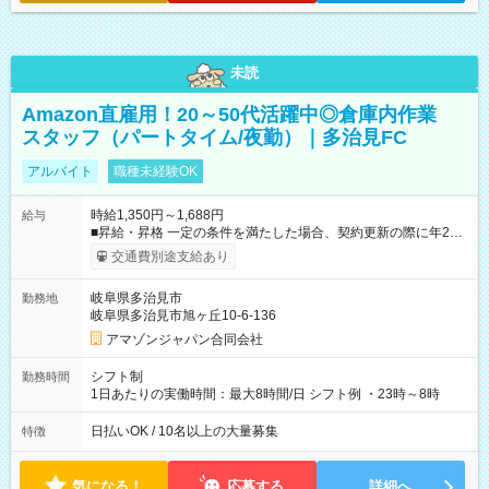
未読
Amazon直雇用！20～50代活躍中◎倉庫内作業
スタッフ（パートタイム/夜勤）｜多治見FC
アルバイト
職種未経験OK
時給1,350円～1,688円
給与
■昇給・昇格 一定の条件を満たした場合、契約更新の際に年2回
まで昇給の機会があります。 ■正社員登用制度あり ※月末締/翌
交通費別途支給あり
月25日支払い ※時間外手当、別途支給 ※深夜割増賃金 (22:00～
翌5:00までは時給が25%UPします) ☆給与前払い制度有！
岐阜県多治見市
勤務地
☆Amazon直雇用で安定して働けます！ 【試用期間】試用期間
岐阜県多治見市旭ヶ丘10-6-136
あり 試用期間の長さ：1週間 雇用形態、給与は本採用時と同じ
です。
アマゾンジャパン合同会社
シフト制
勤務時間
1日あたりの実働時間：最大8時間/日 シフト例 ・23時～8時
日払いOK / 10名以上の大量募集
特徴
気になる！
応募する
詳細へ