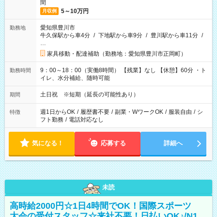
間
5～10万円
月収例
愛知県豊川市
勤務地
牛久保駅から車4分
/
下地駅から車9分
/
豊川駅から車11分
/
…
家具移動・配達補助（勤務地：愛知県豊川市正岡町）
9：00～18：00（実働8時間） 【残業】なし 【休憩】60分 ・ト
勤務時間
イレ、水分補給、随時可能
土日祝 ※短期（延長の可能性あり）
期間
週1日からOK
/
履歴書不要
/
副業・WワークOK
/
服装自由
/
シ
特徴
フト勤務
/
電話対応なし
気になる！
応募する
詳細へ
未読
高時給2000円☆1日4時間でOK！国際スポーツ
大会の受付スタッフ☆来社不要！日払いOK♪/N1