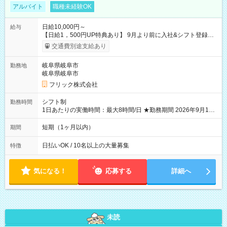
アルバイト
職種未経験OK
日給10,000円～
給与
【日給1，500円UP特典あり】 9月より前に入社&シフト登録す
ると 期間中(9/16~10/23) の日給がUP! 日給1万1500円でしっか
交通費別途支給あり
り稼げます♪ 【試用期間】試用期間なし
岐阜県岐阜市
勤務地
岐阜県岐阜市
フリック株式会社
シフト制
勤務時間
1日あたりの実働時間：最大8時間/日 ★勤務期間 2026年9月16
日~2026年10月23日 短期勤務OK! 期間中フル勤務できる方優遇
※週3~5日勤務(勤務日数応相談) ※期間前から勤務スタートも可
短期（1ヶ月以内）
期間
能です! ★勤務時間 8:00~17:00(休憩1時間) ※現場により変動あ
り ※夜勤シフトあり
日払いOK / 10名以上の大量募集
特徴
気になる！
応募する
詳細へ
未読