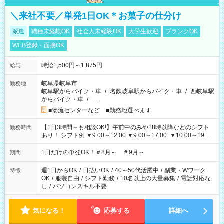
＼来社不要／単発1日OK＊お菓子の仕分け
派遣
職種未経験OK
社会人未経験OK
大学生歓迎
ブランクOK
WEB登録・面接OK
時給1,500円～1,875円
給与
岐阜県岐阜市
勤務地
岐阜駅からバイク・車
/
名鉄岐阜駅からバイク・車
/
西岐阜駅
からバイク・車
/
…
■物流センターなど ■勤務地選べます
【1日3時間～も相談OK!】午前中のみや18時以降などのシフト
勤務時間
あり！ シフト例 ▼9:00～12:00 ▼9:00～17:00 ▼10:00～19:00
▼18:00～21:00
1日だけの単発OK！＃8月～ ＃9月～
期間
週1日からOK
/
日払いOK
/
40～50代活躍中
/
副業・Wワーク
特徴
OK
/
服装自由
/
シフト勤務
/
10名以上の大量募集
/
電話対応な
し
/
パソコンスキル不要
気になる！
応募する
詳細へ