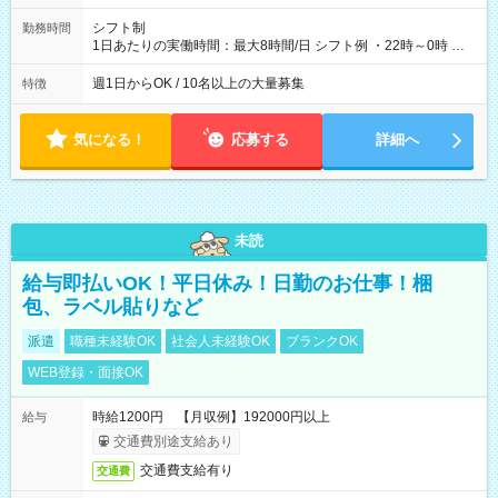
シフト制
勤務時間
1日あたりの実働時間：最大8時間/日 シフト例 ・22時～0時 入
社後、就業可能シフトをご確認の上、申請してください。
週1日からOK / 10名以上の大量募集
特徴
気になる！
応募する
詳細へ
未読
給与即払いOK！平日休み！日勤のお仕事！梱
包、ラベル貼りなど
派遣
職種未経験OK
社会人未経験OK
ブランクOK
WEB登録・面接OK
時給1200円 【月収例】192000円以上
給与
交通費別途支給あり
交通費支給有り
交通費