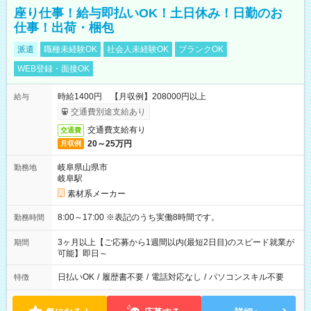
座り仕事！給与即払いOK！土日休み！日勤のお
仕事！出荷・梱包
派遣
職種未経験OK
社会人未経験OK
ブランクOK
WEB登録・面接OK
時給1400円 【月収例】208000円以上
給与
交通費別途支給あり
交通費支給有り
交通費
20～25万円
月収例
岐阜県山県市
勤務地
岐阜駅
素材系メーカー
8:00～17:00 ※表記のうち実働8時間です。
勤務時間
3ヶ月以上【ご応募から1週間以内(最短2日目)のスピード就業が
期間
可能】即日～
日払いOK
/
履歴書不要
/
電話対応なし
/
パソコンスキル不要
特徴