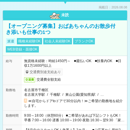
掲載日：2026.08.08
未読
【オープニング募集】おばあちゃんのお散歩付
き添いも仕事の1つ
派遣
職種未経験OK
社会人未経験OK
ブランクOK
WEB登録・面接OK
無資格未経験：時給1450円～ ■週払いOK ■扶養内OK ■日
給与
収1万1600円以上
交通費別途支給あり
交通費全額支給
交通費
名古屋市千種区
勤務地
名古屋大学駅
/
千種駅
/
東山公園(愛知県)駅
/
…
≪自宅からドアtoドアで30分以内！≫ご希望の勤務地を紹介
します。
9:00～18:00（休憩60分） ■ご希望があれば下記シフトもOK！
勤務時間
早番 7:00～16:00 遅番 10:00～19:00 夜勤 16:30～翌9:30 「家族
と休みを合わせたい」 「余裕を持って夕飯の準備がしたい」
「できれば残業はしたくない」 など、ご希望を教えてください