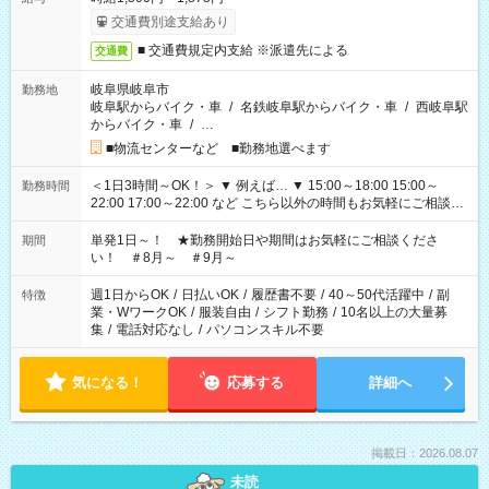
交通費別途支給あり
■ 交通費規定内支給 ※派遣先による
交通費
岐阜県岐阜市
勤務地
岐阜駅からバイク・車
/
名鉄岐阜駅からバイク・車
/
西岐阜駅
からバイク・車
/
…
■物流センターなど ■勤務地選べます
＜1日3時間～OK！＞ ▼ 例えば… ▼ 15:00～18:00 15:00～
勤務時間
22:00 17:00～22:00 など こちら以外の時間もお気軽にご相談く
ださい！
単発1日～！ ★勤務開始日や期間はお気軽にご相談くださ
期間
い！ ＃8月～ ＃9月～
週1日からOK
/
日払いOK
/
履歴書不要
/
40～50代活躍中
/
副
特徴
業・WワークOK
/
服装自由
/
シフト勤務
/
10名以上の大量募
集
/
電話対応なし
/
パソコンスキル不要
気になる！
応募する
詳細へ
掲載日：2026.08.07
未読