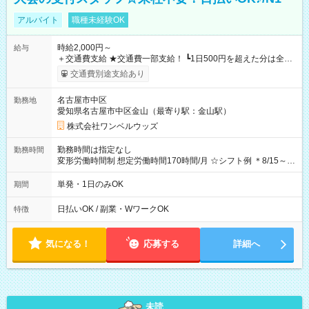
アルバイト
職種未経験OK
時給2,000円～
給与
＋交通費支給 ★交通費一部支給！ ┗1日500円を超えた分は全額
支給！ ※往復500円以内の方は自己負担となります ★日払い
交通費別途支給あり
OK！（規定あり） ┗働いたその日に現金GET♪ お仕事後はコン
ビニATMから 日払い分を引き落とせます！ 【試用期間】試用
名古屋市中区
勤務地
期間なし
愛知県名古屋市中区金山（最寄り駅：金山駅）
株式会社ワンベルウッズ
勤務時間は指定なし
勤務時間
変形労働時間制 想定労働時間170時間/月 ☆シフト例 ＊8/15～
10/26 全日共通 08：00～12：00 17：00～21：00 ＊8/31
～9/19のみ下記シフトもあります！ 12：00～16：00 ＊9/6～
単発・1日のみOK
期間
10/6、10/11～26のみ下記シフトもあります！ 07：00～11：
00
日払いOK / 副業・WワークOK
特徴
気になる！
応募する
詳細へ
未読