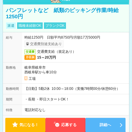
パンフレットなど 紙類のピッキング作業/時給
1250円
派遣
職種未経験OK
ブランクOK
時給1250円 日額平均8750円/月額17万5000円
給与
交通費別途支給あり
交通費支給（規定あり）
交通費
15～20万円
月収例
岐阜県岐阜市
勤務地
西岐阜駅から車10分
工場
【日勤】5勤2休 10:00～18:00（実働7時間00分/休憩60分）
勤務時間
・長期 ・即日スタートOK！
期間
電話対応なし
特徴
気になる！
応募する
詳細へ