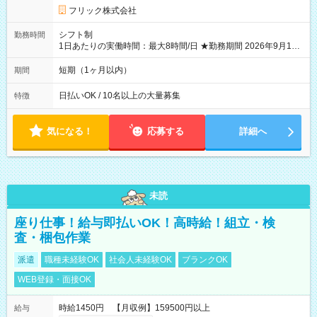
フリック株式会社
シフト制
勤務時間
1日あたりの実働時間：最大8時間/日 ★勤務期間 2026年9月16
日~2026年10月23日 短期勤務OK! 期間中フル勤務できる方優遇
※週3~5日勤務(勤務日数応相談) ※期間前から勤務スタートも可
短期（1ヶ月以内）
期間
能です! ★勤務時間 8:00~17:00(休憩1時間) ※現場により変動あ
り ※夜勤シフトあり
日払いOK / 10名以上の大量募集
特徴
気になる！
応募する
詳細へ
未読
座り仕事！給与即払いOK！高時給！組立・検
査・梱包作業
派遣
職種未経験OK
社会人未経験OK
ブランクOK
WEB登録・面接OK
時給1450円 【月収例】159500円以上
給与