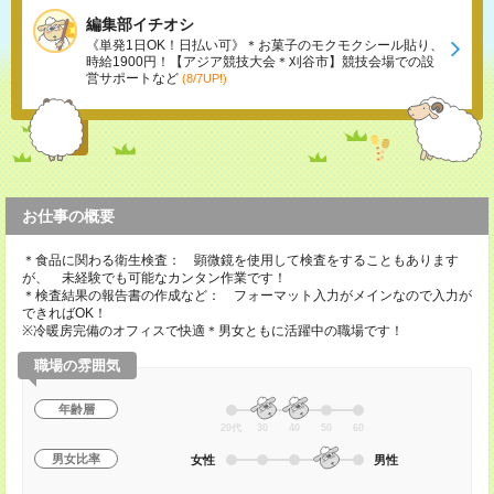
編集部イチオシ
《単発1日OK！日払い可》＊お菓子のモクモクシール貼り、
時給1900円！【アジア競技大会＊刈谷市】競技会場での設
営サポートなど
(8/7UP!)
お仕事の概要
＊食品に関わる衛生検査： 顕微鏡を使用して検査をすることもあります
が、 未経験でも可能なカンタン作業です！
＊検査結果の報告書の作成など： フォーマット入力がメインなので入力が
できればOK！
※冷暖房完備のオフィスで快適＊男女ともに活躍中の職場です！
職場の雰囲気
年齢層
20代
30
40
50
60
男女比率
女性
男性