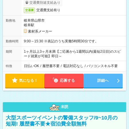
交通費別途支給あり
交通費支給有り
交通費
岐阜県山県市
勤務地
岐阜駅
素材系メーカー
9:00～15:30 ※表記のうち実働5時間30分です。
勤務時間
1ヶ月以上3ヶ月未満【ご応募から1週間以内(最短2日目)のスピ
期間
ード就業が可能】即日～
日払いOK
/
履歴書不要
/
電話対応なし
/
パソコンスキル不要
特徴
気になる！
応募する
詳細へ
未読
大型スポーツイベントの警備スタッフ/9~10月の
短期! 履歴書不要★宿泊費全額無料