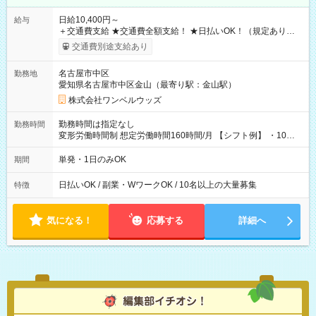
日給10,400円～
給与
＋交通費支給 ★交通費全額支給！ ★日払いOK！（規定あり） ┗
働いたその日に現金GET♪ お仕事後はコンビニATMから 日払
交通費別途支給あり
い分を引き落とせます！ 【試用期間】試用期間なし
名古屋市中区
勤務地
愛知県名古屋市中区金山（最寄り駅：金山駅）
株式会社ワンベルウッズ
勤務時間は指定なし
勤務時間
変形労働時間制 想定労働時間160時間/月 【シフト例】 ・10：
00～20：00
単発・1日のみOK
期間
日払いOK / 副業・WワークOK / 10名以上の大量募集
特徴
気になる！
応募する
詳細へ