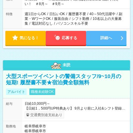
い！ ＃8月～ ＃9月～
週1日からOK
/
日払いOK
/
履歴書不要
/
40～50代活躍中
/
副
特徴
業・WワークOK
/
服装自由
/
シフト勤務
/
10名以上の大量募
集
/
電話対応なし
/
パソコンスキル不要
気になる！
応募する
詳細へ
未読
大型スポーツイベントの警備スタッフ/9~10月の
短期! 履歴書不要★宿泊費全額無料
アルバイト
職種未経験OK
日給10,000円～
給与
【日給1，500円UP特典あり】 9月より前に入社&シフト登録す
ると 期間中(9/16~10/23) の日給がUP! 日給1万1500円でしっか
交通費別途支給あり
り稼げます♪ 【試用期間】試用期間なし
岐阜県岐阜市
勤務地
岐阜県岐阜市