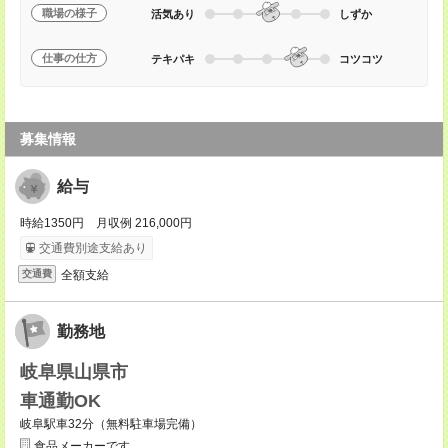
職場の様子
活気あり
しずか
仕事の仕方
テキパキ
コツコツ
募集情報
給与
時給1350円 月収例 216,000円
交通費別途支給あり
全額支給
交通費
勤務地
岐阜県山県市
車通勤OK
岐阜駅車32分（無料駐車場完備）
食品メーカーです