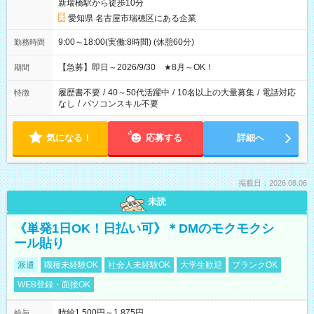
新瑞橋駅から徒歩10分
愛知県 名古屋市瑞穂区にある企業
9:00～18:00(実働:8時間) (休憩60分)
勤務時間
【急募】即日～2026/9/30 ★8月～OK！
期間
履歴書不要
/
40～50代活躍中
/
10名以上の大量募集
/
電話対応
特徴
なし
/
パソコンスキル不要
気になる！
応募する
詳細へ
掲載日：2026.08.06
未読
《単発1日OK！日払い可》＊DMのモクモクシ
ール貼り
派遣
職種未経験OK
社会人未経験OK
大学生歓迎
ブランクOK
WEB登録・面接OK
時給1,500円～1,875円
給与