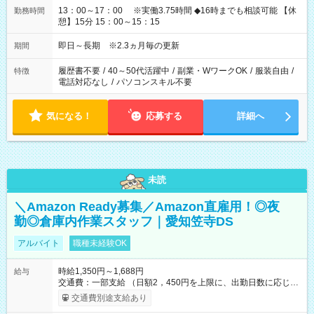
13：00～17：00 ※実働3.75時間 ◆16時までも相談可能 【休
勤務時間
憩】15分 15：00～15：15
即日～長期 ※2.3ヵ月毎の更新
期間
履歴書不要
/
40～50代活躍中
/
副業・WワークOK
/
服装自由
/
特徴
電話対応なし
/
パソコンスキル不要
気になる！
応募する
詳細へ
未読
＼Amazon Ready募集／Amazon直雇用！◎夜
勤◎倉庫内作業スタッフ｜愛知笠寺DS
アルバイト
職種未経験OK
時給1,350円～1,688円
給与
交通費：一部支給 （日額2，450円を上限に、出勤日数に応じて
実費支給） ※22:00～翌5:00までは時給25%UP！ ■給与前払い
交通費別途支給あり
制度あり ※前払い額の上限あり、手数料無料（Amazon負担）