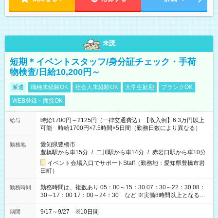
未読
短期＊イベントスタッフ/身分証チェック・手荷
物検査/日給10,200円～
派遣
職種未経験OK
社会人未経験OK
大学生歓迎
ブランクOK
WEB登録・面接OK
時給1700円～2125円（一律交通費込）【収入例】6.3万円以上
給与
可能 時給1700円×7.5時間×5日間（勤務日数により異なる）
愛知県豊橋市
勤務地
豊橋駅から車15分
/
二川駅から車14分
/
赤岩口駅から車10分
イベント会場入口でサポートStaff（勤務地：愛知県豊橋市岩
田町）
勤務時間は、複数あり 05：00～15：30 07：30～22：30 08：
勤務時間
30～17：00 17：00～24：30 など ※実働8時間以上となる勤
務もあります。 【休憩】60分+他休憩あり 交替で取得します。
安全面に配慮しこまめな休憩があります。
9/17～9/27 ※10日間
期間