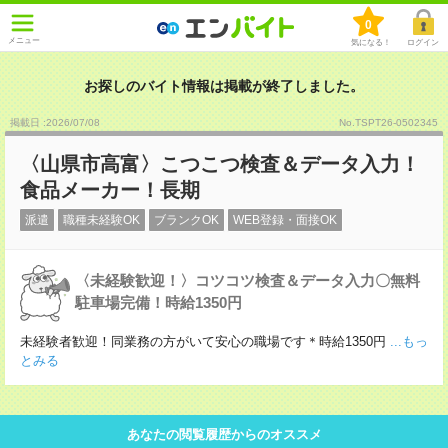
0
メニュー
気になる！
ログイン
お探しのバイト情報は掲載が終了しました。
掲載日 :2026
/
07
/
08
No.TSPT26-0502345
〈山県市高富〉こつこつ検査＆データ入力！
食品メーカー！長期
派遣
職種未経験OK
ブランクOK
WEB登録・面接OK
〈未経験歓迎！〉コツコツ検査＆データ入力〇無料
駐車場完備！時給1350円
未経験者歓迎！同業務の方がいて安心の職場です＊時給1350円
...もっ
とみる
あなたの閲覧履歴からのオススメ