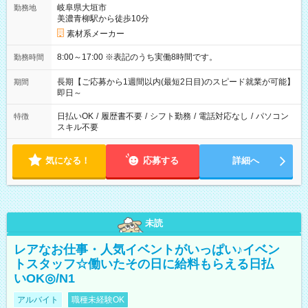
岐阜県大垣市
勤務地
美濃青柳駅から徒歩10分
素材系メーカー
8:00～17:00 ※表記のうち実働8時間です。
勤務時間
長期【ご応募から1週間以内(最短2日目)のスピード就業が可能】
期間
即日～
日払いOK
/
履歴書不要
/
シフト勤務
/
電話対応なし
/
パソコン
特徴
スキル不要
気になる！
応募する
詳細へ
未読
レアなお仕事・人気イベントがいっぱい♪イベン
トスタッフ☆働いたその日に給料もらえる日払
いOK◎/N1
アルバイト
職種未経験OK