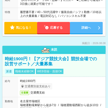
【8月中のスタートOK！急募！】2カ月～ ■ご応募から最短2～
期間
ね。 ※Wワーク希望の方へ 今ご覧のお仕事で希望する勤務時間
3日後に就業が可能です！
と、もう1つのお仕事の勤務時間。 合計で週40時間を超える場
合は応募できません。
履歴書不要
/
40～50代活躍中
/
服装自由
/
シフト勤務
/
10名以
特徴
上の大量募集
/
電話対応なし
/
パソコンスキル不要
気になる！
応募する
詳細へ
掲載日：2026.08.08
未読
時給1900円！【アジア競技大会】競技会場での
設営サポート／大量募集
派遣
職種未経験OK
WEB登録・面接OK
時給1900円
給与
交通費別途支給あり
交通費支給
交通費
名古屋市瑞穂区
勤務地
瑞穂運動場東駅から徒歩7分
/
瑞穂運動場西駅から徒歩10分
/