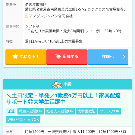
そのほか所定の条件が適用されます 【試用期間】試用期間なし
名古屋市南区
勤務地
愛知県名古屋市南区東又兵ヱ町1-57-2 ロジクロス名古屋笠寺3F
アマゾンジャパン合同会社
シフト制
勤務時間
1日あたりの実働時間：最大8時間/日 シフト例 ・22時～0時 入
社後、就業可能シフトをご確認の上、申請してください。
週1日からOK / 10名以上の大量募集
特徴
気になる！
応募する
詳細へ
未読
＼土日限定・単発／1勤務1万円以上！家具配達
サポート◎大学生活躍中
派遣
職種未経験OK
社会人未経験OK
大学生歓迎
ブランクOK
WEB登録・面接OK
時給1400円（一律交通費込）収入11,200円 時給1400円×8時
給与