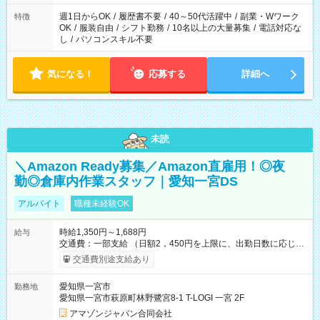
週1日からOK
/
履歴書不要
/
40～50代活躍中
/
副業・Wワーク
特徴
OK
/
服装自由
/
シフト勤務
/
10名以上の大量募集
/
電話対応な
し
/
パソコンスキル不要
気になる！
応募する
詳細へ
未読
＼Amazon Ready募集／Amazon直雇用！◎夜
勤◎倉庫内作業スタッフ｜愛知一宮DS
アルバイト
職種未経験OK
時給1,350円～1,688円
給与
交通費：一部支給 （日額2，450円を上限に、出勤日数に応じて
実費支給） ※22:00～翌5:00までは時給25%UP！ ■給与前払い
交通費別途支給あり
制度あり ※前払い額の上限あり、手数料無料（Amazon負担）
そのほか所定の条件が適用されます 【試用期間】試用期間なし
愛知県一宮市
勤務地
愛知県一宮市萩原町林野鷺宮8-1 T-LOGI 一宮 2F
アマゾンジャパン合同会社