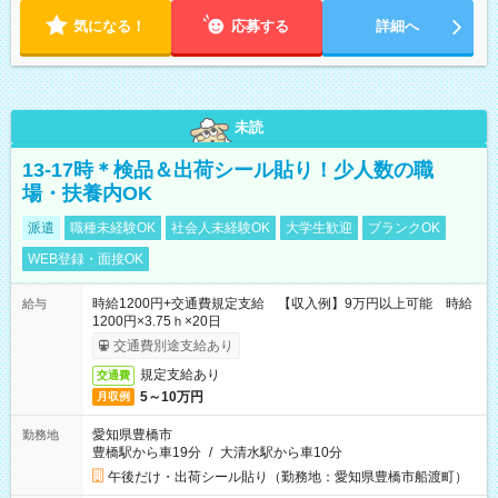
気になる！
応募する
詳細へ
未読
13-17時＊検品＆出荷シール貼り！少人数の職
場・扶養内OK
派遣
職種未経験OK
社会人未経験OK
大学生歓迎
ブランクOK
WEB登録・面接OK
時給1200円+交通費規定支給 【収入例】9万円以上可能 時給
給与
1200円×3.75ｈ×20日
交通費別途支給あり
規定支給あり
交通費
5～10万円
月収例
愛知県豊橋市
勤務地
豊橋駅から車19分
/
大清水駅から車10分
午後だけ・出荷シール貼り（勤務地：愛知県豊橋市船渡町）