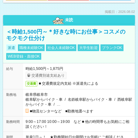
掲載日：2026.08.02
未読
＜時給1,500円～＊好きな時にお仕事＞コスメの
モクモク仕分け
派遣
職種未経験OK
社会人未経験OK
大学生歓迎
ブランクOK
WEB登録・面接OK
時給1,500円～1,875円
給与
交通費別途支給あり
■ 交通費規定内支給 ※派遣先による
交通費
岐阜県岐阜市
勤務地
岐阜駅からバイク・車
/
名鉄岐阜駅からバイク・車
/
西岐阜駅
からバイク・車
/
…
■物流センターなど ■勤務地選べます
9:00～17:00 10:00～19:00 など ■ 他の時間帯もお気軽にご相
勤務時間
談ください！
単発1日～！ ★勤務開始日や期間はお気軽にご相談くださ
期間