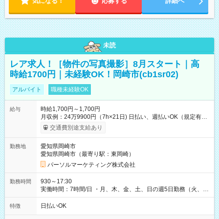
気になる！
応募する
詳細へ
未読
レア求人！［物件の写真撮影］8月スタート｜高
時給1700円｜未経験OK！岡崎市(cb1sr02)
アルバイト
職種未経験OK
時給1,700円～1,700円
給与
月収例：24万9900円（7h×21日) 日払い、週払いOK（規定有
り） 【試用期間】試用期間なし
交通費別途支給あり
愛知県岡崎市
勤務地
愛知県岡崎市（最寄り駅：東岡崎）
パーソルマーケティング株式会社
930～17:30
勤務時間
実働時間：7時間/日 ・月、木、金、土、日の週5日勤務（火、水
は固定休です／夏季、年末年始等、長期休暇有り！） ・ワンシ
フト！ 残業ほぼナシ（0～5h/月）
日払いOK
特徴