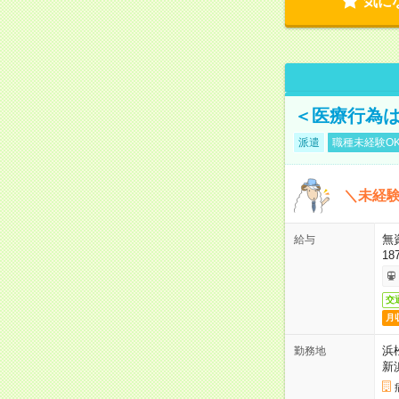
気に
＜医療行為は
派遣
職種未経験O
＼未経験
無
給与
18
交
月
浜
勤務地
新