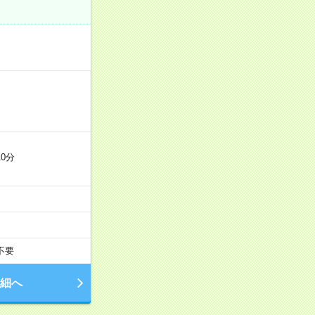
0分
不要
細へ