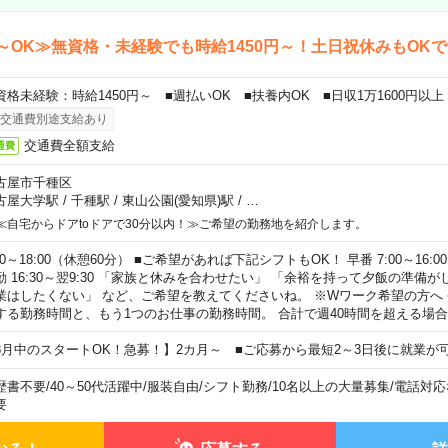
～OK≫無資格・未経験でも時給1450円～！土日祝休みもOK
資格未経験：時給1450円～ ■週払いOK ■扶養内OK ■日収1万1600円以上
交通費別途支給あり
交通費全額支給
通費
古屋市千種区
古屋大学駅
/
千種駅
/
東山公園(愛知県)駅
/
…
≪自宅からドアtoドアで30分以内！≫ご希望の勤務地を紹介します。
00～18:00（休憩60分） ■ご希望があれば下記シフトもOK！ 早番 7:00～16:00 遅
勤 16:30～翌9:30 「家族と休みを合わせたい」 「余裕を持って夕飯の準備
業はしたくない」 など、ご希望を教えてくださいね。 ※Wワーク希望の方へ
する勤務時間と、もう1つのお仕事の勤務時間。 合計で週40時間を超える場
8月中のスタートOK！急募！】2カ月～ ■ご応募から最短2～3日後に就業が
歴書不要
/
40～50代活躍中
/
服装自由
/
シフト勤務
/
10名以上の大量募集
/
電話対応
要