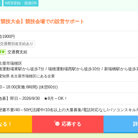
K
WEB登録・面接OK
ア競技大会】競技会場での設営サポート
1900円
交通費別途支給あり
交通費支給
通費
古屋市瑞穂区
穂運動場東駅から徒歩7分
/
瑞穂運動場西駅から徒歩10分
/
新瑞橋駅から徒歩1
愛知県 名古屋市瑞穂区にある企業
00～18:00(実働:8時間) (休憩60分)
急募】即日～2026/9/30 ★8月～OK！
歴書不要
/
40～50代活躍中
/
10名以上の大量募集
/
電話対応なし
/
パソコンスキル
なる！
応募する
詳