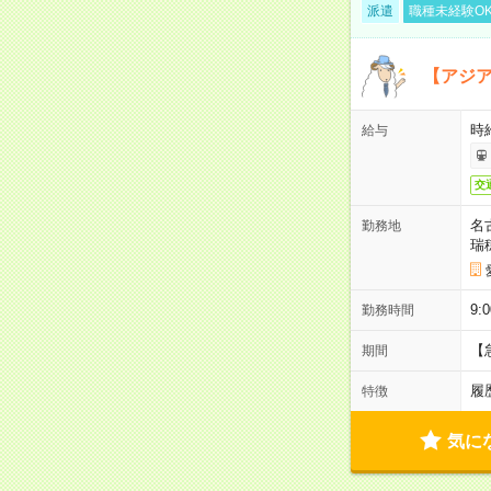
派遣
職種未経験O
【アジ
時給
給与
交
名
勤務地
瑞
9:
勤務時間
【
期間
履
特徴
気に