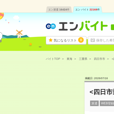
エン派遣
16424
件
エン バイト
22168
件
0
気になるリスト
保存した希
バイトTOP
東海
三重県
四日市市
<
掲載日 :
2026
/
07
/
16
<四日市
派遣
WEB登