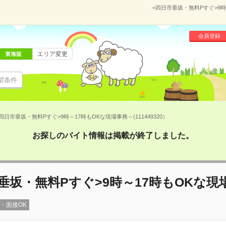
<四日市垂坂・無料Pすぐ>9時
会員登録
エリア変更
東海版
望条件
四日市垂坂・無料Pすぐ>9時～17時もOKな現場事務～(111449320）
お探しのバイト情報は掲載が終了しました。
垂坂・無料Pすぐ>9時～17時もOKな現
録・面接OK