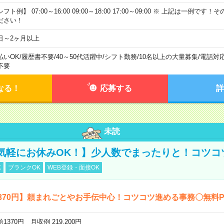
フト例】 07:00～16:00 09:00～18:00 17:00～09:00 ※ 上記は一例で
ださい！
日～2ヶ月以上
払いOK
/
履歴書不要
/
40～50代活躍中
/
シフト勤務
/
10名以上の大量募集
/
電話対
不要
なる！
応募する
詳
未読
気軽にお休みOK！】少人数でまったりと！コツコ
K
ブランクOK
WEB登録・面接OK
370円】頼まれごとやお手伝中心！コツコツ進める事務〇無料
1370円 月収例 219,200円