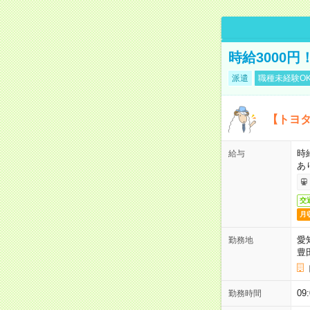
時給3000
派遣
職種未経験O
【トヨタ
時
給与
あ
交
月
愛
勤務地
豊
09
勤務時間