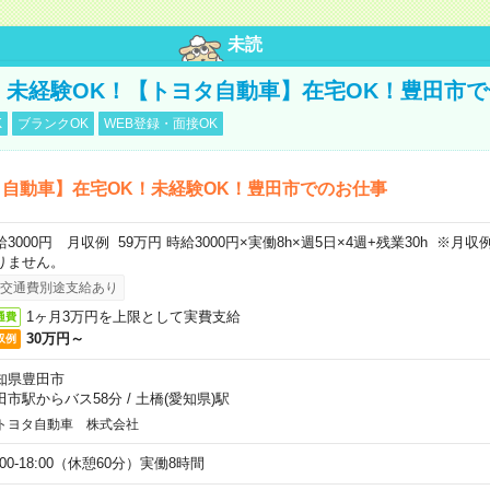
未読
円！未経験OK！【トヨタ自動車】在宅OK！豊田市
K
ブランクOK
WEB登録・面接OK
自動車】在宅OK！未経験OK！豊田市でのお仕事
給3000円 月収例 59万円 時給3000円×実働8h×週5日×4週+残業30h ※
りません。
交通費別途支給あり
1ヶ月3万円を上限として実費支給
通費
30万円～
収例
知県豊田市
田市駅からバス58分
/
土橋(愛知県)駅
トヨタ自動車 株式会社
:00-18:00（休憩60分）実働8時間