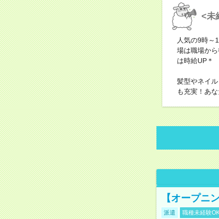
<未
人気の9時～
場は職場から
は時給UP＊
髪型やネイル
も充実！あな
【オープニン
派遣
職種未経験O