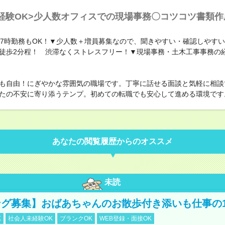
経験OK>少人数オフィスでの現場事務〇コツコツ書類
17時勤務もOK！▼少人数＋増員募集なので、聞きやすい・確認しやす
徒歩2分程！ 渋滞なくストレスフリー！▼現場事務・土木工事事務の
も自由！にぎやかな雰囲気の職場です。丁寧に話せる面談と気軽に相談
たの不安に寄り添うテンプ。初めての転職でも安心して進める環境です
あなたの閲覧履歴からのオススメ
未読
グ募集】おばあちゃんのお散歩付き添いも仕事の
K
社会人未経験OK
ブランクOK
WEB登録・面接OK