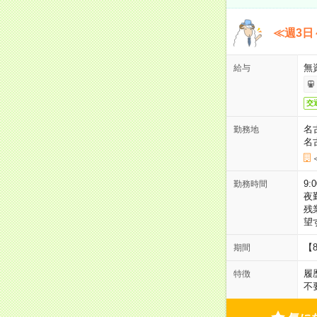
≪週3日
無
給与
交
名
勤務地
名
9:
勤務時間
夜
残
望
【
期間
履
特徴
不