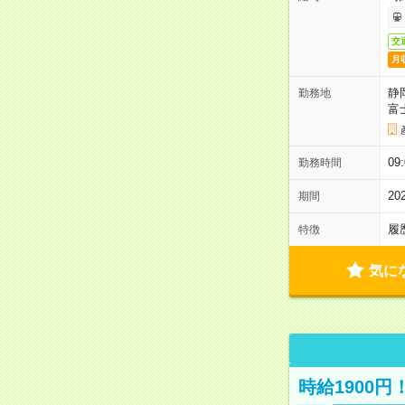
交
月
静
勤務地
富
09
勤務時間
2
期間
履
特徴
気に
時給1900