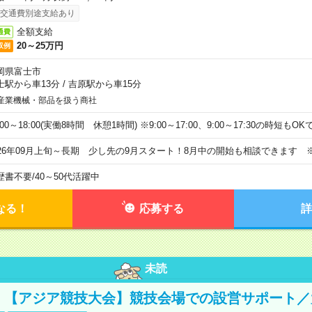
交通費別途支給あり
全額支給
通費
20～25万円
収例
岡県富士市
士駅から車13分
/
吉原駅から車15分
産業機械・部品を扱う商社
:00～18:00(実働8時間 休憩1時間) ※9:00～17:00、9:00～17:30の時短もO
026年09月上旬～長期 少し先の9月スタート！8月中の開始も相談できます 
歴書不要
/
40～50代活躍中
なる！
応募する
詳
未読
円！【アジア競技大会】競技会場での設営サポート