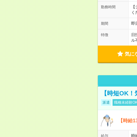
【シ
勤務時間
く
即
期間
日
特徴
ル
気に
【時短OK！
派遣
職種未経験O
【時給1
時給
給与