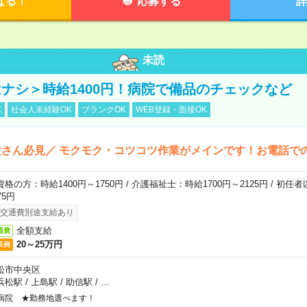
なる！
応募する
詳
未読
ナシ＞時給1400円！病院で備品のチェックなど
K
社会人未経験OK
ブランクOK
WEB登録・面接OK
さん必見／ モクモク・コツコツ作業がメインです！お電話で
資格の方：時給1400円～1750円 / 介護福祉士：時給1700円～2125円 / 初任
75円
交通費別途支給あり
全額支給
通費
20～25万円
収例
松市中央区
浜松駅
/
上島駅
/
助信駅
/
…
病院 ★勤務地選べます！