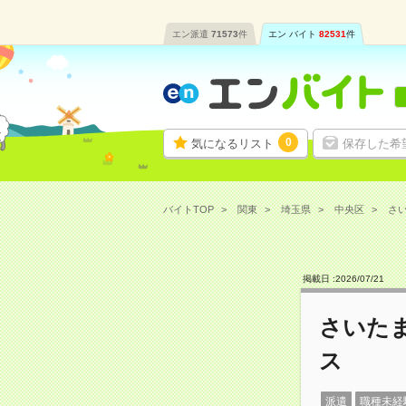
エン派遣
71573
件
エン バイト
82531
件
0
気になるリスト
保存した希
バイトTOP
関東
埼玉県
中央区
さい
掲載日 :
2026
/
07
/
21
さいた
ス
派遣
職種未経