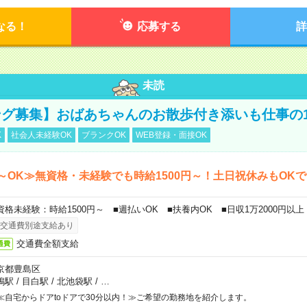
なる！
応募する
詳
未読
グ募集】おばあちゃんのお散歩付き添いも仕事の
K
社会人未経験OK
ブランクOK
WEB登録・面接OK
～OK≫無資格・未経験でも時給1500円～！土日祝休みもOK
資格未経験：時給1500円～ ■週払いOK ■扶養内OK ■日収1万2000円以上
交通費別途支給あり
交通費全額支給
通費
京都豊島区
鴨駅
/
目白駅
/
北池袋駅
/
…
≪自宅からドアtoドアで30分以内！≫ご希望の勤務地を紹介します。