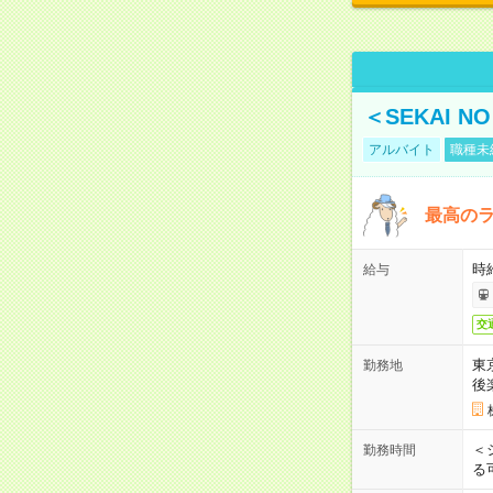
＜SEKAI 
アルバイト
職種未
最高のラ
時
給与
交
東
勤務地
後
＜
勤務時間
る