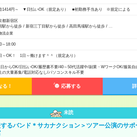
給1414円～ ▼日払いOK（規定あり） ■初勤務手当あり ※規定による
京都新宿区
宿駅から徒歩
/
新宿三丁目駅から徒歩
/
高田馬場駅から徒歩
/
…
物流企業
00～18:00
日～OK！ 1日～働けます＾＾（規定あり）
1日からOK
/
日払いOK
/
履歴書不要
/
40～50代活躍中
/
副業・WワークOK
/
服装自
上の大量募集
/
電話対応なし
/
パソコンスキル不要
なる！
応募する
詳
未読
表するバンド＊サカナクション＞ツアー公演のサポ
館