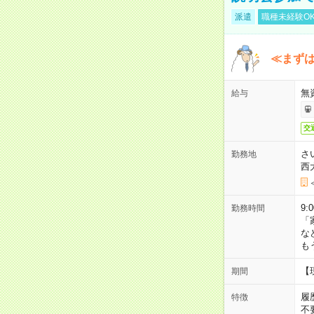
派遣
職種未経験O
≪まずは
無
給与
交
さ
勤務地
西
9:
勤務時間
「
な
も
【
期間
履
特徴
不