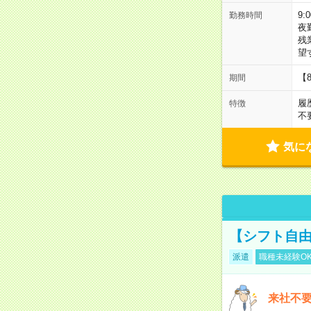
9:
勤務時間
夜
残
望
【
期間
履
特徴
不
気に
【シフト自由
派遣
職種未経験O
来社不要