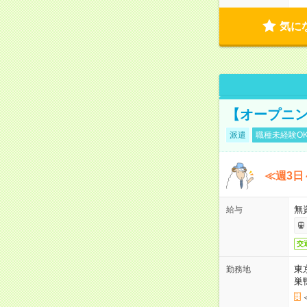
気に
【オープニン
派遣
職種未経験O
≪週3日
無
給与
交
東
勤務地
巣