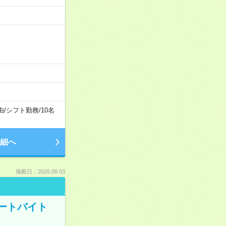
由
/
シフト勤務
/
10名
細へ
掲載日：2026.08.03
ートバイト