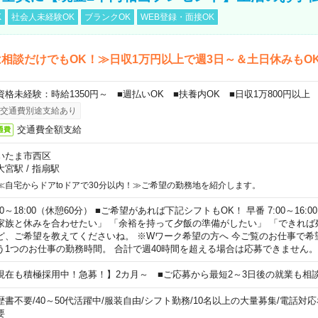
K
社会人未経験OK
ブランクOK
WEB登録・面接OK
相談だけでもOK！≫日収1万円以上で週3日～＆土日休みもO
資格未経験：時給1350円～ ■週払いOK ■扶養内OK ■日収1万800円以上
交通費別途支給あり
交通費全額支給
通費
いたま市西区
大宮駅
/
指扇駅
≪自宅からドアtoドアで30分以内！≫ご希望の勤務地を紹介します。
00～18:00（休憩60分） ■ご希望があれば下記シフトもOK！ 早番 7:00～16:00 遅
家族と休みを合わせたい」 「余裕を持って夕飯の準備がしたい」 「できれば
ど、ご希望を教えてくださいね。 ※Wワーク希望の方へ 今ご覧のお仕事で希
う1つのお仕事の勤務時間。 合計で週40時間を超える場合は応募できません。
現在も積極採用中！急募！】2カ月～ ■ご応募から最短2～3日後の就業も相
歴書不要
/
40～50代活躍中
/
服装自由
/
シフト勤務
/
10名以上の大量募集
/
電話対応
要