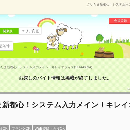
さいたま新都心！システム入力
会員登録
エリア変更
関東版
望条件
たま新都心！システム入力メイン！キレイオフィス(111448894）
お探しのバイト情報は掲載が終了しました。
N
ま新都心！システム入力メイン！キレイ
験OK
ブランクOK
WEB登録・面接OK