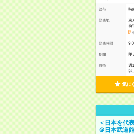
時
給与
東
勤務地
新
9:
勤務時間
即
期間
週
特徴
以
気に
＜日本を代
＠日本武道