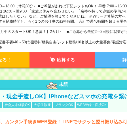
00～18:00（休憩60分） ■ご希望があれば下記シフトもOK！ 早番 7:00～16:00 遅
勤 16:30～翌9:30 「家族と休みを合わせたい」 「余裕を持って夕飯の準備
業はしたくない」 など、ご希望を教えてくださいね。 ※Wワーク希望の方へ
する勤務時間と、もう1つのお仕事の勤務時間。 合計で週40時間を超える場
8月中のスタートOK！急募！】2カ月～ ■ご応募から最短2～3日後に就業が
歴書不要
/
40～50代活躍中
/
服装自由
/
シフト勤務
/
10名以上の大量募集
/
電話対応
要
なる！
応募する
詳
未読
・現金手渡しOK】iPhoneなどスマホの充電を繋
K
社会人未経験OK
大学生歓迎
ブランクOK
WEB登録・面接OK
、カンタン手続きWEB登録！ LINEでサクッと翌日振り込み