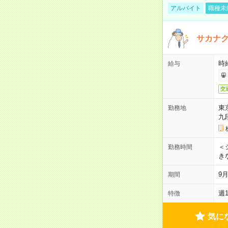
アルバイト
職種未
サカナク
時
給与
交
東
勤務地
九
＜シ
勤務時間
き
9
期間
週
特徴
気に