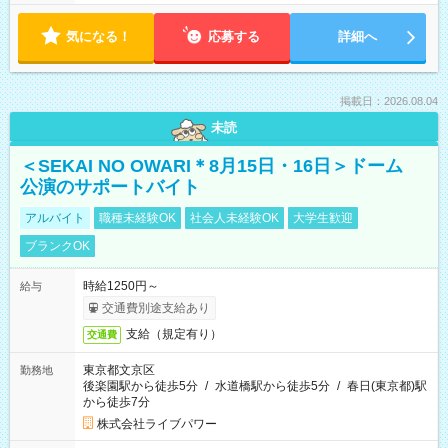
気になる！
応募する
詳細へ
掲載日：2026.08.04
未読
＜SEKAI NO OWARI＊8月15日・16日＞ドーム
公演のサポートバイト
アルバイト
職種未経験OK
社会人未経験OK
大学生歓迎
ブランクOK
時給1250円～
給与
交通費別途支給あり
支給（規定有り）
交通費
東京都文京区
勤務地
後楽園駅から徒歩5分
/
水道橋駅から徒歩5分
/
春日(東京都)駅
から徒歩7分
株式会社ライブパワー