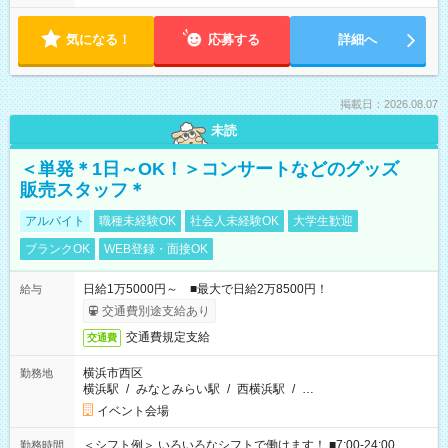
気になる！
応募する
詳細へ
掲載日：2026.08.07
未読
＜単発＊1日～OK！＞コンサートなどのグッズ
販売スタッフ＊
アルバイト
職種未経験OK
社会人未経験OK
大学生歓迎
ブランクOK
WEB登録・面接OK
日給1万5000円～ ■最大で日給2万8500円！
給与
交通費別途支給あり
交通費規定支給
交通費
横浜市西区
勤務地
横浜駅
/
みなとみらい駅
/
西横浜駅
/
…
イベント会場
＜シフト例＞ いろいろなシフトで働けます！ ■7:00-24:00
勤務時間