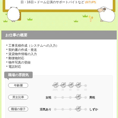
日・16日＞ドーム公演のサポートバイトなど
(8/7UP!)
お仕事の概要
＊工事見積作成（システムへの入力）
＊契約書の作成・発送
＊賃貸物件情報の入力
＊郵便物対応
＊物件写真の登録
＊電話対応
職場の雰囲気
年齢層
20代
30
40
50
60
男女比率
女性
男性
職場の様子
活気あり
しずか