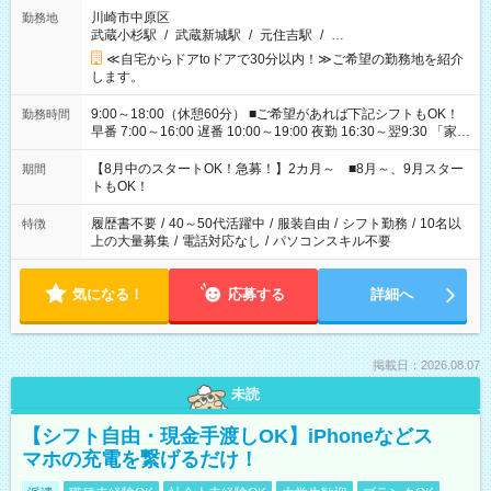
川崎市中原区
勤務地
武蔵小杉駅
/
武蔵新城駅
/
元住吉駅
/
…
≪自宅からドアtoドアで30分以内！≫ご希望の勤務地を紹介
します。
9:00～18:00（休憩60分） ■ご希望があれば下記シフトもOK！
勤務時間
早番 7:00～16:00 遅番 10:00～19:00 夜勤 16:30～翌9:30 「家族
と休みを合わせたい」 「余裕を持って夕飯の準備がしたい」
「できれば残業はしたくない」 など、ご希望を教えてください
【8月中のスタートOK！急募！】2カ月～ ■8月～、9月スター
期間
ね。 ※Wワーク希望の方へ 今ご覧のお仕事で希望する勤務時間
トもOK！
と、もう1つのお仕事の勤務時間。 合計で週40時間を超える場
合は応募できません。
履歴書不要
/
40～50代活躍中
/
服装自由
/
シフト勤務
/
10名以
特徴
上の大量募集
/
電話対応なし
/
パソコンスキル不要
気になる！
応募する
詳細へ
掲載日：2026.08.07
未読
【シフト自由・現金手渡しOK】iPhoneなどス
マホの充電を繋げるだけ！