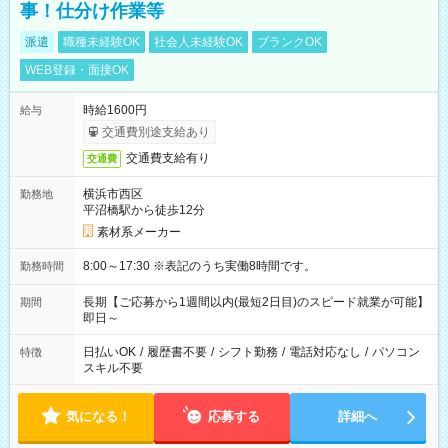
事！仕分け作業等
派遣
職種未経験OK
社会人未経験OK
ブランクOK
WEB登録・面接OK
時給1600円
給与
交通費別途支給あり
交通費支給有り
交通費
横浜市西区
勤務地
平沼橋駅から徒歩12分
素材系メーカー
8:00～17:30 ※表記のうち実働8時間です。
勤務時間
長期【ご応募から1週間以内(最短2日目)のスピード就業が可能】
期間
即日～
日払いOK
/
履歴書不要
/
シフト勤務
/
電話対応なし
/
パソコン
特徴
スキル不要
気になる！
応募する
詳細へ