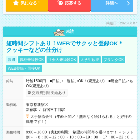
気になる！
応募する
詳細へ
掲載日：2026.08.07
未読
短時間シフトあり！WEBでサクッと登録OK＊
クッキーなどの仕分け
派遣
職種未経験OK
社会人未経験OK
大学生歓迎
ブランクOK
WEB登録・面接OK
時給1500円 ■日払い・週払いOK！(規定あり) ■現金日払いも
給与
OK(規定あり)
交通費別途支給あり
東京都新宿区
勤務地
新宿駅
/
新宿三丁目駅
大手物流会社（年齢不問／「無理なく続けられる」と好評の
職場です！）
9:00～18:00（実動8時間） 希望の時間帯を選べます！ ＜シフト
勤務時間
例＞ ・8：30～12：00 ・10：00～19：00 ・17：00～22：00