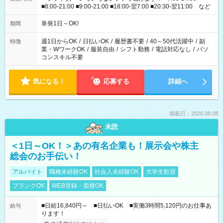
■8:00-21:00 ■9:00-21:00 ■18:00-翌7:00 ■20:30-翌11:00 など
単発1日～OK!
期間
週1日からOK
/
日払いOK
/
履歴書不要
/
40～50代活躍中
/
副
特徴
業・WワークOK
/
服装自由
/
シフト勤務
/
電話対応なし
/
パソ
コンスキル不要
気になる！
応募する
詳細へ
掲載日：2026.08.08
未読
＜1日～OK！＞あの有名企業も！展示会や株主
総会のお手伝い！
アルバイト
職種未経験OK
社会人未経験OK
大学生歓迎
ブランクOK
WEB登録・面接OK
■日給16,840円～ ■日払いOK ■実働3時間5,120円のお仕事あ
給与
ります！