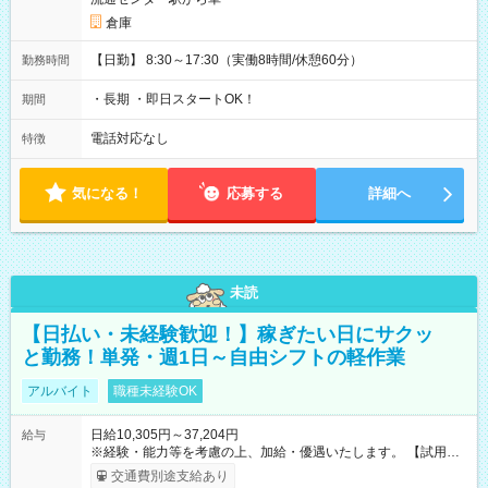
倉庫
【日勤】 8:30～17:30（実働8時間/休憩60分）
勤務時間
・長期 ・即日スタートOK！
期間
電話対応なし
特徴
気になる！
応募する
詳細へ
未読
【日払い・未経験歓迎！】稼ぎたい日にサクッ
と勤務！単発・週1日～自由シフトの軽作業
アルバイト
職種未経験OK
日給10,305円～37,204円
給与
※経験・能力等を考慮の上、加給・優遇いたします。 【試用期
間】試用期間なし
交通費別途支給あり