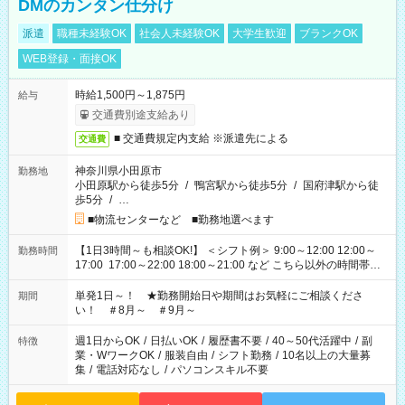
DMのカンタン仕分け
派遣
職種未経験OK
社会人未経験OK
大学生歓迎
ブランクOK
WEB登録・面接OK
時給1,500円～1,875円
給与
交通費別途支給あり
■ 交通費規定内支給 ※派遣先による
交通費
神奈川県小田原市
勤務地
小田原駅から徒歩5分
/
鴨宮駅から徒歩5分
/
国府津駅から徒
歩5分
/
…
■物流センターなど ■勤務地選べます
【1日3時間～も相談OK!】 ＜シフト例＞ 9:00～12:00 12:00～
勤務時間
17:00 17:00～22:00 18:00～21:00 など こちら以外の時間帯も
お気軽にご相談ください！
単発1日～！ ★勤務開始日や期間はお気軽にご相談くださ
期間
い！ ＃8月～ ＃9月～
週1日からOK
/
日払いOK
/
履歴書不要
/
40～50代活躍中
/
副
特徴
業・WワークOK
/
服装自由
/
シフト勤務
/
10名以上の大量募
集
/
電話対応なし
/
パソコンスキル不要