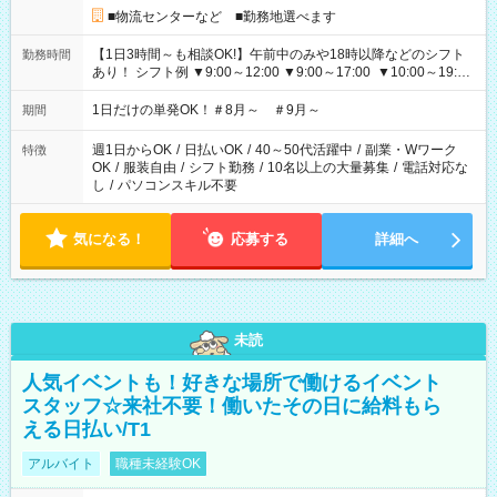
■物流センターなど ■勤務地選べます
【1日3時間～も相談OK!】午前中のみや18時以降などのシフト
勤務時間
あり！ シフト例 ▼9:00～12:00 ▼9:00～17:00 ▼10:00～19:00
▼18:00～21:00
1日だけの単発OK！＃8月～ ＃9月～
期間
週1日からOK
/
日払いOK
/
40～50代活躍中
/
副業・Wワーク
特徴
OK
/
服装自由
/
シフト勤務
/
10名以上の大量募集
/
電話対応な
し
/
パソコンスキル不要
気になる！
応募する
詳細へ
未読
人気イベントも！好きな場所で働けるイベント
スタッフ☆来社不要！働いたその日に給料もら
える日払い/T1
アルバイト
職種未経験OK