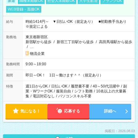
派遣
職種未経験OK
社会人未経験OK
大学生歓迎
ブランクOK
WEB登録・面接OK
時給1414円～ ▼日払いOK（規定あり） ■初勤務手当あり
給与
※規定による
東京都新宿区
勤務地
新宿駅から徒歩
/
新宿三丁目駅から徒歩
/
高田馬場駅から徒歩
/
…
物流企業
9:00～18:00
勤務時間
即日～OK！ 1日～働けます＾＾（規定あり）
期間
週1日からOK
/
日払いOK
/
履歴書不要
/
40～50代活躍中
/
副
特徴
業・WワークOK
/
服装自由
/
シフト勤務
/
10名以上の大量募
集
/
電話対応なし
/
パソコンスキル不要
気になる！
応募する
詳細へ
掲載日：2026.08.03