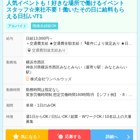
人気イベントも！好きな場所で働けるイベント
スタッフ☆来社不要！働いたその日に給料もら
える日払い/T1
アルバイト
職種未経験OK
日給13,000円～
給与
＋交通費支給 ★交通費全額支給！ ┗案件により規定あり ★日払
いOK！（規定あり） ┗働いたその日に現金GET♪ お仕事後はコ
交通費別途支給あり
ンビニATMから 日払い分を引き落とせます！ 【試用期間】試
用期間なし
横浜市西区
勤務地
神奈川県横浜市西区みなとみらい（最寄り駅：みなとみらい
駅）
株式会社ワンベルウッズ
勤務時間は指定なし
勤務時間
変形労働時間制 想定労働時間160時間/月 【シフト例】 ・8：00
～21：00
単発・1日のみOK
期間
週1日からOK / 日払いOK / 副業・WワークOK / 10名以上の大量
特徴
募集
気になる！
応募する
詳細へ