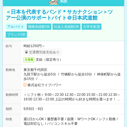
未読
＜日本を代表するバンド＊サカナクション＞ツ
アー公演のサポートバイト＠日本武道館
アルバイト
職種未経験OK
社会人未経験OK
大学生歓迎
ブランクOK
時給1250円～
給与
交通費別途支給あり
支給（規定有り）
交通費
東京都千代田区
勤務地
九段下駅から徒歩5分
/
竹橋駅から徒歩10分
/
神保町駅から徒
歩15分
/
…
株式会社ライブパワー
＜シフト例＞ 9:00～22:30 12:30～22:00 15:30～21:00 12:30～
勤務時間
19:00 12:30～22:00 上記の時間から好きな時間を選べます！ ※
時間は変更となる可能性があります
9月8日・9日
期間
週1日からOK
/
履歴書不要
/
副業・WワークOK
/
シフト勤務
/
特徴
電話対応なし
/
パソコンスキル不要