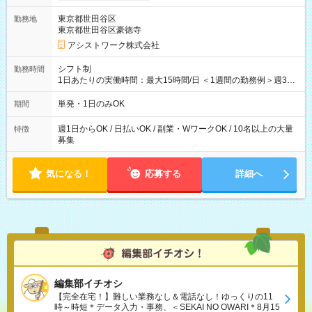
東京都世田谷区
勤務地
東京都世田谷区豪徳寺
アシストワーク株式会社
シフト制
勤務時間
1日あたりの実働時間：最大15時間/日 ＜1週間の勤務例＞週3回
勤務 勤務：月・水・金 休み：火・木・土・日 好きな時にお仕事
可能です！ ※1日あたりの最大実働時間は日勤、夜勤共に勤務し
単発・1日のみOK
期間
た時間になります。
週1日からOK / 日払いOK / 副業・WワークOK / 10名以上の大量
特徴
募集
気になる！
応募する
詳細へ
編集部イチオシ
【完全在宅！】難しい業務なし＆電話なし！ゆっくりの11
時～時短＊データ入力・事務、＜SEKAI NO OWARI＊8月15