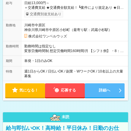
日給13,000円～
給与
＋交通費支給 ★交通費全額支給！ ┗案件により規定あり ★日払
いOK！（規定あり） ┗働いたその日に現金GET♪ お仕事後はコ
交通費別途支給あり
ンビニATMから 日払い分を引き落とせます！ 【試用期間】試
用期間なし
川崎市中原区
勤務地
神奈川県川崎市中原区小杉町（最寄り駅：武蔵小杉駅）
株式会社ワンベルウッズ
勤務時間は指定なし
勤務時間
変形労働時間制 想定労働時間160時間/月 【シフト例】 ・8：00
～21：00
単発・1日のみOK
期間
週1日からOK / 日払いOK / 副業・WワークOK / 10名以上の大量
特徴
募集
気になる！
応募する
詳細へ
未読
給与即払いOK！高時給！平日休み！日勤のお仕