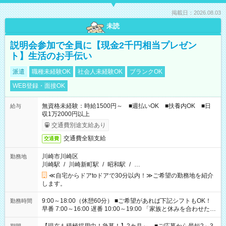
掲載日：2026.08.03
未読
説明会参加で全員に【現金2千円相当プレゼン
ト】生活のお手伝い
派遣
職種未経験OK
社会人未経験OK
ブランクOK
WEB登録・面接OK
無資格未経験：時給1500円～ ■週払いOK ■扶養内OK ■日
給与
収1万2000円以上
交通費別途支給あり
交通費全額支給
交通費
川崎市川崎区
勤務地
川崎駅
/
川崎新町駅
/
昭和駅
/
…
≪自宅からドアtoドアで30分以内！≫ご希望の勤務地を紹介
します。
9:00～18:00（休憩60分） ■ご希望があれば下記シフトもOK！
勤務時間
早番 7:00～16:00 遅番 10:00～19:00 「家族と休みを合わせた
い」 「余裕を持って夕飯の準備がしたい」 「できれば残業はし
たくない」 など、ご希望を教えてくださいね。 ※Wワーク希望