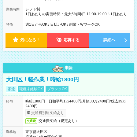
シフト制
勤務時間
1日あたりの実働時間：最大5時間/日 11:00-19:00 └1日あたりの
実働時間：1-5時間 └上記の時間帯内であれば、いつでも勤務可
能！ └平日・土曜日の中で、お好きな曜日でご勤務いただけま
週1日からOK / 日払いOK / 副業・WワークOK
特徴
す！ 【シフト例】 ・11:00～14:00 ・16:30～19:00 ・13:00～
18:00 などのように、自由な働き方が可能なお仕事です！
気になる！
応募する
詳細へ
未読
大田区！軽作業！時給1800円
派遣
職種未経験OK
ブランクOK
時給1800円 日額平均1万4400円/月額30万2400円/残込39万
給与
2400円
交通費別途支給あり
交通費支給（規定あり）
交通費
東京都大田区
勤務地
流通センター駅から車