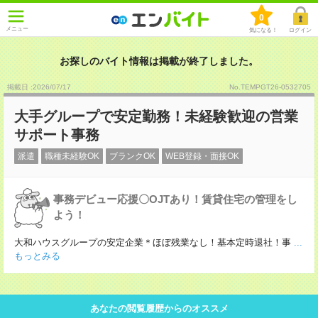
0
メニュー
気になる！
ログイン
お探しのバイト情報は掲載が終了しました。
掲載日 :2026
/
07
/
17
No.TEMPGT26-0532705
大手グループで安定勤務！未経験歓迎の営業
サポート事務
派遣
職種未経験OK
ブランクOK
WEB登録・面接OK
事務デビュー応援〇OJTあり！賃貸住宅の管理をし
よう！
大和ハウスグループの安定企業＊ほぼ残業なし！基本定時退社！事
...
もっとみる
あなたの閲覧履歴からのオススメ