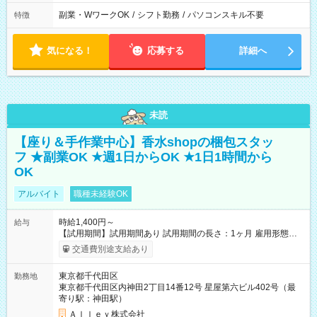
副業・WワークOK
/
シフト勤務
/
パソコンスキル不要
特徴
気になる！
応募する
詳細へ
未読
【座り＆手作業中心】香水shopの梱包スタッ
フ ★副業OK ★週1日からOK ★1日1時間から
OK
アルバイト
職種未経験OK
時給1,400円～
給与
【試用期間】試用期間あり 試用期間の長さ：1ヶ月 雇用形態、
給与は本採用時と同じです。
交通費別途支給あり
東京都千代田区
勤務地
東京都千代田区内神田2丁目14番12号 星屋第六ビル402号（最
寄り駅：神田駅）
Ａｌｌｅｙ株式会社