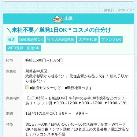
掲載日：2026.08.07
未読
＼来社不要／単発1日OK＊コスメの仕分け
派遣
職種未経験OK
社会人未経験OK
大学生歓迎
ブランクOK
WEB登録・面接OK
時給1,500円～1,875円
給与
川崎市中原区
勤務地
武蔵小杉駅から徒歩5分
/
元住吉駅から徒歩5分
/
新丸子駅か
ら徒歩5分
/
…
■物流センターなど ■勤務地選べます
【1日3時間～も相談OK!】午前中のみや18時以降などのシフト
勤務時間
あり！ シフト例 ▼9:00～12:00 ▼9:00～17:00 ▼10:00～19:00
▼18:00～21:00
1日だけの単発OK！＃8月～ ＃9月～
期間
週1日からOK
/
日払いOK
/
40～50代活躍中
/
副業・Wワーク
特徴
OK
/
服装自由
/
シフト勤務
/
10名以上の大量募集
/
電話対応な
し
/
パソコンスキル不要