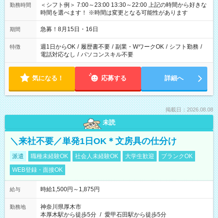
＜シフト例＞ 7:00～23:00 13:30～22:00 上記の時間から好きな
勤務時間
時間を選べます！ ※時間は変更となる可能性があります
急募！8月15日・16日
期間
週1日からOK
/
履歴書不要
/
副業・WワークOK
/
シフト勤務
/
特徴
電話対応なし
/
パソコンスキル不要
気になる！
応募する
詳細へ
掲載日：2026.08.08
未読
＼来社不要／単発1日OK＊文房具の仕分け
派遣
職種未経験OK
社会人未経験OK
大学生歓迎
ブランクOK
WEB登録・面接OK
時給1,500円～1,875円
給与
神奈川県厚木市
勤務地
本厚木駅から徒歩5分
/
愛甲石田駅から徒歩5分