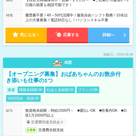
【現在も積極採用中！急募！】2カ月～ ■ご応募から最短2～3
期間
の方へ 今ご覧のお仕事で希望する勤務時間と、もう1つのお仕事
日後の就業も相談可能です！
の勤務時間。 合計で週40時間を超える場合は応募できません。
履歴書不要
/
40～50代活躍中
/
服装自由
/
シフト勤務
/
10名以
特徴
上の大量募集
/
電話対応なし
/
パソコンスキル不要
気になる！
応募する
詳細へ
掲載日：2026.08.08
未読
【オープニング募集】おばあちゃんのお散歩付
き添いも仕事の1つ
派遣
職種未経験OK
社会人未経験OK
ブランクOK
WEB登録・面接OK
無資格未経験：時給1500円～ ■週払いOK ■扶養内OK ■日
給与
収1万2000円以上
交通費別途支給あり
交通費全額支給
交通費