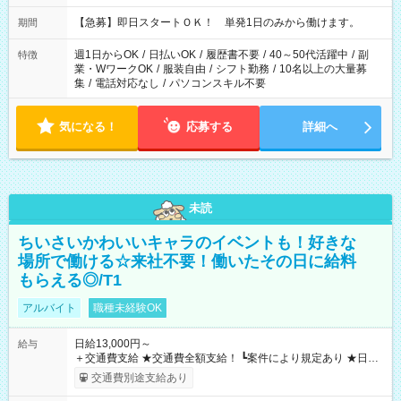
・13：00～22：00 ・22：00～翌6：00 など
【急募】即日スタートＯＫ！ 単発1日のみから働けます。
期間
週1日からOK
/
日払いOK
/
履歴書不要
/
40～50代活躍中
/
副
特徴
業・WワークOK
/
服装自由
/
シフト勤務
/
10名以上の大量募
集
/
電話対応なし
/
パソコンスキル不要
気になる！
応募する
詳細へ
未読
ちいさいかわいいキャラのイベントも！好きな
場所で働ける☆来社不要！働いたその日に給料
もらえる◎/T1
アルバイト
職種未経験OK
日給13,000円～
給与
＋交通費支給 ★交通費全額支給！ ┗案件により規定あり ★日払
いOK！（規定あり） ┗働いたその日に現金GET♪ お仕事後はコ
交通費別途支給あり
ンビニATMから 日払い分を引き落とせます！ 【試用期間】試