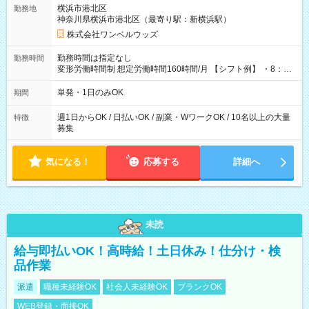
用期間なし
横浜市港北区
勤務地
神奈川県横浜市港北区（最寄り駅：新横浜駅）
株式会社ワンベルウッズ
勤務時間は指定なし
勤務時間
変形労働時間制 想定労働時間160時間/月 【シフト例】 ・8：00
～21：00
単発・1日のみOK
期間
週1日からOK / 日払いOK / 副業・WワークOK / 10名以上の大量
特徴
募集
気になる！
応募する
詳細へ
未読
給与即払いOK！高時給！土日休み！仕分け・検
品作業
派遣
職種未経験OK
社会人未経験OK
ブランクOK
WEB登録・面接OK