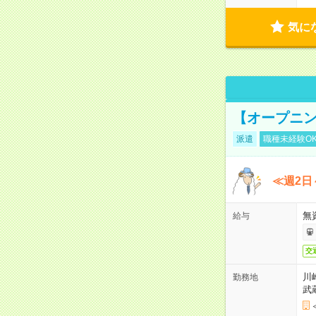
気に
【オープニン
派遣
職種未経験O
≪週2日
無
給与
交
川
勤務地
武