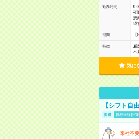
9:
勤務時間
夜
残
望
【
期間
履
特徴
不
気に
【シフト自由
派遣
職種未経験O
来社不要