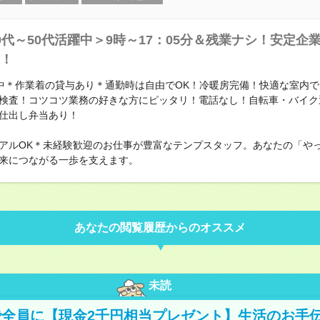
0代～50代活躍中＞9時～17：05分＆残業ナシ！安定企
！
活躍中＊作業着の貸与あり＊通勤時は自由でOK！冷暖房完備！快適な室内
検査！コツコツ業務の好きな方にピッタリ！電話なし！自転車・バイク
仕出し弁当あり！
アルOK＊未経験歓迎のお仕事が豊富なテンプスタッフ。あなたの「や
来につながる一歩を支えます。
あなたの閲覧履歴からのオススメ
未読
全員に【現金2千円相当プレゼント】生活のお手