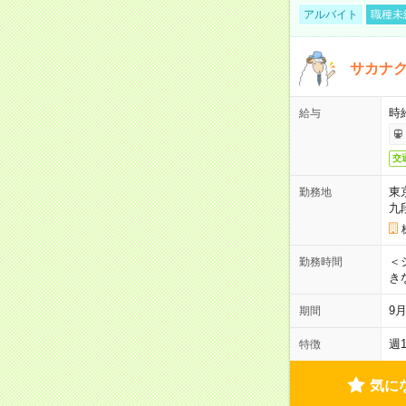
アルバイト
職種未
サカナク
時
給与
交
東
勤務地
九
＜シ
勤務時間
き
9
期間
週
特徴
気に