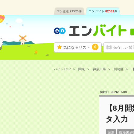
エン派遣
71573
件
エン バイト
82531
件
0
気になるリスト
保存した希
バイトTOP
関東
神奈川県
川崎区
掲載日 :
2026
/
07
/
08
【8月
タ入力
派遣
職種未経