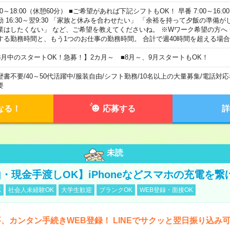
00～18:00（休憩60分） ■ご希望があれば下記シフトもOK！ 早番 7:00～16:00 遅
勤 16:30～翌9:30 「家族と休みを合わせたい」 「余裕を持って夕飯の準備
業はしたくない」 など、ご希望を教えてくださいね。 ※Wワーク希望の方へ
する勤務時間と、もう1つのお仕事の勤務時間。 合計で週40時間を超える場
8月中のスタートOK！急募！】2カ月～ ■8月～、9月スタートもOK！
歴書不要
/
40～50代活躍中
/
服装自由
/
シフト勤務
/
10名以上の大量募集
/
電話対応
要
なる！
応募する
詳
未読
・現金手渡しOK】iPhoneなどスマホの充電を繋
K
社会人未経験OK
大学生歓迎
ブランクOK
WEB登録・面接OK
、カンタン手続きWEB登録！ LINEでサクッと翌日振り込み