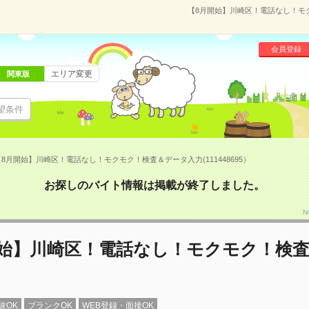
【8月開始】川崎区！電話なし！モク
会員登録
エリア変更
関東版
望条件
【8月開始】川崎区！電話なし！モクモク！検査＆データ入力(111448695）
お探しのバイト情報は掲載が終了しました。
N
開始】川崎区！電話なし！モクモク！検
験OK
ブランクOK
WEB登録・面接OK