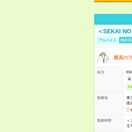
＜SEKAI 
アルバイト
職種未
最高のラ
時
給与
交
東
勤務地
後
＜
勤務時間
る