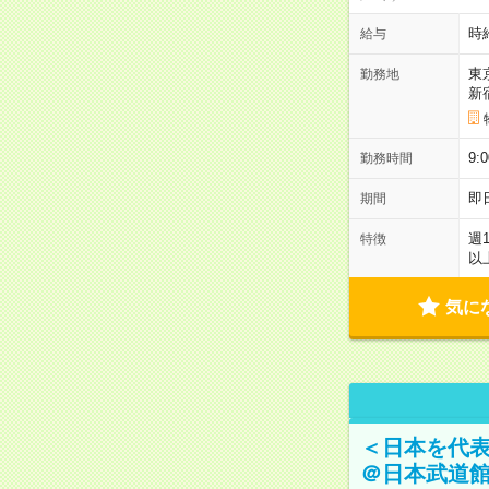
時
給与
東
勤務地
新
9:
勤務時間
即
期間
週
特徴
以
気に
＜日本を代
＠日本武道