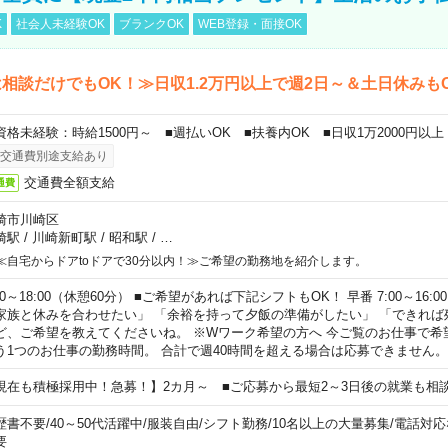
K
社会人未経験OK
ブランクOK
WEB登録・面接OK
相談だけでもOK！≫日収1.2万円以上で週2日～＆土日休みも
資格未経験：時給1500円～ ■週払いOK ■扶養内OK ■日収1万2000円以上
交通費別途支給あり
交通費全額支給
通費
崎市川崎区
崎駅
/
川崎新町駅
/
昭和駅
/
…
≪自宅からドアtoドアで30分以内！≫ご希望の勤務地を紹介します。
00～18:00（休憩60分） ■ご希望があれば下記シフトもOK！ 早番 7:00～16:00 遅
家族と休みを合わせたい」 「余裕を持って夕飯の準備がしたい」 「できれば
ど、ご希望を教えてくださいね。 ※Wワーク希望の方へ 今ご覧のお仕事で希
う1つのお仕事の勤務時間。 合計で週40時間を超える場合は応募できません。
現在も積極採用中！急募！】2カ月～ ■ご応募から最短2～3日後の就業も相
歴書不要
/
40～50代活躍中
/
服装自由
/
シフト勤務
/
10名以上の大量募集
/
電話対応
要