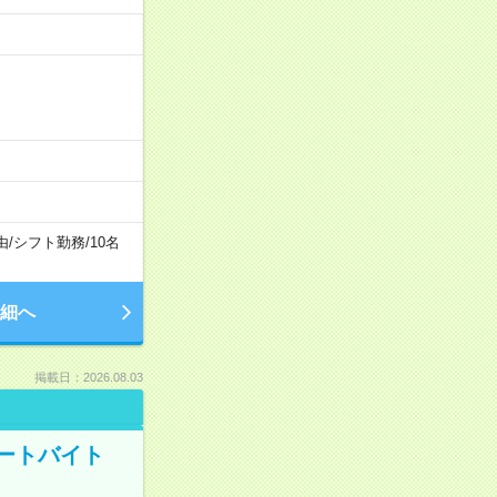
由
/
シフト勤務
/
10名
細へ
掲載日：2026.08.03
ートバイト