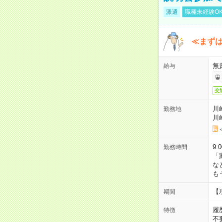
派遣
職種未経験O
≪まずは
無
給与
交
川
勤務地
川
9:
勤務時間
「
な
も
【
期間
履
特徴
不