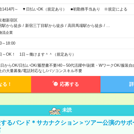
給1414円～ ▼日払いOK（規定あり） ■初勤務手当あり ※規定による
京都新宿区
宿駅から徒歩
/
新宿三丁目駅から徒歩
/
高田馬場駅から徒歩
/
…
物流企業
00～18:00
日～OK！ 1日～働けます＾＾（規定あり）
1日からOK
/
日払いOK
/
履歴書不要
/
40～50代活躍中
/
副業・WワークOK
/
服装自
上の大量募集
/
電話対応なし
/
パソコンスキル不要
なる！
応募する
詳
未読
表するバンド＊サカナクション＞ツアー公演のサポ
館