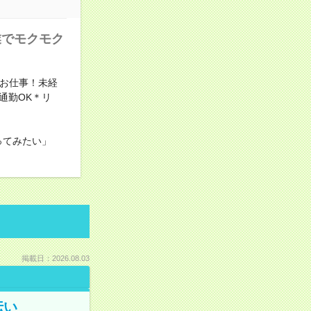
業でモクモク
でお仕事！未経
通勤OK＊リ
ってみたい」
掲載日：2026.08.03
伝い