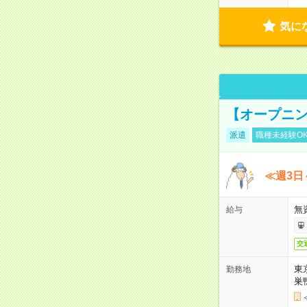
気に
【オープニン
派遣
職種未経験O
≪週3日
無
給与
交
東
勤務地
巣