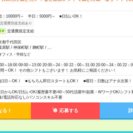
給：10000円～ 半日：5000円～ ■日払いOK！
交通費別途支給あり
交通費規定支給
通費
京都千代田区
葉原駅
/
神保町駅
/
麹町駅
/
…
オフィス・学校など
:00～18:00 09:00～13:00 20:00～24：00 22：00～31:00 20:00～24：00 2
時間～OK！ その他シフトもございます！ お気軽にご相談ください！
短1日～OK！ ■もちろん即日スタートもOK！ ■曜日・日数はアナタ次第！
1日からOK
/
日払いOK
/
履歴書不要
/
40～50代活躍中
/
副業・WワークOK
/
シフト
集
/
電話対応なし
/
パソコンスキル不要
なる！
応募する
詳