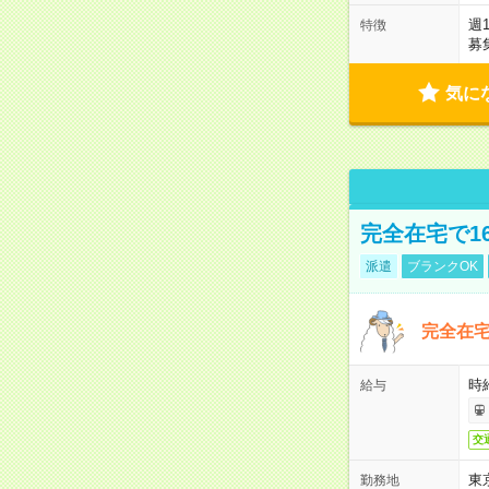
週
特徴
募
気に
完全在宅で1
派遣
ブランクOK
完全在宅
時
給与
交
東
勤務地