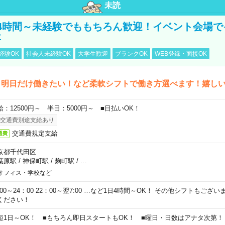
未読
4時間～未経験でももちろん歓迎！イベント会場で
事
経験OK
社会人未経験OK
大学生歓迎
ブランクOK
WEB登録・面接OK
ら明日だけ働きたい！など柔軟シフトで働き方選べます！嬉し
給：12500円～ 半日：5000円～ ■日払いOK！
交通費別途支給あり
交通費規定支給
通費
京都千代田区
葉原駅
/
神保町駅
/
麹町駅
/
…
オフィス・学校など
0:00～24：00 22：00～翌7:00 …など1日4時間～OK！ その他シフトもござ
ください！
短1日～OK！ ■もちろん即日スタートもOK！ ■曜日・日数はアナタ次第！