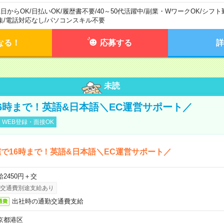
1日からOK
/
日払いOK
/
履歴書不要
/
40～50代活躍中
/
副業・WワークOK
/
シフト
集
/
電話対応なし
/
パソコンスキル不要
なる！
応募する
詳
未読
6時まで！英語&日本語＼EC運営サポート／
WEB登録・面接OK
で16時まで！英語&日本語＼EC運営サポート／
給2450円＋交
交通費別途支給あり
出社時の通勤交通費支給
通費
京都港区