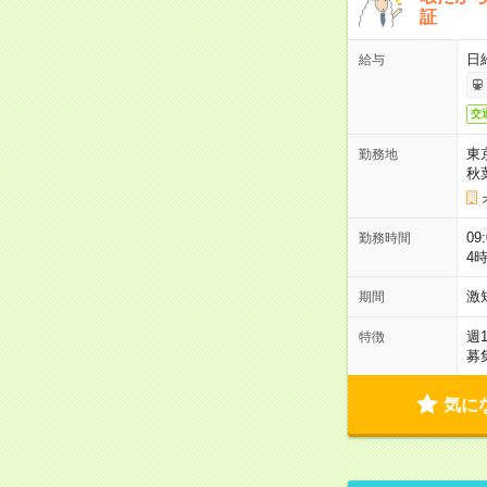
証
日
給与
交
東
勤務地
秋
09
勤務時間
4
激
期間
週
特徴
募
気に