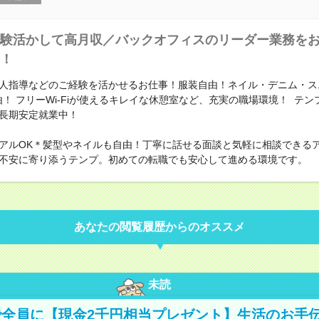
験活かして高月収／バックオフィスのリーダー業務を
！
人指導などのご経験を活かせるお仕事！服装自由！ネイル・デニム・ス
由！ フリーWi-Fiが使えるキレイな休憩室など、充実の職場環境！ テ
長期安定就業中！
アルOK＊髪型やネイルも自由！丁寧に話せる面談と気軽に相談できる
不安に寄り添うテンプ。初めての転職でも安心して進める環境です。
あなたの閲覧履歴からのオススメ
未読
全員に【現金2千円相当プレゼント】生活のお手