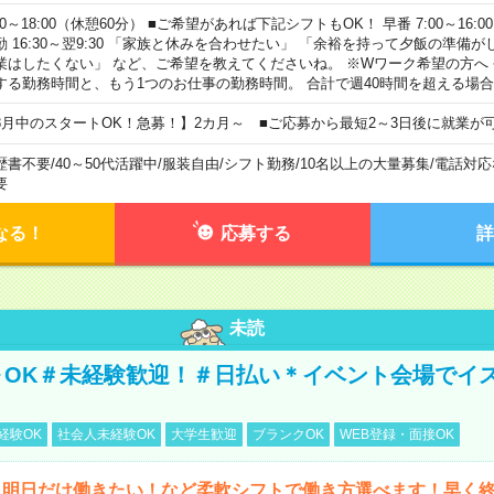
00～18:00（休憩60分） ■ご希望があれば下記シフトもOK！ 早番 7:00～16:00 遅
勤 16:30～翌9:30 「家族と休みを合わせたい」 「余裕を持って夕飯の準備
業はしたくない」 など、ご希望を教えてくださいね。 ※Wワーク希望の方へ
する勤務時間と、もう1つのお仕事の勤務時間。 合計で週40時間を超える場
8月中のスタートOK！急募！】2カ月～ ■ご応募から最短2～3日後に就業が
歴書不要
/
40～50代活躍中
/
服装自由
/
シフト勤務
/
10名以上の大量募集
/
電話対応
要
なる！
応募する
詳
未読
～OK＃未経験歓迎！＃日払い＊イベント会場でイ
経験OK
社会人未経験OK
大学生歓迎
ブランクOK
WEB登録・面接OK
ら明日だけ働きたい！など柔軟シフトで働き方選べます！早く