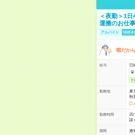
＜夜勤＞1日
運搬のお仕
アルバイト
職種未
暇だか
日
給与
交
東
勤務地
秋
2
勤務時間
談
激
期間