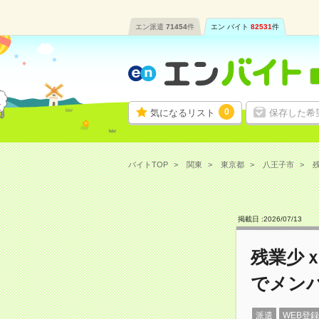
エン派遣
71454
件
エン バイト
82531
件
0
気になるリスト
保存した希
バイトTOP
関東
東京都
八王子市
掲載日 :
2026
/
07
/
13
残業少ｘ
でメン
派遣
WEB登