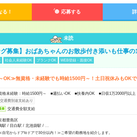
なる！
応募する
詳
未読
グ募集】おばあちゃんのお散歩付き添いも仕事の
K
社会人未経験OK
ブランクOK
WEB登録・面接OK
～OK≫無資格・未経験でも時給1500円～！土日祝休みもOK
資格未経験：時給1500円～ ■週払いOK ■扶養内OK ■日収1万2000円以上
交通費別途支給あり
交通費全額支給
通費
京都豊島区
鴨駅
/
目白駅
/
北池袋駅
/
…
≪自宅からドアtoドアで30分以内！≫ご希望の勤務地を紹介します。