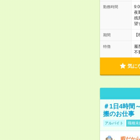
9:
勤務時間
夜
残
望
【
期間
履
特徴
不
気に
＃1日4時間
搬のお仕事
アルバイト
職種未
暇だか