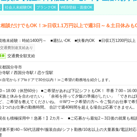
K
社会人未経験OK
ブランクOK
WEB登録・面接OK
相談だけでもOK！≫日収1.1万円以上で週3日～＆土日休みも
資格未経験：時給1400円～ ■週払いOK ■扶養内OK ■日収1万1200円以上
交通費別途支給あり
交通費全額支給
通費
京都国分寺市
分寺駅
/
西国分寺駅
/
恋ケ窪駅
≪自宅からドアtoドアで30分以内！≫ご希望の勤務地を紹介します。
00～18:00（休憩60分） ■ご希望があれば下記シフトもOK！ 早番 7:00～16:00 遅
家族と休みを合わせたい」 「余裕を持って夕飯の準備がしたい」 「できれば
ど、ご希望を教えてくださいね。 ※Wワーク希望の方へ 今ご覧のお仕事で希
う1つのお仕事の勤務時間。 合計で週40時間を超える場合は応募できません。
現在も積極採用中！急募！】2カ月～ ■ご応募から最短2～3日後の就業も相
歴書不要
/
40～50代活躍中
/
服装自由
/
シフト勤務
/
10名以上の大量募集
/
電話対応
要