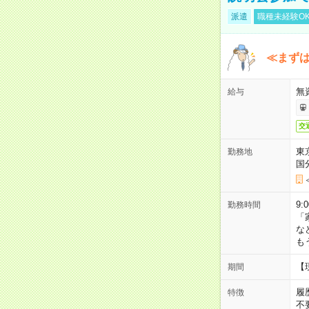
派遣
職種未経験O
≪まずは
無
給与
交
東
勤務地
国
9:
勤務時間
「
な
も
【
期間
履
特徴
不