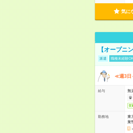
気に
【オープニン
派遣
職種未経験O
≪週3日
無
給与
交
東
勤務地
巣