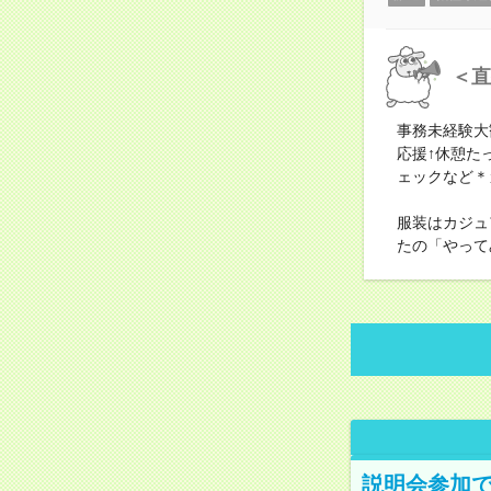
＜直
事務未経験大
応援↑休憩た
ェックなど＊
服装はカジュ
たの「やって
説明会参加で