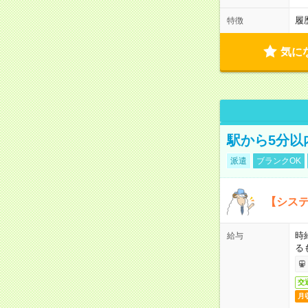
履
特徴
気に
駅から5分以
派遣
ブランクOK
【システ
時
給与
る
交
月