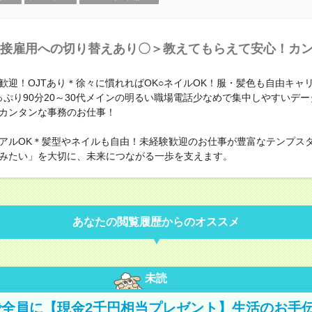
接雇用への切り替えあり〇＞教えてもらえて安心！カ
歓迎！OJTあり＊徐々に慣れればOK○ネイルOK！服・髪色も自由キャ
っぷり90分20～30代メインの明るい職場電話少なめで集中しやすいデ
カンタンな事務のお仕事！
アルOK＊髪型やネイルも自由！未経験歓迎のお仕事が豊富なテンプス
みたい」を大切に、未来につながる一歩を支えます。
あなたの閲覧履歴からのオススメ
未読
全員に【現金2千円相当プレゼント】生活のお手