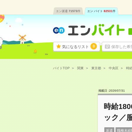
エン派遣
71573
件
エン バイト
82531
件
0
気になるリスト
保存した希
バイトTOP
関東
東京都
中央区
時給
掲載日 :
2026
/
07
/
31
時給18
ック／
派遣
職種未経