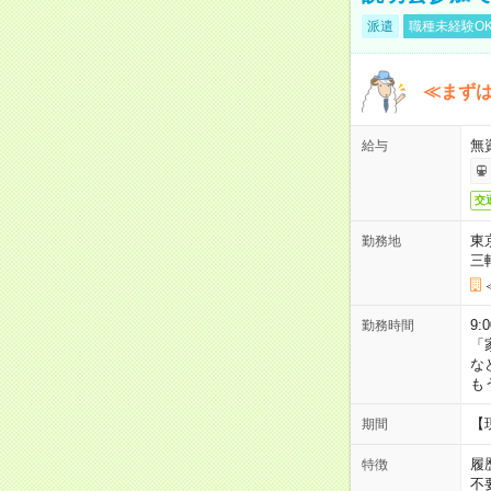
派遣
職種未経験O
≪まずは
無
給与
交
東
勤務地
三
9:
勤務時間
「
な
も
【
期間
履
特徴
不