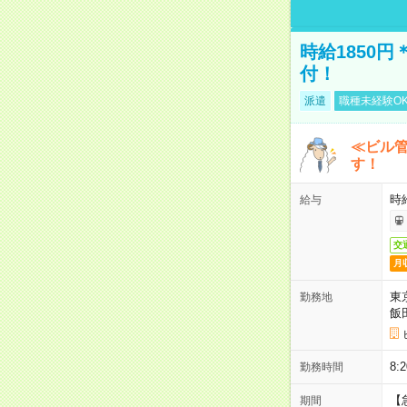
時給1850
付！
派遣
職種未経験O
≪ビル
す！
時
給与
交
月
東
勤務地
飯
8
勤務時間
【
期間