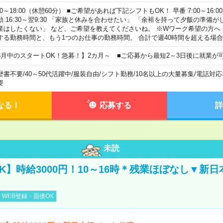
00～18:00（休憩60分） ■ご希望があれば下記シフトもOK！ 早番 7:00～16:00 遅
勤 16:30～翌9:30 「家族と休みを合わせたい」 「余裕を持って夕飯の準備
業はしたくない」 など、ご希望を教えてくださいね。 ※Wワーク希望の方へ
する勤務時間と、もう1つのお仕事の勤務時間。 合計で週40時間を超える場
8月中のスタートOK！急募！】2カ月～ ■ご応募から最短2～3日後に就業が
歴書不要
/
40～50代活躍中
/
服装自由
/
シフト勤務
/
10名以上の大量募集
/
電話対応
要
なる！
応募する
詳
未読
K】時給3000円！10～16時＊残業ほぼなし▼新
WEB登録・面接OK