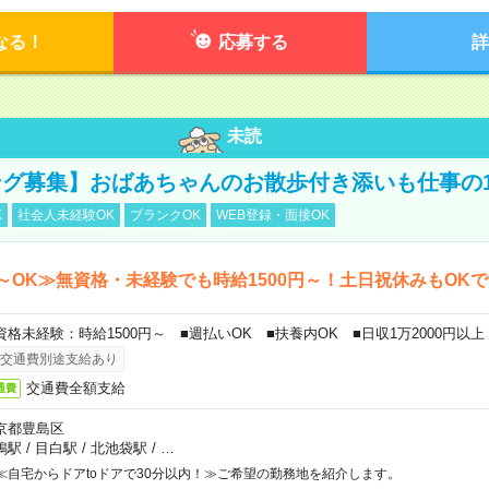
なる！
応募する
詳
未読
グ募集】おばあちゃんのお散歩付き添いも仕事の
K
社会人未経験OK
ブランクOK
WEB登録・面接OK
～OK≫無資格・未経験でも時給1500円～！土日祝休みもOK
資格未経験：時給1500円～ ■週払いOK ■扶養内OK ■日収1万2000円以上
交通費別途支給あり
交通費全額支給
通費
京都豊島区
鴨駅
/
目白駅
/
北池袋駅
/
…
≪自宅からドアtoドアで30分以内！≫ご希望の勤務地を紹介します。