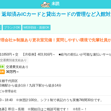
未読
円＊返却済みICカードと貸出カードの管理など入館
K
ブランクOK
WEB登録・面接OK
管理会社≫制服あり更衣室完備！質問しやすい環境で先輩社員
給1850円＋交 【月収例】403,916円～ ■給与の前払いが可能な速払いサー
交通費別途支給あり
交通費支給あり
通費
30万円～
収例
京都千代田区
田橋駅から徒歩1分
/
九段下駅から徒歩14分
ビル管理会社
:20～18:40 ※休憩計100分。シフト制で表記のうち実働7時間30分です。
急募】即日～長期 ※開始日はご相談可能です！ ※8月～！