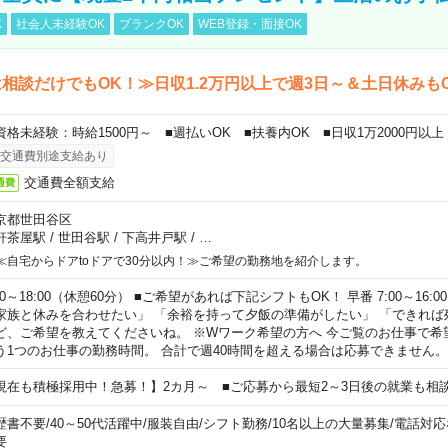
K
社会人未経験OK
ブランクOK
WEB登録・面接OK
相談だけでもOK！≫日収1.2万円以上で週3日～＆土日休みも
資格未経験：時給1500円～ ■週払いOK ■扶養内OK ■日収1万2000円以上
交通費別途支給あり
交通費全額支給
通費
京都世田谷区
軒茶屋駅
/
世田谷駅
/
下高井戸駅
/
…
≪自宅からドアtoドアで30分以内！≫ご希望の勤務地を紹介します。
00～18:00（休憩60分） ■ご希望があれば下記シフトもOK！ 早番 7:00～16:00 遅
家族と休みを合わせたい」 「余裕を持って夕飯の準備がしたい」 「できれば
ど、ご希望を教えてくださいね。 ※Wワーク希望の方へ 今ご覧のお仕事で希
う1つのお仕事の勤務時間。 合計で週40時間を超える場合は応募できません。
現在も積極採用中！急募！】2カ月～ ■ご応募から最短2～3日後の就業も相
歴書不要
/
40～50代活躍中
/
服装自由
/
シフト勤務
/
10名以上の大量募集
/
電話対応
要