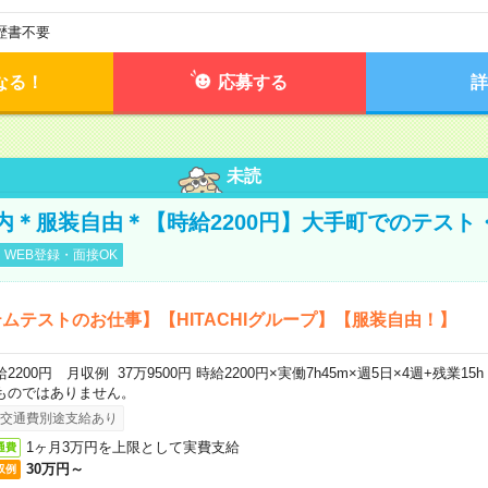
歴書不要
なる！
応募する
詳
未読
内＊服装自由＊【時給2200円】大手町でのテスト
WEB登録・面接OK
ムテストのお仕事】【HITACHIグループ】【服装自由！】
給2200円 月収例 37万9500円 時給2200円×実働7h45m×週5日×4週+残業1
ものではありません。
交通費別途支給あり
1ヶ月3万円を上限として実費支給
通費
30万円～
収例