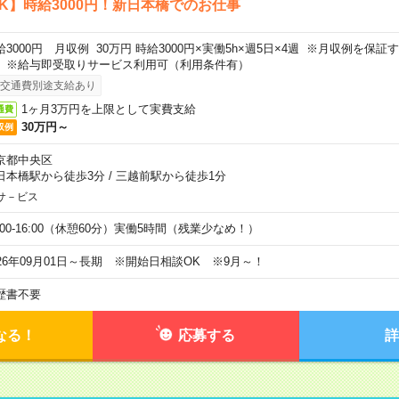
K】時給3000円！新日本橋でのお仕事
給3000円 月収例 30万円 時給3000円×実働5h×週5日×4週 ※月収例を保
。※給与即受取りサービス利用可（利用条件有）
交通費別途支給あり
1ヶ月3万円を上限として実費支給
通費
30万円～
収例
京都中央区
日本橋駅から徒歩3分
/
三越前駅から徒歩1分
サ－ビス
0:00-16:00（休憩60分）実働5時間（残業少なめ！）
026年09月01日～長期 ※開始日相談OK ※9月～！
歴書不要
なる！
応募する
詳