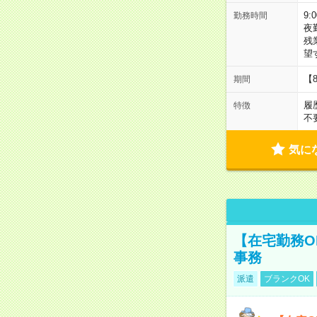
9:
勤務時間
夜
残
望
【
期間
履
特徴
不
気に
【在宅勤務O
事務
派遣
ブランクOK