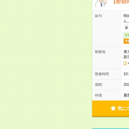
【在宅O
時
給与
ん
交
月
東
勤務地
新
1
勤務時間
2
期間
履
特徴
気に