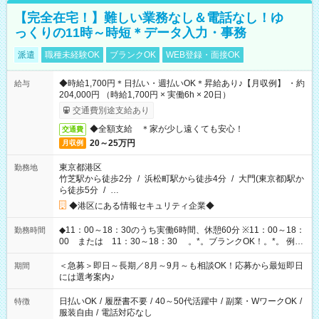
【完全在宅！】難しい業務なし＆電話なし！ゆ
っくりの11時～時短＊データ入力・事務
派遣
職種未経験OK
ブランクOK
WEB登録・面接OK
◆時給1,700円＊日払い・週払いOK＊昇給あり♪【月収例】 ・約
給与
204,000円 （時給1,700円 × 実働6h × 20日）
交通費別途支給あり
◆全額支給 ＊家が少し遠くても安心！
交通費
20～25万円
月収例
東京都港区
勤務地
竹芝駅から徒歩2分
/
浜松町駅から徒歩4分
/
大門(東京都)駅か
ら徒歩5分
/
…
◆港区にある情報セキュリティ企業◆
◆11：00～18：30のうち実働6時間、休憩60分 ※11：00～18：
勤務時間
00 または 11：30～18：30 。*。ブランクOK！。*。 例え
ば前職が、 在宅/財団法人/事務/コールセンター/受付/販売/カフェ
スタッフ スイーツ販売/ホテルフロント/化粧品販売/など 様々な
＜急募＞即日～長期／8月～9月～も相談OK！応募から最短即日
期間
業界から入社して活躍されています♪
には選考案内♪
日払いOK
/
履歴書不要
/
40～50代活躍中
/
副業・WワークOK
/
特徴
服装自由
/
電話対応なし