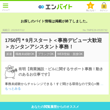
0
メニュー
気になる！
ログイン
お探しのバイト情報は掲載が終了しました。
掲載日 :2026
/
07
/
12
No.TMPE26-0535732
1750円＊9月スタート＜事務デビュー大歓迎
＞カンタンアシスタント事務！
派遣
職種未経験OK
ブランクOK
WEB登録・面接OK
有明【商業施設・ビルに関するサポート事務！動き
のあるお仕事です】
事務未経験からチャレンジできる！すぐ聞ける環境なので安心○難
...
もっとみる
あなたの閲覧履歴からのオススメ