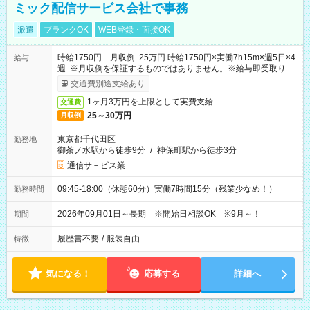
ミック配信サービス会社で事務
派遣
ブランクOK
WEB登録・面接OK
時給1750円 月収例 25万円 時給1750円×実働7h15m×週5日×4
給与
週 ※月収例を保証するものではありません。※給与即受取りサ
ービス利用可（利用条件有）
交通費別途支給あり
1ヶ月3万円を上限として実費支給
交通費
25～30万円
月収例
東京都千代田区
勤務地
御茶ノ水駅から徒歩9分
/
神保町駅から徒歩3分
通信サ－ビス業
09:45-18:00（休憩60分）実働7時間15分（残業少なめ！）
勤務時間
2026年09月01日～長期 ※開始日相談OK ※9月～！
期間
履歴書不要
/
服装自由
特徴
気になる！
応募する
詳細へ