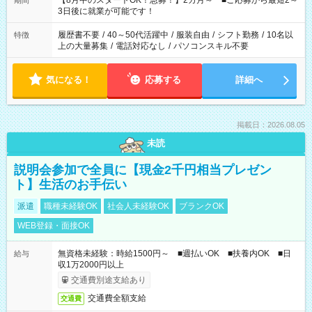
【8月中のスタートOK！急募！】2カ月～ ■ご応募から最短2～
期間
ね。 ※Wワーク希望の方へ 今ご覧のお仕事で希望する勤務時間
3日後に就業が可能です！
と、もう1つのお仕事の勤務時間。 合計で週40時間を超える場
合は応募できません。
履歴書不要
/
40～50代活躍中
/
服装自由
/
シフト勤務
/
10名以
特徴
上の大量募集
/
電話対応なし
/
パソコンスキル不要
気になる！
応募する
詳細へ
掲載日：2026.08.05
未読
説明会参加で全員に【現金2千円相当プレゼン
ト】生活のお手伝い
派遣
職種未経験OK
社会人未経験OK
ブランクOK
WEB登録・面接OK
無資格未経験：時給1500円～ ■週払いOK ■扶養内OK ■日
給与
収1万2000円以上
交通費別途支給あり
交通費全額支給
交通費