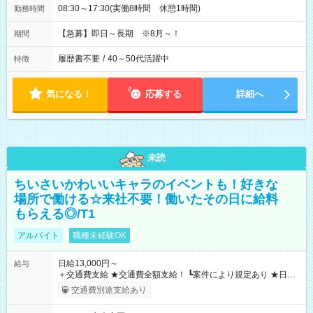
08:30～17:30(実働8時間 休憩1時間)
勤務時間
【急募】即日～長期 ※8月～！
期間
履歴書不要
/
40～50代活躍中
特徴
気になる！
応募する
詳細へ
未読
ちいさいかわいいキャラのイベントも！好きな
場所で働ける☆来社不要！働いたその日に給料
もらえる◎/T1
アルバイト
職種未経験OK
日給13,000円～
給与
＋交通費支給 ★交通費全額支給！ ┗案件により規定あり ★日払
いOK！（規定あり） ┗働いたその日に現金GET♪ お仕事後はコ
交通費別途支給あり
ンビニATMから 日払い分を引き落とせます！ 【試用期間】試
用期間なし