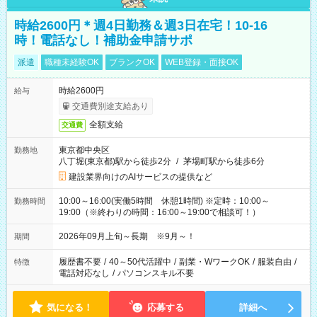
時給2600円＊週4日勤務＆週3日在宅！10-16
時！電話なし！補助金申請サポ
派遣
職種未経験OK
ブランクOK
WEB登録・面接OK
時給2600円
給与
交通費別途支給あり
全額支給
交通費
東京都中央区
勤務地
八丁堀(東京都)駅から徒歩2分
/
茅場町駅から徒歩6分
建設業界向けのAIサービスの提供など
10:00～16:00(実働5時間 休憩1時間) ※定時：10:00～
勤務時間
19:00（※終わりの時間：16:00～19:00で相談可！）
2026年09月上旬～長期 ※9月～！
期間
履歴書不要
/
40～50代活躍中
/
副業・WワークOK
/
服装自由
/
特徴
電話対応なし
/
パソコンスキル不要
気になる！
応募する
詳細へ