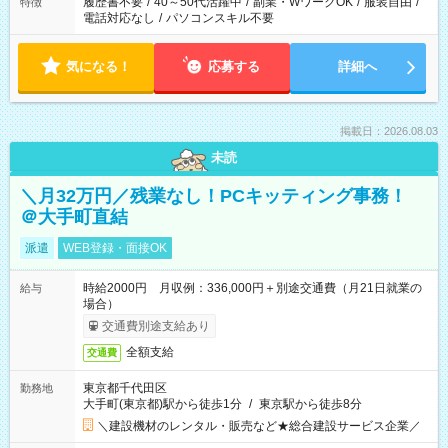
履歴書不要
/
40～50代活躍中
/
副業・WワークOK
/
服装自由
/
特徴
電話対応なし
/
パソコンスキル不要
気になる！
応募する
詳細へ
掲載日：2026.08.03
未読
＼月32万円／残業なし！PCキッティング事務！
＠大手町直結
派遣
WEB登録・面接OK
時給2000円 月収例：336,000円＋別途交通費（月21日就業の
給与
場合）
交通費別途支給あり
全額支給
交通費
東京都千代田区
勤務地
大手町(東京都)駅から徒歩1分
/
東京駅から徒歩8分
＼建設機材のレンタル・販売など★総合建設サービス企業／