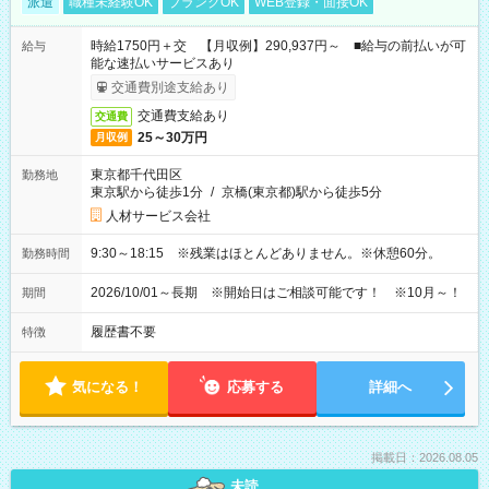
派遣
職種未経験OK
ブランクOK
WEB登録・面接OK
時給1750円＋交 【月収例】290,937円～ ■給与の前払いが可
給与
能な速払いサービスあり
交通費別途支給あり
交通費支給あり
交通費
25～30万円
月収例
東京都千代田区
勤務地
東京駅から徒歩1分
/
京橋(東京都)駅から徒歩5分
人材サービス会社
9:30～18:15 ※残業はほとんどありません。※休憩60分。
勤務時間
2026/10/01～長期 ※開始日はご相談可能です！ ※10月～！
期間
履歴書不要
特徴
気になる！
応募する
詳細へ
掲載日：2026.08.05
未読