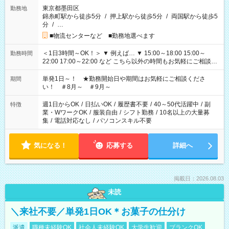
東京都墨田区
勤務地
錦糸町駅から徒歩5分
/
押上駅から徒歩5分
/
両国駅から徒歩5
分
/
…
■物流センターなど ■勤務地選べます
＜1日3時間～OK！＞ ▼ 例えば… ▼ 15:00～18:00 15:00～
勤務時間
22:00 17:00～22:00 など こちら以外の時間もお気軽にご相談く
ださい！
単発1日～！ ★勤務開始日や期間はお気軽にご相談くださ
期間
い！ ＃8月～ ＃9月～
週1日からOK
/
日払いOK
/
履歴書不要
/
40～50代活躍中
/
副
特徴
業・WワークOK
/
服装自由
/
シフト勤務
/
10名以上の大量募
集
/
電話対応なし
/
パソコンスキル不要
気になる！
応募する
詳細へ
掲載日：2026.08.03
未読
＼来社不要／単発1日OK＊お菓子の仕分け
派遣
職種未経験OK
社会人未経験OK
大学生歓迎
ブランクOK