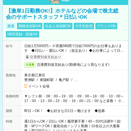
【激単1日勤務OK!】ホテルなどの会場で株主総
会のサポートスタッフ＊日払いOK
派遣
職種未経験OK
社会人未経験OK
大学生歓迎
ブランクOK
WEB登録・面接OK
日給1万5000円～※実働5時間で日給7000円のお仕事もありま
給与
す ◆日払い・週払いOK！（規定あり）◆お仕事によって日給
も異なります
交通費別途支給あり
交通費別途支給あり(勤務地により異なります)
交通費
東京都江東区
勤務地
豊洲駅
/
東陽町駅
/
亀戸駅
/
…
イベント会場
▼シフト例 ・08：00～19：00 ・09：00～18：00 ・10：00～
勤務時間
17：00 ・13：00～22：00 ・16：00～21：00 など多数！ ※お
仕事により勤務時間が異なります
即日～OK！ ◆お好きな日1日～働けます ◆急募
期間
週1日からOK
/
日払いOK
/
履歴書不要
/
40～50代活躍中
/
副
特徴
業・WワークOK
/
服装自由
/
シフト勤務
/
10名以上の大量募
集
/
電話対応なし
/
パソコンスキル不要