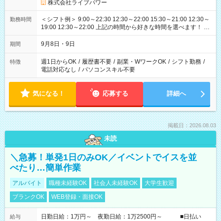
株式会社ライブパワー
＜シフト例＞ 9:00～22:30 12:30～22:00 15:30～21:00 12:30～
勤務時間
19:00 12:30～22:00 上記の時間から好きな時間を選べます！ ※
時間は変更となる可能性があります
9月8日・9日
期間
週1日からOK
/
履歴書不要
/
副業・WワークOK
/
シフト勤務
/
特徴
電話対応なし
/
パソコンスキル不要
気になる！
応募する
詳細へ
掲載日：2026.08.03
未読
＼急募！単発1日のみOK／イベントでイスを並
べたり…簡単作業
アルバイト
職種未経験OK
社会人未経験OK
大学生歓迎
ブランクOK
WEB登録・面接OK
日勤日給：1万円～ 夜勤日給：1万2500円～ ■日払い
給与