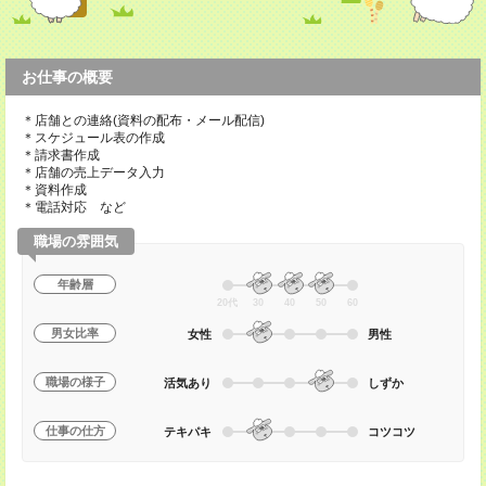
お仕事の概要
＊店舗との連絡(資料の配布・メール配信)
＊スケジュール表の作成
＊請求書作成
＊店舗の売上データ入力
＊資料作成
＊電話対応 など
職場の雰囲気
年齢層
20代
30
40
50
60
男女比率
女性
男性
職場の様子
活気あり
しずか
仕事の仕方
テキパキ
コツコツ