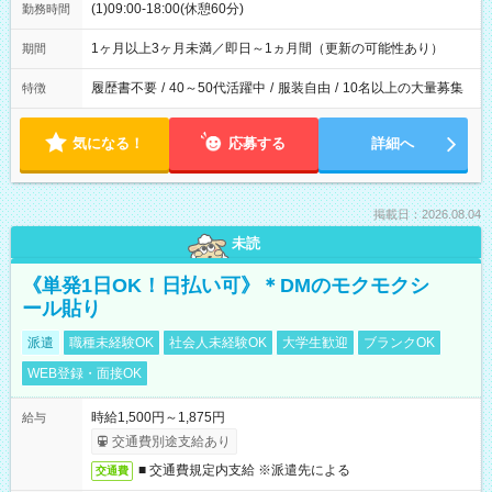
(1)09:00-18:00(休憩60分)
勤務時間
1ヶ月以上3ヶ月未満／即日～1ヵ月間（更新の可能性あり）
期間
履歴書不要
/
40～50代活躍中
/
服装自由
/
10名以上の大量募集
特徴
気になる！
応募する
詳細へ
掲載日：2026.08.04
未読
《単発1日OK！日払い可》＊DMのモクモクシ
ール貼り
派遣
職種未経験OK
社会人未経験OK
大学生歓迎
ブランクOK
WEB登録・面接OK
時給1,500円～1,875円
給与
交通費別途支給あり
■ 交通費規定内支給 ※派遣先による
交通費