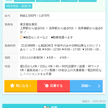
WEB登録・面接OK
時給1,500円～1,875円
給与
東京都台東区
勤務地
上野駅から徒歩5分
/
浅草駅から徒歩5分
/
浅草橋駅から徒歩5
分
/
…
■物流センターなど ■勤務地選べます
【1日3時間～も相談OK!】午前中のみや18時以降などのシフト
勤務時間
あり！ シフト例 ▼9:00～12:00 ▼9:00～17:00 ▼10:00～19:00
▼18:00～21:00
1日だけの単発OK！＃8月～ ＃9月～
期間
週1日からOK
/
日払いOK
/
40～50代活躍中
/
副業・Wワーク
特徴
OK
/
服装自由
/
シフト勤務
/
10名以上の大量募集
/
電話対応な
し
/
パソコンスキル不要
気になる！
応募する
詳細へ
掲載日：2026.08.03
未読