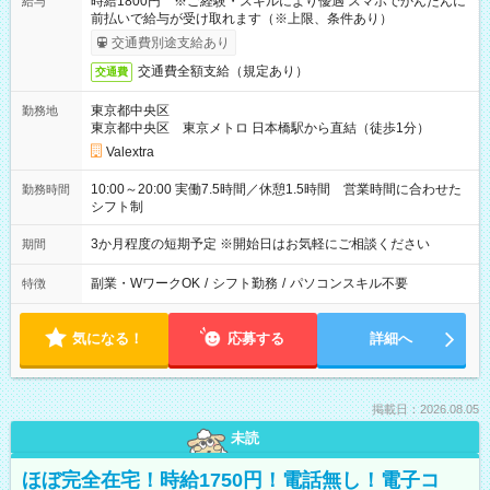
時給1800円 ※ご経験・スキルにより優遇 スマホでかんたんに
給与
前払いで給与が受け取れます（※上限、条件あり）
交通費別途支給あり
交通費全額支給（規定あり）
交通費
東京都中央区
勤務地
東京都中央区 東京メトロ 日本橋駅から直結（徒歩1分）
Valextra
10:00～20:00 実働7.5時間／休憩1.5時間 営業時間に合わせた
勤務時間
シフト制
3か月程度の短期予定 ※開始日はお気軽にご相談ください
期間
副業・WワークOK
/
シフト勤務
/
パソコンスキル不要
特徴
気になる！
応募する
詳細へ
掲載日：2026.08.05
未読
ほぼ完全在宅！時給1750円！電話無し！電子コ