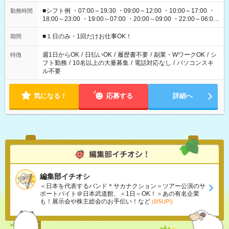
■シフト例 ・07:00～19:30 ・09:00～12:00 ・10:00～17:00 ・
勤務時間
18:00～23:00 ・19:00～07:00 ・20:00～09:00 ・22:00～06:00
etc ★最短で3時間で5,120円のお仕事から 15時間で2万円近く稼
げるお仕事も！ ご希望のお時間に合わせてご紹介！ ※シフトは
■１日のみ・1回だけお仕事OK！
期間
現場によって異なります。 ※勿論、休憩時間はあるのでご安心
ください！
週1日からOK
/
日払いOK
/
履歴書不要
/
副業・WワークOK
/
シ
特徴
フト勤務
/
10名以上の大量募集
/
電話対応なし
/
パソコンスキ
ル不要
気になる！
応募する
詳細へ
編集部イチオシ
＜日本を代表するバンド＊サカナクション＞ツアー公演のサ
ポートバイト＠日本武道館、＜1日～OK！＞あの有名企業
も！展示会や株主総会のお手伝い！など
(8/5UP!)