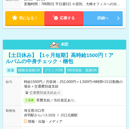
実働時間：7時間/日 平日週5日 ※原則、大崎オフィスへの出社勤
務となります。 【注意事項】 ※短期アルバイト（2026年10月
19日～2026年12月18日まで）の募集です
気になる！
応募する
詳細へ
未読
【土日休み】【1ヶ月短期】高時給1500円！ア
ルバムの中身チェック・梱包
派遣
職種未経験OK
ブランクOK
WEB登録・面接OK
時給1500円／月収例：252,000円＝1,500円×8時間×21日勤務の
給与
場合＋交通費別途支給
交通費別途支給あり
実費支給／当社規定あり。
交通費
埼玉県川口市
勤務地
赤羽駅からバス10分
/
川口元郷駅
情報・出版・メディア