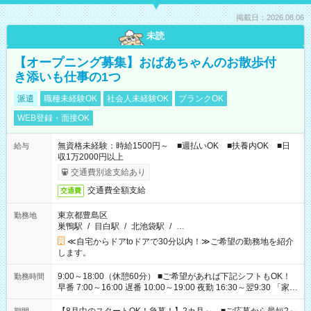
掲載日：2026.08.06
未読
【オープニング募集】おばあちゃんのお散歩付
き添いも仕事の1つ
派遣
職種未経験OK
社会人未経験OK
ブランクOK
WEB登録・面接OK
無資格未経験：時給1500円～ ■週払いOK ■扶養内OK ■日
給与
収1万2000円以上
交通費別途支給あり
交通費全額支給
交通費
東京都豊島区
勤務地
巣鴨駅
/
目白駅
/
北池袋駅
/
…
≪自宅からドアtoドアで30分以内！≫ご希望の勤務地を紹介
します。
9:00～18:00（休憩60分） ■ご希望があれば下記シフトもOK！
勤務時間
早番 7:00～16:00 遅番 10:00～19:00 夜勤 16:30～翌9:30 「家族
と休みを合わせたい」 「余裕を持って夕飯の準備がしたい」
「できれば残業はしたくない」 など、ご希望を教えてください