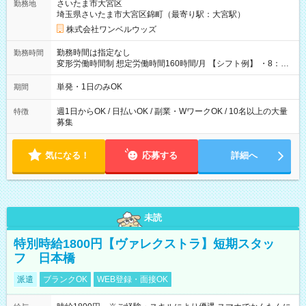
さいたま市大宮区
勤務地
埼玉県さいたま市大宮区錦町（最寄り駅：大宮駅）
株式会社ワンベルウッズ
勤務時間は指定なし
勤務時間
変形労働時間制 想定労働時間160時間/月 【シフト例】 ・8：00
～21：00
単発・1日のみOK
期間
週1日からOK / 日払いOK / 副業・WワークOK / 10名以上の大量
特徴
募集
気になる！
応募する
詳細へ
未読
特別時給1800円【ヴァレクストラ】短期スタッ
フ 日本橋
派遣
ブランクOK
WEB登録・面接OK