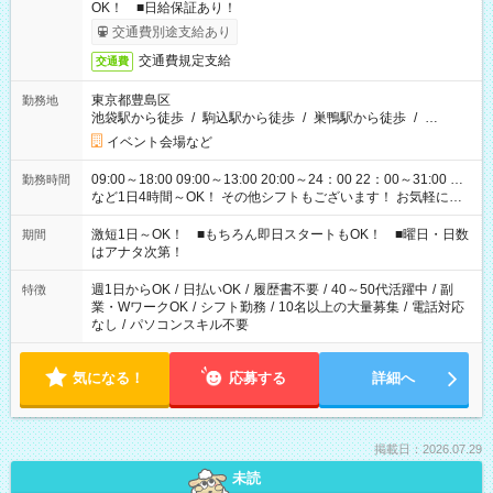
OK！ ■日給保証あり！
交通費別途支給あり
交通費規定支給
交通費
東京都豊島区
勤務地
池袋駅から徒歩
/
駒込駅から徒歩
/
巣鴨駅から徒歩
/
…
イベント会場など
09:00～18:00 09:00～13:00 20:00～24：00 22：00～31:00 …
勤務時間
など1日4時間～OK！ その他シフトもございます！ お気軽にご
相談ください！
激短1日～OK！ ■もちろん即日スタートもOK！ ■曜日・日数
期間
はアナタ次第！
週1日からOK
/
日払いOK
/
履歴書不要
/
40～50代活躍中
/
副
特徴
業・WワークOK
/
シフト勤務
/
10名以上の大量募集
/
電話対応
なし
/
パソコンスキル不要
気になる！
応募する
詳細へ
掲載日：2026.07.29
未読