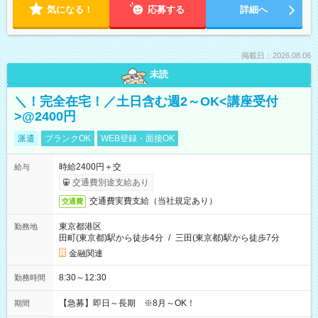
気になる！
応募する
詳細へ
掲載日：2026.08.06
未読
＼！完全在宅！／土日含む週2～OK<講座受付
>@2400円
派遣
ブランクOK
WEB登録・面接OK
時給2400円＋交
給与
交通費別途支給あり
交通費実費支給（当社規定あり）
交通費
東京都港区
勤務地
田町(東京都)駅から徒歩4分
/
三田(東京都)駅から徒歩7分
金融関連
8:30～12:30
勤務時間
【急募】即日～長期 ※8月～OK！
期間