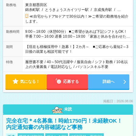
東京都墨田区
勤務地
錦糸町駅
/
とうきょうスカイツリー駅
/
京成曳舟駅
/
…
≪自宅からドアtoドアで30分以内！≫ご希望の勤務地を紹介
します。
9:00～18:00（休憩60分） ■ご希望があれば下記シフトもOK！
勤務時間
早番 7:00～16:00 遅番 10:00～19:00 「家族と休みを合わせた
い」 「余裕を持って夕飯の準備がしたい」 「できれば残業はし
たくない」 など、ご希望を教えてくださいね。 ※Wワーク希望
【現在も積極採用中！急募！】2カ月～ ■ご応募から最短2～3
期間
の方へ 今ご覧のお仕事で希望する勤務時間と、もう1つのお仕事
日後の就業も相談可能です！
の勤務時間。 合計で週40時間を超える場合は応募できません。
履歴書不要
/
40～50代活躍中
/
服装自由
/
シフト勤務
/
10名以
特徴
上の大量募集
/
電話対応なし
/
パソコンスキル不要
気になる！
応募する
詳細へ
掲載日：2026.08.06
未読
完全在宅＊4名募集！時給1750円！未経験OK！
内定通知書の内容確認など事務