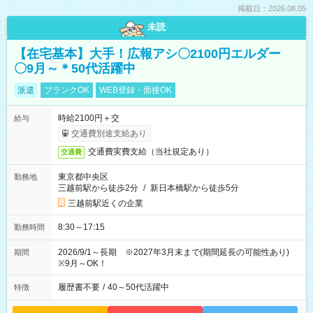
掲載日：2026.08.05
未読
【在宅基本】大手！広報アシ〇2100円エルダー
〇9月～＊50代活躍中
派遣
ブランクOK
WEB登録・面接OK
時給2100円＋交
給与
交通費別途支給あり
交通費実費支給（当社規定あり）
交通費
東京都中央区
勤務地
三越前駅から徒歩2分
/
新日本橋駅から徒歩5分
三越前駅近くの企業
8:30～17:15
勤務時間
2026/9/1～長期 ※2027年3月末まで(期間延長の可能性あり)
期間
※9月～OK！
履歴書不要
/
40～50代活躍中
特徴