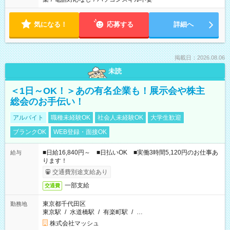
気になる！
応募する
詳細へ
掲載日：2026.08.06
未読
＜1日～OK！＞あの有名企業も！展示会や株主
総会のお手伝い！
アルバイト
職種未経験OK
社会人未経験OK
大学生歓迎
ブランクOK
WEB登録・面接OK
■日給16,840円～ ■日払いOK ■実働3時間5,120円のお仕事あ
給与
ります！
交通費別途支給あり
一部支給
交通費
東京都千代田区
勤務地
東京駅
/
水道橋駅
/
有楽町駅
/
…
株式会社マッシュ