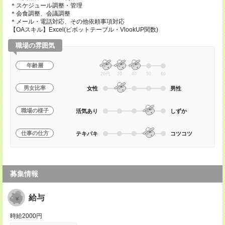
＊スケジュール調整・管理
＊会食調整、会議調整
＊メール・電話対応、その他依頼事項対応
【OAスキル】Excel(ピボットテーブル・VlookUP関数)
職場の雰囲気
年齢層
20代
30
40
50
60
男女比率
女性
男性
職場の様子
活気あり
しずか
仕事の仕方
テキパキ
コツコツ
募集情報
給与
時給2000円