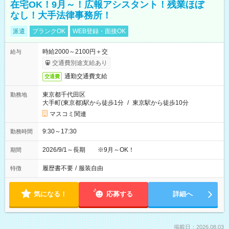
在宅OK！9月～！広報アシスタント！残業ほぼ
なし！大手法律事務所！
派遣
ブランクOK
WEB登録・面接OK
時給2000～2100円＋交
給与
交通費別途支給あり
通勤交通費支給
交通費
東京都千代田区
勤務地
大手町(東京都)駅から徒歩1分
/
東京駅から徒歩10分
マスコミ関連
9:30～17:30
勤務時間
2026/9/1～長期 ※9月～OK！
期間
履歴書不要
/
服装自由
特徴
気になる！
応募する
詳細へ
掲載日：2026.08.03