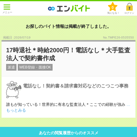
0
メニュー
気になる！
ログイン
お探しのバイト情報は掲載が終了しました。
掲載日 :2026
/
07
/
19
No.TMPE26-0535550
17時退社＊時給2000円！電話なし＊大手監査
法人で契約書作成
派遣
WEB登録・面接OK
電話なし！契約書＆請求書対応などのこつこつ事務
誰もが知っている！世界的に有名な監査法人＊ここでの経験が強み
...
もっとみる
あなたの閲覧履歴からのオススメ