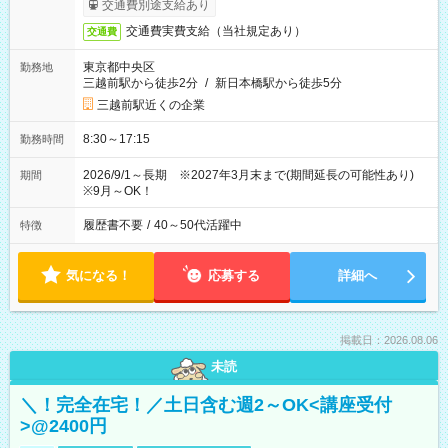
交通費別途支給あり
交通費実費支給（当社規定あり）
交通費
東京都中央区
勤務地
三越前駅から徒歩2分
/
新日本橋駅から徒歩5分
三越前駅近くの企業
8:30～17:15
勤務時間
2026/9/1～長期 ※2027年3月末まで(期間延長の可能性あり)
期間
※9月～OK！
履歴書不要
/
40～50代活躍中
特徴
気になる！
応募する
詳細へ
掲載日：2026.08.06
未読
＼！完全在宅！／土日含む週2～OK<講座受付
>@2400円