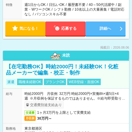
週1日からOK
/
日払いOK
/
履歴書不要
/
40～50代活躍中
/
副
特徴
業・WワークOK
/
シフト勤務
/
10名以上の大量募集
/
電話対応
なし
/
パソコンスキル不要
気になる！
応募する
詳細へ
掲載日：2026.08.06
未読
【在宅勤務OK】時給2000円！未経験OK！化粧
品メーカーで編集・校正・制作
派遣
職種未経験OK
ブランクOK
WEB登録・面接OK
時給2000円 月収例 32万円 時給2000円×実働8h×週5日×4
給与
週 ※月収例を保証するものではありません。※給与即受取りサ
ービス利用可（利用条件有）
交通費別途支給あり
1ヶ月3万円を上限として実費支給
交通費
30万円～
月収例
東京都港区
勤務地