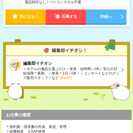
電話対応なし
/
パソコンスキル不要
気になる！
応募する
詳細へ
編集部イチオシ
＜ホテルの備品を運ぶだけ＞単発・短時間～OK／安心の日
給保障＊夜勤、＜単発＊1日～OK！＞コンサートなどのグッ
ズ販売スタッフ＊など
(8/6UP!)
お仕事の概要
＊契約書・請求書の作成、発送、管理
＊経費精算 ※SAP使用