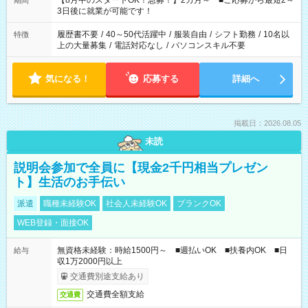
【8月中のスタートOK！急募！】2カ月～ ■ご応募から最短2～
期間
ね。 ※Wワーク希望の方へ 今ご覧のお仕事で希望する勤務時間
3日後に就業が可能です！
と、もう1つのお仕事の勤務時間。 合計で週40時間を超える場
合は応募できません。
履歴書不要
/
40～50代活躍中
/
服装自由
/
シフト勤務
/
10名以
特徴
上の大量募集
/
電話対応なし
/
パソコンスキル不要
気になる！
応募する
詳細へ
掲載日：2026.08.05
未読
説明会参加で全員に【現金2千円相当プレゼン
ト】生活のお手伝い
派遣
職種未経験OK
社会人未経験OK
ブランクOK
WEB登録・面接OK
無資格未経験：時給1500円～ ■週払いOK ■扶養内OK ■日
給与
収1万2000円以上
交通費別途支給あり
交通費全額支給
交通費