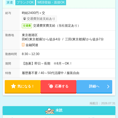
派遣
ブランクOK
WEB登録・面接OK
時給2400円＋交
給与
交通費別途支給あり
交通費実費支給（当社規定あり）
交通費
東京都港区
勤務地
田町(東京都)駅から徒歩4分
/
三田(東京都)駅から徒歩7分
金融関連
8:30～12:30
勤務時間
【急募】即日～長期 ※8月～OK！
期間
履歴書不要
/
40～50代活躍中
/
服装自由
特徴
気になる！
応募する
詳細へ
掲載日：2026.07.31
未読