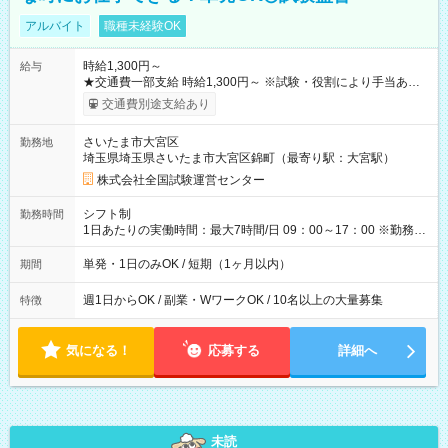
アルバイト
職種未経験OK
時給1,300円～
給与
★交通費一部支給 時給1,300円～ ※試験・役割により手当あり
※勤務回数により昇給あり 【即給（前払い）オプションあ
交通費別途支給あり
り！】 希望される場合、勤務から1週間ほどで給与の一部を受け
取れます。 ※手数料418円がかかります。 【過去試験日の収入
さいたま市大宮区
勤務地
例】 ・河合塾模擬試験 8:30～17:30（休憩1時間） 時給1,300円
埼玉県埼玉県さいたま市大宮区錦町（最寄り駅：大宮駅）
×8時間＝日収10,400円＋交通費 ※当日の役割により時給＋100
円の場合あり ・国家試験 7:00～13:30（休憩なし） 時給1,300
株式会社全国試験運営センター
円（役割手当＋100円）×6時間＝日収8,400円＋交通費 【試用期
間】試用期間なし
シフト制
勤務時間
1日あたりの実働時間：最大7時間/日 09：00～17：00 ※勤務時
間は 試験により異なります。
単発・1日のみOK / 短期（1ヶ月以内）
期間
週1日からOK / 副業・WワークOK / 10名以上の大量募集
特徴
気になる！
応募する
詳細へ
未読