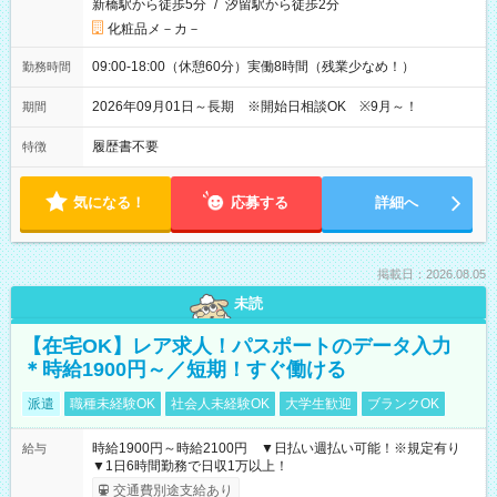
新橋駅から徒歩5分
/
汐留駅から徒歩2分
化粧品メ－カ－
09:00-18:00（休憩60分）実働8時間（残業少なめ！）
勤務時間
2026年09月01日～長期 ※開始日相談OK ※9月～！
期間
履歴書不要
特徴
気になる！
応募する
詳細へ
掲載日：2026.08.05
未読
【在宅OK】レア求人！パスポートのデータ入力
＊時給1900円～／短期！すぐ働ける
派遣
職種未経験OK
社会人未経験OK
大学生歓迎
ブランクOK
時給1900円～時給2100円 ▼日払い週払い可能！※規定有り
給与
▼1日6時間勤務で日収1万以上！
交通費別途支給あり