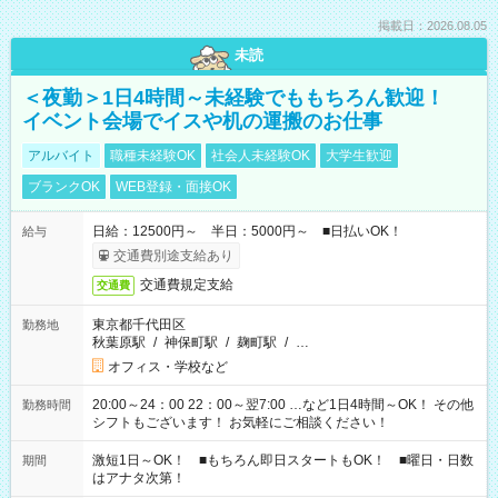
掲載日：2026.08.05
未読
＜夜勤＞1日4時間～未経験でももちろん歓迎！
イベント会場でイスや机の運搬のお仕事
アルバイト
職種未経験OK
社会人未経験OK
大学生歓迎
ブランクOK
WEB登録・面接OK
日給：12500円～ 半日：5000円～ ■日払いOK！
給与
交通費別途支給あり
交通費規定支給
交通費
東京都千代田区
勤務地
秋葉原駅
/
神保町駅
/
麹町駅
/
…
オフィス・学校など
20:00～24：00 22：00～翌7:00 …など1日4時間～OK！ その他
勤務時間
シフトもございます！ お気軽にご相談ください！
激短1日～OK！ ■もちろん即日スタートもOK！ ■曜日・日数
期間
はアナタ次第！