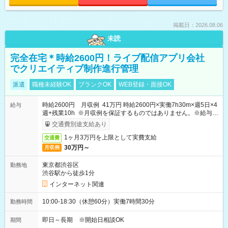
掲載日：2026.08.06
未読
完全在宅＊時給2600円！ライブ配信アプリ会社
でクリエイティブ制作進行管理
派遣
職種未経験OK
ブランクOK
WEB登録・面接OK
時給2600円 月収例 41万円 時給2600円×実働7h30m×週5日×4
給与
週+残業10h ※月収例を保証するものではありません。※給与即
受取りサービス利用可（利用条件有）
交通費別途支給あり
1ヶ月3万円を上限として実費支給
交通費
30万円～
月収例
東京都渋谷区
勤務地
渋谷駅から徒歩1分
インターネット関連
10:00-18:30（休憩60分）実働7時間30分
勤務時間
即日～長期 ※開始日相談OK
期間