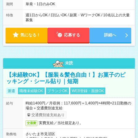
単発・1日のみOK
期間
週1日からOK / 日払いOK / 副業・WワークOK / 10名以上の大量
特徴
募集
気になる！
応募する
詳細へ
未読
【未経験OK】【服装＆髪色自由！】お菓子のピ
ッキング・シール貼り｜短期
派遣
職種未経験OK
ブランクOK
WEB登録・面接OK
時給1400円／月収例：117,600円＝1,400円×4時間×21日勤務の
給与
場合＋交通費別途支給
交通費別途支給あり
実費支給／当社規定あり。
交通費
さいたま市見沼区
勤務地