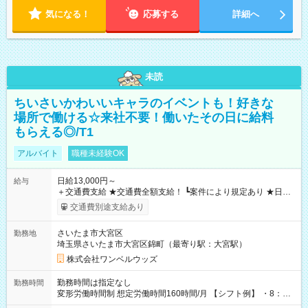
気になる！
応募する
詳細へ
未読
ちいさいかわいいキャラのイベントも！好きな
場所で働ける☆来社不要！働いたその日に給料
もらえる◎/T1
アルバイト
職種未経験OK
日給13,000円～
給与
＋交通費支給 ★交通費全額支給！ ┗案件により規定あり ★日払
いOK！（規定あり） ┗働いたその日に現金GET♪ お仕事後はコ
交通費別途支給あり
ンビニATMから 日払い分を引き落とせます！ 【試用期間】試
用期間なし
さいたま市大宮区
勤務地
埼玉県さいたま市大宮区錦町（最寄り駅：大宮駅）
株式会社ワンベルウッズ
勤務時間は指定なし
勤務時間
変形労働時間制 想定労働時間160時間/月 【シフト例】 ・8：00
～21：00