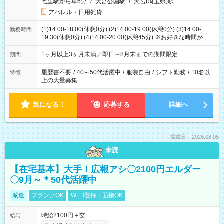
七里駅から車6分
/
大宮公園駅
/
大宮(埼玉県)駅
アパレル・日用雑貨
(1)14:00-18:00(休憩0分) (2)14:00-19:00(休憩0分) (3)14:00-
勤務時間
19:30(休憩0分) (4)14:00-20:00(休憩45分) ※お好きな時間が選べ
ます
1ヶ月以上3ヶ月未満／即日～8月末までの期間限定
期間
履歴書不要
/
40～50代活躍中
/
服装自由
/
シフト勤務
/
10名以
特徴
上の大量募集
気になる！
応募する
詳細へ
掲載日：2026.08.05
未読
【在宅基本】大手！広報アシ〇2100円エルダー
〇9月～＊50代活躍中
派遣
ブランクOK
WEB登録・面接OK
時給2100円＋交
給与