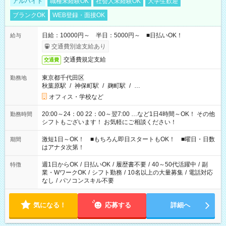
アルバイト
職種未経験OK
社会人未経験OK
大学生歓迎
ブランクOK
WEB登録・面接OK
日給：10000円～ 半日：5000円～ ■日払いOK！
給与
交通費別途支給あり
交通費規定支給
交通費
東京都千代田区
勤務地
秋葉原駅
/
神保町駅
/
麹町駅
/
…
オフィス・学校など
20:00～24：00 22：00～翌7:00 …など1日4時間～OK！ その他
勤務時間
シフトもございます！ お気軽にご相談ください！
激短1日～OK！ ■もちろん即日スタートもOK！ ■曜日・日数
期間
はアナタ次第！
週1日からOK
/
日払いOK
/
履歴書不要
/
40～50代活躍中
/
副
特徴
業・WワークOK
/
シフト勤務
/
10名以上の大量募集
/
電話対応
なし
/
パソコンスキル不要
気になる！
応募する
詳細へ