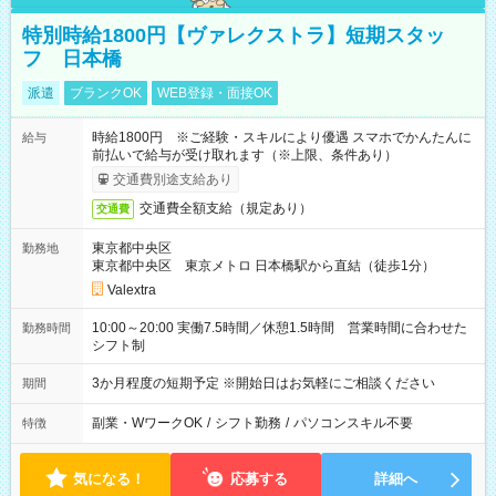
特別時給1800円【ヴァレクストラ】短期スタッ
フ 日本橋
派遣
ブランクOK
WEB登録・面接OK
時給1800円 ※ご経験・スキルにより優遇 スマホでかんたんに
給与
前払いで給与が受け取れます（※上限、条件あり）
交通費別途支給あり
交通費全額支給（規定あり）
交通費
東京都中央区
勤務地
東京都中央区 東京メトロ 日本橋駅から直結（徒歩1分）
Valextra
10:00～20:00 実働7.5時間／休憩1.5時間 営業時間に合わせた
勤務時間
シフト制
3か月程度の短期予定 ※開始日はお気軽にご相談ください
期間
副業・WワークOK
/
シフト勤務
/
パソコンスキル不要
特徴
気になる！
応募する
詳細へ