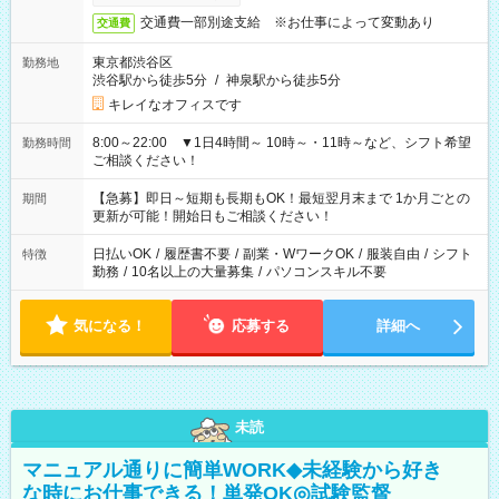
交通費一部別途支給 ※お仕事によって変動あり
交通費
東京都渋谷区
勤務地
渋谷駅から徒歩5分
/
神泉駅から徒歩5分
キレイなオフィスです
8:00～22:00 ▼1日4時間～ 10時～・11時～など、シフト希望
勤務時間
ご相談ください！
【急募】即日～短期も長期もOK！最短翌月末まで 1か月ごとの
期間
更新が可能！開始日もご相談ください！
日払いOK
/
履歴書不要
/
副業・WワークOK
/
服装自由
/
シフト
特徴
勤務
/
10名以上の大量募集
/
パソコンスキル不要
気になる！
応募する
詳細へ
未読
マニュアル通りに簡単WORK◆未経験から好き
な時にお仕事できる！単発OK◎試験監督