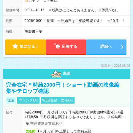
人材サービス会社
9:30～18:15 ※残業はほとんどありません。※休憩60分。
勤務時間
2026/10/01～長期 ※開始日はご相談可能です！ ※10月～！
期間
履歴書不要
特徴
気になる！
応募する
詳細へ
掲載日：2026.08.06
未読
完全在宅＊時給2000円！ショート動画の映像編
集やテロップ確認
派遣
ブランクOK
WEB登録・面接OK
時給2000円 月収例 33万円 時給2000円×実働8h×週5日×4週
給与
+残業5h ※月収例を保証するものではありません。※給与即受
取りサービス利用可（利用条件有）
交通費別途支給あり
1ヶ月3万円を上限として実費支給
交通費