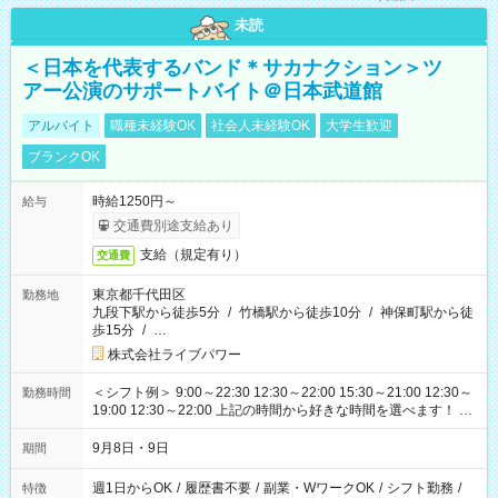
未読
＜日本を代表するバンド＊サカナクション＞ツ
アー公演のサポートバイト＠日本武道館
アルバイト
職種未経験OK
社会人未経験OK
大学生歓迎
ブランクOK
時給1250円～
給与
交通費別途支給あり
支給（規定有り）
交通費
東京都千代田区
勤務地
九段下駅から徒歩5分
/
竹橋駅から徒歩10分
/
神保町駅から徒
歩15分
/
…
株式会社ライブパワー
＜シフト例＞ 9:00～22:30 12:30～22:00 15:30～21:00 12:30～
勤務時間
19:00 12:30～22:00 上記の時間から好きな時間を選べます！ ※
時間は変更となる可能性があります
9月8日・9日
期間
週1日からOK
/
履歴書不要
/
副業・WワークOK
/
シフト勤務
/
特徴