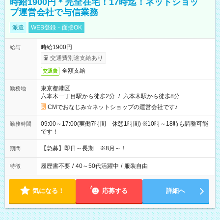
時給1900円＊完全在宅！17時迄！ネットショッ
プ運営会社で与信業務
派遣
WEB登録・面接OK
時給1900円
給与
交通費別途支給あり
全額支給
交通費
東京都港区
勤務地
六本木一丁目駅から徒歩2分
/
六本木駅から徒歩8分
CMでおなじみ☆ネットショップの運営会社です♪
09:00～17:00(実働7時間 休憩1時間) ※10時～18時も調整可能
勤務時間
です！
【急募】即日～長期 ※8月～！
期間
履歴書不要
/
40～50代活躍中
/
服装自由
特徴
気になる！
応募する
詳細へ