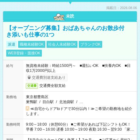
掲載日：2026.08.06
未読
【オープニング募集】おばあちゃんのお散歩付
き添いも仕事の1つ
派遣
職種未経験OK
社会人未経験OK
ブランクOK
WEB登録・面接OK
無資格未経験：時給1500円～ ■週払いOK ■扶養内OK ■日
給与
収1万2000円以上
交通費別途支給あり
交通費全額支給
交通費
東京都豊島区
勤務地
巣鴨駅
/
目白駅
/
北池袋駅
/
…
≪自宅からドアtoドアで30分以内！≫ご希望の勤務地を紹介
します。
9:00～18:00（休憩60分） ■ご希望があれば下記シフトもOK！
勤務時間
早番 7:00～16:00 遅番 10:00～19:00 夜勤 16:30～翌9:30 「家族
と休みを合わせたい」 「余裕を持って夕飯の準備がしたい」
「できれば残業はしたくない」 など、ご希望を教えてください