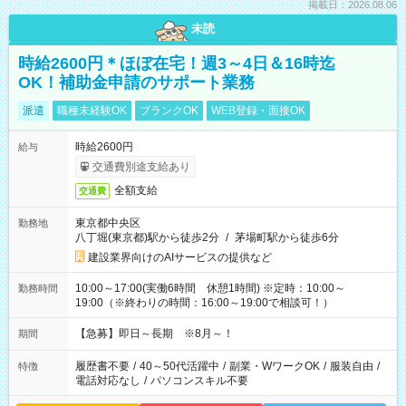
掲載日：2026.08.06
未読
時給2600円＊ほぼ在宅！週3～4日＆16時迄
OK！補助金申請のサポート業務
派遣
職種未経験OK
ブランクOK
WEB登録・面接OK
時給2600円
給与
交通費別途支給あり
全額支給
交通費
東京都中央区
勤務地
八丁堀(東京都)駅から徒歩2分
/
茅場町駅から徒歩6分
建設業界向けのAIサービスの提供など
10:00～17:00(実働6時間 休憩1時間) ※定時：10:00～
勤務時間
19:00（※終わりの時間：16:00～19:00で相談可！）
【急募】即日～長期 ※8月～！
期間
履歴書不要
/
40～50代活躍中
/
副業・WワークOK
/
服装自由
/
特徴
電話対応なし
/
パソコンスキル不要