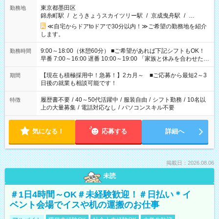
東京都墨田区
勤務地
錦糸町駅
/
とうきょうスカイツリー駅
/
京成曳舟駅
/
…
≪自宅からドアtoドアで30分以内！≫ご希望の勤務地を紹介
します。
9:00～18:00（休憩60分） ■ご希望があれば下記シフトもOK！
勤務時間
早番 7:00～16:00 遅番 10:00～19:00 「家族と休みを合わせた
い」 「余裕を持って夕飯の準備がしたい」 「できれば残業はし
たくない」 など、ご希望を教えてくださいね。 ※Wワーク希望
【現在も積極採用中！急募！】2カ月～ ■ご応募から最短2～3
期間
の方へ 今ご覧のお仕事で希望する勤務時間と、もう1つのお仕事
日後の就業も相談可能です！
の勤務時間。 合計で週40時間を超える場合は応募できません。
履歴書不要
/
40～50代活躍中
/
服装自由
/
シフト勤務
/
10名以
特徴
上の大量募集
/
電話対応なし
/
パソコンスキル不要
気になる！
応募する
詳細へ
掲載日：2026.08.06
未読
＃1日4時間～OK＃未経験歓迎！＃日払い＊イ
ベント会場でイスや机の運搬のお仕事