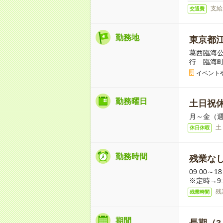
支給
交通費
勤務地
東京都
葛西臨海公
行 臨海町
イベント
勤務曜日
土日祝
月～金（週
土
休日休暇
勤務時間
残業な
09:00～
※定時→9:
残
残業時間
期間
長期（3