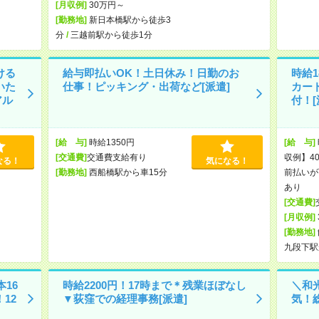
[月収例]
30万円～
[勤務地]
新日本橋駅から徒歩3
分
/
三越前駅から徒歩1分
ける
給与即払いOK！土日休み！日勤のお
時給1
いた
仕事！ピッキング・出荷など[派遣]
カー
アル
付！[
[給 与]
時給1350円
[給 与]
[交通費]
交通費支給有り
収例】40
なる！
気になる！
[勤務地]
西船橋駅から車15分
前払いが
あり
[交通費]
[月収例]
[勤務地]
九段下駅
16
時給2200円！17時まで＊残業ほぼなし
＼和
12
▼荻窪での経理事務[派遣]
気！