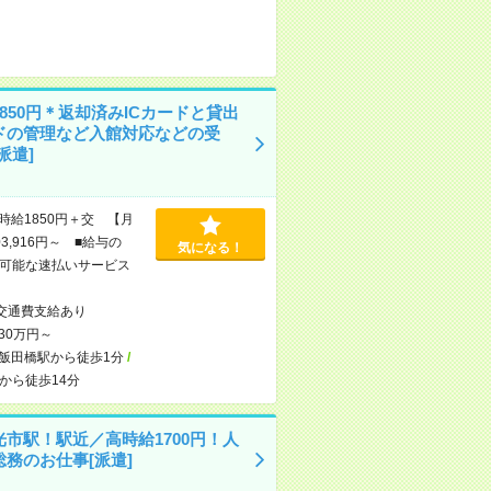
850円＊返却済みICカードと貸出
ドの管理など入館対応などの受
派遣]
時給1850円＋交 【月
3,916円～ ■給与の
気になる！
可能な速払いサービス
交通費支給あり
30万円～
飯田橋駅から徒歩1分
/
から徒歩14分
光市駅！駅近／高時給1700円！人
総務のお仕事[派遣]