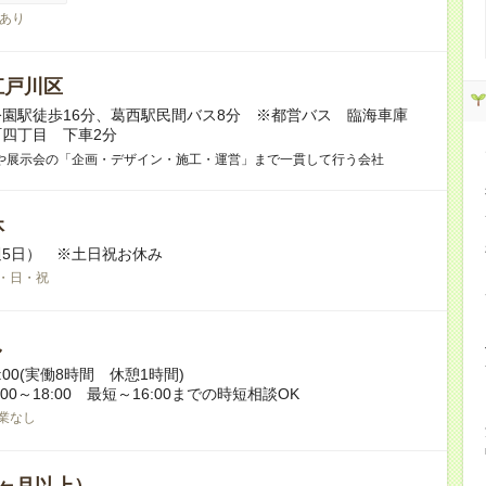
あり
江戸川区
園駅徒歩16分、葛西駅民間バス8分 ※都営バス 臨海車庫
四丁目 下車2分
や展示会の「企画・デザイン・施工・運営」まで一貫して行う会社
休
5日） ※土日祝お休み
・日・祝
し
18:00(実働8時間 休憩1時間)
00～18:00 最短～16:00までの時短相談OK
業なし
ヶ月以上）