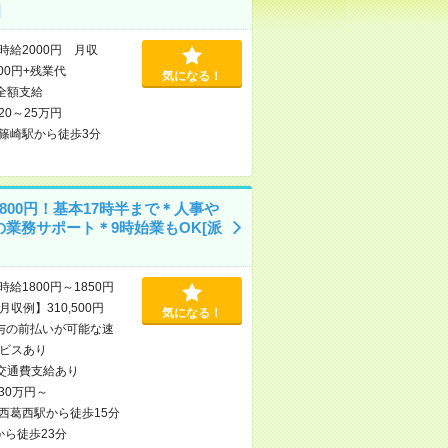
]
時給2000円 月収
000円+残業代
気になる！
全額支給
20～25万円
篠崎駅から徒歩3分
800円！基本17時半まで＊人事や
の業務サポート＊9時始業もOK[派
時給1800円～1850円
収例】310,500円
気になる！
与の前払いが可能な速
ビスあり
交通費支給あり
30万円～
西葛西駅から徒歩15分
から徒歩23分