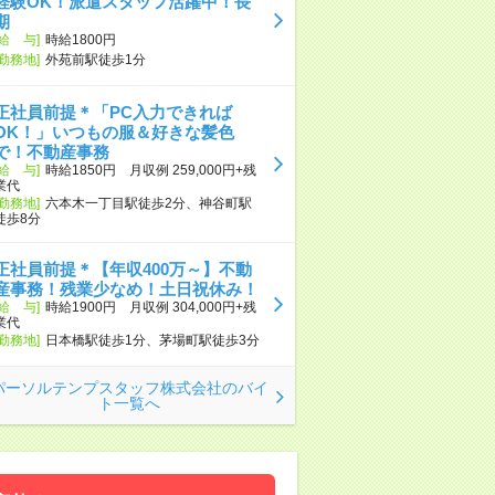
経験OK！派遣スタッフ活躍中！長
期
[給 与]
時給1800円
[勤務地]
外苑前駅徒歩1分
正社員前提＊「PC入力できれば
OK！」いつもの服＆好きな髪色
で！不動産事務
[給 与]
時給1850円 月収例 259,000円+残
業代
[勤務地]
六本木一丁目駅徒歩2分、神谷町駅
徒歩8分
正社員前提＊【年収400万～】不動
産事務！残業少なめ！土日祝休み！
[給 与]
時給1900円 月収例 304,000円+残
業代
[勤務地]
日本橋駅徒歩1分、茅場町駅徒歩3分
パーソルテンプスタッフ株式会社のバイ
ト一覧へ