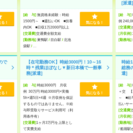
[派遣
[給 与]
無資格未経験：時給
[給 与]
1500円～ ■週払いOK ■扶養
例 240,
なる！
気になる！
内OK ■日収1万2000円以上
[交通費]
[交通費]
交通費全額支給
[月収例]
[勤務地]
巣鴨駅
/
目白駅
/
北池
[勤務地]
袋駅
/
…
ので
【在宅勤務OK】時給3000円！10～16
時給1
時＊残業ほぼなし▼新日本橋で一般事
総務
務[派遣]
遣]
[給 与]
時給3000円 月収
[給 与]
例 30万円 時給3000円×実働
＋交 【月
なる！
気になる！
5h×週5日×4週 ※月収例を保証
～ ■給
するものではありません。※給
払いサー
与即受取りサービス利用可（利
[交通費]
用条件有）
[月収例]
[交通費]
1ヶ月3万円を上限とし
[勤務地]
て実費支給
/
船堀駅