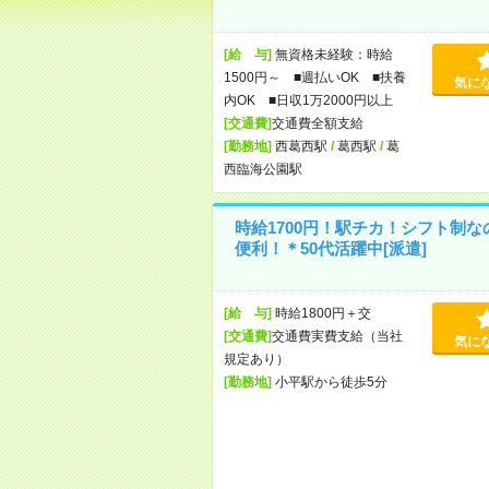
[給 与]
無資格未経験：時給
1500円～ ■週払いOK ■扶養
気に
内OK ■日収1万2000円以上
[交通費]
交通費全額支給
[勤務地]
西葛西駅
/
葛西駅
/
葛
西臨海公園駅
時給1700円！駅チカ！シフト制な
便利！＊50代活躍中[派遣]
[給 与]
時給1800円＋交
[交通費]
交通費実費支給（当社
気に
規定あり）
[勤務地]
小平駅から徒歩5分