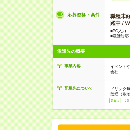
応募資格・条件
職種未経験
躍中 /
■PC入力
■電話対応
派遣先の概要
事業内容
イベント
会社
配属先について
ドリンク無
禁煙（敷地
【５
男女比