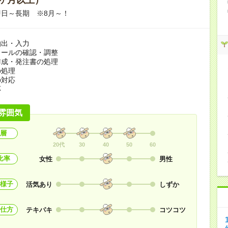
日～長期 ※8月～！
抽出・入力
ュールの確認・調整
作成・発注書の処理
の処理
の対応
応
雰囲気
層
20代
30
40
50
60
比率
女性
男性
様子
活気あり
しずか
仕方
テキパキ
コツコツ