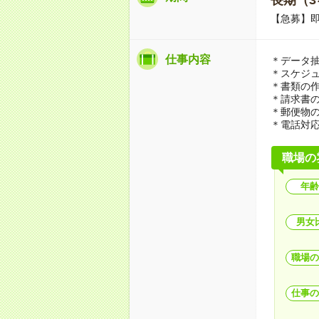
【急募】即
仕事内容
＊データ
＊スケジ
＊書類の
＊請求書
＊郵便物
＊電話対
職場の
年齢
男女
職場の
仕事の