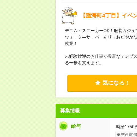
【臨海町4丁目】イベ
デニム・スニーカーOK！服装カジュ
ウォータ―サーバーあり！おだやかな
就業！
未経験歓迎のお仕事が豊富なテンプ
る一歩を支えます。
気になる！
募集情報
給与
時給1750
交通費別