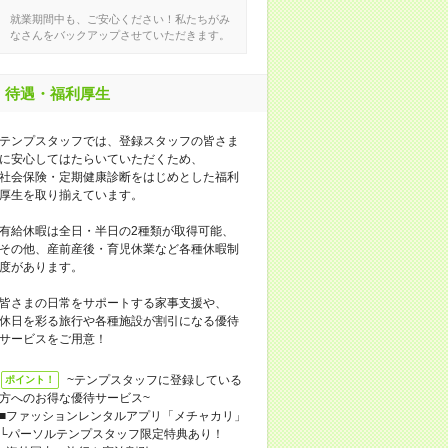
就業期間中も、ご安心ください！私たちがみ
なさんをバックアップさせていただきます。
待遇・福利厚生
テンプスタッフでは、登録スタッフの皆さま
に安心してはたらいていただくため、
社会保険・定期健康診断をはじめとした福利
厚生を取り揃えています。
有給休暇は全日・半日の2種類が取得可能、
その他、産前産後・育児休業など各種休暇制
度があります。
皆さまの日常をサポートする家事支援や、
休日を彩る旅行や各種施設が割引になる優待
サービスをご用意！
~テンプスタッフに登録している
ポイント！
方へのお得な優待サービス~
■ファッションレンタルアプリ「メチャカリ」
└パーソルテンプスタッフ限定特典あり！