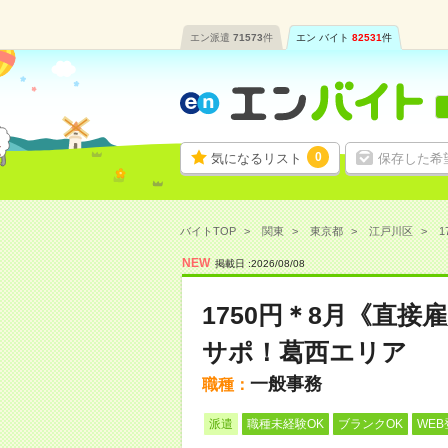
エン派遣
71573
件
エン バイト
82531
件
0
気になるリスト
保存した希
バイトTOP
関東
東京都
江戸川区
1
NEW
掲載日 :
2026
/
08
/
08
1750円＊8月《直
サポ！葛西エリア
一般事務
職種：
派遣
職種未経験OK
ブランクOK
WEB