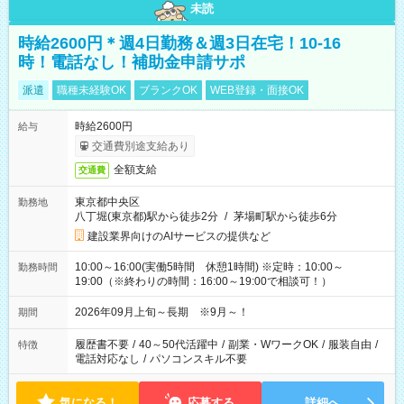
未読
時給2600円＊週4日勤務＆週3日在宅！10-16
時！電話なし！補助金申請サポ
派遣
職種未経験OK
ブランクOK
WEB登録・面接OK
時給2600円
給与
交通費別途支給あり
全額支給
交通費
東京都中央区
勤務地
八丁堀(東京都)駅から徒歩2分
/
茅場町駅から徒歩6分
建設業界向けのAIサービスの提供など
10:00～16:00(実働5時間 休憩1時間) ※定時：10:00～
勤務時間
19:00（※終わりの時間：16:00～19:00で相談可！）
2026年09月上旬～長期 ※9月～！
期間
履歴書不要
/
40～50代活躍中
/
副業・WワークOK
/
服装自由
/
特徴
電話対応なし
/
パソコンスキル不要
気になる！
応募する
詳細へ