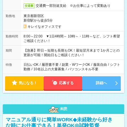
交通費一部別途支給 ※お仕事によって変動あり
交通費
東京都新宿区
勤務地
新宿駅から徒歩5分
キレイなオフィスです
8:00～22:00 ▼1日4時間～ 10時～・11時～など、シフト希望
勤務時間
ご相談ください！
【急募】即日～短期も長期もOK！最短翌月末まで 1か月ごとの
期間
更新が可能！開始日もご相談ください！
日払いOK
/
履歴書不要
/
副業・WワークOK
/
服装自由
/
シフト
特徴
勤務
/
10名以上の大量募集
/
パソコンスキル不要
気になる！
応募する
詳細へ
未読
マニュアル通りに簡単WORK◆未経験から好き
な時にお仕事できる！単発OK◎試験監督