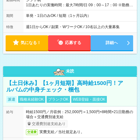
シフト制
勤務時間
1日あたりの実働時間：最大7時間/日 09：00～17：00 ※勤務時
間は 試験により異なります。
単発・1日のみOK / 短期（1ヶ月以内）
期間
週1日からOK / 副業・WワークOK / 10名以上の大量募集
特徴
気になる！
応募する
詳細へ
未読
【土日休み】【1ヶ月短期】高時給1500円！ア
ルバムの中身チェック・梱包
派遣
職種未経験OK
ブランクOK
WEB登録・面接OK
時給1500円／月収例：252,000円＝1,500円×8時間×21日勤務の
給与
場合＋交通費別途支給
交通費別途支給あり
実費支給／当社規定あり。
交通費