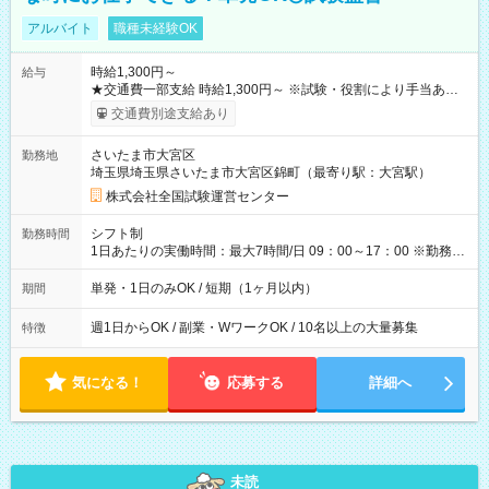
アルバイト
職種未経験OK
時給1,300円～
給与
★交通費一部支給 時給1,300円～ ※試験・役割により手当あり
※勤務回数により昇給あり 【即給（前払い）オプションあ
交通費別途支給あり
り！】 希望される場合、勤務から1週間ほどで給与の一部を受け
取れます。 ※手数料418円がかかります。 【過去試験日の収入
さいたま市大宮区
勤務地
例】 ・河合塾模擬試験 8:30～17:30（休憩1時間） 時給1,300円
埼玉県埼玉県さいたま市大宮区錦町（最寄り駅：大宮駅）
×8時間＝日収10,400円＋交通費 ※当日の役割により時給＋100
円の場合あり ・国家試験 7:00～13:30（休憩なし） 時給1,300
株式会社全国試験運営センター
円（役割手当＋100円）×6時間＝日収8,400円＋交通費 【試用期
間】試用期間なし
シフト制
勤務時間
1日あたりの実働時間：最大7時間/日 09：00～17：00 ※勤務時
間は 試験により異なります。
単発・1日のみOK / 短期（1ヶ月以内）
期間
週1日からOK / 副業・WワークOK / 10名以上の大量募集
特徴
気になる！
応募する
詳細へ
未読