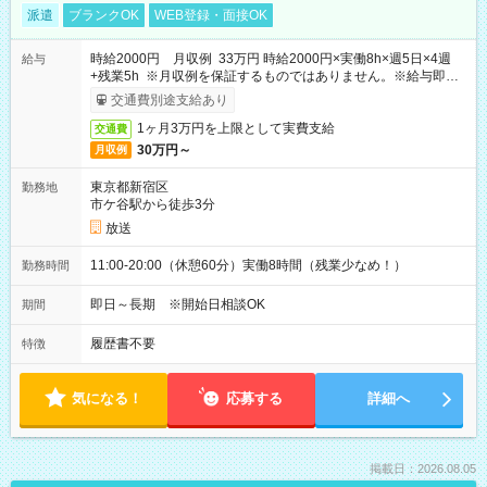
派遣
ブランクOK
WEB登録・面接OK
時給2000円 月収例 33万円 時給2000円×実働8h×週5日×4週
給与
+残業5h ※月収例を保証するものではありません。※給与即受
取りサービス利用可（利用条件有）
交通費別途支給あり
1ヶ月3万円を上限として実費支給
交通費
30万円～
月収例
東京都新宿区
勤務地
市ケ谷駅から徒歩3分
放送
11:00-20:00（休憩60分）実働8時間（残業少なめ！）
勤務時間
即日～長期 ※開始日相談OK
期間
履歴書不要
特徴
気になる！
応募する
詳細へ
掲載日：2026.08.05