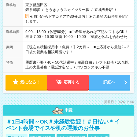
東京都墨田区
勤務地
錦糸町駅
/
とうきょうスカイツリー駅
/
京成曳舟駅
/
…
≪自宅からドアtoドアで30分以内！≫ご希望の勤務地を紹介
します。
9:00～18:00（休憩60分） ■ご希望があれば下記シフトもOK！
勤務時間
早番 7:00～16:00 遅番 10:00～19:00 「家族と休みを合わせた
い」 「余裕を持って夕飯の準備がしたい」 「できれば残業はし
たくない」 など、ご希望を教えてくださいね。 ※Wワーク希望
【現在も積極採用中！急募！】2カ月～ ■ご応募から最短2～3
期間
の方へ 今ご覧のお仕事で希望する勤務時間と、もう1つのお仕事
日後の就業も相談可能です！
の勤務時間。 合計で週40時間を超える場合は応募できません。
履歴書不要
/
40～50代活躍中
/
服装自由
/
シフト勤務
/
10名以
特徴
上の大量募集
/
電話対応なし
/
パソコンスキル不要
気になる！
応募する
詳細へ
掲載日：2026.08.06
未読
＃1日4時間～OK＃未経験歓迎！＃日払い＊イ
ベント会場でイスや机の運搬のお仕事