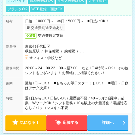
アルバイト
職種未経験OK
社会人未経験OK
大学生歓迎
ブランクOK
WEB登録・面接OK
日給：10000円～ 半日：5000円～ ■日払いOK！
給与
交通費別途支給あり
交通費規定支給
交通費
東京都千代田区
勤務地
秋葉原駅
/
神保町駅
/
麹町駅
/
…
オフィス・学校など
20:00～24：00 22：00～翌7:00 …など1日4時間～OK！ その他
勤務時間
シフトもございます！ お気軽にご相談ください！
激短1日～OK！ ■もちろん即日スタートもOK！ ■曜日・日数
期間
はアナタ次第！
週1日からOK
/
日払いOK
/
履歴書不要
/
40～50代活躍中
/
副
特徴
業・WワークOK
/
シフト勤務
/
10名以上の大量募集
/
電話対応
なし
/
パソコンスキル不要
気になる！
応募する
詳細へ