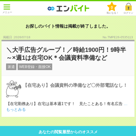
0
メニュー
気になる！
ログイン
お探しのバイト情報は掲載が終了しました。
掲載日 :2026
/
07
/
18
No.TMPE26-0535113
＼大手広告グループ！／時給1900円！9時半
～×週1は在宅OK＊会議資料準備など
派遣
WEB登録・面接OK
【在宅あり】会議資料の準備など〇外部電話なし！
【在宅勤務あり】在宅は基本週1です！ 見たことある！有名広告
...
もっとみる
あなたの閲覧履歴からのオススメ