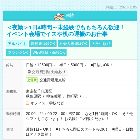
掲載日：2026.08.05
未読
＜夜勤＞1日4時間～未経験でももちろん歓迎！
イベント会場でイスや机の運搬のお仕事
アルバイト
職種未経験OK
社会人未経験OK
大学生歓迎
ブランクOK
WEB登録・面接OK
日給：12500円～ 半日：5000円～ ■日払いOK！
給与
交通費別途支給あり
交通費規定支給
交通費
東京都千代田区
勤務地
秋葉原駅
/
神保町駅
/
麹町駅
/
…
オフィス・学校など
20:00～24：00 22：00～翌7:00 …など1日4時間～OK！ その他
勤務時間
シフトもございます！ お気軽にご相談ください！
激短1日～OK！ ■もちろん即日スタートもOK！ ■曜日・日数
期間
はアナタ次第！