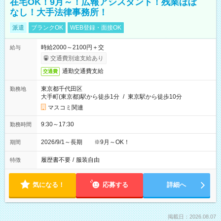
在宅OK！9月～！広報アシスタント！残業ほぼ
なし！大手法律事務所！
派遣
ブランクOK
WEB登録・面接OK
時給2000～2100円＋交
給与
交通費別途支給あり
通勤交通費支給
交通費
東京都千代田区
勤務地
大手町(東京都)駅から徒歩1分
/
東京駅から徒歩10分
マスコミ関連
9:30～17:30
勤務時間
2026/9/1～長期 ※9月～OK！
期間
履歴書不要
/
服装自由
特徴
気になる！
応募する
詳細へ
掲載日：2026.08.07