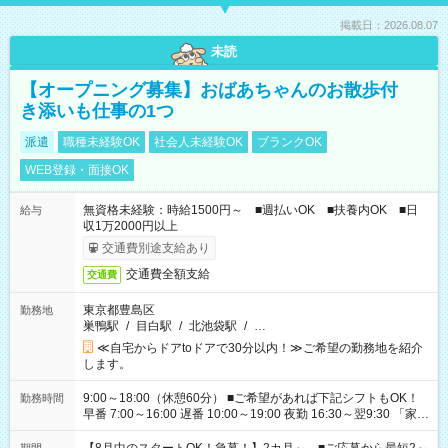
掲載日：2026.08.07
未読
【オープニング募集】おばあちゃんのお散歩付
き添いも仕事の1つ
派遣
職種未経験OK
社会人未経験OK
ブランクOK
WEB登録・面接OK
無資格未経験：時給1500円～ ■週払いOK ■扶養内OK ■日
給与
収1万2000円以上
交通費別途支給あり
交通費全額支給
交通費
東京都豊島区
勤務地
巣鴨駅
/
目白駅
/
北池袋駅
/
…
≪自宅からドアtoドアで30分以内！≫ご希望の勤務地を紹介
します。
9:00～18:00（休憩60分） ■ご希望があれば下記シフトもOK！
勤務時間
早番 7:00～16:00 遅番 10:00～19:00 夜勤 16:30～翌9:30 「家族
と休みを合わせたい」 「余裕を持って夕飯の準備がしたい」
「できれば残業はしたくない」 など、ご希望を教えてください