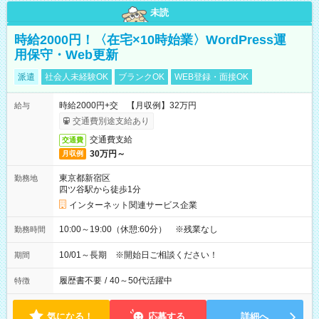
未読
時給2000円！〈在宅×10時始業〉WordPress運
用保守・Web更新
派遣
社会人未経験OK
ブランクOK
WEB登録・面接OK
時給2000円+交 【月収例】32万円
給与
交通費別途支給あり
交通費支給
交通費
30万円～
月収例
東京都新宿区
勤務地
四ツ谷駅から徒歩1分
インターネット関連サービス企業
10:00～19:00（休憩:60分） ※残業なし
勤務時間
10/01～長期 ※開始日ご相談ください！
期間
履歴書不要
/
40～50代活躍中
特徴
気になる！
応募する
詳細へ