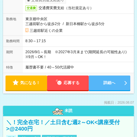
交通費別途支給あり
交通費実費支給（当社規定あり）
交通費
東京都中央区
勤務地
三越前駅から徒歩2分
/
新日本橋駅から徒歩5分
三越前駅近くの企業
8:30～17:15
勤務時間
2026/9/1～長期 ※2027年3月末まで(期間延長の可能性あり)
期間
※9月～OK！
履歴書不要
/
40～50代活躍中
特徴
気になる！
応募する
詳細へ
掲載日：2026.08.07
未読
＼！完全在宅！／土日含む週2～OK<講座受付
>@2400円