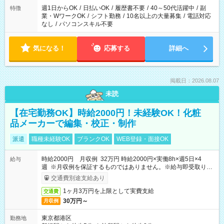
週1日からOK
/
日払いOK
/
履歴書不要
/
40～50代活躍中
/
副
特徴
業・WワークOK
/
シフト勤務
/
10名以上の大量募集
/
電話対応
なし
/
パソコンスキル不要
気になる！
応募する
詳細へ
掲載日：2026.08.07
未読
【在宅勤務OK】時給2000円！未経験OK！化粧
品メーカーで編集・校正・制作
派遣
職種未経験OK
ブランクOK
WEB登録・面接OK
時給2000円 月収例 32万円 時給2000円×実働8h×週5日×4
給与
週 ※月収例を保証するものではありません。※給与即受取りサ
ービス利用可（利用条件有）
交通費別途支給あり
1ヶ月3万円を上限として実費支給
交通費
30万円～
月収例
東京都港区
勤務地