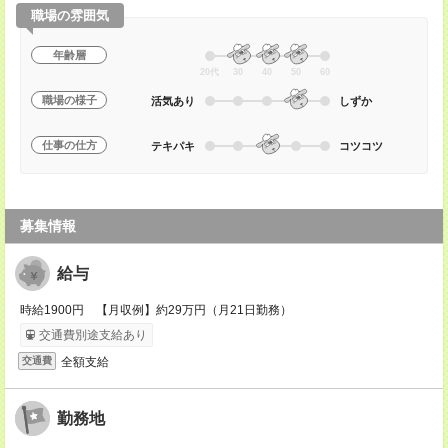
職場の雰囲気
年齢層
20代
30
40
50
60
職場の様子
活気あり
しずか
仕事の仕方
テキパキ
コツコツ
募集情報
給与
時給1900円 【月収例】約29万円（月21日勤務）
交通費別途支給あり
全額支給
交通費
勤務地