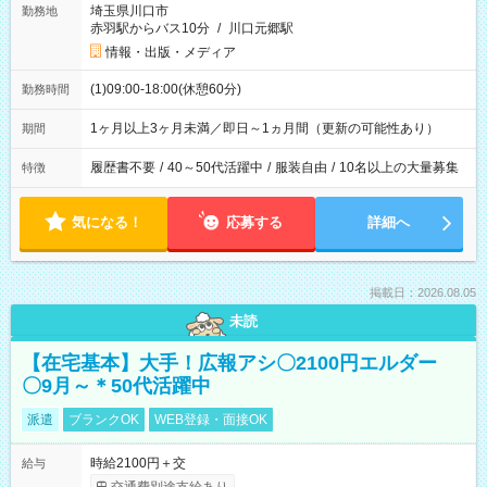
埼玉県川口市
勤務地
赤羽駅からバス10分
/
川口元郷駅
情報・出版・メディア
(1)09:00-18:00(休憩60分)
勤務時間
1ヶ月以上3ヶ月未満／即日～1ヵ月間（更新の可能性あり）
期間
履歴書不要
/
40～50代活躍中
/
服装自由
/
10名以上の大量募集
特徴
気になる！
応募する
詳細へ
掲載日：2026.08.05
未読
【在宅基本】大手！広報アシ〇2100円エルダー
〇9月～＊50代活躍中
派遣
ブランクOK
WEB登録・面接OK
時給2100円＋交
給与