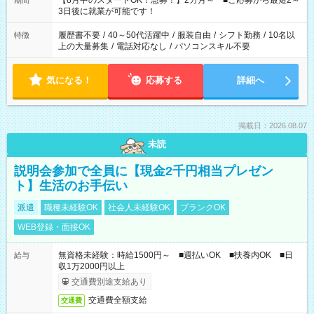
【8月中のスタートOK！急募！】2カ月～ ■ご応募から最短2～
期間
ね。 ※Wワーク希望の方へ 今ご覧のお仕事で希望する勤務時間
3日後に就業が可能です！
と、もう1つのお仕事の勤務時間。 合計で週40時間を超える場
合は応募できません。
履歴書不要
/
40～50代活躍中
/
服装自由
/
シフト勤務
/
10名以
特徴
上の大量募集
/
電話対応なし
/
パソコンスキル不要
気になる！
応募する
詳細へ
掲載日：2026.08.07
未読
説明会参加で全員に【現金2千円相当プレゼン
ト】生活のお手伝い
派遣
職種未経験OK
社会人未経験OK
ブランクOK
WEB登録・面接OK
無資格未経験：時給1500円～ ■週払いOK ■扶養内OK ■日
給与
収1万2000円以上
交通費別途支給あり
交通費全額支給
交通費