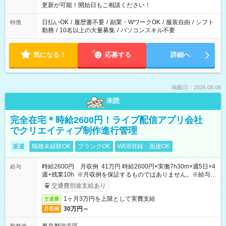
更新が可能！開始日もご相談ください！
日払いOK
/
履歴書不要
/
副業・WワークOK
/
服装自由
/
シフト
特徴
勤務
/
10名以上の大量募集
/
パソコンスキル不要
気になる！
応募する
詳細へ
掲載日：2026.08.06
未読
完全在宅＊時給2600円！ライブ配信アプリ会社
でクリエイティブ制作進行管理
派遣
職種未経験OK
ブランクOK
WEB登録・面接OK
時給2600円 月収例 41万円 時給2600円×実働7h30m×週5日×4
給与
週+残業10h ※月収例を保証するものではありません。※給与即
受取りサービス利用可（利用条件有）
交通費別途支給あり
1ヶ月3万円を上限として実費支給
交通費
30万円～
月収例