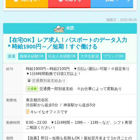
掲載日：2026.08.05
未読
【在宅OK】レア求人！パスポートのデータ入力
＊時給1900円～／短期！すぐ働ける
派遣
職種未経験OK
社会人未経験OK
大学生歓迎
ブランクOK
時給1900円～時給2100円 ▼日払い週払い可能！※規定有り
給与
▼1日6時間勤務で日収1万以上！
交通費別途支給あり
交通費一部別途支給 ※お仕事によって変動あり
交通費
東京都渋谷区
勤務地
渋谷駅から徒歩5分
/
神泉駅から徒歩5分
キレイなオフィスです
8:00～22:00 ▼1日4時間～ 10時～・11時～など、シフト希望
勤務時間
ご相談ください！
【急募】即日～短期も長期もOK！最短翌月末まで 1か月ごとの
期間