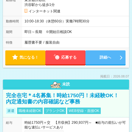
東京都渋谷区
勤務地
渋谷駅から徒歩1分
インターネット関連
10:00-18:30（休憩60分）実働7時間30分
勤務時間
即日～長期 ※開始日相談OK
期間
履歴書不要
/
服装自由
特徴
気になる！
応募する
詳細へ
掲載日：2026.08.07
未読
完全在宅＊4名募集！時給1750円！未経験OK！
内定通知書の内容確認など事務
派遣
職種未経験OK
ブランクOK
WEB登録・面接OK
時給1750円＋交 【月収例】290,937円～ ■給与の前払いが可
給与
能な速払いサービスあり