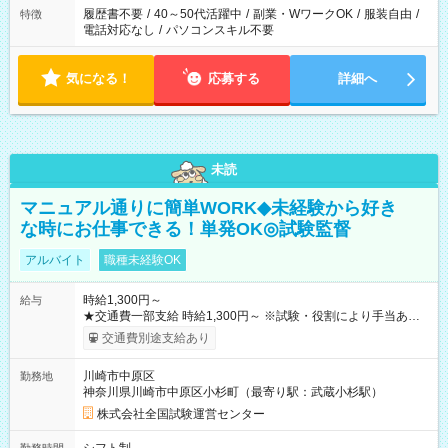
履歴書不要
/
40～50代活躍中
/
副業・WワークOK
/
服装自由
/
特徴
電話対応なし
/
パソコンスキル不要
気になる！
応募する
詳細へ
未読
マニュアル通りに簡単WORK◆未経験から好き
な時にお仕事できる！単発OK◎試験監督
アルバイト
職種未経験OK
時給1,300円～
給与
★交通費一部支給 時給1,300円～ ※試験・役割により手当あり
※勤務回数により昇給あり 【即給（前払い）オプションあ
交通費別途支給あり
り！】 希望される場合、勤務から1週間ほどで給与の一部を受け
取れます。 ※手数料418円がかかります。 【過去試験日の収入
川崎市中原区
勤務地
例】 ・河合塾模擬試験 8:30～17:30（休憩1時間） 時給1,300円
神奈川県川崎市中原区小杉町（最寄り駅：武蔵小杉駅）
×8時間＝日収10,400円＋交通費 ※当日の役割により時給＋100
円の場合あり ・国家試験 7:00～13:30（休憩なし） 時給1,300
株式会社全国試験運営センター
円（役割手当＋100円）×6時間＝日収8,400円＋交通費 【試用期
間】試用期間なし