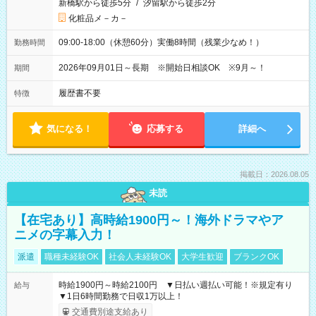
新橋駅から徒歩5分
/
汐留駅から徒歩2分
化粧品メ－カ－
09:00-18:00（休憩60分）実働8時間（残業少なめ！）
勤務時間
2026年09月01日～長期 ※開始日相談OK ※9月～！
期間
履歴書不要
特徴
気になる！
応募する
詳細へ
掲載日：2026.08.05
未読
【在宅あり】高時給1900円～！海外ドラマやア
ニメの字幕入力！
派遣
職種未経験OK
社会人未経験OK
大学生歓迎
ブランクOK
時給1900円～時給2100円 ▼日払い週払い可能！※規定有り
給与
▼1日6時間勤務で日収1万以上！
交通費別途支給あり