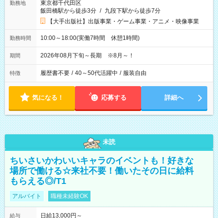
東京都千代田区
勤務地
飯田橋駅から徒歩3分
/
九段下駅から徒歩7分
【大手出版社】出版事業・ゲーム事業・アニメ・映像事業
10:00～18:00(実働7時間 休憩1時間)
勤務時間
2026年08月下旬～長期 ※8月～！
期間
履歴書不要
/
40～50代活躍中
/
服装自由
特徴
気になる！
応募する
詳細へ
未読
ちいさいかわいいキャラのイベントも！好きな
場所で働ける☆来社不要！働いたその日に給料
もらえる◎/T1
アルバイト
職種未経験OK
日給13,000円～
給与