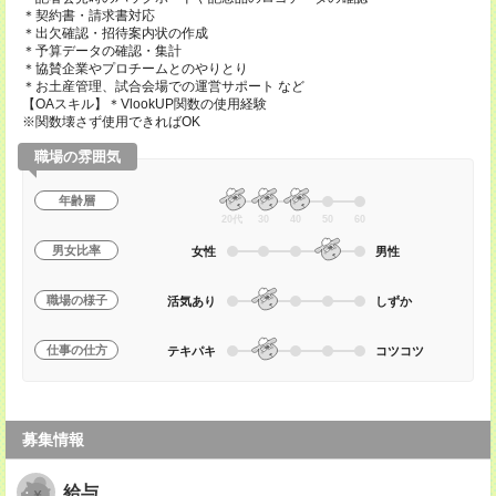
＊契約書・請求書対応
＊出欠確認・招待案内状の作成
＊予算データの確認・集計
＊協賛企業やプロチームとのやりとり
＊お土産管理、試合会場での運営サポート など
【OAスキル】＊VlookUP関数の使用経験
※関数壊さず使用できればOK
職場の雰囲気
年齢層
20代
30
40
50
60
男女比率
女性
男性
職場の様子
活気あり
しずか
仕事の仕方
テキパキ
コツコツ
募集情報
給与