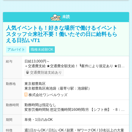
未読
人気イベントも！好きな場所で働けるイベント
スタッフ☆来社不要！働いたその日に給料もら
える日払い/T1
アルバイト
職種未経験OK
日給13,000円～
給与
＋交通費支給 ★交通費全額支給！ ┗案件により規定あり ★日払
いOK！（規定あり） ┗働いたその日に現金GET♪ お仕事後はコ
交通費別途支給あり
ンビニATMから 日払い分を引き落とせます！ 【試用期間】試
用期間なし
東京都豊島区
勤務地
東京都豊島区南池袋（最寄り駅：池袋駅）
株式会社ワンベルウッズ
勤務時間は指定なし
勤務時間
変形労働時間制 想定労働時間160時間/月 【シフト例】 ・8：00
～21：00
単発・1日のみOK
期間
週1日からOK / 日払いOK / 副業・WワークOK / 10名以上の大量
特徴