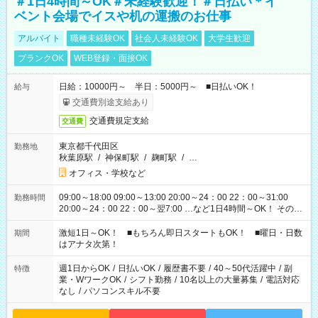
＃1日4時間～OK＃未経験歓迎！＃日払い＊イ
ベント会場でイスや机の運搬のお仕事
アルバイト
職種未経験OK
社会人未経験OK
大学生歓迎
ブランクOK
WEB登録・面接OK
日給：10000円～ 半日：5000円～ ■日払いOK！
給与
交通費別途支給あり
交通費規定支給
交通費
東京都千代田区
勤務地
秋葉原駅
/
神保町駅
/
麹町駅
/
…
オフィス・学校など
09:00～18:00 09:00～13:00 20:00～24：00 22：00～31:00
勤務時間
20:00～24：00 22：00～翌7:00 …など1日4時間～OK！ その他
シフトもございます！ お気軽にご相談ください！
激短1日～OK！ ■もちろん即日スタートもOK！ ■曜日・日数
期間
はアナタ次第！
週1日からOK
/
日払いOK
/
履歴書不要
/
40～50代活躍中
/
副
特徴
業・WワークOK
/
シフト勤務
/
10名以上の大量募集
/
電話対応
なし
/
パソコンスキル不要