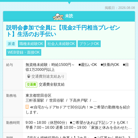
掲載日：2026.08.08
未読
説明会参加で全員に【現金2千円相当プレゼン
ト】生活のお手伝い
派遣
職種未経験OK
社会人未経験OK
ブランクOK
WEB登録・面接OK
無資格未経験：時給1500円～ ■週払いOK ■扶養内OK ■日
給与
収1万2000円以上
交通費別途支給あり
交通費全額支給
交通費
東京都世田谷区
勤務地
三軒茶屋駅
/
世田谷駅
/
下高井戸駅
/
…
≪自宅からドアtoドアで30分以内！≫ご希望の勤務地を紹介
します。
9:00～18:00（休憩60分） ■ご希望があれば下記シフトもOK！
勤務時間
早番 7:00～16:00 遅番 10:00～19:00 「家族と休みを合わせた
い」 「余裕を持って夕飯の準備がしたい」 「できれば残業はし
たくない」 など、ご希望を教えてくださいね。 ※Wワーク希望