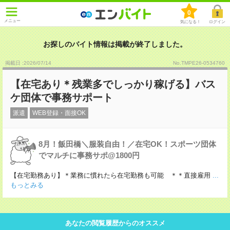
0
メニュー
気になる！
ログイン
お探しのバイト情報は掲載が終了しました。
掲載日 :2026
/
07
/
14
No.TMPE26-0534760
【在宅あり＊残業多でしっかり稼げる】バス
ケ団体で事務サポート
派遣
WEB登録・面接OK
8月！飯田橋＼服装自由！／在宅OK！スポーツ団体
でマルチに事務サポ@1800円
【在宅勤務あり】＊業務に慣れたら在宅勤務も可能 ＊＊直接雇用
...
もっとみる
あなたの閲覧履歴からのオススメ