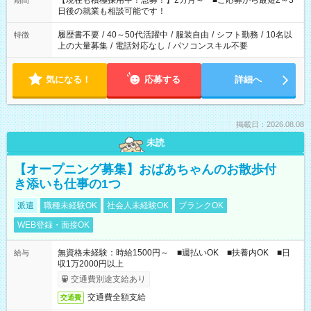
【現在も積極採用中！急募！】2カ月～ ■ご応募から最短2～3
期間
の方へ 今ご覧のお仕事で希望する勤務時間と、もう1つのお仕事
日後の就業も相談可能です！
の勤務時間。 合計で週40時間を超える場合は応募できません。
履歴書不要
/
40～50代活躍中
/
服装自由
/
シフト勤務
/
10名以
特徴
上の大量募集
/
電話対応なし
/
パソコンスキル不要
気になる！
応募する
詳細へ
掲載日：2026.08.08
未読
【オープニング募集】おばあちゃんのお散歩付
き添いも仕事の1つ
派遣
職種未経験OK
社会人未経験OK
ブランクOK
WEB登録・面接OK
無資格未経験：時給1500円～ ■週払いOK ■扶養内OK ■日
給与
収1万2000円以上
交通費別途支給あり
交通費全額支給
交通費