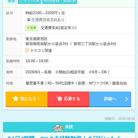
派遣
ブランクOK
WEB登録・面接OK
時給2100～2200円＋交
給与
交通費別途支給あり
交通費支給(規定有り)
交通費
東京都新宿区
勤務地
新宿御苑前駅から徒歩3分
/
新宿三丁目駅から徒歩4分
マスコミ関連
10:00～19:00
勤務時間
2026/9/1～長期 ※開始日相談可能 ※9月～OK！
期間
履歴書不要
/
40～50代活躍中
/
副業・WワークOK
/
服装自由
特徴
気になる！
応募する
詳細へ
掲載日：2026.08.06
未読