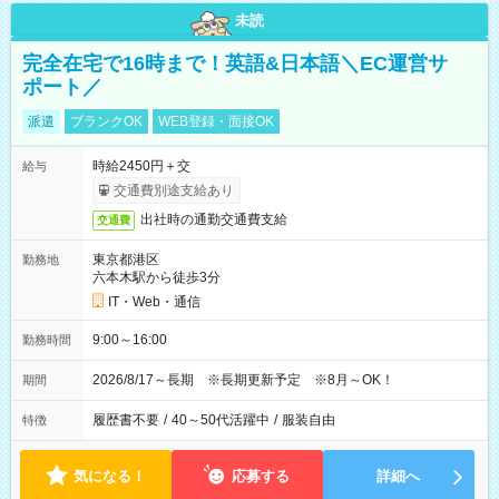
未読
完全在宅で16時まで！英語&日本語＼EC運営サ
ポート／
派遣
ブランクOK
WEB登録・面接OK
時給2450円＋交
給与
交通費別途支給あり
出社時の通勤交通費支給
交通費
東京都港区
勤務地
六本木駅から徒歩3分
IT・Web・通信
9:00～16:00
勤務時間
2026/8/17～長期 ※長期更新予定 ※8月～OK！
期間
履歴書不要
/
40～50代活躍中
/
服装自由
特徴
気になる！
応募する
詳細へ