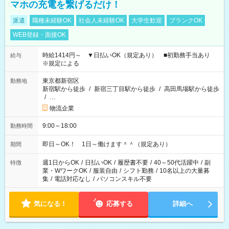
マホの充電を繋げるだけ！
派遣
職種未経験OK
社会人未経験OK
大学生歓迎
ブランクOK
WEB登録・面接OK
時給1414円～ ▼日払いOK（規定あり） ■初勤務手当あり
給与
※規定による
東京都新宿区
勤務地
新宿駅から徒歩
/
新宿三丁目駅から徒歩
/
高田馬場駅から徒歩
/
…
物流企業
9:00～18:00
勤務時間
即日～OK！ 1日～働けます＾＾（規定あり）
期間
週1日からOK
/
日払いOK
/
履歴書不要
/
40～50代活躍中
/
副
特徴
業・WワークOK
/
服装自由
/
シフト勤務
/
10名以上の大量募
集
/
電話対応なし
/
パソコンスキル不要
気になる！
応募する
詳細へ