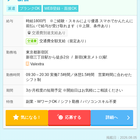
派遣
ブランクOK
WEB登録・面接OK
時給1800円 ※ご経験・スキルにより優遇 スマホでかんたんに
給与
前払いで給与が受け取れます（※上限、条件あり）
交通費別途支給あり
交通費全額支給（規定あり）
交通費
東京都新宿区
勤務地
新宿三丁目駅から徒歩2分
/
新宿(東京メトロ)駅
Valextra
09:30～20:30 実働7.5時間／休憩1.5時間 営業時間に合わせた
勤務時間
シフト制
3か月程度の短期予定 ※開始日はお気軽にご相談ください
期間
副業・WワークOK
/
シフト勤務
/
パソコンスキル不要
特徴
気になる！
応募する
詳細へ
掲載日：2026.08.05