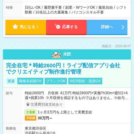
日払いOK
/
履歴書不要
/
副業・WワークOK
/
服装自由
/
シフト
特徴
勤務
/
10名以上の大量募集
/
パソコンスキル不要
気になる！
応募する
詳細へ
掲載日：2026.08.07
未読
完全在宅＊時給2600円！ライブ配信アプリ会社
でクリエイティブ制作進行管理
派遣
職種未経験OK
ブランクOK
WEB登録・面接OK
時給2600円 月収例 41万円 時給2600円×実働7h30m×週5日×4
給与
週+残業10h ※月収例を保証するものではありません。※給与即
受取りサービス利用可（利用条件有）
交通費別途支給あり
1ヶ月3万円を上限として実費支給
交通費
30万円～
月収例
東京都渋谷区
勤務地
渋谷駅から徒歩1分