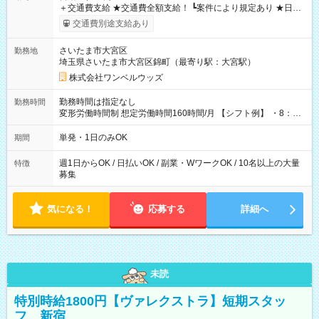
＋交通費支給 ★交通費全額支給！ ┗案件により規定あり ★日払
いOK！（規定あり） ┗働いたその日に現金GET♪ お仕事後はコ
交通費別途支給あり
ンビニATMから 日払い分を引き落とせます！ 【試用期間】試
用期間なし
さいたま市大宮区
勤務地
埼玉県さいたま市大宮区錦町（最寄り駅：大宮駅）
株式会社ワンベルウッズ
勤務時間は指定なし
勤務時間
変形労働時間制 想定労働時間160時間/月 【シフト例】 ・8：00
～21：00
単発・1日のみOK
期間
週1日からOK / 日払いOK / 副業・WワークOK / 10名以上の大量
特徴
募集
気になる！
応募する
詳細へ
未読
特別時給1800円【ヴァレクストラ】短期スタッ
フ 新宿