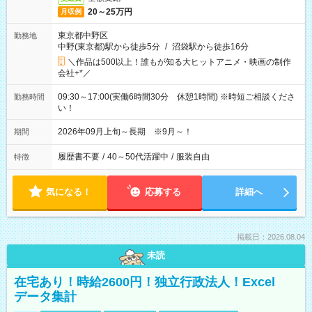
20～25万円
月収例
東京都中野区
勤務地
中野(東京都)駅から徒歩5分
/
沼袋駅から徒歩16分
＼作品は500以上！誰もが知る大ヒットアニメ・映画の制作
会社+*／
09:30～17:00(実働6時間30分 休憩1時間) ※時短ご相談くださ
勤務時間
い！
2026年09月上旬～長期 ※9月～！
期間
履歴書不要
/
40～50代活躍中
/
服装自由
特徴
気になる！
応募する
詳細へ
掲載日：2026.08.04
未読
在宅あり！時給2600円！独立行政法人！Excel
データ集計