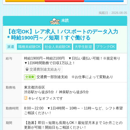
掲載日：2026.08.05
未読
【在宅OK】レア求人！パスポートのデータ入力
＊時給1900円～／短期！すぐ働ける
派遣
職種未経験OK
社会人未経験OK
大学生歓迎
ブランクOK
時給1900円～時給2100円 ▼日払い週払い可能！※規定有り
給与
▼1日6時間勤務で日収1万以上！
交通費別途支給あり
交通費一部別途支給 ※お仕事によって変動あり
交通費
東京都渋谷区
勤務地
渋谷駅から徒歩5分
/
神泉駅から徒歩5分
キレイなオフィスです
8:00～22:00 ▼1日4時間～ 10時～・11時～など、シフト希望
勤務時間
ご相談ください！
【急募】即日～短期も長期もOK！最短翌月末まで 1か月ごとの
期間
更新が可能！開始日もご相談ください！