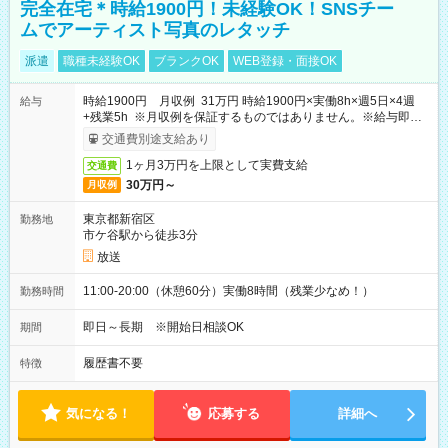
完全在宅＊時給1900円！未経験OK！SNSチー
ムでアーティスト写真のレタッチ
派遣
職種未経験OK
ブランクOK
WEB登録・面接OK
時給1900円 月収例 31万円 時給1900円×実働8h×週5日×4週
給与
+残業5h ※月収例を保証するものではありません。※給与即受
取りサービス利用可（利用条件有）
交通費別途支給あり
1ヶ月3万円を上限として実費支給
交通費
30万円～
月収例
東京都新宿区
勤務地
市ケ谷駅から徒歩3分
放送
11:00-20:00（休憩60分）実働8時間（残業少なめ！）
勤務時間
即日～長期 ※開始日相談OK
期間
履歴書不要
特徴
気になる！
応募する
詳細へ