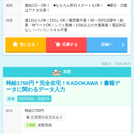
激短1日～OK！ ■もちろん即日スタートもOK！ ■曜日・日数
期間
はアナタ次第！
週1日からOK
/
日払いOK
/
履歴書不要
/
40～50代活躍中
/
副
特徴
業・WワークOK
/
シフト勤務
/
10名以上の大量募集
/
電話対応
なし
/
パソコンスキル不要
気になる！
応募する
詳細へ
掲載日：2026.08.07
未読
時給1750円＊完全在宅！KADOKAWA！書籍デ
ータに関わるデータ入力
派遣
WEB登録・面接OK
時給1750円
給与
交通費別途支給あり
全額支給
交通費