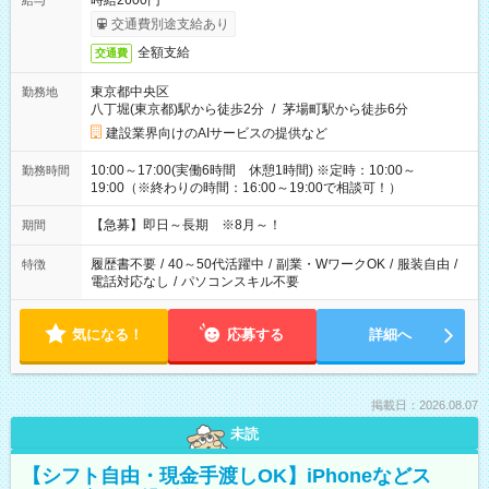
時給2600円
給与
交通費別途支給あり
全額支給
交通費
東京都中央区
勤務地
八丁堀(東京都)駅から徒歩2分
/
茅場町駅から徒歩6分
建設業界向けのAIサービスの提供など
10:00～17:00(実働6時間 休憩1時間) ※定時：10:00～
勤務時間
19:00（※終わりの時間：16:00～19:00で相談可！）
【急募】即日～長期 ※8月～！
期間
履歴書不要
/
40～50代活躍中
/
副業・WワークOK
/
服装自由
/
特徴
電話対応なし
/
パソコンスキル不要
気になる！
応募する
詳細へ
掲載日：2026.08.07
未読
【シフト自由・現金手渡しOK】iPhoneなどス