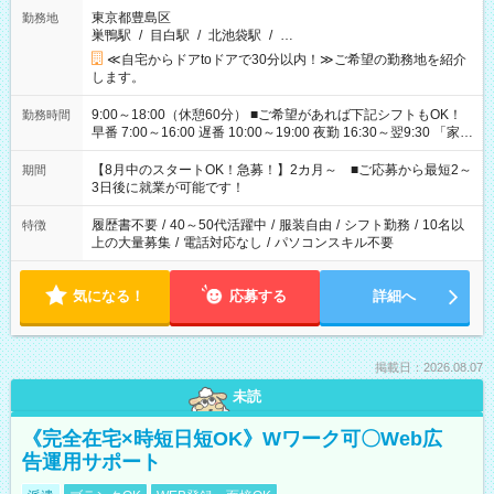
東京都豊島区
勤務地
巣鴨駅
/
目白駅
/
北池袋駅
/
…
≪自宅からドアtoドアで30分以内！≫ご希望の勤務地を紹介
します。
9:00～18:00（休憩60分） ■ご希望があれば下記シフトもOK！
勤務時間
早番 7:00～16:00 遅番 10:00～19:00 夜勤 16:30～翌9:30 「家族
と休みを合わせたい」 「余裕を持って夕飯の準備がしたい」
「できれば残業はしたくない」 など、ご希望を教えてください
【8月中のスタートOK！急募！】2カ月～ ■ご応募から最短2～
期間
ね。 ※Wワーク希望の方へ 今ご覧のお仕事で希望する勤務時間
3日後に就業が可能です！
と、もう1つのお仕事の勤務時間。 合計で週40時間を超える場
合は応募できません。
履歴書不要
/
40～50代活躍中
/
服装自由
/
シフト勤務
/
10名以
特徴
上の大量募集
/
電話対応なし
/
パソコンスキル不要
気になる！
応募する
詳細へ
掲載日：2026.08.07
未読
《完全在宅×時短日短OK》Wワーク可〇Web広
告運用サポート