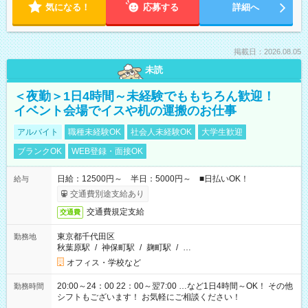
気になる！
応募する
詳細へ
掲載日：2026.08.05
未読
＜夜勤＞1日4時間～未経験でももちろん歓迎！
イベント会場でイスや机の運搬のお仕事
アルバイト
職種未経験OK
社会人未経験OK
大学生歓迎
ブランクOK
WEB登録・面接OK
日給：12500円～ 半日：5000円～ ■日払いOK！
給与
交通費別途支給あり
交通費規定支給
交通費
東京都千代田区
勤務地
秋葉原駅
/
神保町駅
/
麹町駅
/
…
オフィス・学校など
20:00～24：00 22：00～翌7:00 …など1日4時間～OK！ その他
勤務時間
シフトもございます！ お気軽にご相談ください！