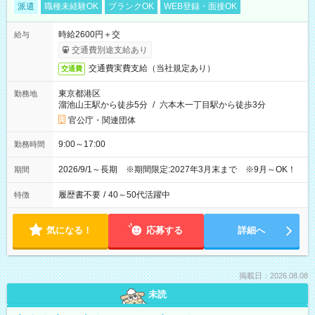
派遣
職種未経験OK
ブランクOK
WEB登録・面接OK
時給2600円＋交
給与
交通費別途支給あり
交通費実費支給（当社規定あり）
交通費
東京都港区
勤務地
溜池山王駅から徒歩5分
/
六本木一丁目駅から徒歩3分
官公庁・関連団体
9:00～17:00
勤務時間
2026/9/1～長期 ※期間限定:2027年3月末まで ※9月～OK！
期間
履歴書不要
/
40～50代活躍中
特徴
気になる！
応募する
詳細へ
掲載日：2026.08.08
未読