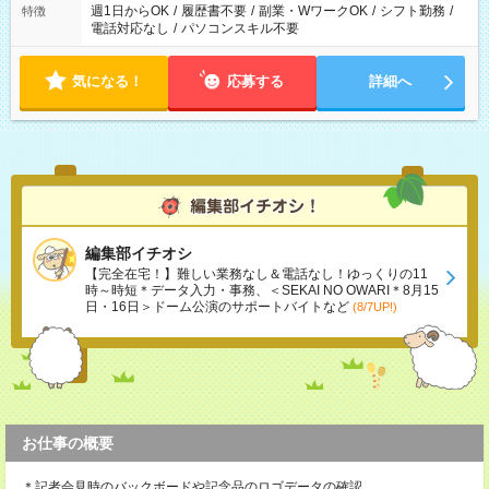
週1日からOK
/
履歴書不要
/
副業・WワークOK
/
シフト勤務
/
特徴
電話対応なし
/
パソコンスキル不要
気になる！
応募する
詳細へ
編集部イチオシ
【完全在宅！】難しい業務なし＆電話なし！ゆっくりの11
時～時短＊データ入力・事務、＜SEKAI NO OWARI＊8月15
日・16日＞ドーム公演のサポートバイトなど
(8/7UP!)
お仕事の概要
＊記者会見時のバックボードや記念品のロゴデータの確認