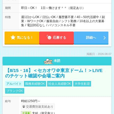
即日～OK！ 1日～働けます＾＾（規定あり）
期間
週1日からOK
/
日払いOK
/
履歴書不要
/
40～50代活躍中
/
副
特徴
業・WワークOK
/
服装自由
/
シフト勤務
/
10名以上の大量募
集
/
電話対応なし
/
パソコンスキル不要
気になる！
応募する
詳細へ
掲載日：2026.08.07
未読
【8/15・16】＜セカオワ＠東京ドーム！＞LIVE
のチケット確認や会場ご案内
アルバイト
職種未経験OK
社会人未経験OK
大学生歓迎
ブランクOK
時給1250円～
給与
交通費別途支給あり
支給（規定有り）
交通費