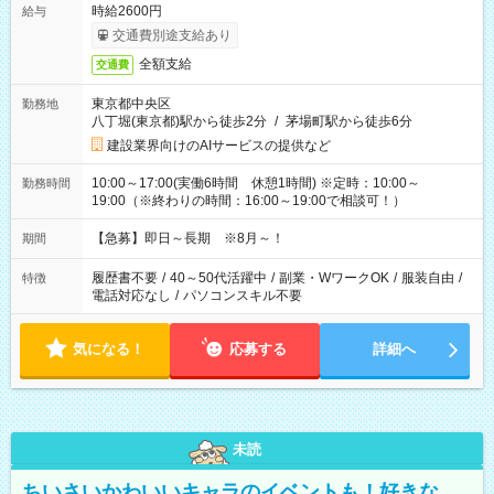
時給2600円
給与
交通費別途支給あり
全額支給
交通費
東京都中央区
勤務地
八丁堀(東京都)駅から徒歩2分
/
茅場町駅から徒歩6分
建設業界向けのAIサービスの提供など
10:00～17:00(実働6時間 休憩1時間) ※定時：10:00～
勤務時間
19:00（※終わりの時間：16:00～19:00で相談可！）
【急募】即日～長期 ※8月～！
期間
履歴書不要
/
40～50代活躍中
/
副業・WワークOK
/
服装自由
/
特徴
電話対応なし
/
パソコンスキル不要
気になる！
応募する
詳細へ
未読
ちいさいかわいいキャラのイベントも！好きな