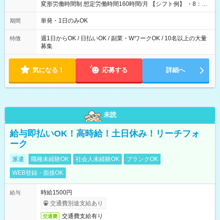
変形労働時間制 想定労働時間160時間/月 【シフト例】 ・8：00
～21：00
単発・1日のみOK
期間
週1日からOK / 日払いOK / 副業・WワークOK / 10名以上の大量
特徴
募集
気になる！
応募する
詳細へ
未読
給与即払いOK！高時給！土日休み！リーチフォ
ーク
派遣
職種未経験OK
社会人未経験OK
ブランクOK
WEB登録・面接OK
時給1500円
給与
交通費別途支給あり
交通費支給有り
交通費