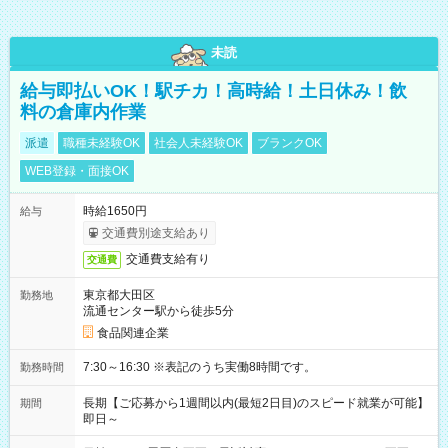
未読
給与即払いOK！駅チカ！高時給！土日休み！飲
料の倉庫内作業
派遣
職種未経験OK
社会人未経験OK
ブランクOK
WEB登録・面接OK
時給1650円
給与
交通費別途支給あり
交通費支給有り
交通費
東京都大田区
勤務地
流通センター駅から徒歩5分
食品関連企業
7:30～16:30 ※表記のうち実働8時間です。
勤務時間
長期【ご応募から1週間以内(最短2日目)のスピード就業が可能】
期間
即日～