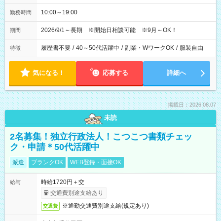
10:00～19:00
勤務時間
2026/9/1～長期 ※開始日相談可能 ※9月～OK！
期間
履歴書不要
/
40～50代活躍中
/
副業・WワークOK
/
服装自由
特徴
気になる！
応募する
詳細へ
掲載日：2026.08.07
未読
2名募集！独立行政法人！こつこつ書類チェッ
ク・申請＊50代活躍中
派遣
ブランクOK
WEB登録・面接OK
時給1720円＋交
給与
交通費別途支給あり
※通勤交通費別途支給(規定あり)
交通費