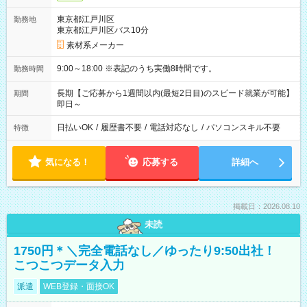
東京都江戸川区
勤務地
東京都江戸川区バス10分
素材系メーカー
9:00～18:00 ※表記のうち実働8時間です。
勤務時間
長期【ご応募から1週間以内(最短2日目)のスピード就業が可能】
期間
即日～
日払いOK
/
履歴書不要
/
電話対応なし
/
パソコンスキル不要
特徴
気になる！
応募する
詳細へ
掲載日：2026.08.10
未読
1750円＊＼完全電話なし／ゆったり9:50出社！
こつこつデータ入力
派遣
WEB登録・面接OK