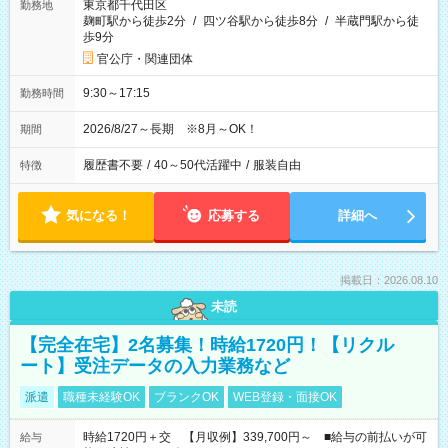
東京都千代田区
勤務地
麹町駅から徒歩2分
/
四ツ谷駅から徒歩8分
/
半蔵門駅から徒
歩9分
官公庁・関連団体
9:30～17:15
勤務時間
2026/8/27～長期 ※8月～OK！
期間
履歴書不要
/
40～50代活躍中
/
服装自由
特徴
気になる！
応募する
詳細へ
掲載日：2026.08.10
未読
【完全在宅】2名募集！時給1720円！【リクル
ート】受注データの入力業務など
派遣
職種未経験OK
ブランクOK
WEB登録・面接OK
時給1720円＋交 【月収例】339,700円～ ■給与の前払いが可
給与