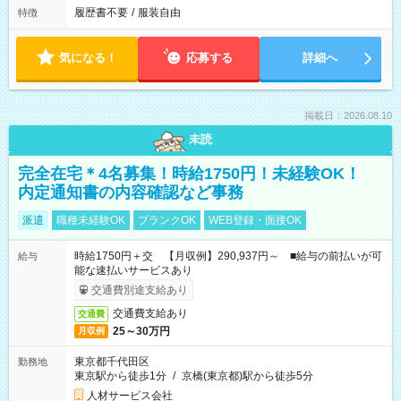
履歴書不要
/
服装自由
特徴
気になる！
応募する
詳細へ
掲載日：2026.08.10
未読
完全在宅＊4名募集！時給1750円！未経験OK！
内定通知書の内容確認など事務
派遣
職種未経験OK
ブランクOK
WEB登録・面接OK
時給1750円＋交 【月収例】290,937円～ ■給与の前払いが可
給与
能な速払いサービスあり
交通費別途支給あり
交通費支給あり
交通費
25～30万円
月収例
東京都千代田区
勤務地
東京駅から徒歩1分
/
京橋(東京都)駅から徒歩5分
人材サービス会社