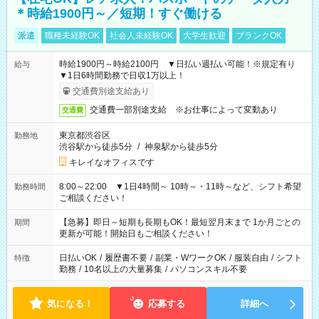
＊時給1900円～／短期！すぐ働ける
派遣
職種未経験OK
社会人未経験OK
大学生歓迎
ブランクOK
時給1900円～時給2100円 ▼日払い週払い可能！※規定有り
給与
▼1日6時間勤務で日収1万以上！
交通費別途支給あり
交通費一部別途支給 ※お仕事によって変動あり
交通費
東京都渋谷区
勤務地
渋谷駅から徒歩5分
/
神泉駅から徒歩5分
キレイなオフィスです
8:00～22:00 ▼1日4時間～ 10時～・11時～など、シフト希望
勤務時間
ご相談ください！
【急募】即日～短期も長期もOK！最短翌月末まで 1か月ごとの
期間
更新が可能！開始日もご相談ください！
日払いOK
/
履歴書不要
/
副業・WワークOK
/
服装自由
/
シフト
特徴
勤務
/
10名以上の大量募集
/
パソコンスキル不要
気になる！
応募する
詳細へ