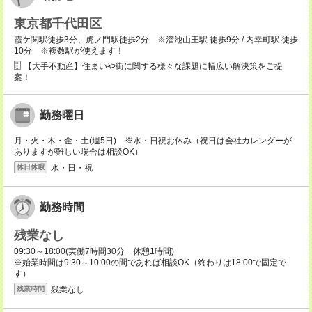
東京都千代田区
霞ケ関駅徒歩3分、虎ノ門駅徒歩2分 ※溜池山王駅 徒歩9分 / 内幸町駅 徒歩
10分 ※複数駅が使えます！
【大手不動産】住まいや街に関する様々な課題に幅広い解決策をご提
案！
勤務曜日
月・火・木・金・土(週5日) ※水・日祝お休み（祝日は会社カレンダーが
ありますが難しい場合は相談OK）
水・日・祝
休日休暇
勤務時間
残業なし
09:30～18:00(実働7時間30分 休憩1時間)
※始業時間は9:30～10:00の間であれば相談OK（終わりは18:00で固定で
す）
残業なし
残業時間