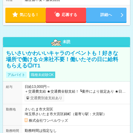
気になる！
応募する
詳細へ
未読
ちいさいかわいいキャラのイベントも！好きな
場所で働ける☆来社不要！働いたその日に給料
もらえる◎/T1
アルバイト
職種未経験OK
日給13,000円～
給与
＋交通費支給 ★交通費全額支給！ ┗案件により規定あり ★日払
いOK！（規定あり） ┗働いたその日に現金GET♪ お仕事後はコ
交通費別途支給あり
ンビニATMから 日払い分を引き落とせます！ 【試用期間】試
用期間なし
さいたま市大宮区
勤務地
埼玉県さいたま市大宮区錦町（最寄り駅：大宮駅）
株式会社ワンベルウッズ
勤務時間は指定なし
勤務時間