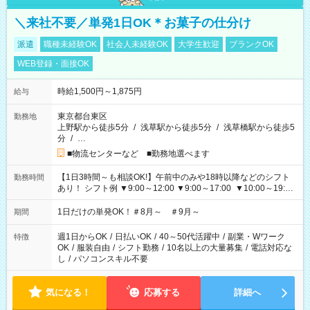
＼来社不要／単発1日OK＊お菓子の仕分け
派遣
職種未経験OK
社会人未経験OK
大学生歓迎
ブランクOK
WEB登録・面接OK
時給1,500円～1,875円
給与
東京都台東区
勤務地
上野駅から徒歩5分
/
浅草駅から徒歩5分
/
浅草橋駅から徒歩5
分
/
…
■物流センターなど ■勤務地選べます
【1日3時間～も相談OK!】午前中のみや18時以降などのシフト
勤務時間
あり！ シフト例 ▼9:00～12:00 ▼9:00～17:00 ▼10:00～19:00
▼18:00～21:00
1日だけの単発OK！＃8月～ ＃9月～
期間
週1日からOK
/
日払いOK
/
40～50代活躍中
/
副業・Wワーク
特徴
OK
/
服装自由
/
シフト勤務
/
10名以上の大量募集
/
電話対応な
し
/
パソコンスキル不要
気になる！
応募する
詳細へ