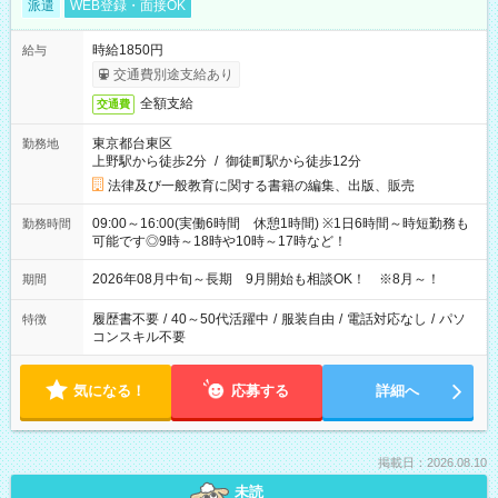
派遣
WEB登録・面接OK
時給1850円
給与
交通費別途支給あり
全額支給
交通費
東京都台東区
勤務地
上野駅から徒歩2分
/
御徒町駅から徒歩12分
法律及び一般教育に関する書籍の編集、出版、販売
09:00～16:00(実働6時間 休憩1時間) ※1日6時間～時短勤務も
勤務時間
可能です◎9時～18時や10時～17時など！
2026年08月中旬～長期 9月開始も相談OK！ ※8月～！
期間
履歴書不要
/
40～50代活躍中
/
服装自由
/
電話対応なし
/
パソ
特徴
コンスキル不要
気になる！
応募する
詳細へ
掲載日：2026.08.10
未読