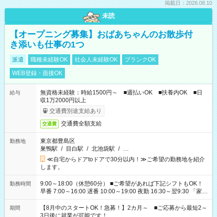
掲載日：2026.08.10
未読
【オープニング募集】おばあちゃんのお散歩付
き添いも仕事の1つ
派遣
職種未経験OK
社会人未経験OK
ブランクOK
WEB登録・面接OK
無資格未経験：時給1500円～ ■週払いOK ■扶養内OK ■日
給与
収1万2000円以上
交通費別途支給あり
交通費全額支給
交通費
東京都豊島区
勤務地
巣鴨駅
/
目白駅
/
北池袋駅
/
…
≪自宅からドアtoドアで30分以内！≫ご希望の勤務地を紹介
します。
9:00～18:00（休憩60分） ■ご希望があれば下記シフトもOK！
勤務時間
早番 7:00～16:00 遅番 10:00～19:00 夜勤 16:30～翌9:30 「家族
と休みを合わせたい」 「余裕を持って夕飯の準備がしたい」
「できれば残業はしたくない」 など、ご希望を教えてください
【8月中のスタートOK！急募！】2カ月～ ■ご応募から最短2～
期間
ね。 ※Wワーク希望の方へ 今ご覧のお仕事で希望する勤務時間
3日後に就業が可能です！