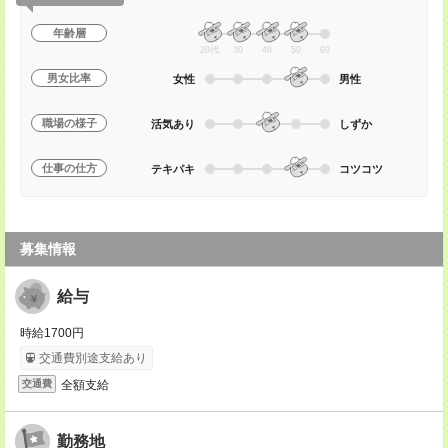
年齢層
20代
30
40
50
60
男女比率
女性
男性
職場の様子
活気あり
しずか
仕事の仕方
テキパキ
コツコツ
募集情報
給与
時給1700円
交通費別途支給あり
全額支給
交通費
勤務地