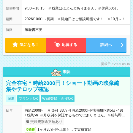
9:30～18:15 ※残業はほとんどありません。※休憩60分。
勤務時間
2026/10/01～長期 ※開始日はご相談可能です！ ※10月～！
期間
履歴書不要
特徴
気になる！
応募する
詳細へ
掲載日：2026.08.10
未読
完全在宅＊時給2000円！ショート動画の映像編
集やテロップ確認
派遣
ブランクOK
WEB登録・面接OK
時給2000円 月収例 33万円 時給2000円×実働8h×週5日×4週
給与
+残業5h ※月収例を保証するものではありません。※給与即受
取りサービス利用可（利用条件有）
交通費別途支給あり
1ヶ月3万円を上限として実費支給
交通費