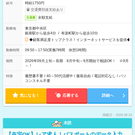
時給1750円
給与
交通費別途支給あり
全額支給
交通費
東京都中央区
勤務地
銀座駅から徒歩4分
/
有楽町駅から徒歩10分
◆顧客満足度トップクラス！インターネットサービスを提供◆
09:50～17:50(実働7時間 休憩1時間)
勤務時間
2026年09月上旬～長期 8月中旬～9月開始で相談OK！ ※9月
期間
～！
履歴書不要
/
40～50代活躍中
/
服装自由
/
電話対応なし
/
パソ
特徴
コンスキル不要
気になる！
応募する
詳細へ
掲載日：2026.08.10
未読
【在宅OK】レア求人！パスポートのデータ入力