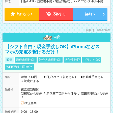
日払いOK
/
履歴書不要
/
電話対応なし
/
パソコンスキル不要
特徴
気になる！
応募する
詳細へ
掲載日：2026.08.07
未読
【シフト自由・現金手渡しOK】iPhoneなどス
マホの充電を繋げるだけ！
派遣
職種未経験OK
社会人未経験OK
大学生歓迎
ブランクOK
WEB登録・面接OK
時給1414円～ ▼日払いOK（規定あり） ■初勤務手当あり
給与
※規定による
東京都新宿区
勤務地
新宿駅から徒歩
/
新宿三丁目駅から徒歩
/
高田馬場駅から徒歩
/
…
物流企業
9:00～18:00
勤務時間