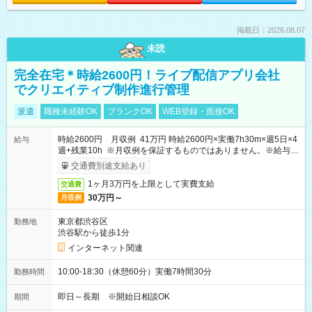
掲載日：2026.08.07
未読
完全在宅＊時給2600円！ライブ配信アプリ会社
でクリエイティブ制作進行管理
派遣
職種未経験OK
ブランクOK
WEB登録・面接OK
時給2600円 月収例 41万円 時給2600円×実働7h30m×週5日×4
給与
週+残業10h ※月収例を保証するものではありません。※給与即
受取りサービス利用可（利用条件有）
交通費別途支給あり
1ヶ月3万円を上限として実費支給
交通費
30万円～
月収例
東京都渋谷区
勤務地
渋谷駅から徒歩1分
インターネット関連
10:00-18:30（休憩60分）実働7時間30分
勤務時間
即日～長期 ※開始日相談OK
期間