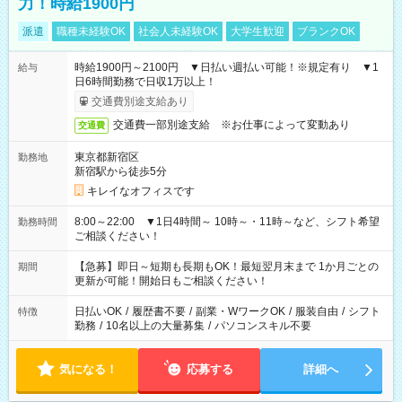
力！時給1900円
派遣
職種未経験OK
社会人未経験OK
大学生歓迎
ブランクOK
時給1900円～2100円 ▼日払い週払い可能！※規定有り ▼1
給与
日6時間勤務で日収1万以上！
交通費別途支給あり
交通費一部別途支給 ※お仕事によって変動あり
交通費
東京都新宿区
勤務地
新宿駅から徒歩5分
キレイなオフィスです
8:00～22:00 ▼1日4時間～ 10時～・11時～など、シフト希望
勤務時間
ご相談ください！
【急募】即日～短期も長期もOK！最短翌月末まで 1か月ごとの
期間
更新が可能！開始日もご相談ください！
日払いOK
/
履歴書不要
/
副業・WワークOK
/
服装自由
/
シフト
特徴
勤務
/
10名以上の大量募集
/
パソコンスキル不要
気になる！
応募する
詳細へ