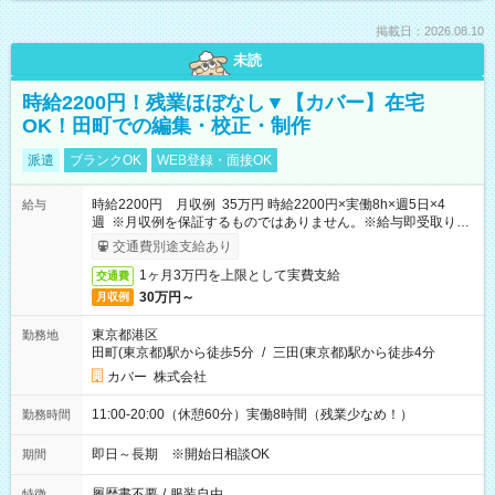
掲載日：2026.08.10
未読
時給2200円！残業ほぼなし▼【カバー】在宅
OK！田町での編集・校正・制作
派遣
ブランクOK
WEB登録・面接OK
時給2200円 月収例 35万円 時給2200円×実働8h×週5日×4
給与
週 ※月収例を保証するものではありません。※給与即受取りサ
ービス利用可（利用条件有）
交通費別途支給あり
1ヶ月3万円を上限として実費支給
交通費
30万円～
月収例
東京都港区
勤務地
田町(東京都)駅から徒歩5分
/
三田(東京都)駅から徒歩4分
カバー 株式会社
11:00-20:00（休憩60分）実働8時間（残業少なめ！）
勤務時間
即日～長期 ※開始日相談OK
期間
履歴書不要
/
服装自由
特徴