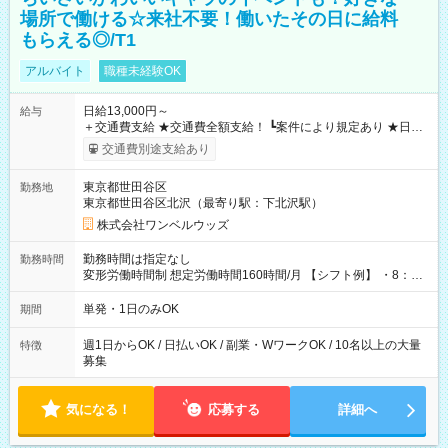
場所で働ける☆来社不要！働いたその日に給料
もらえる◎/T1
アルバイト
職種未経験OK
日給13,000円～
給与
＋交通費支給 ★交通費全額支給！ ┗案件により規定あり ★日払
いOK！（規定あり） ┗働いたその日に現金GET♪ お仕事後はコ
交通費別途支給あり
ンビニATMから 日払い分を引き落とせます！ 【試用期間】試
用期間なし
東京都世田谷区
勤務地
東京都世田谷区北沢（最寄り駅：下北沢駅）
株式会社ワンベルウッズ
勤務時間は指定なし
勤務時間
変形労働時間制 想定労働時間160時間/月 【シフト例】 ・8：00
～21：00
単発・1日のみOK
期間
週1日からOK / 日払いOK / 副業・WワークOK / 10名以上の大量
特徴
募集
気になる！
応募する
詳細へ