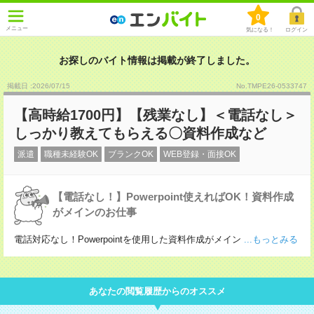
0
メニュー
気になる！
ログイン
お探しのバイト情報は掲載が終了しました。
掲載日 :2026
/
07
/
15
No.TMPE26-0533747
【高時給1700円】【残業なし】＜電話なし＞
しっかり教えてもらえる〇資料作成など
派遣
職種未経験OK
ブランクOK
WEB登録・面接OK
【電話なし！】Powerpoint使えればOK！資料作成
がメインのお仕事
電話対応なし！Powerpointを使用した資料作成がメイン
...もっとみる
あなたの閲覧履歴からのオススメ