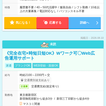
と、もう1つのお仕事の勤務時間。 合計で週40時間を超える場
合は応募できません。
履歴書不要
/
40～50代活躍中
/
服装自由
/
シフト勤務
/
10名以
特徴
上の大量募集
/
電話対応なし
/
パソコンスキル不要
気になる！
応募する
詳細へ
掲載日：2026.08.10
未読
《完全在宅×時短日短OK》Wワーク可〇Web広
告運用サポート
派遣
ブランクOK
WEB登録・面接OK
時給2100～2200円＋交
給与
交通費別途支給あり
交通費支給(規定有り)
交通費
東京都新宿区
勤務地
新宿御苑前駅から徒歩3分
/
新宿三丁目駅から徒歩4分
マスコミ関連