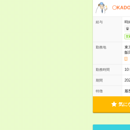
〇KAD
時給
給与
交
東
勤務地
飯
10
勤務時間
2
期間
履
特徴
気に