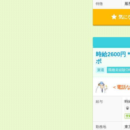
履
特徴
気に
時給2600
ポ
派遣
職種未経験O
＜電話
時給
給与
交
東
勤務地