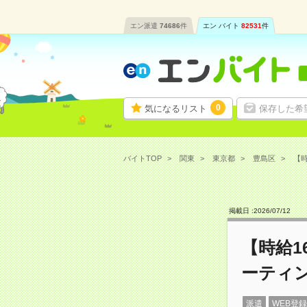
エン派遣
74686
件
エン バイト
82531
件
0
気になるリスト
保存した希
バイトTOP
関東
東京都
豊島区
【時
掲載日 :
2026
/
07
/
12
【時給1
ーティ
派遣
WEB登