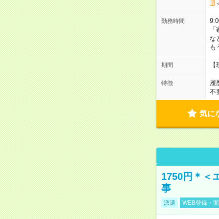
9:
勤務時間
「
な
も
【
期間
履
特徴
不
気に
1750円＊
事
派遣
WEB登録・面