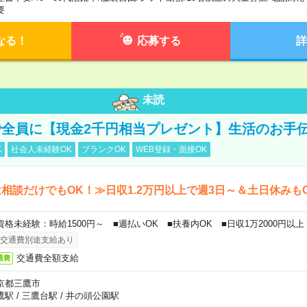
要
なる！
応募する
詳
未読
全員に【現金2千円相当プレゼント】生活のお手
K
社会人未経験OK
ブランクOK
WEB登録・面接OK
相談だけでもOK！≫日収1.2万円以上で週3日～＆土日休みも
資格未経験：時給1500円～ ■週払いOK ■扶養内OK ■日収1万2000円以上
交通費別途支給あり
交通費全額支給
通費
京都三鷹市
鷹駅
/
三鷹台駅
/
井の頭公園駅