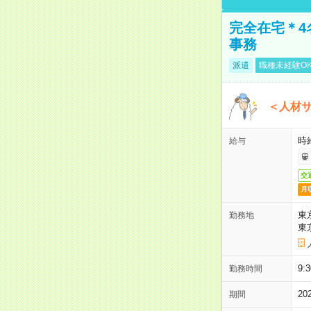
完全在宅＊4
事務
派遣
職種未経験O
＜人材
時
給与
交
月
東
勤務地
東
9
勤務時間
2
期間