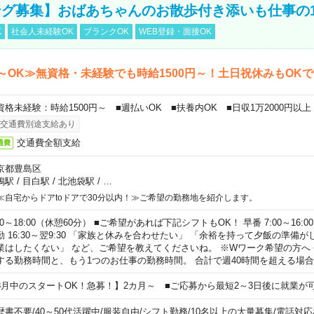
グ募集】おばあちゃんのお散歩付き添いも仕事の
K
社会人未経験OK
ブランクOK
WEB登録・面接OK
～OK≫無資格・未経験でも時給1500円～！土日祝休みもOK
資格未経験：時給1500円～ ■週払いOK ■扶養内OK ■日収1万2000円以上
交通費別途支給あり
交通費全額支給
通費
京都豊島区
鴨駅
/
目白駅
/
北池袋駅
/
…
≪自宅からドアtoドアで30分以内！≫ご希望の勤務地を紹介します。
00～18:00（休憩60分） ■ご希望があれば下記シフトもOK！ 早番 7:00～16:00 遅
勤 16:30～翌9:30 「家族と休みを合わせたい」 「余裕を持って夕飯の準備
業はしたくない」 など、ご希望を教えてくださいね。 ※Wワーク希望の方へ
する勤務時間と、もう1つのお仕事の勤務時間。 合計で週40時間を超える場
8月中のスタートOK！急募！】2カ月～ ■ご応募から最短2～3日後に就業が
歴書不要
/
40～50代活躍中
/
服装自由
/
シフト勤務
/
10名以上の大量募集
/
電話対応