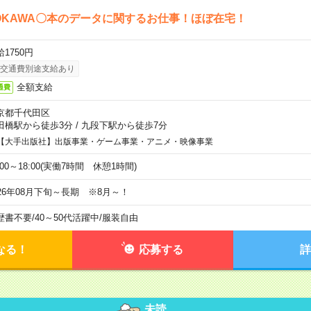
OKAWA〇本のデータに関するお仕事！ほぼ在宅！
1750円
交通費別途支給あり
全額支給
通費
京都千代田区
田橋駅から徒歩3分
/
九段下駅から徒歩7分
【大手出版社】出版事業・ゲーム事業・アニメ・映像事業
:00～18:00(実働7時間 休憩1時間)
026年08月下旬～長期 ※8月～！
歴書不要
/
40～50代活躍中
/
服装自由
なる！
応募する
詳
未読