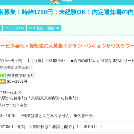
名募集！時給1750円！未経験OK！内定通知書の
K
ブランクOK
WEB登録・面接OK
サービス会社＞複数名の大募集！グラントウキョウサウスタワ
給1750円＋交 【月収例】290,937円～ ■給与の前払いが可能な速払いサー
交通費別途支給あり
交通費支給あり
通費
25～30万円
収例
京都千代田区
京駅から徒歩1分
/
京橋(東京都)駅から徒歩5分
人材サービス会社
:30～18:15 ※残業はほとんどありません。※休憩60分。
026/10/01～長期 ※開始日はご相談可能です！ ※10月～！