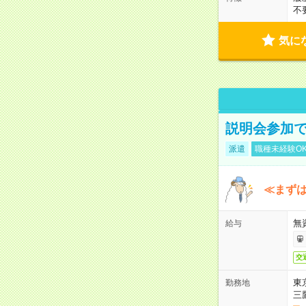
不
気に
説明会参加で
派遣
職種未経験O
≪まずは
無
給与
交
東
勤務地
三