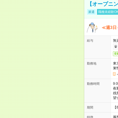
【オープニン
派遣
職種未経験O
≪週3日
無
給与
交
東
勤務地
巣
9:
勤務時間
夜
残
望
【
期間
履
特徴