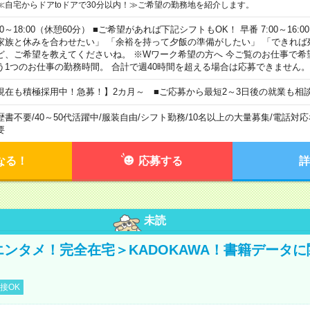
≪自宅からドアtoドアで30分以内！≫ご希望の勤務地を紹介します。
00～18:00（休憩60分） ■ご希望があれば下記シフトもOK！ 早番 7:00～16:00 遅
家族と休みを合わせたい」 「余裕を持って夕飯の準備がしたい」 「できれば
ど、ご希望を教えてくださいね。 ※Wワーク希望の方へ 今ご覧のお仕事で希
う1つのお仕事の勤務時間。 合計で週40時間を超える場合は応募できません。
現在も積極採用中！急募！】2カ月～ ■ご応募から最短2～3日後の就業も相
歴書不要
/
40～50代活躍中
/
服装自由
/
シフト勤務
/
10名以上の大量募集
/
電話対応
要
なる！
応募する
詳
未読
＜エンタメ！完全在宅＞KADOKAWA！書籍データ
接OK