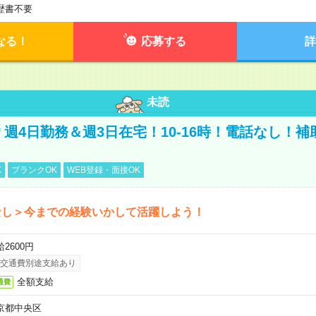
歴書不要
なる！
応募する
詳
未読
円＊週4日勤務＆週3日在宅！10-16時！電話なし！
K
ブランクOK
WEB登録・面接OK
なし＞今までの経験いかして活躍しよう！
2600円
交通費別途支給あり
全額支給
通費
京都中央区