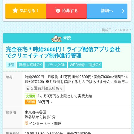
気になる！
応募する
詳細へ
掲載日：2026.08.07
未読
完全在宅＊時給2600円！ライブ配信アプリ会社
でクリエイティブ制作進行管理
派遣
職種未経験OK
ブランクOK
WEB登録・面接OK
時給2600円 月収例 41万円 時給2600円×実働7h30m×週5日×4
給与
週+残業10h ※月収例を保証するものではありません。※給与即
受取りサービス利用可（利用条件有）
交通費別途支給あり
1ヶ月3万円を上限として実費支給
交通費
30万円～
月収例
東京都渋谷区
勤務地
渋谷駅から徒歩1分
インターネット関連
10:00-18:30（休憩60分）実働7時間30分
勤務時間