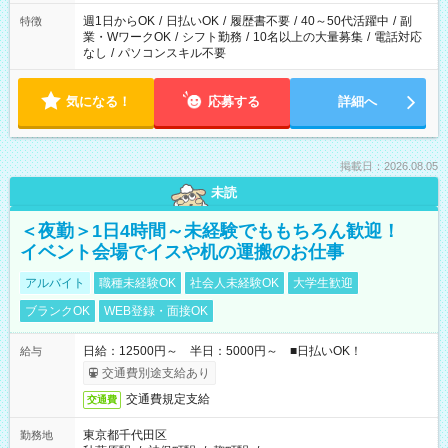
週1日からOK
/
日払いOK
/
履歴書不要
/
40～50代活躍中
/
副
特徴
業・WワークOK
/
シフト勤務
/
10名以上の大量募集
/
電話対応
なし
/
パソコンスキル不要
気になる！
応募する
詳細へ
掲載日：2026.08.05
未読
＜夜勤＞1日4時間～未経験でももちろん歓迎！
イベント会場でイスや机の運搬のお仕事
アルバイト
職種未経験OK
社会人未経験OK
大学生歓迎
ブランクOK
WEB登録・面接OK
日給：12500円～ 半日：5000円～ ■日払いOK！
給与
交通費別途支給あり
交通費規定支給
交通費
東京都千代田区
勤務地