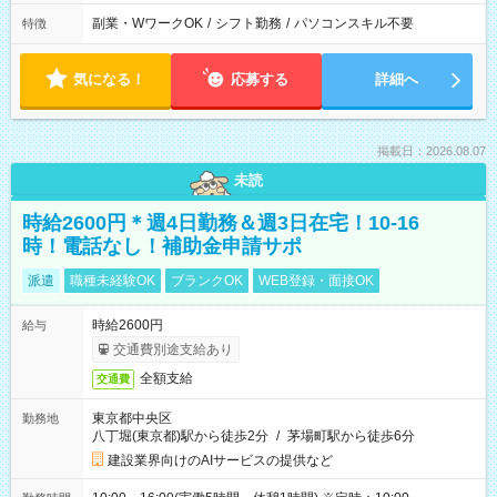
副業・WワークOK
/
シフト勤務
/
パソコンスキル不要
特徴
気になる！
応募する
詳細へ
掲載日：2026.08.07
未読
時給2600円＊週4日勤務＆週3日在宅！10-16
時！電話なし！補助金申請サポ
派遣
職種未経験OK
ブランクOK
WEB登録・面接OK
時給2600円
給与
交通費別途支給あり
全額支給
交通費
東京都中央区
勤務地
八丁堀(東京都)駅から徒歩2分
/
茅場町駅から徒歩6分
建設業界向けのAIサービスの提供など