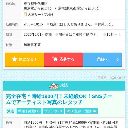
東京都千代田区
勤務地
東京駅から徒歩1分
/
京橋(東京都)駅から徒歩5分
人材サービス会社
9:30～18:15 ※残業はほとんどありません。※休憩60分。
勤務時間
2026/10/01～長期 ※開始日はご相談可能です！ ※10月～！
期間
履歴書不要
特徴
気になる！
応募する
詳細へ
掲載日：2026.08.07
未読
完全在宅＊時給1900円！未経験OK！SNSチー
ムでアーティスト写真のレタッチ
派遣
職種未経験OK
ブランクOK
WEB登録・面接OK
時給1900円 月収例 31万円 時給1900円×実働8h×週5日×4週
給与
+残業5h ※月収例を保証するものではありません。※給与即受