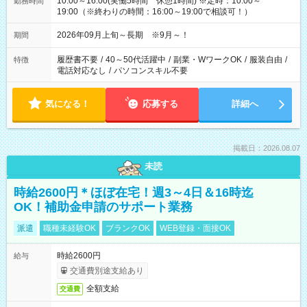
10:00～16:00(実働5時間 休憩1時間) ※定時：10:00～
勤務時間
19:00（※終わりの時間：16:00～19:00で相談可！）
2026年09月上旬～長期 ※9月～！
期間
履歴書不要
/
40～50代活躍中
/
副業・WワークOK
/
服装自由
/
特徴
電話対応なし
/
パソコンスキル不要
気になる！
応募する
詳細へ
掲載日：2026.08.07
未読
時給2600円＊ほぼ在宅！週3～4日＆16時迄
OK！補助金申請のサポート業務
派遣
職種未経験OK
ブランクOK
WEB登録・面接OK
時給2600円
給与
交通費別途支給あり
全額支給
交通費