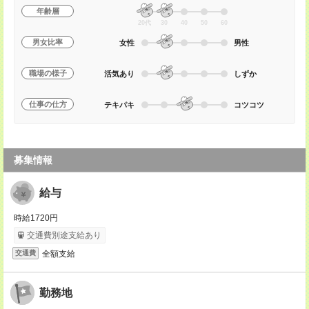
年齢層
20代
30
40
50
60
男女比率
女性
男性
職場の様子
活気あり
しずか
仕事の仕方
テキパキ
コツコツ
募集情報
給与
時給1720円
交通費別途支給あり
全額支給
交通費
勤務地