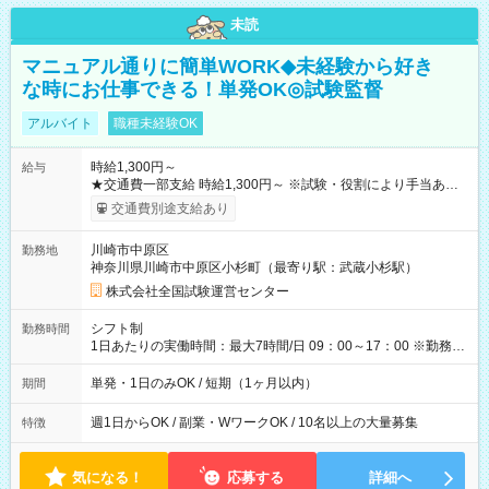
未読
マニュアル通りに簡単WORK◆未経験から好き
な時にお仕事できる！単発OK◎試験監督
アルバイト
職種未経験OK
時給1,300円～
給与
★交通費一部支給 時給1,300円～ ※試験・役割により手当あり
※勤務回数により昇給あり 【即給（前払い）オプションあ
交通費別途支給あり
り！】 希望される場合、勤務から1週間ほどで給与の一部を受け
取れます。 ※手数料418円がかかります。 【過去試験日の収入
川崎市中原区
勤務地
例】 ・河合塾模擬試験 8:30～17:30（休憩1時間） 時給1,300円
神奈川県川崎市中原区小杉町（最寄り駅：武蔵小杉駅）
×8時間＝日収10,400円＋交通費 ※当日の役割により時給＋100
円の場合あり ・国家試験 7:00～13:30（休憩なし） 時給1,300
株式会社全国試験運営センター
円（役割手当＋100円）×6時間＝日収8,400円＋交通費 【試用期
間】試用期間なし
シフト制
勤務時間
1日あたりの実働時間：最大7時間/日 09：00～17：00 ※勤務時
間は 試験により異なります。
単発・1日のみOK / 短期（1ヶ月以内）
期間
週1日からOK / 副業・WワークOK / 10名以上の大量募集
特徴
気になる！
応募する
詳細へ