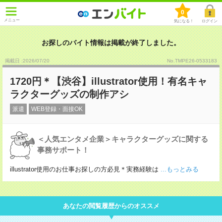
0
メニュー
気になる！
ログイン
お探しのバイト情報は掲載が終了しました。
掲載日 :2026
/
07
/
20
No.TMPE26-0533183
1720円＊【渋谷】illustrator使用！有名キャ
ラクターグッズの制作アシ
派遣
WEB登録・面接OK
＜人気エンタメ企業＞キャラクターグッズに関する
事務サポート！
illustrator使用のお仕事お探しの方必見＊実務経験は
...もっとみる
あなたの閲覧履歴からのオススメ