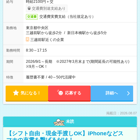
時給2100円＋交
給与
交通費別途支給あり
交通費実費支給（当社規定あり）
交通費
東京都中央区
勤務地
三越前駅から徒歩2分
/
新日本橋駅から徒歩5分
三越前駅近くの企業
8:30～17:15
勤務時間
2026/9/1～長期 ※2027年3月末まで(期間延長の可能性あり)
期間
※9月～OK！
履歴書不要
/
40～50代活躍中
特徴
気になる！
応募する
詳細へ
掲載日：2026.08.07
未読
【シフト自由・現金手渡しOK】iPhoneなどス