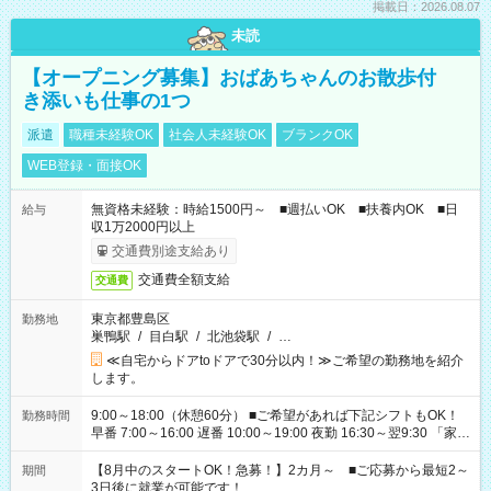
掲載日：2026.08.07
未読
【オープニング募集】おばあちゃんのお散歩付
き添いも仕事の1つ
派遣
職種未経験OK
社会人未経験OK
ブランクOK
WEB登録・面接OK
無資格未経験：時給1500円～ ■週払いOK ■扶養内OK ■日
給与
収1万2000円以上
交通費別途支給あり
交通費全額支給
交通費
東京都豊島区
勤務地
巣鴨駅
/
目白駅
/
北池袋駅
/
…
≪自宅からドアtoドアで30分以内！≫ご希望の勤務地を紹介
します。
9:00～18:00（休憩60分） ■ご希望があれば下記シフトもOK！
勤務時間
早番 7:00～16:00 遅番 10:00～19:00 夜勤 16:30～翌9:30 「家族
と休みを合わせたい」 「余裕を持って夕飯の準備がしたい」
「できれば残業はしたくない」 など、ご希望を教えてください
【8月中のスタートOK！急募！】2カ月～ ■ご応募から最短2～
期間
ね。 ※Wワーク希望の方へ 今ご覧のお仕事で希望する勤務時間
3日後に就業が可能です！