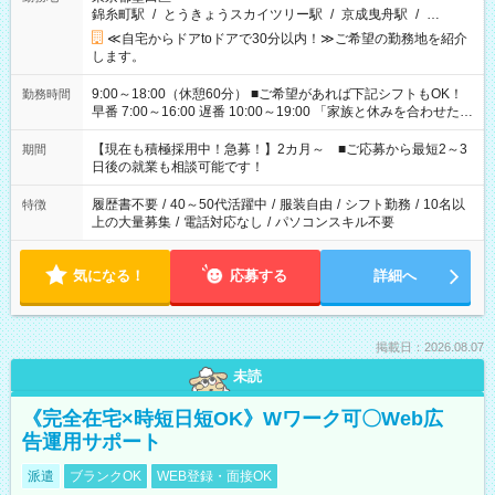
錦糸町駅
/
とうきょうスカイツリー駅
/
京成曳舟駅
/
…
≪自宅からドアtoドアで30分以内！≫ご希望の勤務地を紹介
します。
9:00～18:00（休憩60分） ■ご希望があれば下記シフトもOK！
勤務時間
早番 7:00～16:00 遅番 10:00～19:00 「家族と休みを合わせた
い」 「余裕を持って夕飯の準備がしたい」 「できれば残業はし
たくない」 など、ご希望を教えてくださいね。 ※Wワーク希望
【現在も積極採用中！急募！】2カ月～ ■ご応募から最短2～3
期間
の方へ 今ご覧のお仕事で希望する勤務時間と、もう1つのお仕事
日後の就業も相談可能です！
の勤務時間。 合計で週40時間を超える場合は応募できません。
履歴書不要
/
40～50代活躍中
/
服装自由
/
シフト勤務
/
10名以
特徴
上の大量募集
/
電話対応なし
/
パソコンスキル不要
気になる！
応募する
詳細へ
掲載日：2026.08.07
未読
《完全在宅×時短日短OK》Wワーク可〇Web広
告運用サポート
派遣
ブランクOK
WEB登録・面接OK