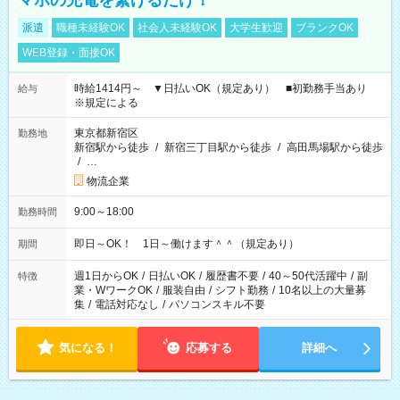
マホの充電を繋げるだけ！
派遣
職種未経験OK
社会人未経験OK
大学生歓迎
ブランクOK
WEB登録・面接OK
時給1414円～ ▼日払いOK（規定あり） ■初勤務手当あり
給与
※規定による
東京都新宿区
勤務地
新宿駅から徒歩
/
新宿三丁目駅から徒歩
/
高田馬場駅から徒歩
/
…
物流企業
9:00～18:00
勤務時間
即日～OK！ 1日～働けます＾＾（規定あり）
期間
週1日からOK
/
日払いOK
/
履歴書不要
/
40～50代活躍中
/
副
特徴
業・WワークOK
/
服装自由
/
シフト勤務
/
10名以上の大量募
集
/
電話対応なし
/
パソコンスキル不要
気になる！
応募する
詳細へ