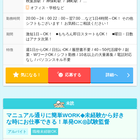
秋葉原駅
/
神保町駅
/
麹町駅
/
…
オフィス・学校など
20:00～24：00 22：00～翌7:00 …など1日4時間～OK！ その他
勤務時間
シフトもございます！ お気軽にご相談ください！
激短1日～OK！ ■もちろん即日スタートもOK！ ■曜日・日数
期間
はアナタ次第！
週1日からOK
/
日払いOK
/
履歴書不要
/
40～50代活躍中
/
副
特徴
業・WワークOK
/
シフト勤務
/
10名以上の大量募集
/
電話対応
なし
/
パソコンスキル不要
気になる！
応募する
詳細へ
未読
マニュアル通りに簡単WORK◆未経験から好き
な時にお仕事できる！単発OK◎試験監督
アルバイト
職種未経験OK