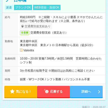
フ 日本橋
派遣
ブランクOK
WEB登録・面接OK
時給1800円 ※ご経験・スキルにより優遇 スマホでかんたんに
給与
前払いで給与が受け取れます（※上限、条件あり）
交通費別途支給あり
交通費全額支給（規定あり）
交通費
東京都中央区
勤務地
東京都中央区 東京メトロ 日本橋駅から直結（徒歩1分）
Valextra
10:00～20:00 実働7.5時間／休憩1.5時間 営業時間に合わせた
勤務時間
シフト制
3か月程度の短期予定 ※開始日はお気軽にご相談ください
期間
副業・WワークOK
/
シフト勤務
/
パソコンスキル不要
特徴
気になる！
応募する
詳細へ
掲載日：2026.08.07