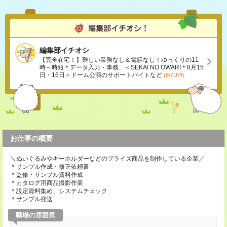
編集部イチオシ
【完全在宅！】難しい業務なし＆電話なし！ゆっくりの11
時～時短＊データ入力・事務、＜SEKAI NO OWARI＊8月15
日・16日＞ドーム公演のサポートバイトなど
(8/7UP!)
お仕事の概要
＼ぬいぐるみやキーホルダーなどのプライズ商品を制作している企業／
＊サンプル作成・修正依頼書
＊監修・サンプル資料作成
＊カタログ用商品撮影作業
＊設定資料集め、システムチェック
＊サンプル発送
職場の雰囲気