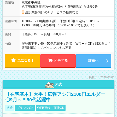
東京都中央区
勤務地
八丁堀(東京都)駅から徒歩2分
/
茅場町駅から徒歩6分
建設業界向けのAIサービスの提供など
10:00～17:00(実働6時間 休憩1時間) ※定時：10:00～
勤務時間
19:00（※終わりの時間：16:00～19:00で相談可！）
【急募】即日～長期 ※8月～！
期間
履歴書不要
/
40～50代活躍中
/
副業・WワークOK
/
服装自由
/
特徴
電話対応なし
/
パソコンスキル不要
気になる！
応募する
詳細へ
掲載日：2026.08.05
未読
【在宅基本】大手！広報アシ〇2100円エルダー
〇9月～＊50代活躍中
派遣
ブランクOK
WEB登録・面接OK