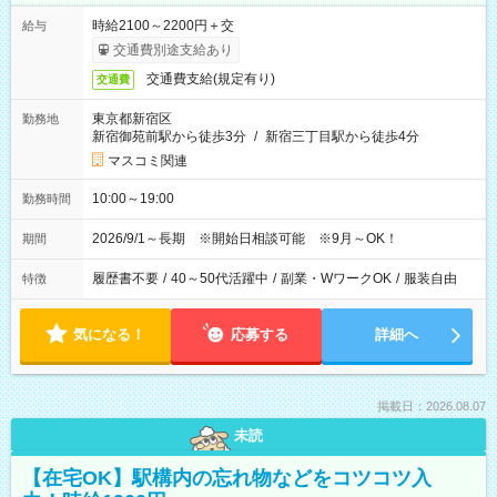
時給2100～2200円＋交
給与
交通費別途支給あり
交通費支給(規定有り)
交通費
東京都新宿区
勤務地
新宿御苑前駅から徒歩3分
/
新宿三丁目駅から徒歩4分
マスコミ関連
10:00～19:00
勤務時間
2026/9/1～長期 ※開始日相談可能 ※9月～OK！
期間
履歴書不要
/
40～50代活躍中
/
副業・WワークOK
/
服装自由
特徴
気になる！
応募する
詳細へ
掲載日：2026.08.07
未読
【在宅OK】駅構内の忘れ物などをコツコツ入