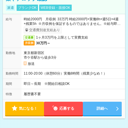
派遣
ブランクOK
WEB登録・面接OK
時給2000円 月収例 33万円 時給2000円×実働8h×週5日×4週
給与
+残業5h ※月収例を保証するものではありません。※給与即受
取りサービス利用可（利用条件有）
交通費別途支給あり
1ヶ月3万円を上限として実費支給
交通費
30万円～
月収例
東京都新宿区
勤務地
市ケ谷駅から徒歩3分
放送
11:00-20:00（休憩60分）実働8時間（残業少なめ！）
勤務時間
即日～長期 ※開始日相談OK
期間
履歴書不要
特徴
気になる！
応募する
詳細へ