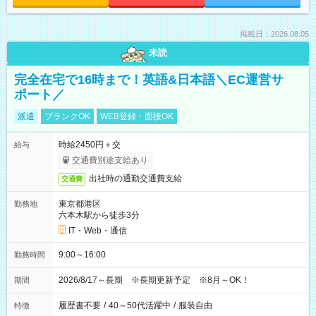
掲載日：2026.08.05
未読
完全在宅で16時まで！英語&日本語＼EC運営サ
ポート／
派遣
ブランクOK
WEB登録・面接OK
時給2450円＋交
給与
交通費別途支給あり
出社時の通勤交通費支給
交通費
東京都港区
勤務地
六本木駅から徒歩3分
IT・Web・通信
9:00～16:00
勤務時間
2026/8/17～長期 ※長期更新予定 ※8月～OK！
期間
履歴書不要
/
40～50代活躍中
/
服装自由
特徴