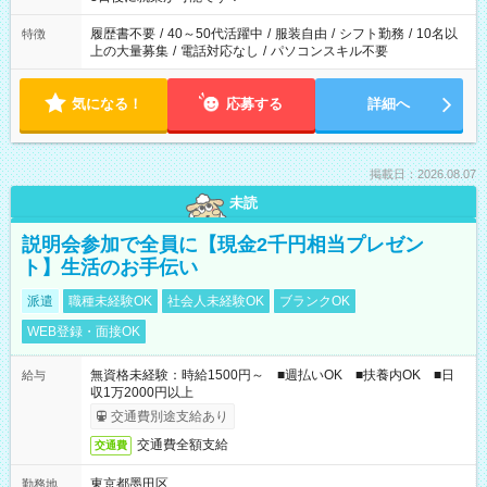
と、もう1つのお仕事の勤務時間。 合計で週40時間を超える場
合は応募できません。
履歴書不要
/
40～50代活躍中
/
服装自由
/
シフト勤務
/
10名以
特徴
上の大量募集
/
電話対応なし
/
パソコンスキル不要
気になる！
応募する
詳細へ
掲載日：2026.08.07
未読
説明会参加で全員に【現金2千円相当プレゼン
ト】生活のお手伝い
派遣
職種未経験OK
社会人未経験OK
ブランクOK
WEB登録・面接OK
無資格未経験：時給1500円～ ■週払いOK ■扶養内OK ■日
給与
収1万2000円以上
交通費別途支給あり
交通費全額支給
交通費
東京都墨田区
勤務地