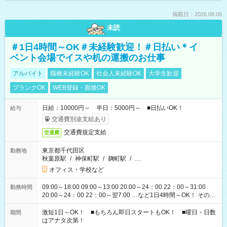
掲載日：2026.08.06
未読
＃1日4時間～OK＃未経験歓迎！＃日払い＊イ
ベント会場でイスや机の運搬のお仕事
アルバイト
職種未経験OK
社会人未経験OK
大学生歓迎
ブランクOK
WEB登録・面接OK
日給：10000円～ 半日：5000円～ ■日払いOK！
給与
交通費別途支給あり
交通費規定支給
交通費
東京都千代田区
勤務地
秋葉原駅
/
神保町駅
/
麹町駅
/
…
オフィス・学校など
09:00～18:00 09:00～13:00 20:00～24：00 22：00～31:00
勤務時間
20:00～24：00 22：00～翌7:00 …など1日4時間～OK！ その他
シフトもございます！ お気軽にご相談ください！
激短1日～OK！ ■もちろん即日スタートもOK！ ■曜日・日数
期間
はアナタ次第！