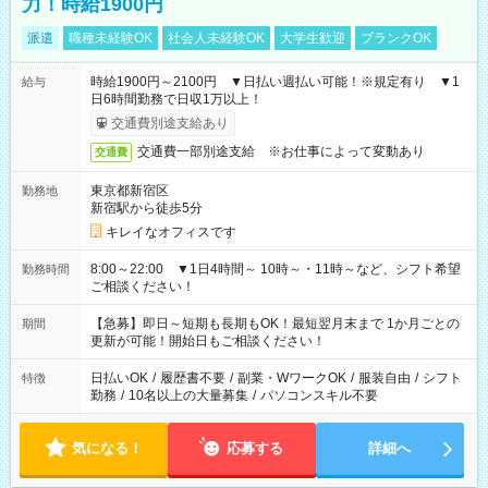
力！時給1900円
派遣
職種未経験OK
社会人未経験OK
大学生歓迎
ブランクOK
時給1900円～2100円 ▼日払い週払い可能！※規定有り ▼1
給与
日6時間勤務で日収1万以上！
交通費別途支給あり
交通費一部別途支給 ※お仕事によって変動あり
交通費
東京都新宿区
勤務地
新宿駅から徒歩5分
キレイなオフィスです
8:00～22:00 ▼1日4時間～ 10時～・11時～など、シフト希望
勤務時間
ご相談ください！
【急募】即日～短期も長期もOK！最短翌月末まで 1か月ごとの
期間
更新が可能！開始日もご相談ください！
日払いOK
/
履歴書不要
/
副業・WワークOK
/
服装自由
/
シフト
特徴
勤務
/
10名以上の大量募集
/
パソコンスキル不要
気になる！
応募する
詳細へ