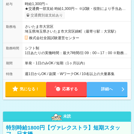
時給1,300円～
給与
★交通費一部支給 時給1,300円～ ※試験・役割により手当あり
※勤務回数により昇給あり 【即給（前払い）オプションあ
交通費別途支給あり
り！】 希望される場合、勤務から1週間ほどで給与の一部を受け
取れます。 ※手数料418円がかかります。 【過去試験日の収入
さいたま市大宮区
勤務地
例】 ・河合塾模擬試験 8:30～17:30（休憩1時間） 時給1,300円
埼玉県埼玉県さいたま市大宮区錦町（最寄り駅：大宮駅）
×8時間＝日収10,400円＋交通費 ※当日の役割により時給＋100
円の場合あり ・国家試験 7:00～13:30（休憩なし） 時給1,300
株式会社全国試験運営センター
円（役割手当＋100円）×6時間＝日収8,400円＋交通費 【試用期
間】試用期間なし
シフト制
勤務時間
1日あたりの実働時間：最大7時間/日 09：00～17：00 ※勤務時
間は 試験により異なります。
単発・1日のみOK / 短期（1ヶ月以内）
期間
週1日からOK / 副業・WワークOK / 10名以上の大量募集
特徴
気になる！
応募する
詳細へ
未読
特別時給1800円【ヴァレクストラ】短期スタッ