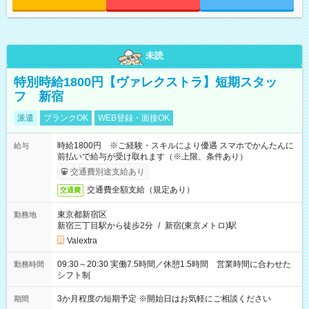
未読
特別時給1800円【ヴァレクストラ】短期スタッ
フ 新宿
派遣
ブランクOK
WEB登録・面接OK
時給1800円 ※ご経験・スキルにより優遇 スマホでかんたんに
給与
前払いで給与が受け取れます（※上限、条件あり）
交通費別途支給あり
交通費全額支給（規定あり）
交通費
東京都新宿区
勤務地
新宿三丁目駅から徒歩2分
/
新宿(東京メトロ)駅
Valextra
09:30～20:30 実働7.5時間／休憩1.5時間 営業時間に合わせた
勤務時間
シフト制
3か月程度の短期予定 ※開始日はお気軽にご相談ください
期間