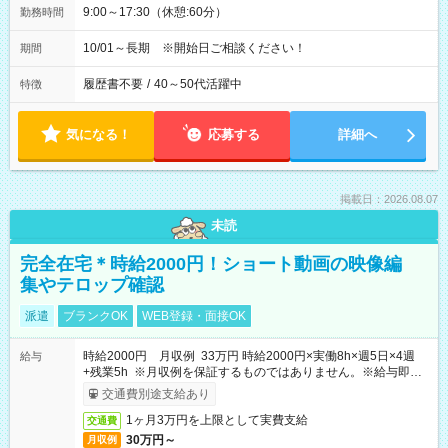
9:00～17:30（休憩:60分）
勤務時間
10/01～長期 ※開始日ご相談ください！
期間
履歴書不要
/
40～50代活躍中
特徴
気になる！
応募する
詳細へ
掲載日：2026.08.07
未読
完全在宅＊時給2000円！ショート動画の映像編
集やテロップ確認
派遣
ブランクOK
WEB登録・面接OK
時給2000円 月収例 33万円 時給2000円×実働8h×週5日×4週
給与
+残業5h ※月収例を保証するものではありません。※給与即受
取りサービス利用可（利用条件有）
交通費別途支給あり
1ヶ月3万円を上限として実費支給
交通費
30万円～
月収例