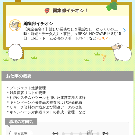
編集部イチオシ
【完全在宅！】難しい業務なし＆電話なし！ゆっくりの11
時～時短＊データ入力・事務、＜SEKAI NO OWARI＊8月15
日・16日＞ドーム公演のサポートバイトなど
(8/7UP!)
お仕事の概要
＊プロジェクト進捗管理
＊対象顧客リストの更新
＊社内システムやツールを用いた運営業務の遂行
＊キャンペーン応募作品の審査および評価補助
＊リサーチ資料の作成および関連データの収集
＊キャンペーン対象者リストの作成・管理 など
職場の雰囲気
男女比率
女性
男性