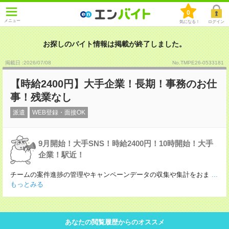
0
メニュー
気になる！
ログイン
お探しのバイト情報は掲載が終了しました。
掲載日 :2026
/
07
/
08
No.TMPE26-0533181
【時給2400円】大手企業！長期！事務のお仕
事！残業なし
派遣
WEB登録・面接OK
9月開始！大手SNS！時給2400円！10時開始！大手
企業！駅近！
チームの案件進捗の管理やキャンペーンデータの収集や集計をおま
...
もっとみる
あなたの閲覧履歴からのオススメ