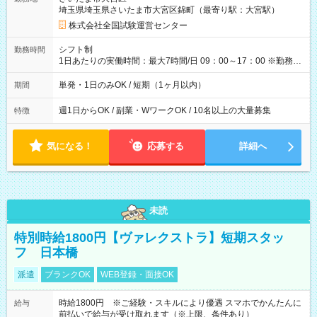
例】 ・河合塾模擬試験 8:30～17:30（休憩1時間） 時給1,300円
埼玉県埼玉県さいたま市大宮区錦町（最寄り駅：大宮駅）
×8時間＝日収10,400円＋交通費 ※当日の役割により時給＋100
円の場合あり ・国家試験 7:00～13:30（休憩なし） 時給1,300
株式会社全国試験運営センター
円（役割手当＋100円）×6時間＝日収8,400円＋交通費 【試用期
間】試用期間なし
シフト制
勤務時間
1日あたりの実働時間：最大7時間/日 09：00～17：00 ※勤務時
間は 試験により異なります。
単発・1日のみOK / 短期（1ヶ月以内）
期間
週1日からOK / 副業・WワークOK / 10名以上の大量募集
特徴
気になる！
応募する
詳細へ
未読
特別時給1800円【ヴァレクストラ】短期スタッ
フ 日本橋
派遣
ブランクOK
WEB登録・面接OK
時給1800円 ※ご経験・スキルにより優遇 スマホでかんたんに
給与
前払いで給与が受け取れます（※上限、条件あり）