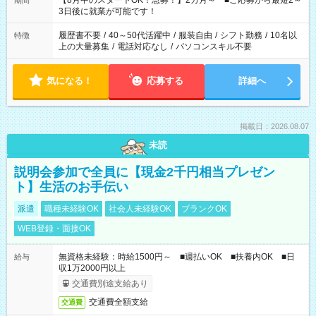
【8月中のスタートOK！急募！】2カ月～ ■ご応募から最短2～
期間
ね。 ※Wワーク希望の方へ 今ご覧のお仕事で希望する勤務時間
3日後に就業が可能です！
と、もう1つのお仕事の勤務時間。 合計で週40時間を超える場
合は応募できません。
履歴書不要
/
40～50代活躍中
/
服装自由
/
シフト勤務
/
10名以
特徴
上の大量募集
/
電話対応なし
/
パソコンスキル不要
気になる！
応募する
詳細へ
掲載日：2026.08.07
未読
説明会参加で全員に【現金2千円相当プレゼン
ト】生活のお手伝い
派遣
職種未経験OK
社会人未経験OK
ブランクOK
WEB登録・面接OK
無資格未経験：時給1500円～ ■週払いOK ■扶養内OK ■日
給与
収1万2000円以上
交通費別途支給あり
交通費全額支給
交通費