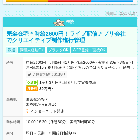
掲載日：2026.08.07
未読
完全在宅＊時給2600円！ライブ配信アプリ会社
でクリエイティブ制作進行管理
派遣
職種未経験OK
ブランクOK
WEB登録・面接OK
時給2600円 月収例 41万円 時給2600円×実働7h30m×週5日×4
給与
週+残業10h ※月収例を保証するものではありません。※給与即
受取りサービス利用可（利用条件有）
交通費別途支給あり
1ヶ月3万円を上限として実費支給
交通費
30万円～
月収例
東京都渋谷区
勤務地
渋谷駅から徒歩1分
インターネット関連
10:00-18:30（休憩60分）実働7時間30分
勤務時間
即日～長期 ※開始日相談OK
期間