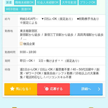
派遣
職種未経験OK
社会人未経験OK
大学生歓迎
ブランクOK
WEB登録・面接OK
時給1414円～ ▼日払いOK（規定あり） ■初勤務手当あり
給与
※規定による
東京都新宿区
勤務地
新宿駅から徒歩
/
新宿三丁目駅から徒歩
/
高田馬場駅から徒歩
/
…
物流企業
9:00～18:00
勤務時間
即日～OK！ 1日～働けます＾＾（規定あり）
期間
週1日からOK
/
日払いOK
/
履歴書不要
/
40～50代活躍中
/
副
特徴
業・WワークOK
/
服装自由
/
シフト勤務
/
10名以上の大量募
集
/
電話対応なし
/
パソコンスキル不要
気になる！
応募する
詳細へ