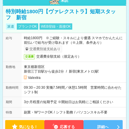
未読
特別時給1800円【ヴァレクストラ】短期スタッ
フ 新宿
派遣
ブランクOK
WEB登録・面接OK
時給1800円 ※ご経験・スキルにより優遇 スマホでかんたんに
給与
前払いで給与が受け取れます（※上限、条件あり）
交通費別途支給あり
交通費全額支給（規定あり）
交通費
東京都新宿区
勤務地
新宿三丁目駅から徒歩2分
/
新宿(東京メトロ)駅
Valextra
09:30～20:30 実働7.5時間／休憩1.5時間 営業時間に合わせた
勤務時間
シフト制
3か月程度の短期予定 ※開始日はお気軽にご相談ください
期間
副業・WワークOK
/
シフト勤務
/
パソコンスキル不要
特徴
気になる！
応募する
詳細へ