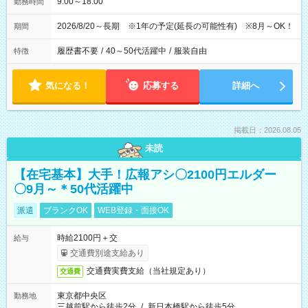
9:00～18:00
勤務時間
2026/8/20～長期 ※1年の予定(延長の可能性有) ※8月～OK！
期間
履歴書不要
/
40～50代活躍中
/
服装自由
特徴
気になる！
応募する
詳細へ
掲載日：2026.08.05
未読
【在宅基本】大手！広報アシ〇2100円エルダー
〇9月～＊50代活躍中
派遣
ブランクOK
WEB登録・面接OK
時給2100円＋交
給与
交通費別途支給あり
交通費実費支給（当社規定あり）
交通費
東京都中央区
勤務地
三越前駅から徒歩2分
/
新日本橋駅から徒歩5分