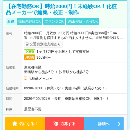
【在宅勤務OK】時給2000円！未経験OK！化粧
品メーカーで編集・校正・制作
派遣
職種未経験OK
ブランクOK
WEB登録・面接OK
時給2000円 月収例 32万円 時給2000円×実働8h×週5日×4
給与
週 ※月収例を保証するものではありません。※給与即受取りサ
ービス利用可（利用条件有）
交通費別途支給あり
1ヶ月3万円を上限として実費支給
交通費
30万円～
月収例
東京都港区
勤務地
新橋駅から徒歩5分
/
汐留駅から徒歩2分
化粧品メ－カ－
09:00-18:00（休憩60分）実働8時間（残業少なめ！）
勤務時間
2026年09月01日～長期 ※開始日相談OK ※9月～！
期間
履歴書不要
特徴
気になる！
応募する
詳細へ