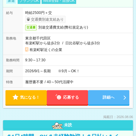
派遣
ブランクOK
WEB登録・面接OK
時給2500円＋交
給与
交通費別途支給あり
別途交通費支給(弊社規定あり)
交通費
東京都千代田区
勤務地
有楽町駅から徒歩2分
/
日比谷駅から徒歩3分
有楽町駅近くの企業
9:30～17:30
勤務時間
2026/9/1～長期 ※9月～OK！
期間
履歴書不要
/
40～50代活躍中
特徴
気になる！
応募する
詳細へ
掲載日：2026.08.06
未読