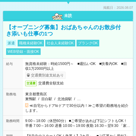
掲載日：2026.08.07
未読
【オープニング募集】おばあちゃんのお散歩付
き添いも仕事の1つ
派遣
職種未経験OK
社会人未経験OK
ブランクOK
WEB登録・面接OK
無資格未経験：時給1500円～ ■週払いOK ■扶養内OK ■日
給与
収1万2000円以上
交通費別途支給あり
交通費全額支給
交通費
東京都豊島区
勤務地
巣鴨駅
/
目白駅
/
北池袋駅
/
…
≪自宅からドアtoドアで30分以内！≫ご希望の勤務地を紹介
します。
9:00～18:00（休憩60分） ■ご希望があれば下記シフトもOK！
勤務時間
早番 7:00～16:00 遅番 10:00～19:00 夜勤 16:30～翌9:30 「家族
と休みを合わせたい」 「余裕を持って夕飯の準備がしたい」
「できれば残業はしたくない」 など、ご希望を教えてください