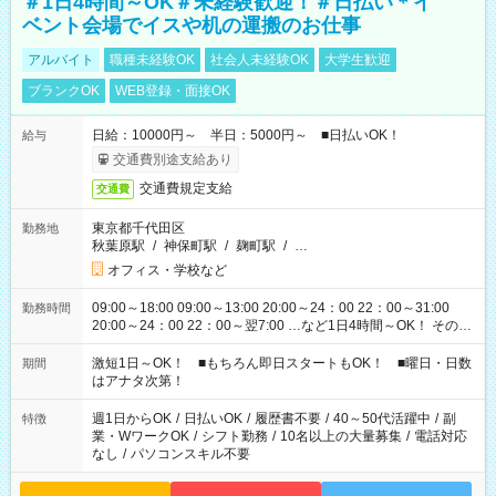
＃1日4時間～OK＃未経験歓迎！＃日払い＊イ
ベント会場でイスや机の運搬のお仕事
アルバイト
職種未経験OK
社会人未経験OK
大学生歓迎
ブランクOK
WEB登録・面接OK
日給：10000円～ 半日：5000円～ ■日払いOK！
給与
交通費別途支給あり
交通費規定支給
交通費
東京都千代田区
勤務地
秋葉原駅
/
神保町駅
/
麹町駅
/
…
オフィス・学校など
09:00～18:00 09:00～13:00 20:00～24：00 22：00～31:00
勤務時間
20:00～24：00 22：00～翌7:00 …など1日4時間～OK！ その他
シフトもございます！ お気軽にご相談ください！
激短1日～OK！ ■もちろん即日スタートもOK！ ■曜日・日数
期間
はアナタ次第！
週1日からOK
/
日払いOK
/
履歴書不要
/
40～50代活躍中
/
副
特徴
業・WワークOK
/
シフト勤務
/
10名以上の大量募集
/
電話対応
なし
/
パソコンスキル不要