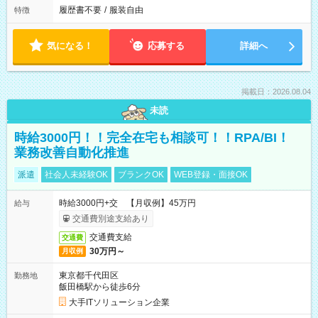
履歴書不要
/
服装自由
特徴
気になる！
応募する
詳細へ
掲載日：2026.08.04
未読
時給3000円！！完全在宅も相談可！！RPA/BI！
業務改善自動化推進
派遣
社会人未経験OK
ブランクOK
WEB登録・面接OK
時給3000円+交 【月収例】45万円
給与
交通費別途支給あり
交通費支給
交通費
30万円～
月収例
東京都千代田区
勤務地
飯田橋駅から徒歩6分
大手ITソリューション企業