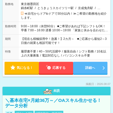
東京都墨田区
勤務地
錦糸町駅
/
とうきょうスカイツリー駅
/
京成曳舟駅
/
…
≪自宅からドアtoドアで30分以内！≫ご希望の勤務地を紹介
します。
9:00～18:00（休憩60分） ■ご希望があれば下記シフトもOK！
勤務時間
早番 7:00～16:00 遅番 10:00～19:00 「家族と休みを合わせた
い」 「余裕を持って夕飯の準備がしたい」 「できれば残業はし
たくない」 など、ご希望を教えてくださいね。 ※Wワーク希望
【現在も積極採用中！急募！】2カ月～ ■ご応募から最短2～3
期間
の方へ 今ご覧のお仕事で希望する勤務時間と、もう1つのお仕事
日後の就業も相談可能です！
の勤務時間。 合計で週40時間を超える場合は応募できません。
履歴書不要
/
40～50代活躍中
/
服装自由
/
シフト勤務
/
10名以
特徴
上の大量募集
/
電話対応なし
/
パソコンスキル不要
気になる！
応募する
詳細へ
掲載日：2026.08.07
未読
＼基本在宅×月給36万～／OAスキル生かせる！
データ分析