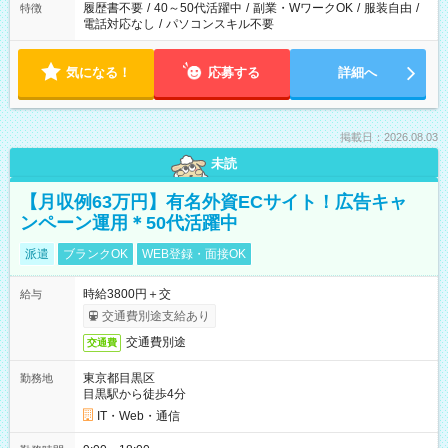
履歴書不要
/
40～50代活躍中
/
副業・WワークOK
/
服装自由
/
特徴
電話対応なし
/
パソコンスキル不要
気になる！
応募する
詳細へ
掲載日：2026.08.03
未読
【月収例63万円】有名外資ECサイト！広告キャ
ンペーン運用＊50代活躍中
派遣
ブランクOK
WEB登録・面接OK
時給3800円＋交
給与
交通費別途支給あり
交通費別途
交通費
東京都目黒区
勤務地
目黒駅から徒歩4分
IT・Web・通信