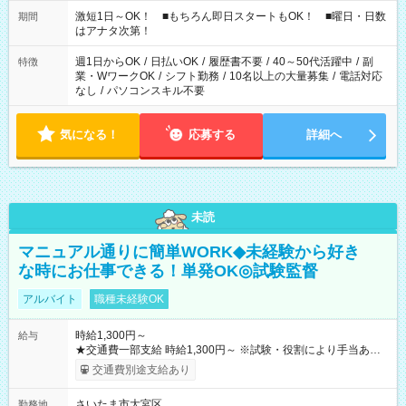
激短1日～OK！ ■もちろん即日スタートもOK！ ■曜日・日数
期間
はアナタ次第！
週1日からOK
/
日払いOK
/
履歴書不要
/
40～50代活躍中
/
副
特徴
業・WワークOK
/
シフト勤務
/
10名以上の大量募集
/
電話対応
なし
/
パソコンスキル不要
気になる！
応募する
詳細へ
未読
マニュアル通りに簡単WORK◆未経験から好き
な時にお仕事できる！単発OK◎試験監督
アルバイト
職種未経験OK
時給1,300円～
給与
★交通費一部支給 時給1,300円～ ※試験・役割により手当あり
※勤務回数により昇給あり 【即給（前払い）オプションあ
交通費別途支給あり
り！】 希望される場合、勤務から1週間ほどで給与の一部を受け
取れます。 ※手数料418円がかかります。 【過去試験日の収入
さいたま市大宮区
勤務地