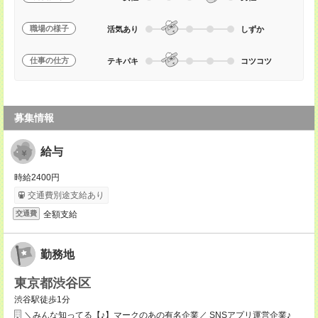
職場の様子
活気あり
しずか
仕事の仕方
テキパキ
コツコツ
募集情報
給与
時給2400円
交通費別途支給あり
全額支給
交通費
勤務地
東京都渋谷区
渋谷駅徒歩1分
＼みんな知ってる【♪】マークのあの有名企業／ SNSアプリ運営企業♪