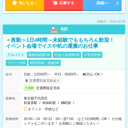
気になる！
応募する
詳細へ
掲載日：2026.08.05
未読
＜夜勤＞1日4時間～未経験でももちろん歓迎！
イベント会場でイスや机の運搬のお仕事
アルバイト
職種未経験OK
社会人未経験OK
大学生歓迎
ブランクOK
WEB登録・面接OK
日給：12500円～ 半日：5000円～ ■日払いOK！
給与
交通費別途支給あり
交通費規定支給
交通費
東京都千代田区
勤務地
秋葉原駅
/
神保町駅
/
麹町駅
/
…
オフィス・学校など
20:00～24：00 22：00～翌7:00 …など1日4時間～OK！ その他
勤務時間
シフトもございます！ お気軽にご相談ください！