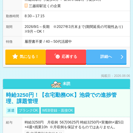
三越前駅近くの企業
8:30～17:15
勤務時間
2026/9/1～長期 ※2027年3月末まで(期間延長の可能性あり)
期間
※9月～OK！
履歴書不要
/
40～50代活躍中
特徴
気になる！
応募する
詳細へ
掲載日：2026.08.06
未読
時給3250円！【在宅勤務OK】池袋での進捗管
理、課題管理
派遣
ブランクOK
WEB登録・面接OK
時給3250円 月収例 56万0625円 時給3250円×実働8h×週5日
給与
×4週+残業10h ※月収例を保証するものではありません。