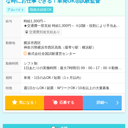
な時にお仕事できる！単発OK◎試験監督
アルバイト
職種未経験OK
時給1,300円～
給与
★交通費一部支給 時給1,300円～ ※試験・役割により手当あり
※勤務回数により昇給あり 【即給（前払い）オプションあ
交通費別途支給あり
り！】 希望される場合、勤務から1週間ほどで給与の一部を受け
取れます。 ※手数料418円がかかります。 【過去試験日の収入
横浜市西区
勤務地
例】 ・河合塾模擬試験 8:30～17:30（休憩1時間） 時給1,300円
神奈川県横浜市西区高島（最寄り駅：横浜駅）
×8時間＝日収10,400円＋交通費 ※当日の役割により時給＋100
円の場合あり ・国家試験 7:00～13:30（休憩なし） 時給1,300
株式会社全国試験運営センター
円（役割手当＋100円）×6時間＝日収8,400円＋交通費 【試用期
間】試用期間なし
シフト制
勤務時間
1日あたりの実働時間：最大7時間/日 09：00～17：00 ※勤務時
間は 試験により異なります。
単発・1日のみOK / 短期（1ヶ月以内）
期間
週1日からOK / 副業・WワークOK / 10名以上の大量募集
特徴
気になる！
応募する
詳細へ