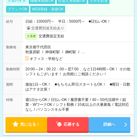
アルバイト
職種未経験OK
社会人未経験OK
大学生歓迎
ブランクOK
WEB登録・面接OK
日給：10000円～ 半日：5000円～ ■日払いOK！
給与
交通費別途支給あり
交通費規定支給
交通費
東京都千代田区
勤務地
秋葉原駅
/
神保町駅
/
麹町駅
/
…
オフィス・学校など
20:00～24：00 22：00～翌7:00 …など1日4時間～OK！ その他
勤務時間
シフトもございます！ お気軽にご相談ください！
激短1日～OK！ ■もちろん即日スタートもOK！ ■曜日・日数
期間
はアナタ次第！
週1日からOK
/
日払いOK
/
履歴書不要
/
40～50代活躍中
/
副
特徴
業・WワークOK
/
シフト勤務
/
10名以上の大量募集
/
電話対応
なし
/
パソコンスキル不要
気になる！
応募する
詳細へ