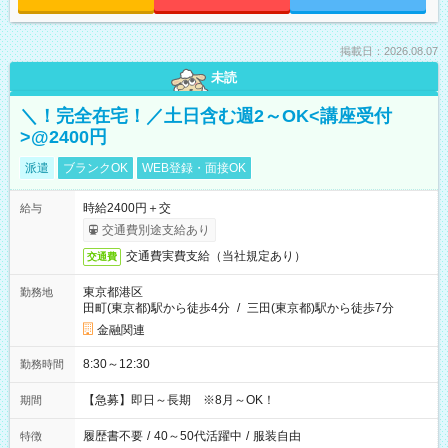
掲載日：2026.08.07
未読
＼！完全在宅！／土日含む週2～OK<講座受付
>@2400円
派遣
ブランクOK
WEB登録・面接OK
時給2400円＋交
給与
交通費別途支給あり
交通費実費支給（当社規定あり）
交通費
東京都港区
勤務地
田町(東京都)駅から徒歩4分
/
三田(東京都)駅から徒歩7分
金融関連
8:30～12:30
勤務時間
【急募】即日～長期 ※8月～OK！
期間
履歴書不要
/
40～50代活躍中
/
服装自由
特徴