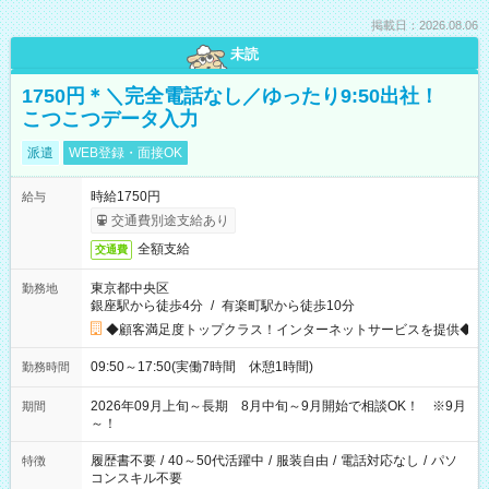
掲載日：2026.08.06
未読
1750円＊＼完全電話なし／ゆったり9:50出社！
こつこつデータ入力
派遣
WEB登録・面接OK
時給1750円
給与
交通費別途支給あり
全額支給
交通費
東京都中央区
勤務地
銀座駅から徒歩4分
/
有楽町駅から徒歩10分
◆顧客満足度トップクラス！インターネットサービスを提供◆
09:50～17:50(実働7時間 休憩1時間)
勤務時間
2026年09月上旬～長期 8月中旬～9月開始で相談OK！ ※9月
期間
～！
履歴書不要
/
40～50代活躍中
/
服装自由
/
電話対応なし
/
パソ
特徴
コンスキル不要