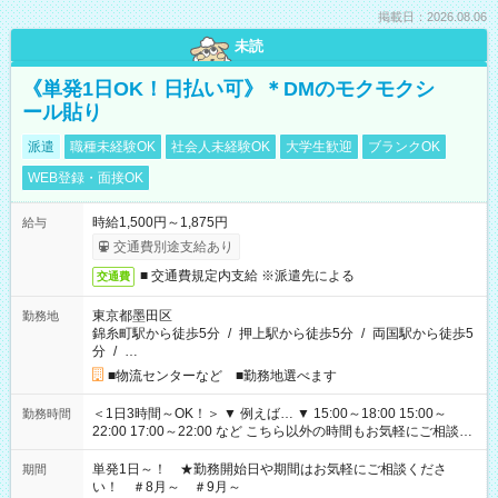
掲載日：2026.08.06
未読
《単発1日OK！日払い可》＊DMのモクモクシ
ール貼り
派遣
職種未経験OK
社会人未経験OK
大学生歓迎
ブランクOK
WEB登録・面接OK
時給1,500円～1,875円
給与
交通費別途支給あり
■ 交通費規定内支給 ※派遣先による
交通費
東京都墨田区
勤務地
錦糸町駅から徒歩5分
/
押上駅から徒歩5分
/
両国駅から徒歩5
分
/
…
■物流センターなど ■勤務地選べます
＜1日3時間～OK！＞ ▼ 例えば… ▼ 15:00～18:00 15:00～
勤務時間
22:00 17:00～22:00 など こちら以外の時間もお気軽にご相談く
ださい！
単発1日～！ ★勤務開始日や期間はお気軽にご相談くださ
期間
い！ ＃8月～ ＃9月～