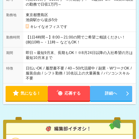
の勤務で日収1万円～
東京都豊島区
勤務地
池袋駅から徒歩5分
キレイなオフィスです
【1日4時間～】8:00～21:00の間でご希望ご相談ください！
勤務時間
(例)10時～・11時～ などもOK！
即日～最短9月末、長期もOK！※8月24日以降の入社希望の方は
期間
最短10月末まで
日払いOK
/
履歴書不要
/
40～50代活躍中
/
副業・WワークOK
/
特徴
服装自由
/
シフト勤務
/
10名以上の大量募集
/
パソコンスキル
不要
気になる！
応募する
詳細へ