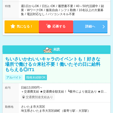
週1日からOK
/
日払いOK
/
履歴書不要
/
40～50代活躍中
/
副
特徴
業・WワークOK
/
服装自由
/
シフト勤務
/
10名以上の大量募
集
/
電話対応なし
/
パソコンスキル不要
気になる！
応募する
詳細へ
未読
ちいさいかわいいキャラのイベントも！好きな
場所で働ける☆来社不要！働いたその日に給料
もらえる◎/T1
アルバイト
職種未経験OK
日給13,000円～
給与
＋交通費支給 ★交通費全額支給！ ┗案件により規定あり ★日払
いOK！（規定あり） ┗働いたその日に現金GET♪ お仕事後はコ
交通費別途支給あり
ンビニATMから 日払い分を引き落とせます！ 【試用期間】試
用期間なし
さいたま市大宮区
勤務地
埼玉県さいたま市大宮区錦町（最寄り駅：大宮駅）