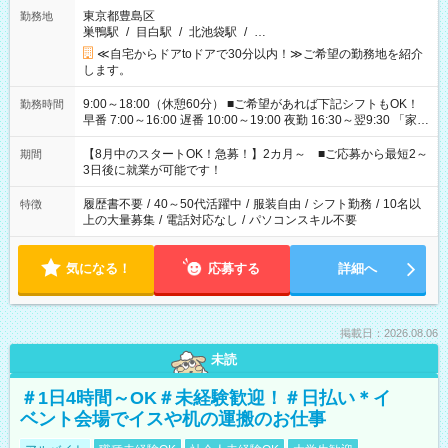
東京都豊島区
勤務地
巣鴨駅
/
目白駅
/
北池袋駅
/
…
≪自宅からドアtoドアで30分以内！≫ご希望の勤務地を紹介
します。
9:00～18:00（休憩60分） ■ご希望があれば下記シフトもOK！
勤務時間
早番 7:00～16:00 遅番 10:00～19:00 夜勤 16:30～翌9:30 「家族
と休みを合わせたい」 「余裕を持って夕飯の準備がしたい」
「できれば残業はしたくない」 など、ご希望を教えてください
【8月中のスタートOK！急募！】2カ月～ ■ご応募から最短2～
期間
ね。 ※Wワーク希望の方へ 今ご覧のお仕事で希望する勤務時間
3日後に就業が可能です！
と、もう1つのお仕事の勤務時間。 合計で週40時間を超える場
合は応募できません。
履歴書不要
/
40～50代活躍中
/
服装自由
/
シフト勤務
/
10名以
特徴
上の大量募集
/
電話対応なし
/
パソコンスキル不要
気になる！
応募する
詳細へ
掲載日：2026.08.06
未読
＃1日4時間～OK＃未経験歓迎！＃日払い＊イ
ベント会場でイスや机の運搬のお仕事