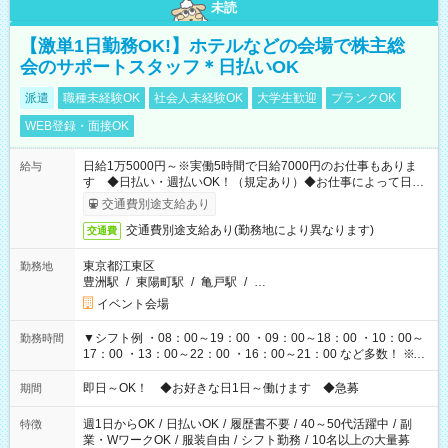
未読
【激単1日勤務OK!】ホテルなどの会場で株主総
会のサポートスタッフ＊日払いOK
派遣
職種未経験OK
社会人未経験OK
大学生歓迎
ブランクOK
WEB登録・面接OK
日給1万5000円～※実働5時間で日給7000円のお仕事もありま
給与
す ◆日払い・週払いOK！（規定あり）◆お仕事によって日給
も異なります
交通費別途支給あり
交通費別途支給あり(勤務地により異なります)
交通費
東京都江東区
勤務地
豊洲駅
/
東陽町駅
/
亀戸駅
/
…
イベント会場
▼シフト例 ・08：00～19：00 ・09：00～18：00 ・10：00～
勤務時間
17：00 ・13：00～22：00 ・16：00～21：00 など多数！ ※お
仕事により勤務時間が異なります
即日～OK！ ◆お好きな日1日～働けます ◆急募
期間
週1日からOK
/
日払いOK
/
履歴書不要
/
40～50代活躍中
/
副
特徴
業・WワークOK
/
服装自由
/
シフト勤務
/
10名以上の大量募