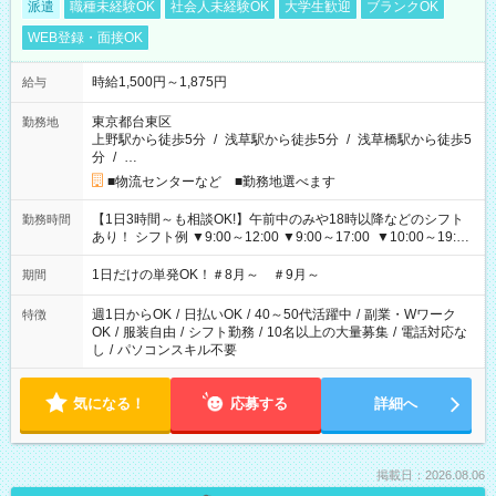
派遣
職種未経験OK
社会人未経験OK
大学生歓迎
ブランクOK
WEB登録・面接OK
時給1,500円～1,875円
給与
東京都台東区
勤務地
上野駅から徒歩5分
/
浅草駅から徒歩5分
/
浅草橋駅から徒歩5
分
/
…
■物流センターなど ■勤務地選べます
【1日3時間～も相談OK!】午前中のみや18時以降などのシフト
勤務時間
あり！ シフト例 ▼9:00～12:00 ▼9:00～17:00 ▼10:00～19:00
▼18:00～21:00
1日だけの単発OK！＃8月～ ＃9月～
期間
週1日からOK
/
日払いOK
/
40～50代活躍中
/
副業・Wワーク
特徴
OK
/
服装自由
/
シフト勤務
/
10名以上の大量募集
/
電話対応な
し
/
パソコンスキル不要
気になる！
応募する
詳細へ
掲載日：2026.08.06