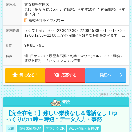
東京都千代田区
勤務地
九段下駅から徒歩5分
/
竹橋駅から徒歩10分
/
神保町駅から徒
歩15分
/
…
株式会社ライブパワー
＜シフト例＞ 9:00～22:30 12:30～22:00 15:30～21:00 12:30～
勤務時間
19:00 12:30～22:00 上記の時間から好きな時間を選べます！ ※
時間は変更となる可能性があります
9月8日・9日
期間
週1日からOK
/
履歴書不要
/
副業・WワークOK
/
シフト勤務
/
特徴
電話対応なし
/
パソコンスキル不要
気になる！
応募する
詳細へ
掲載日：2026.07.29
未読
【完全在宅！】難しい業務なし＆電話なし！ゆ
っくりの11時～時短＊データ入力・事務
派遣
職種未経験OK
ブランクOK
WEB登録・面接OK