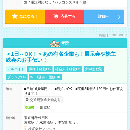
集
/
電話対応なし
/
パソコンスキル不要
気になる！
応募する
詳細へ
掲載日：2026.08.07
未読
＜1日～OK！＞あの有名企業も！展示会や株主
総会のお手伝い！
アルバイト
職種未経験OK
社会人未経験OK
大学生歓迎
ブランクOK
WEB登録・面接OK
■日給16,840円～ ■日払いOK ■実働3時間5,120円のお仕事あ
給与
ります！
交通費別途支給あり
一部支給
交通費
東京都千代田区
勤務地
東京駅
/
水道橋駅
/
有楽町駅
/
…
株式会社マッシュ