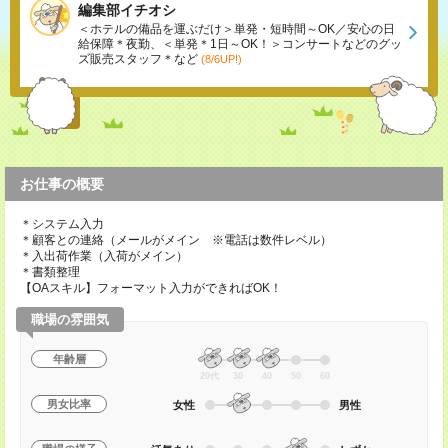
編集部イチオシ
＜ホテルの備品を運ぶだけ＞単発・短時間～OK／安心の日
給保障＊夜勤、＜単発＊1日～OK！＞コンサートなどのグッ
ズ販売スタッフ＊など
(8/6UP!)
お仕事の概要
＊システム入力
＊顧客との連絡（メールがメイン ※電話は数件レベル）
＊入出荷作業（入荷がメイン）
＊書類整理
【OAスキル】フォーマット入力ができればOK！
職場の雰囲気
年齢層
20代
30
40
50
60
男女比率
女性
男性