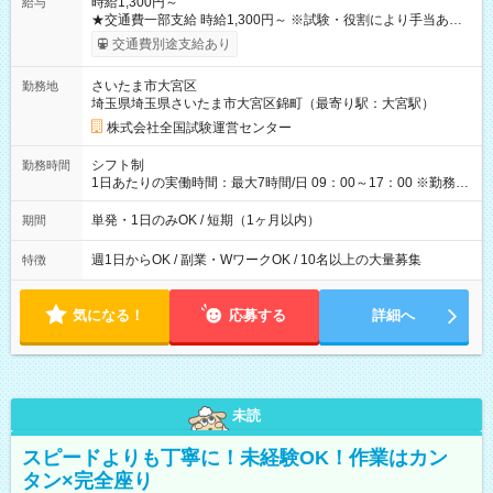
時給1,300円～
給与
★交通費一部支給 時給1,300円～ ※試験・役割により手当あり
※勤務回数により昇給あり 【即給（前払い）オプションあ
交通費別途支給あり
り！】 希望される場合、勤務から1週間ほどで給与の一部を受け
取れます。 ※手数料418円がかかります。 【過去試験日の収入
さいたま市大宮区
勤務地
例】 ・河合塾模擬試験 8:30～17:30（休憩1時間） 時給1,300円
埼玉県埼玉県さいたま市大宮区錦町（最寄り駅：大宮駅）
×8時間＝日収10,400円＋交通費 ※当日の役割により時給＋100
円の場合あり ・国家試験 7:00～13:30（休憩なし） 時給1,300
株式会社全国試験運営センター
円（役割手当＋100円）×6時間＝日収8,400円＋交通費 【試用期
間】試用期間なし
シフト制
勤務時間
1日あたりの実働時間：最大7時間/日 09：00～17：00 ※勤務時
間は 試験により異なります。
単発・1日のみOK / 短期（1ヶ月以内）
期間
週1日からOK / 副業・WワークOK / 10名以上の大量募集
特徴
気になる！
応募する
詳細へ
未読
スピードよりも丁寧に！未経験OK！作業はカン
タン×完全座り