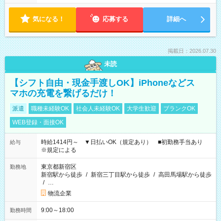
気になる！
応募する
詳細へ
掲載日：2026.07.30
未読
【シフト自由・現金手渡しOK】iPhoneなどス
マホの充電を繋げるだけ！
派遣
職種未経験OK
社会人未経験OK
大学生歓迎
ブランクOK
WEB登録・面接OK
時給1414円～ ▼日払いOK（規定あり） ■初勤務手当あり
給与
※規定による
東京都新宿区
勤務地
新宿駅から徒歩
/
新宿三丁目駅から徒歩
/
高田馬場駅から徒歩
/
…
物流企業
9:00～18:00
勤務時間