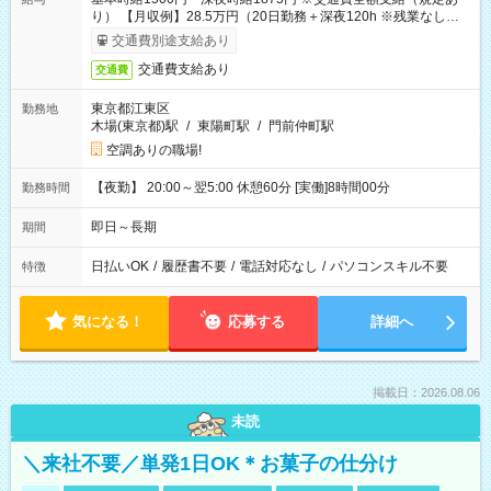
り） 【月収例】28.5万円（20日勤務＋深夜120h ※残業なしの場
合）
交通費別途支給あり
交通費支給あり
交通費
東京都江東区
勤務地
木場(東京都)駅
/
東陽町駅
/
門前仲町駅
空調ありの職場!
【夜勤】 20:00～翌5:00 休憩60分 [実働]8時間00分
勤務時間
即日～長期
期間
日払いOK
/
履歴書不要
/
電話対応なし
/
パソコンスキル不要
特徴
気になる！
応募する
詳細へ
掲載日：2026.08.06
未読
＼来社不要／単発1日OK＊お菓子の仕分け