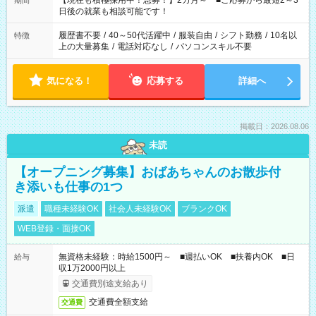
【現在も積極採用中！急募！】2カ月～ ■ご応募から最短2～3
期間
の方へ 今ご覧のお仕事で希望する勤務時間と、もう1つのお仕事
日後の就業も相談可能です！
の勤務時間。 合計で週40時間を超える場合は応募できません。
履歴書不要
/
40～50代活躍中
/
服装自由
/
シフト勤務
/
10名以
特徴
上の大量募集
/
電話対応なし
/
パソコンスキル不要
気になる！
応募する
詳細へ
掲載日：2026.08.06
未読
【オープニング募集】おばあちゃんのお散歩付
き添いも仕事の1つ
派遣
職種未経験OK
社会人未経験OK
ブランクOK
WEB登録・面接OK
無資格未経験：時給1500円～ ■週払いOK ■扶養内OK ■日
給与
収1万2000円以上
交通費別途支給あり
交通費全額支給
交通費