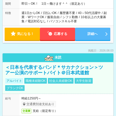
即日～OK！ 1日～働けます＾＾（規定あり）
期間
週1日からOK
/
日払いOK
/
履歴書不要
/
40～50代活躍中
/
副
特徴
業・WワークOK
/
服装自由
/
シフト勤務
/
10名以上の大量募
集
/
電話対応なし
/
パソコンスキル不要
気になる！
応募する
詳細へ
掲載日：2026.08.03
未読
＜日本を代表するバンド＊サカナクション＞ツ
アー公演のサポートバイト＠日本武道館
アルバイト
職種未経験OK
社会人未経験OK
大学生歓迎
ブランクOK
時給1250円～
給与
交通費別途支給あり
支給（規定有り）
交通費