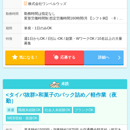
株式会社ワンベルウッズ
勤務時間は指定なし
勤務時間
変形労働時間制 想定労働時間160時間/月 【シフト例】 ・8：00
～21：00
単発・1日のみOK
期間
週1日からOK / 日払いOK / 副業・WワークOK / 10名以上の大量
特徴
募集
気になる！
応募する
詳細へ
未読
<タイパ抜群>和菓子のパック詰め／軽作業（夜
勤）
派遣
職種未経験OK
社会人未経験OK
ブランクOK
WEB登録・面接OK
基本時給1500円・深夜時給1875円 ※交通費全額支給（規定あ
給与