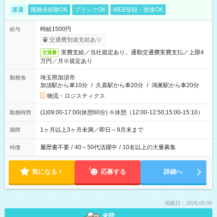
派遣
職種未経験OK
ブランクOK
WEB登録・面接OK
時給1500円
給与
交通費別途支給あり
実費支給／当社規定あり。通勤交通費実費支払／上限4
交通費
万円／月※規定あり
埼玉県加須市
勤務地
加須駅から車10分
/
久喜駅から車20分
/
鴻巣駅から車20分
物流・ロジスティクス
(1)09:00-17:00(休憩60分) ※休憩（12:00-12:50,15:00-15:10）
勤務時間
1ヶ月以上3ヶ月未満／即日～9月末まで
期間
履歴書不要
/
40～50代活躍中
/
10名以上の大量募集
特徴
気になる！
応募する
詳細へ
掲載日：2026.08.06
未読