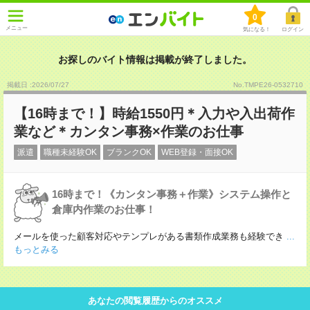
0
メニュー
気になる！
ログイン
お探しのバイト情報は掲載が終了しました。
掲載日 :2026
/
07
/
27
No.TMPE26-0532710
【16時まで！】時給1550円＊入力や入出荷作
業など＊カンタン事務×作業のお仕事
派遣
職種未経験OK
ブランクOK
WEB登録・面接OK
16時まで！《カンタン事務＋作業》システム操作と
倉庫内作業のお仕事！
メールを使った顧客対応やテンプレがある書類作成業務も経験でき
...
もっとみる
あなたの閲覧履歴からのオススメ