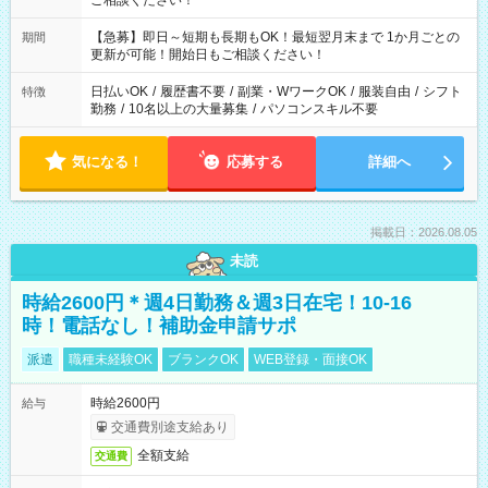
ご相談ください！
【急募】即日～短期も長期もOK！最短翌月末まで 1か月ごとの
期間
更新が可能！開始日もご相談ください！
日払いOK
/
履歴書不要
/
副業・WワークOK
/
服装自由
/
シフト
特徴
勤務
/
10名以上の大量募集
/
パソコンスキル不要
気になる！
応募する
詳細へ
掲載日：2026.08.05
未読
時給2600円＊週4日勤務＆週3日在宅！10-16
時！電話なし！補助金申請サポ
派遣
職種未経験OK
ブランクOK
WEB登録・面接OK
時給2600円
給与
交通費別途支給あり
全額支給
交通費