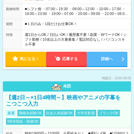
■シフト例 ・07:00～19:30 ・09:00～12:00 ・10:00～17:00 ・
勤務時間
18:00～23:00 ・19:00～07:00 ・20:00～09:00 ・22:00～06:00
etc ★最短で3時間で5,120円のお仕事から 15時間で2万円近く稼
げるお仕事も！ ご希望のお時間に合わせてご紹介！ ※シフトは
■１日のみ・1回だけお仕事OK！
期間
現場によって異なります。 ※勿論、休憩時間はあるのでご安心
ください！
週1日からOK
/
日払いOK
/
履歴書不要
/
副業・WワークOK
/
シ
特徴
フト勤務
/
10名以上の大量募集
/
電話対応なし
/
パソコンスキ
ル不要
気になる！
応募する
詳細へ
掲載日：2026.08.05
未読
【週2日～×1日4時間～】映画やアニメの字幕を
こつこつ入力
派遣
職種未経験OK
社会人未経験OK
大学生歓迎
ブランクOK
WEB登録・面接OK
時給1900円～2100円 ※昇給あり！ ■週払いOK ■1日6h以上
給与