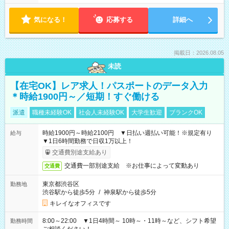
気になる！
応募する
詳細へ
掲載日：2026.08.05
未読
【在宅OK】レア求人！パスポートのデータ入力
＊時給1900円～／短期！すぐ働ける
派遣
職種未経験OK
社会人未経験OK
大学生歓迎
ブランクOK
時給1900円～時給2100円 ▼日払い週払い可能！※規定有り
給与
▼1日6時間勤務で日収1万以上！
交通費別途支給あり
交通費一部別途支給 ※お仕事によって変動あり
交通費
東京都渋谷区
勤務地
渋谷駅から徒歩5分
/
神泉駅から徒歩5分
キレイなオフィスです
8:00～22:00 ▼1日4時間～ 10時～・11時～など、シフト希望
勤務時間