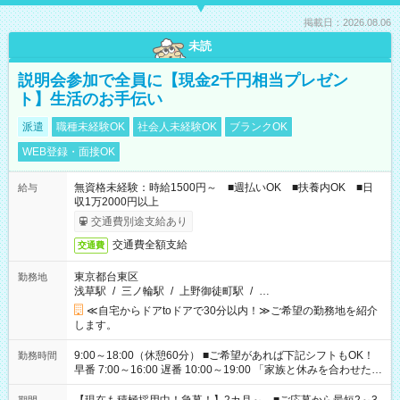
掲載日：2026.08.06
未読
説明会参加で全員に【現金2千円相当プレゼン
ト】生活のお手伝い
派遣
職種未経験OK
社会人未経験OK
ブランクOK
WEB登録・面接OK
無資格未経験：時給1500円～ ■週払いOK ■扶養内OK ■日
給与
収1万2000円以上
交通費別途支給あり
交通費全額支給
交通費
東京都台東区
勤務地
浅草駅
/
三ノ輪駅
/
上野御徒町駅
/
…
≪自宅からドアtoドアで30分以内！≫ご希望の勤務地を紹介
します。
9:00～18:00（休憩60分） ■ご希望があれば下記シフトもOK！
勤務時間
早番 7:00～16:00 遅番 10:00～19:00 「家族と休みを合わせた
い」 「余裕を持って夕飯の準備がしたい」 「できれば残業はし
たくない」 など、ご希望を教えてくださいね。 ※Wワーク希望