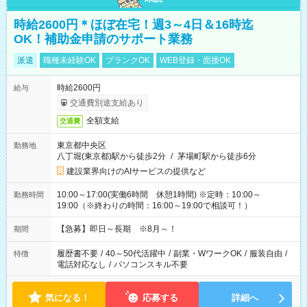
時給2600円＊ほぼ在宅！週3～4日＆16時迄
OK！補助金申請のサポート業務
派遣
職種未経験OK
ブランクOK
WEB登録・面接OK
時給2600円
給与
交通費別途支給あり
全額支給
交通費
東京都中央区
勤務地
八丁堀(東京都)駅から徒歩2分
/
茅場町駅から徒歩6分
建設業界向けのAIサービスの提供など
10:00～17:00(実働6時間 休憩1時間) ※定時：10:00～
勤務時間
19:00（※終わりの時間：16:00～19:00で相談可！）
【急募】即日～長期 ※8月～！
期間
履歴書不要
/
40～50代活躍中
/
副業・WワークOK
/
服装自由
/
特徴
電話対応なし
/
パソコンスキル不要
気になる！
応募する
詳細へ