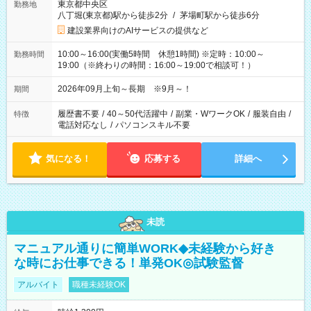
東京都中央区
勤務地
八丁堀(東京都)駅から徒歩2分
/
茅場町駅から徒歩6分
建設業界向けのAIサービスの提供など
10:00～16:00(実働5時間 休憩1時間) ※定時：10:00～
勤務時間
19:00（※終わりの時間：16:00～19:00で相談可！）
2026年09月上旬～長期 ※9月～！
期間
履歴書不要
/
40～50代活躍中
/
副業・WワークOK
/
服装自由
/
特徴
電話対応なし
/
パソコンスキル不要
気になる！
応募する
詳細へ
未読
マニュアル通りに簡単WORK◆未経験から好き
な時にお仕事できる！単発OK◎試験監督
アルバイト
職種未経験OK