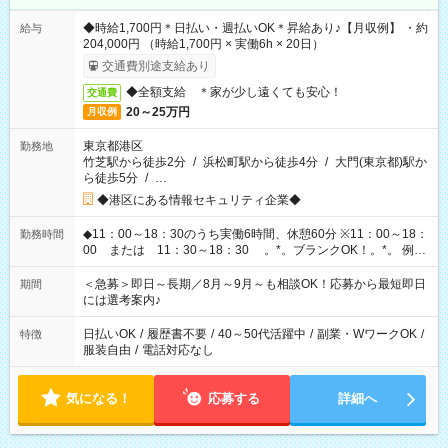
◆時給1,700円＊日払い・週払いOK＊昇給あり♪【月収例】 ・約
給与
204,000円 （時給1,700円 × 実働6h × 20日）
交通費別途支給あり
◆全額支給 ＊家が少し遠くても安心！
交通費
20～25万円
月収例
東京都港区
勤務地
竹芝駅から徒歩2分
/
浜松町駅から徒歩4分
/
大門(東京都)駅か
ら徒歩5分
/
…
◆港区にある情報セキュリティ企業◆
◆11：00～18：30のうち実働6時間、休憩60分 ※11：00～18：
勤務時間
00 または 11：30～18：30 。*。ブランクOK！。*。 例え
ば前職が、 在宅/財団法人/事務/コールセンター/受付/販売/カフェ
スタッフ スイーツ販売/ホテルフロント/化粧品販売/など 様々な
＜急募＞即日～長期／8月～9月～も相談OK！応募から最短即日
期間
業界から入社して活躍されています♪
には選考案内♪
日払いOK
/
履歴書不要
/
40～50代活躍中
/
副業・WワークOK
/
特徴
服装自由
/
電話対応なし
気になる！
応募する
詳細へ