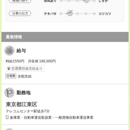
職場の様子
活気あり
しずか
仕事の仕方
テキパキ
コツコツ
募集情報
給与
時給1550円 月収例 186,000円
交通費別途支給あり
全額支給
交通費
勤務地
東京都江東区
テレコムセンター駅徒歩7分
倉庫業・自動車運送取扱業・一般貨物自動車運送事業