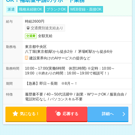
OK！補助金申請のサポート業務
派遣
職種未経験OK
ブランクOK
WEB登録・面接OK
時給2600円
給与
交通費別途支給あり
全額支給
交通費
東京都中央区
勤務地
八丁堀(東京都)駅から徒歩2分
/
茅場町駅から徒歩6分
建設業界向けのAIサービスの提供など
10:00～17:00(実働6時間 休憩1時間) ※定時：10:00～
勤務時間
19:00（※終わりの時間：16:00～19:00で相談可！）
【急募】即日～長期 ※8月～！
期間
履歴書不要
/
40～50代活躍中
/
副業・WワークOK
/
服装自由
/
特徴
電話対応なし
/
パソコンスキル不要
気になる！
応募する
詳細へ