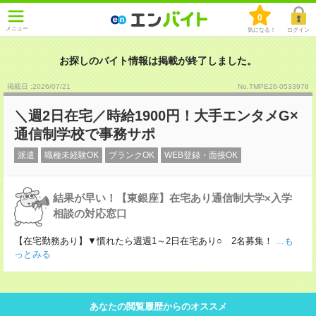
0
メニュー
気になる！
ログイン
お探しのバイト情報は掲載が終了しました。
掲載日 :2026
/
07
/
21
No.TMPE26-0533978
＼週2日在宅／時給1900円！大手エンタメG×
通信制学校で事務サポ
派遣
職種未経験OK
ブランクOK
WEB登録・面接OK
結果が早い！【東銀座】在宅あり通信制大学×入学
相談の対応窓口
【在宅勤務あり】▼慣れたら週週1～2日在宅あり○ 2名募集！
...も
っとみる
あなたの閲覧履歴からのオススメ