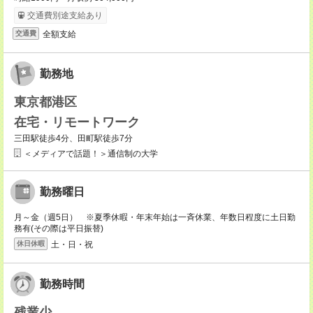
交通費別途支給あり
全額支給
交通費
勤務地
東京都港区
在宅・リモートワーク
三田駅徒歩4分、田町駅徒歩7分
＜メディアで話題！＞通信制の大学
勤務曜日
月～金（週5日） ※夏季休暇・年末年始は一斉休業、年数日程度に土日勤
務有(その際は平日振替)
土・日・祝
休日休暇
勤務時間
残業少