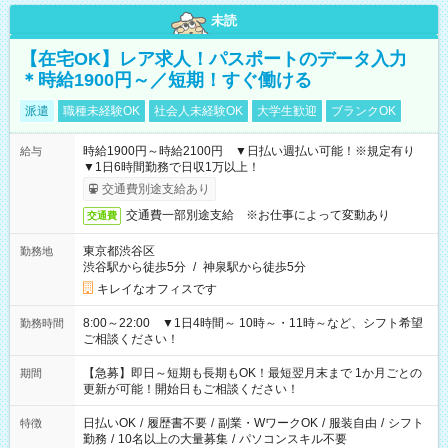
未読
【在宅OK】レア求人！パスポートのデータ入力
＊時給1900円～／短期！すぐ働ける
派遣
職種未経験OK
社会人未経験OK
大学生歓迎
ブランクOK
時給1900円～時給2100円 ▼日払い週払い可能！※規定有り
給与
▼1日6時間勤務で日収1万以上！
交通費別途支給あり
交通費一部別途支給 ※お仕事によって変動あり
交通費
東京都渋谷区
勤務地
渋谷駅から徒歩5分
/
神泉駅から徒歩5分
キレイなオフィスです
8:00～22:00 ▼1日4時間～ 10時～・11時～など、シフト希望
勤務時間
ご相談ください！
【急募】即日～短期も長期もOK！最短翌月末まで 1か月ごとの
期間
更新が可能！開始日もご相談ください！
日払いOK
/
履歴書不要
/
副業・WワークOK
/
服装自由
/
シフト
特徴
勤務
/
10名以上の大量募集
/
パソコンスキル不要