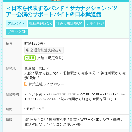
＜日本を代表するバンド＊サカナクション＞ツ
アー公演のサポートバイト＠日本武道館
アルバイト
職種未経験OK
社会人未経験OK
大学生歓迎
ブランクOK
時給1250円～
給与
交通費別途支給あり
支給（規定有り）
交通費
東京都千代田区
勤務地
九段下駅から徒歩5分
/
竹橋駅から徒歩10分
/
神保町駅から徒
歩15分
/
…
株式会社ライブパワー
＜シフト例＞ 9:00～22:30 12:30～22:00 15:30～21:00 12:30～
勤務時間
19:00 12:30～22:00 上記の時間から好きな時間を選べます！ ※
時間は変更となる可能性があります
9月8日・9日
期間
週1日からOK
/
履歴書不要
/
副業・WワークOK
/
シフト勤務
/
特徴
電話対応なし
/
パソコンスキル不要