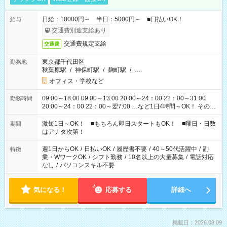
日給：10000円～ 半日：5000円～ ■日払いOK！
給与
交通費別途支給あり
交通費規定支給
交通費
東京都千代田区
勤務地
秋葉原駅
/
神保町駅
/
麹町駅
/
…
オフィス・学校など
09:00～18:00 09:00～13:00 20:00～24：00 22：00～31:00
勤務時間
20:00～24：00 22：00～翌7:00 …など1日4時間～OK！ その他
シフトもございます！ お気軽にご相談ください！
激短1日～OK！ ■もちろん即日スタートもOK！ ■曜日・日数
期間
はアナタ次第！
週1日からOK
/
日払いOK
/
履歴書不要
/
40～50代活躍中
/
副
特徴
業・WワークOK
/
シフト勤務
/
10名以上の大量募集
/
電話対応
なし
/
パソコンスキル不要
気になる！
応募する
詳細へ
掲載日：2026.08.09