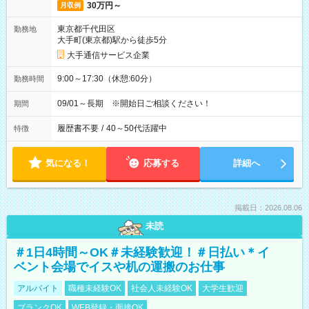
30万円～
月収例
東京都千代田区
勤務地
大手町(東京都)駅から徒歩5分
大手通信サービス企業
9:00～17:30（休憩:60分）
勤務時間
09/01～長期 ※開始日ご相談ください！
期間
履歴書不要
/
40～50代活躍中
特徴
気になる！
応募する
詳細へ
掲載日：2026.08.06
未読
＃1日4時間～OK＃未経験歓迎！＃日払い＊イ
ベント会場でイスや机の運搬のお仕事
アルバイト
職種未経験OK
社会人未経験OK
大学生歓迎
ブランクOK
WEB登録・面接OK