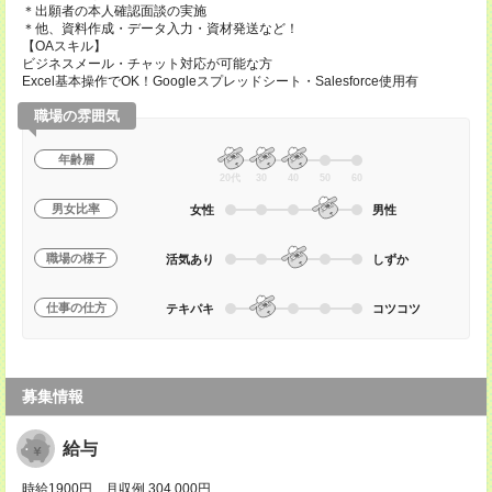
＊出願者の本人確認面談の実施
＊他、資料作成・データ入力・資材発送など！
【OAスキル】
ビジネスメール・チャット対応が可能な方
Excel基本操作でOK！Googleスプレッドシート・Salesforce使用有
職場の雰囲気
年齢層
20代
30
40
50
60
男女比率
女性
男性
職場の様子
活気あり
しずか
仕事の仕方
テキパキ
コツコツ
募集情報
給与
時給1900円 月収例 304,000円