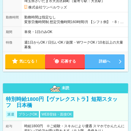
埼玉県さいたま市大宮区錦町（最寄り駅：大宮駅）
株式会社ワンベルウッズ
勤務時間は指定なし
勤務時間
変形労働時間制 想定労働時間160時間/月 【シフト例】 ・8：00
～21：00
単発・1日のみOK
期間
週1日からOK / 日払いOK / 副業・WワークOK / 10名以上の大量
特徴
募集
気になる！
応募する
詳細へ
未読
特別時給1800円【ヴァレクストラ】短期スタッ
フ 日本橋
派遣
ブランクOK
WEB登録・面接OK
時給1800円 ※ご経験・スキルにより優遇 スマホでかんたんに
給与
前払いで給与が受け取れます（※上限、条件あり）