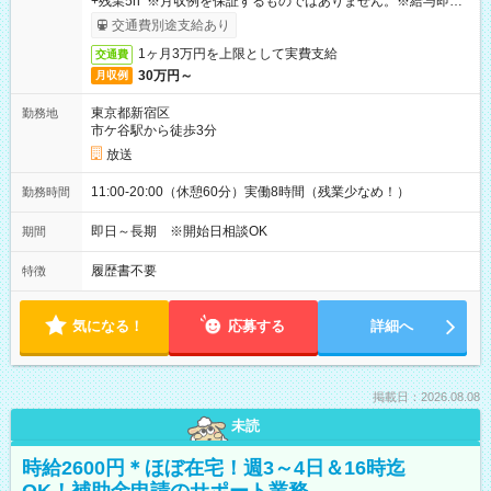
+残業5h ※月収例を保証するものではありません。※給与即受
取りサービス利用可（利用条件有）
交通費別途支給あり
1ヶ月3万円を上限として実費支給
交通費
30万円～
月収例
東京都新宿区
勤務地
市ケ谷駅から徒歩3分
放送
11:00-20:00（休憩60分）実働8時間（残業少なめ！）
勤務時間
即日～長期 ※開始日相談OK
期間
履歴書不要
特徴
気になる！
応募する
詳細へ
掲載日：2026.08.08
未読
時給2600円＊ほぼ在宅！週3～4日＆16時迄