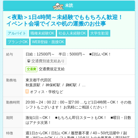
未読
＜夜勤＞1日4時間～未経験でももちろん歓迎！
イベント会場でイスや机の運搬のお仕事
アルバイト
職種未経験OK
社会人未経験OK
大学生歓迎
ブランクOK
WEB登録・面接OK
日給：12500円～ 半日：5000円～ ■日払いOK！
給与
交通費別途支給あり
交通費規定支給
交通費
東京都千代田区
勤務地
秋葉原駅
/
神保町駅
/
麹町駅
/
…
オフィス・学校など
20:00～24：00 22：00～翌7:00 …など1日4時間～OK！ その他
勤務時間
シフトもございます！ お気軽にご相談ください！
激短1日～OK！ ■もちろん即日スタートもOK！ ■曜日・日数
期間
はアナタ次第！
週1日からOK
/
日払いOK
/
履歴書不要
/
40～50代活躍中
/
副
特徴