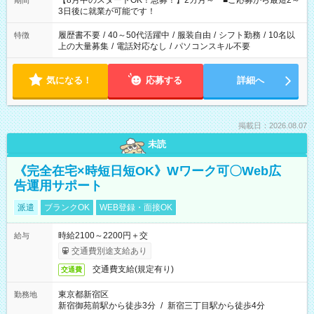
【8月中のスタートOK！急募！】2カ月～ ■ご応募から最短2～
期間
ね。 ※Wワーク希望の方へ 今ご覧のお仕事で希望する勤務時間
3日後に就業が可能です！
と、もう1つのお仕事の勤務時間。 合計で週40時間を超える場
合は応募できません。
履歴書不要
/
40～50代活躍中
/
服装自由
/
シフト勤務
/
10名以
特徴
上の大量募集
/
電話対応なし
/
パソコンスキル不要
気になる！
応募する
詳細へ
掲載日：2026.08.07
未読
《完全在宅×時短日短OK》Wワーク可〇Web広
告運用サポート
派遣
ブランクOK
WEB登録・面接OK
時給2100～2200円＋交
給与
交通費別途支給あり
交通費支給(規定有り)
交通費
東京都新宿区
勤務地
新宿御苑前駅から徒歩3分
/
新宿三丁目駅から徒歩4分