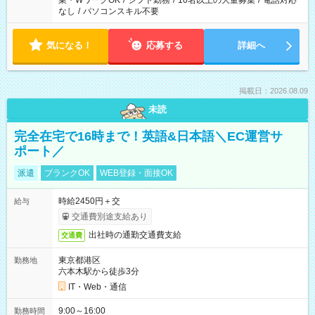
業・WワークOK
/
シフト勤務
/
10名以上の大量募集
/
電話対応
なし
/
パソコンスキル不要
気になる！
応募する
詳細へ
掲載日：2026.08.09
未読
完全在宅で16時まで！英語&日本語＼EC運営サ
ポート／
派遣
ブランクOK
WEB登録・面接OK
時給2450円＋交
給与
交通費別途支給あり
出社時の通勤交通費支給
交通費
東京都港区
勤務地
六本木駅から徒歩3分
IT・Web・通信
9:00～16:00
勤務時間