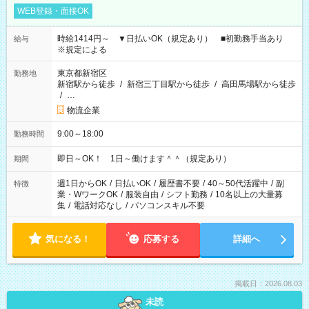
WEB登録・面接OK
時給1414円～ ▼日払いOK（規定あり） ■初勤務手当あり
給与
※規定による
東京都新宿区
勤務地
新宿駅から徒歩
/
新宿三丁目駅から徒歩
/
高田馬場駅から徒歩
/
…
物流企業
9:00～18:00
勤務時間
即日～OK！ 1日～働けます＾＾（規定あり）
期間
週1日からOK
/
日払いOK
/
履歴書不要
/
40～50代活躍中
/
副
特徴
業・WワークOK
/
服装自由
/
シフト勤務
/
10名以上の大量募
集
/
電話対応なし
/
パソコンスキル不要
気になる！
応募する
詳細へ
掲載日：2026.08.03
未読