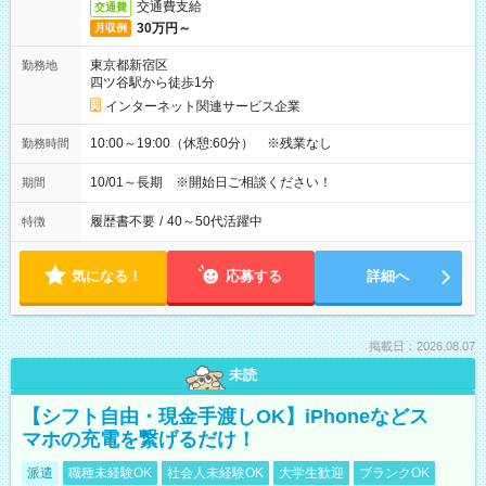
交通費支給
交通費
30万円～
月収例
東京都新宿区
勤務地
四ツ谷駅から徒歩1分
インターネット関連サービス企業
10:00～19:00（休憩:60分） ※残業なし
勤務時間
10/01～長期 ※開始日ご相談ください！
期間
履歴書不要
/
40～50代活躍中
特徴
気になる！
応募する
詳細へ
掲載日：2026.08.07
未読
【シフト自由・現金手渡しOK】iPhoneなどス
マホの充電を繋げるだけ！
派遣
職種未経験OK
社会人未経験OK
大学生歓迎
ブランクOK