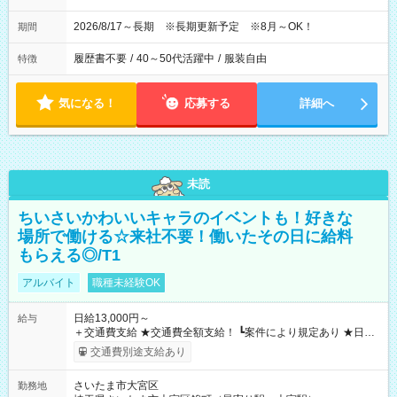
2026/8/17～長期 ※長期更新予定 ※8月～OK！
期間
履歴書不要
/
40～50代活躍中
/
服装自由
特徴
気になる！
応募する
詳細へ
未読
ちいさいかわいいキャラのイベントも！好きな
場所で働ける☆来社不要！働いたその日に給料
もらえる◎/T1
アルバイト
職種未経験OK
日給13,000円～
給与
＋交通費支給 ★交通費全額支給！ ┗案件により規定あり ★日払
いOK！（規定あり） ┗働いたその日に現金GET♪ お仕事後はコ
交通費別途支給あり
ンビニATMから 日払い分を引き落とせます！ 【試用期間】試
用期間なし
さいたま市大宮区
勤務地