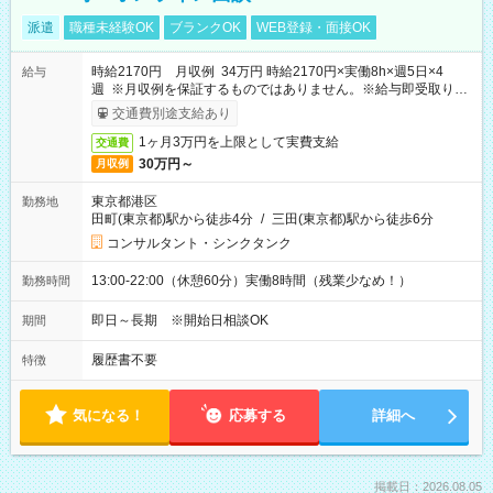
派遣
職種未経験OK
ブランクOK
WEB登録・面接OK
時給2170円 月収例 34万円 時給2170円×実働8h×週5日×4
給与
週 ※月収例を保証するものではありません。※給与即受取りサ
ービス利用可（利用条件有）
交通費別途支給あり
1ヶ月3万円を上限として実費支給
交通費
30万円～
月収例
東京都港区
勤務地
田町(東京都)駅から徒歩4分
/
三田(東京都)駅から徒歩6分
コンサルタント・シンクタンク
13:00-22:00（休憩60分）実働8時間（残業少なめ！）
勤務時間
即日～長期 ※開始日相談OK
期間
履歴書不要
特徴
気になる！
応募する
詳細へ
掲載日：2026.08.05