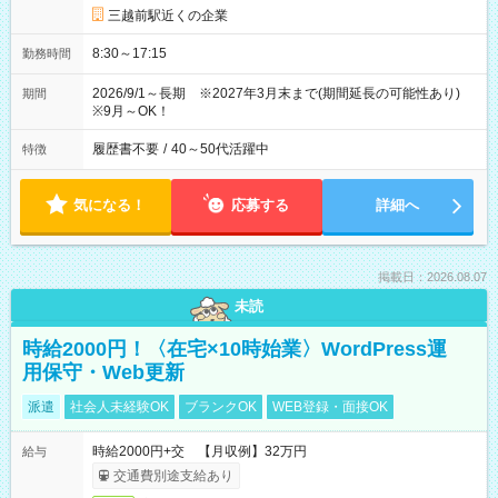
三越前駅近くの企業
8:30～17:15
勤務時間
2026/9/1～長期 ※2027年3月末まで(期間延長の可能性あり)
期間
※9月～OK！
履歴書不要
/
40～50代活躍中
特徴
気になる！
応募する
詳細へ
掲載日：2026.08.07
未読
時給2000円！〈在宅×10時始業〉WordPress運
用保守・Web更新
派遣
社会人未経験OK
ブランクOK
WEB登録・面接OK
時給2000円+交 【月収例】32万円
給与
交通費別途支給あり