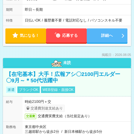
即日～長期
期間
日払いOK
/
履歴書不要
/
電話対応なし
/
パソコンスキル不要
特徴
気になる！
応募する
詳細へ
掲載日：2026.08.05
未読
【在宅基本】大手！広報アシ〇2100円エルダー
〇9月～＊50代活躍中
派遣
ブランクOK
WEB登録・面接OK
時給2100円＋交
給与
交通費別途支給あり
交通費実費支給（当社規定あり）
交通費
東京都中央区
勤務地
三越前駅から徒歩2分
/
新日本橋駅から徒歩5分