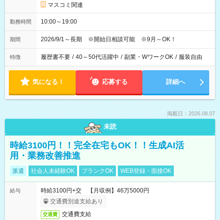
マスコミ関連
10:00～19:00
勤務時間
2026/9/1～長期 ※開始日相談可能 ※9月～OK！
期間
履歴書不要
/
40～50代活躍中
/
副業・WワークOK
/
服装自由
特徴
気になる！
応募する
詳細へ
掲載日：2026.08.07
未読
時給3100円！！完全在宅もOK！！生成AI活
用・業務改善推進
派遣
社会人未経験OK
ブランクOK
WEB登録・面接OK
時給3100円+交 【月収例】46万5000円
給与
交通費別途支給あり
交通費支給
交通費