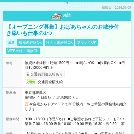
掲載日：2026.08.09
未読
【オープニング募集】おばあちゃんのお散歩付
き添いも仕事の1つ
派遣
職種未経験OK
社会人未経験OK
ブランクOK
WEB登録・面接OK
無資格未経験：時給1500円～ ■週払いOK ■扶養内OK ■日
給与
収1万2000円以上
交通費別途支給あり
交通費全額支給
交通費
東京都豊島区
勤務地
巣鴨駅
/
目白駅
/
北池袋駅
/
…
≪自宅からドアtoドアで30分以内！≫ご希望の勤務地を紹介
します。
9:00～18:00（休憩60分） ■ご希望があれば下記シフトもOK！
勤務時間
早番 7:00～16:00 遅番 10:00～19:00 夜勤 16:30～翌9:30 「家族
と休みを合わせたい」 「余裕を持って夕飯の準備がしたい」
「できれば残業はしたくない」 など、ご希望を教えてください