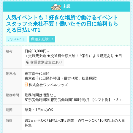
未読
人気イベントも！好きな場所で働けるイベント
スタッフ☆来社不要！働いたその日に給料もら
える日払い/T1
アルバイト
職種未経験OK
日給13,000円～
給与
＋交通費支給 ★交通費全額支給！ ┗案件により規定あり ★日払
いOK！（規定あり） ┗働いたその日に現金GET♪ お仕事後はコ
交通費別途支給あり
ンビニATMから 日払い分を引き落とせます！ 【試用期間】試
用期間なし
東京都千代田区
勤務地
東京都千代田区外神田（最寄り駅：秋葉原駅）
株式会社ワンベルウッズ
勤務時間は指定なし
勤務時間
変形労働時間制 想定労働時間160時間/月 【シフト例】 ・8：00
～21：00
単発・1日のみOK
期間
週1日からOK / 日払いOK / 副業・WワークOK / 10名以上の大量
特徴
募集