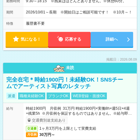
9:30～18:15 ※残業はほとんどありません。※休憩60分。
勤務時間
2026/10/01～長期 ※開始日はご相談可能です！ ※10月～！
期間
履歴書不要
特徴
気になる！
応募する
詳細へ
掲載日：2026.08.09
未読
完全在宅＊時給1900円！未経験OK！SNSチー
ムでアーティスト写真のレタッチ
派遣
職種未経験OK
ブランクOK
WEB登録・面接OK
時給1900円 月収例 31万円 時給1900円×実働8h×週5日×4週
給与
+残業5h ※月収例を保証するものではありません。※給与即受
取りサービス利用可（利用条件有）
交通費別途支給あり
1ヶ月3万円を上限として実費支給
交通費
30万円～
月収例