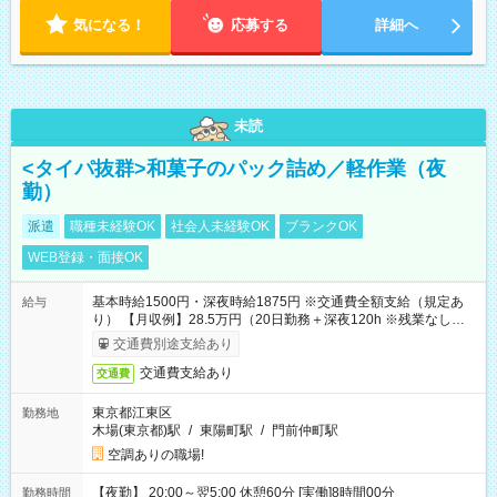
気になる！
応募する
詳細へ
未読
<タイパ抜群>和菓子のパック詰め／軽作業（夜
勤）
派遣
職種未経験OK
社会人未経験OK
ブランクOK
WEB登録・面接OK
基本時給1500円・深夜時給1875円 ※交通費全額支給（規定あ
給与
り） 【月収例】28.5万円（20日勤務＋深夜120h ※残業なしの場
合）
交通費別途支給あり
交通費支給あり
交通費
東京都江東区
勤務地
木場(東京都)駅
/
東陽町駅
/
門前仲町駅
空調ありの職場!
【夜勤】 20:00～翌5:00 休憩60分 [実働]8時間00分
勤務時間