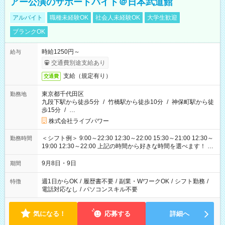
アー公演のサポートバイト＠日本武道館
アルバイト
職種未経験OK
社会人未経験OK
大学生歓迎
ブランクOK
時給1250円～
給与
交通費別途支給あり
支給（規定有り）
交通費
東京都千代田区
勤務地
九段下駅から徒歩5分
/
竹橋駅から徒歩10分
/
神保町駅から徒
歩15分
/
…
株式会社ライブパワー
＜シフト例＞ 9:00～22:30 12:30～22:00 15:30～21:00 12:30～
勤務時間
19:00 12:30～22:00 上記の時間から好きな時間を選べます！ ※
時間は変更となる可能性があります
9月8日・9日
期間
週1日からOK
/
履歴書不要
/
副業・WワークOK
/
シフト勤務
/
特徴
電話対応なし
/
パソコンスキル不要
気になる！
応募する
詳細へ