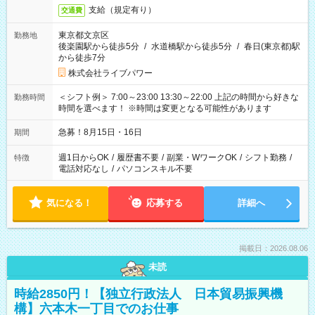
支給（規定有り）
交通費
東京都文京区
勤務地
後楽園駅から徒歩5分
/
水道橋駅から徒歩5分
/
春日(東京都)駅
から徒歩7分
株式会社ライブパワー
＜シフト例＞ 7:00～23:00 13:30～22:00 上記の時間から好きな
勤務時間
時間を選べます！ ※時間は変更となる可能性があります
急募！8月15日・16日
期間
週1日からOK
/
履歴書不要
/
副業・WワークOK
/
シフト勤務
/
特徴
電話対応なし
/
パソコンスキル不要
気になる！
応募する
詳細へ
掲載日：2026.08.06
未読
時給2850円！【独立行政法人 日本貿易振興機
構】六本木一丁目でのお仕事