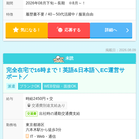
2026年08月下旬～長期 ※8月～！
期間
履歴書不要
/
40～50代活躍中
/
服装自由
特徴
気になる！
応募する
詳細へ
掲載日：2026.08.09
未読
完全在宅で16時まで！英語&日本語＼EC運営サ
ポート／
派遣
ブランクOK
WEB登録・面接OK
時給2450円＋交
給与
交通費別途支給あり
出社時の通勤交通費支給
交通費
東京都港区
勤務地
六本木駅から徒歩3分
IT・Web・通信