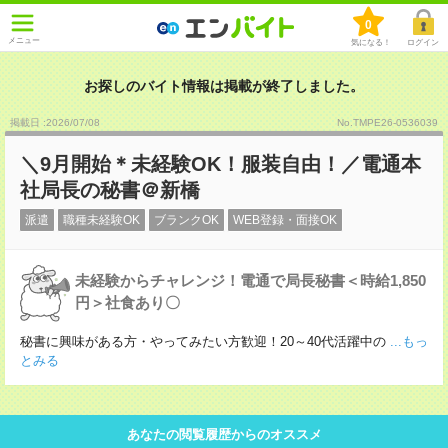
0
メニュー
気になる！
ログイン
お探しのバイト情報は掲載が終了しました。
掲載日 :2026
/
07
/
08
No.TMPE26-0536039
＼9月開始＊未経験OK！服装自由！／電通本
社局長の秘書＠新橋
派遣
職種未経験OK
ブランクOK
WEB登録・面接OK
未経験からチャレンジ！電通で局長秘書＜時給1,850
円＞社食あり〇
秘書に興味がある方・やってみたい方歓迎！20～40代活躍中の
...もっ
とみる
あなたの閲覧履歴からのオススメ