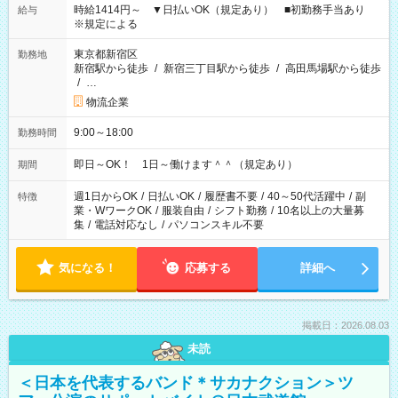
時給1414円～ ▼日払いOK（規定あり） ■初勤務手当あり
給与
※規定による
東京都新宿区
勤務地
新宿駅から徒歩
/
新宿三丁目駅から徒歩
/
高田馬場駅から徒歩
/
…
物流企業
9:00～18:00
勤務時間
即日～OK！ 1日～働けます＾＾（規定あり）
期間
週1日からOK
/
日払いOK
/
履歴書不要
/
40～50代活躍中
/
副
特徴
業・WワークOK
/
服装自由
/
シフト勤務
/
10名以上の大量募
集
/
電話対応なし
/
パソコンスキル不要
気になる！
応募する
詳細へ
掲載日：2026.08.03
未読
＜日本を代表するバンド＊サカナクション＞ツ