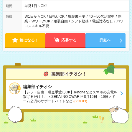
単発1日～OK!
期間
週1日からOK
/
日払いOK
/
履歴書不要
/
40～50代活躍中
/
副
特徴
業・WワークOK
/
服装自由
/
シフト勤務
/
電話対応なし
/
パソ
コンスキル不要
気になる！
応募する
詳細へ
編集部イチオシ
【シフト自由・現金手渡しOK】iPhoneなどスマホの充電を
繋げるだけ！、＜SEKAI NO OWARI＊8月15日・16日＞ド
ーム公演のサポートバイトなど
(8/10UP!)