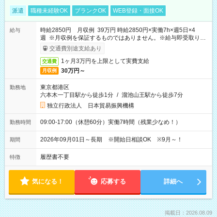
派遣
職種未経験OK
ブランクOK
WEB登録・面接OK
時給2850円 月収例 39万円 時給2850円×実働7h×週5日×4
給与
週 ※月収例を保証するものではありません。※給与即受取りサ
ービス利用可（利用条件有）
交通費別途支給あり
1ヶ月3万円を上限として実費支給
交通費
30万円～
月収例
東京都港区
勤務地
六本木一丁目駅から徒歩1分
/
溜池山王駅から徒歩7分
独立行政法人 日本貿易振興機構
09:00-17:00（休憩60分）実働7時間（残業少なめ！）
勤務時間
2026年09月01日～長期 ※開始日相談OK ※9月～！
期間
履歴書不要
特徴
気になる！
応募する
詳細へ
掲載日：2026.08.09