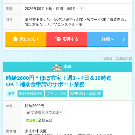
2026年09月上旬～長期 ※9月～！
期間
履歴書不要
/
40～50代活躍中
/
副業・WワークOK
/
服装自由
/
特徴
電話対応なし
/
パソコンスキル不要
気になる！
応募する
詳細へ
掲載日：2026.08.10
未読
時給2600円＊ほぼ在宅！週3～4日＆16時迄
OK！補助金申請のサポート業務
派遣
職種未経験OK
ブランクOK
WEB登録・面接OK
時給2600円
給与
交通費別途支給あり
全額支給
交通費
東京都中央区
勤務地