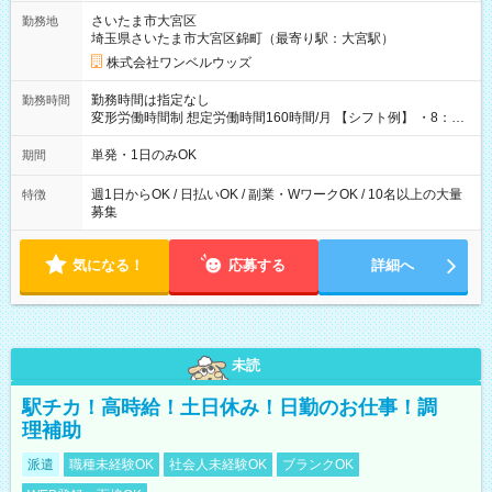
用期間なし
さいたま市大宮区
勤務地
埼玉県さいたま市大宮区錦町（最寄り駅：大宮駅）
株式会社ワンベルウッズ
勤務時間は指定なし
勤務時間
変形労働時間制 想定労働時間160時間/月 【シフト例】 ・8：00
～21：00
単発・1日のみOK
期間
週1日からOK / 日払いOK / 副業・WワークOK / 10名以上の大量
特徴
募集
気になる！
応募する
詳細へ
未読
駅チカ！高時給！土日休み！日勤のお仕事！調
理補助
派遣
職種未経験OK
社会人未経験OK
ブランクOK