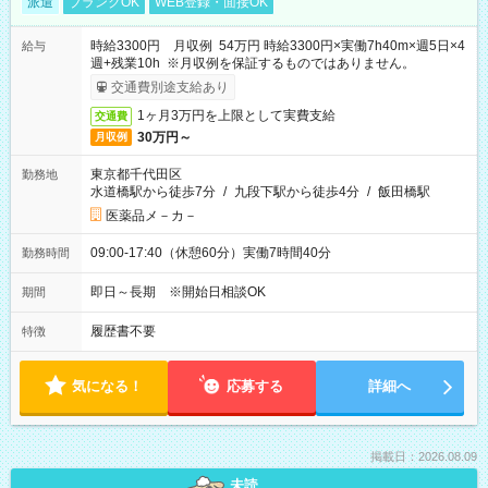
派遣
ブランクOK
WEB登録・面接OK
時給3300円 月収例 54万円 時給3300円×実働7h40m×週5日×4
給与
週+残業10h ※月収例を保証するものではありません。
交通費別途支給あり
1ヶ月3万円を上限として実費支給
交通費
30万円～
月収例
東京都千代田区
勤務地
水道橋駅から徒歩7分
/
九段下駅から徒歩4分
/
飯田橋駅
医薬品メ－カ－
09:00-17:40（休憩60分）実働7時間40分
勤務時間
即日～長期 ※開始日相談OK
期間
履歴書不要
特徴
気になる！
応募する
詳細へ
掲載日：2026.08.09
未読