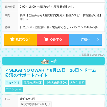
9:00～18:00 ※表記のうち実働8時間です。
勤務時間
長期【ご応募から1週間以内(最短2日目)のスピード就業が可能】
期間
即日～
日払いOK
/
履歴書不要
/
電話対応なし
/
パソコンスキル不要
特徴
気になる！
応募する
詳細へ
掲載日：2026.08.04
未読
＜SEKAI NO OWARI＊8月15日・16日＞ドーム
公演のサポートバイト
アルバイト
職種未経験OK
社会人未経験OK
大学生歓迎
ブランクOK
時給1250円～
給与
交通費別途支給あり