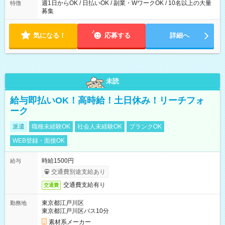
週1日からOK / 日払いOK / 副業・WワークOK / 10名以上の大量
特徴
募集
気になる！
応募する
詳細へ
未読
給与即払いOK！高時給！土日休み！リーチフォ
ーク
派遣
職種未経験OK
社会人未経験OK
ブランクOK
WEB登録・面接OK
時給1500円
給与
交通費別途支給あり
交通費支給有り
交通費
東京都江戸川区
勤務地
東京都江戸川区バス10分
素材系メーカー