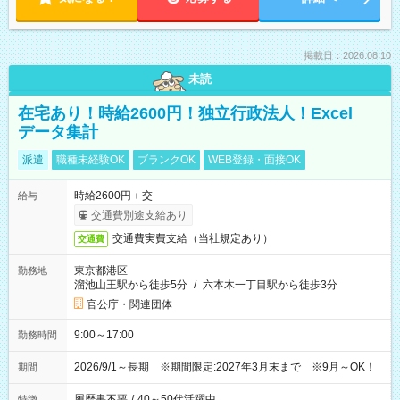
掲載日：2026.08.10
未読
在宅あり！時給2600円！独立行政法人！Excel
データ集計
派遣
職種未経験OK
ブランクOK
WEB登録・面接OK
時給2600円＋交
給与
交通費別途支給あり
交通費実費支給（当社規定あり）
交通費
東京都港区
勤務地
溜池山王駅から徒歩5分
/
六本木一丁目駅から徒歩3分
官公庁・関連団体
9:00～17:00
勤務時間
2026/9/1～長期 ※期間限定:2027年3月末まで ※9月～OK！
期間
履歴書不要
/
40～50代活躍中
特徴