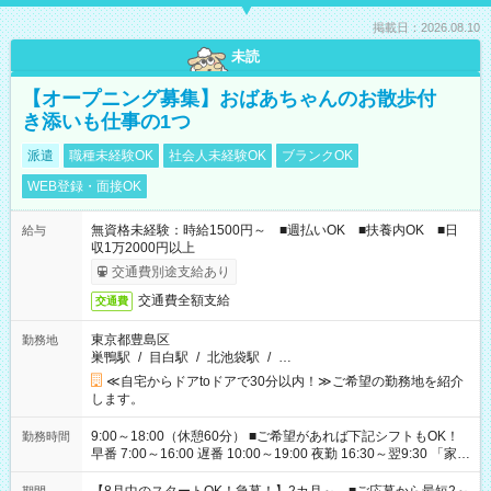
掲載日：2026.08.10
未読
【オープニング募集】おばあちゃんのお散歩付
き添いも仕事の1つ
派遣
職種未経験OK
社会人未経験OK
ブランクOK
WEB登録・面接OK
無資格未経験：時給1500円～ ■週払いOK ■扶養内OK ■日
給与
収1万2000円以上
交通費別途支給あり
交通費全額支給
交通費
東京都豊島区
勤務地
巣鴨駅
/
目白駅
/
北池袋駅
/
…
≪自宅からドアtoドアで30分以内！≫ご希望の勤務地を紹介
します。
9:00～18:00（休憩60分） ■ご希望があれば下記シフトもOK！
勤務時間
早番 7:00～16:00 遅番 10:00～19:00 夜勤 16:30～翌9:30 「家族
と休みを合わせたい」 「余裕を持って夕飯の準備がしたい」
「できれば残業はしたくない」 など、ご希望を教えてください