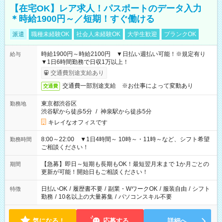
【在宅OK】レア求人！パスポートのデータ入力
＊時給1900円～／短期！すぐ働ける
派遣
職種未経験OK
社会人未経験OK
大学生歓迎
ブランクOK
時給1900円～時給2100円 ▼日払い週払い可能！※規定有り
給与
▼1日6時間勤務で日収1万以上！
交通費別途支給あり
交通費一部別途支給 ※お仕事によって変動あり
交通費
東京都渋谷区
勤務地
渋谷駅から徒歩5分
/
神泉駅から徒歩5分
キレイなオフィスです
8:00～22:00 ▼1日4時間～ 10時～・11時～など、シフト希望
勤務時間
ご相談ください！
【急募】即日～短期も長期もOK！最短翌月末まで 1か月ごとの
期間
更新が可能！開始日もご相談ください！
日払いOK
/
履歴書不要
/
副業・WワークOK
/
服装自由
/
シフト
特徴
勤務
/
10名以上の大量募集
/
パソコンスキル不要
気になる！
応募する
詳細へ