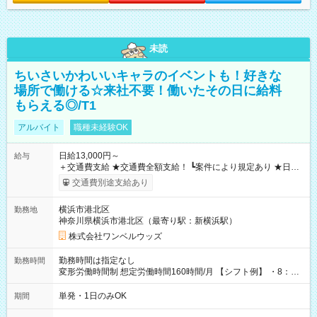
未読
ちいさいかわいいキャラのイベントも！好きな
場所で働ける☆来社不要！働いたその日に給料
もらえる◎/T1
アルバイト
職種未経験OK
日給13,000円～
給与
＋交通費支給 ★交通費全額支給！ ┗案件により規定あり ★日払
いOK！（規定あり） ┗働いたその日に現金GET♪ お仕事後はコ
交通費別途支給あり
ンビニATMから 日払い分を引き落とせます！ 【試用期間】試
用期間なし
横浜市港北区
勤務地
神奈川県横浜市港北区（最寄り駅：新横浜駅）
株式会社ワンベルウッズ
勤務時間は指定なし
勤務時間
変形労働時間制 想定労働時間160時間/月 【シフト例】 ・8：00
～21：00
単発・1日のみOK
期間