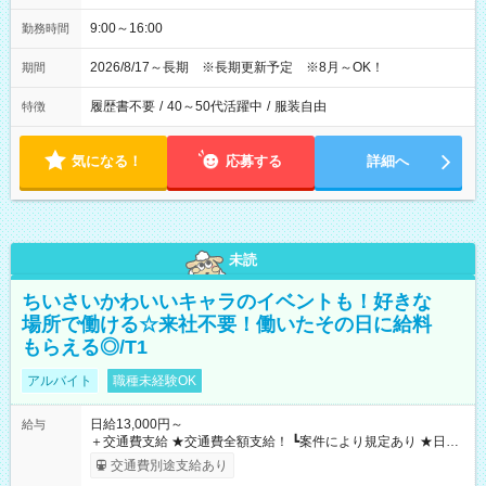
9:00～16:00
勤務時間
2026/8/17～長期 ※長期更新予定 ※8月～OK！
期間
履歴書不要
/
40～50代活躍中
/
服装自由
特徴
気になる！
応募する
詳細へ
未読
ちいさいかわいいキャラのイベントも！好きな
場所で働ける☆来社不要！働いたその日に給料
もらえる◎/T1
アルバイト
職種未経験OK
日給13,000円～
給与
＋交通費支給 ★交通費全額支給！ ┗案件により規定あり ★日払
いOK！（規定あり） ┗働いたその日に現金GET♪ お仕事後はコ
交通費別途支給あり
ンビニATMから 日払い分を引き落とせます！ 【試用期間】試