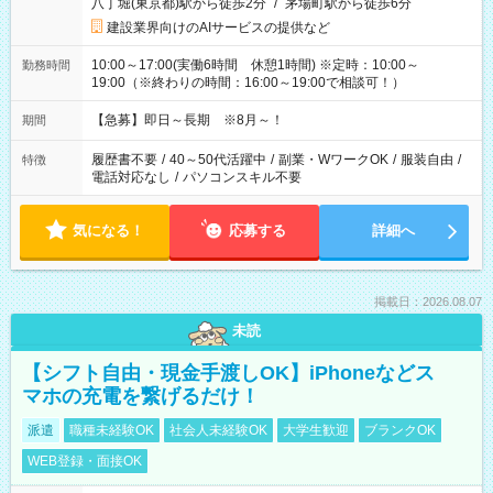
八丁堀(東京都)駅から徒歩2分
/
茅場町駅から徒歩6分
建設業界向けのAIサービスの提供など
10:00～17:00(実働6時間 休憩1時間) ※定時：10:00～
勤務時間
19:00（※終わりの時間：16:00～19:00で相談可！）
【急募】即日～長期 ※8月～！
期間
履歴書不要
/
40～50代活躍中
/
副業・WワークOK
/
服装自由
/
特徴
電話対応なし
/
パソコンスキル不要
気になる！
応募する
詳細へ
掲載日：2026.08.07
未読
【シフト自由・現金手渡しOK】iPhoneなどス
マホの充電を繋げるだけ！
派遣
職種未経験OK
社会人未経験OK
大学生歓迎
ブランクOK
WEB登録・面接OK