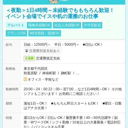
＜夜勤＞1日4時間～未経験でももちろん歓迎！
イベント会場でイスや机の運搬のお仕事
アルバイト
職種未経験OK
社会人未経験OK
大学生歓迎
ブランクOK
WEB登録・面接OK
日給：12500円～ 半日：5000円～ ■日払いOK！
給与
交通費別途支給あり
交通費規定支給
交通費
東京都千代田区
勤務地
秋葉原駅
/
神保町駅
/
麹町駅
/
…
オフィス・学校など
20:00～24：00 22：00～翌7:00 …など1日4時間～OK！ その他
勤務時間
シフトもございます！ お気軽にご相談ください！
激短1日～OK！ ■もちろん即日スタートもOK！ ■曜日・日数
期間
はアナタ次第！
週1日からOK
/
日払いOK
/
履歴書不要
/
40～50代活躍中
/
副
特徴
業・WワークOK
/
シフト勤務
/
10名以上の大量募集
/
電話対応
なし
/
パソコンスキル不要