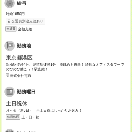
給与
時給1850円
交通費別途支給あり
全額支給
交通費
勤務地
東京都港区
新橋駅徒歩4分、汐留駅徒歩1分 ※眺めも抜群！ 綺麗なオフィスタワーで
のびのび働こう！駅直結！
株式会社電通
勤務曜日
土日祝休
月～金（週5日） ※土日祝はしっかりお休み！
土・日・祝
休日休暇