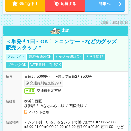
気になる！
応募する
詳細へ
掲載日：2026.08.10
未読
＜単発＊1日～OK！＞コンサートなどのグッズ
販売スタッフ＊
アルバイト
職種未経験OK
社会人未経験OK
大学生歓迎
ブランクOK
WEB登録・面接OK
日給1万5000円～ ■最大で日給2万8500円！
給与
交通費別途支給あり
交通費規定支給
交通費
横浜市西区
勤務地
横浜駅
/
みなとみらい駅
/
西横浜駅
/
…
イベント会場
＜シフト例＞ いろいろなシフトで働けます！ ■7:00-24:00
勤務時間
■8:00-21:00 ■9:00-21:00 ■18:00-翌7:00 ■20:30-翌11:00 など