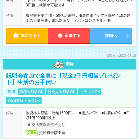
【8月中のスタートOK！急募！】2カ月～ ■ご応募から最短2～
期間
ね。 ※Wワーク希望の方へ 今ご覧のお仕事で希望する勤務時間
3日後に就業が可能です！
と、もう1つのお仕事の勤務時間。 合計で週40時間を超える場
合は応募できません。
履歴書不要
/
40～50代活躍中
/
服装自由
/
シフト勤務
/
10名以
特徴
上の大量募集
/
電話対応なし
/
パソコンスキル不要
気になる！
応募する
詳細へ
掲載日：2026.08.10
未読
説明会参加で全員に【現金2千円相当プレゼン
ト】生活のお手伝い
派遣
職種未経験OK
社会人未経験OK
ブランクOK
WEB登録・面接OK
無資格未経験：時給1500円～ ■週払いOK ■扶養内OK ■日
給与
収1万2000円以上
交通費別途支給あり
交通費全額支給
交通費