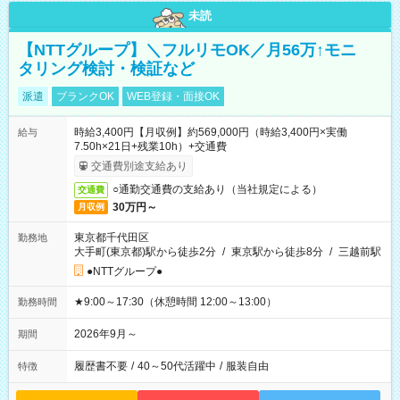
未読
【NTTグループ】＼フルリモOK／月56万↑モニ
タリング検討・検証など
派遣
ブランクOK
WEB登録・面接OK
時給3,400円【月収例】約569,000円（時給3,400円×実働
給与
7.50h×21日+残業10h）+交通費
交通費別途支給あり
○通勤交通費の支給あり（当社規定による）
交通費
30万円～
月収例
東京都千代田区
勤務地
大手町(東京都)駅から徒歩2分
/
東京駅から徒歩8分
/
三越前駅
●NTTグループ●
★9:00～17:30（休憩時間 12:00～13:00）
勤務時間
2026年9月～
期間
履歴書不要
/
40～50代活躍中
/
服装自由
特徴