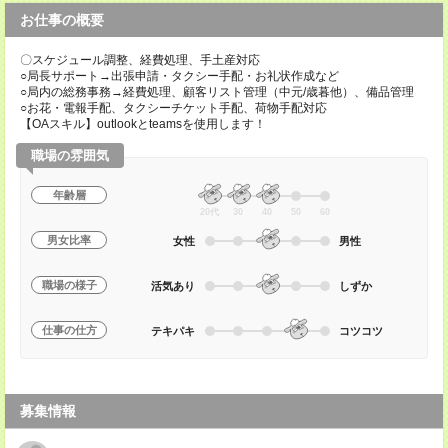
お仕事の概要
〇スケジュール調整、経費処理、手土産対応
○局長サポート→出張申請・タクシー手配・お礼状作成など
○局内の総務事務→経費処理、顧客リスト管理（中元/歳暮他）、備品管理
○お花・電報手配、タクシーチケット手配、荷物手配対応
【OAスキル】outlookとteamsを使用します！
職場の雰囲気
年齢層
20代
30
40
50
60
男女比率
女性
男性
職場の様子
活気あり
しずか
仕事の仕方
テキパキ
コツコツ
募集情報