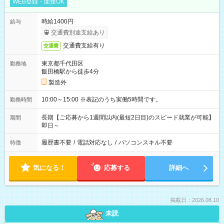
WEB登録・面接OK
時給1400円
給与
交通費別途支給あり
交通費支給有り
交通費
東京都千代田区
勤務地
飯田橋駅から徒歩4分
製造外
10:00～15:00 ※表記のうち実働5時間です。
勤務時間
長期【ご応募から1週間以内(最短2日目)のスピード就業が可能】
期間
即日～
履歴書不要
/
電話対応なし
/
パソコンスキル不要
特徴
気になる！
応募する
詳細へ
掲載日：2026.08.10
未読