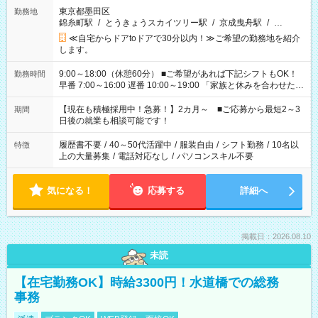
東京都墨田区
勤務地
錦糸町駅
/
とうきょうスカイツリー駅
/
京成曳舟駅
/
…
≪自宅からドアtoドアで30分以内！≫ご希望の勤務地を紹介
します。
9:00～18:00（休憩60分） ■ご希望があれば下記シフトもOK！
勤務時間
早番 7:00～16:00 遅番 10:00～19:00 「家族と休みを合わせた
い」 「余裕を持って夕飯の準備がしたい」 「できれば残業はし
たくない」 など、ご希望を教えてくださいね。 ※Wワーク希望
【現在も積極採用中！急募！】2カ月～ ■ご応募から最短2～3
期間
の方へ 今ご覧のお仕事で希望する勤務時間と、もう1つのお仕事
日後の就業も相談可能です！
の勤務時間。 合計で週40時間を超える場合は応募できません。
履歴書不要
/
40～50代活躍中
/
服装自由
/
シフト勤務
/
10名以
特徴
上の大量募集
/
電話対応なし
/
パソコンスキル不要
気になる！
応募する
詳細へ
掲載日：2026.08.10
未読
【在宅勤務OK】時給3300円！水道橋での総務
事務