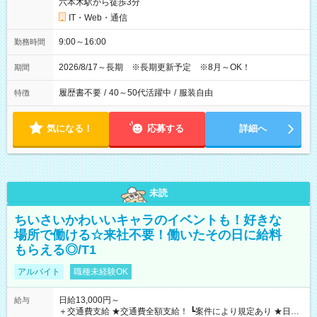
六本木駅から徒歩3分
IT・Web・通信
9:00～16:00
勤務時間
2026/8/17～長期 ※長期更新予定 ※8月～OK！
期間
履歴書不要
/
40～50代活躍中
/
服装自由
特徴
気になる！
応募する
詳細へ
未読
ちいさいかわいいキャラのイベントも！好きな
場所で働ける☆来社不要！働いたその日に給料
もらえる◎/T1
アルバイト
職種未経験OK
日給13,000円～
給与
＋交通費支給 ★交通費全額支給！ ┗案件により規定あり ★日払