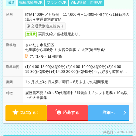
派遣
職種未経験OK
ブランクOK
WEB登録・面接OK
時給1400円／月収例：117,600円＝1,400円×4時間×21日勤務の
給与
場合＋交通費別途支給
交通費別途支給あり
実費支給／当社規定あり。
交通費
さいたま市見沼区
勤務地
七里駅から車6分
/
大宮公園駅
/
大宮(埼玉県)駅
アパレル・日用雑貨
(1)14:00-18:00(休憩0分) (2)14:00-19:00(休憩0分) (3)14:00-
勤務時間
19:30(休憩0分) (4)14:00-20:00(休憩45分) ※お好きな時間が選べ
ます
1ヶ月以上3ヶ月未満／即日～8月末までの期間限定
期間
履歴書不要
/
40～50代活躍中
/
服装自由
/
シフト勤務
/
10名以
特徴
上の大量募集
気になる！
応募する
詳細へ
掲載日：2026.08.06