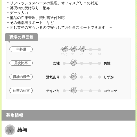
＊リフレッシュスペースの整理、オフィスグリコの補充
＊郵便物の受け取り・配布
＊データ入力
＊備品の在庫管理、契約書送付対応
＊その他部署サポート など
～同じ業務の方もいるので安心してお仕事スタートできます！～
職場の雰囲気
年齢層
20代
30
40
50
60
男女比率
女性
男性
職場の様子
活気あり
しずか
仕事の仕方
テキパキ
コツコツ
募集情報
給与