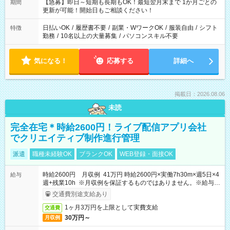
【急募】即日～短期も長期もOK！最短翌月末まで 1か月ごとの
期間
更新が可能！開始日もご相談ください！
日払いOK
/
履歴書不要
/
副業・WワークOK
/
服装自由
/
シフト
特徴
勤務
/
10名以上の大量募集
/
パソコンスキル不要
気になる！
応募する
詳細へ
掲載日：2026.08.06
未読
完全在宅＊時給2600円！ライブ配信アプリ会社
でクリエイティブ制作進行管理
派遣
職種未経験OK
ブランクOK
WEB登録・面接OK
時給2600円 月収例 41万円 時給2600円×実働7h30m×週5日×4
給与
週+残業10h ※月収例を保証するものではありません。※給与即
受取りサービス利用可（利用条件有）
交通費別途支給あり
1ヶ月3万円を上限として実費支給
交通費
30万円～
月収例