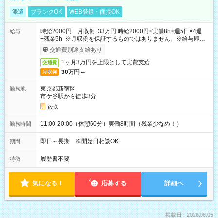
派遣
ブランクOK
WEB登録・面接OK
時給2000円 月収例 33万円 時給2000円×実働8h×週5日×4週
給与
+残業5h ※月収例を保証するものではありません。※給与即受
取りサービス利用可（利用条件有）
交通費別途支給あり
1ヶ月3万円を上限として実費支給
交通費
30万円～
月収例
東京都新宿区
勤務地
市ケ谷駅から徒歩3分
放送
11:00-20:00（休憩60分）実働8時間（残業少なめ！）
勤務時間
即日～長期 ※開始日相談OK
期間
履歴書不要
特徴
気になる！
応募する
詳細へ
掲載日：2026.08.05