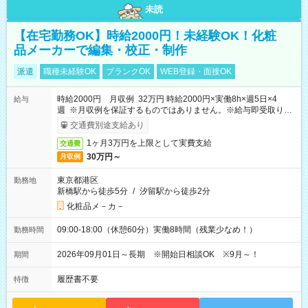
未読
【在宅勤務OK】時給2000円！未経験OK！化粧
品メーカーで編集・校正・制作
派遣
職種未経験OK
ブランクOK
WEB登録・面接OK
時給2000円 月収例 32万円 時給2000円×実働8h×週5日×4
給与
週 ※月収例を保証するものではありません。※給与即受取りサ
ービス利用可（利用条件有）
交通費別途支給あり
1ヶ月3万円を上限として実費支給
交通費
30万円～
月収例
東京都港区
勤務地
新橋駅から徒歩5分
/
汐留駅から徒歩2分
化粧品メ－カ－
09:00-18:00（休憩60分）実働8時間（残業少なめ！）
勤務時間
2026年09月01日～長期 ※開始日相談OK ※9月～！
期間
履歴書不要
特徴