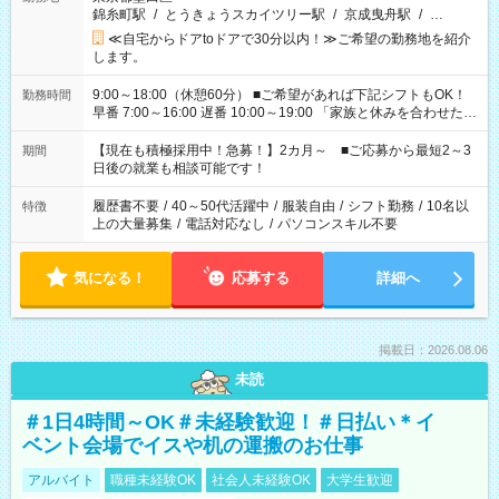
錦糸町駅
/
とうきょうスカイツリー駅
/
京成曳舟駅
/
…
≪自宅からドアtoドアで30分以内！≫ご希望の勤務地を紹介
します。
9:00～18:00（休憩60分） ■ご希望があれば下記シフトもOK！
勤務時間
早番 7:00～16:00 遅番 10:00～19:00 「家族と休みを合わせた
い」 「余裕を持って夕飯の準備がしたい」 「できれば残業はし
たくない」 など、ご希望を教えてくださいね。 ※Wワーク希望
【現在も積極採用中！急募！】2カ月～ ■ご応募から最短2～3
期間
の方へ 今ご覧のお仕事で希望する勤務時間と、もう1つのお仕事
日後の就業も相談可能です！
の勤務時間。 合計で週40時間を超える場合は応募できません。
履歴書不要
/
40～50代活躍中
/
服装自由
/
シフト勤務
/
10名以
特徴
上の大量募集
/
電話対応なし
/
パソコンスキル不要
気になる！
応募する
詳細へ
掲載日：2026.08.06
未読
＃1日4時間～OK＃未経験歓迎！＃日払い＊イ
ベント会場でイスや机の運搬のお仕事
アルバイト
職種未経験OK
社会人未経験OK
大学生歓迎