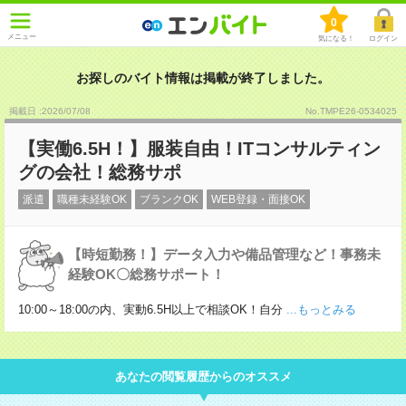
0
メニュー
気になる！
ログイン
お探しのバイト情報は掲載が終了しました。
掲載日 :2026
/
07
/
08
No.TMPE26-0534025
【実働6.5H！】服装自由！ITコンサルティン
グの会社！総務サポ
派遣
職種未経験OK
ブランクOK
WEB登録・面接OK
【時短勤務！】データ入力や備品管理など！事務未
経験OK〇総務サポート！
10:00～18:00の内、実動6.5H以上で相談OK！自分
...もっとみる
あなたの閲覧履歴からのオススメ