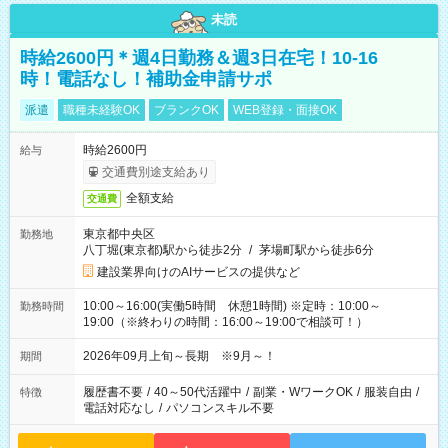
未読
時給2600円＊週4日勤務＆週3日在宅！10-16
時！電話なし！補助金申請サポ
派遣
職種未経験OK
ブランクOK
WEB登録・面接OK
時給2600円
給与
交通費別途支給あり
全額支給
交通費
東京都中央区
勤務地
八丁堀(東京都)駅から徒歩2分
/
茅場町駅から徒歩6分
建設業界向けのAIサービスの提供など
10:00～16:00(実働5時間 休憩1時間) ※定時：10:00～
勤務時間
19:00（※終わりの時間：16:00～19:00で相談可！）
2026年09月上旬～長期 ※9月～！
期間
履歴書不要
/
40～50代活躍中
/
副業・WワークOK
/
服装自由
/
特徴
電話対応なし
/
パソコンスキル不要