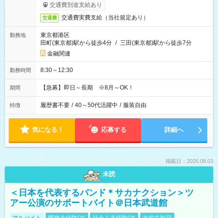
交通費別途支給あり
交通費実費支給（当社規定あり）
交通費
東京都港区
勤務地
田町(東京都)駅から徒歩4分
/
三田(東京都)駅から徒歩7分
金融関連
8:30～12:30
勤務時間
【急募】即日～長期 ※8月～OK！
期間
履歴書不要
/
40～50代活躍中
/
服装自由
特徴
気になる！
応募する
詳細へ
掲載日：2026.08.03
未読
＜日本を代表するバンド＊サカナクション＞ツ
アー公演のサポートバイト＠日本武道館