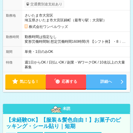
いOK！（規定あり） ┗働いたその日に現金GET♪ お仕事後はコ
交通費別途支給あり
ンビニATMから 日払い分を引き落とせます！ 【試用期間】試
用期間なし
さいたま市大宮区
勤務地
埼玉県さいたま市大宮区錦町（最寄り駅：大宮駅）
株式会社ワンベルウッズ
勤務時間は指定なし
勤務時間
変形労働時間制 想定労働時間160時間/月 【シフト例】 ・8：00
～21：00
単発・1日のみOK
期間
週1日からOK / 日払いOK / 副業・WワークOK / 10名以上の大量
特徴
募集
気になる！
応募する
詳細へ
未読
【未経験OK】【服装＆髪色自由！】お菓子のピ
ッキング・シール貼り｜短期