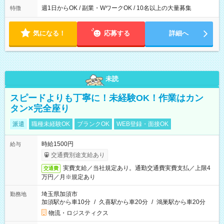
週1日からOK / 副業・WワークOK / 10名以上の大量募集
特徴
気になる！
応募する
詳細へ
未読
スピードよりも丁寧に！未経験OK！作業はカン
タン×完全座り
派遣
職種未経験OK
ブランクOK
WEB登録・面接OK
時給1500円
給与
交通費別途支給あり
実費支給／当社規定あり。通勤交通費実費支払／上限4
交通費
万円／月※規定あり
埼玉県加須市
勤務地
加須駅から車10分
/
久喜駅から車20分
/
鴻巣駅から車20分
物流・ロジスティクス