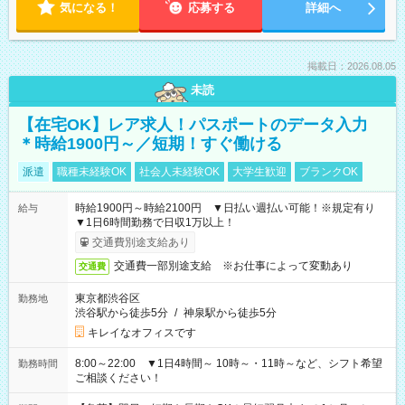
気になる！
応募する
詳細へ
掲載日：2026.08.05
未読
【在宅OK】レア求人！パスポートのデータ入力
＊時給1900円～／短期！すぐ働ける
派遣
職種未経験OK
社会人未経験OK
大学生歓迎
ブランクOK
時給1900円～時給2100円 ▼日払い週払い可能！※規定有り
給与
▼1日6時間勤務で日収1万以上！
交通費別途支給あり
交通費一部別途支給 ※お仕事によって変動あり
交通費
東京都渋谷区
勤務地
渋谷駅から徒歩5分
/
神泉駅から徒歩5分
キレイなオフィスです
8:00～22:00 ▼1日4時間～ 10時～・11時～など、シフト希望
勤務時間
ご相談ください！