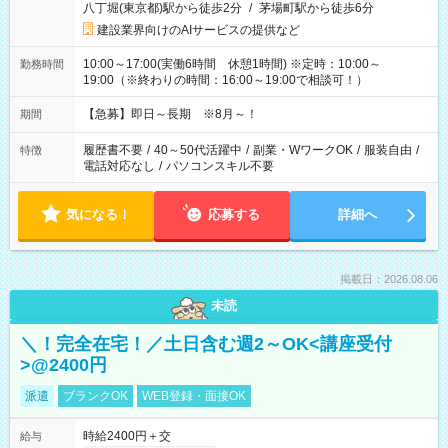
八丁堀(東京都)駅から徒歩2分
/
茅場町駅から徒歩6分
建設業界向けのAIサービスの提供など
10:00～17:00(実働6時間 休憩1時間) ※定時：10:00～
勤務時間
19:00（※終わりの時間：16:00～19:00で相談可！）
【急募】即日～長期 ※8月～！
期間
履歴書不要
/
40～50代活躍中
/
副業・WワークOK
/
服装自由
/
特徴
電話対応なし
/
パソコンスキル不要
気になる！
応募する
詳細へ
掲載日：2026.08.06
未読
＼！完全在宅！／土日含む週2～OK<講座受付
>@2400円
派遣
ブランクOK
WEB登録・面接OK
時給2400円＋交
給与