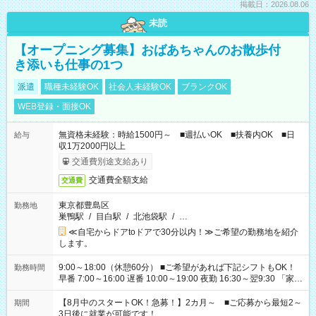
掲載日：2026.08.06
未読
【オープニング募集】おばあちゃんのお散歩付
き添いも仕事の1つ
派遣
職種未経験OK
社会人未経験OK
ブランクOK
WEB登録・面接OK
無資格未経験：時給1500円～ ■週払いOK ■扶養内OK ■日
給与
収1万2000円以上
交通費別途支給あり
交通費全額支給
交通費
東京都豊島区
勤務地
巣鴨駅
/
目白駅
/
北池袋駅
/
…
≪自宅からドアtoドアで30分以内！≫ご希望の勤務地を紹介
します。
9:00～18:00（休憩60分） ■ご希望があれば下記シフトもOK！
勤務時間
早番 7:00～16:00 遅番 10:00～19:00 夜勤 16:30～翌9:30 「家族
と休みを合わせたい」 「余裕を持って夕飯の準備がしたい」
「できれば残業はしたくない」 など、ご希望を教えてください
【8月中のスタートOK！急募！】2カ月～ ■ご応募から最短2～
期間
ね。 ※Wワーク希望の方へ 今ご覧のお仕事で希望する勤務時間
3日後に就業が可能です！