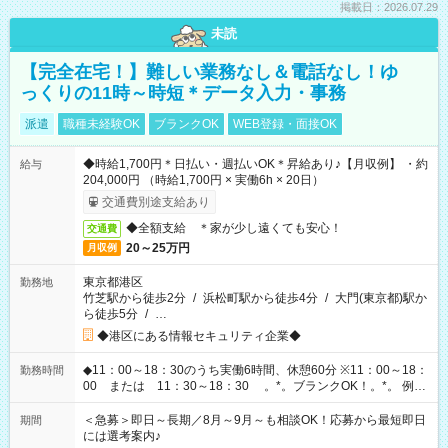
掲載日：2026.07.29
未読
【完全在宅！】難しい業務なし＆電話なし！ゆ
っくりの11時～時短＊データ入力・事務
派遣
職種未経験OK
ブランクOK
WEB登録・面接OK
◆時給1,700円＊日払い・週払いOK＊昇給あり♪【月収例】 ・約
給与
204,000円 （時給1,700円 × 実働6h × 20日）
交通費別途支給あり
◆全額支給 ＊家が少し遠くても安心！
交通費
20～25万円
月収例
東京都港区
勤務地
竹芝駅から徒歩2分
/
浜松町駅から徒歩4分
/
大門(東京都)駅か
ら徒歩5分
/
…
◆港区にある情報セキュリティ企業◆
◆11：00～18：30のうち実働6時間、休憩60分 ※11：00～18：
勤務時間
00 または 11：30～18：30 。*。ブランクOK！。*。 例え
ば前職が、 在宅/財団法人/事務/コールセンター/受付/販売/カフェ
スタッフ スイーツ販売/ホテルフロント/化粧品販売/など 様々な
＜急募＞即日～長期／8月～9月～も相談OK！応募から最短即日
期間
業界から入社して活躍されています♪
には選考案内♪