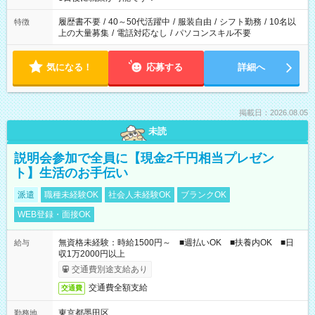
と、もう1つのお仕事の勤務時間。 合計で週40時間を超える場
合は応募できません。
履歴書不要
/
40～50代活躍中
/
服装自由
/
シフト勤務
/
10名以
特徴
上の大量募集
/
電話対応なし
/
パソコンスキル不要
気になる！
応募する
詳細へ
掲載日：2026.08.05
未読
説明会参加で全員に【現金2千円相当プレゼン
ト】生活のお手伝い
派遣
職種未経験OK
社会人未経験OK
ブランクOK
WEB登録・面接OK
無資格未経験：時給1500円～ ■週払いOK ■扶養内OK ■日
給与
収1万2000円以上
交通費別途支給あり
交通費全額支給
交通費
東京都墨田区
勤務地