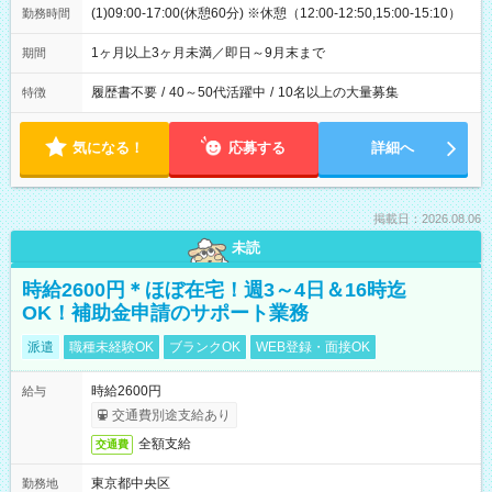
(1)09:00-17:00(休憩60分) ※休憩（12:00-12:50,15:00-15:10）
勤務時間
1ヶ月以上3ヶ月未満／即日～9月末まで
期間
履歴書不要
/
40～50代活躍中
/
10名以上の大量募集
特徴
気になる！
応募する
詳細へ
掲載日：2026.08.06
未読
時給2600円＊ほぼ在宅！週3～4日＆16時迄
OK！補助金申請のサポート業務
派遣
職種未経験OK
ブランクOK
WEB登録・面接OK
時給2600円
給与
交通費別途支給あり
全額支給
交通費
東京都中央区
勤務地