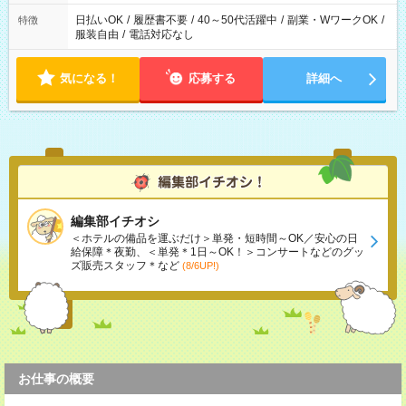
日払いOK
/
履歴書不要
/
40～50代活躍中
/
副業・WワークOK
/
特徴
服装自由
/
電話対応なし
気になる！
応募する
詳細へ
編集部イチオシ
＜ホテルの備品を運ぶだけ＞単発・短時間～OK／安心の日
給保障＊夜勤、＜単発＊1日～OK！＞コンサートなどのグッ
ズ販売スタッフ＊など
(8/6UP!)
お仕事の概要