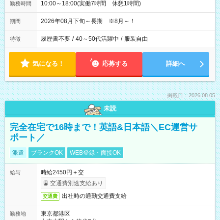
10:00～18:00(実働7時間 休憩1時間)
勤務時間
2026年08月下旬～長期 ※8月～！
期間
履歴書不要
/
40～50代活躍中
/
服装自由
特徴
気になる！
応募する
詳細へ
掲載日：2026.08.05
未読
完全在宅で16時まで！英語&日本語＼EC運営サ
ポート／
派遣
ブランクOK
WEB登録・面接OK
時給2450円＋交
給与
交通費別途支給あり
出社時の通勤交通費支給
交通費
東京都港区
勤務地