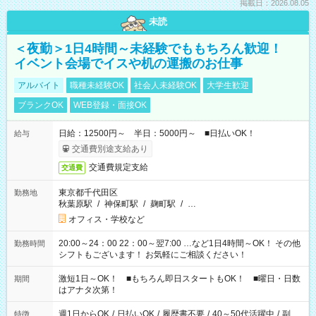
掲載日：2026.08.05
未読
＜夜勤＞1日4時間～未経験でももちろん歓迎！
イベント会場でイスや机の運搬のお仕事
アルバイト
職種未経験OK
社会人未経験OK
大学生歓迎
ブランクOK
WEB登録・面接OK
日給：12500円～ 半日：5000円～ ■日払いOK！
給与
交通費別途支給あり
交通費規定支給
交通費
東京都千代田区
勤務地
秋葉原駅
/
神保町駅
/
麹町駅
/
…
オフィス・学校など
20:00～24：00 22：00～翌7:00 …など1日4時間～OK！ その他
勤務時間
シフトもございます！ お気軽にご相談ください！
激短1日～OK！ ■もちろん即日スタートもOK！ ■曜日・日数
期間
はアナタ次第！
週1日からOK
/
日払いOK
/
履歴書不要
/
40～50代活躍中
/
副
特徴