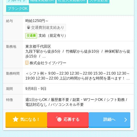
アルバイト
職種未経験OK
社会人未経験OK
大学生歓迎
ブランクOK
時給1250円～
給与
交通費別途支給あり
支給（規定有り）
交通費
東京都千代田区
勤務地
九段下駅から徒歩5分
/
竹橋駅から徒歩10分
/
神保町駅から徒
歩15分
/
…
株式会社ライブパワー
＜シフト例＞ 9:00～22:30 12:30～22:00 15:30～21:00 12:30～
勤務時間
19:00 12:30～22:00 上記の時間から好きな時間を選べます！ ※
時間は変更となる可能性があります
9月8日・9日
期間
週1日からOK
/
履歴書不要
/
副業・WワークOK
/
シフト勤務
/
特徴
電話対応なし
/
パソコンスキル不要
気になる！
応募する
詳細へ