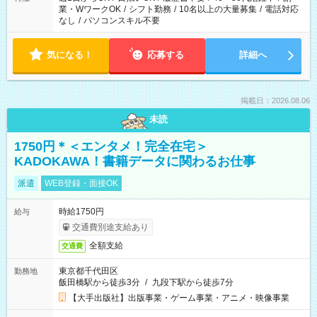
業・WワークOK
/
シフト勤務
/
10名以上の大量募集
/
電話対応
なし
/
パソコンスキル不要
気になる！
応募する
詳細へ
掲載日：2026.08.06
未読
1750円＊＜エンタメ！完全在宅＞
KADOKAWA！書籍データに関わるお仕事
派遣
WEB登録・面接OK
時給1750円
給与
交通費別途支給あり
全額支給
交通費
東京都千代田区
勤務地
飯田橋駅から徒歩3分
/
九段下駅から徒歩7分
【大手出版社】出版事業・ゲーム事業・アニメ・映像事業