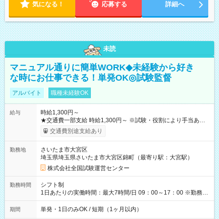
気になる！
応募する
詳細へ
未読
マニュアル通りに簡単WORK◆未経験から好き
な時にお仕事できる！単発OK◎試験監督
アルバイト
職種未経験OK
時給1,300円～
給与
★交通費一部支給 時給1,300円～ ※試験・役割により手当あり
※勤務回数により昇給あり 【即給（前払い）オプションあ
交通費別途支給あり
り！】 希望される場合、勤務から1週間ほどで給与の一部を受け
取れます。 ※手数料418円がかかります。 【過去試験日の収入
さいたま市大宮区
勤務地
例】 ・河合塾模擬試験 8:30～17:30（休憩1時間） 時給1,300円
埼玉県埼玉県さいたま市大宮区錦町（最寄り駅：大宮駅）
×8時間＝日収10,400円＋交通費 ※当日の役割により時給＋100
円の場合あり ・国家試験 7:00～13:30（休憩なし） 時給1,300
株式会社全国試験運営センター
円（役割手当＋100円）×6時間＝日収8,400円＋交通費 【試用期
間】試用期間なし
シフト制
勤務時間
1日あたりの実働時間：最大7時間/日 09：00～17：00 ※勤務時
間は 試験により異なります。
単発・1日のみOK / 短期（1ヶ月以内）
期間