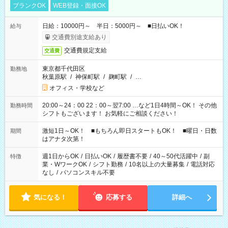
ブランクOK
WEB登録・面接OK
日給：10000円～ 半日：5000円～ ■日払いOK！
給与
交通費別途支給あり
交通費規定支給
交通費
東京都千代田区
勤務地
秋葉原駅
/
神保町駅
/
麹町駅
/
…
オフィス・学校など
20:00～24：00 22：00～翌7:00 …など1日4時間～OK！ その他
勤務時間
シフトもございます！ お気軽にご相談ください！
激短1日～OK！ ■もちろん即日スタートもOK！ ■曜日・日数
期間
はアナタ次第！
週1日からOK
/
日払いOK
/
履歴書不要
/
40～50代活躍中
/
副
特徴
業・WワークOK
/
シフト勤務
/
10名以上の大量募集
/
電話対応
なし
/
パソコンスキル不要
気になる！
応募する
詳細へ