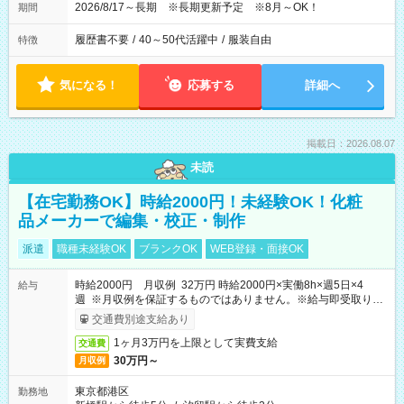
2026/8/17～長期 ※長期更新予定 ※8月～OK！
期間
履歴書不要
/
40～50代活躍中
/
服装自由
特徴
気になる！
応募する
詳細へ
掲載日：2026.08.07
未読
【在宅勤務OK】時給2000円！未経験OK！化粧
品メーカーで編集・校正・制作
派遣
職種未経験OK
ブランクOK
WEB登録・面接OK
時給2000円 月収例 32万円 時給2000円×実働8h×週5日×4
給与
週 ※月収例を保証するものではありません。※給与即受取りサ
ービス利用可（利用条件有）
交通費別途支給あり
1ヶ月3万円を上限として実費支給
交通費
30万円～
月収例
東京都港区
勤務地