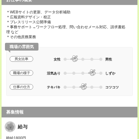
＊WEBサイトの更新、データ分析補助
＊広報資料デザイン・校正
＊プレスリリース公開準備
＊事務サポート→ワークフロー処理、問い合わせメール対応、請求書処
理 など
＊その他庶務業務
職場の雰囲気
男女比率
女性
男性
職場の様子
活気あり
しずか
仕事の仕方
テキパキ
コツコツ
募集情報
給与
時給1800円