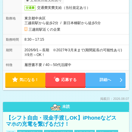
交通費別途支給あり
交通費実費支給（当社規定あり）
交通費
東京都中央区
勤務地
三越前駅から徒歩2分
/
新日本橋駅から徒歩5分
三越前駅近くの企業
8:30～17:15
勤務時間
2026/9/1～長期 ※2027年3月末まで(期間延長の可能性あり)
期間
※9月～OK！
履歴書不要
/
40～50代活躍中
特徴
気になる！
応募する
詳細へ
掲載日：2026.08.07
未読
【シフト自由・現金手渡しOK】iPhoneなどス
マホの充電を繋げるだけ！