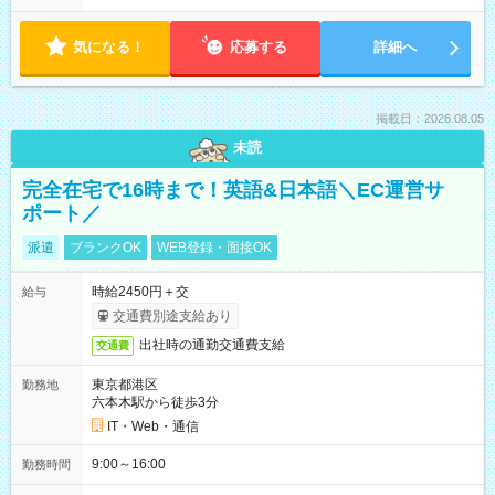
気になる！
応募する
詳細へ
掲載日：2026.08.05
未読
完全在宅で16時まで！英語&日本語＼EC運営サ
ポート／
派遣
ブランクOK
WEB登録・面接OK
時給2450円＋交
給与
交通費別途支給あり
出社時の通勤交通費支給
交通費
東京都港区
勤務地
六本木駅から徒歩3分
IT・Web・通信
9:00～16:00
勤務時間