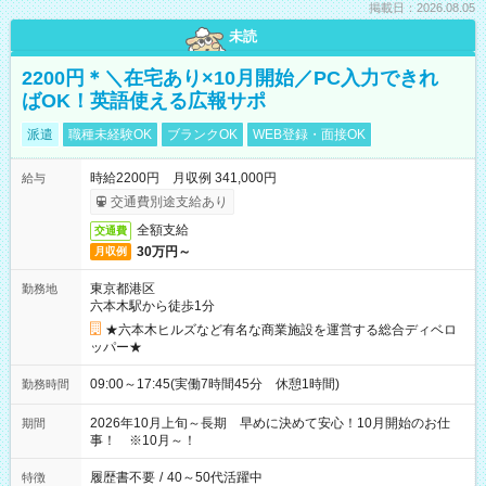
掲載日：2026.08.05
未読
2200円＊＼在宅あり×10月開始／PC入力できれ
ばOK！英語使える広報サポ
派遣
職種未経験OK
ブランクOK
WEB登録・面接OK
時給2200円 月収例 341,000円
給与
交通費別途支給あり
全額支給
交通費
30万円～
月収例
東京都港区
勤務地
六本木駅から徒歩1分
★六本木ヒルズなど有名な商業施設を運営する総合ディベロ
ッパー★
09:00～17:45(実働7時間45分 休憩1時間)
勤務時間
2026年10月上旬～長期 早めに決めて安心！10月開始のお仕
期間
事！ ※10月～！
履歴書不要
/
40～50代活躍中
特徴