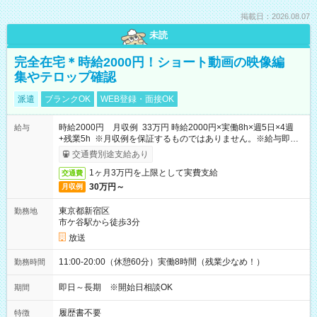
掲載日：2026.08.07
未読
完全在宅＊時給2000円！ショート動画の映像編
集やテロップ確認
派遣
ブランクOK
WEB登録・面接OK
時給2000円 月収例 33万円 時給2000円×実働8h×週5日×4週
給与
+残業5h ※月収例を保証するものではありません。※給与即受
取りサービス利用可（利用条件有）
交通費別途支給あり
1ヶ月3万円を上限として実費支給
交通費
30万円～
月収例
東京都新宿区
勤務地
市ケ谷駅から徒歩3分
放送
11:00-20:00（休憩60分）実働8時間（残業少なめ！）
勤務時間
即日～長期 ※開始日相談OK
期間
履歴書不要
特徴