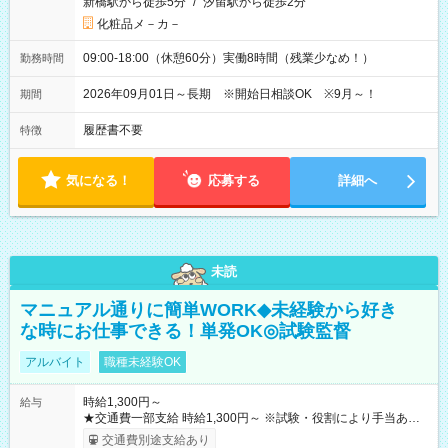
新橋駅から徒歩5分
/
汐留駅から徒歩2分
化粧品メ－カ－
09:00-18:00（休憩60分）実働8時間（残業少なめ！）
勤務時間
2026年09月01日～長期 ※開始日相談OK ※9月～！
期間
履歴書不要
特徴
気になる！
応募する
詳細へ
未読
マニュアル通りに簡単WORK◆未経験から好き
な時にお仕事できる！単発OK◎試験監督
アルバイト
職種未経験OK
時給1,300円～
給与
★交通費一部支給 時給1,300円～ ※試験・役割により手当あり
※勤務回数により昇給あり 【即給（前払い）オプションあ
交通費別途支給あり