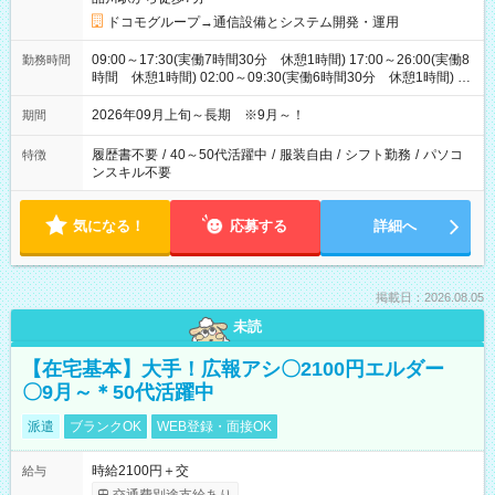
ドコモグループ→通信設備とシステム開発・運用
09:00～17:30(実働7時間30分 休憩1時間) 17:00～26:00(実働8
勤務時間
時間 休憩1時間) 02:00～09:30(実働6時間30分 休憩1時間) ※
日勤は就業時間1/夜勤は就業時間2.3を連続で行って頂きます
2026年09月上旬～長期 ※9月～！
期間
履歴書不要
/
40～50代活躍中
/
服装自由
/
シフト勤務
/
パソコ
特徴
ンスキル不要
気になる！
応募する
詳細へ
掲載日：2026.08.05
未読
【在宅基本】大手！広報アシ〇2100円エルダー
〇9月～＊50代活躍中
派遣
ブランクOK
WEB登録・面接OK
時給2100円＋交
給与