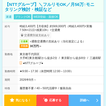
【NTTグループ】＼フルリモOK／月56万↑モニ
タリング検討・検証など
派遣
ブランクOK
WEB登録・面接OK
時給3,400円【月収例】約569,000円（時給3,400円×実働
給与
7.50h×21日+残業10h）+交通費
交通費別途支給あり
○通勤交通費の支給あり（当社規定による）
交通費
30万円～
月収例
東京都千代田区
勤務地
大手町(東京都)駅から徒歩2分
/
東京駅から徒歩8分
/
三越前駅
●NTTグループ●
★9:00～17:30（休憩時間 12:00～13:00）
勤務時間
2026年9月～
期間
履歴書不要
/
40～50代活躍中
/
服装自由
特徴
気になる！
応募する
詳細へ