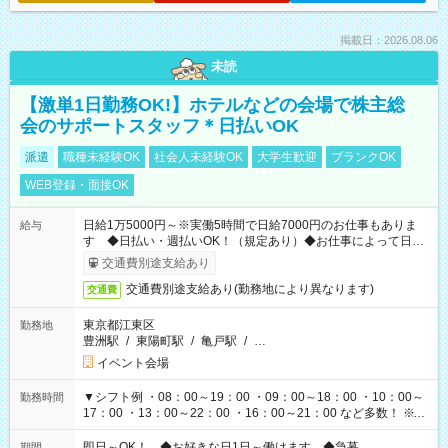
掲載日：2026.08.06
未読
【激単1日勤務OK!】ホテルなどの会場で株主総
会のサポートスタッフ＊日払いOK
派遣
職種未経験OK
社会人未経験OK
大学生歓迎
ブランクOK
WEB登録・面接OK
日給1万5000円～※実働5時間で日給7000円のお仕事もありま
給与
す ◆日払い・週払いOK！（規定あり）◆お仕事によって日給
も異なります
交通費別途支給あり
交通費別途支給あり(勤務地により異なります)
交通費
東京都江東区
勤務地
豊洲駅
/
東陽町駅
/
亀戸駅
/
…
イベント会場
▼シフト例 ・08：00～19：00 ・09：00～18：00 ・10：00～
勤務時間
17：00 ・13：00～22：00 ・16：00～21：00 など多数！ ※お
仕事により勤務時間が異なります
即日～OK！ ◆お好きな日1日～働けます ◆急募
期間