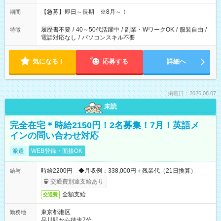
【急募】即日～長期 ※8月～！
期間
履歴書不要
/
40～50代活躍中
/
副業・WワークOK
/
服装自由
/
特徴
電話対応なし
/
パソコンスキル不要
気になる！
応募する
詳細へ
掲載日：2026.08.07
未読
完全在宅＊時給2150円！2名募集！7月！英語メ
インの問い合わせ対応
派遣
WEB登録・面接OK
時給2200円 ◆月収例：338,000円＋残業代（21日換算）
給与
交通費別途支給あり
全額支給
交通費
東京都港区
勤務地
品川駅から徒歩7分