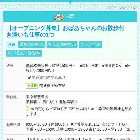
掲載日：2026.08.07
未読
【オープニング募集】おばあちゃんのお散歩付
き添いも仕事の1つ
派遣
職種未経験OK
社会人未経験OK
ブランクOK
WEB登録・面接OK
無資格未経験：時給1500円～ ■週払いOK ■扶養内OK ■日
給与
収1万2000円以上
交通費別途支給あり
交通費全額支給
交通費
東京都豊島区
勤務地
巣鴨駅
/
目白駅
/
北池袋駅
/
…
≪自宅からドアtoドアで30分以内！≫ご希望の勤務地を紹介
します。
9:00～18:00（休憩60分） ■ご希望があれば下記シフトもOK！
勤務時間
早番 7:00～16:00 遅番 10:00～19:00 夜勤 16:30～翌9:30 「家族
と休みを合わせたい」 「余裕を持って夕飯の準備がしたい」
「できれば残業はしたくない」 など、ご希望を教えてください