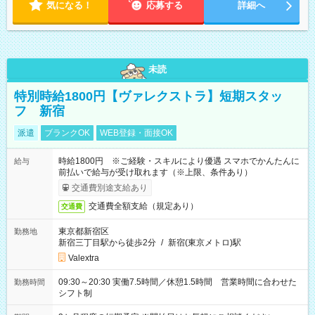
気になる！
応募する
詳細へ
未読
特別時給1800円【ヴァレクストラ】短期スタッ
フ 新宿
派遣
ブランクOK
WEB登録・面接OK
時給1800円 ※ご経験・スキルにより優遇 スマホでかんたんに
給与
前払いで給与が受け取れます（※上限、条件あり）
交通費別途支給あり
交通費全額支給（規定あり）
交通費
東京都新宿区
勤務地
新宿三丁目駅から徒歩2分
/
新宿(東京メトロ)駅
Valextra
09:30～20:30 実働7.5時間／休憩1.5時間 営業時間に合わせた
勤務時間
シフト制