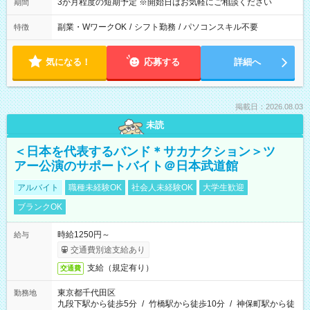
3か月程度の短期予定 ※開始日はお気軽にご相談ください
期間
副業・WワークOK
/
シフト勤務
/
パソコンスキル不要
特徴
気になる！
応募する
詳細へ
掲載日：2026.08.03
未読
＜日本を代表するバンド＊サカナクション＞ツ
アー公演のサポートバイト＠日本武道館
アルバイト
職種未経験OK
社会人未経験OK
大学生歓迎
ブランクOK
時給1250円～
給与
交通費別途支給あり
支給（規定有り）
交通費
東京都千代田区
勤務地
九段下駅から徒歩5分
/
竹橋駅から徒歩10分
/
神保町駅から徒