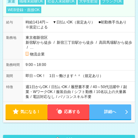
派遣
職種未経験OK
社会人未経験OK
大学生歓迎
ブランクOK
WEB登録・面接OK
時給1414円～ ▼日払いOK（規定あり） ■初勤務手当あり
給与
※規定による
東京都新宿区
勤務地
新宿駅から徒歩
/
新宿三丁目駅から徒歩
/
高田馬場駅から徒歩
/
…
物流企業
9:00～18:00
勤務時間
即日～OK！ 1日～働けます＾＾（規定あり）
期間
週1日からOK
/
日払いOK
/
履歴書不要
/
40～50代活躍中
/
副
特徴
業・WワークOK
/
服装自由
/
シフト勤務
/
10名以上の大量募
集
/
電話対応なし
/
パソコンスキル不要
気になる！
応募する
詳細へ