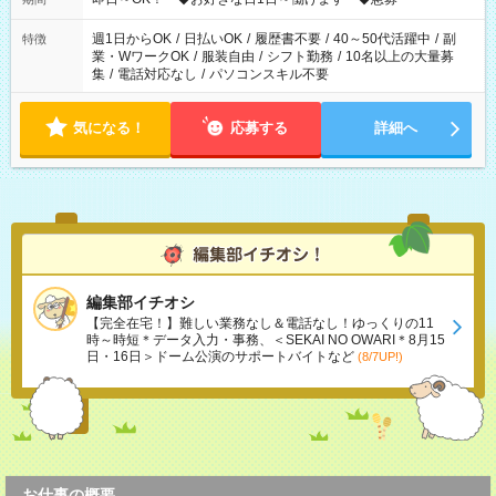
週1日からOK
/
日払いOK
/
履歴書不要
/
40～50代活躍中
/
副
特徴
業・WワークOK
/
服装自由
/
シフト勤務
/
10名以上の大量募
集
/
電話対応なし
/
パソコンスキル不要
気になる！
応募する
詳細へ
編集部イチオシ
【完全在宅！】難しい業務なし＆電話なし！ゆっくりの11
時～時短＊データ入力・事務、＜SEKAI NO OWARI＊8月15
日・16日＞ドーム公演のサポートバイトなど
(8/7UP!)
お仕事の概要