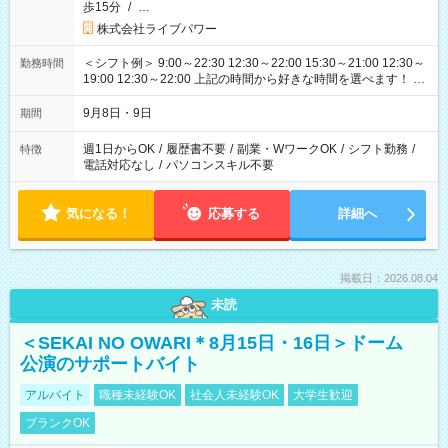
歩15分
/
…
株式会社ライブパワー
＜シフト例＞ 9:00～22:30 12:30～22:00 15:30～21:00 12:30～
勤務時間
19:00 12:30～22:00 上記の時間から好きな時間を選べます！ ※
時間は変更となる可能性があります
9月8日・9日
期間
週1日からOK
/
履歴書不要
/
副業・WワークOK
/
シフト勤務
/
特徴
電話対応なし
/
パソコンスキル不要
気になる！
応募する
詳細へ
掲載日：2026.08.04
未読
＜SEKAI NO OWARI＊8月15日・16日＞ドーム
公演のサポートバイト
アルバイト
職種未経験OK
社会人未経験OK
大学生歓迎
ブランクOK