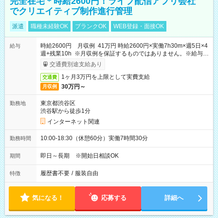
完全在宅＊時給2600円！ライブ配信アプリ会社
でクリエイティブ制作進行管理
派遣
職種未経験OK
ブランクOK
WEB登録・面接OK
時給2600円 月収例 41万円 時給2600円×実働7h30m×週5日×4
給与
週+残業10h ※月収例を保証するものではありません。※給与即
受取りサービス利用可（利用条件有）
交通費別途支給あり
1ヶ月3万円を上限として実費支給
交通費
30万円～
月収例
東京都渋谷区
勤務地
渋谷駅から徒歩1分
インターネット関連
10:00-18:30（休憩60分）実働7時間30分
勤務時間
即日～長期 ※開始日相談OK
期間
履歴書不要
/
服装自由
特徴
気になる！
応募する
詳細へ