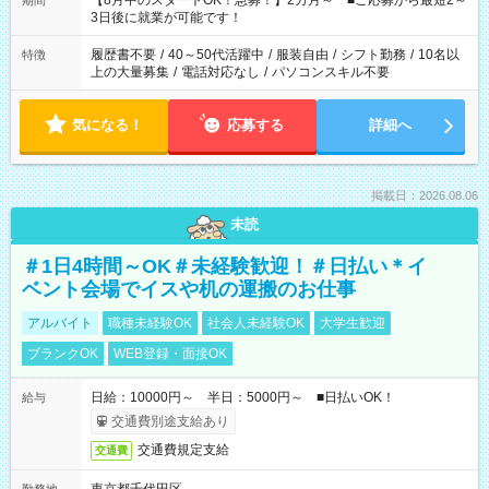
【8月中のスタートOK！急募！】2カ月～ ■ご応募から最短2～
期間
ね。 ※Wワーク希望の方へ 今ご覧のお仕事で希望する勤務時間
3日後に就業が可能です！
と、もう1つのお仕事の勤務時間。 合計で週40時間を超える場
合は応募できません。
履歴書不要
/
40～50代活躍中
/
服装自由
/
シフト勤務
/
10名以
特徴
上の大量募集
/
電話対応なし
/
パソコンスキル不要
気になる！
応募する
詳細へ
掲載日：2026.08.06
未読
＃1日4時間～OK＃未経験歓迎！＃日払い＊イ
ベント会場でイスや机の運搬のお仕事
アルバイト
職種未経験OK
社会人未経験OK
大学生歓迎
ブランクOK
WEB登録・面接OK
日給：10000円～ 半日：5000円～ ■日払いOK！
給与
交通費別途支給あり
交通費規定支給
交通費