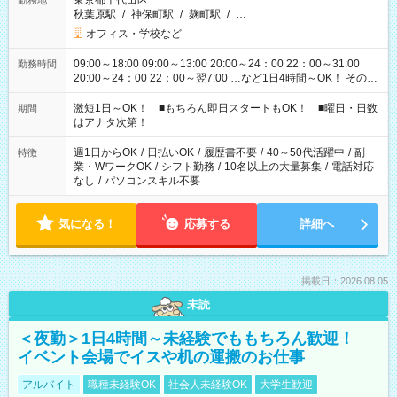
東京都千代田区
勤務地
秋葉原駅
/
神保町駅
/
麹町駅
/
…
オフィス・学校など
09:00～18:00 09:00～13:00 20:00～24：00 22：00～31:00
勤務時間
20:00～24：00 22：00～翌7:00 …など1日4時間～OK！ その他
シフトもございます！ お気軽にご相談ください！
激短1日～OK！ ■もちろん即日スタートもOK！ ■曜日・日数
期間
はアナタ次第！
週1日からOK
/
日払いOK
/
履歴書不要
/
40～50代活躍中
/
副
特徴
業・WワークOK
/
シフト勤務
/
10名以上の大量募集
/
電話対応
なし
/
パソコンスキル不要
気になる！
応募する
詳細へ
掲載日：2026.08.05
未読
＜夜勤＞1日4時間～未経験でももちろん歓迎！
イベント会場でイスや机の運搬のお仕事
アルバイト
職種未経験OK
社会人未経験OK
大学生歓迎