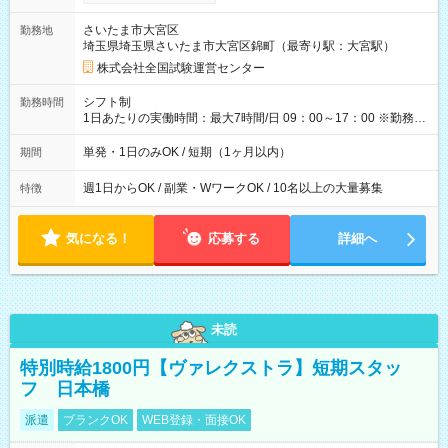
り！】 希望される場合、勤務から1週間ほどで給与の一部を受け
取れます。 ※手数料418円がかかります。 【過去試験日の収入
さいたま市大宮区
勤務地
例】 ・河合塾模擬試験 8:30～17:30（休憩1時間） 時給1,300円
埼玉県埼玉県さいたま市大宮区錦町（最寄り駅：大宮駅）
×8時間＝日収10,400円＋交通費 ※当日の役割により時給＋100
円の場合あり ・国家試験 7:00～13:30（休憩なし） 時給1,300
株式会社全国試験運営センター
円（役割手当＋100円）×6時間＝日収8,400円＋交通費 【試用期
間】試用期間なし
シフト制
勤務時間
1日あたりの実働時間：最大7時間/日 09：00～17：00 ※勤務時
間は 試験により異なります。
単発・1日のみOK / 短期（1ヶ月以内）
期間
週1日からOK / 副業・WワークOK / 10名以上の大量募集
特徴
気になる！
応募する
詳細へ
未読
特別時給1800円【ヴァレクストラ】短期スタッ
フ 日本橋
派遣
ブランクOK
WEB登録・面接OK