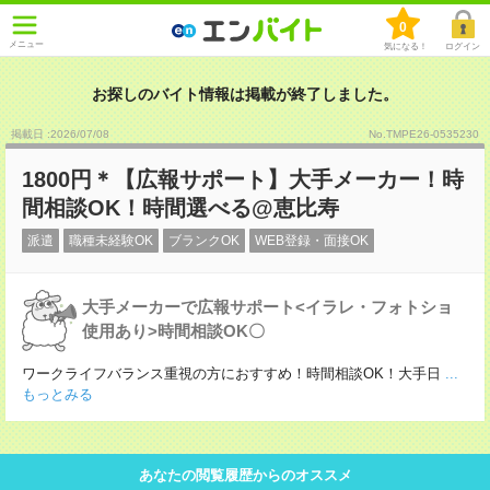
0
メニュー
気になる！
ログイン
お探しのバイト情報は掲載が終了しました。
掲載日 :2026
/
07
/
08
No.TMPE26-0535230
1800円＊【広報サポート】大手メーカー！時
間相談OK！時間選べる@恵比寿
派遣
職種未経験OK
ブランクOK
WEB登録・面接OK
大手メーカーで広報サポート<イラレ・フォトショ
使用あり>時間相談OK〇
ワークライフバランス重視の方におすすめ！時間相談OK！大手日
...
もっとみる
あなたの閲覧履歴からのオススメ