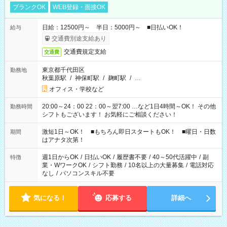
ブランクOK
WEB登録・面接OK
日給：12500円～ 半日：5000円～ ■日払いOK！
給与
交通費別途支給あり
交通費規定支給
交通費
東京都千代田区
勤務地
秋葉原駅
/
神保町駅
/
麹町駅
/
…
オフィス・学校など
20:00～24：00 22：00～翌7:00 …など1日4時間～OK！ その他
勤務時間
シフトもございます！ お気軽にご相談ください！
激短1日～OK！ ■もちろん即日スタートもOK！ ■曜日・日数
期間
はアナタ次第！
週1日からOK
/
日払いOK
/
履歴書不要
/
40～50代活躍中
/
副
特徴
業・WワークOK
/
シフト勤務
/
10名以上の大量募集
/
電話対応
なし
/
パソコンスキル不要
気になる！
応募する
詳細へ