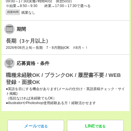
09:00～17:30(実働7時間40分 休憩50分)
※始業→8:50～9:30 終業→17:00～17:30で選べる
残業なし
残業時間
期間
長期（3ヶ月以上）
2026年08月上旬～長期 7・8月開始OK ※8月～！
応募資格・条件
職種未経験OK / ブランクOK / 履歴書不要 / WEB
登録・面接OK
●英語を目にする機会があります(メールの仕分け・英語原稿チェック・サイ
ト掲載)
（抵抗なければ未経験でもOK）
●illustratorやPhotoshop使用経験ある方！経験活かせます
メール
LINE
で送る
で送る