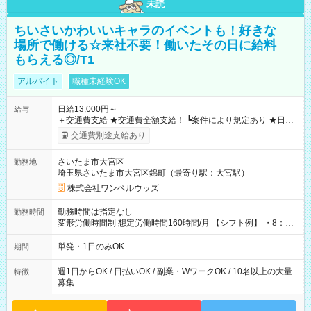
未読
ちいさいかわいいキャラのイベントも！好きな
場所で働ける☆来社不要！働いたその日に給料
もらえる◎/T1
アルバイト
職種未経験OK
日給13,000円～
給与
＋交通費支給 ★交通費全額支給！ ┗案件により規定あり ★日払
いOK！（規定あり） ┗働いたその日に現金GET♪ お仕事後はコ
交通費別途支給あり
ンビニATMから 日払い分を引き落とせます！ 【試用期間】試
用期間なし
さいたま市大宮区
勤務地
埼玉県さいたま市大宮区錦町（最寄り駅：大宮駅）
株式会社ワンベルウッズ
勤務時間は指定なし
勤務時間
変形労働時間制 想定労働時間160時間/月 【シフト例】 ・8：00
～21：00
単発・1日のみOK
期間
週1日からOK / 日払いOK / 副業・WワークOK / 10名以上の大量
特徴
募集