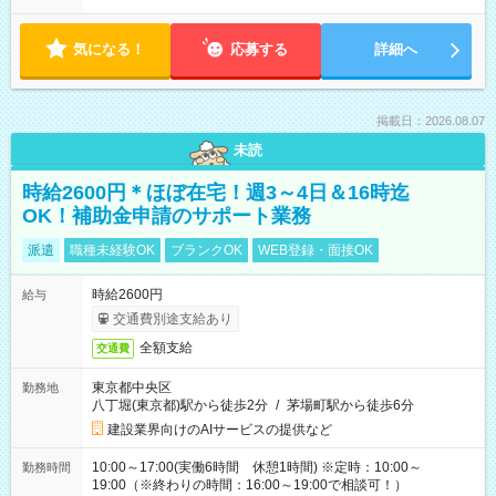
気になる！
応募する
詳細へ
掲載日：2026.08.07
未読
時給2600円＊ほぼ在宅！週3～4日＆16時迄
OK！補助金申請のサポート業務
派遣
職種未経験OK
ブランクOK
WEB登録・面接OK
時給2600円
給与
交通費別途支給あり
全額支給
交通費
東京都中央区
勤務地
八丁堀(東京都)駅から徒歩2分
/
茅場町駅から徒歩6分
建設業界向けのAIサービスの提供など
10:00～17:00(実働6時間 休憩1時間) ※定時：10:00～
勤務時間
19:00（※終わりの時間：16:00～19:00で相談可！）