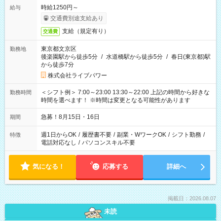
時給1250円～
給与
交通費別途支給あり
支給（規定有り）
交通費
東京都文京区
勤務地
後楽園駅から徒歩5分
/
水道橋駅から徒歩5分
/
春日(東京都)駅
から徒歩7分
株式会社ライブパワー
＜シフト例＞ 7:00～23:00 13:30～22:00 上記の時間から好きな
勤務時間
時間を選べます！ ※時間は変更となる可能性があります
急募！8月15日・16日
期間
週1日からOK
/
履歴書不要
/
副業・WワークOK
/
シフト勤務
/
特徴
電話対応なし
/
パソコンスキル不要
気になる！
応募する
詳細へ
掲載日：2026.08.07
未読