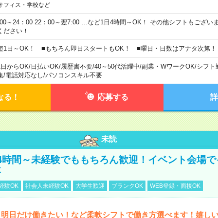
オフィス・学校など
0:00～24：00 22：00～翌7:00 …など1日4時間～OK！ その他シフトもござ
ください！
短1日～OK！ ■もちろん即日スタートもOK！ ■曜日・日数はアナタ次第！
1日からOK
/
日払いOK
/
履歴書不要
/
40～50代活躍中
/
副業・WワークOK
/
シフト
集
/
電話対応なし
/
パソコンスキル不要
なる！
応募する
詳
未読
4時間～未経験でももちろん歓迎！イベント会場で
事
経験OK
社会人未経験OK
大学生歓迎
ブランクOK
WEB登録・面接OK
ら明日だけ働きたい！など柔軟シフトで働き方選べます！嬉し