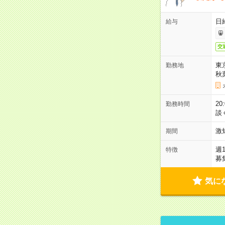
日
給与
交
東
勤務地
秋
2
勤務時間
談
激
期間
週
特徴
募
気に