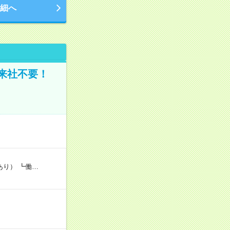
細へ
来社不要！
あり） ┗働…