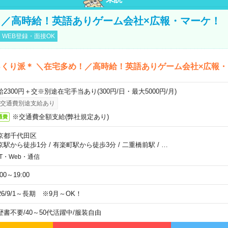
／高時給！英語ありゲーム会社×広報・マーケ！
WEB登録・面接OK
くり派＊ ＼在宅多め！／高時給！英語ありゲーム会社×広報
給2300円＋交※別途在宅手当あり(300円/日・最大5000円/月)
交通費別途支給あり
※交通費全額支給(弊社規定あり)
通費
京都千代田区
京駅から徒歩1分
/
有楽町駅から徒歩3分
/
二重橋前駅
/
…
IT・Web・通信
:00～19:00
26/9/1～長期 ※9月～OK！
歴書不要
/
40～50代活躍中
/
服装自由