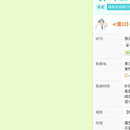
派遣
職種未経験O
≪週3日
無
給与
交
東
勤務地
巣
9:
勤務時間
夜
残
望
【
期間
履
特徴
不