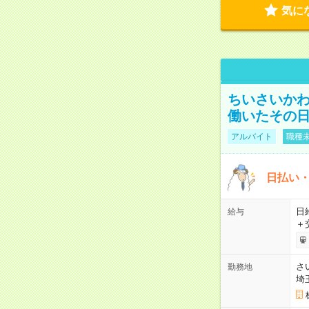
気に
ちいさいか
働いたその日
アルバイト
職種未
日払い・
日給
給与
＋
さ
勤務地
埼