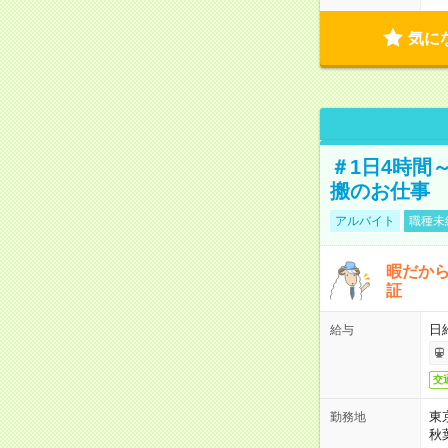
気に
＃1日4時間
搬のお仕事
アルバイト
職種未
暇だか
証
日
給与
交
東
勤務地
秋