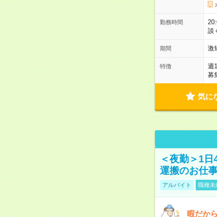
2
勤務時間
談
激
期間
週
特徴
募
気に
＜夜勤＞1日
運搬のお仕
アルバイト
職種未
暇だか