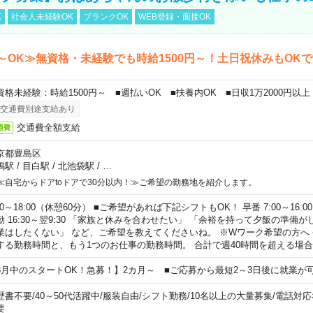
K
社会人未経験OK
ブランクOK
WEB登録・面接OK
～OK≫無資格・未経験でも時給1500円～！土日祝休みもOK
資格未経験：時給1500円～ ■週払いOK ■扶養内OK ■日収1万2000円以上
交通費別途支給あり
交通費全額支給
通費
京都豊島区
鴨駅
/
目白駅
/
北池袋駅
/
…
≪自宅からドアtoドアで30分以内！≫ご希望の勤務地を紹介します。
00～18:00（休憩60分） ■ご希望があれば下記シフトもOK！ 早番 7:00～16:00 遅
勤 16:30～翌9:30 「家族と休みを合わせたい」 「余裕を持って夕飯の準備
業はしたくない」 など、ご希望を教えてくださいね。 ※Wワーク希望の方へ
する勤務時間と、もう1つのお仕事の勤務時間。 合計で週40時間を超える場
8月中のスタートOK！急募！】2カ月～ ■ご応募から最短2～3日後に就業が
歴書不要
/
40～50代活躍中
/
服装自由
/
シフト勤務
/
10名以上の大量募集
/
電話対応
要