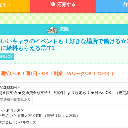
なる！
応募する
詳
未読
わいいキャラのイベントも！好きな場所で働ける☆
に給料もらえる◎/T1
経験OK
週払いOK！週1日～OK！副業・WワークOK！のバイト
13,000円～
交通費支給 ★交通費全額支給！ ┗案件により規定あり ★日払いOK！（規定
交通費別途支給あり
いたま市大宮区
玉県さいたま市大宮区錦町（最寄り駅：大宮駅）
株式会社ワンベルウッズ