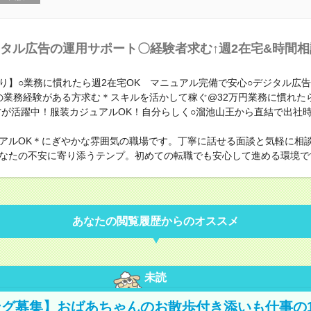
タル広告の運用サポート〇経験者求む↑週2在宅&時間相
り】○業務に慣れたら週2在宅OK マニュアル完備で安心○デジタル広
の業務経験がある方求む＊スキルを活かして稼ぐ@32万円業務に慣れた
の方が活躍中！服装カジュアルOK！自分らしく○溜池山王から直結で出社
アルOK＊にぎやかな雰囲気の職場です。丁寧に話せる面談と気軽に相
なたの不安に寄り添うテンプ。初めての転職でも安心して進める環境で
あなたの閲覧履歴からのオススメ
未読
グ募集】おばあちゃんのお散歩付き添いも仕事の