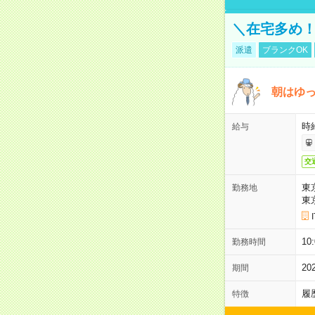
＼在宅多め！
派遣
ブランクOK
朝はゆっ
時
給与
交
東
勤務地
東
10
勤務時間
20
期間
履
特徴