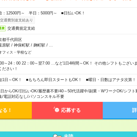
給：12500円～ 半日：5000円～ ■日払いOK！
交通費別途支給あり
交通費規定支給
通費
京都千代田区
葉原駅
/
神保町駅
/
麹町駅
/
…
オフィス・学校など
0:00～24：00 22：00～翌7:00 …など1日4時間～OK！ その他シフトもござ
ください！
短1日～OK！ ■もちろん即日スタートもOK！ ■曜日・日数はアナタ次第！
1日からOK
/
日払いOK
/
履歴書不要
/
40～50代活躍中
/
副業・WワークOK
/
シフト
集
/
電話対応なし
/
パソコンスキル不要
なる！
応募する
詳
未読