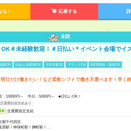
なる！
応募する
詳
未読
～OK＃未経験歓迎！＃日払い＊イベント会場でイ
経験OK
社会人未経験OK
大学生歓迎
ブランクOK
WEB登録・面接OK
ら明日だけ働きたい！など柔軟シフトで働き方選べます！早く
給：10000円～ 半日：5000円～ ■日払いOK！
交通費別途支給あり
交通費規定支給
通費
京都千代田区
葉原駅
/
神保町駅
/
麹町駅
/
…