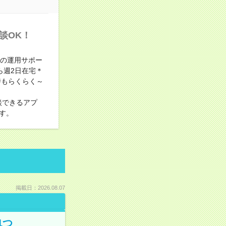
談OK！
告の運用サポー
ら週2日在宅＊
時もらくらく～
談できるアプ
す。
掲載日：2026.08.07
1つ