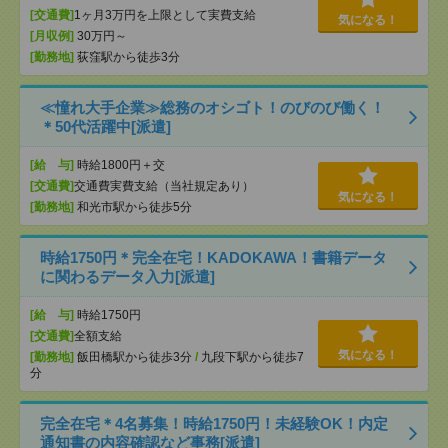
[交通費]
1ヶ月3万円を上限として実費支給
気になる！
[月収例]
30万円～
[勤務地]
荻窪駅から徒歩3分
≪憧れ大手企業≫総務のオシゴト！のびのび働く！
＊50代活躍中[派遣]
[給 与]
時給1800円＋交
[交通費]
交通費実費支給（当社規定あり）
気になる！
[勤務地]
和光市駅から徒歩5分
時給1750円＊完全在宅！KADOKAWA！書籍データ
に関わるデータ入力[派遣]
[給 与]
時給1750円
[交通費]
全額支給
気になる！
[勤務地]
飯田橋駅から徒歩3分
/
九段下駅から徒歩7
分
完全在宅＊4名募集！時給1750円！未経験OK！内定
通知書の内容確認など事務[派遣]