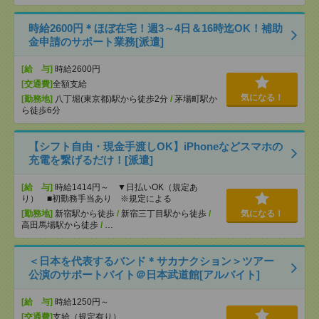
時給2600円＊ほぼ在宅！週3～4日＆16時迄OK！補助
金申請のサポート業務[派遣]
[給 与]
時給2600円
[交通費]
全額支給
気になる！
[勤務地]
八丁堀(東京都)駅から徒歩2分
/
茅場町駅か
ら徒歩6分
【シフト自由・現金手渡しOK】iPhoneなどスマホの
充電を繋げるだけ！[派遣]
[給 与]
時給1414円～ ▼日払いOK（規定あ
り） ■初勤務手当あり ※規定による
[勤務地]
新宿駅から徒歩
/
新宿三丁目駅から徒歩
/
気になる！
高田馬場駅から徒歩
/
…
＜日本を代表するバンド＊サカナクション＞ツアー
公演のサポートバイト＠日本武道館[アルバイト]
[給 与]
時給1250円～
[交通費]
支給（規定有り）