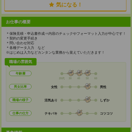
気になる！
お仕事の概要
＊保険見積・申込書作成⇒内容のチェックやフォーマット入力が中心です！
＊契約の変更手続き
＊問い合わせ対応
＊各種データ入力 など
※はじめは入力などカンタンな業務から覚えていただきます！
職場の雰囲気
年齢層
20代
30
40
50
60
男女比率
女性
男性
職場の様子
活気あり
しずか
仕事の仕方
テキパキ
コツコツ