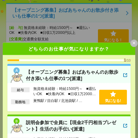
【オープニング募集】おばあちゃんのお散歩付き添
いも仕事の1つ[派遣]
[給 与]
無資格未経験：時給1500円～ ■週払い
OK ■扶養内OK ■日収1万2000円以上
[交通費]
交通費全額支給
気になる！
×
[勤務地]
巣鴨駅
/
目白駅
/
北池袋駅
/
…
どちらのお仕事が気になりますか？
1
/10
説明会参加で全員に【現金2千円相当プレゼント】生
活のお手伝い[派遣]
【オープニング募集】おばあちゃんのお散歩
付き添いも仕事の1つ[派遣]
[給 与]
無資格未経験：時給1500円～ ■週払い
OK ■扶養内OK ■日収1万2000円以上
無資格未経験：時給1500円～ ■週払
給与
[交通費]
交通費全額支給
気になる！
いOK ■扶養内OK ■日収1万2000円
[勤務地]
錦糸町駅
/
とうきょうスカイツリー駅
/
京
以上
巣鴨駅 / 目白駅 / 北池袋駅 / …
気になる!
成曳舟駅
/
…
勤務地
＼PC入力できればOK／【高時給1900円！】事務サ
説明会参加で全員に【現金2千円相当プレゼ
ポート！[派遣]
ント】生活のお手伝い[派遣]
[給 与]
時給1900円 【月収例】時給1,900円×実