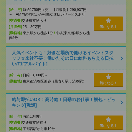
[給 与]
時給1750円＋交 【月収例】290,937円
～ ■給与の前払いが可能な速払いサービスあり
[交通費]
交通費支給あり
[月収例]
25～30万円
気になる！
[勤務地]
東京駅から徒歩1分
/
京橋(東京都)駅から徒
歩5分
人気イベントも！好きな場所で働けるイベントスタ
ッフ☆来社不要！働いたその日に給料もらえる日払
い/T1[アルバイト]
[給 与]
日給13,000円～
[勤務地]
東京都渋谷区渋谷（最寄り駅：渋谷駅）
気になる！
給与即払いOK！高時給！日勤のお仕事！梱包・ピッ
キング[派遣]
[給 与]
時給1340円
[交通費]
交通費支給有り
気になる！
[勤務地]
宇都宮駅から車10分