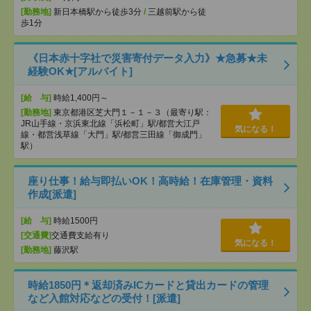
[勤務地]
新日本橋駅から徒歩3分
/
三越前駅から徒
歩1分
《日本赤十字社で災害寄付データ入力》★急募★未
経験OK★[アルバイト]
[給 与]
時給1,400円～
[勤務地]
東京都港区芝大門１－１－３（最寄り駅：
JR山手線・京浜東北線「浜松町」駅/都営大江戸
気になる！
線・都営浅草線「⼤⾨」駅/都営三田線「御成⾨」
駅）
座り仕事！給与即払いOK！高時給！在庫管理・資料
作成[派遣]
[給 与]
時給1500円
[交通費]
交通費支給有り
気になる！
[勤務地]
藤沢駅
時給1850円＊返却済みICカードと貸出カードの管理
など入館対応などの受付！[派遣]