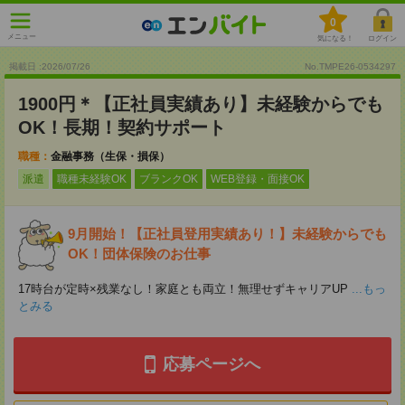
0
メニュー
気になる！
ログイン
掲載日 :2026
/
07
/
26
No.TMPE26-0534297
1900円＊【正社員実績あり】未経験からでも
OK！長期！契約サポート
職種：
金融事務（生保・損保）
派遣
職種未経験OK
ブランクOK
WEB登録・面接OK
9月開始！【正社員登用実績あり！】未経験からでも
OK！団体保険のお仕事
17時台が定時×残業なし！家庭とも両立！無理せずキャリアUP
...もっ
とみる
応募ページへ