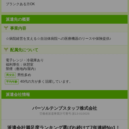
ブランクある方OK
派遣先の概要
事業内容
☆病院経営を支える☆自治体病院への医療機器のリースや保険提供♪
配属先について
電子レンジ・冷蔵庫あり
福利厚生：休憩室
禁煙（敷地内/屋内）
男性多め
男女比
40代の方が多く活躍しています。
平均年齢
派遣会社情報
パーソルテンプスタッフ株式会社
労働者派遣事業許可番号:派13-010026
派遣会社満足度ランキング選ばれ続けて7年連続No1！