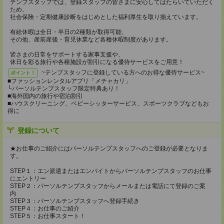
テンプスタッフでは、登録スタッフの皆さまに安心してはたらいていただく
ため、
社会保険・定期健康診断をはじめとした福利厚生を取り揃えています。
有給休暇は全日・半日の2種類が取得可能、
その他、産前産後・育児休業など各種休暇制度があります。
皆さまの日常をサポートする家事支援や、
休日を彩る旅行や各種施設が割引になる優待サービスをご用意！
~テンプスタッフに登録している方へのお得な優待サービス~
ポイント！
■ファッションレンタルアプリ「メチャカリ」
└パーソルテンプスタッフ限定特典あり！
■海外国内の旅行や宿泊割引
■ハウスクリーニング、ベビーシッターサービス、スポーツクラブなどもお
得に
登録について
★お仕事のご紹介にはパーソルテンプスタッフへのご登録が必要となりま
す。
STEP１：エン派遣またはエンバイトからパーソルテンプスタッフのお仕事
にエントリー
STEP２：パーソルテンプスタッフからメールまたは電話にて登録のご案
内
STEP３：パーソルテンプスタッフへ登録手続き
STEP４：お仕事のご紹介
STEP５：お仕事スタート！