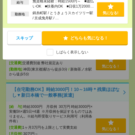
無資格未経験：時給1500円～ ■週払
働8時間×月21日＝319,200円
給与
いOK ■扶養内OK ■日収1万2000円
[交通費]
全額支給
以上
気になる！
錦糸町駅 / とうきょうスカイツリー駅
気になる!
勤務地
[勤務地]
新御茶ノ水駅から徒歩1分
/
御茶ノ水駅か
/ 京成曳舟駅 / …
ら徒歩3分
＼時給2000円&ランチ無料／未経験OK！かんたん事
スキップ
どちらも気になる！
務[派遣]
[給 与]
時給2000円＋交 '+ランチ代無料(会社負
しばらく表示しない
担)
[交通費]
交通費別途 弊社規定あり
気になる！
[勤務地]
神田(東京都)駅から徒歩3分
/
新御茶ノ水駅
から徒歩5分
【在宅勤務OK】時給3000円！10～16時＊残業ほぼな
し▼新日本橋で一般事務[派遣]
[給 与]
時給3000円 月収例 30万円 時給3000円×
実働5h×週5日×4週 ※月収例を保証するものではあ
りません。※給与即受取りサービス利用可（利用条
件有）
[交通費]
1ヶ月3万円を上限として実費支給
気になる！
[月収例]
30万円～