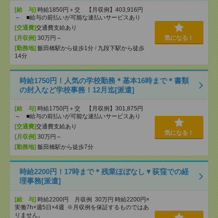
[給 与]
時給1850円＋交 【月収例】403,916円
～ ■給与の前払いが可能な速払いサービスあり
[交通費]
交通費支給あり
[月収例]
30万円～
気になる！
[勤務地]
飯田橋駅から徒歩1分
/
九段下駅から徒歩
14分
時給1750円！人気の学校勤務＊基本16時まで＊書類
の封入など学校事務！12月迄[派遣]
[給 与]
時給1750円＋交 【月収例】301,875円
～ ■給与の前払いが可能な速払いサービスあり
[交通費]
交通費支給あり
気になる！
[月収例]
30万円～
[勤務地]
飯田橋駅から徒歩7分
時給2200円！17時まで＊残業ほぼなし▼荻窪での経
理事務[派遣]
[給 与]
時給2200円 月収例 30万円 時給2200円×
実働7h×週5日×4週 ※月収例を保証するものではあ
りません。