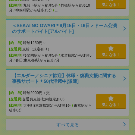
気になる！
[勤務地]
九段下駅から徒歩5分
/
竹橋駅から徒歩10
分
/
神保町駅から徒歩15分
/
…
＜SEKAI NO OWARI＊8月15日・16日＞ドーム公演
のサポートバイト[アルバイト]
[給 与]
時給1250円～
[交通費]
支給（規定有り）
気になる！
[勤務地]
後楽園駅から徒歩5分
/
水道橋駅から徒歩5
分
/
春日(東京都)駅から徒歩7分
【エルダー／シニア歓迎】休職・復職支援に関する
事務サポート＊50代活躍中[派遣]
[給 与]
時給2000円＋交
[交通費]
交通費支給(社内規定あり)
気になる！
[勤務地]
大手町(東京都)駅から徒歩1分
/
東京駅から
徒歩6分
すべて見る