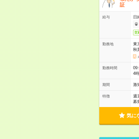
証
日
給与
交
東
勤務地
秋
09
勤務時間
4
激
期間
週
特徴
募
気に