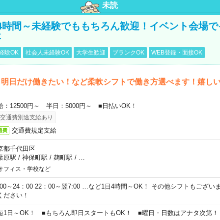
未読
4時間～未経験でももちろん歓迎！イベント会場で
事
経験OK
社会人未経験OK
大学生歓迎
ブランクOK
WEB登録・面接OK
ら明日だけ働きたい！など柔軟シフトで働き方選べます！嬉し
給：12500円～ 半日：5000円～ ■日払いOK！
交通費別途支給あり
交通費規定支給
通費
京都千代田区
葉原駅
/
神保町駅
/
麹町駅
/
…
オフィス・学校など
0:00～24：00 22：00～翌7:00 …など1日4時間～OK！ その他シフトもござ
ください！
短1日～OK！ ■もちろん即日スタートもOK！ ■曜日・日数はアナタ次第！