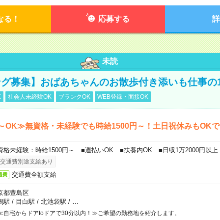
なる！
応募する
詳
未読
グ募集】おばあちゃんのお散歩付き添いも仕事の
K
社会人未経験OK
ブランクOK
WEB登録・面接OK
～OK≫無資格・未経験でも時給1500円～！土日祝休みもOK
資格未経験：時給1500円～ ■週払いOK ■扶養内OK ■日収1万2000円以上
交通費別途支給あり
交通費全額支給
通費
京都豊島区
鴨駅
/
目白駅
/
北池袋駅
/
…
≪自宅からドアtoドアで30分以内！≫ご希望の勤務地を紹介します。