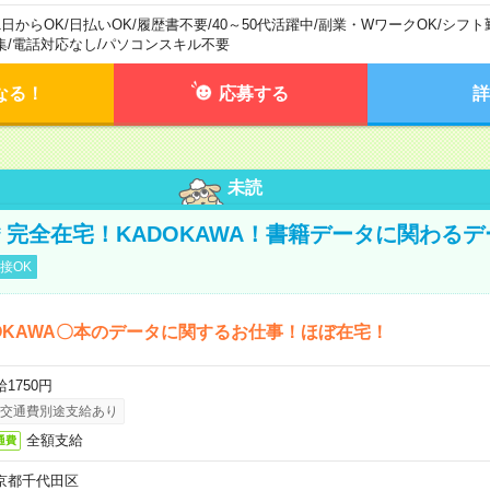
1日からOK
/
日払いOK
/
履歴書不要
/
40～50代活躍中
/
副業・WワークOK
/
シフト
集
/
電話対応なし
/
パソコンスキル不要
なる！
応募する
詳
未読
円＊完全在宅！KADOKAWA！書籍データに関わる
接OK
OKAWA〇本のデータに関するお仕事！ほぼ在宅！
1750円
交通費別途支給あり
全額支給
通費
京都千代田区