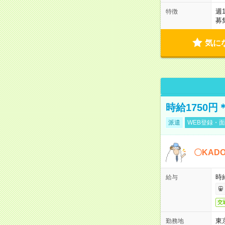
週
特徴
募
気に
時給1750
派遣
WEB登録・面
〇KAD
時給
給与
交
東
勤務地