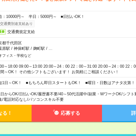
給：10000円～ 半日：5000円～ ■日払いOK！
交通費別途支給あり
交通費規定支給
通費
京都千代田区
葉原駅
/
神保町駅
/
麹町駅
/
…
オフィス・学校など
:00～18:00 09:00～13:00 20:00～24：00 22：00～31:00 20:00～24：00 2
時間～OK！ その他シフトもございます！ お気軽にご相談ください！
短1日～OK！ ■もちろん即日スタートもOK！ ■曜日・日数はアナタ次第！
1日からOK
/
日払いOK
/
履歴書不要
/
40～50代活躍中
/
副業・WワークOK
/
シフト
集
/
電話対応なし
/
パソコンスキル不要
なる！
応募する
詳