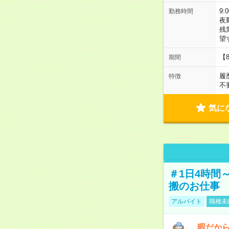
9:
勤務時間
夜
残
望
【
期間
履
特徴
不
気に
＃1日4時間
搬のお仕事
アルバイト
職種未
暇だか