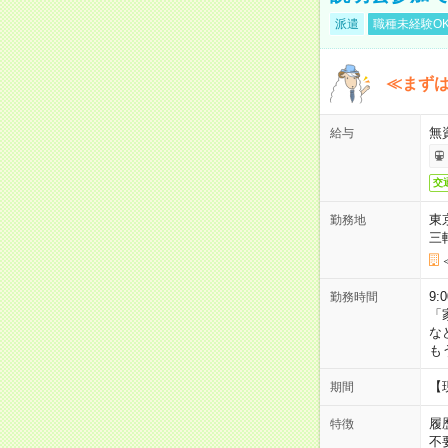
派遣
職種未経験O
≪まずは
無
給与
交
東
勤務地
三
9:
勤務時間
「
な
も
【
期間
履
特徴
不