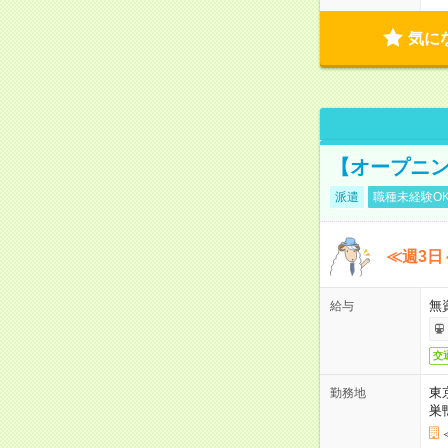
気に
【オープニン
派遣
職種未経験O
≪週3日
無
給与
交
東
勤務地
巣