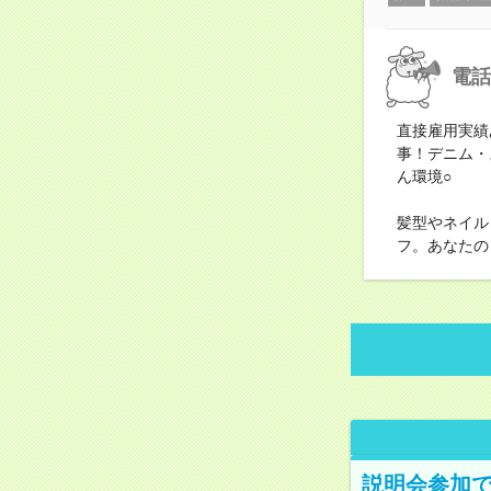
電話
直接雇用実績
事！デニム・
ん環境○
髪型やネイル
フ。あなたの
説明会参加で