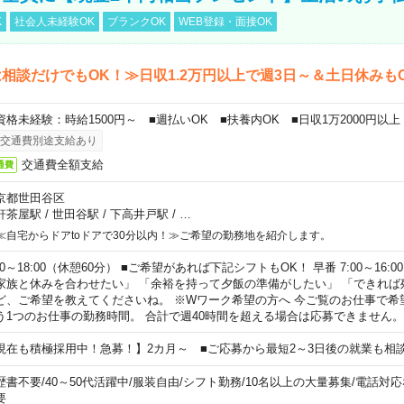
K
社会人未経験OK
ブランクOK
WEB登録・面接OK
相談だけでもOK！≫日収1.2万円以上で週3日～＆土日休みも
資格未経験：時給1500円～ ■週払いOK ■扶養内OK ■日収1万2000円以上
交通費別途支給あり
交通費全額支給
通費
京都世田谷区
軒茶屋駅
/
世田谷駅
/
下高井戸駅
/
…
≪自宅からドアtoドアで30分以内！≫ご希望の勤務地を紹介します。
00～18:00（休憩60分） ■ご希望があれば下記シフトもOK！ 早番 7:00～16:00 遅
家族と休みを合わせたい」 「余裕を持って夕飯の準備がしたい」 「できれば
ど、ご希望を教えてくださいね。 ※Wワーク希望の方へ 今ご覧のお仕事で希
う1つのお仕事の勤務時間。 合計で週40時間を超える場合は応募できません。
現在も積極採用中！急募！】2カ月～ ■ご応募から最短2～3日後の就業も相
歴書不要
/
40～50代活躍中
/
服装自由
/
シフト勤務
/
10名以上の大量募集
/
電話対応
要