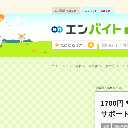
エン派遣
71573
件
エン バイト
82531
件
0
気になるリスト
保存した希
バイトTOP
関東
東京都
新宿区
17
掲載日 :
2026
/
07
/
08
1700
サポー
派遣
職種未経