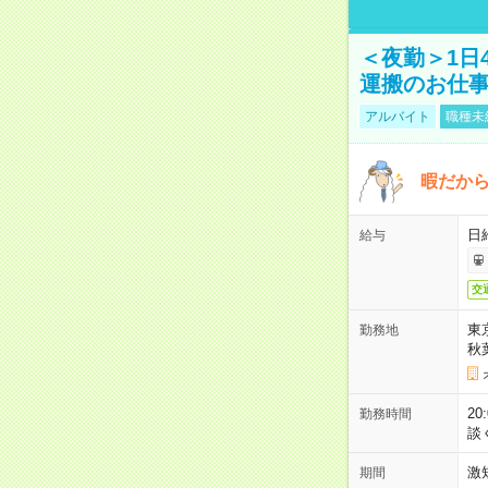
＜夜勤＞1日
運搬のお仕
アルバイト
職種未
暇だか
日
給与
交
東
勤務地
秋
2
勤務時間
談
激
期間