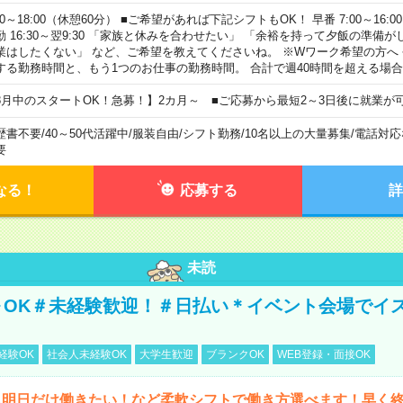
00～18:00（休憩60分） ■ご希望があれば下記シフトもOK！ 早番 7:00～16:00 遅
勤 16:30～翌9:30 「家族と休みを合わせたい」 「余裕を持って夕飯の準備
業はしたくない」 など、ご希望を教えてくださいね。 ※Wワーク希望の方へ
する勤務時間と、もう1つのお仕事の勤務時間。 合計で週40時間を超える場
8月中のスタートOK！急募！】2カ月～ ■ご応募から最短2～3日後に就業が
歴書不要
/
40～50代活躍中
/
服装自由
/
シフト勤務
/
10名以上の大量募集
/
電話対応
要
なる！
応募する
詳
未読
～OK＃未経験歓迎！＃日払い＊イベント会場でイ
経験OK
社会人未経験OK
大学生歓迎
ブランクOK
WEB登録・面接OK
ら明日だけ働きたい！など柔軟シフトで働き方選べます！早く