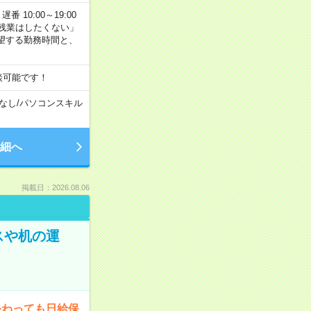
番 10:00～19:00
残業はしたくない」
望する勤務時間と、
談可能です！
なし
/
パソコンスキル
細へ
掲載日：2026.08.06
スや机の運
終わっても日給保