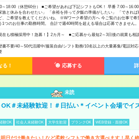
00～18:00（休憩60分） ■ご希望があれば下記シフトもOK！ 早番 7:00～16:00 遅
家族と休みを合わせたい」 「余裕を持って夕飯の準備がしたい」 「できれば
ど、ご希望を教えてくださいね。 ※Wワーク希望の方へ 今ご覧のお仕事で希
う1つのお仕事の勤務時間。 合計で週40時間を超える場合は応募できません。
現在も積極採用中！急募！】2カ月～ ■ご応募から最短2～3日後の就業も相
歴書不要
/
40～50代活躍中
/
服装自由
/
シフト勤務
/
10名以上の大量募集
/
電話対応
要
なる！
応募する
詳
未読
～OK＃未経験歓迎！＃日払い＊イベント会場でイ
経験OK
社会人未経験OK
大学生歓迎
ブランクOK
WEB登録・面接OK
ら明日だけ働きたい！など柔軟シフトで働き方選べます！早く