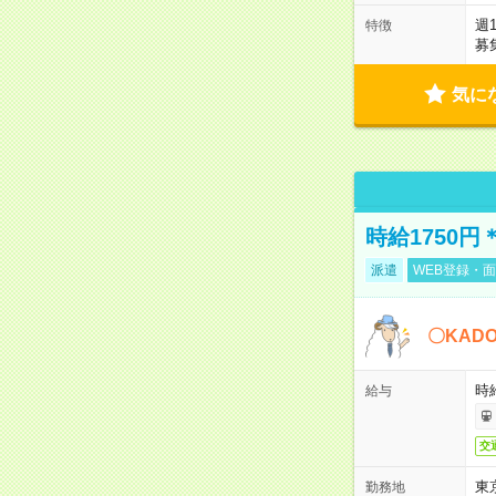
週
特徴
募
気に
時給1750
派遣
WEB登録・面
〇KAD
時給
給与
交
東
勤務地