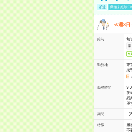
派遣
職種未経験O
≪週3日
無
給与
交
東
勤務地
巣
9:
勤務時間
夜
残
望
【
期間
履
特徴
不