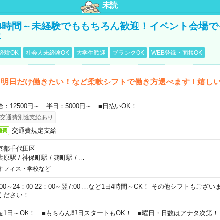
未読
4時間～未経験でももちろん歓迎！イベント会場で
事
経験OK
社会人未経験OK
大学生歓迎
ブランクOK
WEB登録・面接OK
ら明日だけ働きたい！など柔軟シフトで働き方選べます！嬉し
給：12500円～ 半日：5000円～ ■日払いOK！
交通費別途支給あり
交通費規定支給
通費
京都千代田区
葉原駅
/
神保町駅
/
麹町駅
/
…
オフィス・学校など
0:00～24：00 22：00～翌7:00 …など1日4時間～OK！ その他シフトもござ
ください！
短1日～OK！ ■もちろん即日スタートもOK！ ■曜日・日数はアナタ次第！