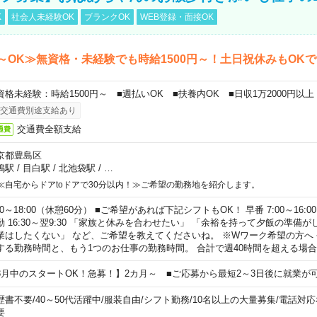
K
社会人未経験OK
ブランクOK
WEB登録・面接OK
～OK≫無資格・未経験でも時給1500円～！土日祝休みもOK
資格未経験：時給1500円～ ■週払いOK ■扶養内OK ■日収1万2000円以上
交通費別途支給あり
交通費全額支給
通費
京都豊島区
鴨駅
/
目白駅
/
北池袋駅
/
…
≪自宅からドアtoドアで30分以内！≫ご希望の勤務地を紹介します。
00～18:00（休憩60分） ■ご希望があれば下記シフトもOK！ 早番 7:00～16:00 遅
勤 16:30～翌9:30 「家族と休みを合わせたい」 「余裕を持って夕飯の準備
業はしたくない」 など、ご希望を教えてくださいね。 ※Wワーク希望の方へ
する勤務時間と、もう1つのお仕事の勤務時間。 合計で週40時間を超える場
8月中のスタートOK！急募！】2カ月～ ■ご応募から最短2～3日後に就業が
歴書不要
/
40～50代活躍中
/
服装自由
/
シフト勤務
/
10名以上の大量募集
/
電話対応
要