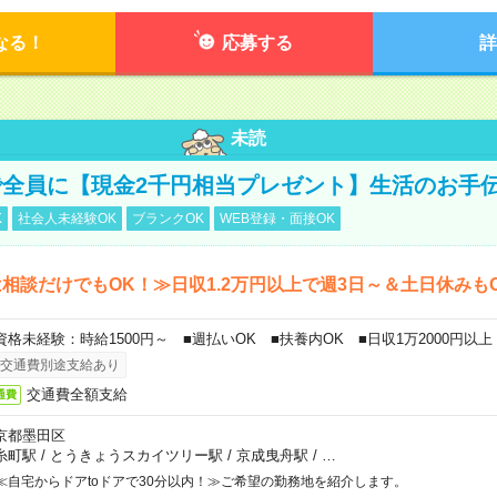
なる！
応募する
詳
未読
全員に【現金2千円相当プレゼント】生活のお手
K
社会人未経験OK
ブランクOK
WEB登録・面接OK
相談だけでもOK！≫日収1.2万円以上で週3日～＆土日休みも
資格未経験：時給1500円～ ■週払いOK ■扶養内OK ■日収1万2000円以上
交通費別途支給あり
交通費全額支給
通費
京都墨田区
糸町駅
/
とうきょうスカイツリー駅
/
京成曳舟駅
/
…
≪自宅からドアtoドアで30分以内！≫ご希望の勤務地を紹介します。