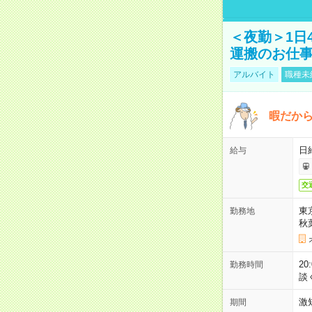
＜夜勤＞1日
運搬のお仕
アルバイト
職種未
暇だか
日
給与
交
東
勤務地
秋
2
勤務時間
談
激
期間