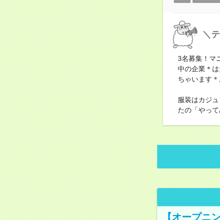
＼テ
3名募集！マ
中の企業＊は
ちゃいます＊
服装はカジュ
たの「やって
【オープニン