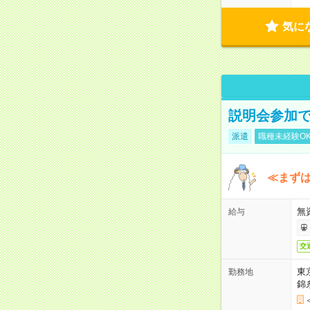
気に
説明会参加で
派遣
職種未経験O
≪まずは
無
給与
交
東
勤務地
錦