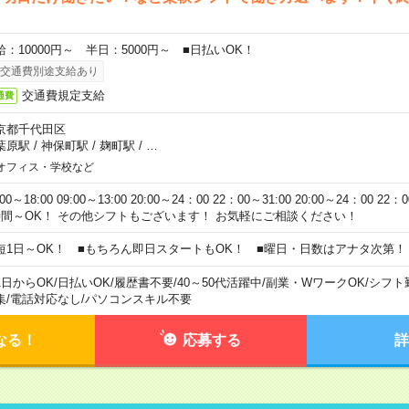
給：10000円～ 半日：5000円～ ■日払いOK！
交通費別途支給あり
交通費規定支給
通費
京都千代田区
葉原駅
/
神保町駅
/
麹町駅
/
…
オフィス・学校など
:00～18:00 09:00～13:00 20:00～24：00 22：00～31:00 20:00～24：00 2
時間～OK！ その他シフトもございます！ お気軽にご相談ください！
短1日～OK！ ■もちろん即日スタートもOK！ ■曜日・日数はアナタ次第！
1日からOK
/
日払いOK
/
履歴書不要
/
40～50代活躍中
/
副業・WワークOK
/
シフト
集
/
電話対応なし
/
パソコンスキル不要
なる！
応募する
詳