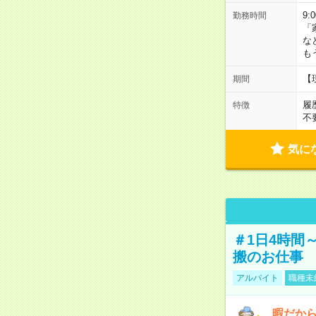
9:
勤務時間
「
な
も
【
期間
履
特徴
不
気に
＃1日4時間
搬のお仕事
アルバイト
職種未
暇だか