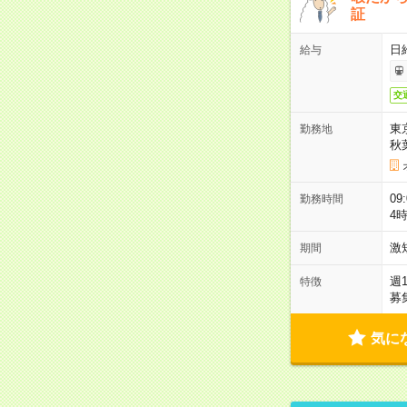
証
日
給与
交
東
勤務地
秋
09
勤務時間
4
激
期間
週
特徴
募
気に