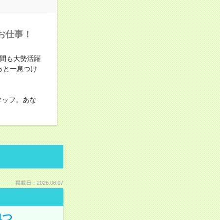
お仕事！
仲間も大勢活躍
っと一息つけ
タッフ。あな
掲載日：2026.08.07
1つ