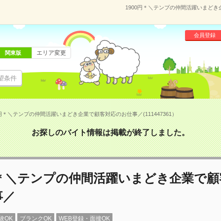
1900円＊＼テンプの仲間活躍いまどき企
会員登録
エリア変更
関東版
望条件
0円＊＼テンプの仲間活躍いまどき企業で顧客対応のお仕事／(111447361）
お探しのバイト情報は掲載が終了しました。
円＊＼テンプの仲間活躍いまどき企業で
事／
験OK
ブランクOK
WEB登録・面接OK