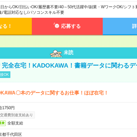
1日からOK
/
日払いOK
/
履歴書不要
/
40～50代活躍中
/
副業・WワークOK
/
シフト
集
/
電話対応なし
/
パソコンスキル不要
なる！
応募する
詳
未読
円＊完全在宅！KADOKAWA！書籍データに関わる
接OK
OKAWA〇本のデータに関するお仕事！ほぼ在宅！
1750円
交通費別途支給あり
全額支給
通費
京都千代田区