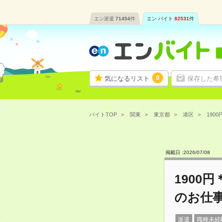
エン派遣
71454
件
エン バイト
82531
件
0
気になるリスト
保存した希
バイトTOP
関東
東京都
港区
190
掲載日 :
2026
/
07
/
08
1900
のお仕
派遣
職種未経