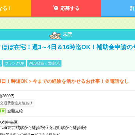
なる！
応募する
詳
未読
円＊ほぼ在宅！週3～4日＆16時迄OK！補助金申請
K
ブランクOK
WEB登録・面接OK
4日！時短OK＞今までの経験を活かせるお仕事！＠電話なし
2600円
交通費別途支給あり
全額支給
通費
京都中央区
丁堀(東京都)駅から徒歩2分
/
茅場町駅から徒歩6分
建設業界向けのAIサービスの提供など