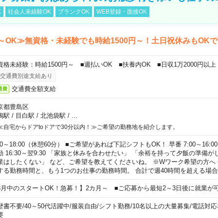
K
社会人未経験OK
ブランクOK
WEB登録・面接OK
～OK≫無資格・未経験でも時給1500円～！土日祝休みもOK
資格未経験：時給1500円～ ■週払いOK ■扶養内OK ■日収1万2000円以上
交通費別途支給あり
交通費全額支給
通費
京都豊島区
鴨駅
/
目白駅
/
北池袋駅
/
…
≪自宅からドアtoドアで30分以内！≫ご希望の勤務地を紹介します。
00～18:00（休憩60分） ■ご希望があれば下記シフトもOK！ 早番 7:00～16:00 遅
勤 16:30～翌9:30 「家族と休みを合わせたい」 「余裕を持って夕飯の準備
業はしたくない」 など、ご希望を教えてくださいね。 ※Wワーク希望の方へ
する勤務時間と、もう1つのお仕事の勤務時間。 合計で週40時間を超える場
8月中のスタートOK！急募！】2カ月～ ■ご応募から最短2～3日後に就業が
歴書不要
/
40～50代活躍中
/
服装自由
/
シフト勤務
/
10名以上の大量募集
/
電話対応
要