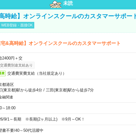
未読
&高時給】オンラインスクールのカスタマーサポー
WEB登録・面接OK
在宅&高時給】オンラインスクールのカスタマーサポート
給2400円＋交
交通費別途支給あり
交通費実費支給（当社規定あり）
通費
京都港区
町(東京都)駅から徒歩4分
/
三田(東京都)駅から徒歩7分
金融関連
00～18:00
026/9/1～長期 ※長期(2ヶ月以上) ※9月～OK！
歴書不要
/
40～50代活躍中