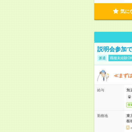
気に
説明会参加で
派遣
職種未経験O
≪まずは
無
給与
交
東
勤務地
板