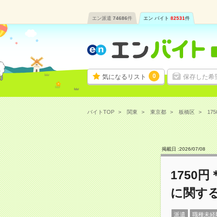
エン派遣
74686
件
エン バイト
82531
件
0
気になるリスト
保存した希
バイトTOP
関東
東京都
板橋区
17
掲載日 :
2026
/
07
/
08
1750
に関す
派遣
職種未経