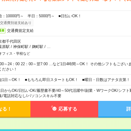
給：10000円～ 半日：5000円～ ■日払いOK！
交通費別途支給あり
交通費規定支給
通費
京都千代田区
葉原駅
/
神保町駅
/
麹町駅
/
…
オフィス・学校など
0:00～24：00 22：00～翌7:00 …など1日4時間～OK！ その他シフトもござ
ください！
短1日～OK！ ■もちろん即日スタートもOK！ ■曜日・日数はアナタ次第！
1日からOK
/
日払いOK
/
履歴書不要
/
40～50代活躍中
/
副業・WワークOK
/
シフト
集
/
電話対応なし
/
パソコンスキル不要
なる！
応募する
詳