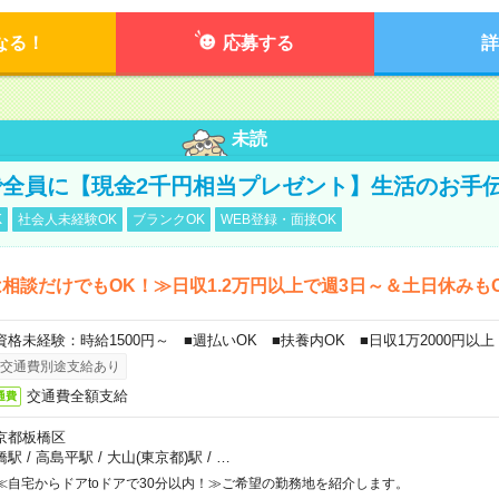
なる！
応募する
詳
未読
全員に【現金2千円相当プレゼント】生活のお手
K
社会人未経験OK
ブランクOK
WEB登録・面接OK
相談だけでもOK！≫日収1.2万円以上で週3日～＆土日休みも
資格未経験：時給1500円～ ■週払いOK ■扶養内OK ■日収1万2000円以上
交通費別途支給あり
交通費全額支給
通費
京都板橋区
橋駅
/
高島平駅
/
大山(東京都)駅
/
…
≪自宅からドアtoドアで30分以内！≫ご希望の勤務地を紹介します。