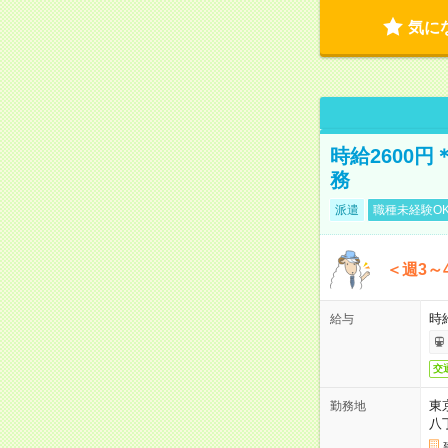
気に
時給2600
務
派遣
職種未経験O
＜週3～
時給
給与
交
東
勤務地
八