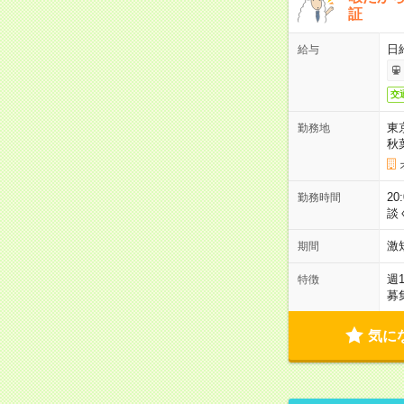
証
日
給与
交
東
勤務地
秋
2
勤務時間
談
激
期間
週
特徴
募
気に