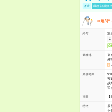
派遣
職種未経験O
≪週3日
無
給与
交
東
勤務地
巣
9:
勤務時間
夜
残
望
【
期間
履
特徴
不