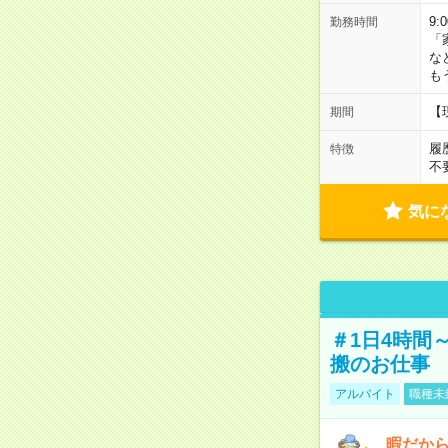
9:
勤務時間
「
な
も
【
期間
履
特徴
不
気に
＃1日4時間
搬のお仕事
アルバイト
職種未
暇だか