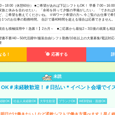
00～18:00（休憩60分） ■ご希望があれば下記シフトもOK！ 早番 7:00～16:00 遅
家族と休みを合わせたい」 「余裕を持って夕飯の準備がしたい」 「できれば
ど、ご希望を教えてくださいね。 ※Wワーク希望の方へ 今ご覧のお仕事で希
う1つのお仕事の勤務時間。 合計で週40時間を超える場合は応募できません。
現在も積極採用中！急募！】2カ月～ ■ご応募から最短2～3日後の就業も相
歴書不要
/
40～50代活躍中
/
服装自由
/
シフト勤務
/
10名以上の大量募集
/
電話対応
要
なる！
応募する
詳
未読
～OK＃未経験歓迎！＃日払い＊イベント会場でイ
経験OK
社会人未経験OK
大学生歓迎
ブランクOK
WEB登録・面接OK
ら明日だけ働きたい！など柔軟シフトで働き方選べます！早く