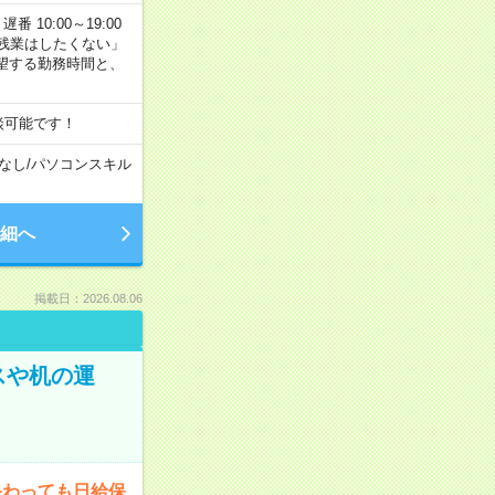
番 10:00～19:00
残業はしたくない」
望する勤務時間と、
談可能です！
なし
/
パソコンスキル
細へ
掲載日：2026.08.06
スや机の運
終わっても日給保