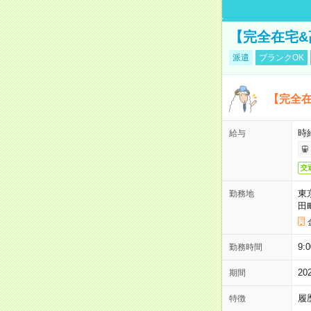
【完全在宅
派遣
ブランクOK
【完全
時
給与
交
東
勤務地
田
9:
勤務時間
2
期間
履
特徴