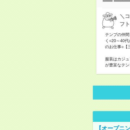
＼コ
フト
テンプの仲間
く○20～4
のお仕事○【
服装はカジュ
が豊富なテン
【オープニン