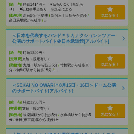
[給 与]
時給1414円～ ▼日払いOK（規定あ
り） ■初勤務手当あり ※規定による
[勤務地]
新宿駅から徒歩
/
新宿三丁目駅から徒歩
/
気になる！
高田馬場駅から徒歩
/
…
＜日本を代表するバンド＊サカナクション＞ツアー
公演のサポートバイト＠日本武道館[アルバイト]
[給 与]
時給1250円～
[交通費]
支給（規定有り）
気になる！
[勤務地]
九段下駅から徒歩5分
/
竹橋駅から徒歩10
分
/
神保町駅から徒歩15分
/
…
＜SEKAI NO OWARI＊8月15日・16日＞ドーム公演
のサポートバイト[アルバイト]
[給 与]
時給1250円～
[交通費]
支給（規定有り）
気になる！
[勤務地]
後楽園駅から徒歩5分
/
水道橋駅から徒歩5
分
/
春日(東京都)駅から徒歩7分