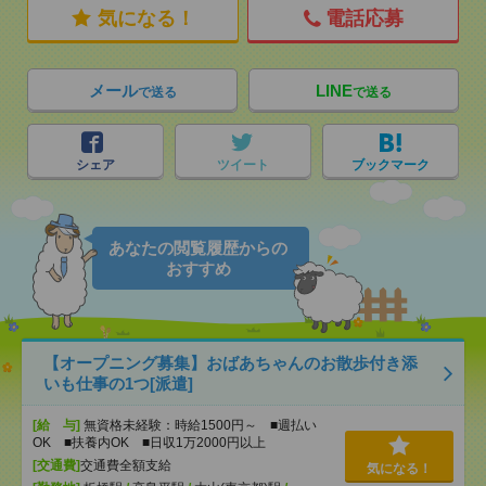
気になる！
電話応募
メール
LINE
で送る
で送る
シェア
ツイート
ブックマーク
あなたの閲覧履歴からの
おすすめ
【オープニング募集】おばあちゃんのお散歩付き添
いも仕事の1つ[派遣]
[給 与]
無資格未経験：時給1500円～ ■週払い
OK ■扶養内OK ■日収1万2000円以上
[交通費]
交通費全額支給
気になる！