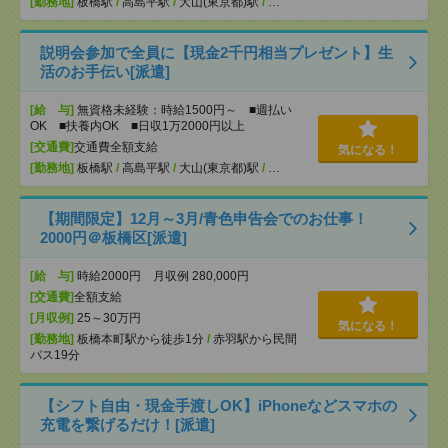
[勤務地]
板橋駅
/
高島平駅
/
大山(東京都)駅
/
…
説明会参加で全員に【現金2千円相当プレゼント】生
活のお手伝い[派遣]
[給 与]
無資格未経験：時給1500円～ ■週払い
OK ■扶養内OK ■日収1万2000円以上
[交通費]
交通費全額支給
気になる！
[勤務地]
板橋駅
/
高島平駅
/
大山(東京都)駅
/
…
【期間限定】12月～3月/青色申告会でのお仕事！
2000円＠板橋区[派遣]
[給 与]
時給2000円 月収例 280,000円
[交通費]
全額支給
[月収例]
25～30万円
気になる！
[勤務地]
板橋本町駅から徒歩1分
/
赤羽駅から民間
バス19分
【シフト自由・現金手渡しOK】iPhoneなどスマホの
充電を繋げるだけ！[派遣]