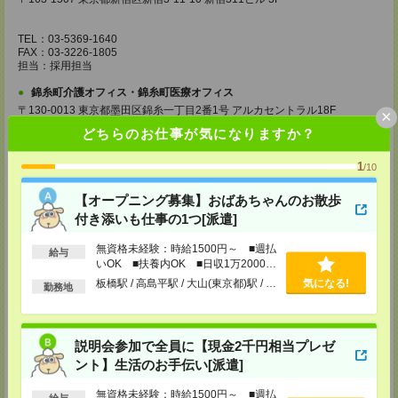
TEL：03-5369-1640
FAX：03-3226-1805
担当：採用担当
錦糸町介護オフィス・錦糸町医療オフィス
〒130-0013 東京都墨田区錦糸一丁目2番1号 アルカセントラル18F
×
どちらのお仕事が気になりますか？
TEL：03-5637-1151
FAX：03-5637-1388
担当：採用担当
1
/10
西東京医療オフィス
【オープニング募集】おばあちゃんのお散歩
〒180-0004 東京都武蔵野市吉祥寺本町1丁目14番5号 吉祥寺本町ビル5F
付き添いも仕事の1つ[派遣]
TEL：0422-23-0901
FAX：0422-23-0905
無資格未経験：時給1500円～ ■週払
給与
担当：採用担当
いOK ■扶養内OK ■日収1万2000円
以上
板橋駅 / 高島平駅 / 大山(東京都)駅 / …
気になる!
勤務地
町田介護オフィス
〒194-0022 東京都町田市森野1丁目36番14号 ビオレ町田ビル3F
TEL：042-728-3021
説明会参加で全員に【現金2千円相当プレゼ
FAX：042-728-3025
担当：採用担当
ント】生活のお手伝い[派遣]
川崎医療オフィス・横浜医療オフィス
無資格未経験：時給1500円～ ■週払
給与