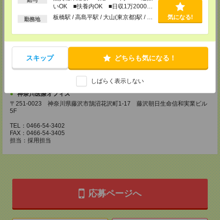
〒210-0007 神奈川県川崎市川崎区駅前本町3-1 NMF川崎東口ビル7F
いOK ■扶養内OK ■日収1万2000円
TEL：044-233-3501
以上
板橋駅 / 高島平駅 / 大山(東京都)駅 / …
気になる!
FAX：044-233-4305
勤務地
担当：採用担当者
横浜介護オフィス
〒221-0835 神奈川県横浜市神奈川区鶴屋町2-23-2 TSプラザビルディング
5F
スキップ
どちらも気になる！
TEL：045-320-1901
FAX：044-233-4305
担当：採用担当者
しばらく表示しない
神奈川医療オフィス
〒251-0023 神奈川県藤沢市鵠沼花沢町1-17 藤沢朝日生命信和実業ビル
5F
TEL：0466-54-3402
FAX：0466-54-3405
担当：採用担当
応募ページへ