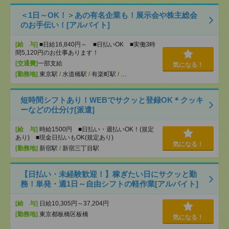
＜1日～OK！＞あの有名企業も！展示会や株主総会
のお手伝い！[アルバイト]
[給 与]
■日給16,840円～ ■日払いOK ■実働3時
間5,120円のお仕事あります！
[交通費]
一部支給
気になる！
[勤務地]
東京駅
/
水道橋駅
/
有楽町駅
/
…
短時間シフトあり！WEBでサクッと登録OK＊クッキ
ーなどの仕分け[派遣]
[給 与]
時給1500円 ■日払い・週払いOK！(規定
あり) ■現金日払いもOK(規定あり)
気になる！
[勤務地]
新宿駅
/
新宿三丁目駅
【日払い・未経験歓迎！】稼ぎたい日にサクッと勤
務！単発・週1日～自由シフトの軽作業[アルバイト]
[給 与]
日給10,305円～37,204円
[勤務地]
東京都板橋区板橋
気になる！