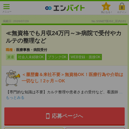
0
メニュー
気になる！
ログイン
掲載日 :2026
/
07
/
29
No.SSMZT医IS2_区内101
≪無資格でも月収24万円～≫病院で受付やカ
ルテの整理など
職種：
医療事務・病院受付
派遣
社会人未経験OK
ブランクOK
WEB登録・面接OK
＜履歴書＆来社不要＞無資格OK！医療行為や介助は
一切なし！2ヶ月～OK
【専門的な知識は不要】カルテ整理や患者さまの受付など、看護師
...
もっとみる
応募ページへ