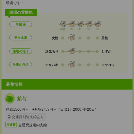
環境です！
職場の雰囲気
年齢層
20代
30
40
50
60
男女比率
女性
男性
職場の様子
活気あり
しずか
仕事の仕方
テキパキ
コツコツ
募集情報
給与
時給1500円～ ■月収24万円～（日収1万2000円×20日）
交通費別途支給あり
交通費規定内支給
交通費