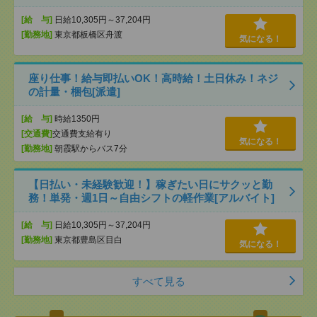
[給 与]
日給10,305円～37,204円
[勤務地]
東京都板橋区舟渡
気になる！
座り仕事！給与即払いOK！高時給！土日休み！ネジ
の計量・梱包[派遣]
[給 与]
時給1350円
[交通費]
交通費支給有り
気になる！
[勤務地]
朝霞駅からバス7分
【日払い・未経験歓迎！】稼ぎたい日にサクッと勤
務！単発・週1日～自由シフトの軽作業[アルバイト]
[給 与]
日給10,305円～37,204円
[勤務地]
東京都豊島区目白
気になる！
すべて見る