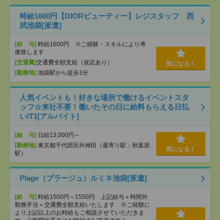
時給1600円【DIORビューティー】レジスタッフ 西
武池袋[派遣]
[給 与]
時給1600円 ※ご経験・スキルにより考
慮致します
[交通費]
交通費全額支給（規定あり）
気になる！
[勤務地]
池袋駅から徒歩1分
人気イベントも！好きな場所で働けるイベントスタ
ッフ☆来社不要！働いたその日に給料もらえる日払
い/T1[アルバイト]
[給 与]
日給13,000円～
[勤務地]
東京都千代田区外神田（最寄り駅：秋葉原
気になる！
駅）
Plage（プラージュ）ルミネ池袋[派遣]
[給 与]
時給1500円～1550円 上記給与＋時間外
勤務手当＋交通費全額支給いたします ※ご経験に
より上記以上のお時給もご相談させていただきま