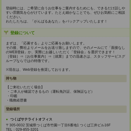
登録時には、ご希望に合うお仕事をご案内するためにも、できるだけ話しや
すい雰囲気を心がけています。たとえ細かなことでも、ぜひお気軽にご相談
ください。
わたしたちは、「がんばるあなた」をバックアップいたします！
登録について
まずは、「応募する」よりご応募をお願いします。
その後、弊社よりメールをお送り致しますので、そのメールにて「面接なし
のWEB登録」か、実際にお越しいただく「登録会」を選択できます！
［登録］⇒［お仕事案内］⇒［就業］までの迅速さは、スタッフサービスグ
ループならではの特徴です。
※現在は、Web登録を推奨しております。
持ち物
【ご来社いただく場合】
・ご本人が確認できるもの（運転免許証、保険証など）
・印鑑
・職務経歴書
登録場所
つくばサテライトオフィス
〒305-0032 茨城県つくば市竹園一丁目6番地1 つくば三井ビル16F
TEL：029-855-3201