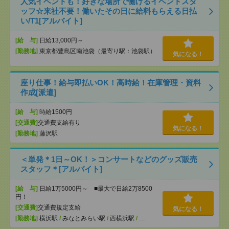
人気イベントも！好きな場所で働けるイベントスタ
ッフ☆来社不要！働いたその日に給料もらえる日払
い/T1[アルバイト]
[給 与]
日給13,000円～
[勤務地]
東京都豊島区南池袋（最寄り駅：池袋駅）
気になる！
座り仕事！給与即払いOK！高時給！在庫管理・資料
作成[派遣]
[給 与]
時給1500円
[交通費]
交通費支給有り
気になる！
[勤務地]
藤沢駅
＜単発＊1日～OK！＞コンサートなどのグッズ販売
スタッフ＊[アルバイト]
[給 与]
日給1万5000円～ ■最大で日給2万8500
円！
[交通費]
交通費規定支給
気になる！
[勤務地]
横浜駅
/
みなとみらい駅
/
西横浜駅
/
…