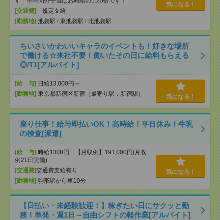
す ※時間外手当はお時給の1.25倍です！
気になる！
[交通費]
「規定支給」
[勤務地]
池袋駅
/
東池袋駅
/
北池袋駅
ちいさいかわいいキャラのイベントも！好きな場所
で働ける☆来社不要！働いたその日に給料もらえる
◎/T1[アルバイト]
[給 与]
日給13,000円～
[勤務地]
東京都新宿区新宿（最寄り駅：新宿駅）
気になる！
座り仕事！給与即払いOK！高時給！平日休み！牛乳
の検査[派遣]
[給 与]
時給1300円 【月収例】191,000円(月収
例21日実働)
[交通費]
交通費支給有り
気になる！
[勤務地]
駒形駅から車10分
【日払い・未経験歓迎！】稼ぎたい日にサクッと勤
務！単発・週1日～自由シフトの軽作業[アルバイト]