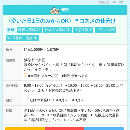
掲載日：2026.08.02
未読
〈空いた日1日のみからOK〉＊コスメの仕分け
派遣
職種未経験OK
社会人未経験OK
大学生歓迎
ブランクOK
WEB登録・面接OK
時給1,500円～1,875円
給与
浜松市中央区
勤務地
浜松駅からバイク・車
/
新浜松駅からバイク・車
/
遠州病院駅
からバイク・車
/
…
■物流センターなど ■勤務地選べます
9:00～18:00 など 他にも ▼10:00～19:00 ▼18:00～21:00 など
勤務時間
のシフトあり！お気軽にご相談下さい！
1日だけの単発OK！＃8月～ ＃9月～
期間
週1日からOK
/
日払いOK
/
履歴書不要
/
40～50代活躍中
/
副
特徴
業・WワークOK
/
服装自由
/
シフト勤務
/
10名以上の大量募
集
/
電話対応なし
/
パソコンスキル不要