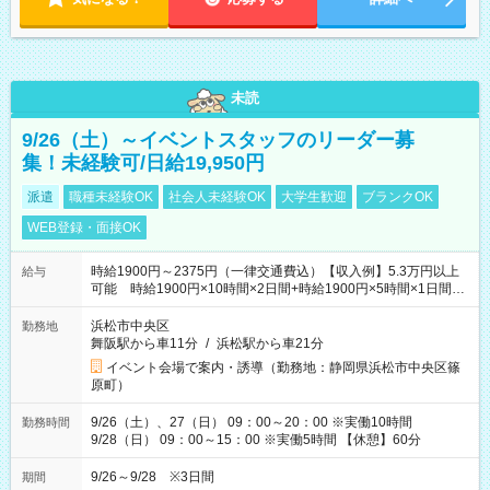
未読
9/26（土）～イベントスタッフのリーダー募
集！未経験可/日給19,950円
派遣
職種未経験OK
社会人未経験OK
大学生歓迎
ブランクOK
WEB登録・面接OK
時給1900円～2375円（一律交通費込）【収入例】5.3万円以上
給与
可能 時給1900円×10時間×2日間+時給1900円×5時間×1日間
（実働8時間を越えた時給：2375円）
浜松市中央区
勤務地
舞阪駅から車11分
/
浜松駅から車21分
イベント会場で案内・誘導（勤務地：静岡県浜松市中央区篠
原町）
9/26（土）、27（日） 09：00～20：00 ※実働10時間
勤務時間
9/28（日） 09：00～15：00 ※実働5時間 【休憩】60分
9/26～9/28 ※3日間
期間