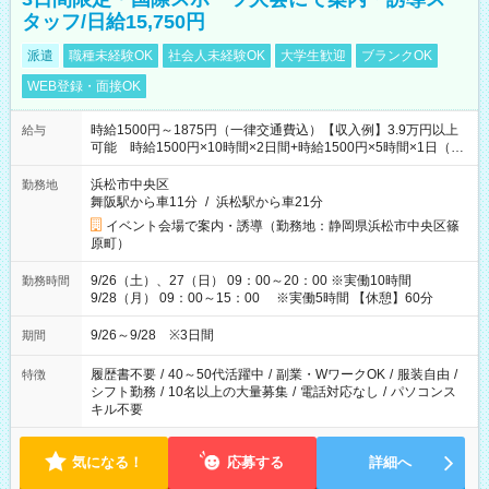
タッフ/日給15,750円
派遣
職種未経験OK
社会人未経験OK
大学生歓迎
ブランクOK
WEB登録・面接OK
時給1500円～1875円（一律交通費込）【収入例】3.9万円以上
給与
可能 時給1500円×10時間×2日間+時給1500円×5時間×1日（実
働8時間を越えた時給：1875円）
浜松市中央区
勤務地
舞阪駅から車11分
/
浜松駅から車21分
イベント会場で案内・誘導（勤務地：静岡県浜松市中央区篠
原町）
9/26（土）、27（日） 09：00～20：00 ※実働10時間
勤務時間
9/28（月） 09：00～15：00 ※実働5時間 【休憩】60分
9/26～9/28 ※3日間
期間
履歴書不要
/
40～50代活躍中
/
副業・WワークOK
/
服装自由
/
特徴
シフト勤務
/
10名以上の大量募集
/
電話対応なし
/
パソコンス
キル不要
気になる！
応募する
詳細へ