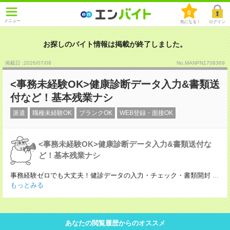
0
メニュー
気になる！
ログイン
お探しのバイト情報は掲載が終了しました。
掲載日 :2026
/
07
/
08
No.MANPN1708369
<事務未経験OK>健康診断データ入力&書類送
付など！基本残業ナシ
派遣
職種未経験OK
ブランクOK
WEB登録・面接OK
<事務未経験OK>健康診断データ入力&書類送付な
ど！基本残業ナシ
事務経験ゼロでも大丈夫！健診データの入力・チェック・書類開封
...
もっとみる
あなたの閲覧履歴からのオススメ