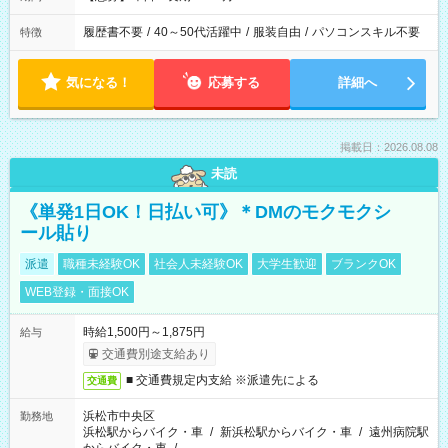
履歴書不要
/
40～50代活躍中
/
服装自由
/
パソコンスキル不要
特徴
気になる！
応募する
詳細へ
掲載日：2026.08.08
未読
《単発1日OK！日払い可》＊DMのモクモクシ
ール貼り
派遣
職種未経験OK
社会人未経験OK
大学生歓迎
ブランクOK
WEB登録・面接OK
時給1,500円～1,875円
給与
交通費別途支給あり
■ 交通費規定内支給 ※派遣先による
交通費
浜松市中央区
勤務地
浜松駅からバイク・車
/
新浜松駅からバイク・車
/
遠州病院駅