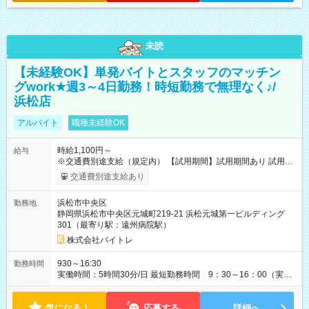
未読
【未経験OK】単発バイトとスタッフのマッチン
グwork★週3～4日勤務！時短勤務で無理なく♪/
浜松店
アルバイト
職種未経験OK
時給1,100円～
給与
※交通費別途支給（規定内） 【試用期間】試用期間あり 試用期
間の長さ：2ヶ月 雇用形態、給与は本採用時と同じです。
交通費別途支給あり
浜松市中央区
勤務地
静岡県浜松市中央区元城町219-21 浜松元城第一ビルディング
301（最寄り駅：遠州病院駅）
株式会社バイトレ
930～16:30
勤務時間
実働時間：5時間30分/日 最短勤務時間 9：30～16：00（実働
5.5時間） 9：30～16：30（実働6時間）、9：30～17：00（実
働6.5時間）など勤務時間選択可 ※週4日～相談可
気になる！
応募する
詳細へ