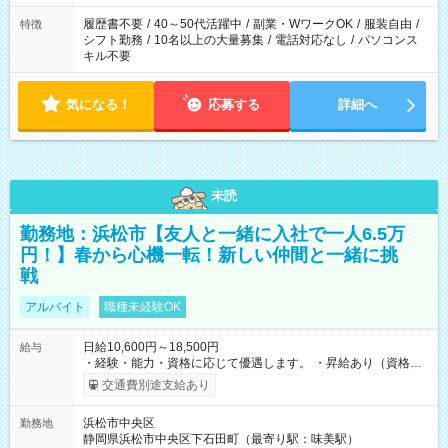
履歴書不要
/
40～50代活躍中
/
副業・WワークOK
/
服装自由
/
特徴
シフト勤務
/
10名以上の大量募集
/
電話対応なし
/
パソコンス
キル不要
気になる！
応募する
詳細へ
未読
勤務地：浜松市【友人と一緒に入社で一人6.5万
円！】春から心機一転！新しい仲間と一緒に挑
戦
アルバイト
職種未経験OK
日給10,600円～18,500円
給与
・経験・能力・資格に応じて優遇します。 ・昇給あり（資格取
得・勤務成績により随時） ・交通費全額支給（規定あり） ・日
交通費別途支給あり
払い・週払い制度あり（規定あり） ・早く勤務が終わっても日
給全額保証 ・各種手当あり（深夜手当、資格手当） ・資格取得
浜松市中央区
勤務地
支援あり（費用会社全額負担） ・紹介手当制度あり（最大
静岡県浜松市中央区下石田町（最寄り駅：味美駅）
130,000円） 【試用期間】試用期間あり 試用期間の長さ：3ヶ月