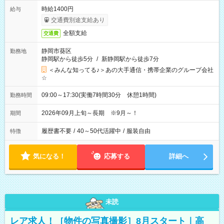
時給1400円
給与
交通費別途支給あり
全額支給
交通費
静岡市葵区
勤務地
静岡駅から徒歩5分
/
新静岡駅から徒歩7分
＜みんな知ってる♪＞あの大手通信・携帯企業のグループ会社
☆
09:00～17:30(実働7時間30分 休憩1時間)
勤務時間
2026年09月上旬～長期 ※9月～！
期間
履歴書不要
/
40～50代活躍中
/
服装自由
特徴
気になる！
応募する
詳細へ
未読
レア求人！［物件の写真撮影］8月スタート｜高