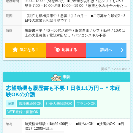
9:00～18:00（休憩60分） ■ご希望があれば下記シフトもOK！
勤務時間
早番 7:00～16:00 遅番 10:00～19:00 「家族と休みを合わせた
い」 「余裕を持って夕飯の準備がしたい」 「できれば残業はし
たくない」 など、ご希望を教えてくださいね。 ※Wワーク希望
【現在も積極採用中！急募！】2カ月～ ■ご応募から最短2～3
期間
の方へ 今ご覧のお仕事で希望する勤務時間と、もう1つのお仕事
日後の就業も相談可能です！
の勤務時間。 合計で週40時間を超える場合は応募できません。
履歴書不要
/
40～50代活躍中
/
服装自由
/
シフト勤務
/
10名以
特徴
上の大量募集
/
電話対応なし
/
パソコンスキル不要
気になる！
応募する
詳細へ
掲載日：2026.08.07
未読
志望動機も履歴書も不要！日収1.1万円～＊未経
験OKの介護
派遣
職種未経験OK
社会人未経験OK
ブランクOK
WEB登録・面接OK
無資格未経験：時給1400円～ ■週払いOK ■扶養内OK ■日
給与
収1万1200円以上