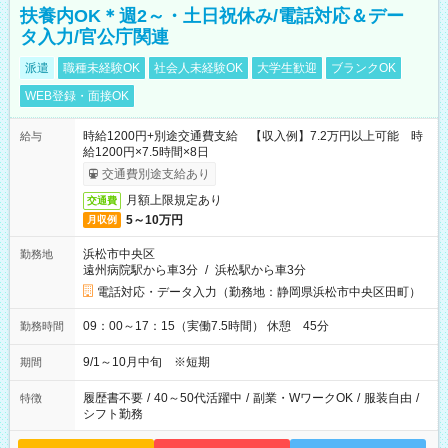
扶養内OK＊週2～・土日祝休み/電話対応＆デー
タ入力/官公庁関連
派遣
職種未経験OK
社会人未経験OK
大学生歓迎
ブランクOK
WEB登録・面接OK
時給1200円+別途交通費支給 【収入例】7.2万円以上可能 時
給与
給1200円×7.5時間×8日
交通費別途支給あり
月額上限規定あり
交通費
5～10万円
月収例
浜松市中央区
勤務地
遠州病院駅から車3分
/
浜松駅から車3分
電話対応・データ入力（勤務地：静岡県浜松市中央区田町）
09：00～17：15（実働7.5時間） 休憩 45分
勤務時間
9/1～10月中旬 ※短期
期間
履歴書不要
/
40～50代活躍中
/
副業・WワークOK
/
服装自由
/
特徴
シフト勤務