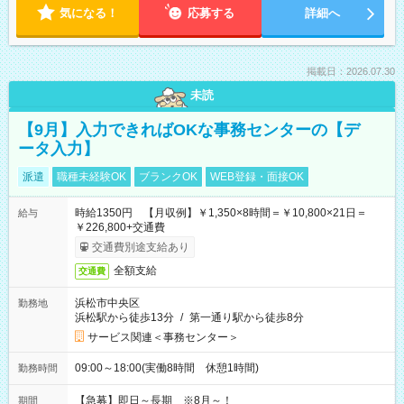
気になる！
応募する
詳細へ
掲載日：2026.07.30
未読
【9月】入力できればOKな事務センターの【デ
ータ入力】
派遣
職種未経験OK
ブランクOK
WEB登録・面接OK
時給1350円 【月収例】￥1,350×8時間＝￥10,800×21日＝
給与
￥226,800+交通費
交通費別途支給あり
全額支給
交通費
浜松市中央区
勤務地
浜松駅から徒歩13分
/
第一通り駅から徒歩8分
サービス関連＜事務センター＞
09:00～18:00(実働8時間 休憩1時間)
勤務時間
【急募】即日～長期 ※8月～！
期間