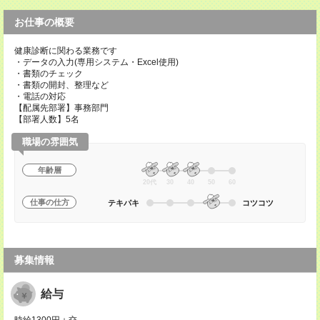
お仕事の概要
健康診断に関わる業務です
・データの入力(専用システム・Excel使用)
・書類のチェック
・書類の開封、整理など
・電話の対応
【配属先部署】事務部門
【部署人数】5名
職場の雰囲気
年齢層
20代
30
40
50
60
仕事の仕方
テキパキ
コツコツ
募集情報
給与