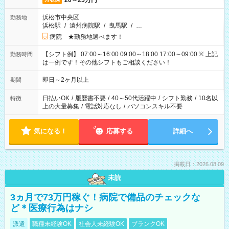
20～25万円
浜松市中央区
勤務地
浜松駅
/
遠州病院駅
/
曳馬駅
/
…
病院 ★勤務地選べます！
【シフト例】 07:00～16:00 09:00～18:00 17:00～09:00 ※ 上記
勤務時間
は一例です！その他シフトもご相談ください！
即日～2ヶ月以上
期間
日払いOK
/
履歴書不要
/
40～50代活躍中
/
シフト勤務
/
10名以
特徴
上の大量募集
/
電話対応なし
/
パソコンスキル不要
気になる！
応募する
詳細へ
掲載日：2026.08.09
未読
3ヵ月で73万円稼ぐ！病院で備品のチェックな
ど＊医療行為はナシ
派遣
職種未経験OK
社会人未経験OK
ブランクOK