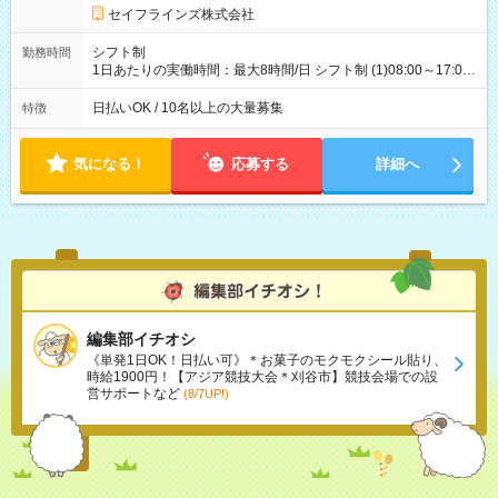
雇用形態、給与は本採用時と同じです。
セイフラインズ株式会社
シフト制
勤務時間
1日あたりの実働時間：最大8時間/日 シフト制 (1)08:00～17:00
(2)21:00～06:00
日払いOK / 10名以上の大量募集
特徴
気になる！
応募する
詳細へ
編集部イチオシ
《単発1日OK！日払い可》＊お菓子のモクモクシール貼り、
時給1900円！【アジア競技大会＊刈谷市】競技会場での設
営サポートなど
(8/7UP!)