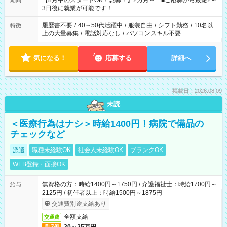
【8月中のスタートOK！急募！】2カ月～ ■ご応募から最短2～
期間
ね。 ※Wワーク希望の方へ 今ご覧のお仕事で希望する勤務時間
3日後に就業が可能です！
と、もう1つのお仕事の勤務時間。 合計で週40時間を超える場
合は応募できません。
履歴書不要
/
40～50代活躍中
/
服装自由
/
シフト勤務
/
10名以
特徴
上の大量募集
/
電話対応なし
/
パソコンスキル不要
気になる！
応募する
詳細へ
掲載日：2026.08.09
未読
＜医療行為はナシ＞時給1400円！病院で備品の
チェックなど
派遣
職種未経験OK
社会人未経験OK
ブランクOK
WEB登録・面接OK
無資格の方：時給1400円～1750円 / 介護福祉士：時給1700円～
給与
2125円 / 初任者以上：時給1500円～1875円
交通費別途支給あり
全額支給
交通費
月収例