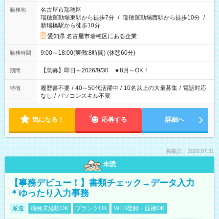
名古屋市瑞穂区
勤務地
瑞穂運動場東駅から徒歩7分
/
瑞穂運動場西駅から徒歩10分
/
新瑞橋駅から徒歩10分
愛知県 名古屋市瑞穂区にある企業
9:00～18:00(実働:8時間) (休憩60分)
勤務時間
【急募】即日～2026/9/30 ★8月～OK！
期間
履歴書不要
/
40～50代活躍中
/
10名以上の大量募集
/
電話対応
特徴
なし
/
パソコンスキル不要
気になる！
応募する
詳細へ
掲載日：2026.07.31
未読
【事務デビュー！】書類チェック→データ入力
＊ゆったり入力事務
派遣
職種未経験OK
ブランクOK
WEB登録・面接OK