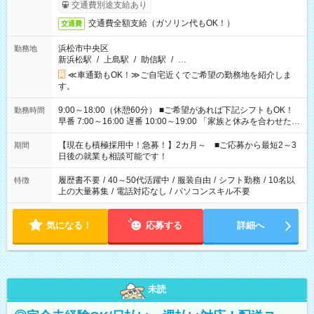
交通費別途支給あり
交通費全額支給（ガソリン代もOK！）
交通費
浜松市中央区
勤務地
新浜松駅
/
上島駅
/
助信駅
/
…
≪車通勤もOK！≫ご自宅近くでご希望の勤務地を紹介しま
す。
9:00～18:00（休憩60分） ■ご希望があれば下記シフトもOK！
勤務時間
早番 7:00～16:00 遅番 10:00～19:00 「家族と休みを合わせた
い」 「余裕を持って夕飯の準備がしたい」 「できれば残業はし
たくない」 など、ご希望を教えてくださいね。 ※Wワーク希望
【現在も積極採用中！急募！】2カ月～ ■ご応募から最短2～3
期間
の方へ 今ご覧のお仕事で希望する勤務時間と、もう1つのお仕事
日後の就業も相談可能です！
の勤務時間。 合計で週40時間を超える場合は応募できません。
履歴書不要
/
40～50代活躍中
/
服装自由
/
シフト勤務
/
10名以
特徴
上の大量募集
/
電話対応なし
/
パソコンスキル不要
気になる！
応募する
詳細へ
未読