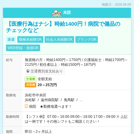
掲載日：2026.08.09
未読
【医療行為はナシ】時給1400円！病院で備品の
チェックなど
派遣
職種未経験OK
社会人未経験OK
ブランクOK
WEB登録・面接OK
無資格の方：時給1400円～1750円 / 介護福祉士：時給1700円～
給与
2125円 / 初任者以上：時給1500円～1875円
交通費別途支給あり
全額支給
交通費
20～25万円
月収例
浜松市中央区
勤務地
浜松駅
/
遠州病院駅
/
曳馬駅
/
…
病院 ★勤務地選べます！
【シフト例】 07:00～16:00 09:00～18:00 17:00～09:00 ※ 上記
勤務時間
は一例です！その他シフトもご相談ください！
即日～2ヶ月以上
期間