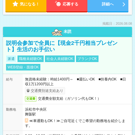
気になる！
応募する
詳細へ
掲載日：2026.08.08
未読
説明会参加で全員に【現金2千円相当プレゼン
ト】生活のお手伝い
派遣
職種未経験OK
社会人未経験OK
ブランクOK
WEB登録・面接OK
無資格未経験：時給1400円～ ■週払いOK ■扶養内OK ■日
給与
収1万1200円以上
交通費別途支給あり
交通費全額支給（ガソリン代もOK！）
交通費
浜松市中央区
勤務地
舞阪駅
≪車通勤もOK！≫ご自宅近くでご希望の勤務地を紹介しま
す。