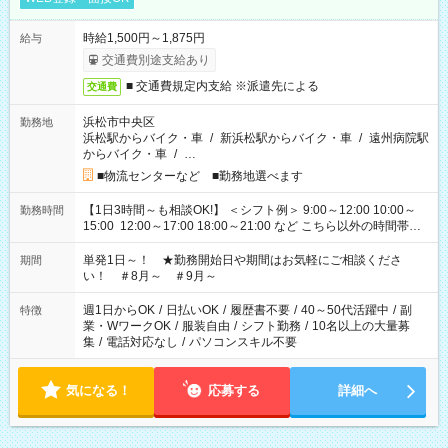
時給1,500円～1,875円
給与
交通費別途支給あり
■ 交通費規定内支給 ※派遣先による
交通費
浜松市中央区
勤務地
浜松駅からバイク・車
/
新浜松駅からバイク・車
/
遠州病院駅
からバイク・車
/
…
■物流センターなど ■勤務地選べます
【1日3時間～も相談OK!】 ＜シフト例＞ 9:00～12:00 10:00～
勤務時間
15:00 12:00～17:00 18:00～21:00 など こちら以外の時間帯も
お気軽にご相談ください！
単発1日～！ ★勤務開始日や期間はお気軽にご相談くださ
期間
い！ ＃8月～ ＃9月～
週1日からOK
/
日払いOK
/
履歴書不要
/
40～50代活躍中
/
副
特徴
業・WワークOK
/
服装自由
/
シフト勤務
/
10名以上の大量募
集
/
電話対応なし
/
パソコンスキル不要
気になる！
応募する
詳細へ