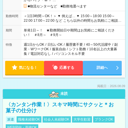
からバイク・車
/
…
■物流センターなど ■勤務地選べます
＜1日3時間～OK！＞ ▼ 例えば… ▼ 15:00～18:00 15:00～
勤務時間
22:00 17:00～22:00 など こちら以外の時間もお気軽にご相談く
ださい！
単発1日～！ ★勤務開始日や期間はお気軽にご相談くださ
期間
い！ ＃8月～ ＃9月～
週1日からOK
/
日払いOK
/
履歴書不要
/
40～50代活躍中
/
副
特徴
業・WワークOK
/
服装自由
/
シフト勤務
/
10名以上の大量募
集
/
電話対応なし
/
パソコンスキル不要
気になる！
応募する
詳細へ
掲載日：2026.08.09
未読
〈カンタン作業！〉スキマ時間にサクッと＊お
菓子の仕分け
派遣
職種未経験OK
社会人未経験OK
大学生歓迎
ブランクOK
WEB登録・面接OK