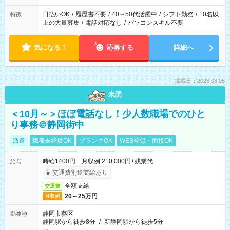
日払いOK
/
履歴書不要
/
40～50代活躍中
/
シフト勤務
/
10名以
特徴
上の大量募集
/
電話対応なし
/
パソコンスキル不要
気になる！
応募する
詳細へ
掲載日：2026.08.05
未読
＜10月～＞ほぼ電話なし！少人数職場でのひと
り事務＠静岡街中
派遣
職種未経験OK
ブランクOK
WEB登録・面接OK
時給1400円 月収例 210,000円+残業代
給与
交通費別途支給あり
全額支給
交通費
20～25万円
月収例
静岡市葵区
勤務地
静岡駅から徒歩8分
/
新静岡駅から徒歩5分