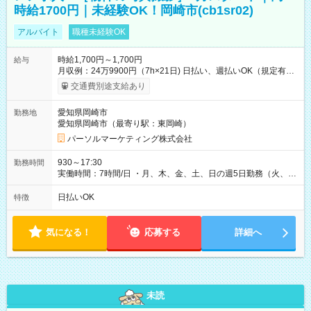
時給1700円｜未経験OK！岡崎市(cb1sr02)
アルバイト
職種未経験OK
時給1,700円～1,700円
給与
月収例：24万9900円（7h×21日) 日払い、週払いOK（規定有
り） 【試用期間】試用期間なし
交通費別途支給あり
愛知県岡崎市
勤務地
愛知県岡崎市（最寄り駅：東岡崎）
パーソルマーケティング株式会社
930～17:30
勤務時間
実働時間：7時間/日 ・月、木、金、土、日の週5日勤務（火、水
は固定休です／夏季、年末年始等、長期休暇有り！） ・ワンシ
フト！ 残業ほぼナシ（0～5h/月）
日払いOK
特徴
気になる！
応募する
詳細へ
未読