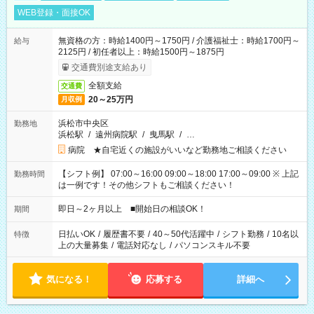
WEB登録・面接OK
無資格の方：時給1400円～1750円 / 介護福祉士：時給1700円～
給与
2125円 / 初任者以上：時給1500円～1875円
交通費別途支給あり
全額支給
交通費
20～25万円
月収例
浜松市中央区
勤務地
浜松駅
/
遠州病院駅
/
曳馬駅
/
…
病院 ★自宅近くの施設がいいなど勤務地ご相談ください
【シフト例】 07:00～16:00 09:00～18:00 17:00～09:00 ※ 上記
勤務時間
は一例です！その他シフトもご相談ください！
即日～2ヶ月以上 ■開始日の相談OK！
期間
日払いOK
/
履歴書不要
/
40～50代活躍中
/
シフト勤務
/
10名以
特徴
上の大量募集
/
電話対応なし
/
パソコンスキル不要
気になる！
応募する
詳細へ