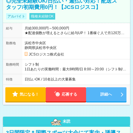
◎完全未経験OK/日払い・週払い対応！配送ス
タッフ/初期費用0円！【JCSロジスコ】
アルバイト
職種未経験OK
月給300,000円～500,000円
給与
★配達個数が増えるとさらに給与UP！ 1番稼ぐ人で月120万ほ
ど！ ・主要都市エリア 月収55万円／週5日稼働 月収65万~112
万円／週6日稼働 ・地方郊外エリア 月収40万円／週5日稼働 月
浜松市中央区
勤務地
収40万円~50万円／週6日稼働 ＜モデルイメージ＞ ■月収50万
静岡県浜松市中央区
円 (27歳男性/江東区在住)※元建築関係 1日150個配達×25日勤務
JCSロジスコ株式会社
(日休み) ■月収80万円(43歳男性/墨田区在住)※元営業 1日200個
配達×25日勤務(月休み) 【試用期間】試用期間なし
シフト制
勤務時間
1日あたりの実働時間：最大8時間/日 8:00～20:00（シフト制/実
働8時間） ※週5日勤務（場所次第では週4も有り） ※配達状況
によって時間外での勤務可能性有り ※案件により多少の前後あ
日払いOK / 10名以上の大量募集
特徴
り ※配達が完了次第、帰社OKです
気になる！
応募する
詳細へ
未読
3日間限定＊国際スポーツ大会にて案内・誘導ス