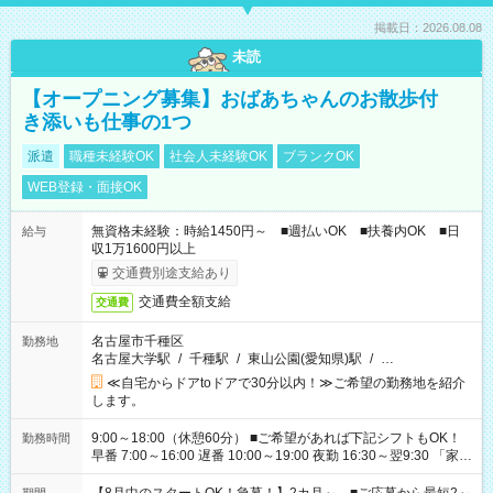
掲載日：2026.08.08
未読
【オープニング募集】おばあちゃんのお散歩付
き添いも仕事の1つ
派遣
職種未経験OK
社会人未経験OK
ブランクOK
WEB登録・面接OK
無資格未経験：時給1450円～ ■週払いOK ■扶養内OK ■日
給与
収1万1600円以上
交通費別途支給あり
交通費全額支給
交通費
名古屋市千種区
勤務地
名古屋大学駅
/
千種駅
/
東山公園(愛知県)駅
/
…
≪自宅からドアtoドアで30分以内！≫ご希望の勤務地を紹介
します。
9:00～18:00（休憩60分） ■ご希望があれば下記シフトもOK！
勤務時間
早番 7:00～16:00 遅番 10:00～19:00 夜勤 16:30～翌9:30 「家族
と休みを合わせたい」 「余裕を持って夕飯の準備がしたい」
「できれば残業はしたくない」 など、ご希望を教えてください