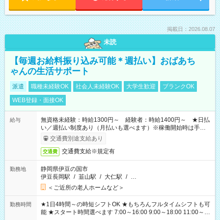
掲載日：2026.08.07
未読
【毎週お給料振り込み可能＊週払い】おばあち
ゃんの生活サポート
派遣
職種未経験OK
社会人未経験OK
大学生歓迎
ブランクOK
WEB登録・面接OK
無資格未経験：時給1300円～ 経験者：時給1400円～ ★日払
給与
い／週払い制度あり（月払いも選べます）※稼働開始時は手続き
完了次第のお支払いとなります。
交通費別途支給あり
交通費支給※規定有
交通費
静岡県伊豆の国市
勤務地
伊豆長岡駅
/
韮山駅
/
大仁駅
/
…
＜ご近所の老人ホームなど＞
★1日4時間～の時短シフトOK ★もちろんフルタイムシフトも可
勤務時間
能 ★スタート時間選べます 7:00～16:00 9:00～18:00 11:00～