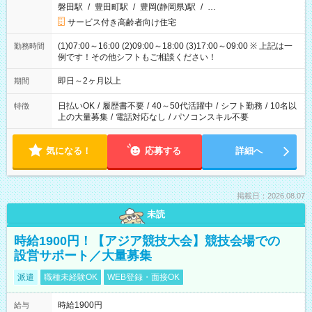
磐田駅
/
豊田町駅
/
豊岡(静岡県)駅
/
…
サービス付き高齢者向け住宅
(1)07:00～16:00 (2)09:00～18:00 (3)17:00～09:00 ※ 上記は一
勤務時間
例です！その他シフトもご相談ください！
即日～2ヶ月以上
期間
日払いOK
/
履歴書不要
/
40～50代活躍中
/
シフト勤務
/
10名以
特徴
上の大量募集
/
電話対応なし
/
パソコンスキル不要
気になる！
応募する
詳細へ
掲載日：2026.08.07
未読
時給1900円！【アジア競技大会】競技会場での
設営サポート／大量募集
派遣
職種未経験OK
WEB登録・面接OK
時給1900円
給与