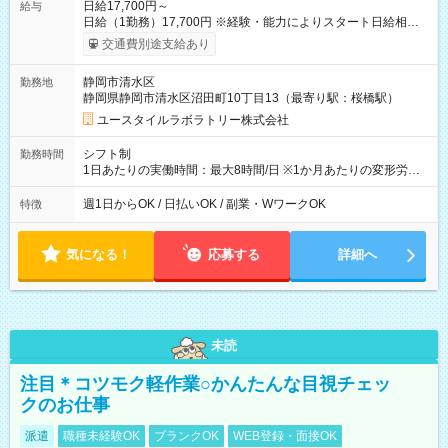
日給17,700円～
給与
日給（1勤務）17,700円 ※経験・能力によりスタート日給相談
可・昇給可 【試用期間】試用期間あり 試用期間の長さ：3ヶ月
交通費別途支給あり
雇用形態、給与は本採用時と同じです。
静岡市清水区
勤務地
静岡県静岡市清水区沼田町10丁目13（最寄り駅：桜橋駅）
ユースタイルラボラトリー株式会社
シフト制
勤務時間
1日あたりの実働時間：最大8時間/日 ※1か月あたりの変形労働
制（週平均40時間以内） 夜勤：17:00-翌09:00（休憩2時間）
週1日からOK / 日払いOK / 副業・WワークOK
特徴
気になる！
応募する
詳細へ
未読
注目＊コツモク軽作業○かんたんな目視チェッ
クのお仕事
派遣
職種未経験OK
ブランクOK
WEB登録・面接OK