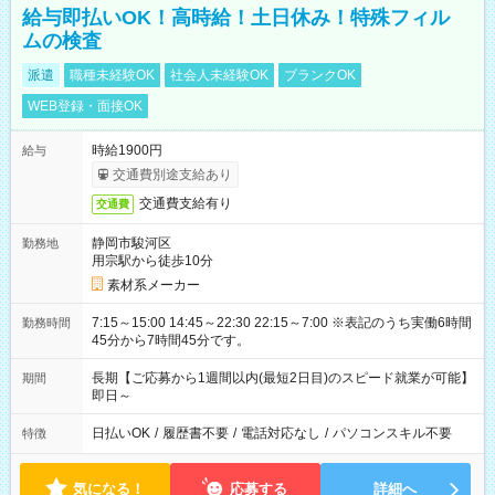
給与即払いOK！高時給！土日休み！特殊フィル
ムの検査
派遣
職種未経験OK
社会人未経験OK
ブランクOK
WEB登録・面接OK
時給1900円
給与
交通費別途支給あり
交通費支給有り
交通費
静岡市駿河区
勤務地
用宗駅から徒歩10分
素材系メーカー
7:15～15:00 14:45～22:30 22:15～7:00 ※表記のうち実働6時間
勤務時間
45分から7時間45分です。
長期【ご応募から1週間以内(最短2日目)のスピード就業が可能】
期間
即日～
日払いOK
/
履歴書不要
/
電話対応なし
/
パソコンスキル不要
特徴
気になる！
応募する
詳細へ