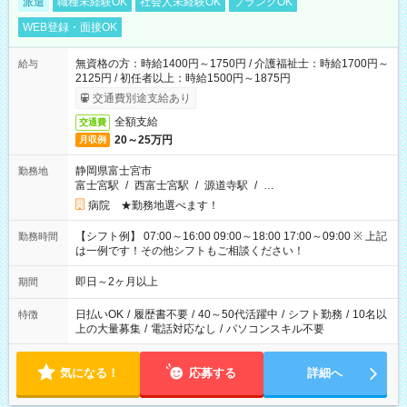
派遣
職種未経験OK
社会人未経験OK
ブランクOK
WEB登録・面接OK
無資格の方：時給1400円～1750円 / 介護福祉士：時給1700円～
給与
2125円 / 初任者以上：時給1500円～1875円
交通費別途支給あり
全額支給
交通費
20～25万円
月収例
静岡県富士宮市
勤務地
富士宮駅
/
西富士宮駅
/
源道寺駅
/
…
病院 ★勤務地選べます！
【シフト例】 07:00～16:00 09:00～18:00 17:00～09:00 ※ 上記
勤務時間
は一例です！その他シフトもご相談ください！
即日～2ヶ月以上
期間
日払いOK
/
履歴書不要
/
40～50代活躍中
/
シフト勤務
/
10名以
特徴
上の大量募集
/
電話対応なし
/
パソコンスキル不要
気になる！
応募する
詳細へ