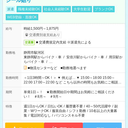
シール貼り
派遣
職種未経験OK
社会人未経験OK
大学生歓迎
ブランクOK
WEB登録・面接OK
時給1,500円～1,875円
給与
交通費別途支給あり
■ 交通費規定内支給 ※派遣先による
交通費
静岡市駿河区
勤務地
東静岡駅からバイク・車
/
安倍川駅からバイク・車
/
用宗駅か
らバイク・車
/
…
■物流センターなど ■勤務地選べます
＜1日3時間～OK！＞ ▼ 例えば… ▼ 15:00～18:00 15:00～
勤務時間
22:00 17:00～22:00 など こちら以外の時間もお気軽にご相談く
ださい！
単発1日～！ ★勤務開始日や期間はお気軽にご相談くださ
期間
い！ ＃8月～ ＃9月～
週1日からOK
/
日払いOK
/
履歴書不要
/
40～50代活躍中
/
副
特徴
業・WワークOK
/
服装自由
/
シフト勤務
/
10名以上の大量募
集
/
電話対応なし
/
パソコンスキル不要