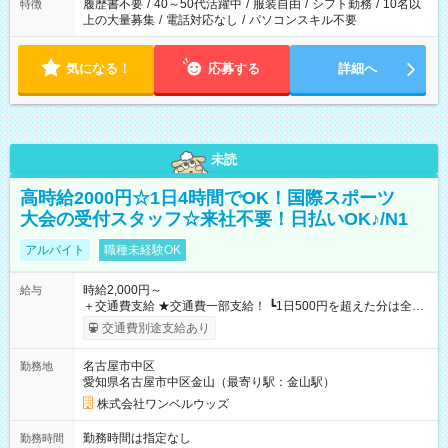
合は応募できません。
履歴書不要
/
40～50代活躍中
/
服装自由
/
シフト勤務
/
10名以
特徴
上の大量募集
/
電話対応なし
/
パソコンスキル不要
気になる！
応募する
詳細へ
未読
高時給2000円☆1日4時間でOK！国際スポーツ
大会の受付スタッフ☆来社不要！日払いOK♪/N1
アルバイト
職種未経験OK
時給2,000円～
給与
＋交通費支給 ★交通費一部支給！ ┗1日500円を超えた分は全額
支給！ ※往復500円以内の方は自己負担となります ★日払い
交通費別途支給あり
OK！（規定あり） ┗働いたその日に現金GET♪ お仕事後はコン
ビニATMから 日払い分を引き落とせます！ 【試用期間】試用
名古屋市中区
勤務地
期間なし
愛知県名古屋市中区金山（最寄り駅：金山駅）
株式会社ワンベルウッズ
勤務時間は指定なし
勤務時間