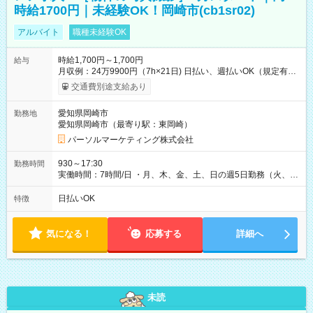
時給1700円｜未経験OK！岡崎市(cb1sr02)
アルバイト
職種未経験OK
時給1,700円～1,700円
給与
月収例：24万9900円（7h×21日) 日払い、週払いOK（規定有
り） 【試用期間】試用期間なし
交通費別途支給あり
愛知県岡崎市
勤務地
愛知県岡崎市（最寄り駅：東岡崎）
パーソルマーケティング株式会社
930～17:30
勤務時間
実働時間：7時間/日 ・月、木、金、土、日の週5日勤務（火、水
は固定休です／夏季、年末年始等、長期休暇有り！） ・ワンシ
フト！ 残業ほぼナシ（0～5h/月）
日払いOK
特徴
気になる！
応募する
詳細へ
未読