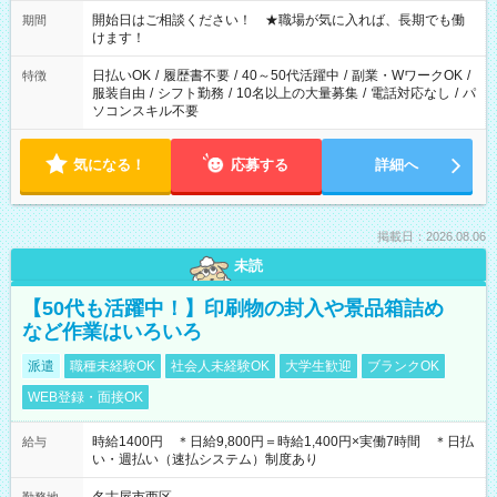
20:00 など 残業なし！ ※Wワークの場合、他のお仕事と合わせ
週40時間超の就業はご案内できません ※法令に基づき、週20時
開始日はご相談ください！ ★職場が気に入れば、長期でも働
期間
間以上勤務は社会保険への加入対象となります ※労働者派遣法
けます！
（日雇い派遣の原則禁止）により、短時間・短期間の就業はご
案内が難しい場合があります
日払いOK
/
履歴書不要
/
40～50代活躍中
/
副業・WワークOK
/
特徴
服装自由
/
シフト勤務
/
10名以上の大量募集
/
電話対応なし
/
パ
ソコンスキル不要
気になる！
応募する
詳細へ
掲載日：2026.08.06
未読
【50代も活躍中！】印刷物の封入や景品箱詰め
など作業はいろいろ
派遣
職種未経験OK
社会人未経験OK
大学生歓迎
ブランクOK
WEB登録・面接OK
時給1400円 ＊日給9,800円＝時給1,400円×実働7時間 ＊日払
給与
い・週払い（速払システム）制度あり