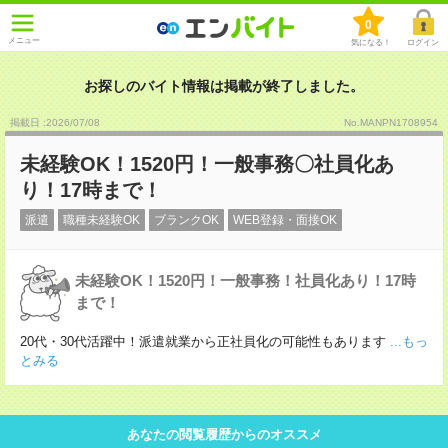
0
メニュー
気になる！
ログイン
お探しのバイト情報は掲載が終了しました。
掲載日 :2026
/
07
/
08
No.MANPN1708954
未経験OK！1520円！一般事務〇社員化あ
り！17時まで！
派遣
職種未経験OK
ブランクOK
WEB登録・面接OK
未経験OK！1520円！一般事務！社員化あり！17時
まで！
20代・30代活躍中！派遣就業から正社員化の可能性もあります
...もっ
とみる
あなたの閲覧履歴からのオススメ