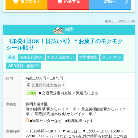
気になる！
応募する
詳細へ
掲載日：2026.08.06
未読
《単発1日OK！日払い可》＊お菓子のモクモク
シール貼り
派遣
職種未経験OK
社会人未経験OK
大学生歓迎
ブランクOK
WEB登録・面接OK
時給1,500円～1,875円
給与
交通費別途支給あり
■ 交通費規定内支給 ※派遣先による
交通費
静岡市清水区
勤務地
清水(静岡県)駅からバイク・車
/
県立美術館前駅からバイク・
車
/
草薙(東海道本線)駅からバイク・車
/
…
■物流センターなど ■勤務地選べます
＜1日3時間～OK！＞ ▼ 例えば… ▼ 15:00～18:00 15:00～
勤務時間
22:00 17:00～22:00 など こちら以外の時間もお気軽にご相談く