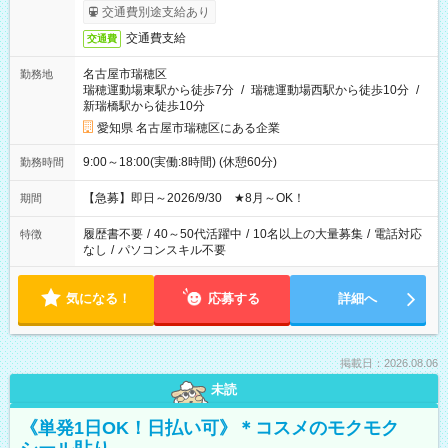
交通費別途支給あり
交通費支給
交通費
名古屋市瑞穂区
勤務地
瑞穂運動場東駅から徒歩7分
/
瑞穂運動場西駅から徒歩10分
/
新瑞橋駅から徒歩10分
愛知県 名古屋市瑞穂区にある企業
9:00～18:00(実働:8時間) (休憩60分)
勤務時間
【急募】即日～2026/9/30 ★8月～OK！
期間
履歴書不要
/
40～50代活躍中
/
10名以上の大量募集
/
電話対応
特徴
なし
/
パソコンスキル不要
気になる！
応募する
詳細へ
掲載日：2026.08.06
未読
《単発1日OK！日払い可》＊コスメのモクモク