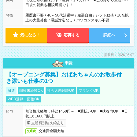
【現在も積極採用中！急募！】2カ月～ ■ご応募から最短2～3
期間
の方へ 今ご覧のお仕事で希望する勤務時間と、もう1つのお仕事
日後の就業も相談可能です！
の勤務時間。 合計で週40時間を超える場合は応募できません。
履歴書不要
/
40～50代活躍中
/
服装自由
/
シフト勤務
/
10名以
特徴
上の大量募集
/
電話対応なし
/
パソコンスキル不要
気になる！
応募する
詳細へ
掲載日：2026.08.07
未読
【オープニング募集】おばあちゃんのお散歩付
き添いも仕事の1つ
派遣
職種未経験OK
社会人未経験OK
ブランクOK
WEB登録・面接OK
無資格未経験：時給1450円～ ■週払いOK ■扶養内OK ■日
給与
収1万1600円以上
交通費別途支給あり
交通費全額支給
交通費