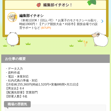
編集部イチオシ
《単発1日OK！日払い可》＊お菓子のモクモクシール貼り、
時給1900円！【アジア競技大会＊刈谷市】競技会場での設
営サポートなど
(8/7UP!)
お仕事の概要
・データ入力
・資料作成
・電話・来客対応
・社内式典の準備・対応
【月収例:255,360円(時給1,520円×実働8時間×月21日)】
【男女比】6:4
【配属先部署】営業部門
【部署人数】6名
職場の雰囲気