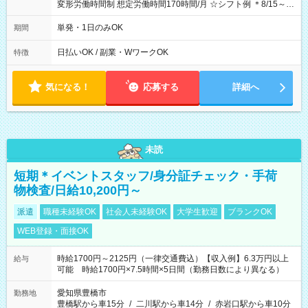
変形労働時間制 想定労働時間170時間/月 ☆シフト例 ＊8/15～
10/26 全日共通 08：00～12：00 17：00～21：00 ＊8/31
～9/19のみ下記シフトもあります！ 12：00～16：00 ＊9/6～
単発・1日のみOK
期間
10/6、10/11～26のみ下記シフトもあります！ 07：00～11：
00
日払いOK / 副業・WワークOK
特徴
気になる！
応募する
詳細へ
未読
短期＊イベントスタッフ/身分証チェック・手荷
物検査/日給10,200円～
派遣
職種未経験OK
社会人未経験OK
大学生歓迎
ブランクOK
WEB登録・面接OK
時給1700円～2125円（一律交通費込）【収入例】6.3万円以上
給与
可能 時給1700円×7.5時間×5日間（勤務日数により異なる）
愛知県豊橋市
勤務地
豊橋駅から車15分
/
二川駅から車14分
/
赤岩口駅から車10分