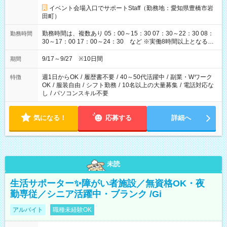
イベント会場入口でサポートStaff（勤務地：愛知県豊橋市岩
田町）
勤務時間は、複数あり 05：00～15：30 07：30～22：30 08：
勤務時間
30～17：00 17：00～24：30 など ※実働8時間以上となる勤
務もあります。 【休憩】60分+他休憩あり 交替で取得します。
安全面に配慮しこまめな休憩があります。
9/17～9/27 ※10日間
期間
週1日からOK
/
履歴書不要
/
40～50代活躍中
/
副業・Wワーク
特徴
OK
/
服装自由
/
シフト勤務
/
10名以上の大量募集
/
電話対応な
し
/
パソコンスキル不要
気になる！
応募する
詳細へ
未読
生活サポーター✨障がい者施設／無資格OK・夜
勤専従／シニア活躍中・ブランク /Gi
アルバイト
職種未経験OK