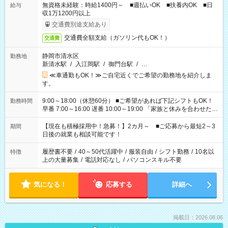
無資格未経験：時給1400円～ ■週払いOK ■扶養内OK ■日
給与
収1万1200円以上
交通費別途支給あり
交通費全額支給（ガソリン代もOK！）
交通費
静岡市清水区
勤務地
新清水駅
/
入江岡駅
/
御門台駅
/
…
≪車通勤もOK！≫ご自宅近くでご希望の勤務地を紹介しま
す。
9:00～18:00（休憩60分） ■ご希望があれば下記シフトもOK！
勤務時間
早番 7:00～16:00 遅番 10:00～19:00 「家族と休みを合わせた
い」 「余裕を持って夕飯の準備がしたい」 「できれば残業はし
たくない」 など、ご希望を教えてくださいね。 ※Wワーク希望
【現在も積極採用中！急募！】2カ月～ ■ご応募から最短2～3
期間
の方へ 今ご覧のお仕事で希望する勤務時間と、もう1つのお仕事
日後の就業も相談可能です！
の勤務時間。 合計で週40時間を超える場合は応募できません。
履歴書不要
/
40～50代活躍中
/
服装自由
/
シフト勤務
/
10名以
特徴
上の大量募集
/
電話対応なし
/
パソコンスキル不要
気になる！
応募する
詳細へ
掲載日：2026.08.06