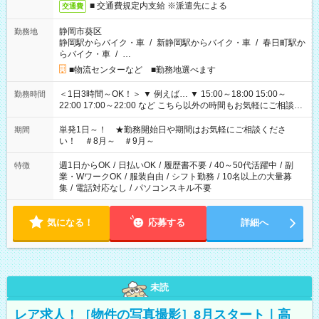
■ 交通費規定内支給 ※派遣先による
交通費
静岡市葵区
勤務地
静岡駅からバイク・車
/
新静岡駅からバイク・車
/
春日町駅か
らバイク・車
/
…
■物流センターなど ■勤務地選べます
＜1日3時間～OK！＞ ▼ 例えば… ▼ 15:00～18:00 15:00～
勤務時間
22:00 17:00～22:00 など こちら以外の時間もお気軽にご相談く
ださい！
単発1日～！ ★勤務開始日や期間はお気軽にご相談くださ
期間
い！ ＃8月～ ＃9月～
週1日からOK
/
日払いOK
/
履歴書不要
/
40～50代活躍中
/
副
特徴
業・WワークOK
/
服装自由
/
シフト勤務
/
10名以上の大量募
集
/
電話対応なし
/
パソコンスキル不要
気になる！
応募する
詳細へ
未読
レア求人！［物件の写真撮影］8月スタート｜高