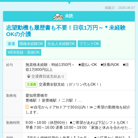
掲載日：2026.08.07
未読
志望動機も履歴書も不要！日収1万円～＊未経験
OKの介護
派遣
職種未経験OK
社会人未経験OK
ブランクOK
WEB登録・面接OK
無資格未経験：時給1350円～ ■週払いOK ■扶養内OK ■日
給与
収1万800円以上
交通費別途支給あり
交通費全額支給（ガソリン代もOK！）
交通費
愛知県豊橋市
勤務地
豊橋駅
/
新豊橋駅
/
二川駅
/
…
≪自宅からドアtoドアで30分以内！≫ご希望の勤務地を紹介
します。
9:00～18:00（休憩60分） ■ご希望があれば下記シフトもOK！
勤務時間
早番 7:00～16:00 遅番 10:00～19:00 「家族と休みを合わせた
い」 「余裕を持って夕飯の準備がしたい」 「できれば残業はし
たくない」 など、ご希望を教えてくださいね。 ※Wワーク希望