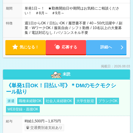
ださい！
単発1日～！ ★勤務開始日や期間はお気軽にご相談くださ
期間
い！ ＃8月～ ＃9月～
週1日からOK
/
日払いOK
/
履歴書不要
/
40～50代活躍中
/
副
特徴
業・WワークOK
/
服装自由
/
シフト勤務
/
10名以上の大量募
集
/
電話対応なし
/
パソコンスキル不要
気になる！
応募する
詳細へ
掲載日：2026.08.03
未読
《単発1日OK！日払い可》＊DMのモクモクシ
ール貼り
派遣
職種未経験OK
社会人未経験OK
大学生歓迎
ブランクOK
WEB登録・面接OK
時給1,500円～1,875円
給与
交通費別途支給あり