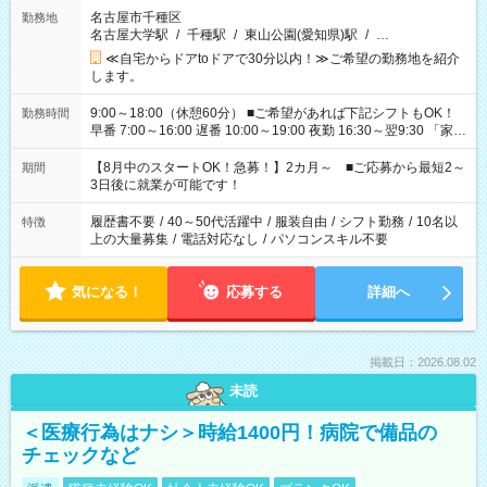
名古屋市千種区
勤務地
名古屋大学駅
/
千種駅
/
東山公園(愛知県)駅
/
…
≪自宅からドアtoドアで30分以内！≫ご希望の勤務地を紹介
します。
9:00～18:00（休憩60分） ■ご希望があれば下記シフトもOK！
勤務時間
早番 7:00～16:00 遅番 10:00～19:00 夜勤 16:30～翌9:30 「家族
と休みを合わせたい」 「余裕を持って夕飯の準備がしたい」
「できれば残業はしたくない」 など、ご希望を教えてください
【8月中のスタートOK！急募！】2カ月～ ■ご応募から最短2～
期間
ね。 ※Wワーク希望の方へ 今ご覧のお仕事で希望する勤務時間
3日後に就業が可能です！
と、もう1つのお仕事の勤務時間。 合計で週40時間を超える場
合は応募できません。
履歴書不要
/
40～50代活躍中
/
服装自由
/
シフト勤務
/
10名以
特徴
上の大量募集
/
電話対応なし
/
パソコンスキル不要
気になる！
応募する
詳細へ
掲載日：2026.08.02
未読
＜医療行為はナシ＞時給1400円！病院で備品の
チェックなど