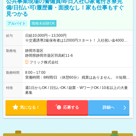
公共事業現場の警備員/即日入社◎家電付き寮完
備/日払い可/履歴書・面接なし！家も仕事もすぐ
見つかる
アルバイト
職種未経験OK
日給10,000円～13,500円
給与
※交通誘導2級保有者は12000円スタート！ 入社祝い金4000円
【試用期間】試用期間なし
静岡市葵区
勤務地
静岡県静岡市葵区羽高町11-6
フリック株式会社
8:00～17:00
勤務時間
実働時間：8時間/日 （休憩60分） 残業はありません。 ※短期の
募集は行っておりません。予めご了承くださいませ。
週1日からOK / 日払いOK / 副業・WワークOK / 10名以上の大量
特徴
募集
気になる！
応募する
詳細へ