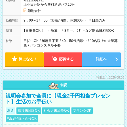
名古屋市西区
勤務地
上小田井駅から無料送迎バス10分
印刷会社
9：00～17：00（実働7時間、休憩60分） ＊日勤のみ
勤務時間
1日単発OK！ ※急募 ＊8月～、9月～など開始日相談OK
期間
日払いOK
/
履歴書不要
/
40～50代活躍中
/
10名以上の大量募
特徴
集
/
パソコンスキル不要
気になる！
応募する
詳細へ
掲載日：2026.08.03
未読
説明会参加で全員に【現金2千円相当プレゼン
ト】生活のお手伝い
派遣
職種未経験OK
社会人未経験OK
ブランクOK
WEB登録・面接OK