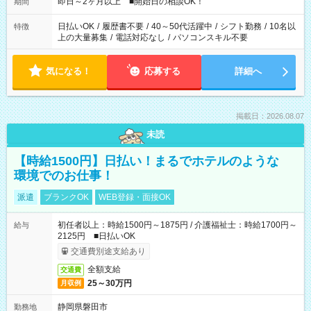
即日～2ヶ月以上 ■開始日の相談OK！
期間
日払いOK
/
履歴書不要
/
40～50代活躍中
/
シフト勤務
/
10名以
特徴
上の大量募集
/
電話対応なし
/
パソコンスキル不要
気になる！
応募する
詳細へ
掲載日：2026.08.07
未読
【時給1500円】日払い！まるでホテルのような
環境でのお仕事！
派遣
ブランクOK
WEB登録・面接OK
初任者以上：時給1500円～1875円 / 介護福祉士：時給1700円～
給与
2125円 ■日払いOK
交通費別途支給あり
全額支給
交通費
25～30万円
月収例
静岡県磐田市
勤務地