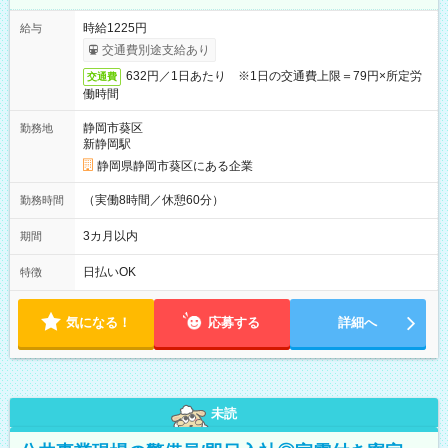
時給1225円
給与
交通費別途支給あり
632円／1日あたり ※1日の交通費上限＝79円×所定労
交通費
働時間
静岡市葵区
勤務地
新静岡駅
静岡県静岡市葵区にある企業
（実働8時間／休憩60分）
勤務時間
3カ月以内
期間
日払いOK
特徴
気になる！
応募する
詳細へ
未読