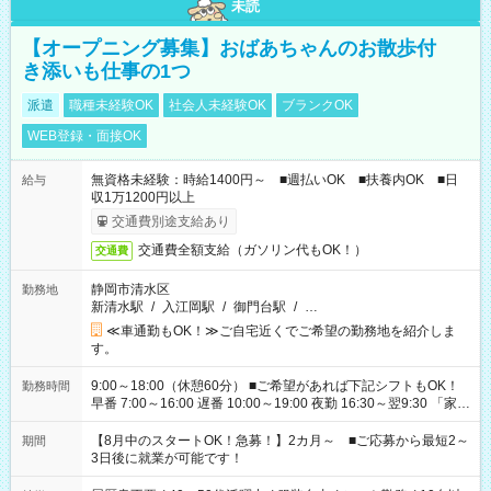
未読
【オープニング募集】おばあちゃんのお散歩付
き添いも仕事の1つ
派遣
職種未経験OK
社会人未経験OK
ブランクOK
WEB登録・面接OK
無資格未経験：時給1400円～ ■週払いOK ■扶養内OK ■日
給与
収1万1200円以上
交通費別途支給あり
交通費全額支給（ガソリン代もOK！）
交通費
静岡市清水区
勤務地
新清水駅
/
入江岡駅
/
御門台駅
/
…
≪車通勤もOK！≫ご自宅近くでご希望の勤務地を紹介しま
す。
9:00～18:00（休憩60分） ■ご希望があれば下記シフトもOK！
勤務時間
早番 7:00～16:00 遅番 10:00～19:00 夜勤 16:30～翌9:30 「家族
と休みを合わせたい」 「余裕を持って夕飯の準備がしたい」
「できれば残業はしたくない」 など、ご希望を教えてください
【8月中のスタートOK！急募！】2カ月～ ■ご応募から最短2～
期間
ね。 ※Wワーク希望の方へ 今ご覧のお仕事で希望する勤務時間
3日後に就業が可能です！
と、もう1つのお仕事の勤務時間。 合計で週40時間を超える場