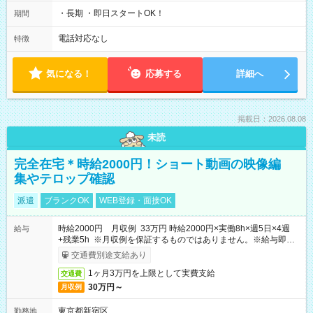
・長期 ・即日スタートOK！
期間
電話対応なし
特徴
気になる！
応募する
詳細へ
掲載日：2026.08.08
未読
完全在宅＊時給2000円！ショート動画の映像編
集やテロップ確認
派遣
ブランクOK
WEB登録・面接OK
時給2000円 月収例 33万円 時給2000円×実働8h×週5日×4週
給与
+残業5h ※月収例を保証するものではありません。※給与即受
取りサービス利用可（利用条件有）
交通費別途支給あり
1ヶ月3万円を上限として実費支給
交通費
30万円～
月収例
東京都新宿区
勤務地