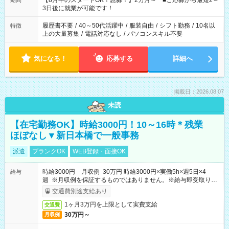
【8月中のスタートOK！急募！】2カ月～ ■ご応募から最短2～
期間
ね。 ※Wワーク希望の方へ 今ご覧のお仕事で希望する勤務時間
3日後に就業が可能です！
と、もう1つのお仕事の勤務時間。 合計で週40時間を超える場
合は応募できません。
履歴書不要
/
40～50代活躍中
/
服装自由
/
シフト勤務
/
10名以
特徴
上の大量募集
/
電話対応なし
/
パソコンスキル不要
気になる！
応募する
詳細へ
掲載日：2026.08.07
未読
【在宅勤務OK】時給3000円！10～16時＊残業
ほぼなし▼新日本橋で一般事務
派遣
ブランクOK
WEB登録・面接OK
時給3000円 月収例 30万円 時給3000円×実働5h×週5日×4
給与
週 ※月収例を保証するものではありません。※給与即受取りサ
ービス利用可（利用条件有）
交通費別途支給あり
1ヶ月3万円を上限として実費支給
交通費
30万円～
月収例