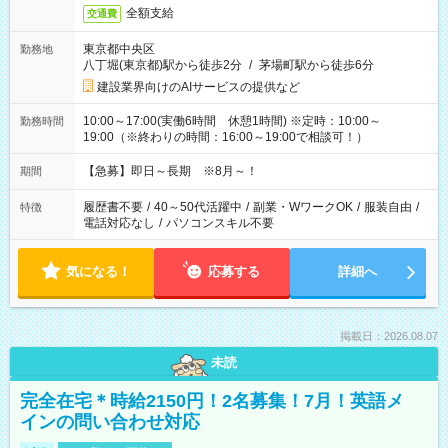
全額支給
交通費
東京都中央区
勤務地
八丁堀(東京都)駅から徒歩2分
/
茅場町駅から徒歩6分
建設業界向けのAIサービスの提供など
10:00～17:00(実働6時間 休憩1時間) ※定時：10:00～
勤務時間
19:00（※終わりの時間：16:00～19:00で相談可！）
【急募】即日～長期 ※8月～！
期間
履歴書不要
/
40～50代活躍中
/
副業・WワークOK
/
服装自由
/
特徴
電話対応なし
/
パソコンスキル不要
気になる！
応募する
詳細へ
掲載日：2026.08.07
未読
完全在宅＊時給2150円！2名募集！7月！英語メ
インの問い合わせ対応