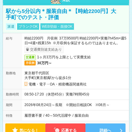
駅から5分以内＊服装自由＊【時給2200円】大
手町でのテスト・評価
派遣
ブランクOK
WEB登録・面接OK
時給2200円 月収例 37万9500円 時給2200円×実働7h45m×週5
給与
日×4週+残業15h ※月収例を保証するものではありません。
交通費別途支給あり
1ヶ月3万円を上限として実費支給
交通費
30万円～
月収例
東京都千代田区
勤務地
大手町(東京都)駅から徒歩1分
電機・電子・OA・精密機器関連商社
08:50-17:20（休憩45分）実働7時間45分
勤務時間
2026年08月24日～長期 ※開始日相談OK ※08月～
期間
履歴書不要
/
40～50代活躍中
/
服装自由
特徴
気になる！
応募する
詳細へ