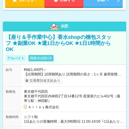
未読
【座り＆手作業中心】香水shopの梱包スタッ
フ ★副業OK ★週1日からOK ★1日1時間から
OK
アルバイト
職種未経験OK
時給1,400円～
給与
【試用期間】試用期間あり 試用期間の長さ：1ヶ月 雇用形態、
給与は本採用時と同じです。
交通費別途支給あり
東京都千代田区
勤務地
東京都千代田区内神田2丁目14番12号 星屋第六ビル402号（最
寄り駅：神田駅）
Ａｌｌｅｙ株式会社
シフト制
勤務時間
1日あたりの実働時間：最大5時間/日 11:00-19:00 └1日あたりの
実働時間：1-5時間 └上記の時間帯内であれば、いつでも勤務可