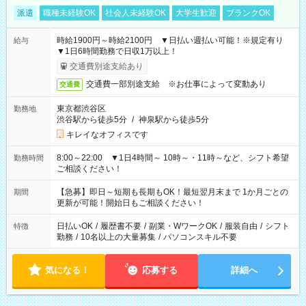
派遣
職種未経験OK
社会人未経験OK
大学生歓迎
ブランクOK
時給1900円～時給2100円 ▼日払い週払い可能！※規定有り
給与
▼1日6時間勤務で日収1万以上！
交通費別途支給あり
交通費一部別途支給 ※お仕事によって変動あり
交通費
東京都渋谷区
勤務地
渋谷駅から徒歩5分
/
神泉駅から徒歩5分
キレイなオフィスです
8:00～22:00 ▼1日4時間～ 10時～・11時～など、シフト希望
勤務時間
ご相談ください！
【急募】即日～短期も長期もOK！最短翌月末まで 1か月ごとの
期間
更新が可能！開始日もご相談ください！
日払いOK
/
履歴書不要
/
副業・WワークOK
/
服装自由
/
シフト
特徴
勤務
/
10名以上の大量募集
/
パソコンスキル不要
気になる！
応募する
詳細へ