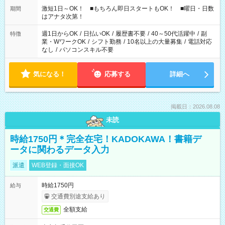
激短1日～OK！ ■もちろん即日スタートもOK！ ■曜日・日数
期間
はアナタ次第！
週1日からOK
/
日払いOK
/
履歴書不要
/
40～50代活躍中
/
副
特徴
業・WワークOK
/
シフト勤務
/
10名以上の大量募集
/
電話対応
なし
/
パソコンスキル不要
気になる！
応募する
詳細へ
掲載日：2026.08.08
未読
時給1750円＊完全在宅！KADOKAWA！書籍デ
ータに関わるデータ入力
派遣
WEB登録・面接OK
時給1750円
給与
交通費別途支給あり
全額支給
交通費