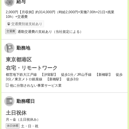
給与
2,000円【月収例】約314,000円（時給2,000円×実働7.00h×21日+残業
10h）+交通費
交通費別途支給あり
通勤交通費の支給あり（当社規定による）
交通費
勤務地
東京都港区
在宅・リモートワーク
都営地下鉄大江戸線 【汐留駅】 徒歩1分／JR山手線 【新橋駅】 徒歩
3分／東京メトロ銀座線 【新橋駅】 徒歩3分
他に分類されない事業サービス業
勤務曜日
土日祝休
月～金（土日祝休み）
土・日・祝
休日休暇