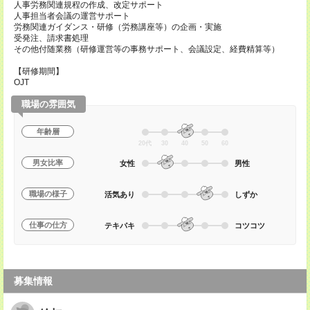
人事労務関連規程の作成、改定サポート
人事担当者会議の運営サポート
労務関連ガイダンス・研修（労務講座等）の企画・実施
受発注、請求書処理
その他付随業務（研修運営等の事務サポート、会議設定、経費精算等）
【研修期間】
OJT
職場の雰囲気
年齢層
20代
30
40
50
60
男女比率
女性
男性
職場の様子
活気あり
しずか
仕事の仕方
テキパキ
コツコツ
募集情報