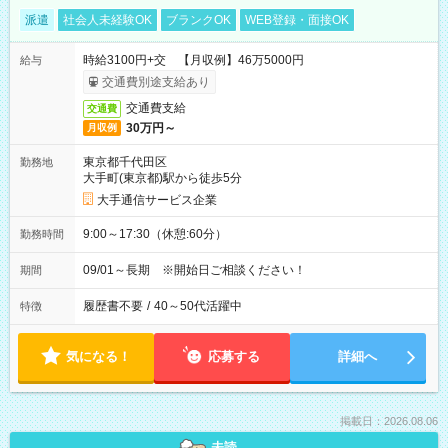
派遣
社会人未経験OK
ブランクOK
WEB登録・面接OK
時給3100円+交 【月収例】46万5000円
給与
交通費別途支給あり
交通費支給
交通費
30万円～
月収例
東京都千代田区
勤務地
大手町(東京都)駅から徒歩5分
大手通信サービス企業
9:00～17:30（休憩:60分）
勤務時間
09/01～長期 ※開始日ご相談ください！
期間
履歴書不要
/
40～50代活躍中
特徴
気になる！
応募する
詳細へ
掲載日：2026.08.06
未読