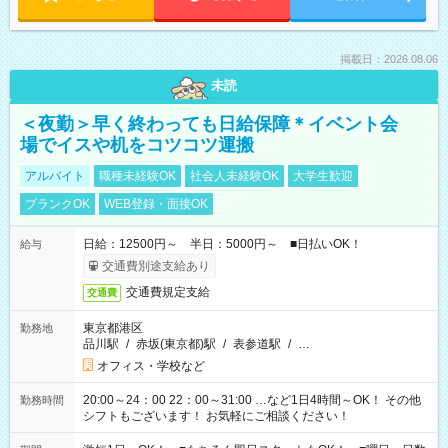
掲載日：2026.08.06
未読
＜夜勤＞早く終わっても日給保障＊イベント会
場でイスや机をコツコツ運搬
アルバイト
職種未経験OK
社会人未経験OK
大学生歓迎
ブランクOK
WEB登録・面接OK
日給：12500円～ 半日：5000円～ ■日払いOK！
給与
交通費別途支給あり
交通費規定支給
交通費
東京都港区
勤務地
品川駅
/
赤坂(東京都)駅
/
表参道駅
/
…
オフィス・学校など
20:00～24：00 22：00～31:00 …など1日4時間～OK！ その他
勤務時間
シフトもございます！ お気軽にご相談ください！