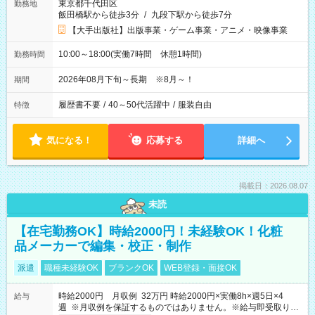
東京都千代田区
勤務地
飯田橋駅から徒歩3分
/
九段下駅から徒歩7分
【大手出版社】出版事業・ゲーム事業・アニメ・映像事業
10:00～18:00(実働7時間 休憩1時間)
勤務時間
2026年08月下旬～長期 ※8月～！
期間
履歴書不要
/
40～50代活躍中
/
服装自由
特徴
気になる！
応募する
詳細へ
掲載日：2026.08.07
未読
【在宅勤務OK】時給2000円！未経験OK！化粧
品メーカーで編集・校正・制作
派遣
職種未経験OK
ブランクOK
WEB登録・面接OK
時給2000円 月収例 32万円 時給2000円×実働8h×週5日×4
給与
週 ※月収例を保証するものではありません。※給与即受取りサ