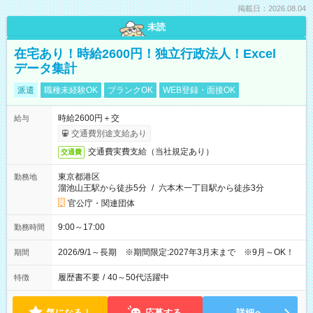
掲載日：2026.08.04
未読
在宅あり！時給2600円！独立行政法人！Excel
データ集計
派遣
職種未経験OK
ブランクOK
WEB登録・面接OK
時給2600円＋交
給与
交通費別途支給あり
交通費実費支給（当社規定あり）
交通費
東京都港区
勤務地
溜池山王駅から徒歩5分
/
六本木一丁目駅から徒歩3分
官公庁・関連団体
9:00～17:00
勤務時間
2026/9/1～長期 ※期間限定:2027年3月末まで ※9月～OK！
期間
履歴書不要
/
40～50代活躍中
特徴
気になる！
応募する
詳細へ