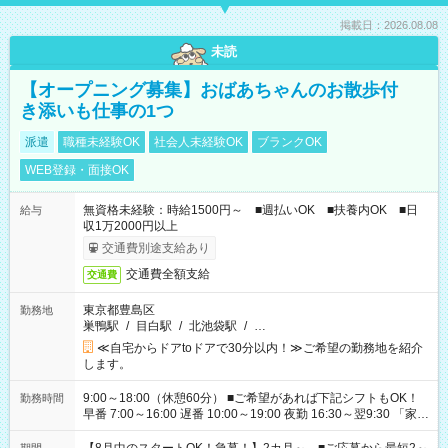
掲載日：2026.08.08
未読
【オープニング募集】おばあちゃんのお散歩付
き添いも仕事の1つ
派遣
職種未経験OK
社会人未経験OK
ブランクOK
WEB登録・面接OK
無資格未経験：時給1500円～ ■週払いOK ■扶養内OK ■日
給与
収1万2000円以上
交通費別途支給あり
交通費全額支給
交通費
東京都豊島区
勤務地
巣鴨駅
/
目白駅
/
北池袋駅
/
…
≪自宅からドアtoドアで30分以内！≫ご希望の勤務地を紹介
します。
9:00～18:00（休憩60分） ■ご希望があれば下記シフトもOK！
勤務時間
早番 7:00～16:00 遅番 10:00～19:00 夜勤 16:30～翌9:30 「家族
と休みを合わせたい」 「余裕を持って夕飯の準備がしたい」
「できれば残業はしたくない」 など、ご希望を教えてください