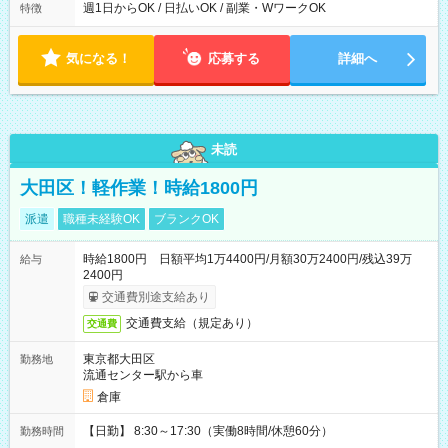
能！ └平日・土曜日の中で、お好きな曜日でご勤務いただけま
週1日からOK / 日払いOK / 副業・WワークOK
特徴
す！ 【シフト例】 ・11:00～14:00 ・16:30～19:00 ・13:00～
18:00 などのように、自由な働き方が可能なお仕事です！
気になる！
応募する
詳細へ
未読
大田区！軽作業！時給1800円
派遣
職種未経験OK
ブランクOK
時給1800円 日額平均1万4400円/月額30万2400円/残込39万
給与
2400円
交通費別途支給あり
交通費支給（規定あり）
交通費
東京都大田区
勤務地
流通センター駅から車
倉庫
【日勤】 8:30～17:30（実働8時間/休憩60分）
勤務時間