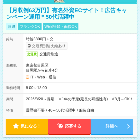
【月収例63万円】有名外資ECサイト！広告キャ
ンペーン運用＊50代活躍中
派遣
ブランクOK
WEB登録・面接OK
時給3800円＋交
給与
交通費別途支給あり
交通費別途
交通費
東京都目黒区
勤務地
目黒駅から徒歩4分
IT・Web・通信
9:00～18:00
勤務時間
2026/8/20～長期 ※1年の予定(延長の可能性有) ※8月～OK！
期間
履歴書不要
/
40～50代活躍中
/
服装自由
特徴
気になる！
応募する
詳細へ