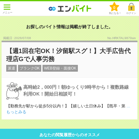
0
メニュー
気になる！
ログイン
お探しのバイト情報は掲載が終了しました。
掲載日 :2026
/
07
/
08
No.HRKTAL9879sin
【週1回在宅OK！汐留駅スグ！】大手広告代
理店Gで人事労務
派遣
ブランクOK
WEB登録・面接OK
高時給2，000円！朝ゆっくり9時半から！複数路線
利用OK！開始日相談可！
【勤務先が駅から徒歩5分以内！】【嬉しい土日休み】【既卒・第
...
もっとみる
あなたの閲覧履歴からのオススメ