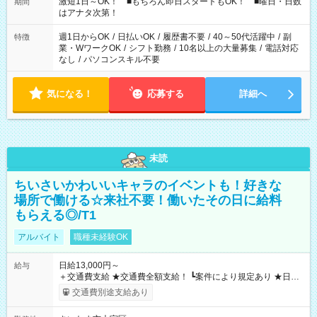
激短1日～OK！ ■もちろん即日スタートもOK！ ■曜日・日数
期間
はアナタ次第！
週1日からOK
/
日払いOK
/
履歴書不要
/
40～50代活躍中
/
副
特徴
業・WワークOK
/
シフト勤務
/
10名以上の大量募集
/
電話対応
なし
/
パソコンスキル不要
気になる！
応募する
詳細へ
未読
ちいさいかわいいキャラのイベントも！好きな
場所で働ける☆来社不要！働いたその日に給料
もらえる◎/T1
アルバイト
職種未経験OK
日給13,000円～
給与
＋交通費支給 ★交通費全額支給！ ┗案件により規定あり ★日払
いOK！（規定あり） ┗働いたその日に現金GET♪ お仕事後はコ
交通費別途支給あり
ンビニATMから 日払い分を引き落とせます！ 【試用期間】試
用期間なし