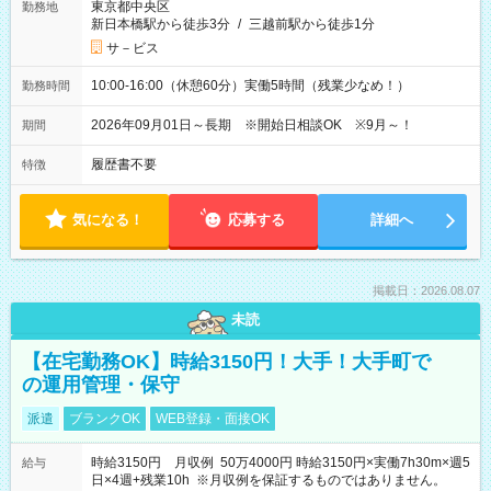
東京都中央区
勤務地
新日本橋駅から徒歩3分
/
三越前駅から徒歩1分
サ－ビス
10:00-16:00（休憩60分）実働5時間（残業少なめ！）
勤務時間
2026年09月01日～長期 ※開始日相談OK ※9月～！
期間
履歴書不要
特徴
気になる！
応募する
詳細へ
掲載日：2026.08.07
未読
【在宅勤務OK】時給3150円！大手！大手町で
の運用管理・保守
派遣
ブランクOK
WEB登録・面接OK
時給3150円 月収例 50万4000円 時給3150円×実働7h30m×週5
給与
日×4週+残業10h ※月収例を保証するものではありません。