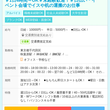
＃1日4時間～OK＃未経験歓迎！＃日払い＊イ
ベント会場でイスや机の運搬のお仕事
アルバイト
職種未経験OK
社会人未経験OK
大学生歓迎
ブランクOK
WEB登録・面接OK
日給：10000円～ 半日：5000円～ ■日払いOK！
給与
交通費別途支給あり
交通費規定支給
交通費
東京都千代田区
勤務地
秋葉原駅
/
神保町駅
/
麹町駅
/
…
オフィス・学校など
09:00～18:00 09:00～13:00 20:00～24：00 22：00～31:00
勤務時間
20:00～24：00 22：00～翌7:00 …など1日4時間～OK！ その他
シフトもございます！ お気軽にご相談ください！
激短1日～OK！ ■もちろん即日スタートもOK！ ■曜日・日数
期間
はアナタ次第！
週1日からOK
/
日払いOK
/
履歴書不要
/
40～50代活躍中
/
副
特徴
業・WワークOK
/
シフト勤務
/
10名以上の大量募集
/
電話対応
なし
/
パソコンスキル不要