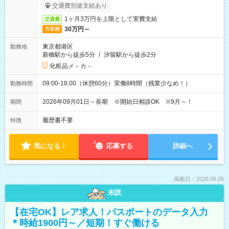
ービス利用可（利用条件有）
交通費別途支給あり
1ヶ月3万円を上限として実費支給
交通費
30万円～
月収例
東京都港区
勤務地
新橋駅から徒歩5分
/
汐留駅から徒歩2分
化粧品メ－カ－
09:00-18:00（休憩60分）実働8時間（残業少なめ！）
勤務時間
2026年09月01日～長期 ※開始日相談OK ※9月～！
期間
履歴書不要
特徴
気になる！
応募する
詳細へ
掲載日：2026.08.05
未読
【在宅OK】レア求人！パスポートのデータ入力
＊時給1900円～／短期！すぐ働ける