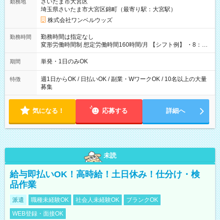
さいたま市大宮区
勤務地
埼玉県さいたま市大宮区錦町（最寄り駅：大宮駅）
株式会社ワンベルウッズ
勤務時間は指定なし
勤務時間
変形労働時間制 想定労働時間160時間/月 【シフト例】 ・8：00
～21：00
単発・1日のみOK
期間
週1日からOK / 日払いOK / 副業・WワークOK / 10名以上の大量
特徴
募集
気になる！
応募する
詳細へ
未読
給与即払いOK！高時給！土日休み！仕分け・検
品作業
派遣
職種未経験OK
社会人未経験OK
ブランクOK
WEB登録・面接OK