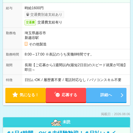
時給1600円
給与
交通費別途支給あり
交通費支給有り
交通費
埼玉県越谷市
勤務地
新越谷駅
その他製造
8:00～17:00 ※表記のうち実働8時間です。
勤務時間
長期【ご応募から1週間以内(最短2日目)のスピード就業が可能】
期間
即日～
日払いOK
/
履歴書不要
/
電話対応なし
/
パソコンスキル不要
特徴
気になる！
応募する
詳細へ
掲載日：2026.08.06
未読