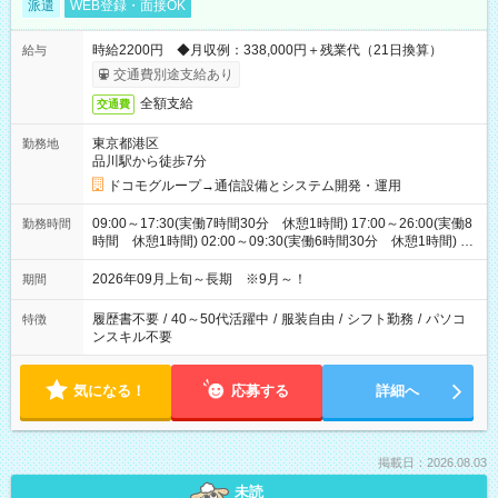
派遣
WEB登録・面接OK
時給2200円 ◆月収例：338,000円＋残業代（21日換算）
給与
交通費別途支給あり
全額支給
交通費
東京都港区
勤務地
品川駅から徒歩7分
ドコモグループ→通信設備とシステム開発・運用
09:00～17:30(実働7時間30分 休憩1時間) 17:00～26:00(実働8
勤務時間
時間 休憩1時間) 02:00～09:30(実働6時間30分 休憩1時間) ※
日勤は就業時間1/夜勤は就業時間2.3を連続で行って頂きます
2026年09月上旬～長期 ※9月～！
期間
履歴書不要
/
40～50代活躍中
/
服装自由
/
シフト勤務
/
パソコ
特徴
ンスキル不要
気になる！
応募する
詳細へ
掲載日：2026.08.03
未読