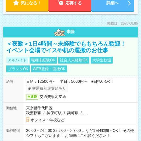
気になる！
応募する
詳細へ
掲載日：2026.08.05
未読
＜夜勤＞1日4時間～未経験でももちろん歓迎！
イベント会場でイスや机の運搬のお仕事
アルバイト
職種未経験OK
社会人未経験OK
大学生歓迎
ブランクOK
WEB登録・面接OK
日給：12500円～ 半日：5000円～ ■日払いOK！
給与
交通費別途支給あり
交通費規定支給
交通費
東京都千代田区
勤務地
秋葉原駅
/
神保町駅
/
麹町駅
/
…
オフィス・学校など
20:00～24：00 22：00～翌7:00 …など1日4時間～OK！ その他
勤務時間
シフトもございます！ お気軽にご相談ください！