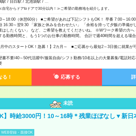
鴨駅
/
目白駅
/
北池袋駅
/
…
≪自宅からドアtoドアで30分以内！≫ご希望の勤務地を紹介します。
00～18:00（休憩60分） ■ご希望があれば下記シフトもOK！ 早番 7:00～16:00 遅
勤 16:30～翌9:30 「家族と休みを合わせたい」 「余裕を持って夕飯の準備
業はしたくない」 など、ご希望を教えてくださいね。 ※Wワーク希望の方へ
する勤務時間と、もう1つのお仕事の勤務時間。 合計で週40時間を超える場
8月中のスタートOK！急募！】2カ月～ ■ご応募から最短2～3日後に就業が
歴書不要
/
40～50代活躍中
/
服装自由
/
シフト勤務
/
10名以上の大量募集
/
電話対応
要
なる！
応募する
詳
未読
K】時給3000円！10～16時＊残業ほぼなし▼新
WEB登録・面接OK