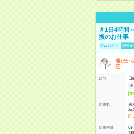
＃1日4時間
搬のお仕事
アルバイト
職種未
暇だか
証
日
給与
交
東
勤務地
秋
09
勤務時間
4