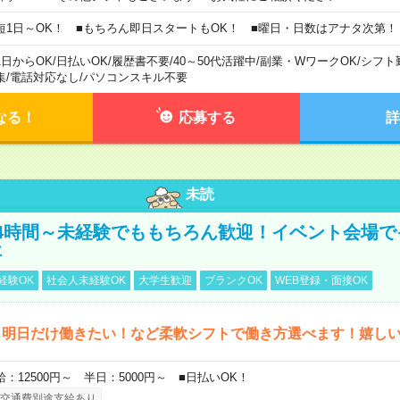
短1日～OK！ ■もちろん即日スタートもOK！ ■曜日・日数はアナタ次第！
1日からOK
/
日払いOK
/
履歴書不要
/
40～50代活躍中
/
副業・WワークOK
/
シフト
集
/
電話対応なし
/
パソコンスキル不要
なる！
応募する
詳
未読
4時間～未経験でももちろん歓迎！イベント会場で
事
経験OK
社会人未経験OK
大学生歓迎
ブランクOK
WEB登録・面接OK
ら明日だけ働きたい！など柔軟シフトで働き方選べます！嬉し
給：12500円～ 半日：5000円～ ■日払いOK！
交通費別途支給あり