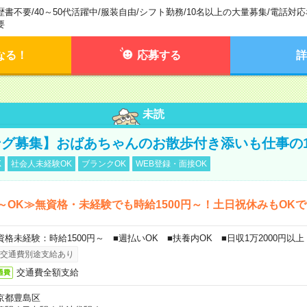
歴書不要
/
40～50代活躍中
/
服装自由
/
シフト勤務
/
10名以上の大量募集
/
電話対応
要
なる！
応募する
詳
未読
グ募集】おばあちゃんのお散歩付き添いも仕事の
K
社会人未経験OK
ブランクOK
WEB登録・面接OK
～OK≫無資格・未経験でも時給1500円～！土日祝休みもOK
資格未経験：時給1500円～ ■週払いOK ■扶養内OK ■日収1万2000円以上
交通費別途支給あり
交通費全額支給
通費
京都豊島区