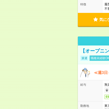
履
特徴
不
気に
【オープニン
派遣
職種未経験O
≪週3日
無
給与
交
東
勤務地