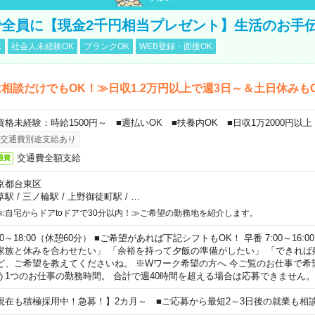
全員に【現金2千円相当プレゼント】生活のお手
K
社会人未経験OK
ブランクOK
WEB登録・面接OK
相談だけでもOK！≫日収1.2万円以上で週3日～＆土日休みも
資格未経験：時給1500円～ ■週払いOK ■扶養内OK ■日収1万2000円以上
交通費別途支給あり
交通費全額支給
通費
京都台東区
草駅
/
三ノ輪駅
/
上野御徒町駅
/
…
≪自宅からドアtoドアで30分以内！≫ご希望の勤務地を紹介します。
00～18:00（休憩60分） ■ご希望があれば下記シフトもOK！ 早番 7:00～16:00 遅
家族と休みを合わせたい」 「余裕を持って夕飯の準備がしたい」 「できれば
ど、ご希望を教えてくださいね。 ※Wワーク希望の方へ 今ご覧のお仕事で希
う1つのお仕事の勤務時間。 合計で週40時間を超える場合は応募できません。
現在も積極採用中！急募！】2カ月～ ■ご応募から最短2～3日後の就業も相