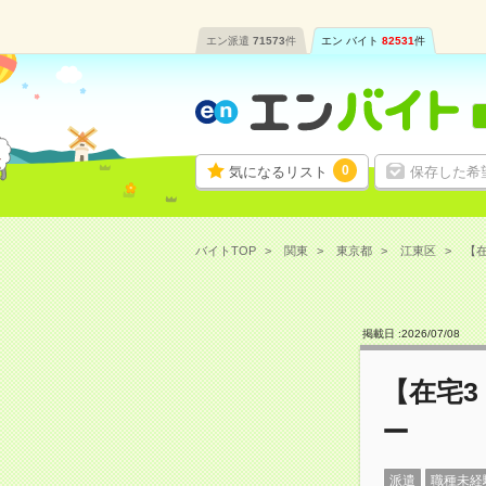
エン派遣
71573
件
エン バイト
82531
件
0
気になるリスト
保存した希
バイトTOP
関東
東京都
江東区
【在
掲載日 :
2026
/
07
/
08
【在宅
ー
派遣
職種未経