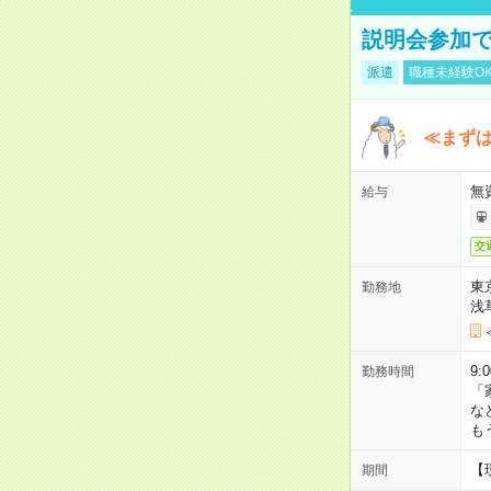
説明会参加で
派遣
職種未経験O
≪まずは
無
給与
交
東
勤務地
浅
9:
勤務時間
「
な
も
【
期間