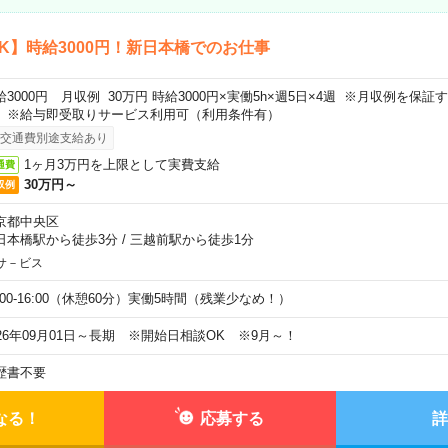
K】時給3000円！新日本橋でのお仕事
給3000円 月収例 30万円 時給3000円×実働5h×週5日×4週 ※月収例を保
。※給与即受取りサービス利用可（利用条件有）
交通費別途支給あり
1ヶ月3万円を上限として実費支給
通費
30万円～
収例
京都中央区
日本橋駅から徒歩3分
/
三越前駅から徒歩1分
サ－ビス
0:00-16:00（休憩60分）実働5時間（残業少なめ！）
026年09月01日～長期 ※開始日相談OK ※9月～！
歴書不要
なる！
応募する
詳