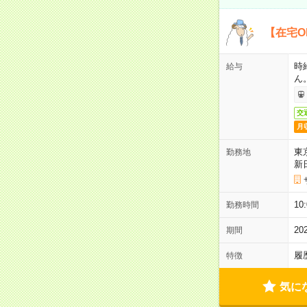
【在宅O
時
給与
ん
交
月
東
勤務地
新
1
勤務時間
2
期間
履
特徴
気に