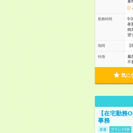
巣
9:
勤務時間
夜
残
望
【
期間
履
特徴
不
気に
【在宅勤務O
事務
派遣
ブランクOK