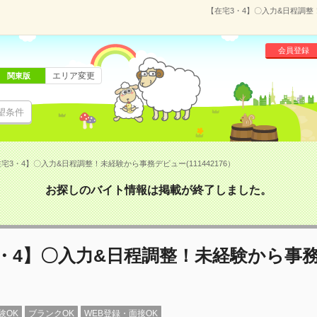
【在宅3・4】〇入力&日程調整！
会員登録
エリア変更
関東版
望条件
宅3・4】〇入力&日程調整！未経験から事務デビュー(111442176）
お探しのバイト情報は掲載が終了しました。
3・4】〇入力&日程調整！未経験から事
験OK
ブランクOK
WEB登録・面接OK