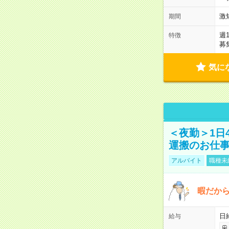
激
期間
週
特徴
募
気に
＜夜勤＞1日
運搬のお仕
アルバイト
職種未
暇だか
日
給与