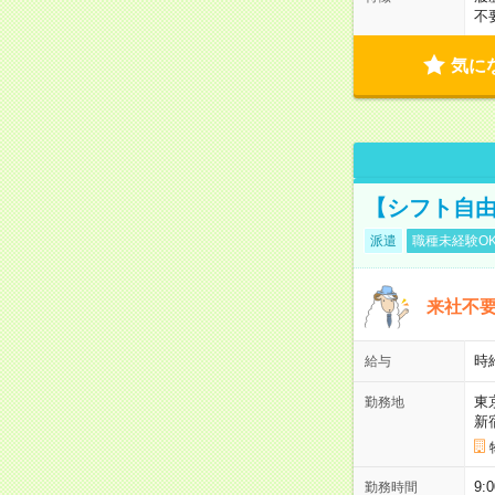
不
気に
【シフト自由
派遣
職種未経験O
来社不要
時
給与
東
勤務地
新
9:
勤務時間