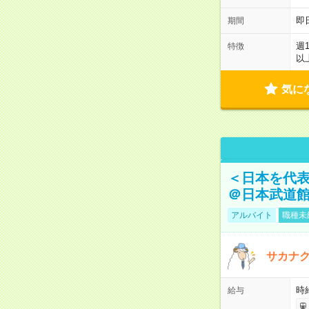
即
期間
週
特徴
以
気に
＜日本を代
＠日本武道
アルバイト
職種未
サカナク
時
給与