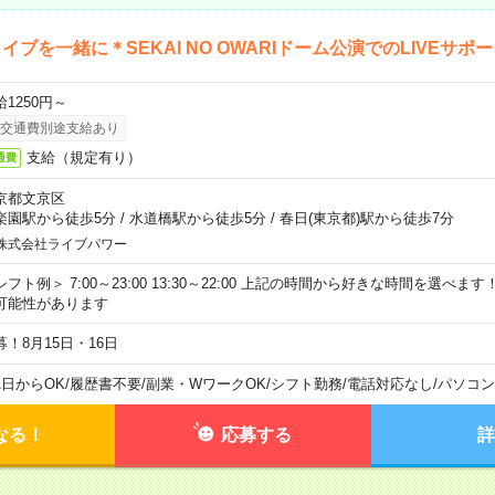
イブを一緒に＊SEKAI NO OWARIドーム公演でのLIVEサポ
給1250円～
交通費別途支給あり
支給（規定有り）
通費
京都文京区
楽園駅から徒歩5分
/
水道橋駅から徒歩5分
/
春日(東京都)駅から徒歩7分
株式会社ライブパワー
シフト例＞ 7:00～23:00 13:30～22:00 上記の時間から好きな時間を選べま
可能性があります
募！8月15日・16日
1日からOK
/
履歴書不要
/
副業・WワークOK
/
シフト勤務
/
電話対応なし
/
パソコン
なる！
応募する
詳