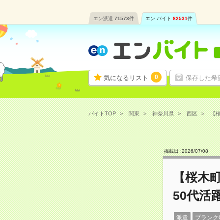
エン派遣
71573
件
エン バイト
82531
件
0
気になるリスト
保存した希
バイトTOP
関東
神奈川県
西区
【桜
掲載日 :
2026
/
07
/
08
【桜木
50代活
派遣
ブランク