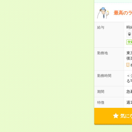
最高のラ
時
給与
交
東
勤務地
後
＜
勤務時間
る
急
期間
週
特徴
気に