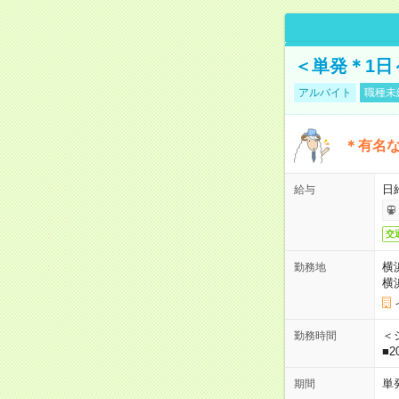
＜単発＊1日
アルバイト
職種未
＊有名な
日
給与
交
横
勤務地
横
＜シ
勤務時間
■2
単
期間