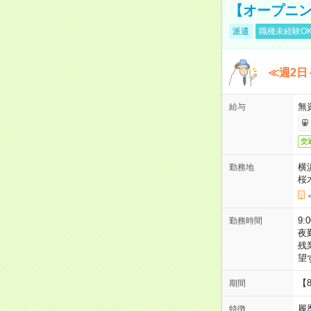
【オープニン
派遣
職種未経験O
≪週2日
無
給与
交
横
勤務地
桜
9:
勤務時間
夜
残
望
【
期間
履
特徴