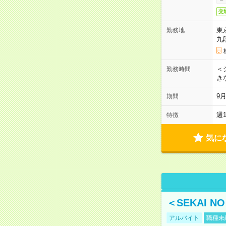
交
東
勤務地
九
＜シ
勤務時間
き
9
期間
週
特徴
気に
＜SEKAI 
アルバイト
職種未