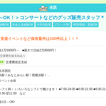
未読
～OK！＞コンサートなどのグッズ販売スタッフ＊
経験OK
社会人未経験OK
大学生歓迎
ブランクOK
WEB登録・面接OK
音楽イベントなど保有案件は100件以上！！＊
給1万5000円～ ■最大で日給2万8500円！
交通費別途支給あり
交通費規定支給
通費
浜市西区
浜駅
/
みなとみらい駅
/
西横浜駅
/
…
イベント会場
フト例＞ いろいろなシフトで働けます！ ■7:00-24:00 ■8:00-21:00 ■9:00-21:00
0:30-翌11:00 など
発1日～OK!