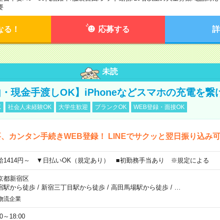
要
なる！
応募する
詳
未読
・現金手渡しOK】iPhoneなどスマホの充電を繋
K
社会人未経験OK
大学生歓迎
ブランクOK
WEB登録・面接OK
、カンタン手続きWEB登録！ LINEでサクッと翌日振り込み
給1414円～ ▼日払いOK（規定あり） ■初勤務手当あり ※規定による
京都新宿区
宿駅から徒歩
/
新宿三丁目駅から徒歩
/
高田馬場駅から徒歩
/
…
物流企業
00～18:00