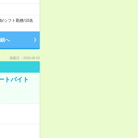
由
/
シフト勤務
/
10名
細へ
掲載日：2026.08.03
ートバイト