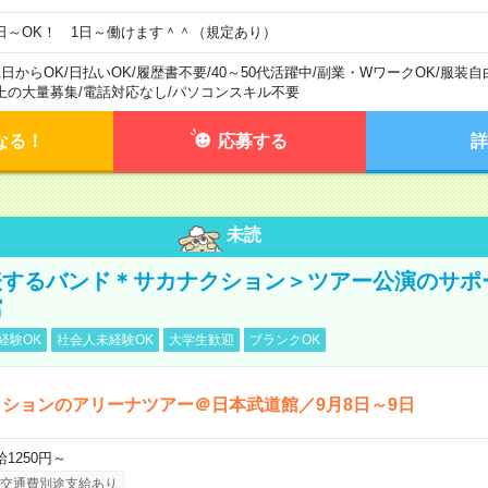
日～OK！ 1日～働けます＾＾（規定あり）
1日からOK
/
日払いOK
/
履歴書不要
/
40～50代活躍中
/
副業・WワークOK
/
服装自
上の大量募集
/
電話対応なし
/
パソコンスキル不要
なる！
応募する
詳
未読
表するバンド＊サカナクション＞ツアー公演のサポ
館
経験OK
社会人未経験OK
大学生歓迎
ブランクOK
ションのアリーナツアー＠日本武道館／9月8日～9日
給1250円～
交通費別途支給あり