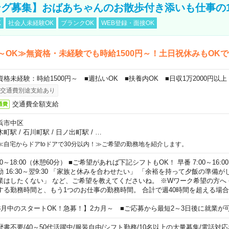
グ募集】おばあちゃんのお散歩付き添いも仕事の
K
社会人未経験OK
ブランクOK
WEB登録・面接OK
～OK≫無資格・未経験でも時給1500円～！土日祝休みもOK
資格未経験：時給1500円～ ■週払いOK ■扶養内OK ■日収1万2000円以上
交通費別途支給あり
交通費全額支給
通費
浜市中区
木町駅
/
石川町駅
/
日ノ出町駅
/
…
≪自宅からドアtoドアで30分以内！≫ご希望の勤務地を紹介します。
00～18:00（休憩60分） ■ご希望があれば下記シフトもOK！ 早番 7:00～16:00 遅
勤 16:30～翌9:30 「家族と休みを合わせたい」 「余裕を持って夕飯の準備
業はしたくない」 など、ご希望を教えてくださいね。 ※Wワーク希望の方へ
する勤務時間と、もう1つのお仕事の勤務時間。 合計で週40時間を超える場
8月中のスタートOK！急募！】2カ月～ ■ご応募から最短2～3日後に就業が
歴書不要
/
40～50代活躍中
/
服装自由
/
シフト勤務
/
10名以上の大量募集
/
電話対応