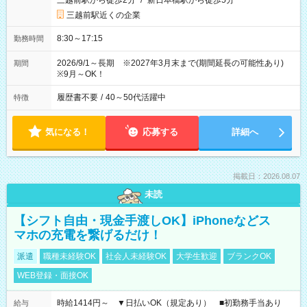
三越前駅から徒歩2分
/
新日本橋駅から徒歩5分
三越前駅近くの企業
8:30～17:15
勤務時間
2026/9/1～長期 ※2027年3月末まで(期間延長の可能性あり)
期間
※9月～OK！
履歴書不要
/
40～50代活躍中
特徴
気になる！
応募する
詳細へ
掲載日：2026.08.07
未読
【シフト自由・現金手渡しOK】iPhoneなどス
マホの充電を繋げるだけ！
派遣
職種未経験OK
社会人未経験OK
大学生歓迎
ブランクOK
WEB登録・面接OK
時給1414円～ ▼日払いOK（規定あり） ■初勤務手当あり
給与