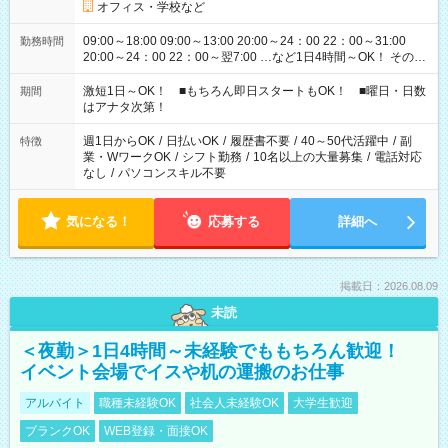
オフィス・学校など
09:00～18:00 09:00～13:00 20:00～24：00 22：00～31:00
勤務時間
20:00～24：00 22：00～翌7:00 …など1日4時間～OK！ その他
シフトもございます！ お気軽にご相談ください！
激短1日～OK！ ■もちろん即日スタートもOK！ ■曜日・日数
期間
はアナタ次第！
週1日からOK
/
日払いOK
/
履歴書不要
/
40～50代活躍中
/
副
特徴
業・WワークOK
/
シフト勤務
/
10名以上の大量募集
/
電話対応
なし
/
パソコンスキル不要
気になる！
応募する
詳細へ
掲載日：2026.08.09
未読
＜夜勤＞1日4時間～未経験でももちろん歓迎！
イベント会場でイスや机の運搬のお仕事
アルバイト
職種未経験OK
社会人未経験OK
大学生歓迎
ブランクOK
WEB登録・面接OK