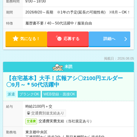
9:00～18:00
勤務時間
2026/8/20～長期 ※1年の予定(延長の可能性有) ※8月～OK！
期間
履歴書不要
/
40～50代活躍中
/
服装自由
特徴
気になる！
応募する
詳細へ
掲載日：2026.08.05
未読
【在宅基本】大手！広報アシ〇2100円エルダー
〇9月～＊50代活躍中
派遣
ブランクOK
WEB登録・面接OK
時給2100円＋交
給与
交通費別途支給あり
交通費実費支給（当社規定あり）
交通費
東京都中央区
勤務地