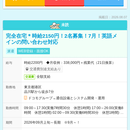
掲載日：2026.08.07
未読
完全在宅＊時給2150円！2名募集！7月！英語メ
インの問い合わせ対応
派遣
WEB登録・面接OK
時給2200円 ◆月収例：338,000円＋残業代（21日換算）
給与
交通費別途支給あり
全額支給
交通費
東京都港区
勤務地
品川駅から徒歩7分
ドコモグループ→通信設備とシステム開発・運用
09:00～17:30(実働7時間30分 休憩1時間) 17:00～26:00(実働8
勤務時間
時間 休憩1時間) 02:00～09:30(実働6時間30分 休憩1時間) ※
日勤は就業時間1/夜勤は就業時間2.3を連続で行って頂きます
2026年09月上旬～長期 ※9月～！
期間