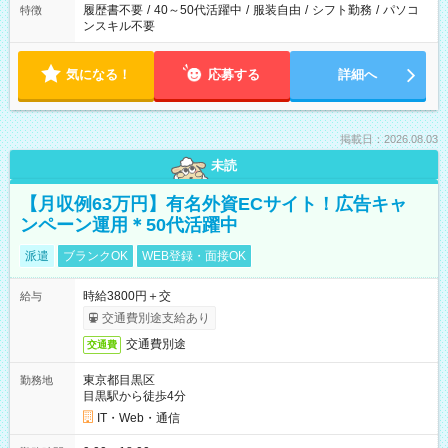
履歴書不要
/
40～50代活躍中
/
服装自由
/
シフト勤務
/
パソコ
特徴
ンスキル不要
気になる！
応募する
詳細へ
掲載日：2026.08.03
未読
【月収例63万円】有名外資ECサイト！広告キャ
ンペーン運用＊50代活躍中
派遣
ブランクOK
WEB登録・面接OK
時給3800円＋交
給与
交通費別途支給あり
交通費別途
交通費
東京都目黒区
勤務地
目黒駅から徒歩4分
IT・Web・通信