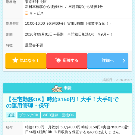
東京都中央区
勤務地
新日本橋駅から徒歩3分
/
三越前駅から徒歩1分
サ－ビス
10:00-16:00（休憩60分）実働5時間（残業少なめ！）
勤務時間
2026年09月01日～長期 ※開始日相談OK ※9月～！
期間
履歴書不要
特徴
気になる！
応募する
詳細へ
掲載日：2026.08.07
未読
【在宅勤務OK】時給3150円！大手！大手町で
の運用管理・保守
派遣
ブランクOK
WEB登録・面接OK
時給3150円 月収例 50万4000円 時給3150円×実働7h30m×週5
給与
日×4週+残業10h ※月収例を保証するものではありません。