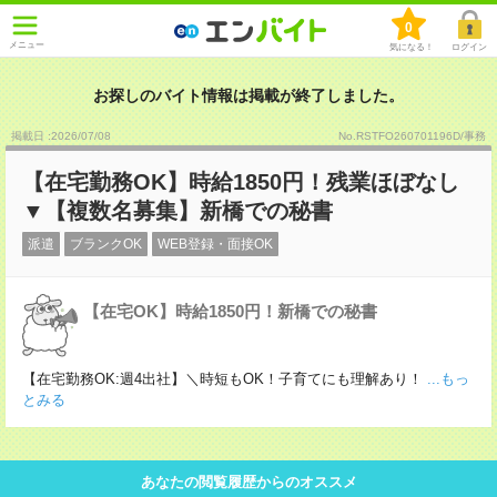
0
メニュー
気になる！
ログイン
お探しのバイト情報は掲載が終了しました。
掲載日 :2026
/
07
/
08
No.RSTFO260701196D/事務
【在宅勤務OK】時給1850円！残業ほぼなし
▼【複数名募集】新橋での秘書
派遣
ブランクOK
WEB登録・面接OK
【在宅OK】時給1850円！新橋での秘書
【在宅勤務OK:週4出社】＼時短もOK！子育てにも理解あり！
...もっ
とみる
あなたの閲覧履歴からのオススメ