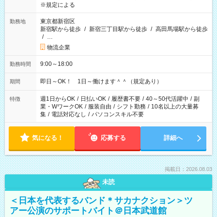
※規定による
東京都新宿区
勤務地
新宿駅から徒歩
/
新宿三丁目駅から徒歩
/
高田馬場駅から徒歩
/
…
物流企業
9:00～18:00
勤務時間
即日～OK！ 1日～働けます＾＾（規定あり）
期間
週1日からOK
/
日払いOK
/
履歴書不要
/
40～50代活躍中
/
副
特徴
業・WワークOK
/
服装自由
/
シフト勤務
/
10名以上の大量募
集
/
電話対応なし
/
パソコンスキル不要
気になる！
応募する
詳細へ
掲載日：2026.08.03
未読
＜日本を代表するバンド＊サカナクション＞ツ
アー公演のサポートバイト＠日本武道館