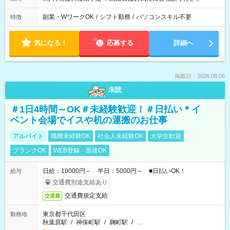
副業・WワークOK
/
シフト勤務
/
パソコンスキル不要
特徴
気になる！
応募する
詳細へ
掲載日：2026.08.06
未読
＃1日4時間～OK＃未経験歓迎！＃日払い＊イ
ベント会場でイスや机の運搬のお仕事
アルバイト
職種未経験OK
社会人未経験OK
大学生歓迎
ブランクOK
WEB登録・面接OK
日給：10000円～ 半日：5000円～ ■日払いOK！
給与
交通費別途支給あり
交通費規定支給
交通費
東京都千代田区
勤務地
秋葉原駅
/
神保町駅
/
麹町駅
/
…