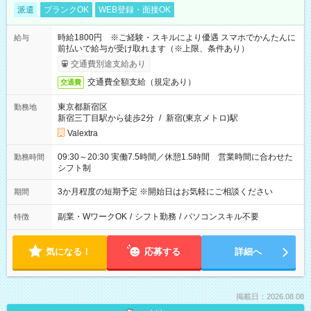
派遣
ブランクOK
WEB登録・面接OK
時給1800円 ※ご経験・スキルにより優遇 スマホでかんたんに
給与
前払いで給与が受け取れます（※上限、条件あり）
交通費別途支給あり
交通費全額支給（規定あり）
交通費
東京都新宿区
勤務地
新宿三丁目駅から徒歩2分
/
新宿(東京メトロ)駅
Valextra
09:30～20:30 実働7.5時間／休憩1.5時間 営業時間に合わせた
勤務時間
シフト制
3か月程度の短期予定 ※開始日はお気軽にご相談ください
期間
副業・WワークOK
/
シフト勤務
/
パソコンスキル不要
特徴
気になる！
応募する
詳細へ
掲載日：2026.08.08