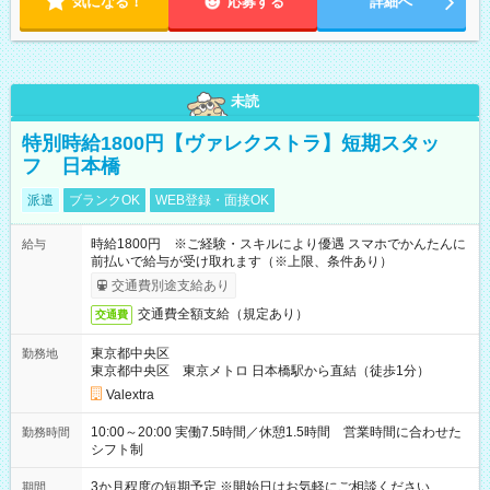
気になる！
応募する
詳細へ
未読
特別時給1800円【ヴァレクストラ】短期スタッ
フ 日本橋
派遣
ブランクOK
WEB登録・面接OK
時給1800円 ※ご経験・スキルにより優遇 スマホでかんたんに
給与
前払いで給与が受け取れます（※上限、条件あり）
交通費別途支給あり
交通費全額支給（規定あり）
交通費
東京都中央区
勤務地
東京都中央区 東京メトロ 日本橋駅から直結（徒歩1分）
Valextra
10:00～20:00 実働7.5時間／休憩1.5時間 営業時間に合わせた
勤務時間
シフト制
3か月程度の短期予定 ※開始日はお気軽にご相談ください
期間