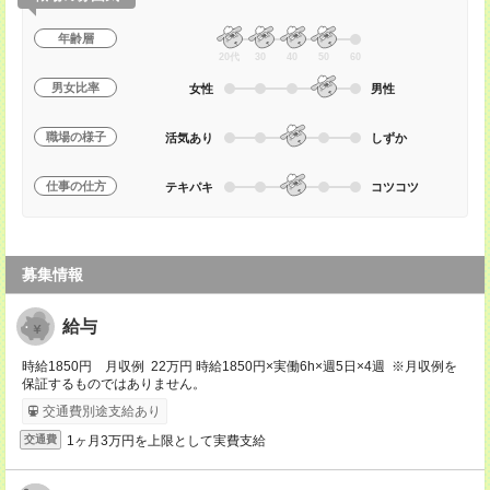
年齢層
20代
30
40
50
60
男女比率
女性
男性
職場の様子
活気あり
しずか
仕事の仕方
テキパキ
コツコツ
募集情報
給与
時給1850円 月収例 22万円 時給1850円×実働6h×週5日×4週 ※月収例を
保証するものではありません。
交通費別途支給あり
1ヶ月3万円を上限として実費支給
交通費