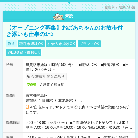
掲載日：2026.08.09
未読
【オープニング募集】おばあちゃんのお散歩付
き添いも仕事の1つ
派遣
職種未経験OK
社会人未経験OK
ブランクOK
WEB登録・面接OK
無資格未経験：時給1500円～ ■週払いOK ■扶養内OK ■日
給与
収1万2000円以上
交通費別途支給あり
交通費全額支給
交通費
東京都豊島区
勤務地
巣鴨駅
/
目白駅
/
北池袋駅
/
…
≪自宅からドアtoドアで30分以内！≫ご希望の勤務地を紹介
します。
9:00～18:00（休憩60分） ■ご希望があれば下記シフトもOK！
勤務時間
早番 7:00～16:00 遅番 10:00～19:00 夜勤 16:30～翌9:30 「家族
と休みを合わせたい」 「余裕を持って夕飯の準備がしたい」
「できれば残業はしたくない」 など、ご希望を教えてください