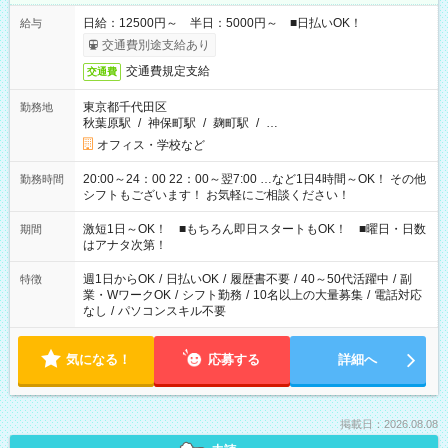
日給：12500円～ 半日：5000円～ ■日払いOK！
給与
交通費別途支給あり
交通費規定支給
交通費
東京都千代田区
勤務地
秋葉原駅
/
神保町駅
/
麹町駅
/
…
オフィス・学校など
20:00～24：00 22：00～翌7:00 …など1日4時間～OK！ その他
勤務時間
シフトもございます！ お気軽にご相談ください！
激短1日～OK！ ■もちろん即日スタートもOK！ ■曜日・日数
期間
はアナタ次第！
週1日からOK
/
日払いOK
/
履歴書不要
/
40～50代活躍中
/
副
特徴
業・WワークOK
/
シフト勤務
/
10名以上の大量募集
/
電話対応
なし
/
パソコンスキル不要
気になる！
応募する
詳細へ
掲載日：2026.08.08