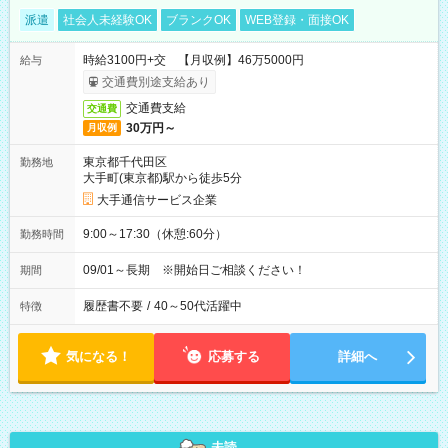
派遣
社会人未経験OK
ブランクOK
WEB登録・面接OK
時給3100円+交 【月収例】46万5000円
給与
交通費別途支給あり
交通費支給
交通費
30万円～
月収例
東京都千代田区
勤務地
大手町(東京都)駅から徒歩5分
大手通信サービス企業
9:00～17:30（休憩:60分）
勤務時間
09/01～長期 ※開始日ご相談ください！
期間
履歴書不要
/
40～50代活躍中
特徴
気になる！
応募する
詳細へ
未読