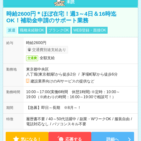
未読
時給2600円＊ほぼ在宅！週3～4日＆16時迄
OK！補助金申請のサポート業務
派遣
職種未経験OK
ブランクOK
WEB登録・面接OK
時給2600円
給与
交通費別途支給あり
全額支給
交通費
東京都中央区
勤務地
八丁堀(東京都)駅から徒歩2分
/
茅場町駅から徒歩6分
建設業界向けのAIサービスの提供など
10:00～17:00(実働6時間 休憩1時間) ※定時：10:00～
勤務時間
19:00（※終わりの時間：16:00～19:00で相談可！）
【急募】即日～長期 ※8月～！
期間
履歴書不要
/
40～50代活躍中
/
副業・WワークOK
/
服装自由
/
特徴
電話対応なし
/
パソコンスキル不要
気になる！
応募する
詳細へ