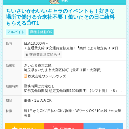
ちいさいかわいいキャラのイベントも！好きな
場所で働ける☆来社不要！働いたその日に給料
もらえる◎/T1
アルバイト
職種未経験OK
日給13,000円～
給与
＋交通費支給 ★交通費全額支給！ ┗案件により規定あり ★日払
いOK！（規定あり） ┗働いたその日に現金GET♪ お仕事後はコ
交通費別途支給あり
ンビニATMから 日払い分を引き落とせます！ 【試用期間】試
用期間なし
さいたま市大宮区
勤務地
埼玉県さいたま市大宮区錦町（最寄り駅：大宮駅）
株式会社ワンベルウッズ
勤務時間は指定なし
勤務時間
変形労働時間制 想定労働時間160時間/月 【シフト例】 ・8：00
～21：00
単発・1日のみOK
期間
週1日からOK / 日払いOK / 副業・WワークOK / 10名以上の大量
特徴
募集