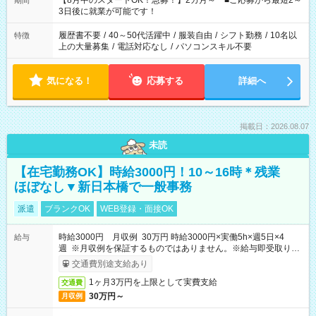
【8月中のスタートOK！急募！】2カ月～ ■ご応募から最短2～
期間
ね。 ※Wワーク希望の方へ 今ご覧のお仕事で希望する勤務時間
3日後に就業が可能です！
と、もう1つのお仕事の勤務時間。 合計で週40時間を超える場
合は応募できません。
履歴書不要
/
40～50代活躍中
/
服装自由
/
シフト勤務
/
10名以
特徴
上の大量募集
/
電話対応なし
/
パソコンスキル不要
気になる！
応募する
詳細へ
掲載日：2026.08.07
未読
【在宅勤務OK】時給3000円！10～16時＊残業
ほぼなし▼新日本橋で一般事務
派遣
ブランクOK
WEB登録・面接OK
時給3000円 月収例 30万円 時給3000円×実働5h×週5日×4
給与
週 ※月収例を保証するものではありません。※給与即受取りサ
ービス利用可（利用条件有）
交通費別途支給あり
1ヶ月3万円を上限として実費支給
交通費
30万円～
月収例