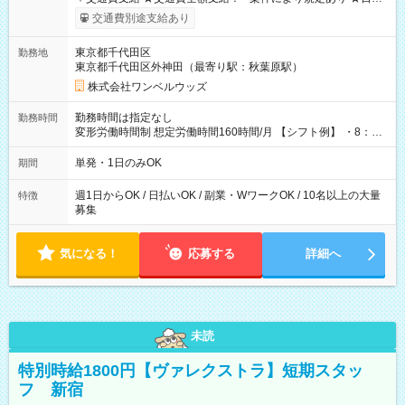
いOK！（規定あり） ┗働いたその日に現金GET♪ お仕事後はコ
交通費別途支給あり
ンビニATMから 日払い分を引き落とせます！ 【試用期間】試
用期間なし
東京都千代田区
勤務地
東京都千代田区外神田（最寄り駅：秋葉原駅）
株式会社ワンベルウッズ
勤務時間は指定なし
勤務時間
変形労働時間制 想定労働時間160時間/月 【シフト例】 ・8：00
～21：00
単発・1日のみOK
期間
週1日からOK / 日払いOK / 副業・WワークOK / 10名以上の大量
特徴
募集
気になる！
応募する
詳細へ
未読
特別時給1800円【ヴァレクストラ】短期スタッ
フ 新宿