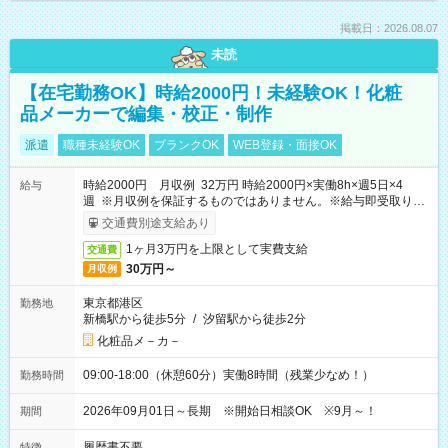
掲載日：2026.08.07
未読
【在宅勤務OK】時給2000円！未経験OK！化粧
品メーカーで編集・校正・制作
派遣
職種未経験OK
ブランクOK
WEB登録・面接OK
時給2000円 月収例 32万円 時給2000円×実働8h×週5日×4
給与
週 ※月収例を保証するものではありません。※給与即受取りサ
ービス利用可（利用条件有）
交通費別途支給あり
1ヶ月3万円を上限として実費支給
交通費
30万円～
月収例
東京都港区
勤務地
新橋駅から徒歩5分
/
汐留駅から徒歩2分
化粧品メ－カ－
09:00-18:00（休憩60分）実働8時間（残業少なめ！）
勤務時間
2026年09月01日～長期 ※開始日相談OK ※9月～！
期間
履歴書不要
特徴