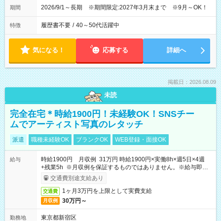
2026/9/1～長期 ※期間限定:2027年3月末まで ※9月～OK！
期間
履歴書不要
/
40～50代活躍中
特徴
気になる！
応募する
詳細へ
掲載日：2026.08.09
未読
完全在宅＊時給1900円！未経験OK！SNSチー
ムでアーティスト写真のレタッチ
派遣
職種未経験OK
ブランクOK
WEB登録・面接OK
時給1900円 月収例 31万円 時給1900円×実働8h×週5日×4週
給与
+残業5h ※月収例を保証するものではありません。※給与即受
取りサービス利用可（利用条件有）
交通費別途支給あり
1ヶ月3万円を上限として実費支給
交通費
30万円～
月収例
東京都新宿区
勤務地