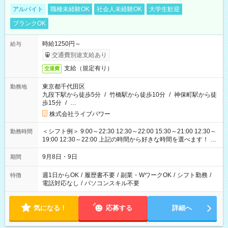
アルバイト
職種未経験OK
社会人未経験OK
大学生歓迎
ブランクOK
時給1250円～
給与
交通費別途支給あり
支給（規定有り）
交通費
東京都千代田区
勤務地
九段下駅から徒歩5分
/
竹橋駅から徒歩10分
/
神保町駅から徒
歩15分
/
…
株式会社ライブパワー
＜シフト例＞ 9:00～22:30 12:30～22:00 15:30～21:00 12:30～
勤務時間
19:00 12:30～22:00 上記の時間から好きな時間を選べます！ ※
時間は変更となる可能性があります
9月8日・9日
期間
週1日からOK
/
履歴書不要
/
副業・WワークOK
/
シフト勤務
/
特徴
電話対応なし
/
パソコンスキル不要
気になる！
応募する
詳細へ