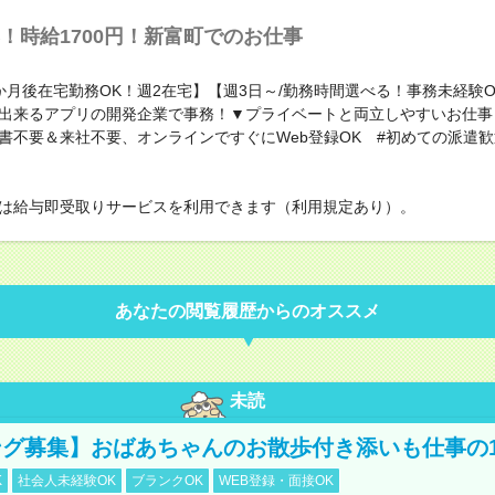
！時給1700円！新富町でのお仕事
か月後在宅勤務OK！週2在宅】【週3日～/勤務時間選べる！事務未経験
出来るアプリの開発企業で事務！▼プライベートと両立しやすいお仕事
書不要＆来社不要、オンラインですぐにWeb登録OK #初めての派遣歓
は給与即受取りサービスを利用できます（利用規定あり）。
あなたの閲覧履歴からのオススメ
未読
グ募集】おばあちゃんのお散歩付き添いも仕事の
K
社会人未経験OK
ブランクOK
WEB登録・面接OK