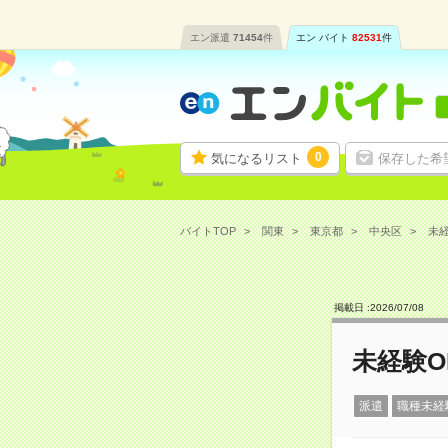
エン派遣
71454
件
エン バイト
82531
件
0
気になるリスト
保存した希
バイトTOP
関東
東京都
中央区
未経
掲載日 :
2026
/
07
/
08
未経験
派遣
職種未経