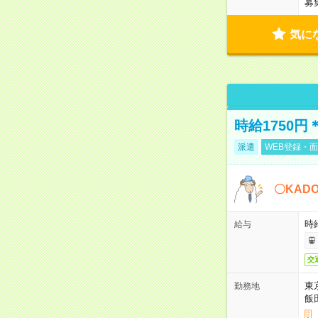
募
気に
時給1750
派遣
WEB登録・面
〇KAD
時給
給与
交
東
勤務地
飯