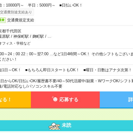
給：10000円～ 半日：5000円～ ■日払いOK！
交通費別途支給あり
交通費規定支給
通費
京都千代田区
葉原駅
/
神保町駅
/
麹町駅
/
…
オフィス・学校など
0:00～24：00 22：00～翌7:00 …など1日4時間～OK！ その他シフトもござ
ください！
短1日～OK！ ■もちろん即日スタートもOK！ ■曜日・日数はアナタ次第！
1日からOK
/
日払いOK
/
履歴書不要
/
40～50代活躍中
/
副業・WワークOK
/
シフト
集
/
電話対応なし
/
パソコンスキル不要
なる！
応募する
詳
未読