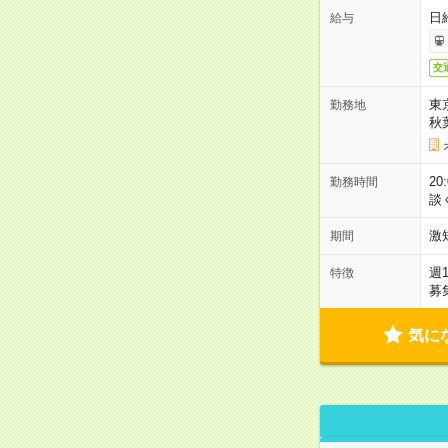
日
給与
交
東
勤務地
秋
2
勤務時間
談
激
期間
週
特徴
募
気に