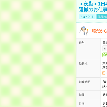
＜夜勤＞1日
運搬のお仕
アルバイト
職種未
暇だか
日
給与
交
東
勤務地
秋
2
勤務時間
談
激
期間
週
特徴