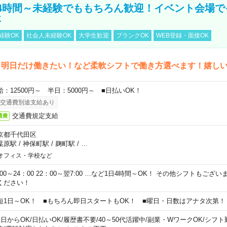
4時間～未経験でももちろん歓迎！イベント会場で
事
経験OK
社会人未経験OK
大学生歓迎
ブランクOK
WEB登録・面接OK
ら明日だけ働きたい！など柔軟シフトで働き方選べます！嬉し
給：12500円～ 半日：5000円～ ■日払いOK！
交通費別途支給あり
交通費規定支給
通費
京都千代田区
葉原駅
/
神保町駅
/
麹町駅
/
…
オフィス・学校など
0:00～24：00 22：00～翌7:00 …など1日4時間～OK！ その他シフトもござ
ください！
短1日～OK！ ■もちろん即日スタートもOK！ ■曜日・日数はアナタ次第！
1日からOK
/
日払いOK
/
履歴書不要
/
40～50代活躍中
/
副業・WワークOK
/
シフト