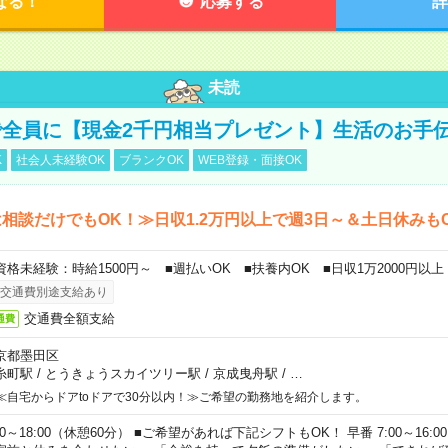
なる！
応募する
詳
未読
全員に【現金2千円相当プレゼント】生活のお手
K
社会人未経験OK
ブランクOK
WEB登録・面接OK
相談だけでもOK！≫日収1.2万円以上で週3日～＆土日休みも
資格未経験：時給1500円～ ■週払いOK ■扶養内OK ■日収1万2000円以上
交通費別途支給あり
交通費全額支給
通費
京都墨田区
糸町駅
/
とうきょうスカイツリー駅
/
京成曳舟駅
/
…
≪自宅からドアtoドアで30分以内！≫ご希望の勤務地を紹介します。
00～18:00（休憩60分） ■ご希望があれば下記シフトもOK！ 早番 7:00～16:00 遅