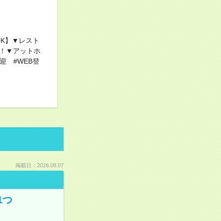
OK】▼レスト
！▼アットホ
迎 #WEB登
掲載日：2026.08.07
1つ