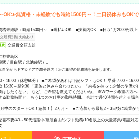
～OK≫無資格・未経験でも時給1500円～！土日祝休みもOK
資格未経験：時給1500円～ ■週払いOK ■扶養内OK ■日収1万2000円以上
交通費別途支給あり
交通費全額支給
通費
京都豊島区
鴨駅
/
目白駅
/
北池袋駅
/
…
≪自宅からドアtoドアで30分以内！≫ご希望の勤務地を紹介します。
00～18:00（休憩60分） ■ご希望があれば下記シフトもOK！ 早番 7:00～16:00 遅
勤 16:30～翌9:30 「家族と休みを合わせたい」 「余裕を持って夕飯の準備
業はしたくない」 など、ご希望を教えてくださいね。 ※Wワーク希望の方へ
する勤務時間と、もう1つのお仕事の勤務時間。 合計で週40時間を超える場
8月中のスタートOK！急募！】2カ月～ ■ご応募から最短2～3日後に就業が
歴書不要
/
40～50代活躍中
/
服装自由
/
シフト勤務
/
10名以上の大量募集
/
電話対応
要