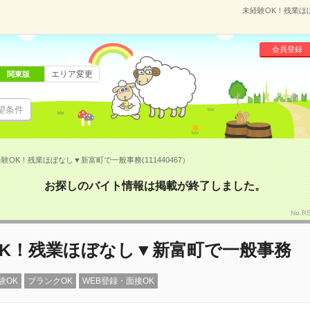
未経験OK！残業ほぼ
会員登録
エリア変更
関東版
望条件
験OK！残業ほぼなし▼新富町で一般事務(111440467）
お探しのバイト情報は掲載が終了しました。
No.R
OK！残業ほぼなし▼新富町で一般事務
験OK
ブランクOK
WEB登録・面接OK