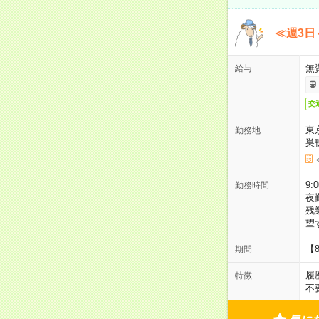
≪週3日
無
給与
交
東
勤務地
巣
9:
勤務時間
夜
残
望
【
期間
履
特徴
不