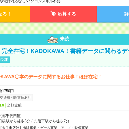
集
/
電話対応なし
/
パソコンスキル不要
なる！
応募する
詳
未読
円＊完全在宅！KADOKAWA！書籍データに関わる
接OK
OKAWA〇本のデータに関するお仕事！ほぼ在宅！
1750円
交通費別途支給あり
全額支給
通費
京都千代田区
田橋駅から徒歩3分
/
九段下駅から徒歩7分
【大手出版社】出版事業・ゲーム事業・アニメ・映像事業