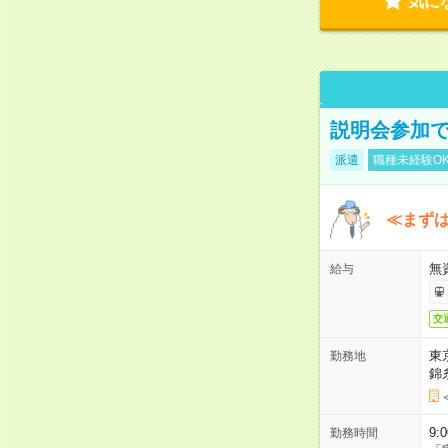
気に
説明会参加で
派遣
職種未経験O
≪まずは
無
給与
交
東
勤務地
錦
9:
勤務時間