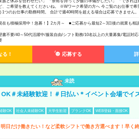
家族と休みを合わせたい」 「余裕を持って夕飯の準備がしたい」 「できれば
ど、ご希望を教えてくださいね。 ※Wワーク希望の方へ 今ご覧のお仕事で希
う1つのお仕事の勤務時間。 合計で週40時間を超える場合は応募できません。
現在も積極採用中！急募！】2カ月～ ■ご応募から最短2～3日後の就業も相
歴書不要
/
40～50代活躍中
/
服装自由
/
シフト勤務
/
10名以上の大量募集
/
電話対応
要
なる！
応募する
詳
未読
～OK＃未経験歓迎！＃日払い＊イベント会場でイ
経験OK
社会人未経験OK
大学生歓迎
ブランクOK
WEB登録・面接OK
ら明日だけ働きたい！など柔軟シフトで働き方選べます！早く