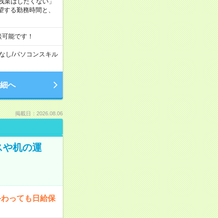
残業はしたくない」
望する勤務時間と、
談可能です！
なし
/
パソコンスキル
細へ
掲載日：2026.08.06
スや机の運
終わっても日給保