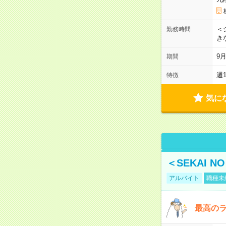
＜シ
勤務時間
き
9
期間
週
特徴
気に
＜SEKAI 
アルバイト
職種未
最高のラ