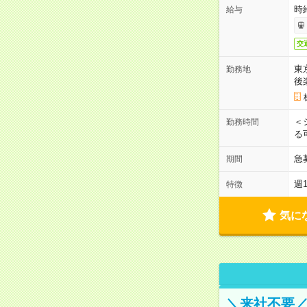
時
給与
交
東
勤務地
後
＜
勤務時間
る
急
期間
週
特徴
気に
＼来社不要／