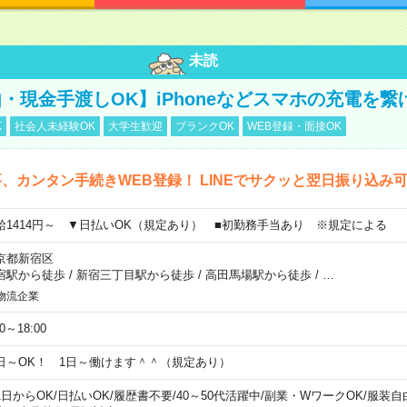
未読
・現金手渡しOK】iPhoneなどスマホの充電を繋
K
社会人未経験OK
大学生歓迎
ブランクOK
WEB登録・面接OK
、カンタン手続きWEB登録！ LINEでサクッと翌日振り込み
給1414円～ ▼日払いOK（規定あり） ■初勤務手当あり ※規定による
京都新宿区
宿駅から徒歩
/
新宿三丁目駅から徒歩
/
高田馬場駅から徒歩
/
…
物流企業
00～18:00
日～OK！ 1日～働けます＾＾（規定あり）
1日からOK
/
日払いOK
/
履歴書不要
/
40～50代活躍中
/
副業・WワークOK
/
服装自