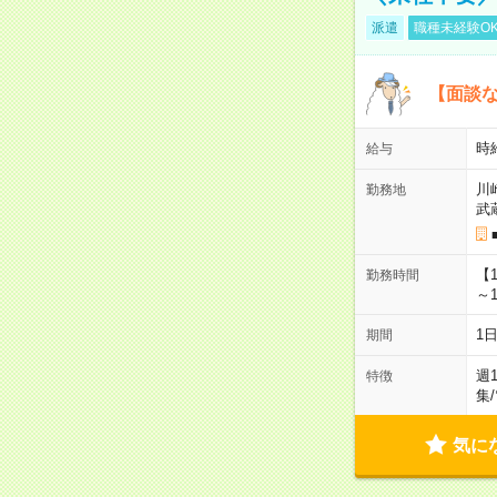
派遣
職種未経験O
【面談な
時給
給与
川
勤務地
武
【
勤務時間
～1
1
期間
週
特徴
集
/
気に