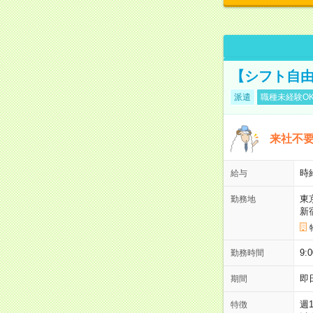
【シフト自由
派遣
職種未経験O
来社不要
時
給与
東
勤務地
新
9:
勤務時間
即
期間
週
特徴