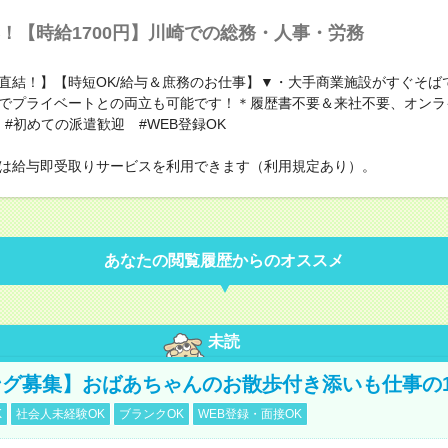
！【時給1700円】川崎での総務・人事・労務
直結！】【時短OK/給与＆庶務のお仕事】▼・大手商業施設がすぐそば
でプライベートとの両立も可能です！＊履歴書不要＆来社不要、オンラ
 #初めての派遣歓迎 #WEB登録OK
は給与即受取りサービスを利用できます（利用規定あり）。
あなたの閲覧履歴からのオススメ
未読
グ募集】おばあちゃんのお散歩付き添いも仕事の
K
社会人未経験OK
ブランクOK
WEB登録・面接OK