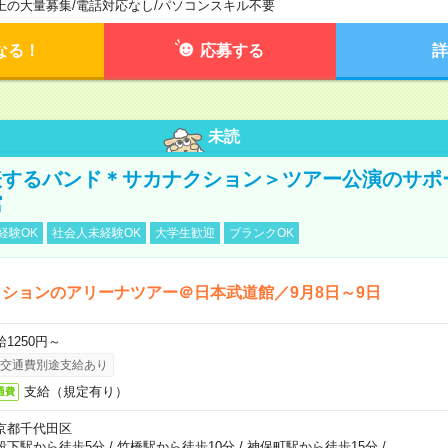
上の大量募集
/
電話対応なし
/
パソコンスキル不要
なる！
応募する
詳
未読
表するバンド＊サカナクション＞ツアー公演のサポ
館
経験OK
社会人未経験OK
大学生歓迎
ブランクOK
ションのアリーナツアー＠日本武道館／9月8日～9日
給1250円～
交通費別途支給あり
支給（規定有り）
通費
京都千代田区
段下駅から徒歩5分
/
竹橋駅から徒歩10分
/
神保町駅から徒歩15分
/
…