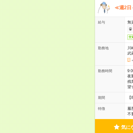
≪週2日
無
給与
交
川
勤務地
武
9:
勤務時間
夜
残
望
【
期間
履
特徴
不
気に