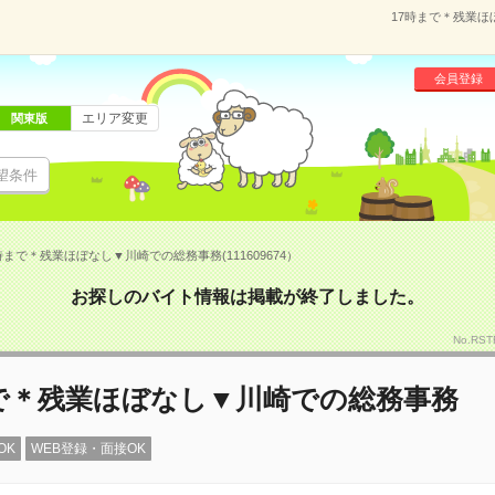
17時まで＊残業ほ
会員登録
エリア変更
関東版
望条件
時まで＊残業ほぼなし▼川崎での総務事務(111609674）
お探しのバイト情報は掲載が終了しました。
No.RS
まで＊残業ほぼなし▼川崎での総務事務
OK
WEB登録・面接OK