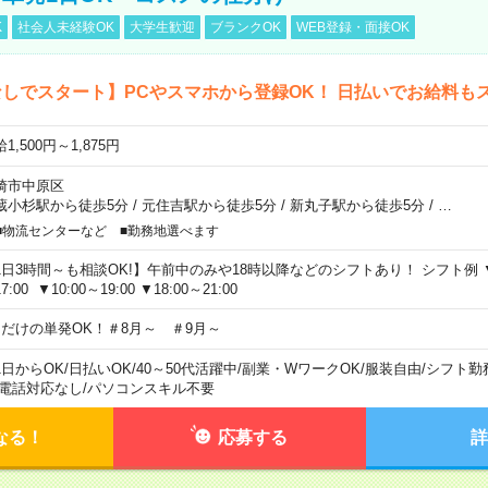
K
社会人未経験OK
大学生歓迎
ブランクOK
WEB登録・面接OK
しでスタート】PCやスマホから登録OK！ 日払いでお給料も
1,500円～1,875円
崎市中原区
蔵小杉駅から徒歩5分
/
元住吉駅から徒歩5分
/
新丸子駅から徒歩5分
/
…
■物流センターなど ■勤務地選べます
1日3時間～も相談OK!】午前中のみや18時以降などのシフトあり！ シフト例 ▼9:00
7:00 ▼10:00～19:00 ▼18:00～21:00
日だけの単発OK！＃8月～ ＃9月～
1日からOK
/
日払いOK
/
40～50代活躍中
/
副業・WワークOK
/
服装自由
/
シフト勤
電話対応なし
/
パソコンスキル不要
なる！
応募する
詳