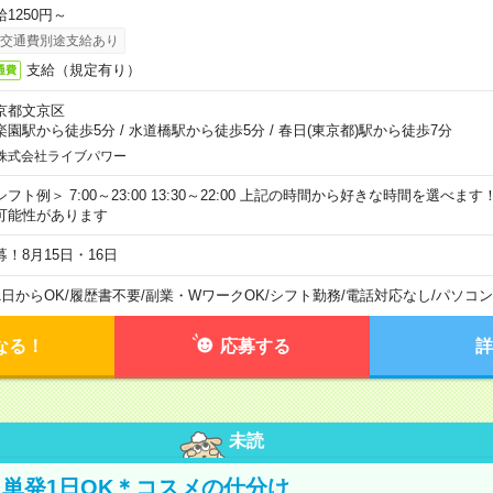
給1250円～
交通費別途支給あり
支給（規定有り）
通費
京都文京区
楽園駅から徒歩5分
/
水道橋駅から徒歩5分
/
春日(東京都)駅から徒歩7分
株式会社ライブパワー
シフト例＞ 7:00～23:00 13:30～22:00 上記の時間から好きな時間を選べま
可能性があります
募！8月15日・16日
1日からOK
/
履歴書不要
/
副業・WワークOK
/
シフト勤務
/
電話対応なし
/
パソコン
なる！
応募する
詳
未読
単発1日OK＊コスメの仕分け