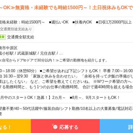
～OK≫無資格・未経験でも時給1500円～！土日祝休みもOK
資格未経験：時給1500円～ ■週払いOK ■扶養内OK ■日収1万2000円以上
交通費別途支給あり
交通費全額支給
通費
崎市中原区
蔵小杉駅
/
武蔵新城駅
/
元住吉駅
/
…
≪自宅からドアtoドアで30分以内！≫ご希望の勤務地を紹介します。
00～18:00（休憩60分） ■ご希望があれば下記シフトもOK！ 早番 7:00～16:00 遅
勤 16:30～翌9:30 「家族と休みを合わせたい」 「余裕を持って夕飯の準備
業はしたくない」 など、ご希望を教えてくださいね。 ※Wワーク希望の方へ
する勤務時間と、もう1つのお仕事の勤務時間。 合計で週40時間を超える場
8月中のスタートOK！急募！】2カ月～ ■8月～、9月スタートもOK！
歴書不要
/
40～50代活躍中
/
服装自由
/
シフト勤務
/
10名以上の大量募集
/
電話対応
要
なる！
応募する
詳