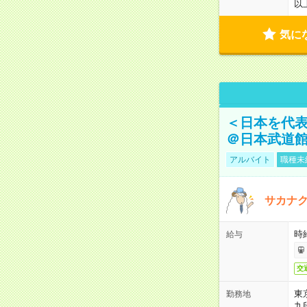
以
気に
＜日本を代
＠日本武道
アルバイト
職種未
サカナク
時
給与
交
東
勤務地
九