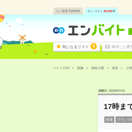
エン派遣
71570
件
エン バイト
82182
件
0
気になるリスト
保存した希
バイトTOP
関東
神奈川県
幸区
17
掲載日 :
2026
/
07
/
13
17時
派遣
ブランク