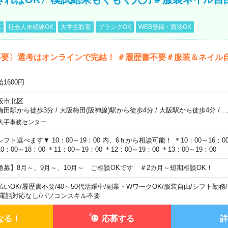
K
社会人未経験OK
大学生歓迎
ブランクOK
WEB登録・面接OK
不要〉選考はオンラインで完結！ ＃履歴書不要＃服装＆ネイル
1600円
阪市北区
梅田駅から徒歩3分
/
大阪梅田(阪神線)駅から徒歩4分
/
大阪駅から徒歩4分
/
大手事務センター
シフト選べます▼ 10：00～19：00 内、6ｈから相談可能！ ＊10：00～16：00 
0：00～18：00 ＊11：00～19：00 ＊12：00～19：00 ＊13：00～19：00
急募】8月～、9月～、10月～ ご相談OKです ＃2カ月～短期相談OK！
払いOK
/
履歴書不要
/
40～50代活躍中
/
副業・WワークOK
/
服装自由
/
シフト勤務
/
電話対応なし
/
パソコンスキル不要
なる！
応募する
詳