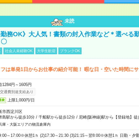
未読
勤務OK》大人気！書類の封入作業など＊選べる
し〇
K
社会人未経験OK
大学生歓迎
ブランクOK
フは単発1日からお仕事の紹介可能！ 暇な日・空いた時間に
1284円～1605円
交通費別途支給あり
上限1,000円/日
通費
阪市西淀川区
幣島駅から徒歩10分
/
千船駅から徒歩12分
/
尼崎(阪神線)駅から【登録地】徒
兵庫・大阪エリアの物流倉庫内
)9:00～17:00※休憩1ｈ (2)17:30～21:30 (3)21:15～翌8:00※休憩1ｈ 