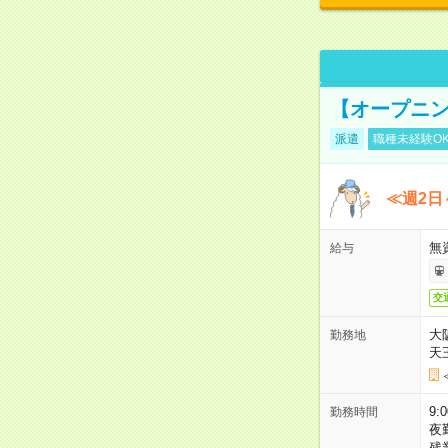
【オープニン
派遣
職種未経験O
≪週2日
無
給与
交
大
勤務地
天
9:
勤務時間
夜
残