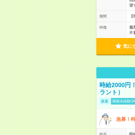
望
【
期間
履
特徴
不
気に
時給2000
ラント）
派遣
職種未経験O
急募！時
時
給与