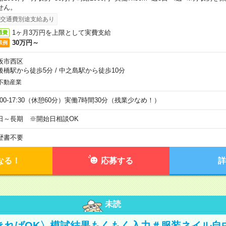
せん。
交通費別途支給あり
1ヶ月3万円を上限として実費支給
通費
30万円～
収例
阪市西区
後橋駅から徒歩5分
/
中之島駅から徒歩10分
不動産業
9:00-17:30（休憩60分）実働7時間30分（残業少なめ！）
日～長期 ※開始日相談OK
歴書不要
なる！
応募する
詳
未読
きればOK〉模試結果もくもく入力＃服装ネイル自