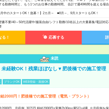
する勤務時間と、もう1つのお仕事の勤務時間。 合計で週40時間を超える場
8月中のスタートOK！急募！】2カ月～ ■8月～、9月スタートもOK！
歴書不要
/
40～50代活躍中
/
服装自由
/
シフト勤務
/
10名以上の大量募集
/
電話対応
要
なる！
応募する
詳
未読
円！未経験OK！残業ほぼなし▼肥後橋での施工管理
K
ブランクOK
WEB登録・面接OK
給2000円！肥後橋での施工管理（電気・プラント）
給2000円 月収例 30万円 時給2000円×実働7h30m×週5日×4週 ※月収例