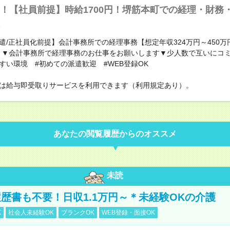
！【社員前提】時給1700円！堺筋本町での経理・財務
遣/正社員化前提】会計事務所での経理事務【想定年収324万円～450万
】▼会計事務所で経理事務のお仕事をお願いします▼少人数で互いにコ
すい環境 #初めての派遣歓迎 #WEB登録OK
は給与即受取りサービスを利用できます（利用規定あり）。
あなたの閲覧履歴からのオススメ
未読
歴書も不要！日収1.1万円～＊未経験OKの介護
K
社会人未経験OK
ブランクOK
WEB登録・面接OK