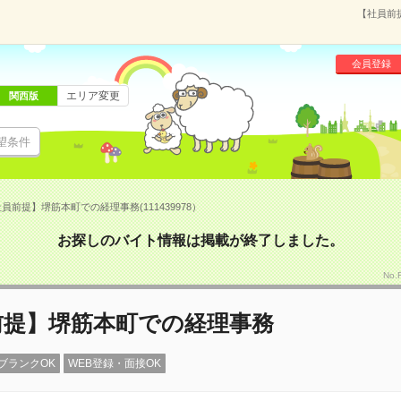
【社員前提
会員登録
エリア変更
関西版
望条件
員前提】堺筋本町での経理事務(111439978）
お探しのバイト情報は掲載が終了しました。
No.
前提】堺筋本町での経理事務
ブランクOK
WEB登録・面接OK