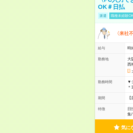
OK＃日払
派遣
職種未経験O
〈来社
時給
給与
大
勤務地
西
▼
勤務時間
＊1
【
期間
日
特徴
集
/
気に