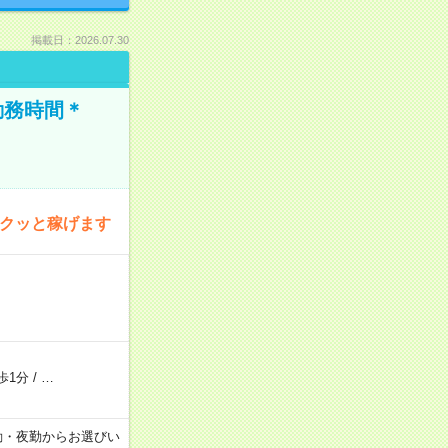
掲載日：2026.07.30
勤務時間＊
サクッと稼げます
歩1分
/
…
日勤・夕勤・夜勤からお選びい