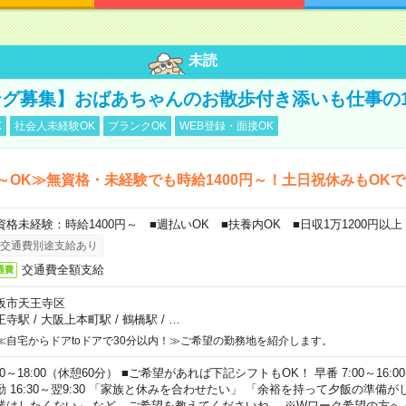
未読
グ募集】おばあちゃんのお散歩付き添いも仕事の
K
社会人未経験OK
ブランクOK
WEB登録・面接OK
～OK≫無資格・未経験でも時給1400円～！土日祝休みもOK
資格未経験：時給1400円～ ■週払いOK ■扶養内OK ■日収1万1200円以上
交通費別途支給あり
交通費全額支給
通費
阪市天王寺区
王寺駅
/
大阪上本町駅
/
鶴橋駅
/
…
≪自宅からドアtoドアで30分以内！≫ご希望の勤務地を紹介します。
00～18:00（休憩60分） ■ご希望があれば下記シフトもOK！ 早番 7:00～16:00 遅
勤 16:30～翌9:30 「家族と休みを合わせたい」 「余裕を持って夕飯の準備
業はしたくない」 など、ご希望を教えてくださいね。 ※Wワーク希望の方へ