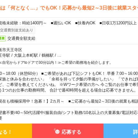
は「何となく…」でもOK！応募から最短2～3日後に就業スタ
資格未経験：時給1400円～ ■週払いOK ■扶養内OK ■日収1万1200円以上
交通費別途支給あり
交通費全額支給
通費
阪市天王寺区
王寺駅
/
大阪上本町駅
/
鶴橋駅
/
…
≪自宅からドアtoドアで30分以内！≫ご希望の勤務地を紹介します。
00～18:00（休憩60分） ■ご希望があれば下記シフトもOK！ 早番 7:00～16:00 遅
家族と休みを合わせたい」 「余裕を持って夕飯の準備がしたい」 「できれば
ど、ご希望を教えてくださいね。 ※Wワーク希望の方へ 今ご覧のお仕事で希
う1つのお仕事の勤務時間。 合計で週40時間を超える場合は応募できません。
現在も積極採用中！急募！】2カ月～ ■ご応募から最短2～3日後の就業も相
歴書不要
/
40～50代活躍中
/
服装自由
/
シフト勤務
/
10名以上の大量募集
/
電話対応
要
なる！
応募する
詳