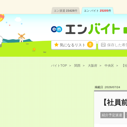
エン派遣
23428
件
エン バイト
25205
件
0
気になるリスト
保存した希
バイトTOP
関西
大阪府
中央区
【社
掲載日 :
2026
/
07
/
24
【社員
紹介予定派遣