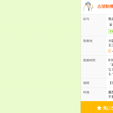
志望動機
無
給与
交
大
勤務地
天
9:
勤務時間
「
な
も
【
期間
履
特徴
不
気に