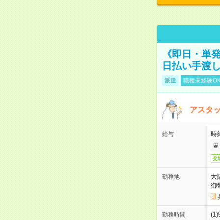
《即日・単発
日払い手渡
派遣
職種未経験O
アスタッ
時給
給与
交
大
勤務地
御
(1
勤務時間