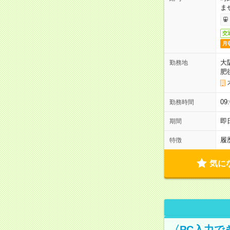
ま
交
月
大
勤務地
肥
0
勤務時間
即
期間
履
特徴
気に
〈PC入力で