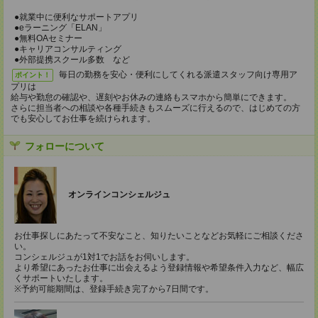
●就業中に便利なサポートアプリ
●eラーニング「ELAN」
●無料OAセミナー
●キャリアコンサルティング
●外部提携スクール多数 など
毎日の勤務を安心・便利にしてくれる派遣スタッフ向け専用ア
ポイント！
プリは
給与や勤怠の確認や、遅刻やお休みの連絡もスマホから簡単にできます。
さらに担当者への相談や各種手続きもスムーズに行えるので、はじめての方
でも安心してお仕事を続けられます。
フォローについて
オンラインコンシェルジュ
お仕事探しにあたって不安なこと、知りたいことなどお気軽にご相談くださ
い。
コンシェルジュが1対1でお話をお伺いします。
より希望にあったお仕事に出会えるよう登録情報や希望条件入力など、幅広
くサポートいたします。
※予約可能期間は、登録手続き完了から7日間です。