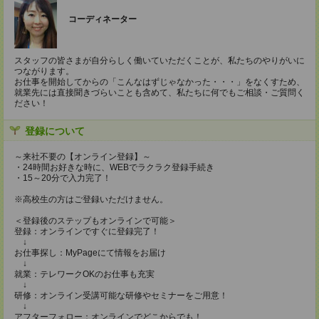
コーディネーター
スタッフの皆さまが自分らしく働いていただくことが、私たちのやりがいに
つながります。
お仕事を開始してからの「こんなはずじゃなかった・・・」をなくすため、
就業先には直接聞きづらいことも含めて、私たちに何でもご相談・ご質問く
ださい！
登録について
～来社不要の【オンライン登録】～
・24時間お好きな時に、WEBでラクラク登録手続き
・15～20分で入力完了！
※高校生の方はご登録いただけません。
＜登録後のステップもオンラインで可能＞
登録：オンラインですぐに登録完了！
↓
お仕事探し：MyPageにて情報をお届け
↓
就業：テレワークOKのお仕事も充実
↓
研修：オンライン受講可能な研修やセミナーをご用意！
↓
アフターフォロー：オンラインでどこからでも！