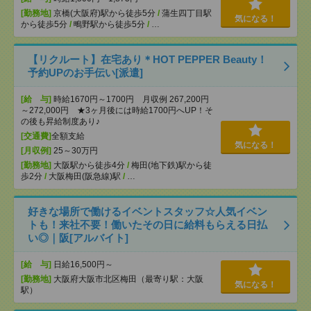
[勤務地]
京橋(大阪府)駅から徒歩5分
/
蒲生四丁目駅
気になる！
から徒歩5分
/
鴫野駅から徒歩5分
/
…
【リクルート】在宅あり＊HOT PEPPER Beauty！
予約UPのお手伝い[派遣]
[給 与]
時給1670円～1700円 月収例 267,200円
～272,000円 ★3ヶ月後には時給1700円へUP！そ
の後も昇給制度あり♪
[交通費]
全額支給
気になる！
[月収例]
25～30万円
[勤務地]
大阪駅から徒歩4分
/
梅田(地下鉄)駅から徒
歩2分
/
大阪梅田(阪急線)駅
/
…
好きな場所で働けるイベントスタッフ☆人気イベン
トも！来社不要！働いたその日に給料もらえる日払
い◎｜阪[アルバイト]
[給 与]
日給16,500円～
[勤務地]
大阪府大阪市北区梅田（最寄り駅：大阪
気になる！
駅）