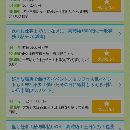
[月収例]
20～25万円
気になる！
[勤務地]
堺筋本町駅から徒歩1分
/
本町駅から徒歩6
分
/
肥後橋駅
次のお仕事までのつなぎに！高時給1600円の一般事
務！駅チカ[派遣]
[給 与]
時給1600円＋交
[交通費]
◆交通費実費支給※当社規定あり
気になる！
[勤務地]
十三駅から徒歩3分
/
中津(地下鉄)駅からバ
ス6分
好きな場所で働けるイベントスタッフ☆人気イベン
トも！来社不要！働いたその日に給料もらえる日払
い◎｜阪[アルバイト]
[給 与]
日給16,500円～
[勤務地]
大阪府大阪市北区芝田（最寄り駅：大阪梅
気になる！
田駅）
座り仕事！給与即払いOK！高時給！土日休み！包装