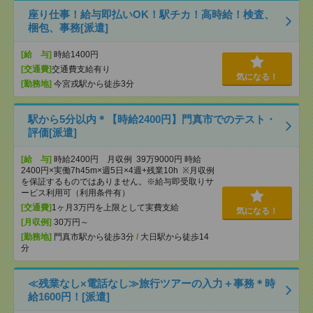
座り仕事！給与即払いOK！駅チカ！高時給！検査、
梱包、事務[派遣]
[給 与]
時給1400円
[交通費]
交通費支給有り
気になる！
[勤務地]
今宮戎駅から徒歩3分
駅から5分以内＊【時給2400円】門真市でのテスト・
評価[派遣]
[給 与]
時給2400円 月収例 39万9000円 時給
2400円×実働7h45m×週5日×4週+残業10h ※月収例
を保証するものではありません。※給与即受取りサ
ービス利用可（利用条件有）
[交通費]
1ヶ月3万円を上限として実費支給
気になる！
[月収例]
30万円～
[勤務地]
門真市駅から徒歩3分
/
大日駅から徒歩14
分
≪残業なし×電話なし≫旅行ツアーの入力＋事務＊時
給1600円！[派遣]