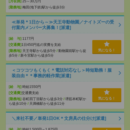
[月収例]
25～30万円
[勤務地]
梅田(地下鉄)駅から徒歩3分
≪単発＊1日から～≫天王寺動物園／ナイトズーの受
付案内メンバー大募集！[派遣]
[給 与]
1177円
[交通費]
1日450円迄の実費を支給
気になる！
[勤務地]
天王寺駅から徒歩5分
/
動物園前駅から徒
歩5分
/
新今宮駅から徒歩5分
＜コツコツもくもく＊電話対応なし＞時短勤務！服
装自由＊＊事務的軽作業[派遣]
[給 与]
時給1550円
[交通費]
交通費支給
気になる！
[勤務地]
谷町四丁目駅から徒歩3分
/
堺筋本町駅か
ら徒歩10分
/
天満橋駅から徒歩11分
＼来社不要／単発1日OK＊文房具の仕分け[派遣]
[給 与]
時給1,500円～1,875円