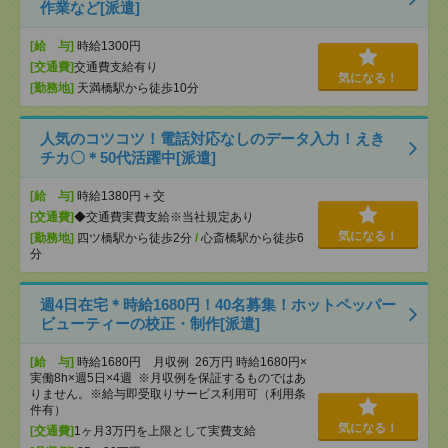
作業など[派遣]
[給 与]
時給1300円
[交通費]
交通費支給有り
気になる！
[勤務地]
天満橋駅から徒歩10分
人気のコツコツ！電話対応なしのデータ入力！えき
チカ〇＊50代活躍中[派遣]
[給 与]
時給1380円＋交
[交通費]
◆交通費実費支給※当社規定あり
気になる！
[勤務地]
四ツ橋駅から徒歩2分
/
心斎橋駅から徒歩6
分
週4日在宅＊時給1680円！40名募集！ホットペッパー
ビューティーの校正・制作[派遣]
[給 与]
時給1680円 月収例 26万円 時給1680円×
実働8h×週5日×4週 ※月収例を保証するものではあ
りません。※給与即受取りサービス利用可（利用条
件有）
気になる！
[交通費]
1ヶ月3万円を上限として実費支給