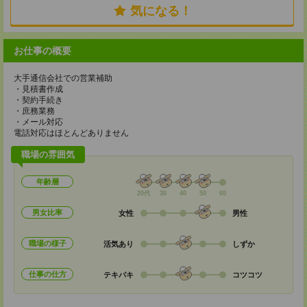
気になる！
お仕事の概要
大手通信会社での営業補助
・見積書作成
・契約手続き
・庶務業務
・メール対応
電話対応はほとんどありません
職場の雰囲気
年齢層
20代
30
40
50
60
男女比率
女性
男性
職場の様子
活気あり
しずか
仕事の仕方
テキパキ
コツコツ