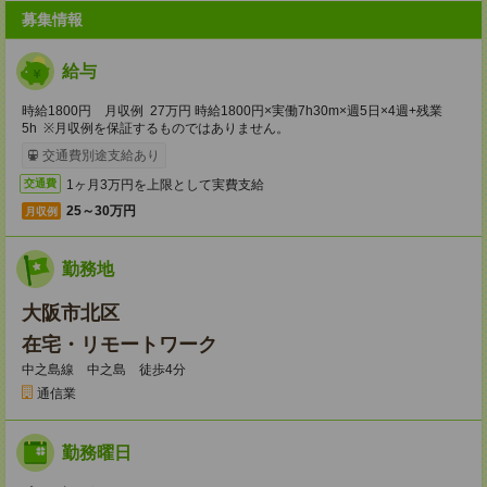
募集情報
給与
時給1800円 月収例 27万円 時給1800円×実働7h30m×週5日×4週+残業
5h ※月収例を保証するものではありません。
交通費別途支給あり
1ヶ月3万円を上限として実費支給
交通費
25～30万円
月収例
勤務地
大阪市北区
在宅・リモートワーク
中之島線 中之島 徒歩4分
通信業
勤務曜日