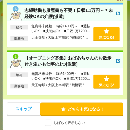
志望動機も履歴書も不要！日収1.1万円～＊未
志望動機も履歴書も不要！日収1.1万円～＊未経験OK
経験OKの介護[派遣]
の介護[派遣]
無資格未経験：時給1400円～ ■週払
給与
[給 与]
無資格未経験：時給1400円～ ■週払い
いOK ■扶養内OK ■日収1万1200円
OK ■扶養内OK ■日収1万1200円以上
以上
天王寺駅 / 大阪上本町駅 / 鶴橋駅 / …
気になる!
勤務地
[交通費]
交通費全額支給
気になる！
[勤務地]
天王寺駅
/
大阪上本町駅
/
鶴橋駅
/
…
【オープニング募集】おばあちゃんのお散歩
【オープニング募集】おばあちゃんのお散歩付き添
付き添いも仕事の1つ[派遣]
いも仕事の1つ[派遣]
無資格未経験：時給1400円～ ■週払
給与
[給 与]
無資格未経験：時給1400円～ ■週払い
いOK ■扶養内OK ■日収1万1200円
OK ■扶養内OK ■日収1万1200円以上
以上
天王寺駅 / 大阪上本町駅 / 鶴橋駅 / …
気になる!
勤務地
[交通費]
交通費全額支給
気になる！
[勤務地]
天王寺駅
/
大阪上本町駅
/
鶴橋駅
/
…
スキップ
どちらも気になる！
時給1750円！17時まで＊残業ほぼなし▼東梅田で一
般事務[派遣]
しばらく表示しない
[給 与]
時給1750円 月収例 24万円 時給1750円×