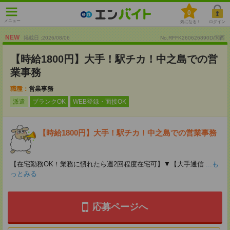
0
メニュー
気になる！
ログイン
NEW
掲載日 :2026
/
08
/
06
No.RFFK260626890D/関西
【時給1800円】大手！駅チカ！中之島での営
業事務
職種：
営業事務
派遣
ブランクOK
WEB登録・面接OK
【時給1800円】大手！駅チカ！中之島での営業事務
【在宅勤務OK！業務に慣れたら週2回程度在宅可】▼【大手通信
...も
っとみる
応募ページへ