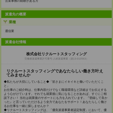
営業事務の経験がある方
派遣先の概要
業種
通信業
派遣会社情報
株式会社リクルートスタッフィング
労働者派遣事業許可番号:人材派遣事業（派13-010563）
リクルートスタッフィングであなたらしい働き方叶え
てみませんか
◆私たちが大切にしていること◆「皆さまにイキイキと働いていただくこ
と」
お仕事のご紹介時は、仕事内容だけでなく職場環境など詳細までお伝えする
よう心がけています。それでも就業後に気になることがあれば、すぐにご相
談下さい！ 当社は就業後のサポートにも力を入れています。『登録して良か
った』と言っていただけるよう全力であなたをサポート！あなたらしく働け
るお仕事を一緒に探しませんか？
◆リクルートスタッフィングは、「優良派遣事業者認定制度」において、優