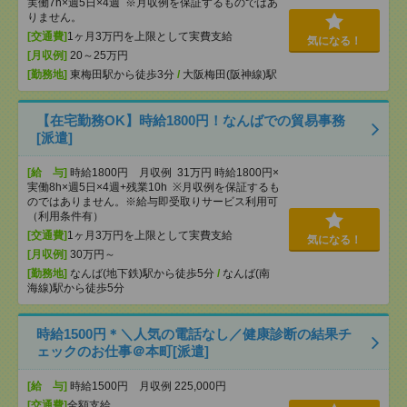
実働7h×週5日×4週 ※月収例を保証するものではあ
りません。
[交通費]
1ヶ月3万円を上限として実費支給
気になる！
[月収例]
20～25万円
[勤務地]
東梅田駅から徒歩3分
/
大阪梅田(阪神線)駅
【在宅勤務OK】時給1800円！なんばでの貿易事務
[派遣]
[給 与]
時給1800円 月収例 31万円 時給1800円×
実働8h×週5日×4週+残業10h ※月収例を保証するも
のではありません。※給与即受取りサービス利用可
（利用条件有）
[交通費]
1ヶ月3万円を上限として実費支給
気になる！
[月収例]
30万円～
[勤務地]
なんば(地下鉄)駅から徒歩5分
/
なんば(南
海線)駅から徒歩5分
時給1500円＊＼人気の電話なし／健康診断の結果チ
ェックのお仕事＠本町[派遣]
[給 与]
時給1500円 月収例 225,000円
[交通費]
全額支給