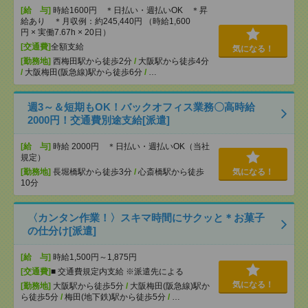
[給 与]
時給1600円 ＊日払い・週払いOK ＊昇
給あり ＊月収例：約245,440円 （時給1,600
円 × 実働7.67h × 20日）
[交通費]
全額支給
気になる！
[勤務地]
西梅田駅から徒歩2分
/
大阪駅から徒歩4分
/
大阪梅田(阪急線)駅から徒歩6分
/
…
週3～＆短期もOK！バックオフィス業務〇高時給
2000円！交通費別途支給[派遣]
[給 与]
時給 2000円 ＊日払い・週払いOK（当社
規定）
[勤務地]
長堀橋駅から徒歩3分
/
心斎橋駅から徒歩
気になる！
10分
〈カンタン作業！〉スキマ時間にサクッと＊お菓子
の仕分け[派遣]
[給 与]
時給1,500円～1,875円
[交通費]
■ 交通費規定内支給 ※派遣先による
気になる！
[勤務地]
大阪駅から徒歩5分
/
大阪梅田(阪急線)駅か
ら徒歩5分
/
梅田(地下鉄)駅から徒歩5分
/
…