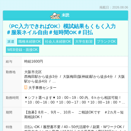
掲載日：2026.08.06
未読
〈PC入力できればOK〉模試結果もくもく入力
＃服装ネイル自由＃短時間OK＃日払
派遣
職種未経験OK
社会人未経験OK
大学生歓迎
ブランクOK
WEB登録・面接OK
時給1600円
給与
大阪市北区
勤務地
西梅田駅から徒歩3分
/
大阪梅田(阪神線)駅から徒歩4分
/
大阪
駅から徒歩4分
/
…
大手事務センター
▼シフト選べます▼ 10：00～19：00 内、6ｈから相談可能！
勤務時間
＊10：00～16：00 ＊10：00～17：00 ＊10：00～18：00 ＊
11：00～19：00 ＊12：00～19：00 ＊13：00～19：00
【急募】8月～、9月～、10月～ ご相談OKです ＃2カ月～短
期間
期相談OK！
日払いOK
/
履歴書不要
/
40～50代活躍中
/
副業・WワークOK
/
特徴