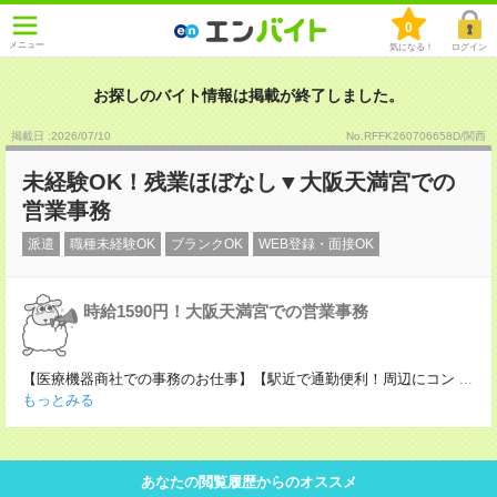
0
メニュー
気になる！
ログイン
お探しのバイト情報は掲載が終了しました。
掲載日 :2026
/
07
/
10
No.RFFK260706658D/関西
未経験OK！残業ほぼなし▼大阪天満宮での
営業事務
派遣
職種未経験OK
ブランクOK
WEB登録・面接OK
時給1590円！大阪天満宮での営業事務
【医療機器商社での事務のお仕事】【駅近で通勤便利！周辺にコン
...
もっとみる
あなたの閲覧履歴からのオススメ