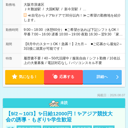
大阪市浪速区
勤務地
ＪＲ難波駅
/
大国町駅
/
新今宮駅
/
…
≪自宅からドアtoドアで30分以内！≫ご希望の勤務地を紹介
します。
9:00～18:00（休憩60分） ■ご希望があれば下記シフトもOK！
勤務時間
早番 7:00～16:00 遅番 10:00～19:00 夜勤 16:30～翌9:30 「家族
と休みを合わせたい」 「余裕を持って夕飯の準備がしたい」
「できれば残業はしたくない」 など、ご希望を教えてください
【8月中のスタートOK！急募！】2カ月～ ■ご応募から最短2～
期間
ね。 ※Wワーク希望の方へ 今ご覧のお仕事で希望する勤務時間
3日後に就業が可能です！
と、もう1つのお仕事の勤務時間。 合計で週40時間を超える場
合は応募できません。
履歴書不要
/
40～50代活躍中
/
服装自由
/
シフト勤務
/
10名以
特徴
上の大量募集
/
電話対応なし
/
パソコンスキル不要
気になる！
応募する
詳細へ
掲載日：2026.08.07
未読
【9/2～10/3】✨日給12000円！✨アジア競技大
会の誘導・もぎり✨学生歓迎