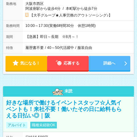
大阪市西区
勤務地
阿波座駅から徒歩4分
/
本町駅から徒歩7分
【大手グループ★人事労務のアウトソーシング♪】
10:00～17:30(実働6時間30分 休憩1時間)
勤務時間
【急募】即日～長期 ※8月～！
期間
履歴書不要
/
40～50代活躍中
/
服装自由
特徴
気になる！
応募する
詳細へ
未読
好きな場所で働けるイベントスタッフ☆人気イ
ベントも！来社不要！働いたその日に給料もら
える日払い◎｜阪
アルバイト
職種未経験OK