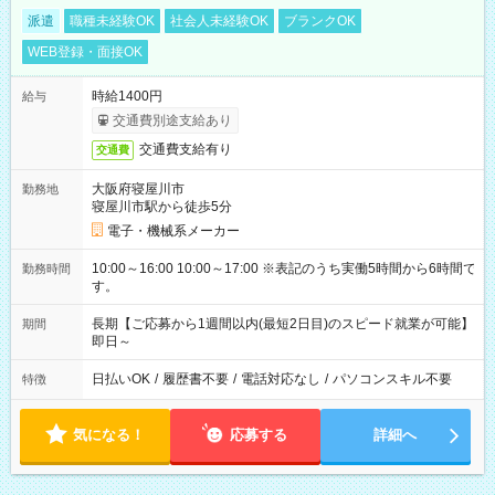
派遣
職種未経験OK
社会人未経験OK
ブランクOK
WEB登録・面接OK
時給1400円
給与
交通費別途支給あり
交通費支給有り
交通費
大阪府寝屋川市
勤務地
寝屋川市駅から徒歩5分
電子・機械系メーカー
10:00～16:00 10:00～17:00 ※表記のうち実働5時間から6時間で
勤務時間
す。
長期【ご応募から1週間以内(最短2日目)のスピード就業が可能】
期間
即日～
日払いOK
/
履歴書不要
/
電話対応なし
/
パソコンスキル不要
特徴
気になる！
応募する
詳細へ