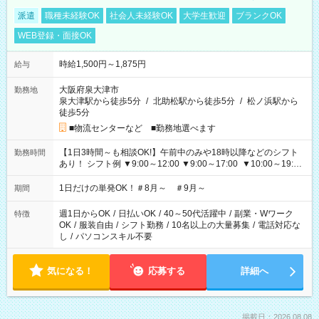
派遣
職種未経験OK
社会人未経験OK
大学生歓迎
ブランクOK
WEB登録・面接OK
時給1,500円～1,875円
給与
大阪府泉大津市
勤務地
泉大津駅から徒歩5分
/
北助松駅から徒歩5分
/
松ノ浜駅から
徒歩5分
■物流センターなど ■勤務地選べます
【1日3時間～も相談OK!】午前中のみや18時以降などのシフト
勤務時間
あり！ シフト例 ▼9:00～12:00 ▼9:00～17:00 ▼10:00～19:00
▼18:00～21:00
1日だけの単発OK！＃8月～ ＃9月～
期間
週1日からOK
/
日払いOK
/
40～50代活躍中
/
副業・Wワーク
特徴
OK
/
服装自由
/
シフト勤務
/
10名以上の大量募集
/
電話対応な
し
/
パソコンスキル不要
気になる！
応募する
詳細へ
掲載日：2026.08.08