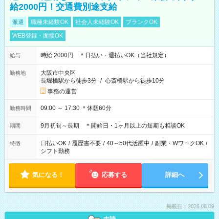
給2000円！交通費別途支給
派遣
職種未経験OK
社会人未経験OK
ブランクOK
WEB登録・面接OK
時給 2000円 ＊日払い・週払いOK（当社規定）
給与
大阪市中央区
勤務地
長堀橋駅から徒歩3分
/
心斎橋駅から徒歩10分
事務の運営
09:00 ～ 17:30 ＊休憩60分
勤務時間
9月初旬～長期 ＊開始日・1ヶ月以上の短期も相談OK
期間
日払いOK
/
履歴書不要
/
40～50代活躍中
/
副業・WワークOK
/
特徴
シフト勤務
気になる！
応募する
詳細へ
掲載日：2026.08.09