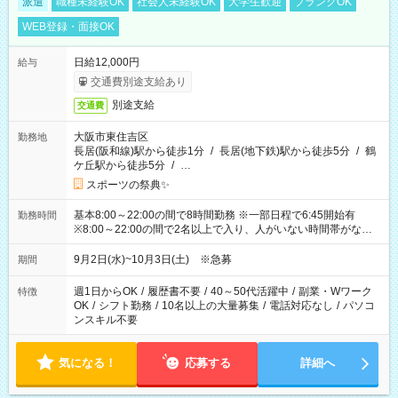
派遣
職種未経験OK
社会人未経験OK
大学生歓迎
ブランクOK
WEB登録・面接OK
日給12,000円
給与
交通費別途支給あり
別途支給
交通費
大阪市東住吉区
勤務地
長居(阪和線)駅から徒歩1分
/
長居(地下鉄)駅から徒歩5分
/
鶴
ケ丘駅から徒歩5分
/
…
スポーツの祭典✨
基本8:00～22:00の間で8時間勤務 ※一部日程で6:45開始有
勤務時間
※8:00～22:00の間で2名以上で入り、人がいない時間帯がない
ように相方と時間を分け合うイメージです
9月2日(水)~10月3日(土) ※急募
期間
週1日からOK
/
履歴書不要
/
40～50代活躍中
/
副業・Wワーク
特徴
OK
/
シフト勤務
/
10名以上の大量募集
/
電話対応なし
/
パソコ
ンスキル不要
気になる！
応募する
詳細へ