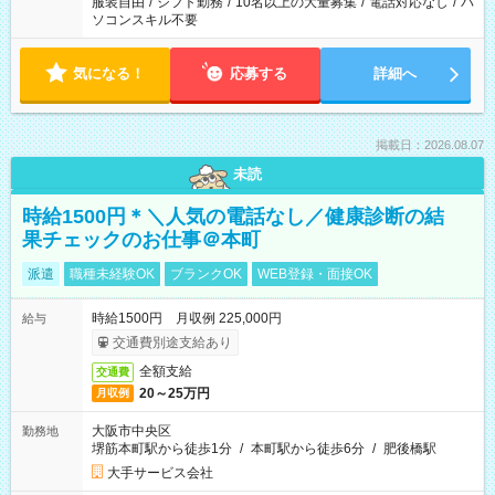
服装自由
/
シフト勤務
/
10名以上の大量募集
/
電話対応なし
/
パ
ソコンスキル不要
気になる！
応募する
詳細へ
掲載日：2026.08.07
未読
時給1500円＊＼人気の電話なし／健康診断の結
果チェックのお仕事＠本町
派遣
職種未経験OK
ブランクOK
WEB登録・面接OK
時給1500円 月収例 225,000円
給与
交通費別途支給あり
全額支給
交通費
20～25万円
月収例
大阪市中央区
勤務地
堺筋本町駅から徒歩1分
/
本町駅から徒歩6分
/
肥後橋駅
大手サービス会社