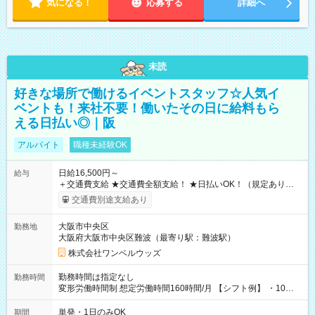
気になる！
応募する
詳細へ
未読
好きな場所で働けるイベントスタッフ☆人気イ
ベントも！来社不要！働いたその日に給料もら
える日払い◎｜阪
アルバイト
職種未経験OK
日給16,500円～
給与
＋交通費支給 ★交通費全額支給！ ★日払いOK！（規定あり） ┗
働いたその日に現金GET♪ お仕事後はコンビニATMから 日払
交通費別途支給あり
い分を引き落とせます！ 【試用期間】試用期間なし
大阪市中央区
勤務地
大阪府大阪市中央区難波（最寄り駅：難波駅）
株式会社ワンベルウッズ
勤務時間は指定なし
勤務時間
変形労働時間制 想定労働時間160時間/月 【シフト例】 ・10：
00～20：00
単発・1日のみOK
期間