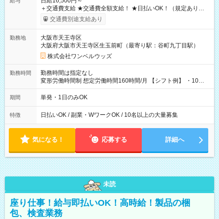
日給16,500円～
給与
＋交通費支給 ★交通費全額支給！ ★日払いOK！（規定あり） ┗
働いたその日に現金GET♪ お仕事後はコンビニATMから 日払
交通費別途支給あり
い分を引き落とせます！ 【試用期間】試用期間なし
大阪市天王寺区
勤務地
大阪府大阪市天王寺区生玉前町（最寄り駅：谷町九丁目駅）
株式会社ワンベルウッズ
勤務時間は指定なし
勤務時間
変形労働時間制 想定労働時間160時間/月 【シフト例】 ・10：
00～20：00
単発・1日のみOK
期間
日払いOK / 副業・WワークOK / 10名以上の大量募集
特徴
気になる！
応募する
詳細へ
未読
座り仕事！給与即払いOK！高時給！製品の梱
包、検査業務