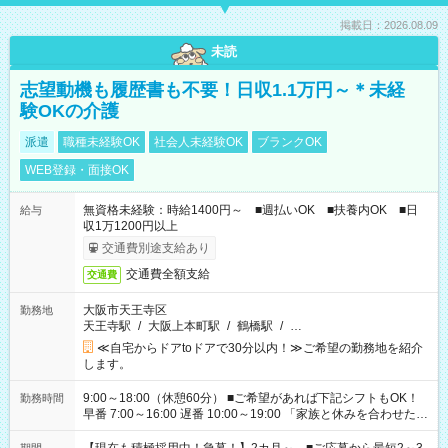
掲載日：2026.08.09
未読
志望動機も履歴書も不要！日収1.1万円～＊未経
験OKの介護
派遣
職種未経験OK
社会人未経験OK
ブランクOK
WEB登録・面接OK
無資格未経験：時給1400円～ ■週払いOK ■扶養内OK ■日
給与
収1万1200円以上
交通費別途支給あり
交通費全額支給
交通費
大阪市天王寺区
勤務地
天王寺駅
/
大阪上本町駅
/
鶴橋駅
/
…
≪自宅からドアtoドアで30分以内！≫ご希望の勤務地を紹介
します。
9:00～18:00（休憩60分） ■ご希望があれば下記シフトもOK！
勤務時間
早番 7:00～16:00 遅番 10:00～19:00 「家族と休みを合わせた
い」 「余裕を持って夕飯の準備がしたい」 「できれば残業はし
たくない」 など、ご希望を教えてくださいね。 ※Wワーク希望