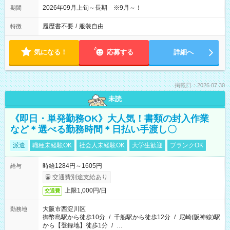
2026年09月上旬～長期 ※9月～！
期間
履歴書不要
/
服装自由
特徴
気になる！
応募する
詳細へ
掲載日：2026.07.30
未読
《即日・単発勤務OK》大人気！書類の封入作業
など＊選べる勤務時間＊日払い手渡し〇
派遣
職種未経験OK
社会人未経験OK
大学生歓迎
ブランクOK
時給1284円～1605円
給与
交通費別途支給あり
上限1,000円/日
交通費
大阪市西淀川区
勤務地
御幣島駅から徒歩10分
/
千船駅から徒歩12分
/
尼崎(阪神線)駅
から【登録地】徒歩1分
/
…