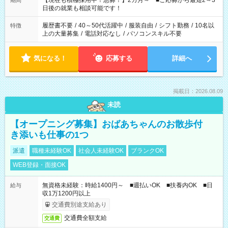
【現在も積極採用中！急募！】2カ月～ ■ご応募から最短2～3
期間
の方へ 今ご覧のお仕事で希望する勤務時間と、もう1つのお仕事
日後の就業も相談可能です！
の勤務時間。 合計で週40時間を超える場合は応募できません。
履歴書不要
/
40～50代活躍中
/
服装自由
/
シフト勤務
/
10名以
特徴
上の大量募集
/
電話対応なし
/
パソコンスキル不要
気になる！
応募する
詳細へ
掲載日：2026.08.09
未読
【オープニング募集】おばあちゃんのお散歩付
き添いも仕事の1つ
派遣
職種未経験OK
社会人未経験OK
ブランクOK
WEB登録・面接OK
無資格未経験：時給1400円～ ■週払いOK ■扶養内OK ■日
給与
収1万1200円以上
交通費別途支給あり
交通費全額支給
交通費