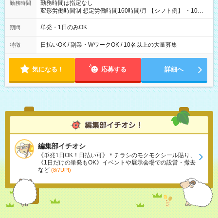
勤務時間は指定なし
勤務時間
変形労働時間制 想定労働時間160時間/月 【シフト例】 ・10：
00～20：00
単発・1日のみOK
期間
日払いOK / 副業・WワークOK / 10名以上の大量募集
特徴
気になる！
応募する
詳細へ
編集部イチオシ
《単発1日OK！日払い可》＊チラシのモクモクシール貼り、
《1日だけの単発もOK》イベントや展示会場での設営・撤去
など
(8/7UP!)