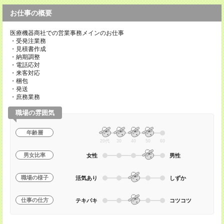
お仕事の概要
医療機器商社での営業事務メインのお仕事
・受発注業務
・見積書作成
・納期調整
・電話応対
・来客対応
・梱包
・発送
・庶務業務
職場の雰囲気
年齢層
20代
30
40
50
60
男女比率
女性
男性
職場の様子
活気あり
しずか
仕事の仕方
テキパキ
コツコツ