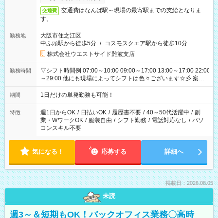
交通費はなんば駅～現場の最寄駅までの支給となりま
交通費
す。
大阪市住之江区
勤務地
中ふ頭駅から徒歩5分
/
コスモスクエア駅から徒歩10分
株式会社ウエストサイド難波支店
▽シフト時間例 07:00～10:00 09:00～17:00 13:00～17:00 22:00
勤務時間
～29:00 他にも現場によってシフトは色々ございます☆彡 案件
次第では午前中で終わるお仕事も...！
1日だけの単発勤務も可能！
期間
週1日からOK
/
日払いOK
/
履歴書不要
/
40～50代活躍中
/
副
特徴
業・WワークOK
/
服装自由
/
シフト勤務
/
電話対応なし
/
パソ
コンスキル不要
気になる！
応募する
詳細へ
掲載日：2026.08.05
未読
週3～＆短期もOK！バックオフィス業務〇高時