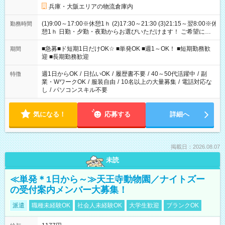
兵庫・大阪エリアの物流倉庫内
(1)9:00～17:00※休憩1ｈ (2)17:30～21:30 (3)21:15～翌8:00※休
勤務時間
憩1ｈ 日勤・夕勤・夜勤からお選びいただけます！ ご希望に合
わせて働けるお仕事です(*^^*) 【その他選べる勤務時間】 8-17
時/9-17時/9-18時/10-18時/11-21時/18-22時/20-翌4時/21-翌5
■急募■ド短期1日だけOK☆ ■単発OK ■週1～OK！ ■短期勤務歓
期間
時/22-翌6時/0-翌8時 ご自身のご都合で選んで頂ける完全自由シ
迎 ■長期勤務歓迎
フト！
週1日からOK
/
日払いOK
/
履歴書不要
/
40～50代活躍中
/
副
特徴
業・WワークOK
/
服装自由
/
10名以上の大量募集
/
電話対応な
し
/
パソコンスキル不要
気になる！
応募する
詳細へ
掲載日：2026.08.07
未読
≪単発＊1日から～≫天王寺動物園／ナイトズー
の受付案内メンバー大募集！
派遣
職種未経験OK
社会人未経験OK
大学生歓迎
ブランクOK