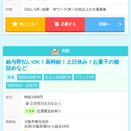
日払いOK / 副業・WワークOK / 10名以上の大量募集
特徴
気になる！
応募する
詳細へ
未読
給与即払いOK！高時給！土日休み！お菓子の箱
詰めなど
派遣
職種未経験OK
社会人未経験OK
ブランクOK
WEB登録・面接OK
時給1400円
給与
交通費別途支給あり
交通費支給有り
交通費
大阪市東住吉区
勤務地
矢田(大阪府)駅から徒歩16分