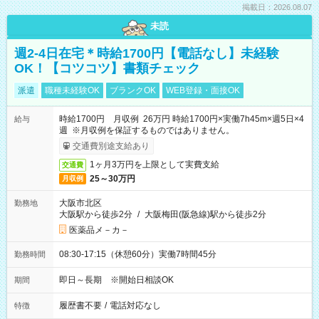
掲載日：2026.08.07
未読
週2-4日在宅＊時給1700円【電話なし】未経験
OK！【コツコツ】書類チェック
派遣
職種未経験OK
ブランクOK
WEB登録・面接OK
時給1700円 月収例 26万円 時給1700円×実働7h45m×週5日×4
給与
週 ※月収例を保証するものではありません。
交通費別途支給あり
1ヶ月3万円を上限として実費支給
交通費
25～30万円
月収例
大阪市北区
勤務地
大阪駅から徒歩2分
/
大阪梅田(阪急線)駅から徒歩2分
医薬品メ－カ－
08:30-17:15（休憩60分）実働7時間45分
勤務時間
即日～長期 ※開始日相談OK
期間
履歴書不要
/
電話対応なし
特徴