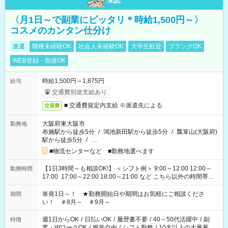
未読
〈月1日～で副業にピッタリ＊時給1,500円～〉
コスメのカンタン仕分け
派遣
職種未経験OK
社会人未経験OK
大学生歓迎
ブランクOK
WEB登録・面接OK
時給1,500円～1,875円
給与
交通費別途支給あり
■ 交通費規定内支給 ※派遣先による
交通費
大阪府東大阪市
勤務地
布施駅から徒歩5分
/
鴻池新田駅から徒歩5分
/
瓢箪山(大阪府)
駅から徒歩5分
/
…
■物流センターなど ■勤務地選べます
【1日3時間～も相談OK!】 ＜シフト例＞ 9:00～12:00 12:00～
勤務時間
17:00 17:00～22:00 18:00～21:00 など こちら以外の時間帯も
お気軽にご相談ください！
単発1日～！ ★勤務開始日や期間はお気軽にご相談くださ
期間
い！ ＃8月～ ＃9月～
週1日からOK
/
日払いOK
/
履歴書不要
/
40～50代活躍中
/
副
特徴
業・WワークOK
/
服装自由
/
シフト勤務
/
10名以上の大量募