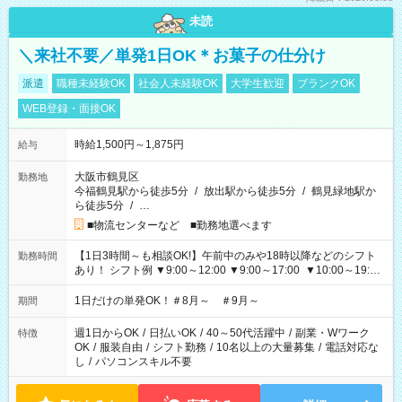
未読
＼来社不要／単発1日OK＊お菓子の仕分け
派遣
職種未経験OK
社会人未経験OK
大学生歓迎
ブランクOK
WEB登録・面接OK
時給1,500円～1,875円
給与
大阪市鶴見区
勤務地
今福鶴見駅から徒歩5分
/
放出駅から徒歩5分
/
鶴見緑地駅か
ら徒歩5分
/
…
■物流センターなど ■勤務地選べます
【1日3時間～も相談OK!】午前中のみや18時以降などのシフト
勤務時間
あり！ シフト例 ▼9:00～12:00 ▼9:00～17:00 ▼10:00～19:00
▼18:00～21:00
1日だけの単発OK！＃8月～ ＃9月～
期間
週1日からOK
/
日払いOK
/
40～50代活躍中
/
副業・Wワーク
特徴
OK
/
服装自由
/
シフト勤務
/
10名以上の大量募集
/
電話対応な
し
/
パソコンスキル不要