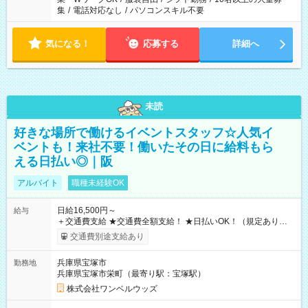
集
/
電話対応なし
/
パソコンスキル不要
気になる！
応募する
詳細へ
未読
好きな場所で働けるイベントスタッフ☆人気イ
ベントも！来社不要！働いたその日に給料もら
える日払い◎｜阪
アルバイト
職種未経験OK
日給16,500円～
給与
＋交通費支給 ★交通費全額支給！ ★日払いOK！（規定あり） ┗
働いたその日に現金GET♪ お仕事後はコンビニATMから 日払
交通費別途支給あり
い分を引き落とせます！ 【試用期間】試用期間なし
兵庫県宝塚市
勤務地
兵庫県宝塚市栄町（最寄り駅：宝塚駅）
株式会社ワンベルウッズ