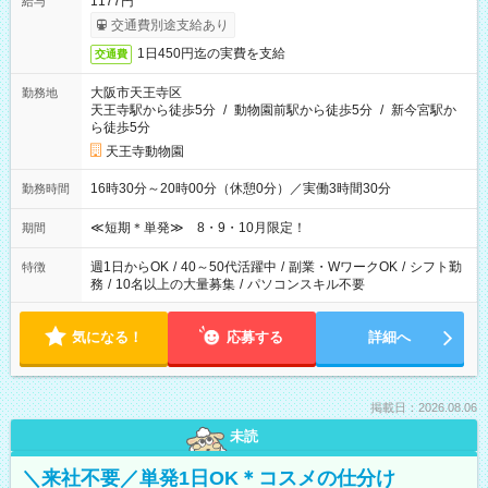
1177円
給与
交通費別途支給あり
1日450円迄の実費を支給
交通費
大阪市天王寺区
勤務地
天王寺駅から徒歩5分
/
動物園前駅から徒歩5分
/
新今宮駅か
ら徒歩5分
天王寺動物園
16時30分～20時00分（休憩0分）／実働3時間30分
勤務時間
≪短期＊単発≫ 8・9・10月限定！
期間
週1日からOK
/
40～50代活躍中
/
副業・WワークOK
/
シフト勤
特徴
務
/
10名以上の大量募集
/
パソコンスキル不要
気になる！
応募する
詳細へ
掲載日：2026.08.06
未読
＼来社不要／単発1日OK＊コスメの仕分け