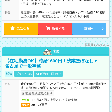
【8月中のスタートOK！急募！】2カ月～ ■ご応募から最短2～
期間
ね。 ※Wワーク希望の方へ 今ご覧のお仕事で希望する勤務時間
3日後に就業が可能です！
と、もう1つのお仕事の勤務時間。 合計で週40時間を超える場
合は応募できません。
履歴書不要
/
40～50代活躍中
/
服装自由
/
シフト勤務
/
10名以
特徴
上の大量募集
/
電話対応なし
/
パソコンスキル不要
気になる！
応募する
詳細へ
掲載日：2026.08.10
未読
【在宅勤務OK】時給1600円！残業ほぼなし▼
名古屋で一般事務
派遣
ブランクOK
WEB登録・面接OK
時給1600円 月収例 24万円 時給1600円×実働7h45m×週5日×4
給与
週 ※月収例を保証するものではありません。※給与即受取りサ
ービス利用可（利用条件有）
交通費別途支給あり
1ヶ月3万円を上限として実費支給
交通費
20～25万円
月収例