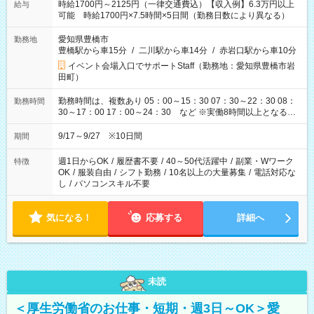
時給1700円～2125円（一律交通費込）【収入例】6.3万円以上
給与
可能 時給1700円×7.5時間×5日間（勤務日数により異なる）
愛知県豊橋市
勤務地
豊橋駅から車15分
/
二川駅から車14分
/
赤岩口駅から車10分
イベント会場入口でサポートStaff（勤務地：愛知県豊橋市岩
田町）
勤務時間は、複数あり 05：00～15：30 07：30～22：30 08：
勤務時間
30～17：00 17：00～24：30 など ※実働8時間以上となる勤
務もあります。 【休憩】60分+他休憩あり 交替で取得します。
安全面に配慮しこまめな休憩があります。
9/17～9/27 ※10日間
期間
週1日からOK
/
履歴書不要
/
40～50代活躍中
/
副業・Wワーク
特徴
OK
/
服装自由
/
シフト勤務
/
10名以上の大量募集
/
電話対応な
し
/
パソコンスキル不要
気になる！
応募する
詳細へ
未読
＜厚生労働省のお仕事・短期・週3日～OK＞愛