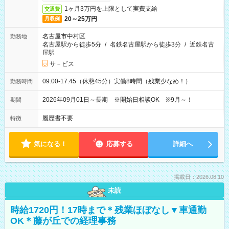
1ヶ月3万円を上限として実費支給
交通費
20～25万円
月収例
名古屋市中村区
勤務地
名古屋駅から徒歩5分
/
名鉄名古屋駅から徒歩3分
/
近鉄名古
屋駅
サ－ビス
09:00-17:45（休憩45分）実働8時間（残業少なめ！）
勤務時間
2026年09月01日～長期 ※開始日相談OK ※9月～！
期間
履歴書不要
特徴
気になる！
応募する
詳細へ
掲載日：2026.08.10
未読
時給1720円！17時まで＊残業ほぼなし▼車通勤
OK＊藤が丘での経理事務