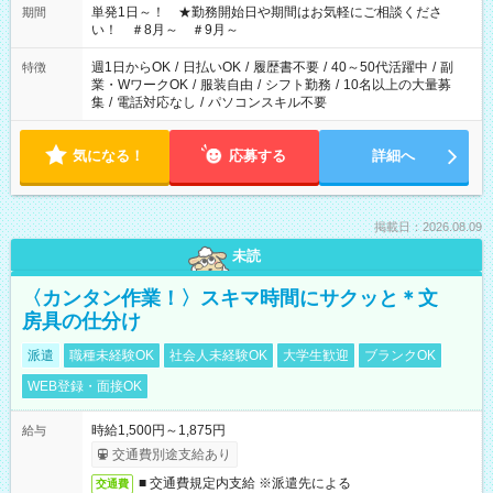
単発1日～！ ★勤務開始日や期間はお気軽にご相談くださ
期間
い！ ＃8月～ ＃9月～
週1日からOK
/
日払いOK
/
履歴書不要
/
40～50代活躍中
/
副
特徴
業・WワークOK
/
服装自由
/
シフト勤務
/
10名以上の大量募
集
/
電話対応なし
/
パソコンスキル不要
気になる！
応募する
詳細へ
掲載日：2026.08.09
未読
〈カンタン作業！〉スキマ時間にサクッと＊文
房具の仕分け
派遣
職種未経験OK
社会人未経験OK
大学生歓迎
ブランクOK
WEB登録・面接OK
時給1,500円～1,875円
給与
交通費別途支給あり
■ 交通費規定内支給 ※派遣先による
交通費