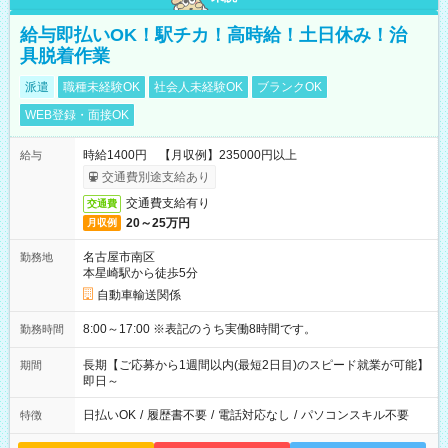
給与即払いOK！駅チカ！高時給！土日休み！治
具脱着作業
派遣
職種未経験OK
社会人未経験OK
ブランクOK
WEB登録・面接OK
時給1400円 【月収例】235000円以上
給与
交通費別途支給あり
交通費支給有り
交通費
20～25万円
月収例
名古屋市南区
勤務地
本星崎駅から徒歩5分
自動車輸送関係
8:00～17:00 ※表記のうち実働8時間です。
勤務時間
長期【ご応募から1週間以内(最短2日目)のスピード就業が可能】
期間
即日～
日払いOK
/
履歴書不要
/
電話対応なし
/
パソコンスキル不要
特徴