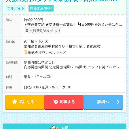
アルバイト
職種未経験OK
時給2,000円～
給与
＋交通費支給 ★交通費一部支給！ ┗1日500円を超えた分は全額
支給！ ※往復500円以内の方は自己負担となります ★日払い
交通費別途支給あり
OK！（規定あり） ┗働いたその日に現金GET♪ お仕事後はコン
ビニATMから 日払い分を引き落とせます！ 【試用期間】試用
名古屋市中村区
勤務地
期間なし
愛知県名古屋市中村区名駅（最寄り駅：名古屋駅）
株式会社ワンベルウッズ
勤務時間は指定なし
勤務時間
変形労働時間制 想定労働時間170時間/月 ☆シフト例 ＊8/15～
10/26 全日共通 08：00～12：00 17：00～21：00 ＊8/31
～9/19のみ下記シフトもあります！ 12：00～16：00 ＊9/6～
単発・1日のみOK
期間
10/6、10/11～26のみ下記シフトもあります！ 07：00～11：
00
日払いOK / 副業・WワークOK
特徴
気になる！
応募する
詳細へ
未読