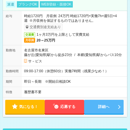
派遣
ブランクOK
WEB登録・面接OK
時給1720円 月収例 24万円 時給1720円×実働7h×週5日×4
給与
週 ※月収例を保証するものではありません。
交通費別途支給あり
1ヶ月3万円を上限として実費支給
交通費
20～25万円
月収例
名古屋市名東区
勤務地
藤が丘(愛知県)駅から徒歩23分
/
本郷(愛知県)駅からバス10分
サ－ビス
09:00-17:00（休憩60分）実働7時間（残業少なめ！）
勤務時間
即日～長期 ※開始日相談OK
期間
履歴書不要
特徴
気になる！
応募する
詳細へ