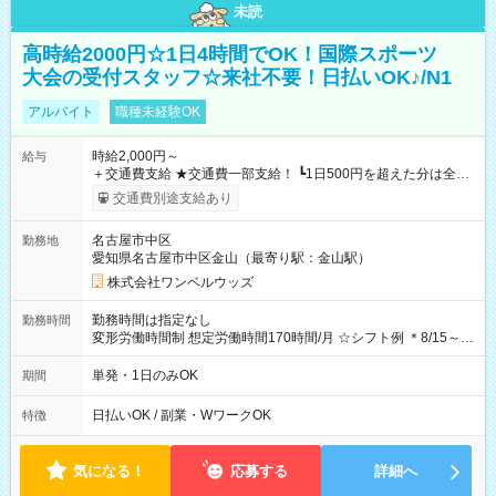
未読
高時給2000円☆1日4時間でOK！国際スポーツ
大会の受付スタッフ☆来社不要！日払いOK♪/N1
アルバイト
職種未経験OK
時給2,000円～
給与
＋交通費支給 ★交通費一部支給！ ┗1日500円を超えた分は全額
支給！ ※往復500円以内の方は自己負担となります ★日払い
交通費別途支給あり
OK！（規定あり） ┗働いたその日に現金GET♪ お仕事後はコン
ビニATMから 日払い分を引き落とせます！ 【試用期間】試用
名古屋市中区
勤務地
期間なし
愛知県名古屋市中区金山（最寄り駅：金山駅）
株式会社ワンベルウッズ
勤務時間は指定なし
勤務時間
変形労働時間制 想定労働時間170時間/月 ☆シフト例 ＊8/15～
10/26 全日共通 08：00～12：00 17：00～21：00 ＊8/31
～9/19のみ下記シフトもあります！ 12：00～16：00 ＊9/6～
単発・1日のみOK
期間
10/6、10/11～26のみ下記シフトもあります！ 07：00～11：
00
日払いOK / 副業・WワークOK
特徴
気になる！
応募する
詳細へ