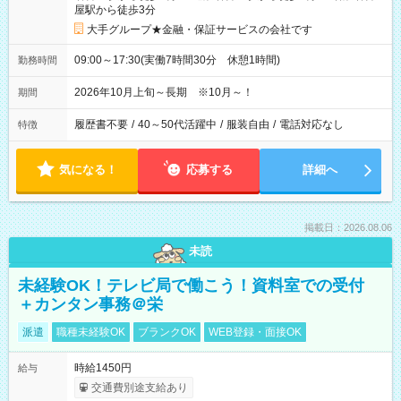
屋駅から徒歩3分
大手グループ★金融・保証サービスの会社です
09:00～17:30(実働7時間30分 休憩1時間)
勤務時間
2026年10月上旬～長期 ※10月～！
期間
履歴書不要
/
40～50代活躍中
/
服装自由
/
電話対応なし
特徴
気になる！
応募する
詳細へ
掲載日：2026.08.06
未読
未経験OK！テレビ局で働こう！資料室での受付
＋カンタン事務＠栄
派遣
職種未経験OK
ブランクOK
WEB登録・面接OK
時給1450円
給与
交通費別途支給あり