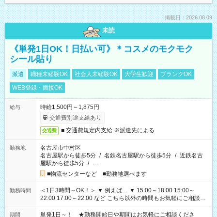
掲載日：2026.08.09
未読
《単発1日OK！日払い可》＊コスメのモクモク
シール貼り
派遣
職種未経験OK
社会人未経験OK
大学生歓迎
ブランクOK
WEB登録・面接OK
時給1,500円～1,875円
給与
交通費別途支給あり
■ 交通費規定内支給 ※派遣先による
交通費
名古屋市中村区
勤務地
名古屋駅から徒歩5分
/
名鉄名古屋駅から徒歩5分
/
近鉄名古
屋駅から徒歩5分
/
…
■物流センターなど ■勤務地選べます
＜1日3時間～OK！＞ ▼ 例えば… ▼ 15:00～18:00 15:00～
勤務時間
22:00 17:00～22:00 など こちら以外の時間もお気軽にご相談く
ださい！
単発1日～！ ★勤務開始日や期間はお気軽にご相談くださ
期間