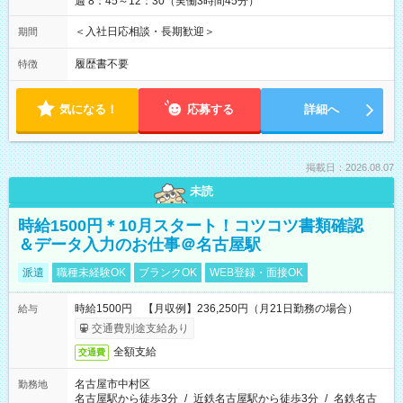
週 8：45～12：30（実働3時間45分）
＜入社日応相談・長期歓迎＞
期間
履歴書不要
特徴
気になる！
応募する
詳細へ
掲載日：2026.08.07
未読
時給1500円＊10月スタート！コツコツ書類確認
＆データ入力のお仕事＠名古屋駅
派遣
職種未経験OK
ブランクOK
WEB登録・面接OK
時給1500円 【月収例】236,250円（月21日勤務の場合）
給与
交通費別途支給あり
全額支給
交通費
名古屋市中村区
勤務地
名古屋駅から徒歩3分
/
近鉄名古屋駅から徒歩3分
/
名鉄名古