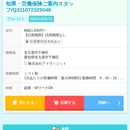
知県・労働保険ご案内スタッ
フ/Q311072325046
アルバイト
職種未経験OK
時給1,600円～
給与
【試用期間】試用期間なし
交通費別途支給あり
名古屋市千種区
勤務地
愛知県名古屋市千種区
株式会社アイヴィジット
シフト制
勤務時間
1日あたりの実働時間：最大8時間/日 勤務時間 9：00～18：
00(実働8h、休憩1h) 土日祝含む週3日～OK、シフト制 ※もちろ
ん週5日勤務もOK♪ 勤務期間：2026年8月12日～9月9日※リスト
副業・WワークOK
特徴
全件完了で業務終了
気になる！
応募する
詳細へ
未読