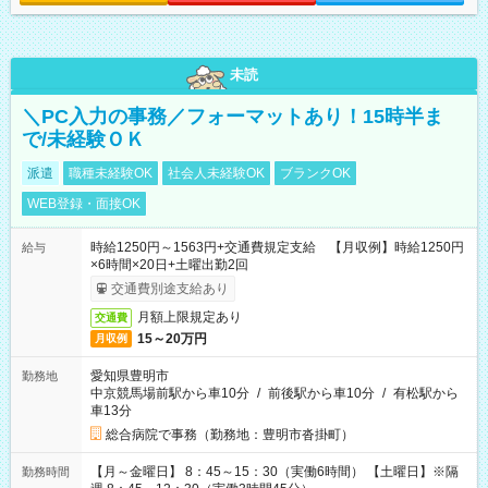
未読
＼PC入力の事務／フォーマットあり！15時半ま
で/未経験ＯＫ
派遣
職種未経験OK
社会人未経験OK
ブランクOK
WEB登録・面接OK
時給1250円～1563円+交通費規定支給 【月収例】時給1250円
給与
×6時間×20日+土曜出勤2回
交通費別途支給あり
月額上限規定あり
交通費
15～20万円
月収例
愛知県豊明市
勤務地
中京競馬場前駅から車10分
/
前後駅から車10分
/
有松駅から
車13分
総合病院で事務（勤務地：豊明市沓掛町）
【月～金曜日】 8：45～15：30（実働6時間） 【土曜日】※隔
勤務時間