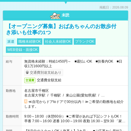
掲載日：2026.08.09
未読
【オープニング募集】おばあちゃんのお散歩付
き添いも仕事の1つ
派遣
職種未経験OK
社会人未経験OK
ブランクOK
WEB登録・面接OK
無資格未経験：時給1450円～ ■週払いOK ■扶養内OK ■日
給与
収1万1600円以上
交通費別途支給あり
交通費全額支給
交通費
名古屋市千種区
勤務地
名古屋大学駅
/
千種駅
/
東山公園(愛知県)駅
/
…
≪自宅からドアtoドアで30分以内！≫ご希望の勤務地を紹介
します。
9:00～18:00（休憩60分） ■ご希望があれば下記シフトもOK！
勤務時間
早番 7:00～16:00 遅番 10:00～19:00 夜勤 16:30～翌9:30 「家族
と休みを合わせたい」 「余裕を持って夕飯の準備がしたい」
「できれば残業はしたくない」 など、ご希望を教えてください