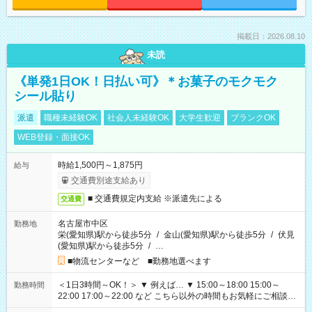
掲載日：2026.08.10
未読
《単発1日OK！日払い可》＊お菓子のモクモク
シール貼り
派遣
職種未経験OK
社会人未経験OK
大学生歓迎
ブランクOK
WEB登録・面接OK
時給1,500円～1,875円
給与
交通費別途支給あり
■ 交通費規定内支給 ※派遣先による
交通費
名古屋市中区
勤務地
栄(愛知県)駅から徒歩5分
/
金山(愛知県)駅から徒歩5分
/
伏見
(愛知県)駅から徒歩5分
/
…
■物流センターなど ■勤務地選べます
＜1日3時間～OK！＞ ▼ 例えば… ▼ 15:00～18:00 15:00～
勤務時間
22:00 17:00～22:00 など こちら以外の時間もお気軽にご相談く
ださい！