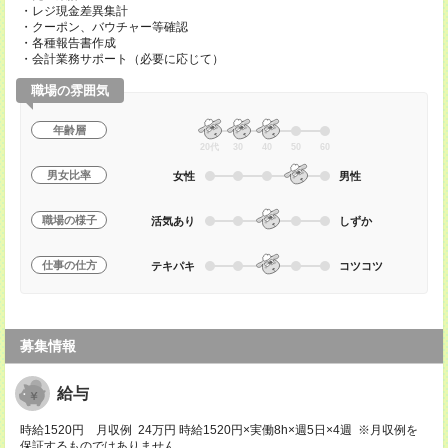
・レジ現金差異集計
・クーポン、バウチャー等確認
・各種報告書作成
・会計業務サポート（必要に応じて）
職場の雰囲気
年齢層
20代
30
40
50
60
男女比率
女性
男性
職場の様子
活気あり
しずか
仕事の仕方
テキパキ
コツコツ
募集情報
給与
時給1520円 月収例 24万円 時給1520円×実働8h×週5日×4週 ※月収例を
保証するものではありません。