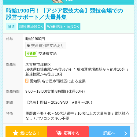
時給1900円！【アジア競技大会】競技会場での
設営サポート／大量募集
派遣
職種未経験OK
WEB登録・面接OK
時給1900円
給与
交通費別途支給あり
交通費支給
交通費
名古屋市瑞穂区
勤務地
瑞穂運動場東駅から徒歩7分
/
瑞穂運動場西駅から徒歩10分
/
新瑞橋駅から徒歩10分
愛知県 名古屋市瑞穂区にある企業
9:00～18:00(実働:8時間) (休憩60分)
勤務時間
【急募】即日～2026/9/30 ★8月～OK！
期間
履歴書不要
/
40～50代活躍中
/
10名以上の大量募集
/
電話対応
特徴
なし
/
パソコンスキル不要
気になる！
応募する
詳細へ