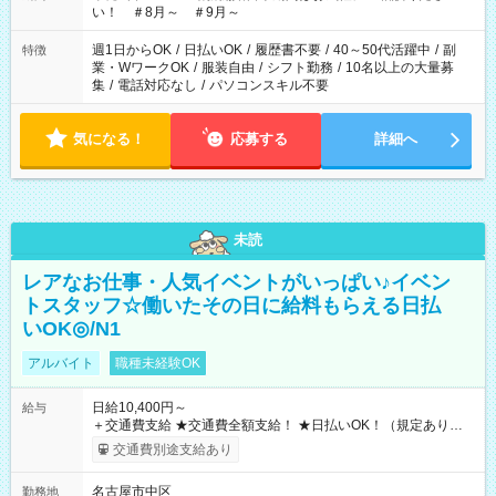
い！ ＃8月～ ＃9月～
週1日からOK
/
日払いOK
/
履歴書不要
/
40～50代活躍中
/
副
特徴
業・WワークOK
/
服装自由
/
シフト勤務
/
10名以上の大量募
集
/
電話対応なし
/
パソコンスキル不要
気になる！
応募する
詳細へ
未読
レアなお仕事・人気イベントがいっぱい♪イベン
トスタッフ☆働いたその日に給料もらえる日払
いOK◎/N1
アルバイト
職種未経験OK
日給10,400円～
給与
＋交通費支給 ★交通費全額支給！ ★日払いOK！（規定あり） ┗
働いたその日に現金GET♪ お仕事後はコンビニATMから 日払
交通費別途支給あり
い分を引き落とせます！ 【試用期間】試用期間なし
名古屋市中区
勤務地