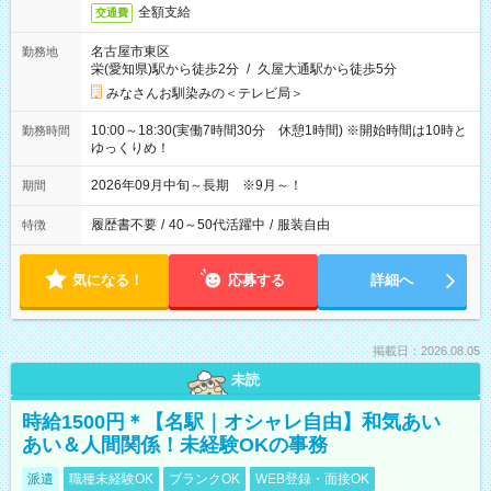
全額支給
交通費
名古屋市東区
勤務地
栄(愛知県)駅から徒歩2分
/
久屋大通駅から徒歩5分
みなさんお馴染みの＜テレビ局＞
10:00～18:30(実働7時間30分 休憩1時間) ※開始時間は10時と
勤務時間
ゆっくりめ！
2026年09月中旬～長期 ※9月～！
期間
履歴書不要
/
40～50代活躍中
/
服装自由
特徴
気になる！
応募する
詳細へ
掲載日：2026.08.05
未読
時給1500円＊【名駅｜オシャレ自由】和気あい
あい＆人間関係！未経験OKの事務
派遣
職種未経験OK
ブランクOK
WEB登録・面接OK