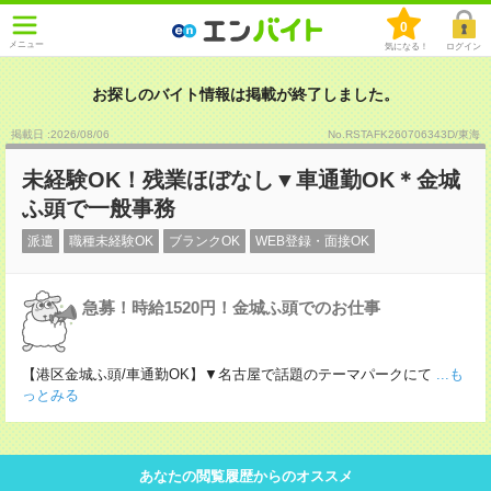
0
メニュー
気になる！
ログイン
お探しのバイト情報は掲載が終了しました。
掲載日 :2026
/
08
/
06
No.RSTAFK260706343D/東海
未経験OK！残業ほぼなし▼車通勤OK＊金城
ふ頭で一般事務
派遣
職種未経験OK
ブランクOK
WEB登録・面接OK
急募！時給1520円！金城ふ頭でのお仕事
【港区金城ふ頭/車通勤OK】▼名古屋で話題のテーマパークにて
...も
っとみる
あなたの閲覧履歴からのオススメ