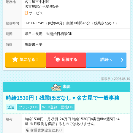
名古屋市中村区
勤務地
名古屋駅から徒歩5分
サ－ビス
09:00-17:45（休憩60分）実働7時間45分（残業少なめ！）
勤務時間
即日～長期 ※開始日相談OK
期間
履歴書不要
特徴
気になる！
応募する
詳細へ
掲載日：2026.08.10
未読
時給1530円！残業ほぼなし▼名古屋で一般事務
派遣
ブランクOK
WEB登録・面接OK
時給1530円 月収例 24万円 時給1530円×実働8h×週5日×4
給与
週 ※月収例を保証するものではありません。
交通費別途支給あり