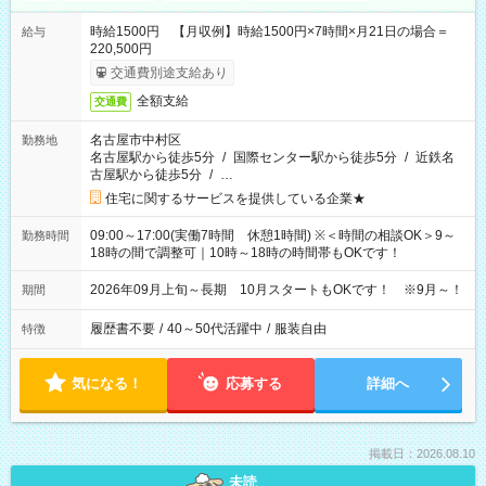
時給1500円 【月収例】時給1500円×7時間×月21日の場合＝
給与
220,500円
交通費別途支給あり
全額支給
交通費
名古屋市中村区
勤務地
名古屋駅から徒歩5分
/
国際センター駅から徒歩5分
/
近鉄名
古屋駅から徒歩5分
/
…
住宅に関するサービスを提供している企業★
09:00～17:00(実働7時間 休憩1時間) ※＜時間の相談OK＞9～
勤務時間
18時の間で調整可｜10時～18時の時間帯もOKです！
2026年09月上旬～長期 10月スタートもOKです！ ※9月～！
期間
履歴書不要
/
40～50代活躍中
/
服装自由
特徴
気になる！
応募する
詳細へ
掲載日：2026.08.10
未読