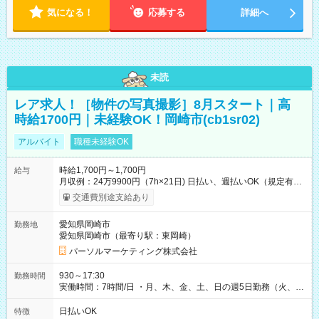
気になる！
応募する
詳細へ
未読
レア求人！［物件の写真撮影］8月スタート｜高
時給1700円｜未経験OK！岡崎市(cb1sr02)
アルバイト
職種未経験OK
時給1,700円～1,700円
給与
月収例：24万9900円（7h×21日) 日払い、週払いOK（規定有
り） 【試用期間】試用期間なし
交通費別途支給あり
愛知県岡崎市
勤務地
愛知県岡崎市（最寄り駅：東岡崎）
パーソルマーケティング株式会社
930～17:30
勤務時間
実働時間：7時間/日 ・月、木、金、土、日の週5日勤務（火、水
は固定休です／夏季、年末年始等、長期休暇有り！） ・ワンシ
フト！ 残業ほぼナシ（0～5h/月）
日払いOK
特徴