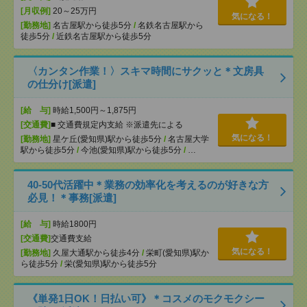
[月収例]
20～25万円
気になる！
[勤務地]
名古屋駅から徒歩5分
/
名鉄名古屋駅から
徒歩5分
/
近鉄名古屋駅から徒歩5分
〈カンタン作業！〉スキマ時間にサクッと＊文房具
の仕分け[派遣]
[給 与]
時給1,500円～1,875円
[交通費]
■ 交通費規定内支給 ※派遣先による
気になる！
[勤務地]
星ケ丘(愛知県)駅から徒歩5分
/
名古屋大学
駅から徒歩5分
/
今池(愛知県)駅から徒歩5分
/
…
40-50代活躍中＊業務の効率化を考えるのが好きな方
必見！＊事務[派遣]
[給 与]
時給1800円
[交通費]
交通費支給
気になる！
[勤務地]
久屋大通駅から徒歩4分
/
栄町(愛知県)駅か
ら徒歩5分
/
栄(愛知県)駅から徒歩5分
《単発1日OK！日払い可》＊コスメのモクモクシー