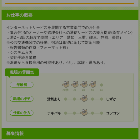
お仕事の概要
インターネットサービスを展開する営業部門でのお仕事
・集合住宅のオーナーや管理会社への通信サービスの導入提案(既存メイン)
→週2～3回の頻度で訪問（エリア：愛知、三重、岐阜、静岡、長野）
※公共交通機関での移動、宿泊は希望に応じて対応可能
・報告書類の作成（フォーマット有）
・システム入力
・契約手続き業務
※派遣から直接雇用の可能性あり。但し、試験・選考あり。
職場の雰囲気
年齢層
20代
30
40
50
60
職場の様子
活気あり
しずか
仕事の仕方
テキパキ
コツコツ
募集情報