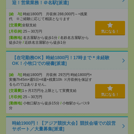
迎！営業業務！＠名駅[派遣]
[給 与]
時給1800円 月収例 288,000円～+残業
代 ※ご経験に応じて相談となります
[交通費]
全額支給
[月収例]
25～30万円
気になる！
[勤務地]
名古屋駅から徒歩1分
/
名鉄名古屋駅から
徒歩2分
/
近鉄名古屋駅から徒歩1分
【在宅勤務OK】時給1800円！17時まで＊未経験
OK！小牧口での秘書[派遣]
[給 与]
時給1800円 月収例 29万円 時給1800円×
実働7h45m×週5日×4週+残業10h ※月収例を保証す
るものではありません。
[交通費]
1ヶ月3万円を上限として実費支給
気になる！
[月収例]
25～30万円
[勤務地]
小牧口駅から徒歩15分
/
小牧駅からバス9
分
時給1900円！【アジア競技大会】競技会場での設営
サポート／大量募集[派遣]