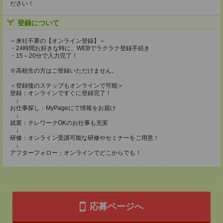
ださい！
登録について
～来社不要の【オンライン登録】～
・24時間お好きな時に、WEBでラクラク登録手続き
・15～20分で入力完了！
※高校生の方はご登録いただけません。
＜登録後のステップもオンラインで可能＞
登録：オンラインですぐに登録完了！
↓
お仕事探し：MyPageにて情報をお届け
↓
就業：テレワークOKのお仕事も充実
↓
研修：オンライン受講可能な研修やセミナーをご用意！
↓
アフターフォロー：オンラインでどこからでも！
応募ページへ