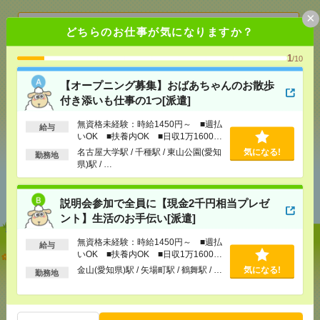
×
気になる！
どちらのお仕事が気になりますか？
1
/10
メール
LINE
で送る
で送る
【オープニング募集】おばあちゃんのお散歩
付き添いも仕事の1つ[派遣]
シェア
ツイート
ブックマーク
無資格未経験：時給1450円～ ■週払
給与
いOK ■扶養内OK ■日収1万1600円
以上
名古屋大学駅 / 千種駅 / 東山公園(愛知
気になる!
勤務地
県)駅 / …
あなたの閲覧履歴からの
おすすめ
説明会参加で全員に【現金2千円相当プレゼ
ント】生活のお手伝い[派遣]
無資格未経験：時給1450円～ ■週払
給与
【オープニング募集】おばあちゃんのお散歩付き添
いOK ■扶養内OK ■日収1万1600円
以上
いも仕事の1つ[派遣]
金山(愛知県)駅 / 矢場町駅 / 鶴舞駅 / …
気になる!
勤務地
[給 与]
無資格未経験：時給1450円～ ■週払い
OK ■扶養内OK ■日収1万1600円以上