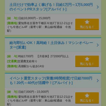
土日だけで効率よく稼げる！日給1万円～1万5,000円
のイベントPRスタッフ[アルバイト]
[給 与]
日給10,000円～15,000円
[勤務地]
愛知県名古屋市千種区今池3丁目12-21ほそ
ぐち今池ビル4F（最寄り駅：東山線/桜通線 今池
気になる！
駅）
給与即払いOK！高時給！土日休み！マシンオペレー
ター[派遣]
[給 与]
時給1700円 【月収例】272000円以上
[交通費]
交通費支給有り
気になる！
[勤務地]
高畑駅から徒歩14分
イベント運営スタッフ(実働3時間程度)で日給7000円
も！20代～40代が活躍中！[アルバイト]
[給 与]
日給7,000円～15,000円
[勤務地]
愛知県名古屋市千種区今池3丁目12-21ほそ
ぐち今池ビル4F（最寄り駅：東山線/桜通線 今池
気になる！
駅）