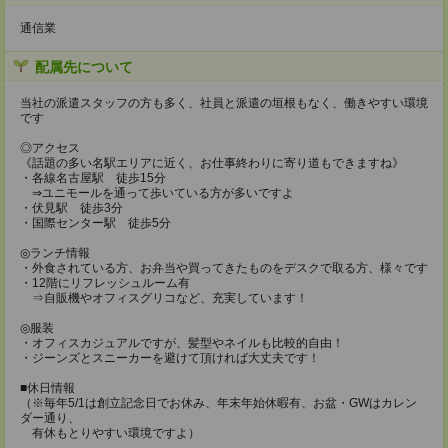
通信業
配属先について
当社の派遣スタッフの方も多く、社員と派遣の垣根もなく、働きやすい環境
です
◎アクセス
《話題の多い名駅エリアに近く、お仕事終わりに寄り道もできますね》
・各線名古屋駅 徒歩15分
⇒ユニモールを通って歩いている方が多いですよ
・伏見駅 徒歩3分
・国際センター駅 徒歩5分
◎ランチ情報
・外食されている方、お弁当や買ってきたものをデスクで取る方、様々です
・12階にリフレッシュルーム有
⇒自販機やオフィスグリコなど、充実しています！
◎服装
・オフィスカジュアルですが、髪型やネイルも比較的自由！
・ジーンズとスニーカーを避けて頂ければ大丈夫です！
■休日情報
（※毎年5/1は創立記念日でお休み、年末年始休暇有、お盆・GWはカレン
ダー通り、
有休もとりやすい環境ですよ）