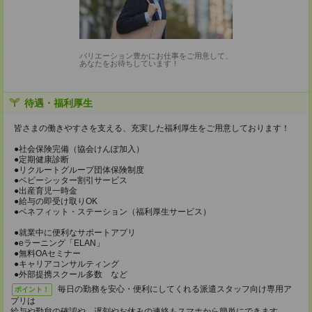
バリエーション豊かにお仕事をご用意して、
あなたをお待ちしています！
待遇・福利厚生
皆さまの働きやすさを支える、充実した福利厚生をご用意しております！
●社会保険完備（協会けんぽ加入）
●定期健康診断
●リクルートグループ団体保険制度
●ベビーシッター割引サービス
●出産育児一時金
●給与の即受け取りOK
●ベネフィット・ステーション（福利厚生サービス）
●就業中に便利なサポートアプリ
●eラーニング「ELAN」
●無料OAセミナー
●キャリアコンサルティング
●外部提携スクール多数 など
毎日の勤務を安心・便利にしてくれる派遣スタッフ向け専用ア
ポイント！
プリは
給与や勤怠の確認や、遅刻やお休みの連絡もスマホから簡単にできます。