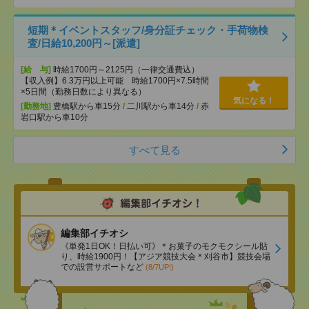
短期＊イベントスタッフ/身分証チェック・手荷物検
査/日給10,200円～[派遣]
[給 与]
時給1700円～2125円（一律交通費込）
【収入例】6.3万円以上可能 時給1700円×7.5時間
×5日間（勤務日数により異なる）
気になる！
[勤務地]
豊橋駅から車15分
/
二川駅から車14分
/
赤
岩口駅から車10分
すべて見る
編集部イチオシ
《単発1日OK！日払い可》＊お菓子のモクモクシール貼
り、時給1900円！【アジア競技大会＊刈谷市】競技会場
での設営サポートなど
(8/7UP!)