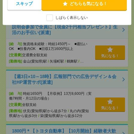
[交通費]
交通費全額支給
スキップ
どちらも気になる！
気になる！
[勤務地]
名古屋大学駅
/
千種駅
/
東山公園(愛知県)駅
/
…
しばらく表示しない
説明会参加で全員に【現金2千円相当プレゼント】生
活のお手伝い[派遣]
[給 与]
無資格未経験：時給1450円～ ■週払い
OK ■扶養内OK ■日収1万1600円以上
[交通費]
交通費全額支給
気になる！
[勤務地]
金山(愛知県)駅
/
矢場町駅
/
鶴舞駅
/
…
【週3日×10～18時】広報部門での広告デザイン＆会
社HP運営サポ[派遣]
[給 与]
時給1650円 【月収例】13万8,600円（実
働7時間・月12日の場合）
[交通費]
全額支給
気になる！
[勤務地]
伏見(愛知県)駅から徒歩7分
/
丸の内(愛知
県)駅から徒歩3分
/
栄(愛知県)駅から徒歩12分
1800円＊【トヨタ自動車】【10月開始】経験者大歓