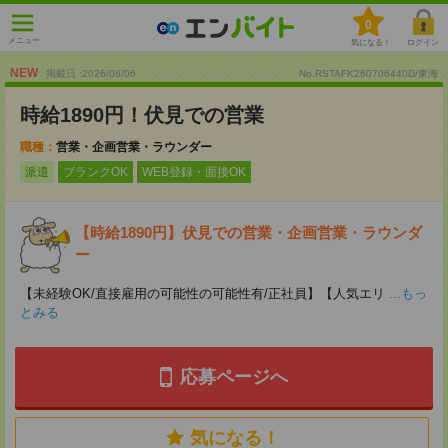
0
メニュー
気になる！
ログイン
NEW
掲載日 :2026
/
08
/
06
No.RSTAFK260706440D/東海
時給1890円！伏見での営業
職種：
営業・企画営業・ラウンダー
派遣
ブランクOK
WEB登録・面接OK
【時給1890円】伏見での営業・企画営業・ラウンダ
ー
【未経験OK/直接雇用の可能性の可能性有/正社員】【人気エリ
...もっ
とみる
応募ページへ
気になる！