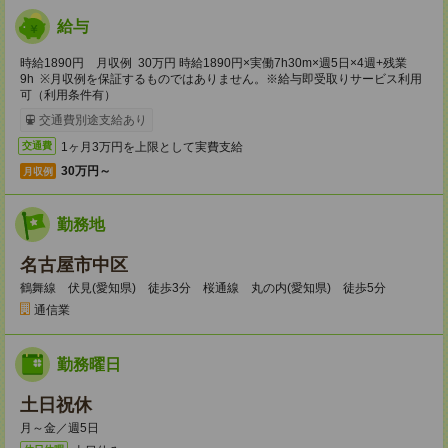
給与
時給1890円 月収例 30万円 時給1890円×実働7h30m×週5日×4週+残業
9h ※月収例を保証するものではありません。※給与即受取りサービス利用
可（利用条件有）
交通費別途支給あり
1ヶ月3万円を上限として実費支給
交通費
30万円～
月収例
勤務地
名古屋市中区
鶴舞線 伏見(愛知県) 徒歩3分 桜通線 丸の内(愛知県) 徒歩5分
通信業
勤務曜日
土日祝休
月～金／週5日