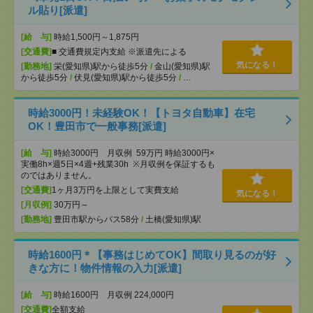
ル貼り[派遣]
[給 与]
時給1,500円～1,875円
[交通費]
■ 交通費規定内支給 ※派遣先による
気になる！
[勤務地]
栄(愛知県)駅から徒歩5分
/
金山(愛知県)駅
から徒歩5分
/
伏見(愛知県)駅から徒歩5分
/
…
時給3000円！未経験OK！【トヨタ自動車】在宅
OK！豊田市で一般事務[派遣]
[給 与]
時給3000円 月収例 59万円 時給3000円×
実働8h×週5日×4週+残業30h ※月収例を保証するも
のではありません。
[交通費]
1ヶ月3万円を上限として実費支給
気になる！
[月収例]
30万円～
[勤務地]
豊田市駅からバス58分
/
土橋(愛知県)駅
時給1600円＊【事務はじめてOK】間取り見るのが好
きな方に！物件情報の入力[派遣]
[給 与]
時給1600円 月収例 224,000円
[交通費]
全額支給