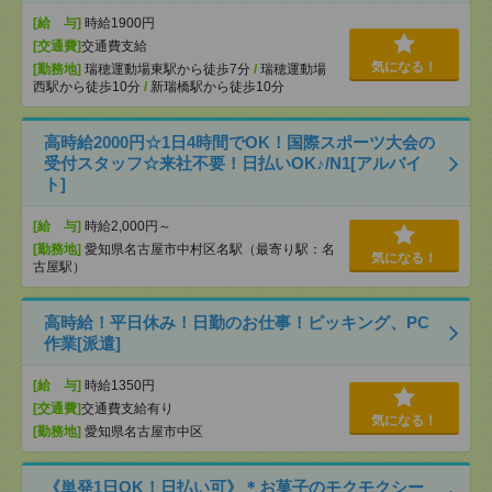
[給 与]
時給1900円
[交通費]
交通費支給
気になる！
[勤務地]
瑞穂運動場東駅から徒歩7分
/
瑞穂運動場
西駅から徒歩10分
/
新瑞橋駅から徒歩10分
高時給2000円☆1日4時間でOK！国際スポーツ大会の
受付スタッフ☆来社不要！日払いOK♪/N1[アルバイ
ト]
[給 与]
時給2,000円～
[勤務地]
愛知県名古屋市中村区名駅（最寄り駅：名
気になる！
古屋駅）
高時給！平日休み！日勤のお仕事！ピッキング、PC
作業[派遣]
[給 与]
時給1350円
[交通費]
交通費支給有り
気になる！
[勤務地]
愛知県名古屋市中区
《単発1日OK！日払い可》＊お菓子のモクモクシー