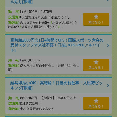
ル貼り[派遣]
[給 与]
時給1,500円～1,875円
[交通費]
■ 交通費規定内支給 ※派遣先による
気になる！
[勤務地]
名古屋駅から徒歩5分
/
名鉄名古屋駅から
徒歩5分
/
近鉄名古屋駅から徒歩5分
/
…
高時給2000円☆1日4時間でOK！国際スポーツ大会の
受付スタッフ☆来社不要！日払いOK♪/N1[アルバイ
ト]
[給 与]
時給2,000円～
[勤務地]
愛知県名古屋市中区金山（最寄り駅：金山
気になる！
駅）
給与即払いOK！高時給！日勤のお仕事！入出荷ピッ
キング[派遣]
[給 与]
時給1450円 【月収例】220000円以上
[交通費]
交通費支給有り
気になる！
[勤務地]
中村公園駅から徒歩9分