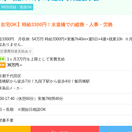
WEB登録・面接OK
在宅OK】時給3300円！水道橋での総務・人事・労務
給3300円 月収例 54万円 時給3300円×実働7h40m×週5日×4週+残業10h
はありません。
交通費別途支給あり
1ヶ月3万円を上限として実費支給
通費
30万円～
収例
京都千代田区
道橋駅から徒歩7分
/
九段下駅から徒歩4分
/
飯田橋駅
医薬品メ－カ－
:00-17:40（休憩60分）実働7時間40分
日～長期 ※開始日相談OK
歴書不要