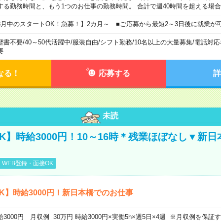
する勤務時間と、もう1つのお仕事の勤務時間。 合計で週40時間を超える場
8月中のスタートOK！急募！】2カ月～ ■ご応募から最短2～3日後に就業が
歴書不要
/
40～50代活躍中
/
服装自由
/
シフト勤務
/
10名以上の大量募集
/
電話対応
要
なる！
応募する
詳
未読
K】時給3000円！10～16時＊残業ほぼなし▼新
WEB登録・面接OK
K】時給3000円！新日本橋でのお仕事
給3000円 月収例 30万円 時給3000円×実働5h×週5日×4週 ※月収例を保