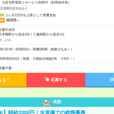
。※給与即受取りサービス利用可（利用条件有）
交通費別途支給あり
1ヶ月3万円を上限として実費支給
通費
30万円～
収例
京都中央区
日本橋駅から徒歩3分
/
三越前駅から徒歩1分
サ－ビス
0:00-16:00（休憩60分）実働5時間（残業少なめ！）
026年09月01日～長期 ※開始日相談OK ※9月～！
歴書不要
なる！
応募する
詳
未読
K】時給3300円！水道橋での総務事務