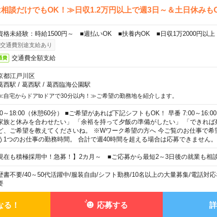
相談だけでもOK！≫日収1.2万円以上で週3日～＆土日休みも
資格未経験：時給1500円～ ■週払いOK ■扶養内OK ■日収1万2000円以上
交通費別途支給あり
交通費全額支給
通費
京都江戸川区
葛西駅
/
葛西駅
/
葛西臨海公園駅
≪自宅からドアtoドアで30分以内！≫ご希望の勤務地を紹介します。
00～18:00（休憩60分） ■ご希望があれば下記シフトもOK！ 早番 7:00～16:00 遅
家族と休みを合わせたい」 「余裕を持って夕飯の準備がしたい」 「できれば
ど、ご希望を教えてくださいね。 ※Wワーク希望の方へ 今ご覧のお仕事で希
う1つのお仕事の勤務時間。 合計で週40時間を超える場合は応募できません。
現在も積極採用中！急募！】2カ月～ ■ご応募から最短2～3日後の就業も相
歴書不要
/
40～50代活躍中
/
服装自由
/
シフト勤務
/
10名以上の大量募集
/
電話対応
要
なる！
応募する
詳