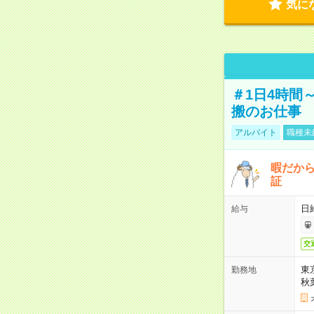
気に
＃1日4時間
搬のお仕事
アルバイト
職種未
暇だか
証
日
給与
交
東
勤務地
秋