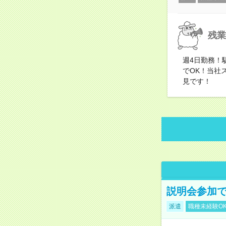
残業
週4日勤務！
でOK！当社
見です！
説明会参加で
派遣
職種未経験O