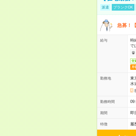
派遣
ブランクOK
急募！【
時
給与
で
交
月
東
勤務地
水
09
勤務時間
即
期間
履
特徴