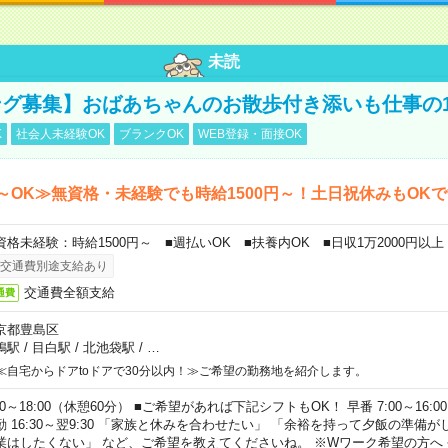
未読
グ募集】おばあちゃんのお散歩付き添いも仕事の
K
社会人未経験OK
ブランクOK
WEB登録・面接OK
～OK≫無資格・未経験でも時給1500円～！土日祝休みもOK
資格未経験：時給1500円～ ■週払いOK ■扶養内OK ■日収1万2000円以上
交通費別途支給あり
交通費全額支給
通費
京都豊島区
鴨駅
/
目白駅
/
北池袋駅
/
…
≪自宅からドアtoドアで30分以内！≫ご希望の勤務地を紹介します。
00～18:00（休憩60分） ■ご希望があれば下記シフトもOK！ 早番 7:00～16:00 遅
勤 16:30～翌9:30 「家族と休みを合わせたい」 「余裕を持って夕飯の準備
業はしたくない」 など、ご希望を教えてくださいね。 ※Wワーク希望の方へ