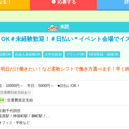
なる！
応募する
詳
未読
～OK＃未経験歓迎！＃日払い＊イベント会場でイ
経験OK
社会人未経験OK
大学生歓迎
ブランクOK
WEB登録・面接OK
ら明日だけ働きたい！など柔軟シフトで働き方選べます！早く
給：10000円～ 半日：5000円～ ■日払いOK！
交通費別途支給あり
交通費規定支給
通費
京都千代田区
葉原駅
/
神保町駅
/
麹町駅
/
…
オフィス・学校など