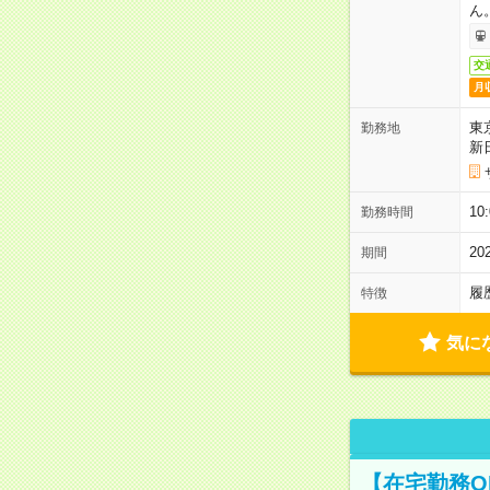
ん
交
月
東
勤務地
新
1
勤務時間
2
期間
履
特徴
気に
【在宅勤務O