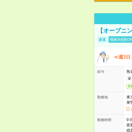
【オープニン
派遣
職種未経験O
≪週3日
無
給与
交
東
勤務地
巣
9:
勤務時間
夜
残