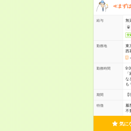
≪まずは
無
給与
交
東
勤務地
西
9:
勤務時間
「
な
も
【
期間
履
特徴
不
気に