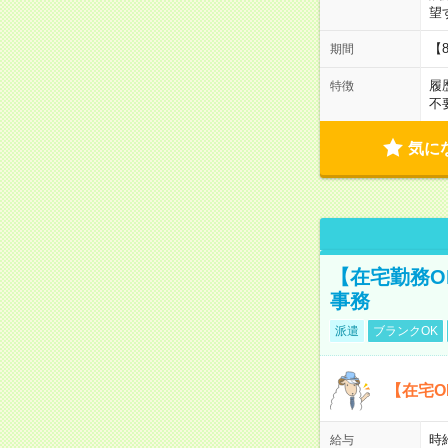
望
【
期間
履
特徴
不
気に
【在宅勤務O
事務
派遣
ブランクOK
【在宅O
時
給与