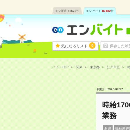
エン派遣
71570
件
エン バイト
82182
件
0
気になるリスト
保存した希
バイトTOP
関東
東京都
江戸川区
時
掲載日 :
2026
/
07
/
27
時給17
業務
派遣
職種未経