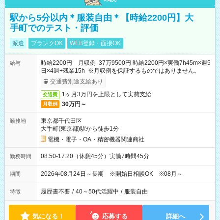
駅から5分以内＊服装自由＊【時給2200円】大
手町でのテスト・評価
派遣
ブランクOK
WEB登録・面接OK
時給2200円 月収例 37万9500円 時給2200円×実働7h45m×週5
給与
日×4週+残業15h ※月収例を保証するものではありません。
交通費別途支給あり
1ヶ月3万円を上限として実費支給
交通費
30万円～
月収例
東京都千代田区
勤務地
大手町(東京都)駅から徒歩1分
電機・電子・OA・精密機器関連商社
08:50-17:20（休憩45分）実働7時間45分
勤務時間
2026年08月24日～長期 ※開始日相談OK ※08月～
期間
履歴書不要
/
40～50代活躍中
/
服装自由
特徴
気になる！
応募する
詳細へ