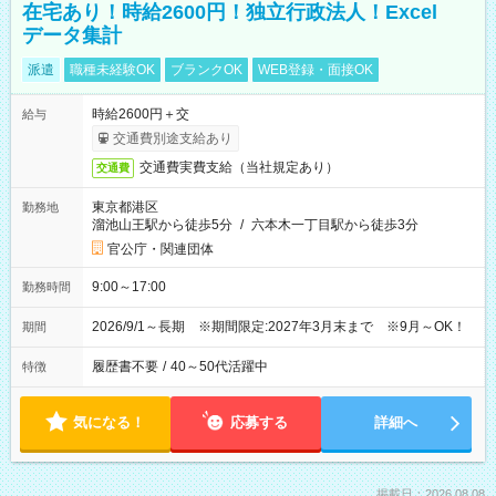
在宅あり！時給2600円！独立行政法人！Excel
データ集計
派遣
職種未経験OK
ブランクOK
WEB登録・面接OK
時給2600円＋交
給与
交通費別途支給あり
交通費実費支給（当社規定あり）
交通費
東京都港区
勤務地
溜池山王駅から徒歩5分
/
六本木一丁目駅から徒歩3分
官公庁・関連団体
9:00～17:00
勤務時間
2026/9/1～長期 ※期間限定:2027年3月末まで ※9月～OK！
期間
履歴書不要
/
40～50代活躍中
特徴
気になる！
応募する
詳細へ
掲載日：2026.08.08