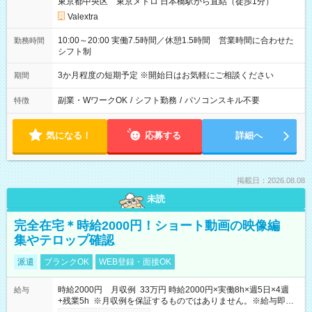
東京都中央区 東京メトロ 日本橋駅から直結（徒歩1分）
Valextra
10:00～20:00 実働7.5時間／休憩1.5時間 営業時間に合わせた
勤務時間
シフト制
3か月程度の短期予定 ※開始日はお気軽にご相談ください
期間
副業・WワークOK
/
シフト勤務
/
パソコンスキル不要
特徴
気になる！
応募する
詳細へ
掲載日：2026.08.08
未読
完全在宅＊時給2000円！ショート動画の映像編
集やテロップ確認
派遣
ブランクOK
WEB登録・面接OK
時給2000円 月収例 33万円 時給2000円×実働8h×週5日×4週
給与
+残業5h ※月収例を保証するものではありません。※給与即受