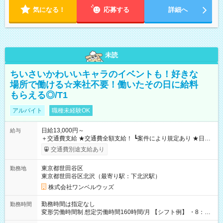
気になる！
応募する
詳細へ
未読
ちいさいかわいいキャラのイベントも！好きな
場所で働ける☆来社不要！働いたその日に給料
もらえる◎/T1
アルバイト
職種未経験OK
日給13,000円～
給与
＋交通費支給 ★交通費全額支給！ ┗案件により規定あり ★日払
いOK！（規定あり） ┗働いたその日に現金GET♪ お仕事後はコ
交通費別途支給あり
ンビニATMから 日払い分を引き落とせます！ 【試用期間】試
用期間なし
東京都世田谷区
勤務地
東京都世田谷区北沢（最寄り駅：下北沢駅）
株式会社ワンベルウッズ
勤務時間は指定なし
勤務時間
変形労働時間制 想定労働時間160時間/月 【シフト例】 ・8：00
～21：00