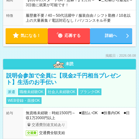
【8月中のスタートOK！急募！】2カ月～ ■ご応募から最短2～
期間
ね。 ※Wワーク希望の方へ 今ご覧のお仕事で希望する勤務時間
3日後に就業が可能です！
と、もう1つのお仕事の勤務時間。 合計で週40時間を超える場
合は応募できません。
履歴書不要
/
40～50代活躍中
/
服装自由
/
シフト勤務
/
10名以
特徴
上の大量募集
/
電話対応なし
/
パソコンスキル不要
気になる！
応募する
詳細へ
掲載日：2026.08.08
未読
説明会参加で全員に【現金2千円相当プレゼン
ト】生活のお手伝い
派遣
職種未経験OK
社会人未経験OK
ブランクOK
WEB登録・面接OK
無資格未経験：時給1500円～ ■週払いOK ■扶養内OK ■日
給与
収1万2000円以上
交通費別途支給あり
交通費全額支給
交通費