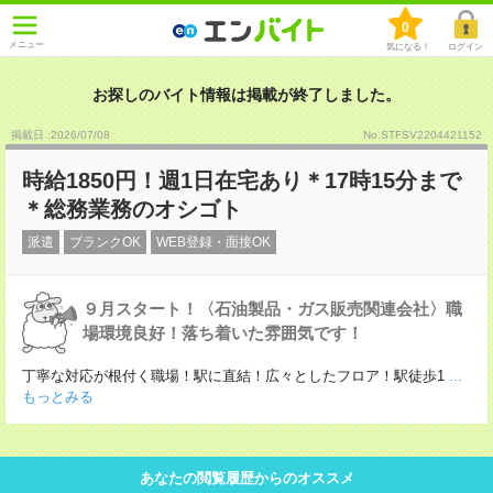
0
メニュー
気になる！
ログイン
お探しのバイト情報は掲載が終了しました。
掲載日 :2026
/
07
/
08
No.STFSV2204421152
時給1850円！週1日在宅あり＊17時15分まで
＊総務業務のオシゴト
派遣
ブランクOK
WEB登録・面接OK
９月スタート！〈石油製品・ガス販売関連会社〉職
場環境良好！落ち着いた雰囲気です！
丁寧な対応が根付く職場！駅に直結！広々としたフロア！駅徒歩1
...
もっとみる
あなたの閲覧履歴からのオススメ