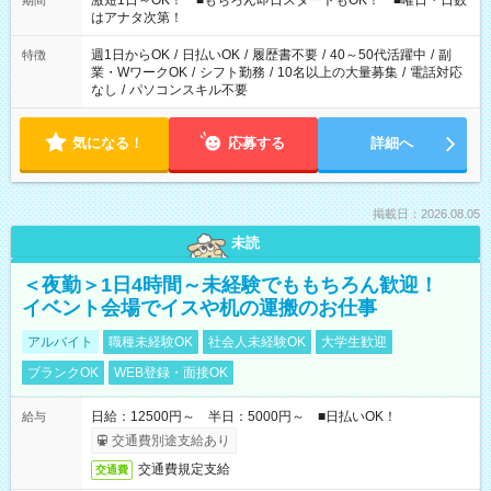
激短1日～OK！ ■もちろん即日スタートもOK！ ■曜日・日数
期間
はアナタ次第！
週1日からOK
/
日払いOK
/
履歴書不要
/
40～50代活躍中
/
副
特徴
業・WワークOK
/
シフト勤務
/
10名以上の大量募集
/
電話対応
なし
/
パソコンスキル不要
気になる！
応募する
詳細へ
掲載日：2026.08.05
未読
＜夜勤＞1日4時間～未経験でももちろん歓迎！
イベント会場でイスや机の運搬のお仕事
アルバイト
職種未経験OK
社会人未経験OK
大学生歓迎
ブランクOK
WEB登録・面接OK
日給：12500円～ 半日：5000円～ ■日払いOK！
給与
交通費別途支給あり
交通費規定支給
交通費