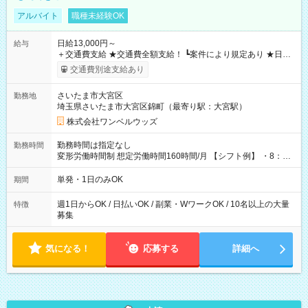
アルバイト
職種未経験OK
日給13,000円～
給与
＋交通費支給 ★交通費全額支給！ ┗案件により規定あり ★日払
いOK！（規定あり） ┗働いたその日に現金GET♪ お仕事後はコ
交通費別途支給あり
ンビニATMから 日払い分を引き落とせます！ 【試用期間】試
用期間なし
さいたま市大宮区
勤務地
埼玉県さいたま市大宮区錦町（最寄り駅：大宮駅）
株式会社ワンベルウッズ
勤務時間は指定なし
勤務時間
変形労働時間制 想定労働時間160時間/月 【シフト例】 ・8：00
～21：00
単発・1日のみOK
期間
週1日からOK / 日払いOK / 副業・WワークOK / 10名以上の大量
特徴
募集
気になる！
応募する
詳細へ