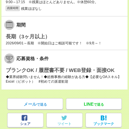
9:00～17:15 ※残業はほとんどありません。※休憩60分。
残業ほぼなし
残業時間
期間
長期（3ヶ月以上）
2026/09/01～長期 ※開始日はご相談可能です！ ※9月～！
応募資格・条件
ブランクOK / 履歴書不要 / WEB登録・面接OK
◆業界経験問いません！◆総務事務の経験がある方◆【必要なOAスキル】
Excel（ピボット） #初めての派遣歓迎
メール
LINE
で送る
で送る
シェア
ツイート
ブックマーク