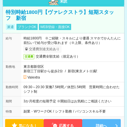
未読
特別時給1800円【ヴァレクストラ】短期スタッ
フ 新宿
派遣
ブランクOK
WEB登録・面接OK
時給1800円 ※ご経験・スキルにより優遇 スマホでかんたんに
給与
前払いで給与が受け取れます（※上限、条件あり）
交通費別途支給あり
交通費全額支給（規定あり）
交通費
東京都新宿区
勤務地
新宿三丁目駅から徒歩2分
/
新宿(東京メトロ)駅
Valextra
09:30～20:30 実働7.5時間／休憩1.5時間 営業時間に合わせた
勤務時間
シフト制
3か月程度の短期予定 ※開始日はお気軽にご相談ください
期間
副業・WワークOK
/
シフト勤務
/
パソコンスキル不要
特徴
気になる！
応募する
詳細へ