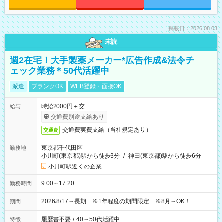
掲載日：2026.08.03
未読
週2在宅！大手製薬メーカー*広告作成&法令チ
ェック業務＊50代活躍中
派遣
ブランクOK
WEB登録・面接OK
時給2000円＋交
給与
交通費別途支給あり
交通費実費支給（当社規定あり）
交通費
東京都千代田区
勤務地
小川町(東京都)駅から徒歩3分
/
神田(東京都)駅から徒歩6分
小川町駅近くの企業
9:00～17:20
勤務時間
2026/8/17～長期 ※1年程度の期間限定 ※8月～OK！
期間
履歴書不要
/
40～50代活躍中
特徴