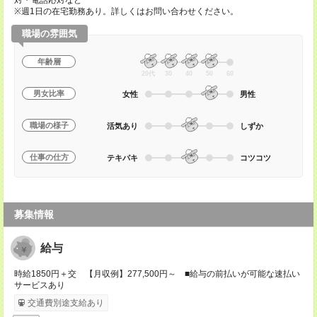
対・電話応対など
※週1日の在宅勤務あり。詳しくはお問い合わせください。
職場の雰囲気
年齢層
20代
30
40
50
60
男女比率
女性
男性
職場の様子
活気あり
しずか
仕事の仕方
テキパキ
コツコツ
募集情報
給与
時給1850円＋交 【月収例】277,500円～ ■給与の前払いが可能な速払い
サービスあり
交通費別途支給あり