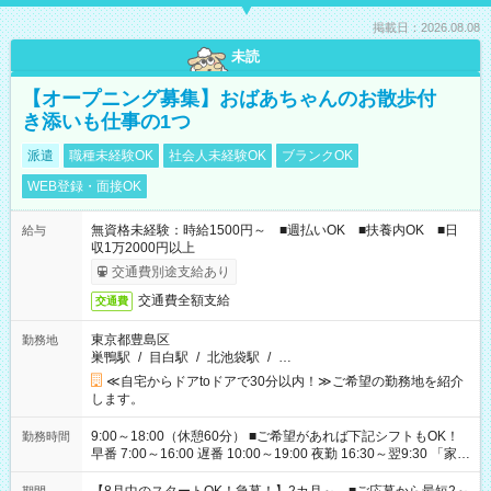
掲載日：2026.08.08
未読
【オープニング募集】おばあちゃんのお散歩付
き添いも仕事の1つ
派遣
職種未経験OK
社会人未経験OK
ブランクOK
WEB登録・面接OK
無資格未経験：時給1500円～ ■週払いOK ■扶養内OK ■日
給与
収1万2000円以上
交通費別途支給あり
交通費全額支給
交通費
東京都豊島区
勤務地
巣鴨駅
/
目白駅
/
北池袋駅
/
…
≪自宅からドアtoドアで30分以内！≫ご希望の勤務地を紹介
します。
9:00～18:00（休憩60分） ■ご希望があれば下記シフトもOK！
勤務時間
早番 7:00～16:00 遅番 10:00～19:00 夜勤 16:30～翌9:30 「家族
と休みを合わせたい」 「余裕を持って夕飯の準備がしたい」
「できれば残業はしたくない」 など、ご希望を教えてください