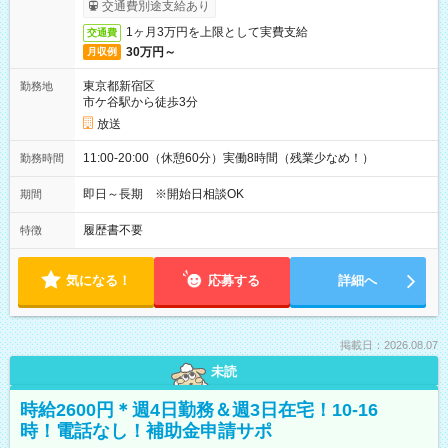
取りサービス利用可（利用条件有）
交通費別途支給あり
1ヶ月3万円を上限として実費支給
交通費
30万円～
月収例
東京都新宿区
勤務地
市ケ谷駅から徒歩3分
放送
11:00-20:00（休憩60分）実働8時間（残業少なめ！）
勤務時間
即日～長期 ※開始日相談OK
期間
履歴書不要
特徴
気になる！
応募する
詳細へ
掲載日：2026.08.07
未読
時給2600円＊週4日勤務＆週3日在宅！10-16
時！電話なし！補助金申請サポ