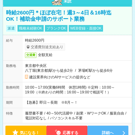
未読
時給2600円＊ほぼ在宅！週3～4日＆16時迄
OK！補助金申請のサポート業務
派遣
職種未経験OK
ブランクOK
WEB登録・面接OK
時給2600円
給与
交通費別途支給あり
全額支給
交通費
東京都中央区
勤務地
八丁堀(東京都)駅から徒歩2分
/
茅場町駅から徒歩6分
建設業界向けのAIサービスの提供など
10:00～17:00(実働6時間 休憩1時間) ※定時：10:00～
勤務時間
19:00（※終わりの時間：16:00～19:00で相談可！）
【急募】即日～長期 ※8月～！
期間
履歴書不要
/
40～50代活躍中
/
副業・WワークOK
/
服装自由
/
特徴
電話対応なし
/
パソコンスキル不要
気になる！
応募する
詳細へ