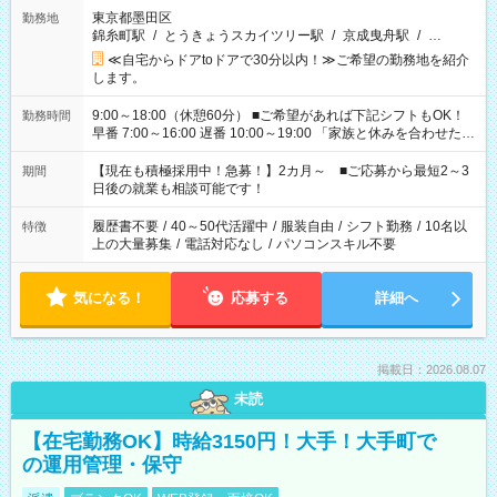
東京都墨田区
勤務地
錦糸町駅
/
とうきょうスカイツリー駅
/
京成曳舟駅
/
…
≪自宅からドアtoドアで30分以内！≫ご希望の勤務地を紹介
します。
9:00～18:00（休憩60分） ■ご希望があれば下記シフトもOK！
勤務時間
早番 7:00～16:00 遅番 10:00～19:00 「家族と休みを合わせた
い」 「余裕を持って夕飯の準備がしたい」 「できれば残業はし
たくない」 など、ご希望を教えてくださいね。 ※Wワーク希望
【現在も積極採用中！急募！】2カ月～ ■ご応募から最短2～3
期間
の方へ 今ご覧のお仕事で希望する勤務時間と、もう1つのお仕事
日後の就業も相談可能です！
の勤務時間。 合計で週40時間を超える場合は応募できません。
履歴書不要
/
40～50代活躍中
/
服装自由
/
シフト勤務
/
10名以
特徴
上の大量募集
/
電話対応なし
/
パソコンスキル不要
気になる！
応募する
詳細へ
掲載日：2026.08.07
未読
【在宅勤務OK】時給3150円！大手！大手町で
の運用管理・保守