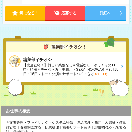
気になる！
応募する
詳細へ
編集部イチオシ
【完全在宅！】難しい業務なし＆電話なし！ゆっくりの11
時～時短＊データ入力・事務、＜SEKAI NO OWARI＊8月15
日・16日＞ドーム公演のサポートバイトなど
(8/7UP!)
お仕事の概要
＊文書管理・ファイリング・システム登録｜備品管理・発注｜入館証・備蓄
品管理｜各種調査対応｜伝票処理｜秘書サポート業務｜郵便物対応・来客応