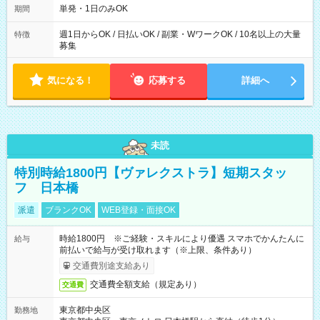
単発・1日のみOK
期間
週1日からOK / 日払いOK / 副業・WワークOK / 10名以上の大量
特徴
募集
気になる！
応募する
詳細へ
未読
特別時給1800円【ヴァレクストラ】短期スタッ
フ 日本橋
派遣
ブランクOK
WEB登録・面接OK
時給1800円 ※ご経験・スキルにより優遇 スマホでかんたんに
給与
前払いで給与が受け取れます（※上限、条件あり）
交通費別途支給あり
交通費全額支給（規定あり）
交通費
東京都中央区
勤務地