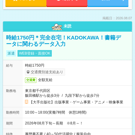
掲載日：2026.08.07
未読
時給1750円＊完全在宅！KADOKAWA！書籍デ
ータに関わるデータ入力
派遣
WEB登録・面接OK
時給1750円
給与
交通費別途支給あり
全額支給
交通費
東京都千代田区
勤務地
飯田橋駅から徒歩3分
/
九段下駅から徒歩7分
【大手出版社】出版事業・ゲーム事業・アニメ・映像事業
10:00～18:00(実働7時間 休憩1時間)
勤務時間
2026年08月下旬～長期 ※8月～！
期間
履歴書不要
/
40～50代活躍中
/
服装自由
特徴