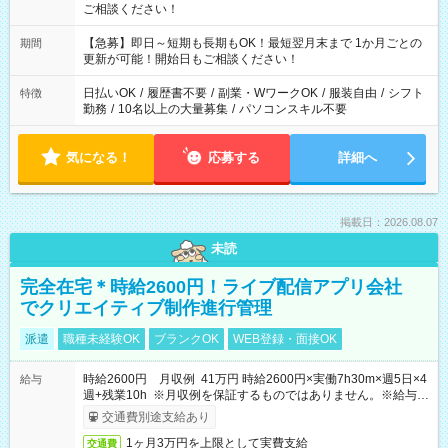
ご相談ください！
【急募】即日～短期も長期もOK！最短翌月末まで 1か月ごとの
期間
更新が可能！開始日もご相談ください！
日払いOK
/
履歴書不要
/
副業・WワークOK
/
服装自由
/
シフト
特徴
勤務
/
10名以上の大量募集
/
パソコンスキル不要
気になる！
応募する
詳細へ
掲載日：2026.08.07
未読
完全在宅＊時給2600円！ライブ配信アプリ会社
でクリエイティブ制作進行管理
派遣
職種未経験OK
ブランクOK
WEB登録・面接OK
時給2600円 月収例 41万円 時給2600円×実働7h30m×週5日×4
給与
週+残業10h ※月収例を保証するものではありません。※給与即
受取りサービス利用可（利用条件有）
交通費別途支給あり
1ヶ月3万円を上限として実費支給
交通費