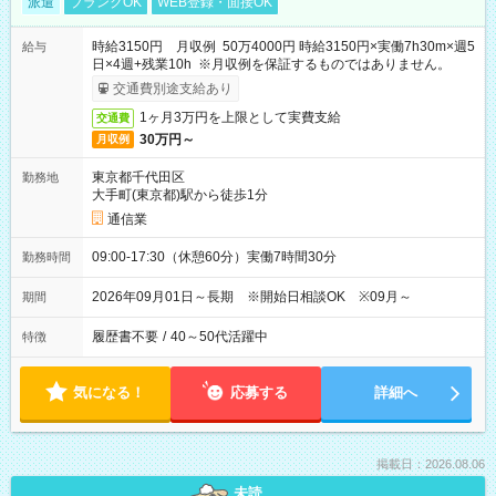
派遣
ブランクOK
WEB登録・面接OK
時給3150円 月収例 50万4000円 時給3150円×実働7h30m×週5
給与
日×4週+残業10h ※月収例を保証するものではありません。
交通費別途支給あり
1ヶ月3万円を上限として実費支給
交通費
30万円～
月収例
東京都千代田区
勤務地
大手町(東京都)駅から徒歩1分
通信業
09:00-17:30（休憩60分）実働7時間30分
勤務時間
2026年09月01日～長期 ※開始日相談OK ※09月～
期間
履歴書不要
/
40～50代活躍中
特徴
気になる！
応募する
詳細へ
掲載日：2026.08.06
未読