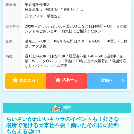
東京都千代田区
勤務地
秋葉原駅
/
神保町駅
/
麹町駅
/
…
オフィス・学校など
20:00～24：00 22：00～翌7:00 …など1日4時間～OK！ その他
勤務時間
シフトもございます！ お気軽にご相談ください！
激短1日～OK！ ■もちろん即日スタートもOK！ ■曜日・日数
期間
はアナタ次第！
週1日からOK
/
日払いOK
/
履歴書不要
/
40～50代活躍中
/
副
特徴
業・WワークOK
/
シフト勤務
/
10名以上の大量募集
/
電話対応
なし
/
パソコンスキル不要
気になる！
応募する
詳細へ
未読
ちいさいかわいいキャラのイベントも！好きな
場所で働ける☆来社不要！働いたその日に給料
もらえる◎/T1