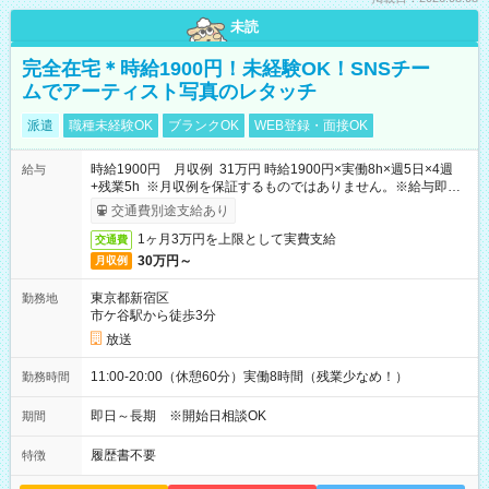
未読
完全在宅＊時給1900円！未経験OK！SNSチー
ムでアーティスト写真のレタッチ
派遣
職種未経験OK
ブランクOK
WEB登録・面接OK
時給1900円 月収例 31万円 時給1900円×実働8h×週5日×4週
給与
+残業5h ※月収例を保証するものではありません。※給与即受
取りサービス利用可（利用条件有）
交通費別途支給あり
1ヶ月3万円を上限として実費支給
交通費
30万円～
月収例
東京都新宿区
勤務地
市ケ谷駅から徒歩3分
放送
11:00-20:00（休憩60分）実働8時間（残業少なめ！）
勤務時間
即日～長期 ※開始日相談OK
期間
履歴書不要
特徴