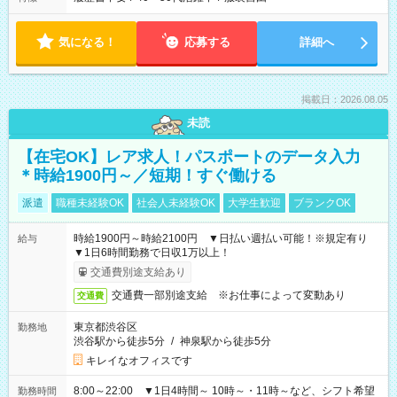
気になる！
応募する
詳細へ
掲載日：2026.08.05
未読
【在宅OK】レア求人！パスポートのデータ入力
＊時給1900円～／短期！すぐ働ける
派遣
職種未経験OK
社会人未経験OK
大学生歓迎
ブランクOK
時給1900円～時給2100円 ▼日払い週払い可能！※規定有り
給与
▼1日6時間勤務で日収1万以上！
交通費別途支給あり
交通費一部別途支給 ※お仕事によって変動あり
交通費
東京都渋谷区
勤務地
渋谷駅から徒歩5分
/
神泉駅から徒歩5分
キレイなオフィスです
8:00～22:00 ▼1日4時間～ 10時～・11時～など、シフト希望
勤務時間