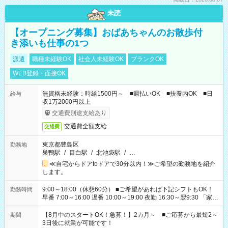
未読
【オープニング募集】おばあちゃんのお散歩付
き添いも仕事の1つ
派遣
職種未経験OK
社会人未経験OK
ブランクOK
WEB登録・面接OK
無資格未経験：時給1500円～ ■週払いOK ■扶養内OK ■日
給与
収1万2000円以上
交通費別途支給あり
交通費全額支給
交通費
東京都豊島区
勤務地
巣鴨駅
/
目白駅
/
北池袋駅
/
…
≪自宅からドアtoドアで30分以内！≫ご希望の勤務地を紹介
します。
9:00～18:00（休憩60分） ■ご希望があれば下記シフトもOK！
勤務時間
早番 7:00～16:00 遅番 10:00～19:00 夜勤 16:30～翌9:30 「家族
と休みを合わせたい」 「余裕を持って夕飯の準備がしたい」
「できれば残業はしたくない」 など、ご希望を教えてください
【8月中のスタートOK！急募！】2カ月～ ■ご応募から最短2～
期間
ね。 ※Wワーク希望の方へ 今ご覧のお仕事で希望する勤務時間
3日後に就業が可能です！