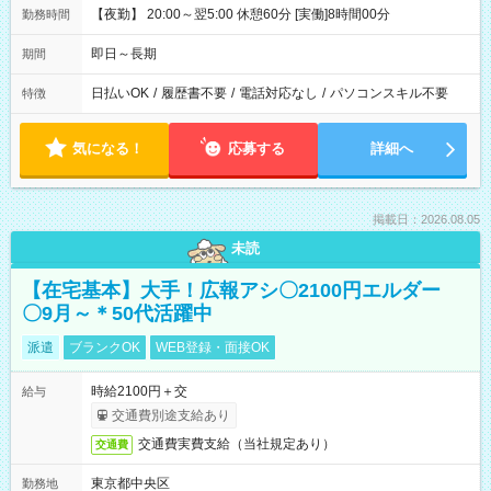
【夜勤】 20:00～翌5:00 休憩60分 [実働]8時間00分
勤務時間
即日～長期
期間
日払いOK
/
履歴書不要
/
電話対応なし
/
パソコンスキル不要
特徴
気になる！
応募する
詳細へ
掲載日：2026.08.05
未読
【在宅基本】大手！広報アシ〇2100円エルダー
〇9月～＊50代活躍中
派遣
ブランクOK
WEB登録・面接OK
時給2100円＋交
給与
交通費別途支給あり
交通費実費支給（当社規定あり）
交通費
東京都中央区
勤務地