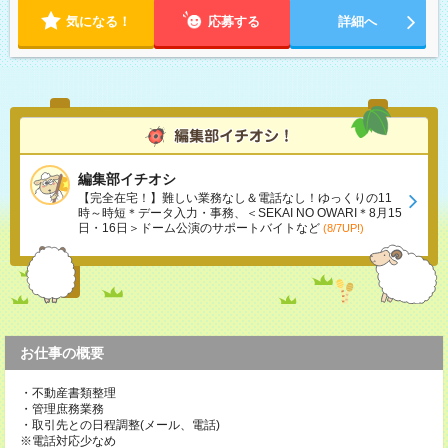
気になる！
応募する
詳細へ
編集部イチオシ
【完全在宅！】難しい業務なし＆電話なし！ゆっくりの11
時～時短＊データ入力・事務、＜SEKAI NO OWARI＊8月15
日・16日＞ドーム公演のサポートバイトなど
(8/7UP!)
お仕事の概要
・不動産書類整理
・管理庶務業務
・取引先との日程調整(メール、電話)
※電話対応少なめ