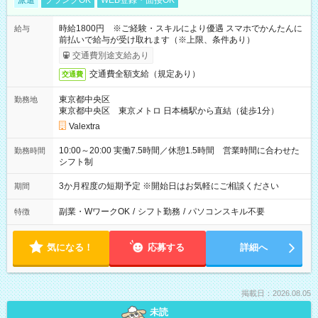
派遣
ブランクOK
WEB登録・面接OK
時給1800円 ※ご経験・スキルにより優遇 スマホでかんたんに
給与
前払いで給与が受け取れます（※上限、条件あり）
交通費別途支給あり
交通費全額支給（規定あり）
交通費
東京都中央区
勤務地
東京都中央区 東京メトロ 日本橋駅から直結（徒歩1分）
Valextra
10:00～20:00 実働7.5時間／休憩1.5時間 営業時間に合わせた
勤務時間
シフト制
3か月程度の短期予定 ※開始日はお気軽にご相談ください
期間
副業・WワークOK
/
シフト勤務
/
パソコンスキル不要
特徴
気になる！
応募する
詳細へ
掲載日：2026.08.05
未読