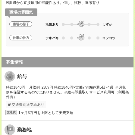
※派遣から直接雇用の可能性あり。但し、試験、選考有り
職場の雰囲気
職場の様子
活気あり
しずか
仕事の仕方
テキパキ
コツコツ
募集情報
給与
時給1840円 月収例 28万円 時給1840円×実働7h40m×週5日×4週 ※月収
例を保証するものではありません。※給与即受取りサービス利用可（利用条
件有）
交通費別途支給あり
1ヶ月3万円を上限として実費支給
交通費
勤務地