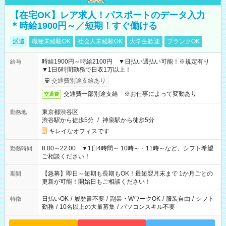
【在宅OK】レア求人！パスポートのデータ入力
＊時給1900円～／短期！すぐ働ける
派遣
職種未経験OK
社会人未経験OK
大学生歓迎
ブランクOK
時給1900円～時給2100円 ▼日払い週払い可能！※規定有り
給与
▼1日6時間勤務で日収1万以上！
交通費別途支給あり
交通費一部別途支給 ※お仕事によって変動あり
交通費
東京都渋谷区
勤務地
渋谷駅から徒歩5分
/
神泉駅から徒歩5分
キレイなオフィスです
8:00～22:00 ▼1日4時間～ 10時～・11時～など、シフト希望
勤務時間
ご相談ください！
【急募】即日～短期も長期もOK！最短翌月末まで 1か月ごとの
期間
更新が可能！開始日もご相談ください！
日払いOK
/
履歴書不要
/
副業・WワークOK
/
服装自由
/
シフト
特徴
勤務
/
10名以上の大量募集
/
パソコンスキル不要