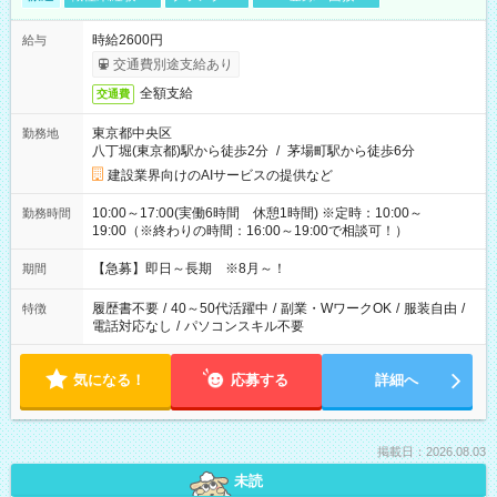
時給2600円
給与
交通費別途支給あり
全額支給
交通費
東京都中央区
勤務地
八丁堀(東京都)駅から徒歩2分
/
茅場町駅から徒歩6分
建設業界向けのAIサービスの提供など
10:00～17:00(実働6時間 休憩1時間) ※定時：10:00～
勤務時間
19:00（※終わりの時間：16:00～19:00で相談可！）
【急募】即日～長期 ※8月～！
期間
履歴書不要
/
40～50代活躍中
/
副業・WワークOK
/
服装自由
/
特徴
電話対応なし
/
パソコンスキル不要
気になる！
応募する
詳細へ
掲載日：2026.08.03
未読