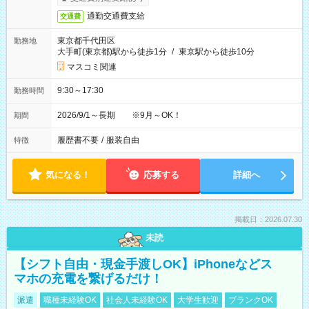
通勤交通費支給
交通費
東京都千代田区
勤務地
大手町(東京都)駅から徒歩1分
/
東京駅から徒歩10分
マスコミ関連
9:30～17:30
勤務時間
2026/9/1～長期 ※9月～OK！
期間
履歴書不要
/
服装自由
特徴
気になる！
応募する
詳細へ
掲載日：2026.07.30
未読
【シフト自由・現金手渡しOK】iPhoneなどス
マホの充電を繋げるだけ！
派遣
職種未経験OK
社会人未経験OK
大学生歓迎
ブランクOK