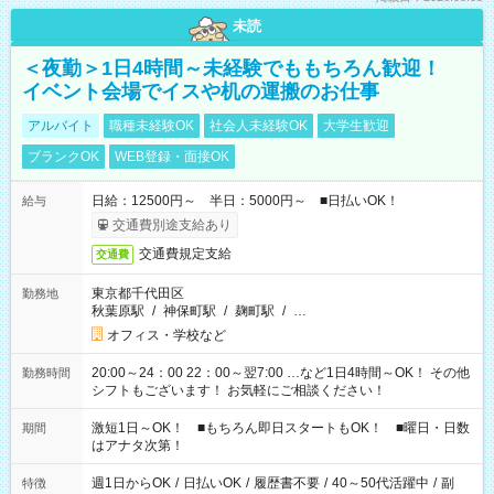
未読
＜夜勤＞1日4時間～未経験でももちろん歓迎！
イベント会場でイスや机の運搬のお仕事
アルバイト
職種未経験OK
社会人未経験OK
大学生歓迎
ブランクOK
WEB登録・面接OK
日給：12500円～ 半日：5000円～ ■日払いOK！
給与
交通費別途支給あり
交通費規定支給
交通費
東京都千代田区
勤務地
秋葉原駅
/
神保町駅
/
麹町駅
/
…
オフィス・学校など
20:00～24：00 22：00～翌7:00 …など1日4時間～OK！ その他
勤務時間
シフトもございます！ お気軽にご相談ください！
激短1日～OK！ ■もちろん即日スタートもOK！ ■曜日・日数
期間
はアナタ次第！
週1日からOK
/
日払いOK
/
履歴書不要
/
40～50代活躍中
/
副
特徴