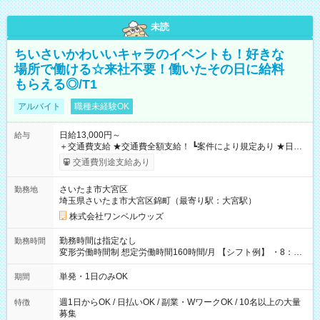
未読
ちいさいかわいいキャラのイベントも！好きな
場所で働ける☆来社不要！働いたその日に給料
もらえる◎/T1
アルバイト
職種未経験OK
日給13,000円～
給与
＋交通費支給 ★交通費全額支給！ ┗案件により規定あり ★日払
いOK！（規定あり） ┗働いたその日に現金GET♪ お仕事後はコ
交通費別途支給あり
ンビニATMから 日払い分を引き落とせます！ 【試用期間】試
用期間なし
さいたま市大宮区
勤務地
埼玉県さいたま市大宮区錦町（最寄り駅：大宮駅）
株式会社ワンベルウッズ
勤務時間は指定なし
勤務時間
変形労働時間制 想定労働時間160時間/月 【シフト例】 ・8：00
～21：00
単発・1日のみOK
期間
週1日からOK / 日払いOK / 副業・WワークOK / 10名以上の大量
特徴
募集