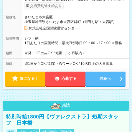
※勤務回数により昇給あり 【即給（前払い）オプションあ
交通費別途支給あり
り！】 希望される場合、勤務から1週間ほどで給与の一部を受け
取れます。 ※手数料418円がかかります。 【過去試験日の収入
さいたま市大宮区
勤務地
例】 ・河合塾模擬試験 8:30～17:30（休憩1時間） 時給1,300円
埼玉県埼玉県さいたま市大宮区錦町（最寄り駅：大宮駅）
×8時間＝日収10,400円＋交通費 ※当日の役割により時給＋100
円の場合あり ・国家試験 7:00～13:30（休憩なし） 時給1,300
株式会社全国試験運営センター
円（役割手当＋100円）×6時間＝日収8,400円＋交通費 【試用期
間】試用期間なし
シフト制
勤務時間
1日あたりの実働時間：最大7時間/日 09：00～17：00 ※勤務時
間は 試験により異なります。
単発・1日のみOK / 短期（1ヶ月以内）
期間
週1日からOK / 副業・WワークOK / 10名以上の大量募集
特徴
気になる！
応募する
詳細へ
未読
特別時給1800円【ヴァレクストラ】短期スタッ
フ 日本橋