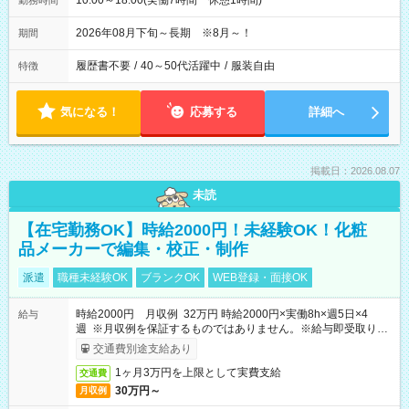
10:00～18:00(実働7時間 休憩1時間)
勤務時間
2026年08月下旬～長期 ※8月～！
期間
履歴書不要
/
40～50代活躍中
/
服装自由
特徴
気になる！
応募する
詳細へ
掲載日：2026.08.07
未読
【在宅勤務OK】時給2000円！未経験OK！化粧
品メーカーで編集・校正・制作
派遣
職種未経験OK
ブランクOK
WEB登録・面接OK
時給2000円 月収例 32万円 時給2000円×実働8h×週5日×4
給与
週 ※月収例を保証するものではありません。※給与即受取りサ
ービス利用可（利用条件有）
交通費別途支給あり
1ヶ月3万円を上限として実費支給
交通費
30万円～
月収例