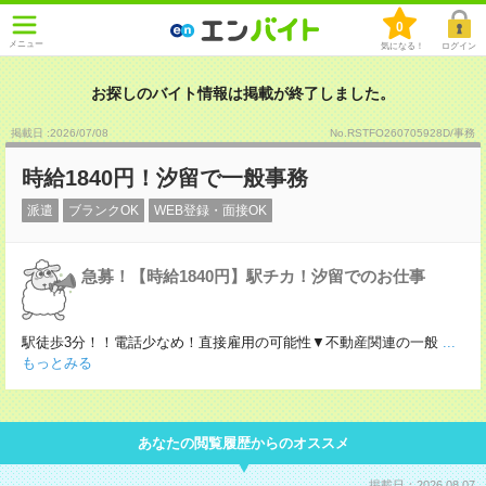
0
メニュー
気になる！
ログイン
お探しのバイト情報は掲載が終了しました。
掲載日 :2026
/
07
/
08
No.RSTFO260705928D/事務
時給1840円！汐留で一般事務
派遣
ブランクOK
WEB登録・面接OK
急募！【時給1840円】駅チカ！汐留でのお仕事
駅徒歩3分！！電話少なめ！直接雇用の可能性▼不動産関連の一般
...
もっとみる
あなたの閲覧履歴からのオススメ
掲載日：2026.08.07