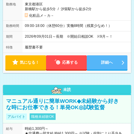
東京都港区
勤務地
新橋駅から徒歩5分
/
汐留駅から徒歩2分
化粧品メ－カ－
09:00-18:00（休憩60分）実働8時間（残業少なめ！）
勤務時間
2026年09月01日～長期 ※開始日相談OK ※9月～！
期間
履歴書不要
特徴
気になる！
応募する
詳細へ
未読
マニュアル通りに簡単WORK◆未経験から好き
な時にお仕事できる！単発OK◎試験監督
アルバイト
職種未経験OK
時給1,300円～
給与
★交通費一部支給 時給1,300円～ ※試験・役割により手当あり