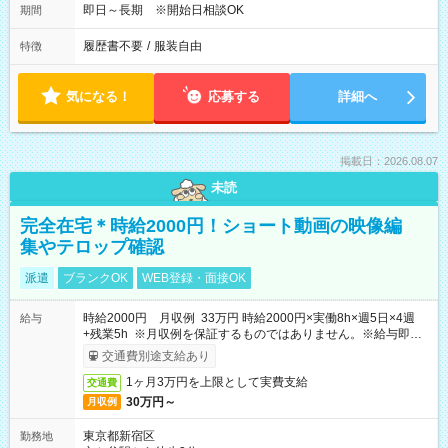
即日～長期 ※開始日相談OK
期間
履歴書不要
/
服装自由
特徴
気になる！
応募する
詳細へ
掲載日：2026.08.07
未読
完全在宅＊時給2000円！ショート動画の映像編
集やテロップ確認
派遣
ブランクOK
WEB登録・面接OK
時給2000円 月収例 33万円 時給2000円×実働8h×週5日×4週
給与
+残業5h ※月収例を保証するものではありません。※給与即受
取りサービス利用可（利用条件有）
交通費別途支給あり
1ヶ月3万円を上限として実費支給
交通費
30万円～
月収例
東京都新宿区
勤務地