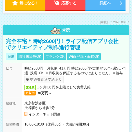
気になる！
応募する
詳細へ
掲載日：2026.08.07
未読
完全在宅＊時給2600円！ライブ配信アプリ会社
でクリエイティブ制作進行管理
派遣
職種未経験OK
ブランクOK
WEB登録・面接OK
時給2600円 月収例 41万円 時給2600円×実働7h30m×週5日×4
給与
週+残業10h ※月収例を保証するものではありません。※給与即
受取りサービス利用可（利用条件有）
交通費別途支給あり
1ヶ月3万円を上限として実費支給
交通費
30万円～
月収例
東京都渋谷区
勤務地
渋谷駅から徒歩1分
インターネット関連
10:00-18:30（休憩60分）実働7時間30分
勤務時間