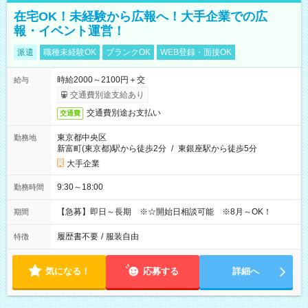
在宅OK！未経験から広報へ！大手企業での広
報・イベント運営！
派遣
職種未経験OK
ブランクOK
WEB登録・面接OK
時給2000～2100円＋交
給与
交通費別途支給あり
交通費別途お支払い
交通費
東京都中央区
勤務地
新富町(東京都)駅から徒歩2分
/
東銀座駅から徒歩5分
大手企業
9:30～18:00
勤務時間
【急募】即日～長期 ※☆開始日相談可能 ※8月～OK！
期間
履歴書不要
/
服装自由
特徴
気になる！
応募する
詳細へ