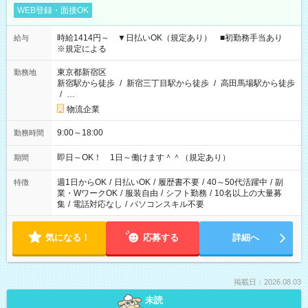
WEB登録・面接OK
時給1414円～ ▼日払いOK（規定あり） ■初勤務手当あり
給与
※規定による
東京都新宿区
勤務地
新宿駅から徒歩
/
新宿三丁目駅から徒歩
/
高田馬場駅から徒歩
/
…
物流企業
9:00～18:00
勤務時間
即日～OK！ 1日～働けます＾＾（規定あり）
期間
週1日からOK
/
日払いOK
/
履歴書不要
/
40～50代活躍中
/
副
特徴
業・WワークOK
/
服装自由
/
シフト勤務
/
10名以上の大量募
集
/
電話対応なし
/
パソコンスキル不要
気になる！
応募する
詳細へ
掲載日：2026.08.03
未読