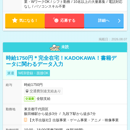
業・WワークOK
/
シフト勤務
/
10名以上の大量募集
/
電話対応
なし
/
パソコンスキル不要
気になる！
応募する
詳細へ
掲載日：2026.08.07
未読
時給1750円＊完全在宅！KADOKAWA！書籍デ
ータに関わるデータ入力
派遣
WEB登録・面接OK
時給1750円
給与
交通費別途支給あり
全額支給
交通費
東京都千代田区
勤務地
飯田橋駅から徒歩3分
/
九段下駅から徒歩7分
【大手出版社】出版事業・ゲーム事業・アニメ・映像事業