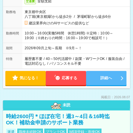
全額支給
交通費
東京都中央区
勤務地
八丁堀(東京都)駅から徒歩2分
/
茅場町駅から徒歩6分
建設業界向けのAIサービスの提供など
10:00～16:00(実働5時間 休憩1時間) ※定時：10:00～
勤務時間
19:00（※終わりの時間：16:00～19:00で相談可！）
2026年09月上旬～長期 ※9月～！
期間
履歴書不要
/
40～50代活躍中
/
副業・WワークOK
/
服装自由
/
特徴
電話対応なし
/
パソコンスキル不要
気になる！
応募する
詳細へ
掲載日：2026.08.07
未読
時給2600円＊ほぼ在宅！週3～4日＆16時迄
OK！補助金申請のサポート業務
派遣
職種未経験OK
ブランクOK
WEB登録・面接OK