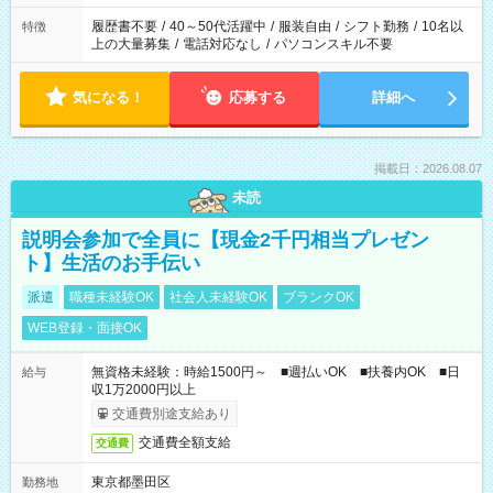
と、もう1つのお仕事の勤務時間。 合計で週40時間を超える場
合は応募できません。
履歴書不要
/
40～50代活躍中
/
服装自由
/
シフト勤務
/
10名以
特徴
上の大量募集
/
電話対応なし
/
パソコンスキル不要
気になる！
応募する
詳細へ
掲載日：2026.08.07
未読
説明会参加で全員に【現金2千円相当プレゼン
ト】生活のお手伝い
派遣
職種未経験OK
社会人未経験OK
ブランクOK
WEB登録・面接OK
無資格未経験：時給1500円～ ■週払いOK ■扶養内OK ■日
給与
収1万2000円以上
交通費別途支給あり
交通費全額支給
交通費
東京都墨田区
勤務地