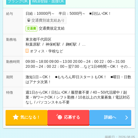
ブランクOK
WEB登録・面接OK
日給：10000円～ 半日：5000円～ ■日払いOK！
給与
交通費別途支給あり
交通費規定支給
交通費
東京都千代田区
勤務地
秋葉原駅
/
神保町駅
/
麹町駅
/
…
オフィス・学校など
09:00～18:00 09:00～13:00 20:00～24：00 22：00～31:00
勤務時間
20:00～24：00 22：00～翌7:00 …など1日4時間～OK！ その他
シフトもございます！ お気軽にご相談ください！
激短1日～OK！ ■もちろん即日スタートもOK！ ■曜日・日数
期間
はアナタ次第！
週1日からOK
/
日払いOK
/
履歴書不要
/
40～50代活躍中
/
副
特徴
業・WワークOK
/
シフト勤務
/
10名以上の大量募集
/
電話対応
なし
/
パソコンスキル不要
気になる！
応募する
詳細へ
掲載日：2026.08.05