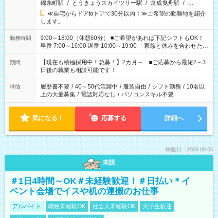
錦糸町駅
/
とうきょうスカイツリー駅
/
京成曳舟駅
/
…
≪自宅からドアtoドアで30分以内！≫ご希望の勤務地を紹介
します。
9:00～18:00（休憩60分） ■ご希望があれば下記シフトもOK！
勤務時間
早番 7:00～16:00 遅番 10:00～19:00 「家族と休みを合わせた
い」 「余裕を持って夕飯の準備がしたい」 「できれば残業はし
たくない」 など、ご希望を教えてくださいね。 ※Wワーク希望
【現在も積極採用中！急募！】2カ月～ ■ご応募から最短2～3
期間
の方へ 今ご覧のお仕事で希望する勤務時間と、もう1つのお仕事
日後の就業も相談可能です！
の勤務時間。 合計で週40時間を超える場合は応募できません。
履歴書不要
/
40～50代活躍中
/
服装自由
/
シフト勤務
/
10名以
特徴
上の大量募集
/
電話対応なし
/
パソコンスキル不要
気になる！
応募する
詳細へ
掲載日：2026.08.06
未読
＃1日4時間～OK＃未経験歓迎！＃日払い＊イ
ベント会場でイスや机の運搬のお仕事
アルバイト
職種未経験OK
社会人未経験OK
大学生歓迎