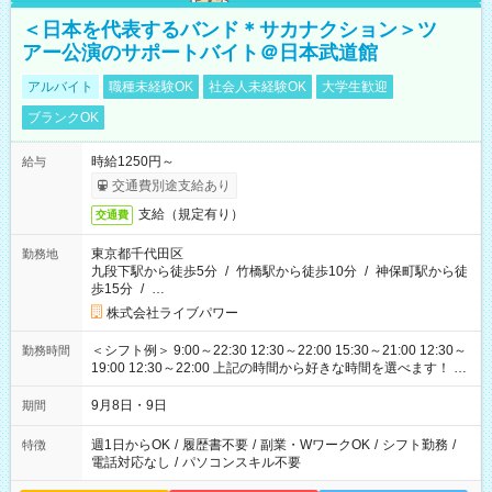
＜日本を代表するバンド＊サカナクション＞ツ
アー公演のサポートバイト＠日本武道館
アルバイト
職種未経験OK
社会人未経験OK
大学生歓迎
ブランクOK
時給1250円～
給与
交通費別途支給あり
支給（規定有り）
交通費
東京都千代田区
勤務地
九段下駅から徒歩5分
/
竹橋駅から徒歩10分
/
神保町駅から徒
歩15分
/
…
株式会社ライブパワー
＜シフト例＞ 9:00～22:30 12:30～22:00 15:30～21:00 12:30～
勤務時間
19:00 12:30～22:00 上記の時間から好きな時間を選べます！ ※
時間は変更となる可能性があります
9月8日・9日
期間
週1日からOK
/
履歴書不要
/
副業・WワークOK
/
シフト勤務
/
特徴
電話対応なし
/
パソコンスキル不要