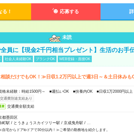
なる！
応募する
詳
未読
全員に【現金2千円相当プレゼント】生活のお手
K
社会人未経験OK
ブランクOK
WEB登録・面接OK
相談だけでもOK！≫日収1.2万円以上で週3日～＆土日休みも
資格未経験：時給1500円～ ■週払いOK ■扶養内OK ■日収1万2000円以上
交通費別途支給あり
交通費全額支給
通費
京都墨田区
糸町駅
/
とうきょうスカイツリー駅
/
京成曳舟駅
/
…
≪自宅からドアtoドアで30分以内！≫ご希望の勤務地を紹介します。