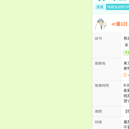
派遣
職種未経験O
≪週3日
無
給与
交
東
勤務地
巣
9:
勤務時間
夜
残
望
【
期間
履
特徴
不