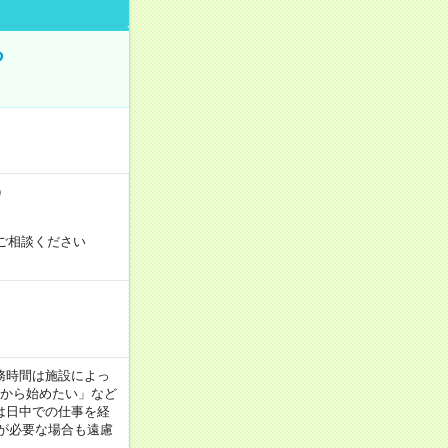
る
）
ご相談ください
！
 ※勤務時間は施設によっ
間から始めたい」など
は日中での仕事を経
が必要な場合も遠慮