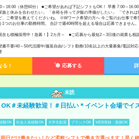
00～18:00（休憩60分） ■ご希望があれば下記シフトもOK！ 早番 7:00～16:00 遅
家族と休みを合わせたい」 「余裕を持って夕飯の準備がしたい」 「できれば
ど、ご希望を教えてくださいね。 ※Wワーク希望の方へ 今ご覧のお仕事で希
う1つのお仕事の勤務時間。 合計で週40時間を超える場合は応募できません。
現在も積極採用中！急募！】2カ月～ ■ご応募から最短2～3日後の就業も相
歴書不要
/
40～50代活躍中
/
服装自由
/
シフト勤務
/
10名以上の大量募集
/
電話対応
要
なる！
応募する
詳
未読
～OK＃未経験歓迎！＃日払い＊イベント会場でイ
経験OK
社会人未経験OK
大学生歓迎
ブランクOK
WEB登録・面接OK
ら明日だけ働きたい！など柔軟シフトで働き方選べます！早く