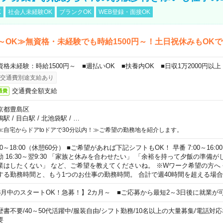
K
社会人未経験OK
ブランクOK
WEB登録・面接OK
～OK≫無資格・未経験でも時給1500円～！土日祝休みもOK
資格未経験：時給1500円～ ■週払いOK ■扶養内OK ■日収1万2000円以上
交通費別途支給あり
交通費全額支給
通費
京都豊島区
鴨駅
/
目白駅
/
北池袋駅
/
…
≪自宅からドアtoドアで30分以内！≫ご希望の勤務地を紹介します。
00～18:00（休憩60分） ■ご希望があれば下記シフトもOK！ 早番 7:00～16:00 遅
勤 16:30～翌9:30 「家族と休みを合わせたい」 「余裕を持って夕飯の準備
業はしたくない」 など、ご希望を教えてくださいね。 ※Wワーク希望の方へ
する勤務時間と、もう1つのお仕事の勤務時間。 合計で週40時間を超える場
8月中のスタートOK！急募！】2カ月～ ■ご応募から最短2～3日後に就業が
歴書不要
/
40～50代活躍中
/
服装自由
/
シフト勤務
/
10名以上の大量募集
/
電話対応
要