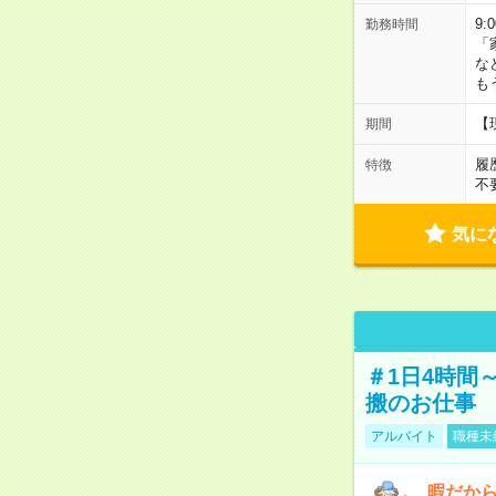
9:
勤務時間
「
な
も
【
期間
履
特徴
不
気に
＃1日4時間
搬のお仕事
アルバイト
職種未
暇だか