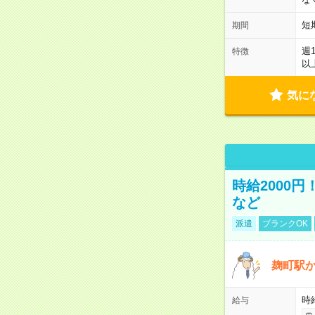
短
期間
週
特徴
以
気に
時給2000
など
派遣
ブランクOK
麹町駅
時
給与