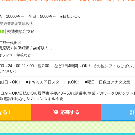
給：10000円～ 半日：5000円～ ■日払いOK！
交通費別途支給あり
交通費規定支給
通費
京都千代田区
葉原駅
/
神保町駅
/
麹町駅
/
…
オフィス・学校など
0:00～24：00 22：00～翌7:00 …など1日4時間～OK！ その他シフトもござ
ください！
短1日～OK！ ■もちろん即日スタートもOK！ ■曜日・日数はアナタ次第！
1日からOK
/
日払いOK
/
履歴書不要
/
40～50代活躍中
/
副業・WワークOK
/
シフト
集
/
電話対応なし
/
パソコンスキル不要
なる！
応募する
詳