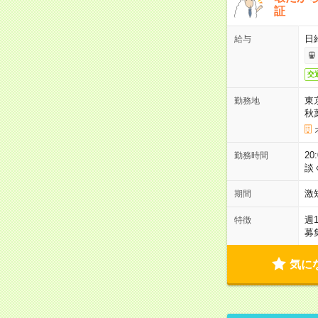
証
日
給与
交
東
勤務地
秋
2
勤務時間
談
激
期間
週
特徴
募
気に