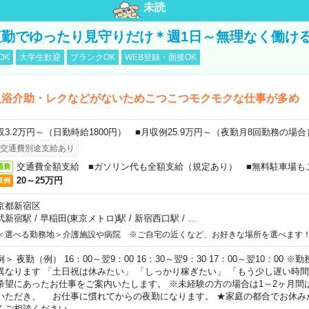
未読
勤でゆったり見守りだけ＊週1日～無理なく働け
OK
大学生歓迎
ブランクOK
WEB登録・面接OK
入浴介助・レクなどがないためこつこつモクモクな仕事が多め
収3.2万円～（日勤時給1800円） ■月収例25.9万円～（夜勤月8回勤務の場合
交通費別途支給あり
交通費全額支給 ■ガソリン代も全額支給（規定あり） ■無料駐車場も
通費
20～25万円
収例
京都新宿区
武新宿駅
/
早稲田(東京メトロ)駅
/
新宿西口駅
/
…
＜選べる勤務地＞介護施設や病院 ※ご自宅の近くなど、お好きな場所を選べます
例＞ 夜勤（例） 16：00～翌9：00 16：30～翌9：30 17：00～翌10：00
異なります 「土日祝は休みたい」 「しっかり稼ぎたい」 「もう少し遅い時
希望にあったお仕事をご案内いたします。 ※未経験の方の場合は1～2ヶ月間
いただき、 お仕事に慣れてからの夜勤になります。 ★家庭の都合でお休み
くご相談ください。