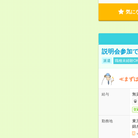
気に
説明会参加で
派遣
職種未経験O
≪まずは
無
給与
交
東
勤務地
錦