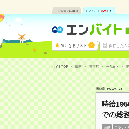
エン派遣
74686
件
エン バイト
82531
件
0
気になるリスト
保存した希
バイトTOP
関東
東京都
千代田区
時
掲載日 :
2026
/
07
/
08
時給19
での総
派遣
ブランク