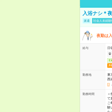
入浴ナシ＊夜
派遣
社会人未経験
夜勤は
日
給与
交
月
東
勤務地
西
＜
勤務時間
て
ご
験
な