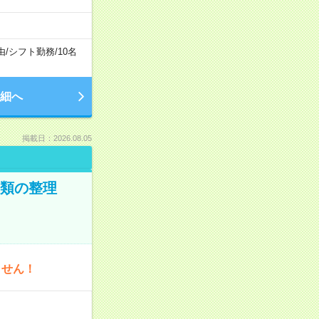
由
/
シフト勤務
/
10名
細へ
掲載日：2026.08.05
書類の整理
ません！