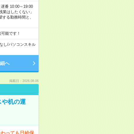
番 10:00～19:00
残業はしたくない」
望する勤務時間と、
談可能です！
なし
/
パソコンスキル
細へ
掲載日：2026.08.06
スや机の運
終わっても日給保