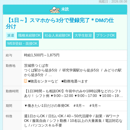
掲載日：2026.08.08
未読
【1日～】スマホから3分で登録完了＊DMの仕
分け
派遣
職種未経験OK
社会人未経験OK
大学生歓迎
ブランクOK
WEB登録・面接OK
時給1,500円～1,875円
給与
茨城県つくば市
勤務地
つくば駅から徒歩5分
/
研究学園駅から徒歩5分
/
みどりの駅
から徒歩5分
/
…
■物流センターなど ■勤務地選べます
【1日3時間～も相談OK!】午前中のみや18時以降などのシフト
勤務時間
あり！ シフト例 ▼9:00～12:00 ▼9:00～17:00 ▼10:00～19:00
▼18:00～21:00
▼働きたい1日だけの単発OK ＃8月～ ＃9月～
期間
週1日からOK
/
日払いOK
/
40～50代活躍中
/
副業・Wワーク
特徴
OK
/
服装自由
/
シフト勤務
/
10名以上の大量募集
/
電話対応な
し
/
パソコンスキル不要