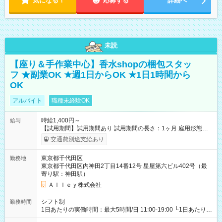
気になる！
応募する
詳細へ
未読
【座り＆手作業中心】香水shopの梱包スタッ
フ ★副業OK ★週1日からOK ★1日1時間から
OK
アルバイト
職種未経験OK
時給1,400円～
給与
【試用期間】試用期間あり 試用期間の長さ：1ヶ月 雇用形態、
給与は本採用時と同じです。
交通費別途支給あり
東京都千代田区
勤務地
東京都千代田区内神田2丁目14番12号 星屋第六ビル402号（最
寄り駅：神田駅）
Ａｌｌｅｙ株式会社
シフト制
勤務時間
1日あたりの実働時間：最大5時間/日 11:00-19:00 └1日あたりの
実働時間：1-5時間 └上記の時間帯内であれば、いつでも勤務可