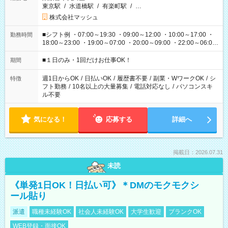
東京駅
/
水道橋駅
/
有楽町駅
/
…
株式会社マッシュ
■シフト例 ・07:00～19:30 ・09:00～12:00 ・10:00～17:00 ・
勤務時間
18:00～23:00 ・19:00～07:00 ・20:00～09:00 ・22:00～06:00
etc ★最短で3時間で5,120円のお仕事から 15時間で2万円近く稼
げるお仕事も！ ご希望のお時間に合わせてご紹介！ ※シフトは
■１日のみ・1回だけお仕事OK！
期間
現場によって異なります。 ※勿論、休憩時間はあるのでご安心
ください！
週1日からOK
/
日払いOK
/
履歴書不要
/
副業・WワークOK
/
シ
特徴
フト勤務
/
10名以上の大量募集
/
電話対応なし
/
パソコンスキ
ル不要
気になる！
応募する
詳細へ
掲載日：2026.07.31
未読
《単発1日OK！日払い可》＊DMのモクモクシ
ール貼り
派遣
職種未経験OK
社会人未経験OK
大学生歓迎
ブランクOK
WEB登録・面接OK