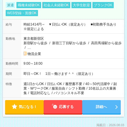
派遣
職種未経験OK
社会人未経験OK
大学生歓迎
ブランクOK
WEB登録・面接OK
時給1414円～ ▼日払いOK（規定あり） ■初勤務手当あり
給与
※規定による
東京都新宿区
勤務地
新宿駅から徒歩
/
新宿三丁目駅から徒歩
/
高田馬場駅から徒歩
/
…
物流企業
9:00～18:00
勤務時間
即日～OK！ 1日～働けます＾＾（規定あり）
期間
週1日からOK
/
日払いOK
/
履歴書不要
/
40～50代活躍中
/
副
特徴
業・WワークOK
/
服装自由
/
シフト勤務
/
10名以上の大量募
集
/
電話対応なし
/
パソコンスキル不要
気になる！
応募する
詳細へ
掲載日：2026.08.03