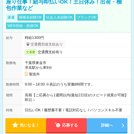
座り仕事！給与即払いOK！土日休み！出荷・梱
包作業など
派遣
職種未経験OK
社会人未経験OK
ブランクOK
WEB登録・面接OK
時給1300円
給与
交通費別途支給あり
交通費支給有り
交通費
千葉県東金市
勤務地
求名駅から車9分
製造外
9:00～18:00 ※表記のうち実働8時間です。
勤務時間
長期【ご応募から1週間以内(最短2日目)のスピード就業が可能】
期間
即日～
日払いOK
/
履歴書不要
/
電話対応なし
/
パソコンスキル不要
特徴
気になる！
応募する
詳細へ