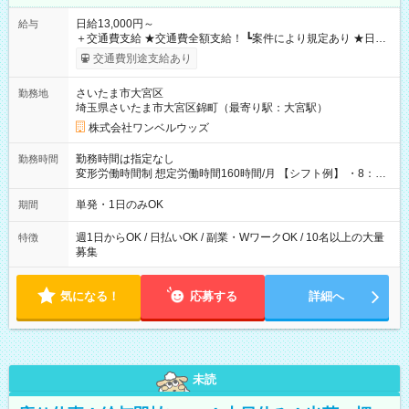
日給13,000円～
給与
＋交通費支給 ★交通費全額支給！ ┗案件により規定あり ★日払
いOK！（規定あり） ┗働いたその日に現金GET♪ お仕事後はコ
交通費別途支給あり
ンビニATMから 日払い分を引き落とせます！ 【試用期間】試
用期間なし
さいたま市大宮区
勤務地
埼玉県さいたま市大宮区錦町（最寄り駅：大宮駅）
株式会社ワンベルウッズ
勤務時間は指定なし
勤務時間
変形労働時間制 想定労働時間160時間/月 【シフト例】 ・8：00
～21：00
単発・1日のみOK
期間
週1日からOK / 日払いOK / 副業・WワークOK / 10名以上の大量
特徴
募集
気になる！
応募する
詳細へ
未読