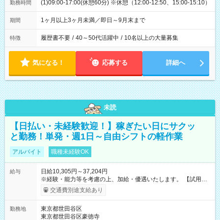
(1)09:00-17:00(休憩60分) ※休憩（12:00-12:50、15:00-15:10）
勤務時間
1ヶ月以上3ヶ月未満／即日～9月末まで
期間
履歴書不要
/
40～50代活躍中
/
10名以上の大量募集
特徴
気になる！
応募する
詳細へ
未読
【日払い・未経験歓迎！】稼ぎたい日にサクッ
と勤務！単発・週1日～自由シフトの軽作業
アルバイト
職種未経験OK
日給10,305円～37,204円
給与
※経験・能力等を考慮の上、加給・優遇いたします。 【試用期
間】試用期間なし
交通費別途支給あり
東京都世田谷区
勤務地
東京都世田谷区豪徳寺