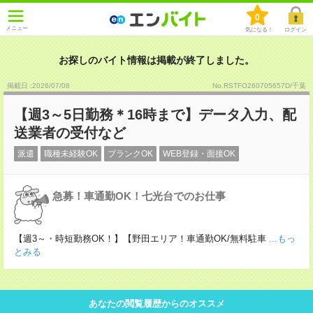
0
メニュー
気になる！
ログイン
お探しのバイト情報は掲載が終了しました。
掲載日 :2026
/
07
/
08
No.RSTFO260705657D/千葉
【週3～5日勤務＊16時まで】データ入力、配
送業者の受付など
派遣
職種未経験OK
ブランクOK
WEB登録・面接OK
急募！車通勤OK！七光台でのお仕事
【週3～・時短勤務OK！】【野田エリア！車通勤OK/無料駐車
...もっ
とみる
あなたの閲覧履歴からのオススメ