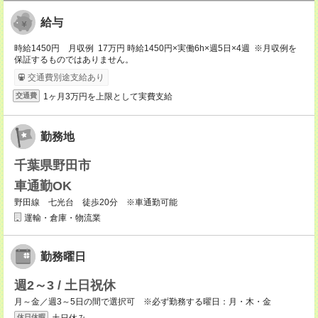
給与
時給1450円 月収例 17万円 時給1450円×実働6h×週5日×4週 ※月収例を
保証するものではありません。
交通費別途支給あり
1ヶ月3万円を上限として実費支給
交通費
勤務地
千葉県野田市
車通勤OK
野田線 七光台 徒歩20分 ※車通勤可能
運輸・倉庫・物流業
勤務曜日
週2～3 / 土日祝休
月～金／週3～5日の間で選択可 ※必ず勤務する曜日：月・木・金
土日休み
休日休暇