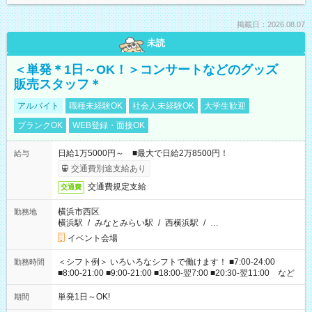
掲載日：2026.08.07
未読
＜単発＊1日～OK！＞コンサートなどのグッズ
販売スタッフ＊
アルバイト
職種未経験OK
社会人未経験OK
大学生歓迎
ブランクOK
WEB登録・面接OK
日給1万5000円～ ■最大で日給2万8500円！
給与
交通費別途支給あり
交通費規定支給
交通費
横浜市西区
勤務地
横浜駅
/
みなとみらい駅
/
西横浜駅
/
…
イベント会場
＜シフト例＞ いろいろなシフトで働けます！ ■7:00-24:00
勤務時間
■8:00-21:00 ■9:00-21:00 ■18:00-翌7:00 ■20:30-翌11:00 など
単発1日～OK!
期間