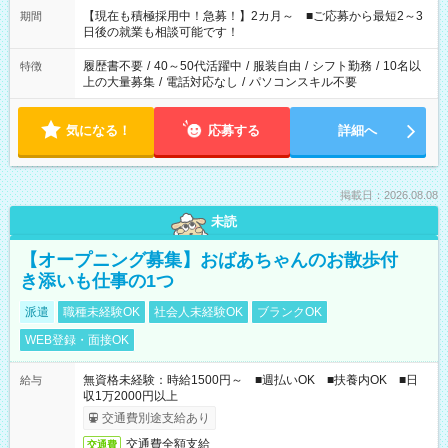
たくない」 など、ご希望を教えてくださいね。 ※Wワーク希望
【現在も積極採用中！急募！】2カ月～ ■ご応募から最短2～3
期間
の方へ 今ご覧のお仕事で希望する勤務時間と、もう1つのお仕事
日後の就業も相談可能です！
の勤務時間。 合計で週40時間を超える場合は応募できません。
履歴書不要
/
40～50代活躍中
/
服装自由
/
シフト勤務
/
10名以
特徴
上の大量募集
/
電話対応なし
/
パソコンスキル不要
気になる！
応募する
詳細へ
掲載日：2026.08.08
未読
【オープニング募集】おばあちゃんのお散歩付
き添いも仕事の1つ
派遣
職種未経験OK
社会人未経験OK
ブランクOK
WEB登録・面接OK
無資格未経験：時給1500円～ ■週払いOK ■扶養内OK ■日
給与
収1万2000円以上
交通費別途支給あり
交通費全額支給
交通費