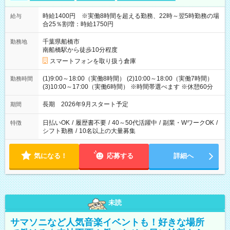
時給1400円 ※実働8時間を超える勤務、22時～翌5時勤務の場
給与
合25％割増：時給1750円
千葉県船橋市
勤務地
南船橋駅から徒歩10分程度
スマートフォンを取り扱う倉庫
(1)9:00～18:00（実働8時間） (2)10:00～18:00（実働7時間）
勤務時間
(3)10:00～17:00（実働6時間） ※時間帯選べます ※休憩60分
長期 2026年9月スタート予定
期間
日払いOK
/
履歴書不要
/
40～50代活躍中
/
副業・WワークOK
/
特徴
シフト勤務
/
10名以上の大量募集
気になる！
応募する
詳細へ
未読
サマソニなど人気音楽イベントも！好きな場所