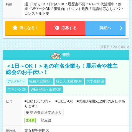
週1日からOK
/
日払いOK
/
履歴書不要
/
40～50代活躍中
/
副
特徴
業・WワークOK
/
服装自由
/
シフト勤務
/
電話対応なし
/
パソ
コンスキル不要
気になる！
応募する
詳細へ
掲載日：2026.08.08
未読
＜1日～OK！＞あの有名企業も！展示会や株主
総会のお手伝い！
アルバイト
職種未経験OK
社会人未経験OK
大学生歓迎
ブランクOK
WEB登録・面接OK
■日給16,840円～ ■日払いOK ■実働3時間5,120円のお仕事あ
給与
ります！
交通費別途支給あり
一部支給
交通費
東京都千代田区
勤務地