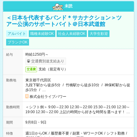
未読
＜日本を代表するバンド＊サカナクション＞ツ
アー公演のサポートバイト＠日本武道館
アルバイト
職種未経験OK
社会人未経験OK
大学生歓迎
ブランクOK
時給1250円～
給与
交通費別途支給あり
支給（規定有り）
交通費
東京都千代田区
勤務地
九段下駅から徒歩5分
/
竹橋駅から徒歩10分
/
神保町駅から徒
歩15分
/
…
株式会社ライブパワー
＜シフト例＞ 9:00～22:30 12:30～22:00 15:30～21:00 12:30～
勤務時間
19:00 12:30～22:00 上記の時間から好きな時間を選べます！ ※
時間は変更となる可能性があります
9月8日・9日
期間
週1日からOK
/
履歴書不要
/
副業・WワークOK
/
シフト勤務
/
特徴