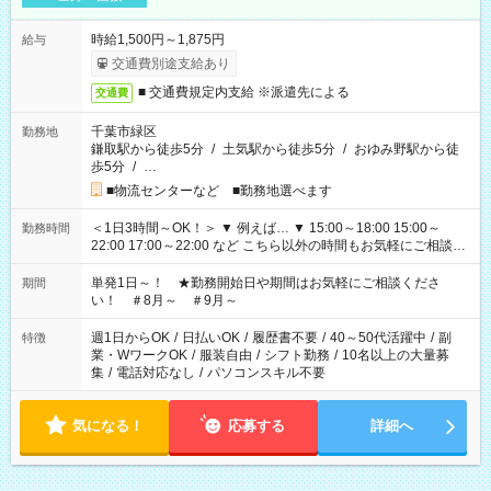
時給1,500円～1,875円
給与
交通費別途支給あり
■ 交通費規定内支給 ※派遣先による
交通費
千葉市緑区
勤務地
鎌取駅から徒歩5分
/
土気駅から徒歩5分
/
おゆみ野駅から徒
歩5分
/
…
■物流センターなど ■勤務地選べます
＜1日3時間～OK！＞ ▼ 例えば… ▼ 15:00～18:00 15:00～
勤務時間
22:00 17:00～22:00 など こちら以外の時間もお気軽にご相談く
ださい！
単発1日～！ ★勤務開始日や期間はお気軽にご相談くださ
期間
い！ ＃8月～ ＃9月～
週1日からOK
/
日払いOK
/
履歴書不要
/
40～50代活躍中
/
副
特徴
業・WワークOK
/
服装自由
/
シフト勤務
/
10名以上の大量募
集
/
電話対応なし
/
パソコンスキル不要
気になる！
応募する
詳細へ