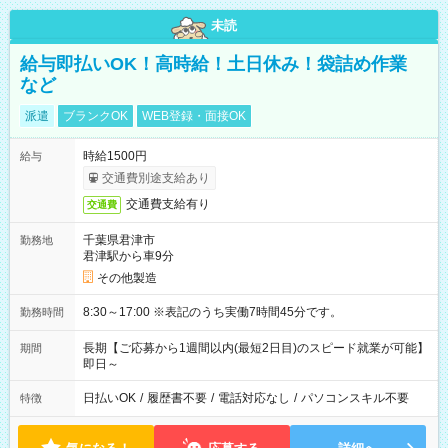
未読
給与即払いOK！高時給！土日休み！袋詰め作業
など
派遣
ブランクOK
WEB登録・面接OK
時給1500円
給与
交通費別途支給あり
交通費支給有り
交通費
千葉県君津市
勤務地
君津駅から車9分
その他製造
8:30～17:00 ※表記のうち実働7時間45分です。
勤務時間
長期【ご応募から1週間以内(最短2日目)のスピード就業が可能】
期間
即日～
日払いOK
/
履歴書不要
/
電話対応なし
/
パソコンスキル不要
特徴