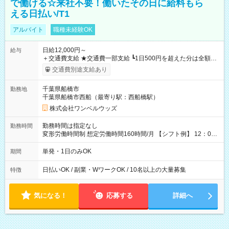
で働ける☆来社不要！働いたその日に給料もら
える日払い/T1
アルバイト
職種未経験OK
日給12,000円～
給与
＋交通費支給 ★交通費一部支給 ┗1日500円を超えた分は全額支
給！ ※往復500円以内の方は自己負担となります ★日払いOK！
交通費別途支給あり
（規定あり） ┗働いたその日に現金GET♪ お仕事後はコンビニ
ATMから 日払い分を引き落とせます！ 【試用期間】試用期間
千葉県船橋市
勤務地
なし
千葉県船橋市西船（最寄り駅：西船橋駅）
株式会社ワンベルウッズ
勤務時間は指定なし
勤務時間
変形労働時間制 想定労働時間160時間/月 【シフト例】 12：00
～22：00
単発・1日のみOK
期間
日払いOK / 副業・WワークOK / 10名以上の大量募集
特徴
気になる！
応募する
詳細へ