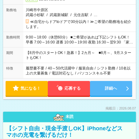
川崎市中原区
勤務地
武蔵小杉駅
/
武蔵新城駅
/
元住吉駅
/
…
≪自宅からドアtoドアで30分以内！≫ご希望の勤務地を紹介
します。
9:00～18:00（休憩60分） ■ご希望があれば下記シフトもOK！
勤務時間
早番 7:00～16:00 遅番 10:00～19:00 夜勤 16:30～翌9:30 「家族
と休みを合わせたい」 「余裕を持って夕飯の準備がしたい」
「できれば残業はしたくない」 など、ご希望を教えてください
【8月中のスタートOK！急募！】2カ月～ ■8月～、9月スター
期間
ね。 ※Wワーク希望の方へ 今ご覧のお仕事で希望する勤務時間
トもOK！
と、もう1つのお仕事の勤務時間。 合計で週40時間を超える場
合は応募できません。
履歴書不要
/
40～50代活躍中
/
服装自由
/
シフト勤務
/
10名以
特徴
上の大量募集
/
電話対応なし
/
パソコンスキル不要
気になる！
応募する
詳細へ
掲載日：2026.08.07
未読
【シフト自由・現金手渡しOK】iPhoneなどス
マホの充電を繋げるだけ！