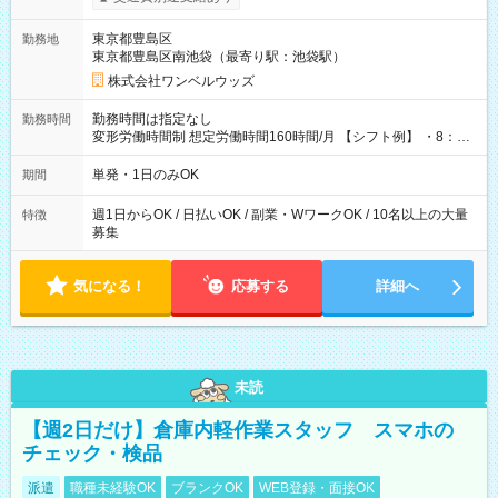
ンビニATMから 日払い分を引き落とせます！ 【試用期間】試
用期間なし
東京都豊島区
勤務地
東京都豊島区南池袋（最寄り駅：池袋駅）
株式会社ワンベルウッズ
勤務時間は指定なし
勤務時間
変形労働時間制 想定労働時間160時間/月 【シフト例】 ・8：00
～21：00
単発・1日のみOK
期間
週1日からOK / 日払いOK / 副業・WワークOK / 10名以上の大量
特徴
募集
気になる！
応募する
詳細へ
未読
【週2日だけ】倉庫内軽作業スタッフ スマホの
チェック・検品
派遣
職種未経験OK
ブランクOK
WEB登録・面接OK