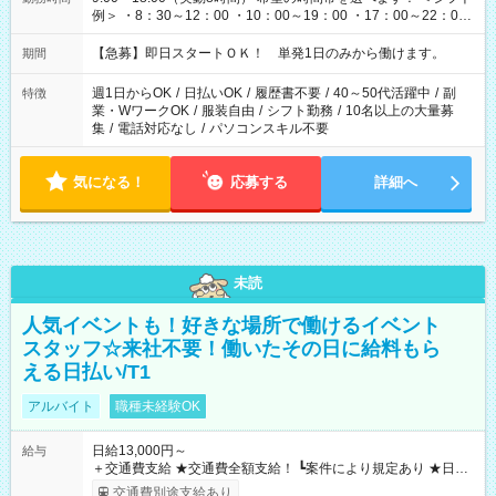
例＞ ・8：30～12：00 ・10：00～19：00 ・17：00～22：00
・13：00～22：00 ・22：00～翌6：00 など
【急募】即日スタートＯＫ！ 単発1日のみから働けます。
期間
週1日からOK
/
日払いOK
/
履歴書不要
/
40～50代活躍中
/
副
特徴
業・WワークOK
/
服装自由
/
シフト勤務
/
10名以上の大量募
集
/
電話対応なし
/
パソコンスキル不要
気になる！
応募する
詳細へ
未読
人気イベントも！好きな場所で働けるイベント
スタッフ☆来社不要！働いたその日に給料もら
える日払い/T1
アルバイト
職種未経験OK
日給13,000円～
給与
＋交通費支給 ★交通費全額支給！ ┗案件により規定あり ★日払
いOK！（規定あり） ┗働いたその日に現金GET♪ お仕事後はコ
交通費別途支給あり