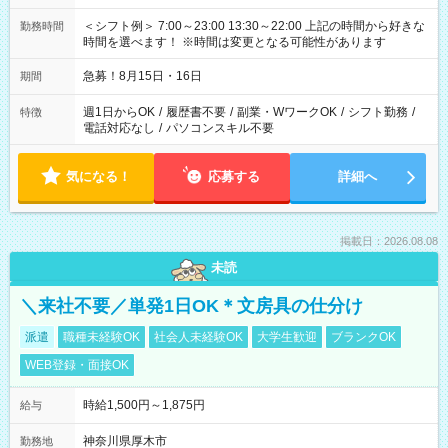
＜シフト例＞ 7:00～23:00 13:30～22:00 上記の時間から好きな
勤務時間
時間を選べます！ ※時間は変更となる可能性があります
急募！8月15日・16日
期間
週1日からOK
/
履歴書不要
/
副業・WワークOK
/
シフト勤務
/
特徴
電話対応なし
/
パソコンスキル不要
気になる！
応募する
詳細へ
掲載日：2026.08.08
未読
＼来社不要／単発1日OK＊文房具の仕分け
派遣
職種未経験OK
社会人未経験OK
大学生歓迎
ブランクOK
WEB登録・面接OK
時給1,500円～1,875円
給与
神奈川県厚木市
勤務地