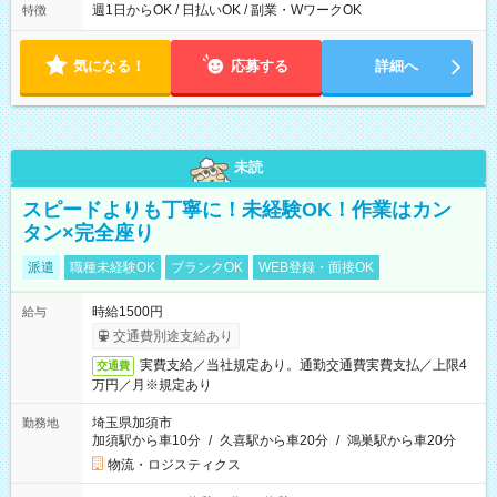
能！ └平日・土曜日の中で、お好きな曜日でご勤務いただけま
週1日からOK / 日払いOK / 副業・WワークOK
特徴
す！ 【シフト例】 ・11:00～14:00 ・16:30～19:00 ・13:00～
18:00 などのように、自由な働き方が可能なお仕事です！
気になる！
応募する
詳細へ
未読
スピードよりも丁寧に！未経験OK！作業はカン
タン×完全座り
派遣
職種未経験OK
ブランクOK
WEB登録・面接OK
時給1500円
給与
交通費別途支給あり
実費支給／当社規定あり。通勤交通費実費支払／上限4
交通費
万円／月※規定あり
埼玉県加須市
勤務地
加須駅から車10分
/
久喜駅から車20分
/
鴻巣駅から車20分
物流・ロジスティクス