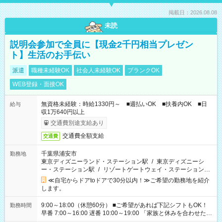
掲載日：2026.08.08
未読
説明会参加で全員に【現金2千円相当プレゼン
ト】生活のお手伝い
派遣
職種未経験OK
社会人未経験OK
ブランクOK
WEB登録・面接OK
無資格未経験：時給1330円～ ■週払いOK ■扶養内OK ■日
給与
収1万640円以上
交通費別途支給あり
交通費全額支給
交通費
千葉県浦安市
勤務地
東京ディズニーランド・ステーション駅
/
東京ディズニーシ
ー・ステーション駅
/
リゾートゲートウェイ・ステーション駅
/
…
≪自宅からドアtoドアで30分以内！≫ご希望の勤務地を紹介
します。
9:00～18:00（休憩60分） ■ご希望があれば下記シフトもOK！
勤務時間
早番 7:00～16:00 遅番 10:00～19:00 「家族と休みを合わせた
い」 「余裕を持って夕飯の準備がしたい」 「できれば残業はし