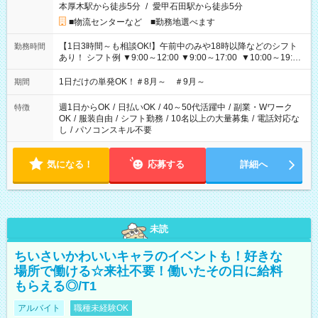
本厚木駅から徒歩5分
/
愛甲石田駅から徒歩5分
■物流センターなど ■勤務地選べます
【1日3時間～も相談OK!】午前中のみや18時以降などのシフト
勤務時間
あり！ シフト例 ▼9:00～12:00 ▼9:00～17:00 ▼10:00～19:00
▼18:00～21:00
1日だけの単発OK！＃8月～ ＃9月～
期間
週1日からOK
/
日払いOK
/
40～50代活躍中
/
副業・Wワーク
特徴
OK
/
服装自由
/
シフト勤務
/
10名以上の大量募集
/
電話対応な
し
/
パソコンスキル不要
気になる！
応募する
詳細へ
未読
ちいさいかわいいキャラのイベントも！好きな
場所で働ける☆来社不要！働いたその日に給料
もらえる◎/T1
アルバイト
職種未経験OK