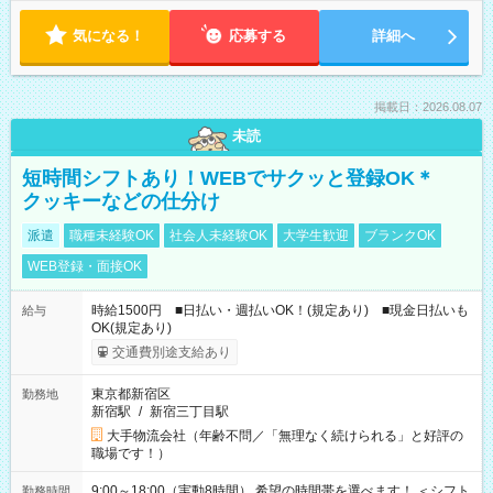
気になる！
応募する
詳細へ
掲載日：2026.08.07
未読
短時間シフトあり！WEBでサクッと登録OK＊
クッキーなどの仕分け
派遣
職種未経験OK
社会人未経験OK
大学生歓迎
ブランクOK
WEB登録・面接OK
時給1500円 ■日払い・週払いOK！(規定あり) ■現金日払いも
給与
OK(規定あり)
交通費別途支給あり
東京都新宿区
勤務地
新宿駅
/
新宿三丁目駅
大手物流会社（年齢不問／「無理なく続けられる」と好評の
職場です！）
9:00～18:00（実動8時間） 希望の時間帯を選べます！ ＜シフト
勤務時間