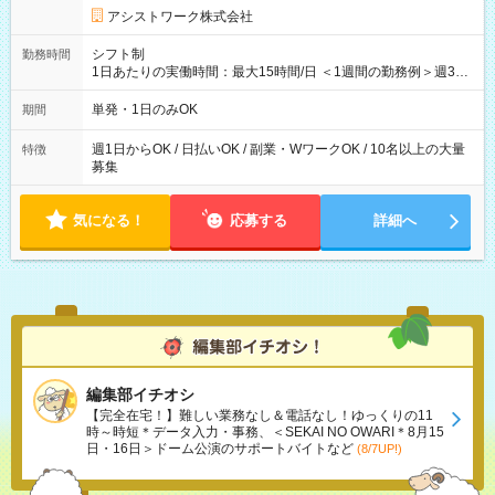
アシストワーク株式会社
シフト制
勤務時間
1日あたりの実働時間：最大15時間/日 ＜1週間の勤務例＞週3回
勤務 勤務：月・水・金 休み：火・木・土・日 好きな時にお仕事
可能です！ ※1日あたりの最大実働時間は日勤、夜勤共に勤務し
単発・1日のみOK
期間
た時間になります。
週1日からOK / 日払いOK / 副業・WワークOK / 10名以上の大量
特徴
募集
気になる！
応募する
詳細へ
編集部イチオシ
【完全在宅！】難しい業務なし＆電話なし！ゆっくりの11
時～時短＊データ入力・事務、＜SEKAI NO OWARI＊8月15
日・16日＞ドーム公演のサポートバイトなど
(8/7UP!)