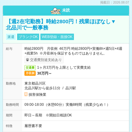
掲載日：2026.08.07
未読
【週2在宅勤務】時給2800円！残業ほぼなし▼
北品川で一般事務
派遣
ブランクOK
WEB登録・面接OK
時給2800円 月収例 46万円 時給2800円×実働8h×週5日×4週
給与
+残業5h ※月収例を保証するものではありません。
交通費別途支給あり
1ヶ月3万円を上限として実費支給
交通費
30万円～
月収例
東京都品川区
勤務地
北品川駅から徒歩11分
/
品川駅
損害保険業
09:00-18:00（休憩60分）実働8時間（残業少なめ！）
勤務時間
即日～長期 ※開始日相談OK
期間
履歴書不要
特徴