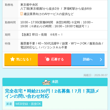
東京都中央区
勤務地
八丁堀(東京都)駅から徒歩2分
/
茅場町駅から徒歩6分
建設業界向けのAIサービスの提供など
10:00～17:00(実働6時間 休憩1時間) ※定時：10:00～
勤務時間
19:00（※終わりの時間：16:00～19:00で相談可！）
【急募】即日～長期 ※8月～！
期間
履歴書不要
/
40～50代活躍中
/
副業・WワークOK
/
服装自由
/
特徴
電話対応なし
/
パソコンスキル不要
気になる！
応募する
詳細へ
掲載日：2026.08.07
未読
完全在宅＊時給2150円！2名募集！7月！英語メ
インの問い合わせ対応
派遣
WEB登録・面接OK