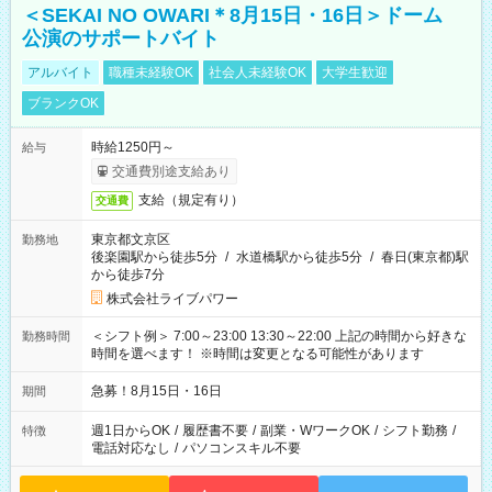
＜SEKAI NO OWARI＊8月15日・16日＞ドーム
公演のサポートバイト
アルバイト
職種未経験OK
社会人未経験OK
大学生歓迎
ブランクOK
時給1250円～
給与
交通費別途支給あり
支給（規定有り）
交通費
東京都文京区
勤務地
後楽園駅から徒歩5分
/
水道橋駅から徒歩5分
/
春日(東京都)駅
から徒歩7分
株式会社ライブパワー
＜シフト例＞ 7:00～23:00 13:30～22:00 上記の時間から好きな
勤務時間
時間を選べます！ ※時間は変更となる可能性があります
急募！8月15日・16日
期間
週1日からOK
/
履歴書不要
/
副業・WワークOK
/
シフト勤務
/
特徴
電話対応なし
/
パソコンスキル不要