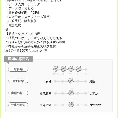
→事務7割、部長秘書3割程度の想定です
・データ入力、チェック
・データ取りまとめ
・資料作成補助、PDF化
・会議設定、スケジュール調整
・出張手配、経費精算
・電話取次
等
【派遣スタッフさんの声】
＊社員の方からしっかり教えてもらえる
＊穏やかな社員の方が多く働きやすい環境
※弊社からの直接雇用化実績多数有
#想定年収300万以上のお仕事
職場の雰囲気
年齢層
20代
30
40
50
60
男女比率
女性
男性
職場の様子
活気あり
しずか
仕事の仕方
テキパキ
コツコツ