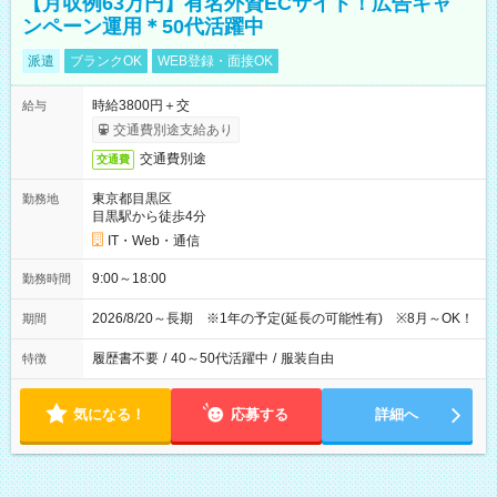
【月収例63万円】有名外資ECサイト！広告キャ
ンペーン運用＊50代活躍中
派遣
ブランクOK
WEB登録・面接OK
時給3800円＋交
給与
交通費別途支給あり
交通費別途
交通費
東京都目黒区
勤務地
目黒駅から徒歩4分
IT・Web・通信
9:00～18:00
勤務時間
2026/8/20～長期 ※1年の予定(延長の可能性有) ※8月～OK！
期間
履歴書不要
/
40～50代活躍中
/
服装自由
特徴
気になる！
応募する
詳細へ