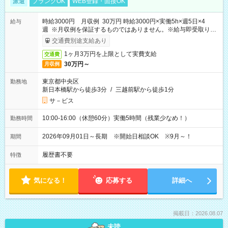
派遣
ブランクOK
WEB登録・面接OK
時給3000円 月収例 30万円 時給3000円×実働5h×週5日×4
給与
週 ※月収例を保証するものではありません。※給与即受取りサ
ービス利用可（利用条件有）
交通費別途支給あり
1ヶ月3万円を上限として実費支給
交通費
30万円～
月収例
東京都中央区
勤務地
新日本橋駅から徒歩3分
/
三越前駅から徒歩1分
サ－ビス
10:00-16:00（休憩60分）実働5時間（残業少なめ！）
勤務時間
2026年09月01日～長期 ※開始日相談OK ※9月～！
期間
履歴書不要
特徴
気になる！
応募する
詳細へ
掲載日：2026.08.07
未読