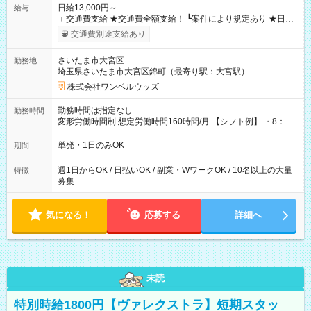
日給13,000円～
給与
＋交通費支給 ★交通費全額支給！ ┗案件により規定あり ★日払
いOK！（規定あり） ┗働いたその日に現金GET♪ お仕事後はコ
交通費別途支給あり
ンビニATMから 日払い分を引き落とせます！ 【試用期間】試
用期間なし
さいたま市大宮区
勤務地
埼玉県さいたま市大宮区錦町（最寄り駅：大宮駅）
株式会社ワンベルウッズ
勤務時間は指定なし
勤務時間
変形労働時間制 想定労働時間160時間/月 【シフト例】 ・8：00
～21：00
単発・1日のみOK
期間
週1日からOK / 日払いOK / 副業・WワークOK / 10名以上の大量
特徴
募集
気になる！
応募する
詳細へ
未読
特別時給1800円【ヴァレクストラ】短期スタッ