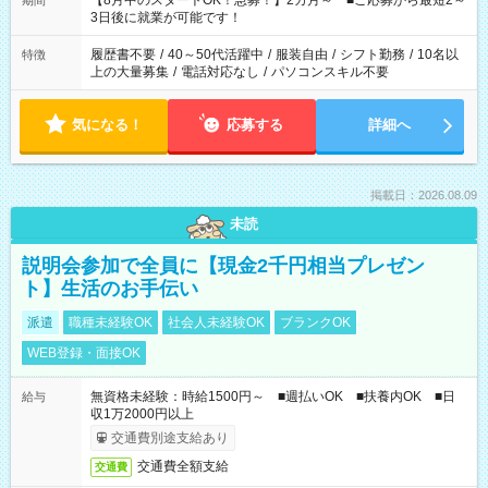
【8月中のスタートOK！急募！】2カ月～ ■ご応募から最短2～
期間
ね。 ※Wワーク希望の方へ 今ご覧のお仕事で希望する勤務時間
3日後に就業が可能です！
と、もう1つのお仕事の勤務時間。 合計で週40時間を超える場
合は応募できません。
履歴書不要
/
40～50代活躍中
/
服装自由
/
シフト勤務
/
10名以
特徴
上の大量募集
/
電話対応なし
/
パソコンスキル不要
気になる！
応募する
詳細へ
掲載日：2026.08.09
未読
説明会参加で全員に【現金2千円相当プレゼン
ト】生活のお手伝い
派遣
職種未経験OK
社会人未経験OK
ブランクOK
WEB登録・面接OK
無資格未経験：時給1500円～ ■週払いOK ■扶養内OK ■日
給与
収1万2000円以上
交通費別途支給あり
交通費全額支給
交通費