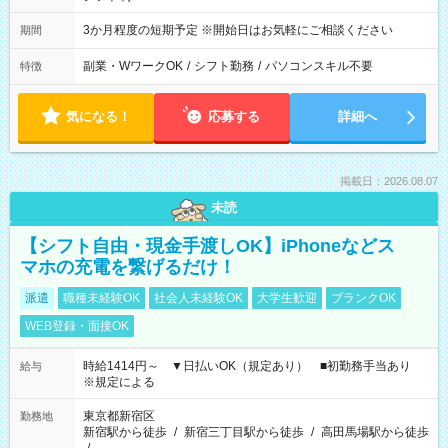
3か月程度の短期予定 ※開始日はお気軽にご相談ください
期間
副業・WワークOK
/
シフト勤務
/
パソコンスキル不要
特徴
気になる！
応募する
詳細へ
掲載日：2026.08.07
未読
【シフト自由・現金手渡しOK】iPhoneなどス
マホの充電を繋げるだけ！
派遣
職種未経験OK
社会人未経験OK
大学生歓迎
ブランクOK
WEB登録・面接OK
時給1414円～ ▼日払いOK（規定あり） ■初勤務手当あり
給与
※規定による
東京都新宿区
勤務地
新宿駅から徒歩
/
新宿三丁目駅から徒歩
/
高田馬場駅から徒歩