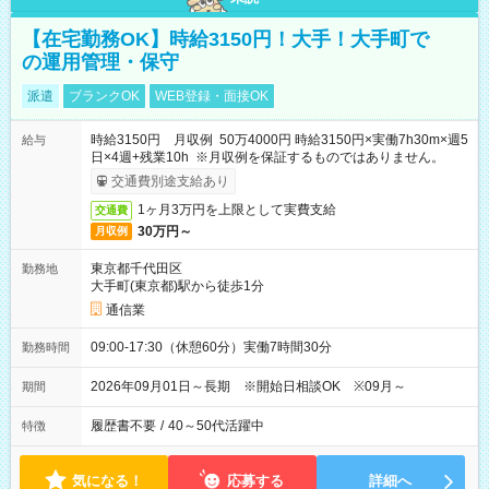
【在宅勤務OK】時給3150円！大手！大手町で
の運用管理・保守
派遣
ブランクOK
WEB登録・面接OK
時給3150円 月収例 50万4000円 時給3150円×実働7h30m×週5
給与
日×4週+残業10h ※月収例を保証するものではありません。
交通費別途支給あり
1ヶ月3万円を上限として実費支給
交通費
30万円～
月収例
東京都千代田区
勤務地
大手町(東京都)駅から徒歩1分
通信業
09:00-17:30（休憩60分）実働7時間30分
勤務時間
2026年09月01日～長期 ※開始日相談OK ※09月～
期間
履歴書不要
/
40～50代活躍中
特徴
気になる！
応募する
詳細へ