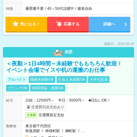
履歴書不要
/
40～50代活躍中
/
服装自由
特徴
気になる！
応募する
詳細へ
掲載日：2026.08.09
未読
＜夜勤＞1日4時間～未経験でももちろん歓迎！
イベント会場でイスや机の運搬のお仕事
アルバイト
職種未経験OK
社会人未経験OK
大学生歓迎
ブランクOK
WEB登録・面接OK
日給：12500円～ 半日：5000円～ ■日払いOK！
給与
交通費別途支給あり
交通費規定支給
交通費
東京都千代田区
勤務地
秋葉原駅
/
神保町駅
/
麹町駅
/
…