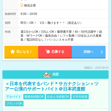
/
…
物流企業
9:00～18:00
勤務時間
即日～OK！ 1日～働けます＾＾（規定あり）
期間
週1日からOK
/
日払いOK
/
履歴書不要
/
40～50代活躍中
/
副
特徴
業・WワークOK
/
服装自由
/
シフト勤務
/
10名以上の大量募
集
/
電話対応なし
/
パソコンスキル不要
気になる！
応募する
詳細へ
掲載日：2026.08.03
未読
＜日本を代表するバンド＊サカナクション＞ツ
アー公演のサポートバイト＠日本武道館
アルバイト
職種未経験OK
社会人未経験OK
大学生歓迎
ブランクOK