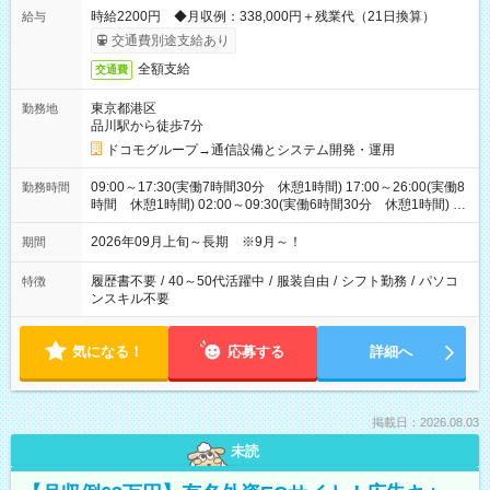
時給2200円 ◆月収例：338,000円＋残業代（21日換算）
給与
交通費別途支給あり
全額支給
交通費
東京都港区
勤務地
品川駅から徒歩7分
ドコモグループ→通信設備とシステム開発・運用
09:00～17:30(実働7時間30分 休憩1時間) 17:00～26:00(実働8
勤務時間
時間 休憩1時間) 02:00～09:30(実働6時間30分 休憩1時間) ※
日勤は就業時間1/夜勤は就業時間2.3を連続で行って頂きます
2026年09月上旬～長期 ※9月～！
期間
履歴書不要
/
40～50代活躍中
/
服装自由
/
シフト勤務
/
パソコ
特徴
ンスキル不要
気になる！
応募する
詳細へ
掲載日：2026.08.03
未読