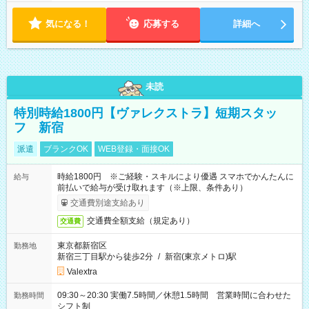
気になる！
応募する
詳細へ
未読
特別時給1800円【ヴァレクストラ】短期スタッ
フ 新宿
派遣
ブランクOK
WEB登録・面接OK
時給1800円 ※ご経験・スキルにより優遇 スマホでかんたんに
給与
前払いで給与が受け取れます（※上限、条件あり）
交通費別途支給あり
交通費全額支給（規定あり）
交通費
東京都新宿区
勤務地
新宿三丁目駅から徒歩2分
/
新宿(東京メトロ)駅
Valextra
09:30～20:30 実働7.5時間／休憩1.5時間 営業時間に合わせた
勤務時間
シフト制