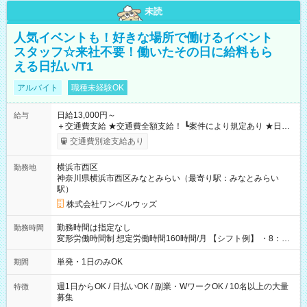
未読
人気イベントも！好きな場所で働けるイベント
スタッフ☆来社不要！働いたその日に給料もら
える日払い/T1
アルバイト
職種未経験OK
日給13,000円～
給与
＋交通費支給 ★交通費全額支給！ ┗案件により規定あり ★日払
いOK！（規定あり） ┗働いたその日に現金GET♪ お仕事後はコ
交通費別途支給あり
ンビニATMから 日払い分を引き落とせます！ 【試用期間】試
用期間なし
横浜市西区
勤務地
神奈川県横浜市西区みなとみらい（最寄り駅：みなとみらい
駅）
株式会社ワンベルウッズ
勤務時間は指定なし
勤務時間
変形労働時間制 想定労働時間160時間/月 【シフト例】 ・8：00
～21：00
単発・1日のみOK
期間
週1日からOK / 日払いOK / 副業・WワークOK / 10名以上の大量
特徴
募集