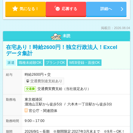
気になる！
応募する
詳細へ
掲載日：2026.08.04
未読
在宅あり！時給2600円！独立行政法人！Excel
データ集計
派遣
職種未経験OK
ブランクOK
WEB登録・面接OK
時給2600円＋交
給与
交通費別途支給あり
交通費実費支給（当社規定あり）
交通費
東京都港区
勤務地
溜池山王駅から徒歩5分
/
六本木一丁目駅から徒歩3分
官公庁・関連団体
9:00～17:00
勤務時間
2026/9/1～長期 ※期間限定:2027年3月末まで ※9月～OK！
期間