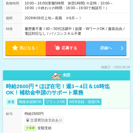
10:00～16:00(実働5時間 休憩1時間) ※定時：10:00～
勤務時間
19:00（※終わりの時間：16:00～19:00で相談可！）
2026年09月上旬～長期 ※9月～！
期間
履歴書不要
/
40～50代活躍中
/
副業・WワークOK
/
服装自由
/
特徴
電話対応なし
/
パソコンスキル不要
気になる！
応募する
詳細へ
掲載日：2026.08.08
未読
時給2600円＊ほぼ在宅！週3～4日＆16時迄
OK！補助金申請のサポート業務
派遣
職種未経験OK
ブランクOK
WEB登録・面接OK
時給2600円
給与
交通費別途支給あり
全額支給
交通費