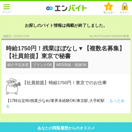
0
メニュー
気になる！
ログイン
お探しのバイト情報は掲載が終了しました。
掲載日 :2026
/
07
/
08
No.RSTFO260705648D/事務
時給1750円！残業ほぼなし▼【複数名募集】
【社員前提】東京で秘書
紹介予定派遣
ブランクOK
WEB登録・面接OK
【社員前提】時給1750円！東京でのお仕事
【17時台定時/残業少なめ/業界未経験OK/東京駅,大手町駅
...もっとみ
る
あなたの閲覧履歴からのオススメ