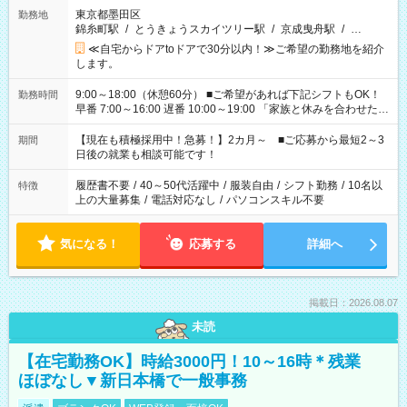
東京都墨田区
勤務地
錦糸町駅
/
とうきょうスカイツリー駅
/
京成曳舟駅
/
…
≪自宅からドアtoドアで30分以内！≫ご希望の勤務地を紹介
します。
9:00～18:00（休憩60分） ■ご希望があれば下記シフトもOK！
勤務時間
早番 7:00～16:00 遅番 10:00～19:00 「家族と休みを合わせた
い」 「余裕を持って夕飯の準備がしたい」 「できれば残業はし
たくない」 など、ご希望を教えてくださいね。 ※Wワーク希望
【現在も積極採用中！急募！】2カ月～ ■ご応募から最短2～3
期間
の方へ 今ご覧のお仕事で希望する勤務時間と、もう1つのお仕事
日後の就業も相談可能です！
の勤務時間。 合計で週40時間を超える場合は応募できません。
履歴書不要
/
40～50代活躍中
/
服装自由
/
シフト勤務
/
10名以
特徴
上の大量募集
/
電話対応なし
/
パソコンスキル不要
気になる！
応募する
詳細へ
掲載日：2026.08.07
未読
【在宅勤務OK】時給3000円！10～16時＊残業
ほぼなし▼新日本橋で一般事務