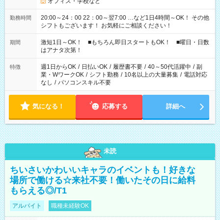
オフィス・学校など
20:00～24：00 22：00～翌7:00 …など1日4時間～OK！ その他
勤務時間
シフトもございます！ お気軽にご相談ください！
激短1日～OK！ ■もちろん即日スタートもOK！ ■曜日・日数
期間
はアナタ次第！
週1日からOK
/
日払いOK
/
履歴書不要
/
40～50代活躍中
/
副
特徴
業・WワークOK
/
シフト勤務
/
10名以上の大量募集
/
電話対応
なし
/
パソコンスキル不要
気になる！
応募する
詳細へ
未読
ちいさいかわいいキャラのイベントも！好きな
場所で働ける☆来社不要！働いたその日に給料
もらえる◎/T1
アルバイト
職種未経験OK