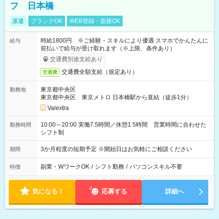
フ 日本橋
派遣
ブランクOK
WEB登録・面接OK
時給1800円 ※ご経験・スキルにより優遇 スマホでかんたんに
給与
前払いで給与が受け取れます（※上限、条件あり）
交通費別途支給あり
交通費全額支給（規定あり）
交通費
東京都中央区
勤務地
東京都中央区 東京メトロ 日本橋駅から直結（徒歩1分）
Valextra
10:00～20:00 実働7.5時間／休憩1.5時間 営業時間に合わせた
勤務時間
シフト制
3か月程度の短期予定 ※開始日はお気軽にご相談ください
期間
副業・WワークOK
/
シフト勤務
/
パソコンスキル不要
特徴
気になる！
応募する
詳細へ