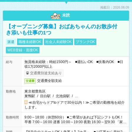
掲載日：2026.08.09
未読
【オープニング募集】おばあちゃんのお散歩付
き添いも仕事の1つ
派遣
職種未経験OK
社会人未経験OK
ブランクOK
WEB登録・面接OK
無資格未経験：時給1500円～ ■週払いOK ■扶養内OK ■日
給与
収1万2000円以上
交通費別途支給あり
交通費全額支給
交通費
東京都豊島区
勤務地
巣鴨駅
/
目白駅
/
北池袋駅
/
…
≪自宅からドアtoドアで30分以内！≫ご希望の勤務地を紹介
します。
9:00～18:00（休憩60分） ■ご希望があれば下記シフトもOK！
勤務時間
早番 7:00～16:00 遅番 10:00～19:00 夜勤 16:30～翌9:30 「家族
と休みを合わせたい」 「余裕を持って夕飯の準備がしたい」
「できれば残業はしたくない」 など、ご希望を教えてください