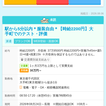
掲載日：2026.08.06
未読
駅から5分以内＊服装自由＊【時給2200円】大
手町でのテスト・評価
派遣
ブランクOK
WEB登録・面接OK
時給2200円 月収例 37万9500円 時給2200円×実働7h45m×週5
給与
日×4週+残業15h ※月収例を保証するものではありません。
交通費別途支給あり
1ヶ月3万円を上限として実費支給
交通費
30万円～
月収例
東京都千代田区
勤務地
大手町(東京都)駅から徒歩1分
電機・電子・OA・精密機器関連商社
08:50-17:20（休憩45分）実働7時間45分
勤務時間
2026年08月24日～長期 ※開始日相談OK ※08月～
期間