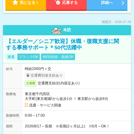
気になる！
応募する
詳細へ
掲載日：2026.07.28
未読
【エルダー／シニア歓迎】休職・復職支援に関
する事務サポート＊50代活躍中
派遣
ブランクOK
WEB登録・面接OK
時給2000円＋交
給与
交通費別途支給あり
交通費支給(社内規定あり)
交通費
東京都千代田区
勤務地
大手町(東京都)駅から徒歩1分
/
東京駅から徒歩6分
流通・サービス関連
9:00～17:00
勤務時間
2026/8/17～長期 ※長期(2ヶ月以上) ※8月～OK！
期間