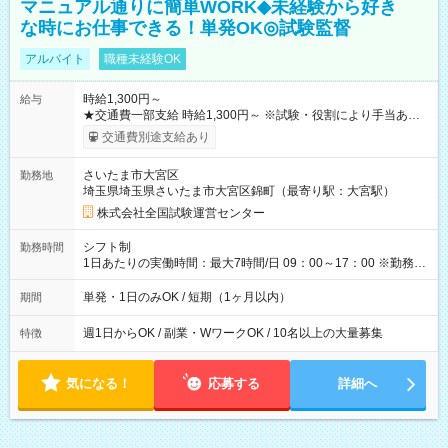
マニュアル通りに簡単WORK◆未経験から好き
な時にお仕事できる！単発OK◎試験監督
アルバイト
職種未経験OK
時給1,300円～
給与
★交通費一部支給 時給1,300円～ ※試験・役割により手当あり
※勤務回数により昇給あり 【即給（前払い）オプションあ
交通費別途支給あり
り！】 希望される場合、勤務から1週間ほどで給与の一部を受け
取れます。 ※手数料418円がかかります。 【過去試験日の収入
さいたま市大宮区
勤務地
例】 ・河合塾模擬試験 8:30～17:30（休憩1時間） 時給1,300円
埼玉県埼玉県さいたま市大宮区錦町（最寄り駅：大宮駅）
×8時間＝日収10,400円＋交通費 ※当日の役割により時給＋100
円の場合あり ・国家試験 7:00～13:30（休憩なし） 時給1,300
株式会社全国試験運営センター
円（役割手当＋100円）×6時間＝日収8,400円＋交通費 【試用期
間】試用期間なし
シフト制
勤務時間
1日あたりの実働時間：最大7時間/日 09：00～17：00 ※勤務時
間は 試験により異なります。
単発・1日のみOK / 短期（1ヶ月以内）
期間
週1日からOK / 副業・WワークOK / 10名以上の大量募集
特徴
気になる！
応募する
詳細へ