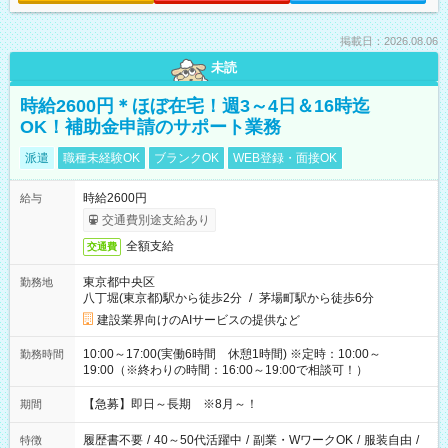
掲載日：2026.08.06
未読
時給2600円＊ほぼ在宅！週3～4日＆16時迄
OK！補助金申請のサポート業務
派遣
職種未経験OK
ブランクOK
WEB登録・面接OK
時給2600円
給与
交通費別途支給あり
全額支給
交通費
東京都中央区
勤務地
八丁堀(東京都)駅から徒歩2分
/
茅場町駅から徒歩6分
建設業界向けのAIサービスの提供など
10:00～17:00(実働6時間 休憩1時間) ※定時：10:00～
勤務時間
19:00（※終わりの時間：16:00～19:00で相談可！）
【急募】即日～長期 ※8月～！
期間
履歴書不要
/
40～50代活躍中
/
副業・WワークOK
/
服装自由
/
特徴