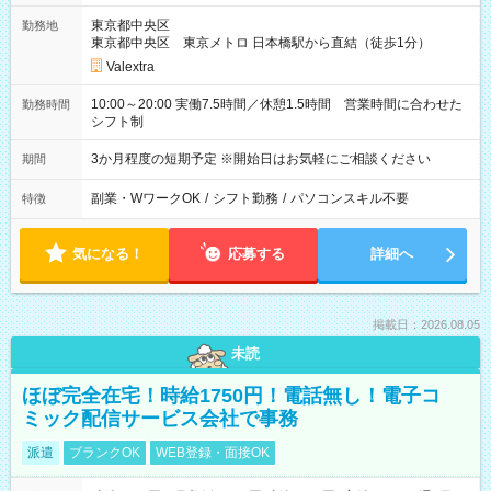
東京都中央区
勤務地
東京都中央区 東京メトロ 日本橋駅から直結（徒歩1分）
Valextra
10:00～20:00 実働7.5時間／休憩1.5時間 営業時間に合わせた
勤務時間
シフト制
3か月程度の短期予定 ※開始日はお気軽にご相談ください
期間
副業・WワークOK
/
シフト勤務
/
パソコンスキル不要
特徴
気になる！
応募する
詳細へ
掲載日：2026.08.05
未読
ほぼ完全在宅！時給1750円！電話無し！電子コ
ミック配信サービス会社で事務
派遣
ブランクOK
WEB登録・面接OK