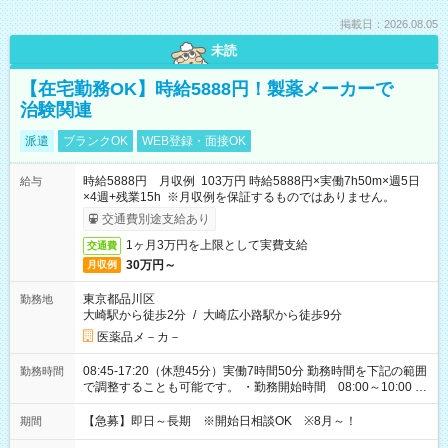
掲載日：2026.08.05
未読
【在宅勤務OK】時給5888円！製薬メーカーで
治験関連
派遣
ブランクOK
WEB登録・面接OK
時給5888円 月収例 103万円 時給5888円×実働7h50m×週5日
給与
×4週+残業15h ※月収例を保証するものではありません。
交通費別途支給あり
1ヶ月3万円を上限として実費支給
交通費
30万円～
月収例
東京都品川区
勤務地
大崎駅から徒歩2分
/
大崎広小路駅から徒歩9分
医薬品メ－カ－
08:45-17:20（休憩45分）実働7時間50分 勤務時間を下記の範囲
勤務時間
で調整することも可能です。 ・勤務開始時間 08:00～10:00 ・
勤務終了時間 17:00～19:00 ・実働 06:15～08:00
【急募】即日～長期 ※開始日相談OK ※8月～！
期間