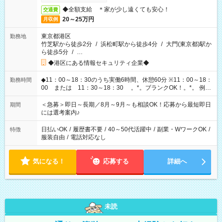
◆全額支給 ＊家が少し遠くても安心！
交通費
20～25万円
月収例
東京都港区
勤務地
竹芝駅から徒歩2分
/
浜松町駅から徒歩4分
/
大門(東京都)駅か
ら徒歩5分
/
…
◆港区にある情報セキュリティ企業◆
◆11：00～18：30のうち実働6時間、休憩60分 ※11：00～18：
勤務時間
00 または 11：30～18：30 。*。ブランクOK！。*。 例え
ば前職が、 在宅/財団法人/事務/コールセンター/受付/販売/カフェ
スタッフ スイーツ販売/ホテルフロント/化粧品販売/など 様々な
＜急募＞即日～長期／8月～9月～も相談OK！応募から最短即日
期間
業界から入社して活躍されています♪
には選考案内♪
日払いOK
/
履歴書不要
/
40～50代活躍中
/
副業・WワークOK
/
特徴
服装自由
/
電話対応なし
気になる！
応募する
詳細へ
未読