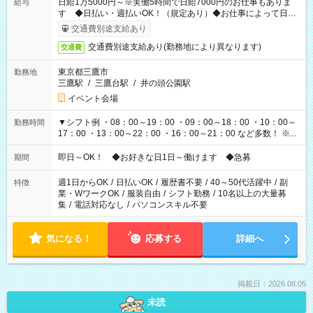
日給1万5000円～※実働5時間で日給7000円のお仕事もありま
給与
す ◆日払い・週払いOK！（規定あり）◆お仕事によって日給
も異なります
交通費別途支給あり
交通費別途支給あり(勤務地により異なります)
交通費
東京都三鷹市
勤務地
三鷹駅
/
三鷹台駅
/
井の頭公園駅
イベント会場
▼シフト例 ・08：00～19：00 ・09：00～18：00 ・10：00～
勤務時間
17：00 ・13：00～22：00 ・16：00～21：00 など多数！ ※お
仕事により勤務時間が異なります
即日～OK！ ◆お好きな日1日～働けます ◆急募
期間
週1日からOK
/
日払いOK
/
履歴書不要
/
40～50代活躍中
/
副
特徴
業・WワークOK
/
服装自由
/
シフト勤務
/
10名以上の大量募
集
/
電話対応なし
/
パソコンスキル不要
気になる！
応募する
詳細へ
掲載日：2026.08.05
未読