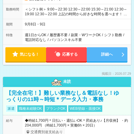
＜シフト例＞ 9:00～22:30 12:30～22:00 15:30～21:00 12:30～
勤務時間
19:00 12:30～22:00 上記の時間から好きな時間を選べます！ ※
時間は変更となる可能性があります
9月8日・9日
期間
週1日からOK
/
履歴書不要
/
副業・WワークOK
/
シフト勤務
/
特徴
電話対応なし
/
パソコンスキル不要
気になる！
応募する
詳細へ
掲載日：2026.07.29
未読
【完全在宅！】難しい業務なし＆電話なし！ゆ
っくりの11時～時短＊データ入力・事務
派遣
職種未経験OK
ブランクOK
WEB登録・面接OK
◆時給1,700円＊日払い・週払いOK＊昇給あり♪【月収例】 ・約
給与
204,000円 （時給1,700円 × 実働6h × 20日）
交通費別途支給あり