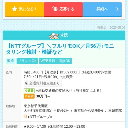
気になる！
応募する
詳細へ
掲載日：2026.08.06
未読
【NTTグループ】＼フルリモOK／月56万↑モニ
タリング検討・検証など
派遣
ブランクOK
WEB登録・面接OK
時給3,400円【月収例】約569,000円（時給3,400円×実働
給与
7.50h×21日+残業10h）+交通費
交通費別途支給あり
○通勤交通費の支給あり（当社規定による）
交通費
30万円～
月収例
東京都千代田区
勤務地
大手町(東京都)駅から徒歩2分
/
東京駅から徒歩8分
/
三越前駅
●NTTグループ●
★9:00～17:30（休憩時間 12:00～13:00）
勤務時間