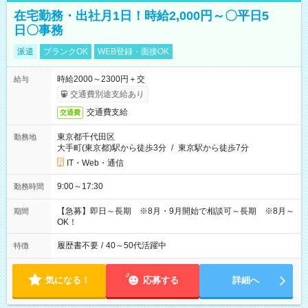
在宅勤務・出社月1日！時給2,000円～〇平日5
日〇事務
派遣
ブランクOK
WEB登録・面接OK
時給2000～2300円＋交
給与
交通費別途支給あり
交通費支給
交通費
東京都千代田区
勤務地
大手町(東京都)駅から徒歩3分
/
東京駅から徒歩7分
IT・Web・通信
9:00～17:30
勤務時間
【急募】即日～長期 ※8月・9月開始で相談可～長期 ※8月～
期間
OK！
履歴書不要
/
40～50代活躍中
特徴
気になる！
応募する
詳細へ