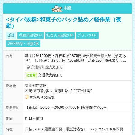
未読
<タイパ抜群>和菓子のパック詰め／軽作業（夜
勤）
派遣
職種未経験OK
社会人未経験OK
ブランクOK
WEB登録・面接OK
基本時給1500円・深夜時給1875円 ※交通費全額支給（規定あ
給与
り） 【月収例】28.5万円（20日勤務＋深夜120h ※残業なしの場
合）
交通費別途支給あり
交通費支給あり
交通費
東京都江東区
勤務地
木場(東京都)駅
/
東陽町駅
/
門前仲町駅
空調ありの職場!
【夜勤】 20:00～翌5:00 休憩60分 [実働]8時間00分
勤務時間
即日～長期
期間
日払いOK
/
履歴書不要
/
電話対応なし
/
パソコンスキル不要
特徴