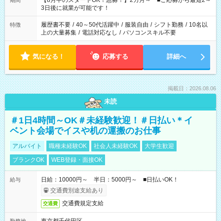
【8月中のスタートOK！急募！】2カ月～ ■ご応募から最短2～
期間
ね。 ※Wワーク希望の方へ 今ご覧のお仕事で希望する勤務時間
3日後に就業が可能です！
と、もう1つのお仕事の勤務時間。 合計で週40時間を超える場
合は応募できません。
履歴書不要
/
40～50代活躍中
/
服装自由
/
シフト勤務
/
10名以
特徴
上の大量募集
/
電話対応なし
/
パソコンスキル不要
気になる！
応募する
詳細へ
掲載日：2026.08.06
未読
＃1日4時間～OK＃未経験歓迎！＃日払い＊イ
ベント会場でイスや机の運搬のお仕事
アルバイト
職種未経験OK
社会人未経験OK
大学生歓迎
ブランクOK
WEB登録・面接OK
日給：10000円～ 半日：5000円～ ■日払いOK！
給与
交通費別途支給あり
交通費規定支給
交通費