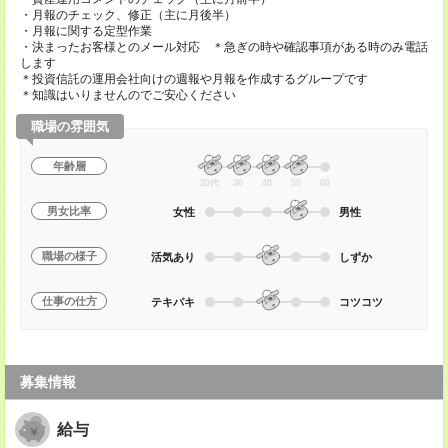
・月報のチェック、修正（主に月後半）
・月報に関する定型作業
・決まったお客様とのメール対応 ＊急ぎの時や確認事項がある時のみ電話
します
＊投資信託の運用会社向けの週報や月報を作成するグループです
＊知識はいりませんのでご安心ください
職場の雰囲気
年齢層
20代
30
40
50
60
男女比率
女性
男性
職場の様子
活気あり
しずか
仕事の仕方
テキパキ
コツコツ
募集情報
給与