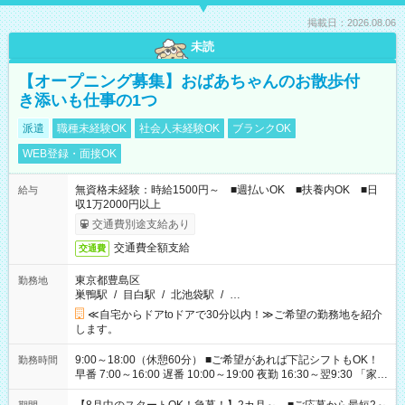
掲載日：2026.08.06
未読
【オープニング募集】おばあちゃんのお散歩付
き添いも仕事の1つ
派遣
職種未経験OK
社会人未経験OK
ブランクOK
WEB登録・面接OK
無資格未経験：時給1500円～ ■週払いOK ■扶養内OK ■日
給与
収1万2000円以上
交通費別途支給あり
交通費全額支給
交通費
東京都豊島区
勤務地
巣鴨駅
/
目白駅
/
北池袋駅
/
…
≪自宅からドアtoドアで30分以内！≫ご希望の勤務地を紹介
します。
9:00～18:00（休憩60分） ■ご希望があれば下記シフトもOK！
勤務時間
早番 7:00～16:00 遅番 10:00～19:00 夜勤 16:30～翌9:30 「家族
と休みを合わせたい」 「余裕を持って夕飯の準備がしたい」
「できれば残業はしたくない」 など、ご希望を教えてください