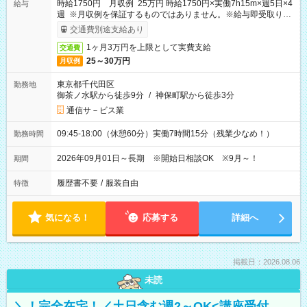
時給1750円 月収例 25万円 時給1750円×実働7h15m×週5日×4
給与
週 ※月収例を保証するものではありません。※給与即受取りサ
ービス利用可（利用条件有）
交通費別途支給あり
1ヶ月3万円を上限として実費支給
交通費
25～30万円
月収例
東京都千代田区
勤務地
御茶ノ水駅から徒歩9分
/
神保町駅から徒歩3分
通信サ－ビス業
09:45-18:00（休憩60分）実働7時間15分（残業少なめ！）
勤務時間
2026年09月01日～長期 ※開始日相談OK ※9月～！
期間
履歴書不要
/
服装自由
特徴
気になる！
応募する
詳細へ
掲載日：2026.08.06
未読
＼！完全在宅！／土日含む週2～OK<講座受付