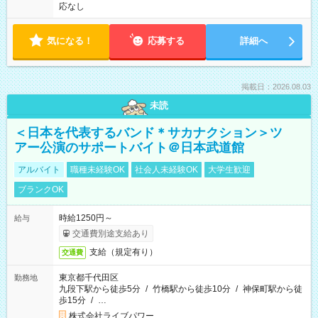
応なし
気になる！
応募する
詳細へ
掲載日：2026.08.03
未読
＜日本を代表するバンド＊サカナクション＞ツ
アー公演のサポートバイト＠日本武道館
アルバイト
職種未経験OK
社会人未経験OK
大学生歓迎
ブランクOK
時給1250円～
給与
交通費別途支給あり
支給（規定有り）
交通費
東京都千代田区
勤務地
九段下駅から徒歩5分
/
竹橋駅から徒歩10分
/
神保町駅から徒
歩15分
/
…
株式会社ライブパワー