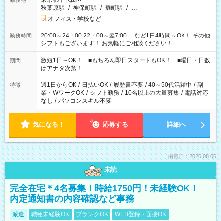
東京都千代田区
勤務地
秋葉原駅
/
神保町駅
/
麹町駅
/
…
オフィス・学校など
20:00～24：00 22：00～翌7:00 …など1日4時間～OK！ その他
勤務時間
シフトもございます！ お気軽にご相談ください！
激短1日～OK！ ■もちろん即日スタートもOK！ ■曜日・日数
期間
はアナタ次第！
週1日からOK
/
日払いOK
/
履歴書不要
/
40～50代活躍中
/
副
特徴
業・WワークOK
/
シフト勤務
/
10名以上の大量募集
/
電話対応
なし
/
パソコンスキル不要
気になる！
応募する
詳細へ
掲載日：2026.08.06
未読
完全在宅＊4名募集！時給1750円！未経験OK！
内定通知書の内容確認など事務
派遣
職種未経験OK
ブランクOK
WEB登録・面接OK