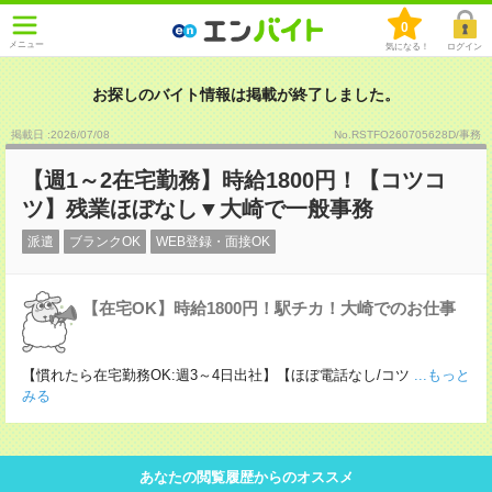
0
メニュー
気になる！
ログイン
お探しのバイト情報は掲載が終了しました。
掲載日 :2026
/
07
/
08
No.RSTFO260705628D/事務
【週1～2在宅勤務】時給1800円！【コツコ
ツ】残業ほぼなし▼大崎で一般事務
派遣
ブランクOK
WEB登録・面接OK
【在宅OK】時給1800円！駅チカ！大崎でのお仕事
【慣れたら在宅勤務OK:週3～4日出社】【ほぼ電話なし/コツ
...もっと
みる
あなたの閲覧履歴からのオススメ