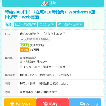
未読
時給2000円！〈在宅×10時始業〉WordPress運
用保守・Web更新
派遣
社会人未経験OK
ブランクOK
WEB登録・面接OK
時給2000円+交 【月収例】32万円
給与
交通費別途支給あり
交通費支給
交通費
30万円～
月収例
東京都新宿区
勤務地
四ツ谷駅から徒歩1分
インターネット関連サービス企業
10:00～19:00（休憩:60分） ※残業なし
勤務時間
10/01～長期 ※開始日ご相談ください！
期間
履歴書不要
/
40～50代活躍中
特徴
気になる！
応募する
詳細へ