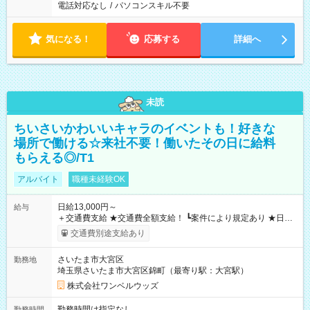
電話対応なし
/
パソコンスキル不要
気になる！
応募する
詳細へ
未読
ちいさいかわいいキャラのイベントも！好きな
場所で働ける☆来社不要！働いたその日に給料
もらえる◎/T1
アルバイト
職種未経験OK
日給13,000円～
給与
＋交通費支給 ★交通費全額支給！ ┗案件により規定あり ★日払
いOK！（規定あり） ┗働いたその日に現金GET♪ お仕事後はコ
交通費別途支給あり
ンビニATMから 日払い分を引き落とせます！ 【試用期間】試
用期間なし
さいたま市大宮区
勤務地
埼玉県さいたま市大宮区錦町（最寄り駅：大宮駅）
株式会社ワンベルウッズ
勤務時間は指定なし
勤務時間