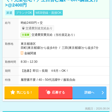
>@2400円
派遣
ブランクOK
WEB登録・面接OK
時給2400円＋交
給与
交通費別途支給あり
交通費実費支給（当社規定あり）
交通費
東京都港区
勤務地
田町(東京都)駅から徒歩4分
/
三田(東京都)駅から徒歩7分
金融関連
8:30～12:30
勤務時間
【急募】即日～長期 ※8月～OK！
期間
履歴書不要
/
40～50代活躍中
/
服装自由
特徴
気になる！
応募する
詳細へ
掲載日：2026.08.04