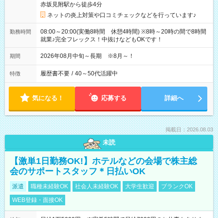
赤坂見附駅から徒歩4分
ネットの炎上対策や口コミチェックなどを行っています♪
08:00～20:00(実働8時間 休憩4時間) ※8時～20時の間で8時間
勤務時間
就業♪完全フレックス！中抜けなどもOKです！
2026年08月中旬～長期 ※8月～！
期間
履歴書不要
/
40～50代活躍中
特徴
気になる！
応募する
詳細へ
掲載日：2026.08.03
未読
【激単1日勤務OK!】ホテルなどの会場で株主総
会のサポートスタッフ＊日払いOK
派遣
職種未経験OK
社会人未経験OK
大学生歓迎
ブランクOK
WEB登録・面接OK