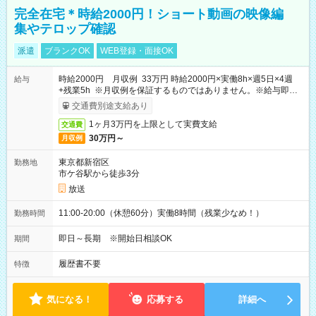
完全在宅＊時給2000円！ショート動画の映像編
集やテロップ確認
派遣
ブランクOK
WEB登録・面接OK
時給2000円 月収例 33万円 時給2000円×実働8h×週5日×4週
給与
+残業5h ※月収例を保証するものではありません。※給与即受
取りサービス利用可（利用条件有）
交通費別途支給あり
1ヶ月3万円を上限として実費支給
交通費
30万円～
月収例
東京都新宿区
勤務地
市ケ谷駅から徒歩3分
放送
11:00-20:00（休憩60分）実働8時間（残業少なめ！）
勤務時間
即日～長期 ※開始日相談OK
期間
履歴書不要
特徴
気になる！
応募する
詳細へ