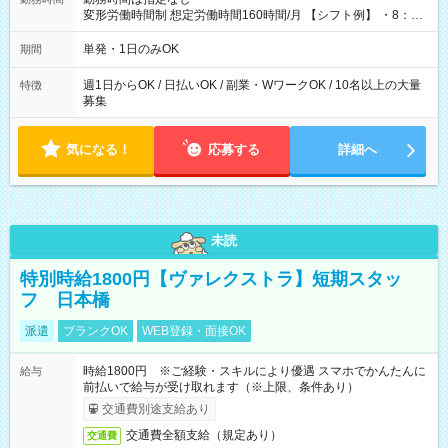
変形労働時間制 想定労働時間160時間/月 【シフト例】 ・8：00
～21：00
単発・1日のみOK
期間
週1日からOK / 日払いOK / 副業・WワークOK / 10名以上の大量
特徴
募集
気になる！
応募する
詳細へ
未読
特別時給1800円【ヴァレクストラ】短期スタッ
フ 日本橋
派遣
ブランクOK
WEB登録・面接OK
時給1800円 ※ご経験・スキルにより優遇 スマホでかんたんに
給与
前払いで給与が受け取れます（※上限、条件あり）
交通費別途支給あり
交通費全額支給（規定あり）
交通費