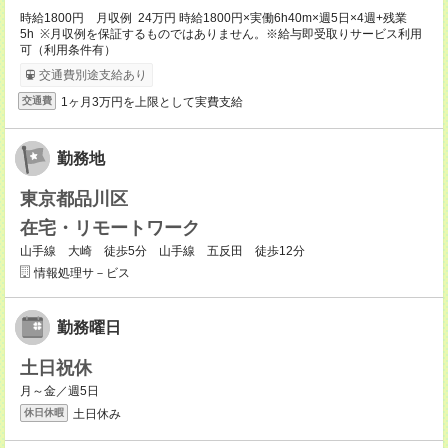
時給1800円 月収例 24万円 時給1800円×実働6h40m×週5日×4週+残業
5h ※月収例を保証するものではありません。※給与即受取りサービス利用
可（利用条件有）
交通費別途支給あり
1ヶ月3万円を上限として実費支給
交通費
勤務地
東京都品川区
在宅・リモートワーク
山手線 大崎 徒歩5分 山手線 五反田 徒歩12分
情報処理サ－ビス
勤務曜日
土日祝休
月～金／週5日
土日休み
休日休暇