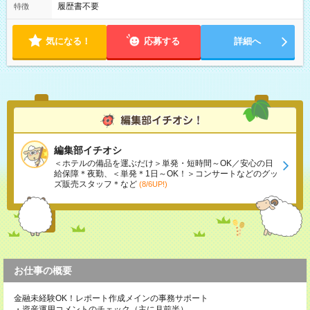
履歴書不要
特徴
気になる！
応募する
詳細へ
編集部イチオシ
＜ホテルの備品を運ぶだけ＞単発・短時間～OK／安心の日
給保障＊夜勤、＜単発＊1日～OK！＞コンサートなどのグッ
ズ販売スタッフ＊など
(8/6UP!)
お仕事の概要
金融未経験OK！レポート作成メインの事務サポート
・資産運用コメントのチェック（主に月前半）