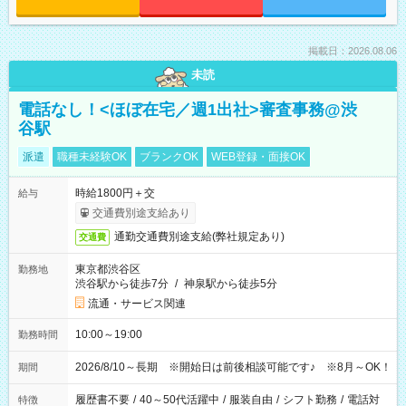
掲載日：2026.08.06
未読
電話なし！<ほぼ在宅／週1出社>審査事務@渋
谷駅
派遣
職種未経験OK
ブランクOK
WEB登録・面接OK
時給1800円＋交
給与
交通費別途支給あり
通勤交通費別途支給(弊社規定あり)
交通費
東京都渋谷区
勤務地
渋谷駅から徒歩7分
/
神泉駅から徒歩5分
流通・サービス関連
10:00～19:00
勤務時間
2026/8/10～長期 ※開始日は前後相談可能です♪ ※8月～OK！
期間
履歴書不要
/
40～50代活躍中
/
服装自由
/
シフト勤務
/
電話対
特徴