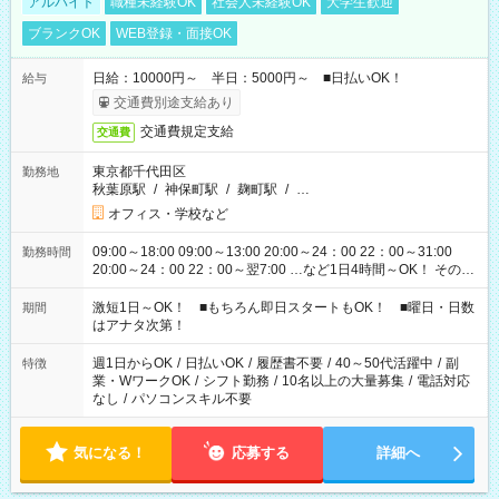
アルバイト
職種未経験OK
社会人未経験OK
大学生歓迎
ブランクOK
WEB登録・面接OK
日給：10000円～ 半日：5000円～ ■日払いOK！
給与
交通費別途支給あり
交通費規定支給
交通費
東京都千代田区
勤務地
秋葉原駅
/
神保町駅
/
麹町駅
/
…
オフィス・学校など
09:00～18:00 09:00～13:00 20:00～24：00 22：00～31:00
勤務時間
20:00～24：00 22：00～翌7:00 …など1日4時間～OK！ その他
シフトもございます！ お気軽にご相談ください！
激短1日～OK！ ■もちろん即日スタートもOK！ ■曜日・日数
期間
はアナタ次第！
週1日からOK
/
日払いOK
/
履歴書不要
/
40～50代活躍中
/
副
特徴
業・WワークOK
/
シフト勤務
/
10名以上の大量募集
/
電話対応
なし
/
パソコンスキル不要
気になる！
応募する
詳細へ