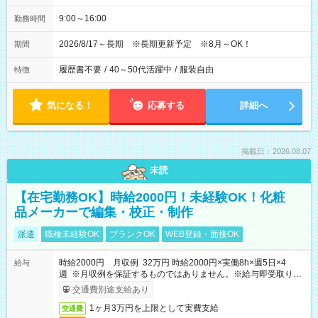
9:00～16:00
勤務時間
2026/8/17～長期 ※長期更新予定 ※8月～OK！
期間
履歴書不要
/
40～50代活躍中
/
服装自由
特徴
気になる！
応募する
詳細へ
掲載日：2026.08.07
未読
【在宅勤務OK】時給2000円！未経験OK！化粧
品メーカーで編集・校正・制作
派遣
職種未経験OK
ブランクOK
WEB登録・面接OK
時給2000円 月収例 32万円 時給2000円×実働8h×週5日×4
給与
週 ※月収例を保証するものではありません。※給与即受取りサ
ービス利用可（利用条件有）
交通費別途支給あり
1ヶ月3万円を上限として実費支給
交通費