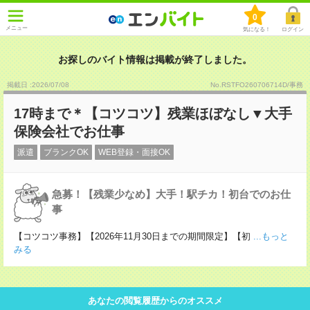
0
メニュー
気になる！
ログイン
お探しのバイト情報は掲載が終了しました。
掲載日 :2026
/
07
/
08
No.RSTFO260706714D/事務
17時まで＊【コツコツ】残業ほぼなし▼大手
保険会社でお仕事
派遣
ブランクOK
WEB登録・面接OK
急募！【残業少なめ】大手！駅チカ！初台でのお仕
事
【コツコツ事務】【2026年11月30日までの期間限定】【初
...もっと
みる
あなたの閲覧履歴からのオススメ