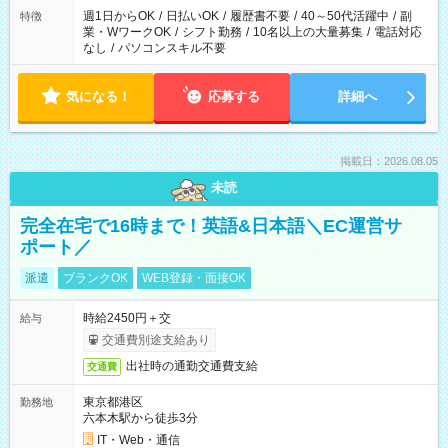
週1日からOK
/
日払いOK
/
履歴書不要
/
40～50代活躍中
/
副
特徴
業・WワークOK
/
シフト勤務
/
10名以上の大量募集
/
電話対応
なし
/
パソコンスキル不要
気になる！
応募する
詳細へ
掲載日：2026.08.05
未読
完全在宅で16時まで！英語&日本語＼EC運営サ
ポート／
派遣
ブランクOK
WEB登録・面接OK
時給2450円＋交
給与
交通費別途支給あり
出社時の通勤交通費支給
交通費
東京都港区
勤務地
六本木駅から徒歩3分
IT・Web・通信