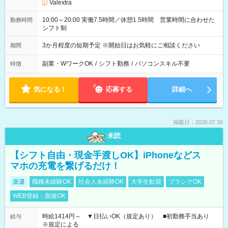
Valextra
10:00～20:00 実働7.5時間／休憩1.5時間 営業時間に合わせた
勤務時間
シフト制
3か月程度の短期予定 ※開始日はお気軽にご相談ください
期間
副業・WワークOK
/
シフト勤務
/
パソコンスキル不要
特徴
気になる！
応募する
詳細へ
掲載日：2026.07.30
未読
【シフト自由・現金手渡しOK】iPhoneなどス
マホの充電を繋げるだけ！
派遣
職種未経験OK
社会人未経験OK
大学生歓迎
ブランクOK
WEB登録・面接OK
時給1414円～ ▼日払いOK（規定あり） ■初勤務手当あり
給与
※規定による