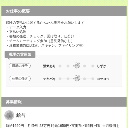
お仕事の概要
保険の支払いに関するかんたん事務をお願いします
・データ入力
・支払い処理
・書類の発送、チェック、受け取り、仕分け
・チームミーティング参加（意見発信なし）
・庶務業務(電話取次、スキャン、ファイリング等)
職場の雰囲気
職場の様子
活気あり
しずか
仕事の仕方
テキパキ
コツコツ
募集情報
給与
時給1650円 月収例 23万円 時給1650円×実働7h×週5日×4週 ※月収例を