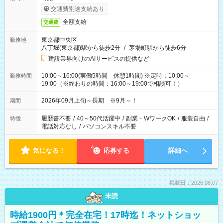
交通費別途支給あり
全額支給
交通費
東京都中央区
勤務地
八丁堀(東京都)駅から徒歩2分
/
茅場町駅から徒歩6分
建設業界向けのAIサービスの提供など
10:00～16:00(実働5時間 休憩1時間) ※定時：10:00～
勤務時間
19:00（※終わりの時間：16:00～19:00で相談可！）
2026年09月上旬～長期 ※9月～！
期間
履歴書不要
/
40～50代活躍中
/
副業・WワークOK
/
服装自由
/
特徴
電話対応なし
/
パソコンスキル不要
気になる！
応募する
詳細へ
掲載日：2026.08.07
未読
時給1900円＊完全在宅！17時迄！ネットショッ