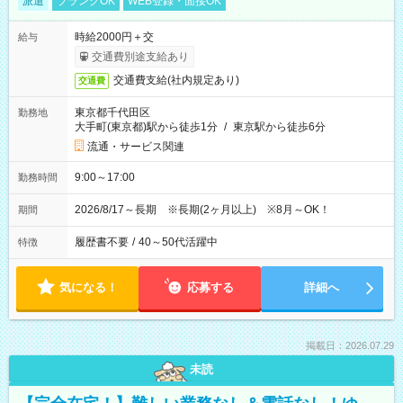
派遣
ブランクOK
WEB登録・面接OK
時給2000円＋交
給与
交通費別途支給あり
交通費支給(社内規定あり)
交通費
東京都千代田区
勤務地
大手町(東京都)駅から徒歩1分
/
東京駅から徒歩6分
流通・サービス関連
9:00～17:00
勤務時間
2026/8/17～長期 ※長期(2ヶ月以上) ※8月～OK！
期間
履歴書不要
/
40～50代活躍中
特徴
気になる！
応募する
詳細へ
掲載日：2026.07.29
未読