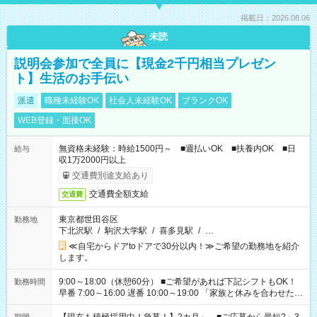
掲載日：2026.08.06
未読
説明会参加で全員に【現金2千円相当プレゼン
ト】生活のお手伝い
派遣
職種未経験OK
社会人未経験OK
ブランクOK
WEB登録・面接OK
無資格未経験：時給1500円～ ■週払いOK ■扶養内OK ■日
給与
収1万2000円以上
交通費別途支給あり
交通費全額支給
交通費
東京都世田谷区
勤務地
下北沢駅
/
駒沢大学駅
/
喜多見駅
/
…
≪自宅からドアtoドアで30分以内！≫ご希望の勤務地を紹介
します。
9:00～18:00（休憩60分） ■ご希望があれば下記シフトもOK！
勤務時間
早番 7:00～16:00 遅番 10:00～19:00 「家族と休みを合わせた
い」 「余裕を持って夕飯の準備がしたい」 「できれば残業はし
たくない」 など、ご希望を教えてくださいね。 ※Wワーク希望