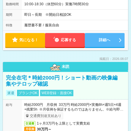
10:00-18:30（休憩60分）実働7時間30分
勤務時間
即日～長期 ※開始日相談OK
期間
履歴書不要
/
服装自由
特徴
気になる！
応募する
詳細へ
掲載日：2026.08.07
未読
完全在宅＊時給2000円！ショート動画の映像編
集やテロップ確認
派遣
ブランクOK
WEB登録・面接OK
時給2000円 月収例 33万円 時給2000円×実働8h×週5日×4週
給与
+残業5h ※月収例を保証するものではありません。※給与即受
取りサービス利用可（利用条件有）
交通費別途支給あり
1ヶ月3万円を上限として実費支給
交通費
30万円～
月収例