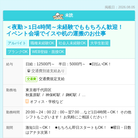
掲載日：2026.08.05
未読
＜夜勤＞1日4時間～未経験でももちろん歓迎！
イベント会場でイスや机の運搬のお仕事
アルバイト
職種未経験OK
社会人未経験OK
大学生歓迎
ブランクOK
WEB登録・面接OK
日給：12500円～ 半日：5000円～ ■日払いOK！
給与
交通費別途支給あり
交通費規定支給
交通費
東京都千代田区
勤務地
秋葉原駅
/
神保町駅
/
麹町駅
/
…
オフィス・学校など
20:00～24：00 22：00～翌7:00 …など1日4時間～OK！ その他
勤務時間
シフトもございます！ お気軽にご相談ください！
激短1日～OK！ ■もちろん即日スタートもOK！ ■曜日・日数
期間
はアナタ次第！