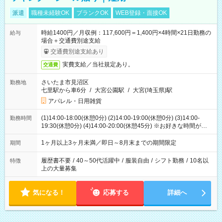
派遣
職種未経験OK
ブランクOK
WEB登録・面接OK
時給1400円／月収例：117,600円＝1,400円×4時間×21日勤務の
給与
場合＋交通費別途支給
交通費別途支給あり
実費支給／当社規定あり。
交通費
さいたま市見沼区
勤務地
七里駅から車6分
/
大宮公園駅
/
大宮(埼玉県)駅
アパレル・日用雑貨
(1)14:00-18:00(休憩0分) (2)14:00-19:00(休憩0分) (3)14:00-
勤務時間
19:30(休憩0分) (4)14:00-20:00(休憩45分) ※お好きな時間が選べ
ます
1ヶ月以上3ヶ月未満／即日～8月末までの期間限定
期間
履歴書不要
/
40～50代活躍中
/
服装自由
/
シフト勤務
/
10名以
特徴
上の大量募集
気になる！
応募する
詳細へ