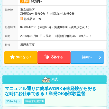
30万円～
月収例
東京都港区
勤務地
新橋駅から徒歩5分
/
汐留駅から徒歩2分
化粧品メ－カ－
09:00-18:00（休憩60分）実働8時間（残業少なめ！）
勤務時間
2026年09月01日～長期 ※開始日相談OK ※9月～！
期間
履歴書不要
特徴
気になる！
応募する
詳細へ
未読
マニュアル通りに簡単WORK◆未経験から好き
な時にお仕事できる！単発OK◎試験監督
アルバイト
職種未経験OK