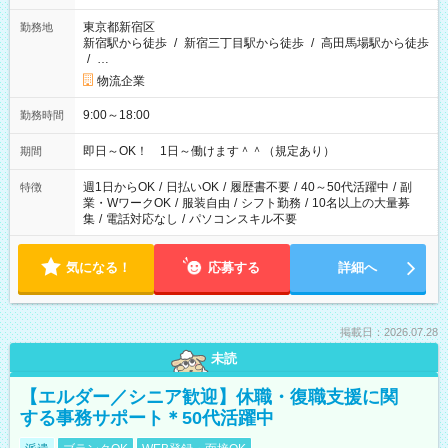
東京都新宿区
勤務地
新宿駅から徒歩
/
新宿三丁目駅から徒歩
/
高田馬場駅から徒歩
/
…
物流企業
9:00～18:00
勤務時間
即日～OK！ 1日～働けます＾＾（規定あり）
期間
週1日からOK
/
日払いOK
/
履歴書不要
/
40～50代活躍中
/
副
特徴
業・WワークOK
/
服装自由
/
シフト勤務
/
10名以上の大量募
集
/
電話対応なし
/
パソコンスキル不要
気になる！
応募する
詳細へ
掲載日：2026.07.28
未読
【エルダー／シニア歓迎】休職・復職支援に関
する事務サポート＊50代活躍中