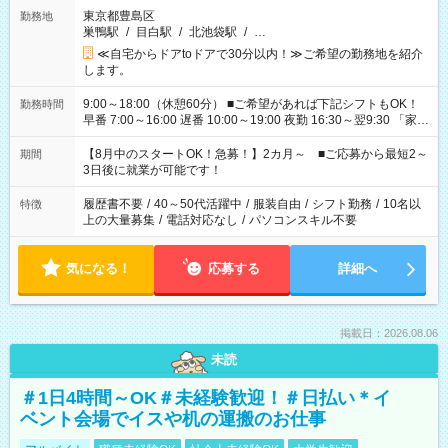
東京都豊島区
勤務地
巣鴨駅
/
目白駅
/
北池袋駅
/
…
≪自宅からドアtoドアで30分以内！≫ご希望の勤務地を紹介
します。
9:00～18:00（休憩60分） ■ご希望があれば下記シフトもOK！
勤務時間
早番 7:00～16:00 遅番 10:00～19:00 夜勤 16:30～翌9:30 「家族
と休みを合わせたい」 「余裕を持って夕飯の準備がしたい」
「できれば残業はしたくない」 など、ご希望を教えてください
【8月中のスタートOK！急募！】2カ月～ ■ご応募から最短2～
期間
ね。 ※Wワーク希望の方へ 今ご覧のお仕事で希望する勤務時間
3日後に就業が可能です！
と、もう1つのお仕事の勤務時間。 合計で週40時間を超える場
合は応募できません。
履歴書不要
/
40～50代活躍中
/
服装自由
/
シフト勤務
/
10名以
特徴
上の大量募集
/
電話対応なし
/
パソコンスキル不要
気になる！
応募する
詳細へ
掲載日：2026.08.06
未読
＃1日4時間～OK＃未経験歓迎！＃日払い＊イ
ベント会場でイスや机の運搬のお仕事