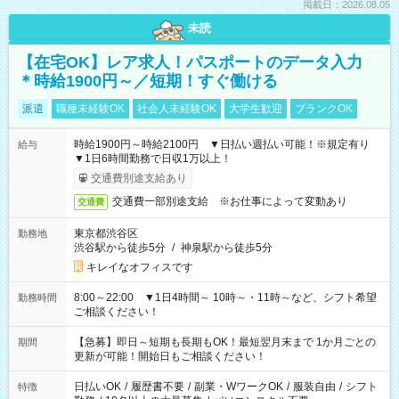
掲載日：2026.08.05
未読
【在宅OK】レア求人！パスポートのデータ入力
＊時給1900円～／短期！すぐ働ける
派遣
職種未経験OK
社会人未経験OK
大学生歓迎
ブランクOK
時給1900円～時給2100円 ▼日払い週払い可能！※規定有り
給与
▼1日6時間勤務で日収1万以上！
交通費別途支給あり
交通費一部別途支給 ※お仕事によって変動あり
交通費
東京都渋谷区
勤務地
渋谷駅から徒歩5分
/
神泉駅から徒歩5分
キレイなオフィスです
8:00～22:00 ▼1日4時間～ 10時～・11時～など、シフト希望
勤務時間
ご相談ください！
【急募】即日～短期も長期もOK！最短翌月末まで 1か月ごとの
期間
更新が可能！開始日もご相談ください！
日払いOK
/
履歴書不要
/
副業・WワークOK
/
服装自由
/
シフト
特徴