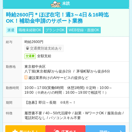
未読
時給2600円＊ほぼ在宅！週3～4日＆16時迄
OK！補助金申請のサポート業務
派遣
職種未経験OK
ブランクOK
WEB登録・面接OK
時給2600円
給与
交通費別途支給あり
全額支給
交通費
東京都中央区
勤務地
八丁堀(東京都)駅から徒歩2分
/
茅場町駅から徒歩6分
建設業界向けのAIサービスの提供など
10:00～17:00(実働6時間 休憩1時間) ※定時：10:00～
勤務時間
19:00（※終わりの時間：16:00～19:00で相談可！）
【急募】即日～長期 ※8月～！
期間
履歴書不要
/
40～50代活躍中
/
副業・WワークOK
/
服装自由
/
特徴
電話対応なし
/
パソコンスキル不要