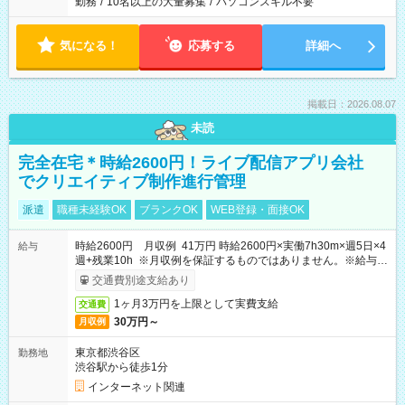
勤務
/
10名以上の大量募集
/
パソコンスキル不要
気になる！
応募する
詳細へ
掲載日：2026.08.07
未読
完全在宅＊時給2600円！ライブ配信アプリ会社
でクリエイティブ制作進行管理
派遣
職種未経験OK
ブランクOK
WEB登録・面接OK
時給2600円 月収例 41万円 時給2600円×実働7h30m×週5日×4
給与
週+残業10h ※月収例を保証するものではありません。※給与即
受取りサービス利用可（利用条件有）
交通費別途支給あり
1ヶ月3万円を上限として実費支給
交通費
30万円～
月収例
東京都渋谷区
勤務地
渋谷駅から徒歩1分
インターネット関連