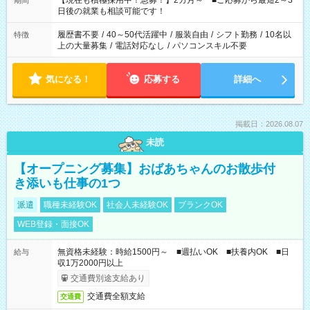
【現在も積極採用中！急募！】2カ月～ ■ご応募から最短2～3
期間
の方へ 今ご覧のお仕事で希望する勤務時間と、もう1つのお仕事
日後の就業も相談可能です！
の勤務時間。 合計で週40時間を超える場合は応募できません。
履歴書不要
/
40～50代活躍中
/
服装自由
/
シフト勤務
/
10名以
特徴
上の大量募集
/
電話対応なし
/
パソコンスキル不要
気になる！
応募する
詳細へ
掲載日：2026.08.07
未読
【オープニング募集】おばあちゃんのお散歩付
き添いも仕事の1つ
派遣
職種未経験OK
社会人未経験OK
ブランクOK
WEB登録・面接OK
無資格未経験：時給1500円～ ■週払いOK ■扶養内OK ■日
給与
収1万2000円以上
交通費別途支給あり
交通費全額支給
交通費