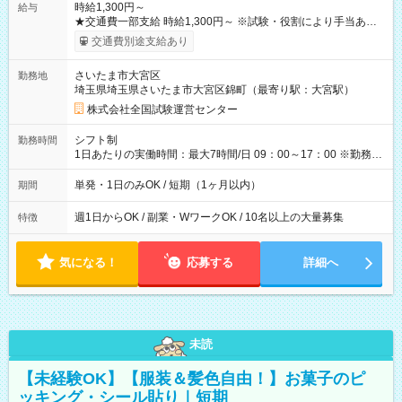
時給1,300円～
給与
★交通費一部支給 時給1,300円～ ※試験・役割により手当あり
※勤務回数により昇給あり 【即給（前払い）オプションあ
交通費別途支給あり
り！】 希望される場合、勤務から1週間ほどで給与の一部を受け
取れます。 ※手数料418円がかかります。 【過去試験日の収入
さいたま市大宮区
勤務地
例】 ・河合塾模擬試験 8:30～17:30（休憩1時間） 時給1,300円
埼玉県埼玉県さいたま市大宮区錦町（最寄り駅：大宮駅）
×8時間＝日収10,400円＋交通費 ※当日の役割により時給＋100
円の場合あり ・国家試験 7:00～13:30（休憩なし） 時給1,300
株式会社全国試験運営センター
円（役割手当＋100円）×6時間＝日収8,400円＋交通費 【試用期
間】試用期間なし
シフト制
勤務時間
1日あたりの実働時間：最大7時間/日 09：00～17：00 ※勤務時
間は 試験により異なります。
単発・1日のみOK / 短期（1ヶ月以内）
期間
週1日からOK / 副業・WワークOK / 10名以上の大量募集
特徴
気になる！
応募する
詳細へ
未読
【未経験OK】【服装＆髪色自由！】お菓子のピ
ッキング・シール貼り｜短期