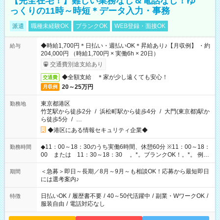
【完全在宅！】難しい業務なし＆電話なし！ゆ
っくりの11時～時短＊データ入力・事務
派遣
職種未経験OK
ブランクOK
WEB登録・面接OK
◆時給1,700円＊日払い・週払いOK＊昇給あり♪【月収例】 ・約
給与
204,000円 （時給1,700円 × 実働6h × 20日）
交通費別途支給あり
◆全額支給 ＊家が少し遠くても安心！
交通費
20～25万円
月収例
東京都港区
勤務地
竹芝駅から徒歩2分
/
浜松町駅から徒歩4分
/
大門(東京都)駅か
ら徒歩5分
/
…
◆港区にある情報セキュリティ企業◆
◆11：00～18：30のうち実働6時間、休憩60分 ※11：00～18：
勤務時間
00 または 11：30～18：30 。*。ブランクOK！。*。 例え
ば前職が、 在宅/財団法人/事務/コールセンター/受付/販売/カフェ
スタッフ スイーツ販売/ホテルフロント/化粧品販売/など 様々な
＜急募＞即日～長期／8月～9月～も相談OK！応募から最短即日
期間
業界から入社して活躍されています♪
には選考案内♪
日払いOK
/
履歴書不要
/
40～50代活躍中
/
副業・WワークOK
/
特徴
服装自由
/
電話対応なし