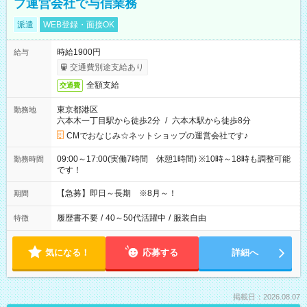
プ運営会社で与信業務
派遣
WEB登録・面接OK
時給1900円
給与
交通費別途支給あり
全額支給
交通費
東京都港区
勤務地
六本木一丁目駅から徒歩2分
/
六本木駅から徒歩8分
CMでおなじみ☆ネットショップの運営会社です♪
09:00～17:00(実働7時間 休憩1時間) ※10時～18時も調整可能
勤務時間
です！
【急募】即日～長期 ※8月～！
期間
履歴書不要
/
40～50代活躍中
/
服装自由
特徴
気になる！
応募する
詳細へ
掲載日：2026.08.07