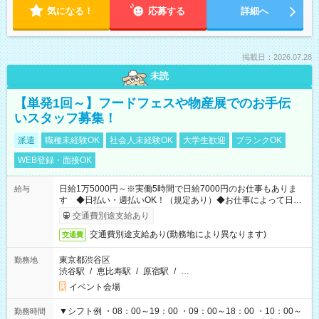
気になる！
応募する
詳細へ
掲載日：2026.07.28
未読
【単発1回～】フードフェスや物産展でのお手伝
いスタッフ募集！
派遣
職種未経験OK
社会人未経験OK
大学生歓迎
ブランクOK
WEB登録・面接OK
日給1万5000円～※実働5時間で日給7000円のお仕事もありま
給与
す ◆日払い・週払いOK！（規定あり）◆お仕事によって日給
も異なります
交通費別途支給あり
交通費別途支給あり(勤務地により異なります)
交通費
東京都渋谷区
勤務地
渋谷駅
/
恵比寿駅
/
原宿駅
/
…
イベント会場
▼シフト例 ・08：00～19：00 ・09：00～18：00 ・10：00～
勤務時間