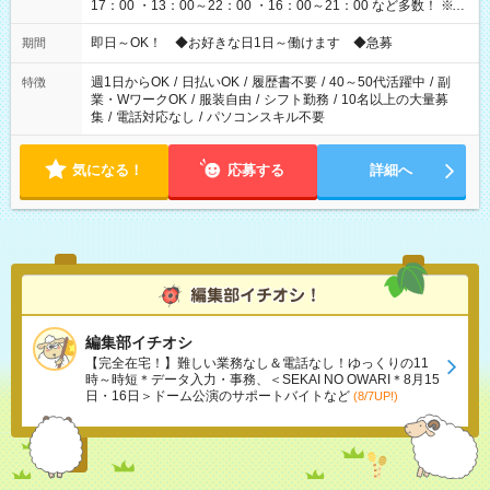
17：00 ・13：00～22：00 ・16：00～21：00 など多数！ ※お
仕事により勤務時間が異なります
即日～OK！ ◆お好きな日1日～働けます ◆急募
期間
週1日からOK
/
日払いOK
/
履歴書不要
/
40～50代活躍中
/
副
特徴
業・WワークOK
/
服装自由
/
シフト勤務
/
10名以上の大量募
集
/
電話対応なし
/
パソコンスキル不要
気になる！
応募する
詳細へ
編集部イチオシ
【完全在宅！】難しい業務なし＆電話なし！ゆっくりの11
時～時短＊データ入力・事務、＜SEKAI NO OWARI＊8月15
日・16日＞ドーム公演のサポートバイトなど
(8/7UP!)